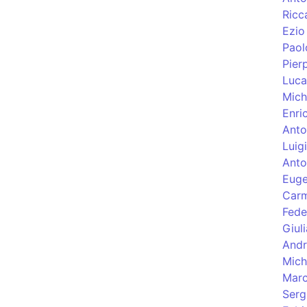
Ricc
Ezio
Paol
Pier
Luca
Mich
Enri
Anto
Luigi
Anto
Euge
Carm
Fede
Giuli
Andr
Mich
Marc
Serg