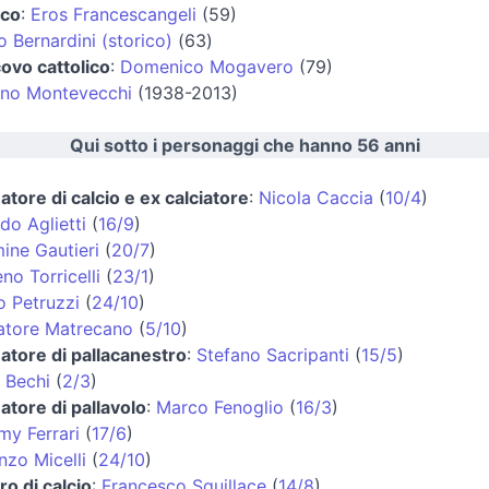
ico
:
Eros Francescangeli
(59)
o Bernardini (storico)
(63)
ovo cattolico
:
Domenico Mogavero
(79)
ano Montevecchi
(1938-2013)
Qui sotto i personaggi che hanno 56 anni
natore di calcio e ex calciatore
:
Nicola Caccia
(
10/4
)
do Aglietti
(
16/9
)
ine Gautieri
(
20/7
)
no Torricelli
(
23/1
)
o Petruzzi
(
24/10
)
atore Matrecano
(
5/10
)
natore di pallacanestro
:
Stefano Sacripanti
(
15/5
)
 Bechi
(
2/3
)
natore di pallavolo
:
Marco Fenoglio
(
16/3
)
y Ferrari
(
17/6
)
nzo Micelli
(
24/10
)
ro di calcio
:
Francesco Squillace
(
14/8
)