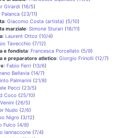
r Girardi
(
16/5
)
 Palanca
(
23/11
)
ta
:
Giacomo Costa (artista)
(
5/10
)
sta marziale
:
Simone Sturari
(
18/11
)
ta
:
Laurent Ottoz
(
10/4
)
sio Tavecchio
(
7/12
)
ta e fondista
:
Francesca Porcellato
(
5/9
)
ta e preparatore atletico
:
Giorgio Frinolli
(
12/7
)
re
:
Fabio Ferri
(
13/6
)
ano Bellavia
(
14/7
)
into Palmarini
(
21/8
)
ele Pecci
(
23/5
)
d Coco
(
25/10
)
 Venini
(
26/5
)
er Nudo
(
2/6
)
ppo Nigro
(
3/12
)
o Fulco
(
4/8
)
o Iannaccone
(
7/4
)