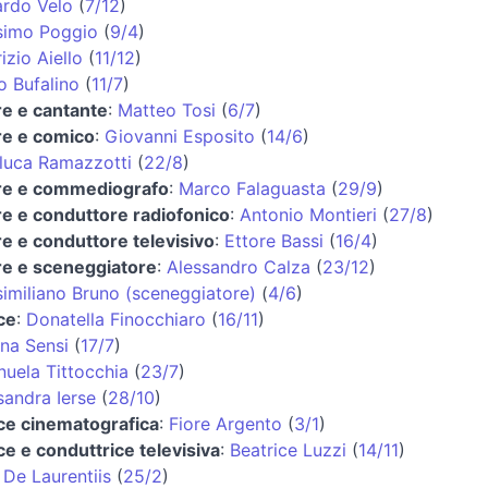
rdo Velo
(
7/12
)
imo Poggio
(
9/4
)
izio Aiello
(
11/12
)
o Bufalino
(
11/7
)
re e cantante
:
Matteo Tosi
(
6/7
)
re e comico
:
Giovanni Esposito
(
14/6
)
luca Ramazzotti
(
22/8
)
re e commediografo
:
Marco Falaguasta
(
29/9
)
re e conduttore radiofonico
:
Antonio Montieri
(
27/8
)
re e conduttore televisivo
:
Ettore Bassi
(
16/4
)
re e sceneggiatore
:
Alessandro Calza
(
23/12
)
imiliano Bruno (sceneggiatore)
(
4/6
)
ice
:
Donatella Finocchiaro
(
16/11
)
ana Sensi
(
17/7
)
uela Tittocchia
(
23/7
)
sandra Ierse
(
28/10
)
ice cinematografica
:
Fiore Argento
(
3/1
)
ice e conduttrice televisiva
:
Beatrice Luzzi
(
14/11
)
 De Laurentiis
(
25/2
)