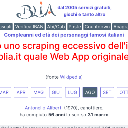
dal 2005 servizi gratuiti,
giochi e tanto altro
suali
Verifica IBAN
Abi/Cab
Poste
Countdown
Anagr
Compleanni ed età dei personaggi famosi italiani
o scraping eccessivo dell'int
 blia.it quale Web App originale
(fonte
Wikipedia
)
MAR
APR
MAG
GIU
LUG
AGO
SET
OT
Antonello Aliberti
(1970), canottiere,
ha compiuto
56 anni
lo scorso
31 marzo