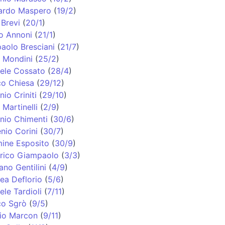
ardo Maspero
(
19/2
)
 Brevi
(
20/1
)
o Annoni
(
21/1
)
paolo Bresciani
(
21/7
)
 Mondini
(
25/2
)
ele Cossato
(
28/4
)
co Chiesa
(
29/12
)
nio Criniti
(
29/10
)
 Martinelli
(
2/9
)
nio Chimenti
(
30/6
)
nio Corini
(
30/7
)
ine Esposito
(
30/9
)
rico Giampaolo
(
3/3
)
ano Gentilini
(
4/9
)
ea Deflorio
(
5/6
)
ele Tardioli
(
7/11
)
o Sgrò
(
9/5
)
io Marcon
(
9/11
)