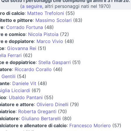
Qui sotto i personaggi che compiono gli anni il 31 marzo.
(
a seguire
, altri personaggi nati nel 1970)
ro di calcio
:
Matteo Trefoloni
(55)
itetto e pittore
:
Massimo Scolari
(83)
re
:
Corrado Fortuna
(48)
re e comico
:
Nicola Pistoia
(72)
re e doppiatore
:
Marco Vivio
(48)
ice
:
Giovanna Rei
(51)
lla Ferrari
(62)
ice e doppiatrice
:
Stella Gasparri
(51)
iatore
:
Riccardo Corallo
(46)
 Gentili
(54)
ante
:
Daniele Vit
(48)
iglia Licciardi
(67)
ico
:
Ubaldo Pantani
(55)
iatore e attore
:
Oliviero Dinelli
(79)
iatrice
:
Roberta Greganti
(70)
alciatore
:
Giuliano Bertarelli
(80)
alciatore e allenatore di calcio
:
Francesco Moriero
(57)