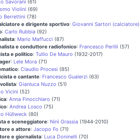
o Savorani
(61)
omo Violini
(69)
o Berrettini
(78)
alciatore e dirigente sportivo
:
Giovanni Sartori (calciatore)
o
:
Carlo Rubbia
(92)
nalista
:
Mario Maffucci
(87)
nalista e conduttore radiofonico
:
Francesco Perilli
(57)
ista e politico
:
Tullio De Mauro
(1932-2017)
ager
:
Lele Mora
(71)
ematico
:
Claudio Procesi
(85)
cista e cantante
:
Francesco Gualerzi
(63)
avolista
:
Gianluca Nuzzo
(51)
o Vicini
(52)
ica
:
Anna Finocchiaro
(71)
ico
:
Andrea Losco
(75)
co Hüllweck
(80)
sta e sceneggiatore
:
Ninì Grassia
(1944-2010)
ttore e attore
:
Jacopo Fo
(71)
ttore e giornalista
:
Luca Doninelli
(70)