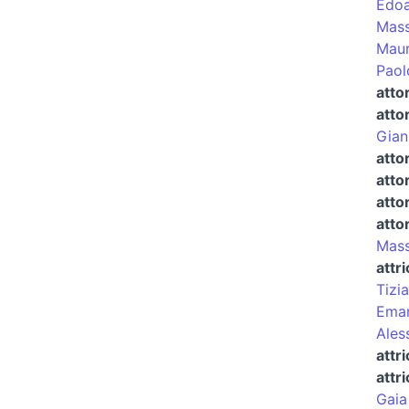
Edoa
Mass
Maur
Paol
atto
atto
Gian
atto
atto
atto
atto
Mass
attr
Tizi
Eman
Ales
attr
attr
Gaia