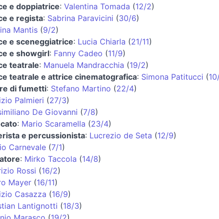
ice e doppiatrice
:
Valentina Tomada
(
12/2
)
ice e regista
:
Sabrina Paravicini
(
30/6
)
tina Mantis
(
9/2
)
ice e sceneggiatrice
:
Lucia Chiarla
(
21/11
)
ice e showgirl
:
Fanny Cadeo
(
11/9
)
ice teatrale
:
Manuela Mandracchia
(
19/2
)
ice teatrale e attrice cinematografica
:
Simona Patitucci
(
10
re di fumetti
:
Stefano Martino
(
22/4
)
izio Palmieri
(
27/3
)
imiliano De Giovanni
(
7/8
)
cato
:
Mario Scaramella
(
23/4
)
erista e percussionista
:
Lucrezio de Seta
(
12/9
)
io Carnevale
(
7/1
)
iatore
:
Mirko Taccola
(
14/8
)
izio Rossi
(
16/2
)
ro Mayer
(
16/11
)
izio Casazza
(
16/9
)
stian Lantignotti
(
18/3
)
nio Marasco
(
19/2
)