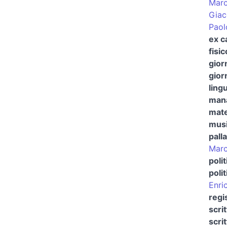
Marc
Giac
Paol
ex c
fisic
gior
gior
lingu
man
mat
musi
pall
Marc
polit
polit
Enri
regi
scri
scri