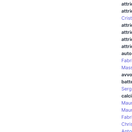
attr
attr
Cris
attr
attr
attr
attr
auto
Fabr
Mass
avvo
batt
Serg
calc
Maur
Mau
Fabr
Chri
Anto