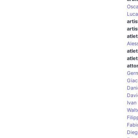
Osca
Luca
artis
arti
atle
Ales
atle
atle
atto
Germ
Giac
Dani
Davi
Ivan
Walt
Fili
Fabi
Dieg