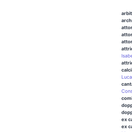
arbit
arch
atto
atto
atto
attr
Isabe
attr
calc
Luca
cant
Cons
com
dopp
dopp
ex c
ex c