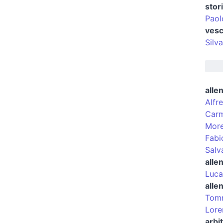
stor
Paol
vesc
Silv
alle
Alfre
Carm
More
Fabi
Salv
alle
Luca
alle
Tomm
Lore
arbit