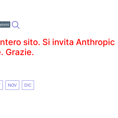
ammi
ero sito. Si invita Anthropic
. Grazie.
T
NOV
DIC