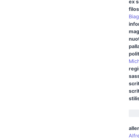
ex s
filo
Biag
info
mag
nuo
pall
poli
Mich
regi
sass
scri
scri
stili
alle
Alfr