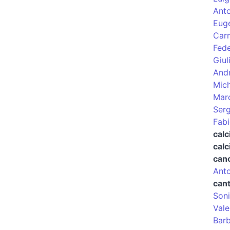
Anto
Euge
Carm
Fed
Giul
Andr
Mich
Mar
Ser
Fabi
calc
calc
cano
Anto
can
Soni
Vale
Barb