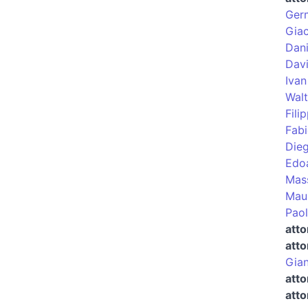
Germ
Giac
Dani
Dav
Ivan
Wal
Fili
Fabi
Die
Edo
Mas
Maur
Paol
atto
atto
Gian
att
atto