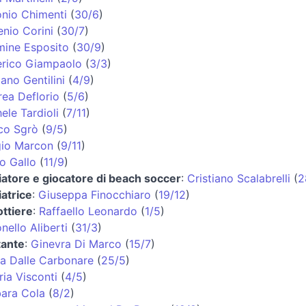
nio Chimenti
(
30/6
)
nio Corini
(
30/7
)
ine Esposito
(
30/9
)
erico Giampaolo
(
3/3
)
iano Gentilini
(
4/9
)
ea Deflorio
(
5/6
)
ele Tardioli
(
7/11
)
co Sgrò
(
9/5
)
gio Marcon
(
9/11
)
o Gallo
(
11/9
)
iatore e giocatore di beach soccer
:
Cristiano Scalabrelli
(
2
iatrice
:
Giuseppa Finocchiaro
(
19/12
)
ttiere
:
Raffaello Leonardo
(
1/5
)
nello Aliberti
(
31/3
)
tante
:
Ginevra Di Marco
(
15/7
)
a Dalle Carbonare
(
25/5
)
ria Visconti
(
4/5
)
ara Cola
(
8/2
)