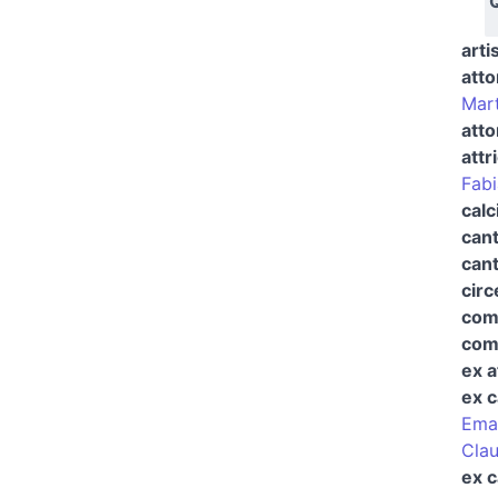
Q
arti
atto
Mart
atto
attr
Fab
calc
can
cant
circ
comi
com
ex a
ex c
Eman
Clau
ex c