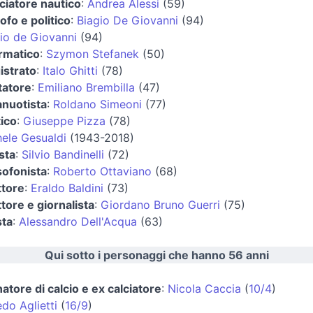
ciatore nautico
:
Andrea Alessi
(59)
sofo e politico
:
Biagio De Giovanni
(94)
io de Giovanni
(94)
rmatico
:
Szymon Stefanek
(50)
istrato
:
Italo Ghitti
(78)
tatore
:
Emiliano Brembilla
(47)
anuotista
:
Roldano Simeoni
(77)
tico
:
Giuseppe Pizza
(78)
ele Gesualdi
(1943-2018)
sta
:
Silvio Bandinelli
(72)
ofonista
:
Roberto Ottaviano
(68)
ttore
:
Eraldo Baldini
(73)
ttore e giornalista
:
Giordano Bruno Guerri
(75)
sta
:
Alessandro Dell'Acqua
(63)
Qui sotto i personaggi che hanno 56 anni
natore di calcio e ex calciatore
:
Nicola Caccia
(
10/4
)
edo Aglietti
(
16/9
)