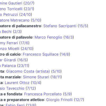
ine Gautieri
(
20/7
)
no Torricelli
(
23/1
)
o Petruzzi
(
24/10
)
atore Matrecano
(
5/10
)
natore di pallacanestro
:
Stefano Sacripanti
(
15/5
)
 Bechi
(
2/3
)
natore di pallavolo
:
Marco Fenoglio
(
16/3
)
my Ferrari
(
17/6
)
nzo Micelli
(
24/10
)
tro di calcio
:
Francesco Squillace
(
14/8
)
r Girardi
(
16/5
)
 Palanca
(
23/11
)
sta
:
Giacomo Costa (artista)
(
5/10
)
sta marziale
:
Simone Sturari
(
18/11
)
ta
:
Laurent Ottoz
(
10/4
)
sio Tavecchio
(
7/12
)
ta e fondista
:
Francesca Porcellato
(
5/9
)
ta e preparatore atletico
:
Giorgio Frinolli
(
12/7
)
re
:
Fabio Ferri
(
13/6
)