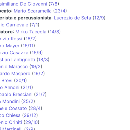
imiliano De Giovanni
(
7/8
)
ocato
:
Mario Scaramella
(
23/4
)
erista e percussionista
:
Lucrezio de Seta
(
12/9
)
io Carnevale
(
7/1
)
iatore
:
Mirko Taccola
(
14/8
)
izio Rossi
(
16/2
)
ro Mayer
(
16/11
)
izio Casazza
(
16/9
)
stian Lantignotti
(
18/3
)
onio Marasco
(
19/2
)
cardo Maspero
(
19/2
)
 Brevi
(
20/1
)
o Annoni
(
21/1
)
paolo Bresciani
(
21/7
)
a Mondini
(
25/2
)
hele Cossato
(
28/4
)
co Chiesa
(
29/12
)
nio Criniti
(
29/10
)
i Martinelli
(
2/9
)