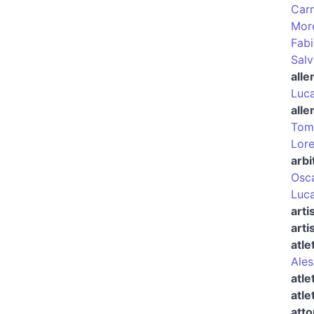
Carm
More
Fabi
Salv
alle
Luca
alle
Tom
Lore
arbi
Osca
Luca
arti
arti
atle
Ales
atle
atle
atto