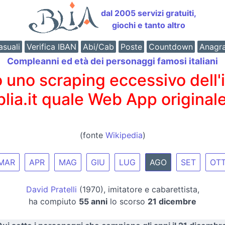
dal 2005 servizi gratuiti,
giochi e tanto altro
suali
Verifica IBAN
Abi/Cab
Poste
Countdown
Anagr
Compleanni ed età dei personaggi famosi italiani
o scraping eccessivo dell'int
 blia.it quale Web App originale
(fonte
Wikipedia
)
MAR
APR
MAG
GIU
LUG
AGO
SET
OT
David Pratelli
(1970), imitatore e cabarettista,
ha compiuto
55 anni
lo scorso
21 dicembre