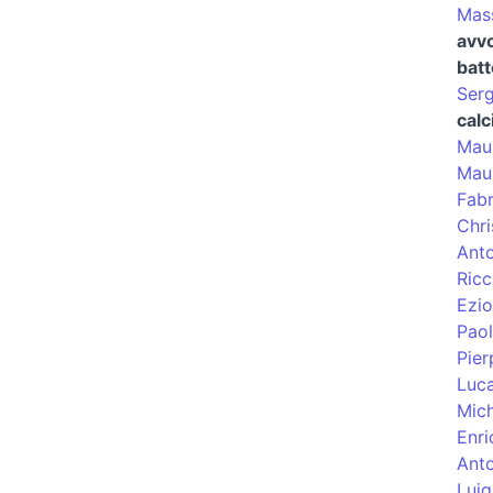
Mass
avv
batt
Serg
calc
Maur
Mau
Fabr
Chri
Ant
Ric
Ezio
Paol
Pier
Luc
Mic
Enri
Anto
Luig