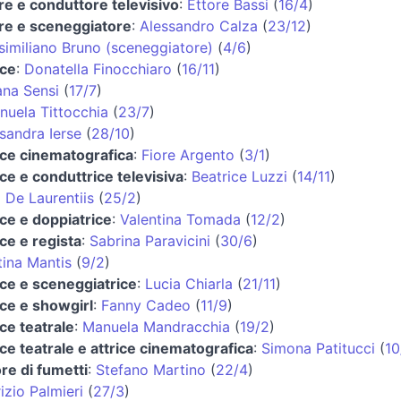
re e conduttore televisivo
:
Ettore Bassi
(
16/4
)
re e sceneggiatore
:
Alessandro Calza
(
23/12
)
imiliano Bruno (sceneggiatore)
(
4/6
)
ice
:
Donatella Finocchiaro
(
16/11
)
ana Sensi
(
17/7
)
uela Tittocchia
(
23/7
)
sandra Ierse
(
28/10
)
ice cinematografica
:
Fiore Argento
(
3/1
)
ice e conduttrice televisiva
:
Beatrice Luzzi
(
14/11
)
 De Laurentiis
(
25/2
)
ice e doppiatrice
:
Valentina Tomada
(
12/2
)
ice e regista
:
Sabrina Paravicini
(
30/6
)
tina Mantis
(
9/2
)
ice e sceneggiatrice
:
Lucia Chiarla
(
21/11
)
ice e showgirl
:
Fanny Cadeo
(
11/9
)
ice teatrale
:
Manuela Mandracchia
(
19/2
)
ice teatrale e attrice cinematografica
:
Simona Patitucci
(
10
re di fumetti
:
Stefano Martino
(
22/4
)
izio Palmieri
(
27/3
)