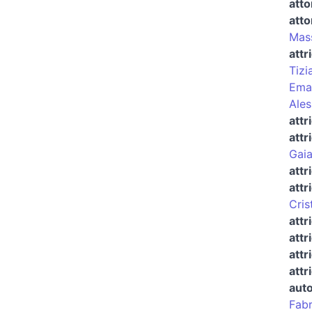
atto
atto
Mass
attr
Tizi
Eman
Ales
attr
attr
Gaia
attr
attr
Cris
attr
attr
attr
attr
auto
Fabr