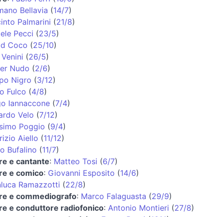
ano Bellavia
(
14/7
)
into Palmarini
(
21/8
)
ele Pecci
(
23/5
)
id Coco
(
25/10
)
 Venini
(
26/5
)
ter Nudo
(
2/6
)
ppo Nigro
(
3/12
)
o Fulco
(
4/8
)
go Iannaccone
(
7/4
)
ardo Velo
(
7/12
)
simo Poggio
(
9/4
)
izio Aiello
(
11/12
)
o Bufalino
(
11/7
)
re e cantante
:
Matteo Tosi
(
6/7
)
re e comico
:
Giovanni Esposito
(
14/6
)
luca Ramazzotti
(
22/8
)
ore e commediografo
:
Marco Falaguasta
(
29/9
)
re e conduttore radiofonico
:
Antonio Montieri
(
27/8
)