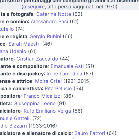
ui sotto i personaggi che compiono gli anni il 21 dicembr
(
a seguire
, altri personaggi nati nel 1970)
sta e fotografa
:
Caterina Notte
(52)
re e comico
:
Alessandro Paci
(61)
ufello
(74)
re e regista
:
Sergio Rubini
(66)
ice
:
Sarah Maestri
(46)
iana Udenio
(61)
iatore
:
Cristian Zaccardo
(44)
tante e compositore
:
Emanuele Asti
(51)
ante e disc jockey
:
Irene Lamedica
(57)
ense e attrice
:
Moira Orfei
(1931-2015)
ca e cabarettista
:
Rita Pelusio
(54)
positore
:
Franco Micalizzi
(86)
tleta
:
Giuseppina Leone
(91)
alciatore
:
Rufo Emiliano Verga
(56)
uele Gattelli
(72)
dio Bizzarri
(1933-2016)
alciatore e allenatore di calcio
:
Sauro Fattori
(64)