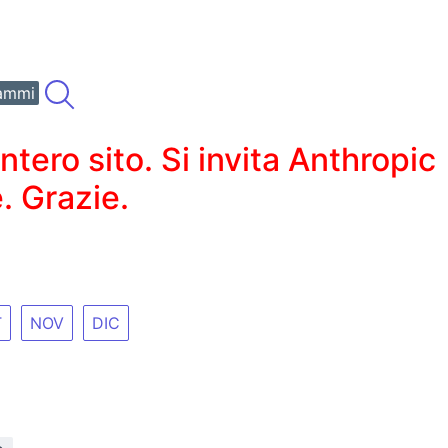
ammi
ero sito. Si invita Anthropic
. Grazie.
T
NOV
DIC