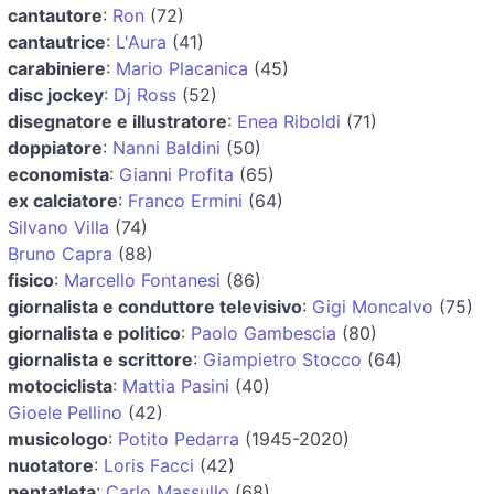
cantautore
:
Ron
(72)
cantautrice
:
L'Aura
(41)
carabiniere
:
Mario Placanica
(45)
disc jockey
:
Dj Ross
(52)
disegnatore e illustratore
:
Enea Riboldi
(71)
doppiatore
:
Nanni Baldini
(50)
economista
:
Gianni Profita
(65)
ex calciatore
:
Franco Ermini
(64)
Silvano Villa
(74)
Bruno Capra
(88)
fisico
:
Marcello Fontanesi
(86)
giornalista e conduttore televisivo
:
Gigi Moncalvo
(75)
giornalista e politico
:
Paolo Gambescia
(80)
giornalista e scrittore
:
Giampietro Stocco
(64)
motociclista
:
Mattia Pasini
(40)
Gioele Pellino
(42)
musicologo
:
Potito Pedarra
(1945-2020)
nuotatore
:
Loris Facci
(42)
pentatleta
:
Carlo Massullo
(68)