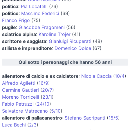
politica
:
Pia Locatelli
(76)
politico
:
Massimo Federici
(69)
Franco Frigo
(75)
pugile
:
Giacobbe Fragomeni
(56)
sciatrice alpina
:
Karoline Trojer
(41)
scrittore e saggista
:
Gianluigi Ricuperati
(48)
stilista e imprenditore
:
Domenico Dolce
(67)
Qui sotto i personaggi che hanno 56 anni
allenatore di calcio e ex calciatore
:
Nicola Caccia
(
10/4
)
Alfredo Aglietti
(
16/9
)
Carmine Gautieri
(
20/7
)
Moreno Torricelli
(
23/1
)
Fabio Petruzzi
(
24/10
)
Salvatore Matrecano
(
5/10
)
allenatore di pallacanestro
:
Stefano Sacripanti
(
15/5
)
Luca Bechi
(
2/3
)