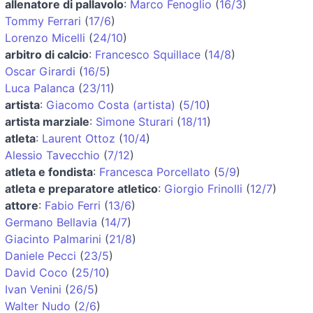
allenatore di pallavolo
:
Marco Fenoglio
(
16/3
)
Tommy Ferrari
(
17/6
)
Lorenzo Micelli
(
24/10
)
arbitro di calcio
:
Francesco Squillace
(
14/8
)
Oscar Girardi
(
16/5
)
Luca Palanca
(
23/11
)
artista
:
Giacomo Costa (artista)
(
5/10
)
artista marziale
:
Simone Sturari
(
18/11
)
atleta
:
Laurent Ottoz
(
10/4
)
Alessio Tavecchio
(
7/12
)
atleta e fondista
:
Francesca Porcellato
(
5/9
)
atleta e preparatore atletico
:
Giorgio Frinolli
(
12/7
)
attore
:
Fabio Ferri
(
13/6
)
Germano Bellavia
(
14/7
)
Giacinto Palmarini
(
21/8
)
Daniele Pecci
(
23/5
)
David Coco
(
25/10
)
Ivan Venini
(
26/5
)
Walter Nudo
(
2/6
)