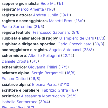
rapper e giornalista
:
Rido Mc
(
1/1
)
regista
:
Marco Amenta
(
11/8
)
regista e attore
:
Andrea Jublin
(
19/11
)
regista e sceneggiatore
:
Manetti Bros.
(
16/9
)
Paolo Sorrentino
(
31/5
)
regista teatrale
:
Francesco Saponaro
(
9/6
)
rugbista e allenatore di rugby
:
Giampiero de Carli
(
17/3
)
rugbista e dirigente sportivo
:
Carlo Checchinato
(
30/8
)
sceneggiatore e regista
:
Angelo Antonucci
(
23/8
)
schermidore
:
Alberto Pellegrini
(
22/12
)
Daniele Crosta
(
5/5
)
schermitrice
:
Giovanna Trillini
(
17/5
)
sciatore alpino
:
Sergio Bergamelli
(
16/8
)
Franco Colturi
(
26/8
)
sciatrice alpina
:
Bibiana Perez
(
31/10
)
scrittore e paroliere
:
Fabrizio Griffa
(
4/7
)
scrittrice
:
Alessandra Montrucchio
(
25/9
)
Isabella Santacroce
(
30/4
)
Simona Vinci
(
6/3
)