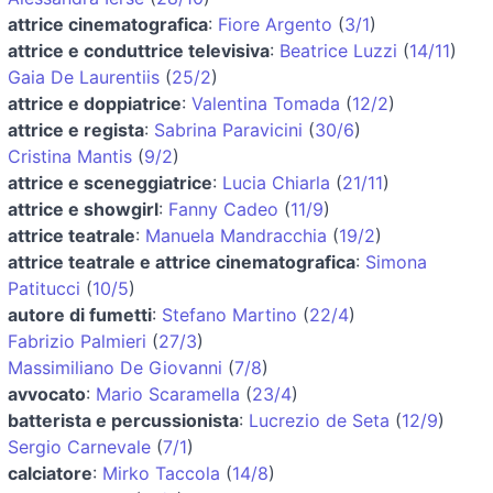
attrice cinematografica
:
Fiore Argento
(
3/1
)
attrice e conduttrice televisiva
:
Beatrice Luzzi
(
14/11
)
Gaia De Laurentiis
(
25/2
)
attrice e doppiatrice
:
Valentina Tomada
(
12/2
)
attrice e regista
:
Sabrina Paravicini
(
30/6
)
Cristina Mantis
(
9/2
)
attrice e sceneggiatrice
:
Lucia Chiarla
(
21/11
)
attrice e showgirl
:
Fanny Cadeo
(
11/9
)
attrice teatrale
:
Manuela Mandracchia
(
19/2
)
attrice teatrale e attrice cinematografica
:
Simona
Patitucci
(
10/5
)
autore di fumetti
:
Stefano Martino
(
22/4
)
Fabrizio Palmieri
(
27/3
)
Massimiliano De Giovanni
(
7/8
)
avvocato
:
Mario Scaramella
(
23/4
)
batterista e percussionista
:
Lucrezio de Seta
(
12/9
)
Sergio Carnevale
(
7/1
)
calciatore
:
Mirko Taccola
(
14/8
)