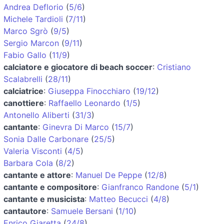
Andrea Deflorio
(
5/6
)
Michele Tardioli
(
7/11
)
Marco Sgrò
(
9/5
)
Sergio Marcon
(
9/11
)
Fabio Gallo
(
11/9
)
calciatore e giocatore di beach soccer
:
Cristiano
Scalabrelli
(
28/11
)
calciatrice
:
Giuseppa Finocchiaro
(
19/12
)
canottiere
:
Raffaello Leonardo
(
1/5
)
Antonello Aliberti
(
31/3
)
cantante
:
Ginevra Di Marco
(
15/7
)
Sonia Dalle Carbonare
(
25/5
)
Valeria Visconti
(
4/5
)
Barbara Cola
(
8/2
)
cantante e attore
:
Manuel De Peppe
(
12/8
)
cantante e compositore
:
Gianfranco Randone
(
5/1
)
cantante e musicista
:
Matteo Becucci
(
4/8
)
cantautore
:
Samuele Bersani
(
1/10
)
Enrico Giaretta
(
24/8
)