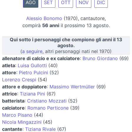
AGO
SET
OTT
NOV
DIC
Alessio Bonomo
(1970), cantautore,
compirà
56 anni
il prossimo 13 agosto.
Qui sotto i personaggi che compiono gli anni il 13
agosto.
(
a seguire
, altri personaggi nati nel 1970)
allenatore di calcio e ex calciatore
:
Bruno Giordano
(69)
atleta
:
Luisa Gullotti
(40)
attore
:
Pietro Pulcini
(52)
Lorenzo Crespi
(54)
attore e doppiatore
:
Massimo Wertmüller
(69)
attrice
:
Tiziana Pini
(67)
batterista
:
Cristiano Mozzati
(52)
calciatore
:
Romano Perticone
(39)
Marco Pisano
(44)
Nicola Mingazzini
(45)
cantante
:
Tiziana Rivale
(67)