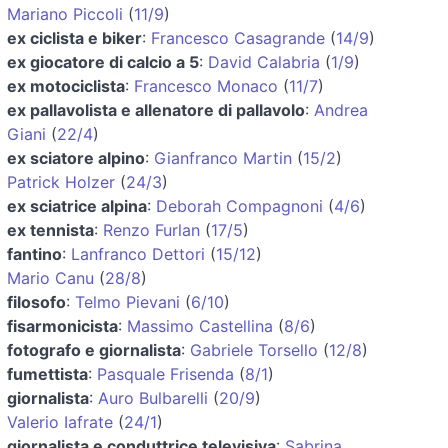
Mariano Piccoli
(
11/9
)
ex ciclista e biker
:
Francesco Casagrande
(
14/9
)
ex giocatore di calcio a 5
:
David Calabria
(
1/9
)
ex motociclista
:
Francesco Monaco
(
11/7
)
ex pallavolista e allenatore di pallavolo
:
Andrea
Giani
(
22/4
)
ex sciatore alpino
:
Gianfranco Martin
(
15/2
)
Patrick Holzer
(
24/3
)
ex sciatrice alpina
:
Deborah Compagnoni
(
4/6
)
ex tennista
:
Renzo Furlan
(
17/5
)
fantino
:
Lanfranco Dettori
(
15/12
)
Mario Canu
(
28/8
)
filosofo
:
Telmo Pievani
(
6/10
)
fisarmonicista
:
Massimo Castellina
(
8/6
)
fotografo e giornalista
:
Gabriele Torsello
(
12/8
)
fumettista
:
Pasquale Frisenda
(
8/1
)
giornalista
:
Auro Bulbarelli
(
20/9
)
Valerio Iafrate
(
24/1
)
giornalista e conduttrice televisiva
:
Sabrina