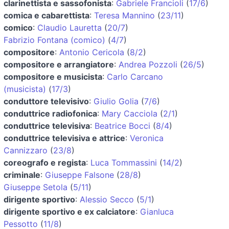
clarinettista e sassofonista
:
Gabriele Francioli
(
17/6
)
comica e cabarettista
:
Teresa Mannino
(
23/11
)
comico
:
Claudio Lauretta
(
20/7
)
Fabrizio Fontana (comico)
(
4/7
)
compositore
:
Antonio Cericola
(
8/2
)
compositore e arrangiatore
:
Andrea Pozzoli
(
26/5
)
compositore e musicista
:
Carlo Carcano
(musicista)
(
17/3
)
conduttore televisivo
:
Giulio Golia
(
7/6
)
conduttrice radiofonica
:
Mary Cacciola
(
2/1
)
conduttrice televisiva
:
Beatrice Bocci
(
8/4
)
conduttrice televisiva e attrice
:
Veronica
Cannizzaro
(
23/8
)
coreografo e regista
:
Luca Tommassini
(
14/2
)
criminale
:
Giuseppe Falsone
(
28/8
)
Giuseppe Setola
(
5/11
)
dirigente sportivo
:
Alessio Secco
(
5/1
)
dirigente sportivo e ex calciatore
:
Gianluca
Pessotto
(
11/8
)