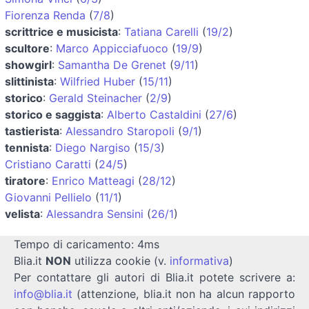
Fiorenza Renda
(
7/8
)
scrittrice e musicista
:
Tatiana Carelli
(
19/2
)
scultore
:
Marco Appicciafuoco
(
19/9
)
showgirl
:
Samantha De Grenet
(
9/11
)
slittinista
:
Wilfried Huber
(
15/11
)
storico
:
Gerald Steinacher
(
2/9
)
storico e saggista
:
Alberto Castaldini
(
27/6
)
tastierista
:
Alessandro Staropoli
(
9/1
)
tennista
:
Diego Nargiso
(
15/3
)
Cristiano Caratti
(
24/5
)
tiratore
:
Enrico Matteagi
(
28/12
)
Giovanni Pellielo
(
11/1
)
velista
:
Alessandra Sensini
(
26/1
)
Tempo di caricamento: 4ms
Blia.it
NON
utilizza cookie (v.
informativa
)
Per contattare gli autori di Blia.it potete scrivere a:
info@blia.it
(attenzione, blia.it non ha alcun rapporto