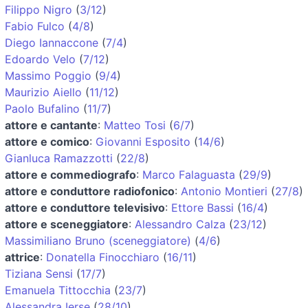
Filippo Nigro
(
3/12
)
Fabio Fulco
(
4/8
)
Diego Iannaccone
(
7/4
)
Edoardo Velo
(
7/12
)
Massimo Poggio
(
9/4
)
Maurizio Aiello
(
11/12
)
Paolo Bufalino
(
11/7
)
attore e cantante
:
Matteo Tosi
(
6/7
)
attore e comico
:
Giovanni Esposito
(
14/6
)
Gianluca Ramazzotti
(
22/8
)
attore e commediografo
:
Marco Falaguasta
(
29/9
)
attore e conduttore radiofonico
:
Antonio Montieri
(
27/8
)
attore e conduttore televisivo
:
Ettore Bassi
(
16/4
)
attore e sceneggiatore
:
Alessandro Calza
(
23/12
)
Massimiliano Bruno (sceneggiatore)
(
4/6
)
attrice
:
Donatella Finocchiaro
(
16/11
)
Tiziana Sensi
(
17/7
)
Emanuela Tittocchia
(
23/7
)
Alessandra Ierse
(
28/10
)