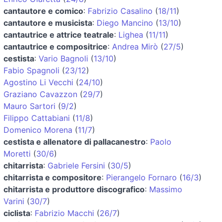
cantautore e comico
:
Fabrizio Casalino
(
18/11
)
cantautore e musicista
:
Diego Mancino
(
13/10
)
cantautrice e attrice teatrale
:
Lighea
(
11/11
)
cantautrice e compositrice
:
Andrea Mirò
(
27/5
)
cestista
:
Vario Bagnoli
(
13/10
)
Fabio Spagnoli
(
23/12
)
Agostino Li Vecchi
(
24/10
)
Graziano Cavazzon
(
29/7
)
Mauro Sartori
(
9/2
)
Filippo Cattabiani
(
11/8
)
Domenico Morena
(
11/7
)
cestista e allenatore di pallacanestro
:
Paolo
Moretti
(
30/6
)
chitarrista
:
Gabriele Fersini
(
30/5
)
chitarrista e compositore
:
Pierangelo Fornaro
(
16/3
)
chitarrista e produttore discografico
:
Massimo
Varini
(
30/7
)
ciclista
:
Fabrizio Macchi
(
26/7
)