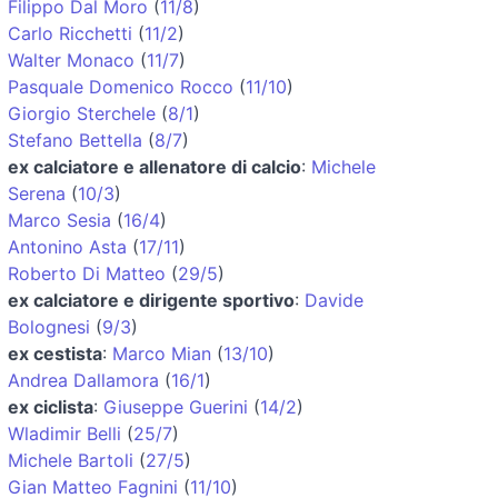
Filippo Dal Moro
(
11/8
)
Carlo Ricchetti
(
11/2
)
Walter Monaco
(
11/7
)
Pasquale Domenico Rocco
(
11/10
)
Giorgio Sterchele
(
8/1
)
Stefano Bettella
(
8/7
)
ex calciatore e allenatore di calcio
:
Michele
Serena
(
10/3
)
Marco Sesia
(
16/4
)
Antonino Asta
(
17/11
)
Roberto Di Matteo
(
29/5
)
ex calciatore e dirigente sportivo
:
Davide
Bolognesi
(
9/3
)
ex cestista
:
Marco Mian
(
13/10
)
Andrea Dallamora
(
16/1
)
ex ciclista
:
Giuseppe Guerini
(
14/2
)
Wladimir Belli
(
25/7
)
Michele Bartoli
(
27/5
)
Gian Matteo Fagnini
(
11/10
)