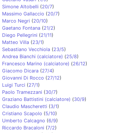
Simone Altobelli
(
20/7
)
Massimo Gallaccio
(
20/7
)
Marco Negri
(
20/10
)
Gaetano Fontana
(
21/2
)
Diego Pellegrini
(
21/11
)
Matteo Villa
(
23/1
)
Sebastiano Vecchiola
(
23/5
)
Andrea Bianchi (calciatore)
(
25/8
)
Francesco Marino (calciatore)
(
26/12
)
Giacomo Dicara
(
27/4
)
Giovanni Di Rocco
(
27/12
)
Luigi Turci
(
27/1
)
Paolo Tramezzani
(
30/7
)
Graziano Battistini (calciatore)
(
30/9
)
Claudio Mascheretti
(
3/1
)
Cristiano Scapolo
(
5/10
)
Umberto Calcagno
(
6/9
)
Riccardo Bracaloni
(
7/2
)