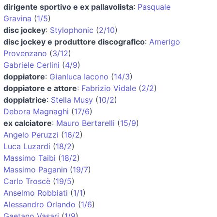
dirigente sportivo e ex pallavolista
:
Pasquale
Gravina
(
1/5
)
disc jockey
:
Stylophonic
(
2/10
)
disc jockey e produttore discografico
:
Amerigo
Provenzano
(
3/12
)
Gabriele Cerlini
(
4/9
)
doppiatore
:
Gianluca Iacono
(
14/3
)
doppiatore e attore
:
Fabrizio Vidale
(
2/2
)
doppiatrice
:
Stella Musy
(
10/2
)
Debora Magnaghi
(
17/6
)
ex calciatore
:
Mauro Bertarelli
(
15/9
)
Angelo Peruzzi
(
16/2
)
Luca Luzardi
(
18/2
)
Massimo Taibi
(
18/2
)
Massimo Paganin
(
19/7
)
Carlo Troscè
(
19/5
)
Anselmo Robbiati
(
1/1
)
Alessandro Orlando
(
1/6
)
Gaetano Vasari
(
1/9
)