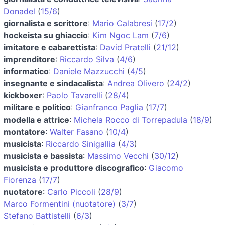
Donadel
(
15/6
)
giornalista e scrittore
:
Mario Calabresi
(
17/2
)
hockeista su ghiaccio
:
Kim Ngoc Lam
(
7/6
)
imitatore e cabarettista
:
David Pratelli
(
21/12
)
imprenditore
:
Riccardo Silva
(
4/6
)
informatico
:
Daniele Mazzucchi
(
4/5
)
insegnante e sindacalista
:
Andrea Olivero
(
24/2
)
kickboxer
:
Paolo Tavarelli
(
28/4
)
militare e politico
:
Gianfranco Paglia
(
17/7
)
modella e attrice
:
Michela Rocco di Torrepadula
(
18/9
)
montatore
:
Walter Fasano
(
10/4
)
musicista
:
Riccardo Sinigallia
(
4/3
)
musicista e bassista
:
Massimo Vecchi
(
30/12
)
musicista e produttore discografico
:
Giacomo
Fiorenza
(
17/7
)
nuotatore
:
Carlo Piccoli
(
28/9
)
Marco Formentini (nuotatore)
(
3/7
)
Stefano Battistelli
(
6/3
)