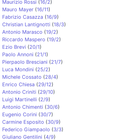
Maurizio Rossi
(
16/2
)
Mauro Mayer
(
16/11
)
Fabrizio Casazza
(
16/9
)
Christian Lantignotti
(
18/3
)
Antonio Marasco
(
19/2
)
Riccardo Maspero
(
19/2
)
Ezio Brevi
(
20/1
)
Paolo Annoni
(
21/1
)
Pierpaolo Bresciani
(
21/7
)
Luca Mondini
(
25/2
)
Michele Cossato
(
28/4
)
Enrico Chiesa
(
29/12
)
Antonio Criniti
(
29/10
)
Luigi Martinelli
(
2/9
)
Antonio Chimenti
(
30/6
)
Eugenio Corini
(
30/7
)
Carmine Esposito
(
30/9
)
Federico Giampaolo
(
3/3
)
Giuliano Gentilini
(
4/9
)