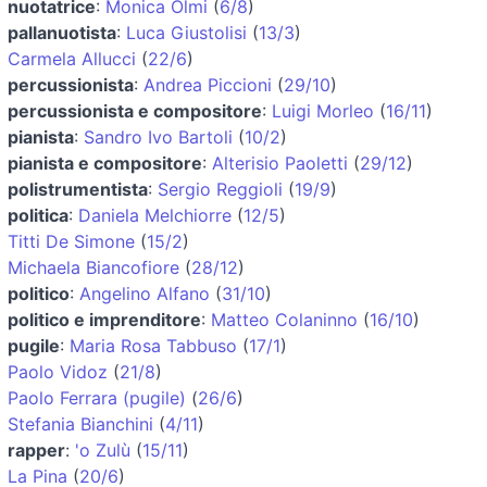
nuotatrice
:
Monica Olmi
(
6/8
)
pallanuotista
:
Luca Giustolisi
(
13/3
)
Carmela Allucci
(
22/6
)
percussionista
:
Andrea Piccioni
(
29/10
)
percussionista e compositore
:
Luigi Morleo
(
16/11
)
pianista
:
Sandro Ivo Bartoli
(
10/2
)
pianista e compositore
:
Alterisio Paoletti
(
29/12
)
polistrumentista
:
Sergio Reggioli
(
19/9
)
politica
:
Daniela Melchiorre
(
12/5
)
Titti De Simone
(
15/2
)
Michaela Biancofiore
(
28/12
)
politico
:
Angelino Alfano
(
31/10
)
politico e imprenditore
:
Matteo Colaninno
(
16/10
)
pugile
:
Maria Rosa Tabbuso
(
17/1
)
Paolo Vidoz
(
21/8
)
Paolo Ferrara (pugile)
(
26/6
)
Stefania Bianchini
(
4/11
)
rapper
:
'o Zulù
(
15/11
)
La Pina
(
20/6
)