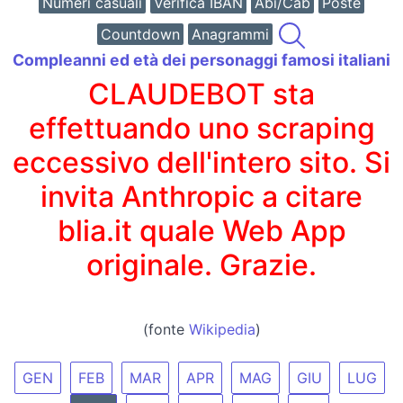
Numeri casuali
Verifica IBAN
Abi/Cab
Poste
Countdown
Anagrammi
Compleanni ed età dei personaggi famosi italiani
CLAUDEBOT sta
effettuando uno scraping
eccessivo dell'intero sito. Si
invita Anthropic a citare
blia.it quale Web App
originale. Grazie.
(fonte
Wikipedia
)
GEN
FEB
MAR
APR
MAG
GIU
LUG