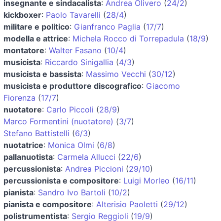
insegnante e sindacalista
:
Andrea Olivero
(
24/2
)
kickboxer
:
Paolo Tavarelli
(
28/4
)
militare e politico
:
Gianfranco Paglia
(
17/7
)
modella e attrice
:
Michela Rocco di Torrepadula
(
18/9
)
montatore
:
Walter Fasano
(
10/4
)
musicista
:
Riccardo Sinigallia
(
4/3
)
musicista e bassista
:
Massimo Vecchi
(
30/12
)
musicista e produttore discografico
:
Giacomo
Fiorenza
(
17/7
)
nuotatore
:
Carlo Piccoli
(
28/9
)
Marco Formentini (nuotatore)
(
3/7
)
Stefano Battistelli
(
6/3
)
nuotatrice
:
Monica Olmi
(
6/8
)
pallanuotista
:
Carmela Allucci
(
22/6
)
percussionista
:
Andrea Piccioni
(
29/10
)
percussionista e compositore
:
Luigi Morleo
(
16/11
)
pianista
:
Sandro Ivo Bartoli
(
10/2
)
pianista e compositore
:
Alterisio Paoletti
(
29/12
)
polistrumentista
:
Sergio Reggioli
(
19/9
)