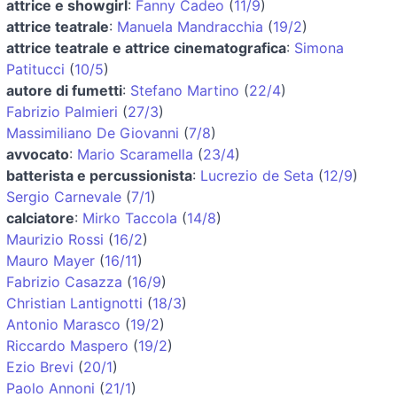
attrice e showgirl
:
Fanny Cadeo
(
11/9
)
attrice teatrale
:
Manuela Mandracchia
(
19/2
)
attrice teatrale e attrice cinematografica
:
Simona
Patitucci
(
10/5
)
autore di fumetti
:
Stefano Martino
(
22/4
)
Fabrizio Palmieri
(
27/3
)
Massimiliano De Giovanni
(
7/8
)
avvocato
:
Mario Scaramella
(
23/4
)
batterista e percussionista
:
Lucrezio de Seta
(
12/9
)
Sergio Carnevale
(
7/1
)
calciatore
:
Mirko Taccola
(
14/8
)
Maurizio Rossi
(
16/2
)
Mauro Mayer
(
16/11
)
Fabrizio Casazza
(
16/9
)
Christian Lantignotti
(
18/3
)
Antonio Marasco
(
19/2
)
Riccardo Maspero
(
19/2
)
Ezio Brevi
(
20/1
)
Paolo Annoni
(
21/1
)