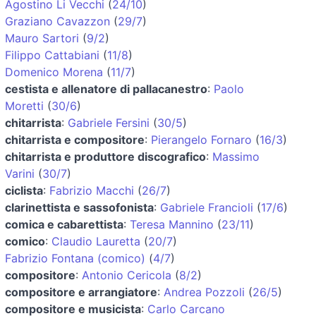
Agostino Li Vecchi
(
24/10
)
Graziano Cavazzon
(
29/7
)
Mauro Sartori
(
9/2
)
Filippo Cattabiani
(
11/8
)
Domenico Morena
(
11/7
)
cestista e allenatore di pallacanestro
:
Paolo
Moretti
(
30/6
)
chitarrista
:
Gabriele Fersini
(
30/5
)
chitarrista e compositore
:
Pierangelo Fornaro
(
16/3
)
chitarrista e produttore discografico
:
Massimo
Varini
(
30/7
)
ciclista
:
Fabrizio Macchi
(
26/7
)
clarinettista e sassofonista
:
Gabriele Francioli
(
17/6
)
comica e cabarettista
:
Teresa Mannino
(
23/11
)
comico
:
Claudio Lauretta
(
20/7
)
Fabrizio Fontana (comico)
(
4/7
)
compositore
:
Antonio Cericola
(
8/2
)
compositore e arrangiatore
:
Andrea Pozzoli
(
26/5
)
compositore e musicista
:
Carlo Carcano