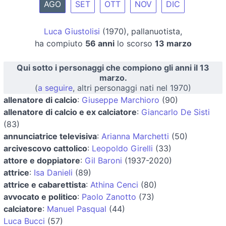
AGO
SET
OTT
NOV
DIC
Luca Giustolisi
(1970), pallanuotista,
ha compiuto
56 anni
lo scorso
13 marzo
Qui sotto i personaggi che compiono gli anni il 13
marzo.
(
a seguire
, altri personaggi nati nel 1970)
allenatore di calcio
:
Giuseppe Marchioro
(90)
allenatore di calcio e ex calciatore
:
Giancarlo De Sisti
(83)
annunciatrice televisiva
:
Arianna Marchetti
(50)
arcivescovo cattolico
:
Leopoldo Girelli
(33)
attore e doppiatore
:
Gil Baroni
(1937-2020)
attrice
:
Isa Danieli
(89)
attrice e cabarettista
:
Athina Cenci
(80)
avvocato e politico
:
Paolo Zanotto
(73)
calciatore
:
Manuel Pasqual
(44)
Luca Bucci
(57)