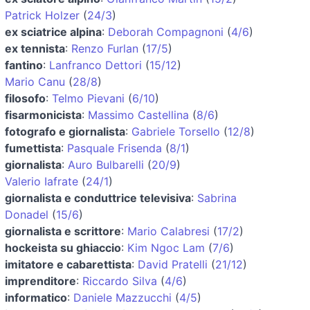
Patrick Holzer
(
24/3
)
ex sciatrice alpina
:
Deborah Compagnoni
(
4/6
)
ex tennista
:
Renzo Furlan
(
17/5
)
fantino
:
Lanfranco Dettori
(
15/12
)
Mario Canu
(
28/8
)
filosofo
:
Telmo Pievani
(
6/10
)
fisarmonicista
:
Massimo Castellina
(
8/6
)
fotografo e giornalista
:
Gabriele Torsello
(
12/8
)
fumettista
:
Pasquale Frisenda
(
8/1
)
giornalista
:
Auro Bulbarelli
(
20/9
)
Valerio Iafrate
(
24/1
)
giornalista e conduttrice televisiva
:
Sabrina
Donadel
(
15/6
)
giornalista e scrittore
:
Mario Calabresi
(
17/2
)
hockeista su ghiaccio
:
Kim Ngoc Lam
(
7/6
)
imitatore e cabarettista
:
David Pratelli
(
21/12
)
imprenditore
:
Riccardo Silva
(
4/6
)
informatico
:
Daniele Mazzucchi
(
4/5
)