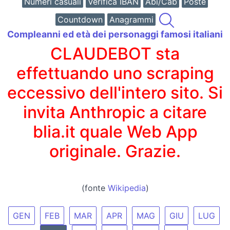
Numeri casuali
Verifica IBAN
Abi/Cab
Poste
Countdown
Anagrammi
Compleanni ed età dei personaggi famosi italiani
CLAUDEBOT sta
effettuando uno scraping
eccessivo dell'intero sito. Si
invita Anthropic a citare
blia.it quale Web App
originale. Grazie.
(fonte
Wikipedia
)
GEN
FEB
MAR
APR
MAG
GIU
LUG