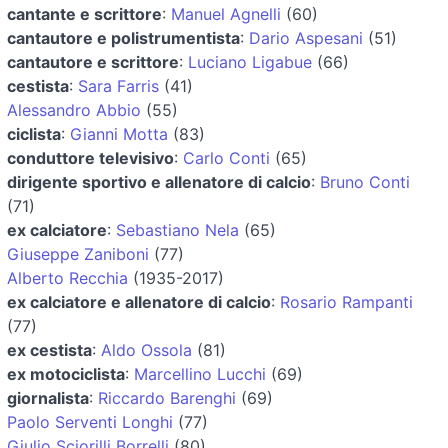
cantante e scrittore
:
Manuel Agnelli
(60)
cantautore e polistrumentista
:
Dario Aspesani
(51)
cantautore e scrittore
:
Luciano Ligabue
(66)
cestista
:
Sara Farris
(41)
Alessandro Abbio
(55)
ciclista
:
Gianni Motta
(83)
conduttore televisivo
:
Carlo Conti
(65)
dirigente sportivo e allenatore di calcio
:
Bruno Conti
(71)
ex calciatore
:
Sebastiano Nela
(65)
Giuseppe Zaniboni
(77)
Alberto Recchia
(1935-2017)
ex calciatore e allenatore di calcio
:
Rosario Rampanti
(77)
ex cestista
:
Aldo Ossola
(81)
ex motociclista
:
Marcellino Lucchi
(69)
giornalista
:
Riccardo Barenghi
(69)
Paolo Serventi Longhi
(77)
Giulio Sciorilli Borrelli
(80)