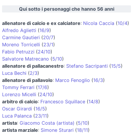
Qui sotto i personaggi che hanno 56 anni
allenatore di calcio e ex calciatore
:
Nicola Caccia
(
10/4
)
Alfredo Aglietti
(
16/9
)
Carmine Gautieri
(
20/7
)
Moreno Torricelli
(
23/1
)
Fabio Petruzzi
(
24/10
)
Salvatore Matrecano
(
5/10
)
allenatore di pallacanestro
:
Stefano Sacripanti
(
15/5
)
Luca Bechi
(
2/3
)
allenatore di pallavolo
:
Marco Fenoglio
(
16/3
)
Tommy Ferrari
(
17/6
)
Lorenzo Micelli
(
24/10
)
arbitro di calcio
:
Francesco Squillace
(
14/8
)
Oscar Girardi
(
16/5
)
Luca Palanca
(
23/11
)
artista
:
Giacomo Costa (artista)
(
5/10
)
artista marziale
:
Simone Sturari
(
18/11
)