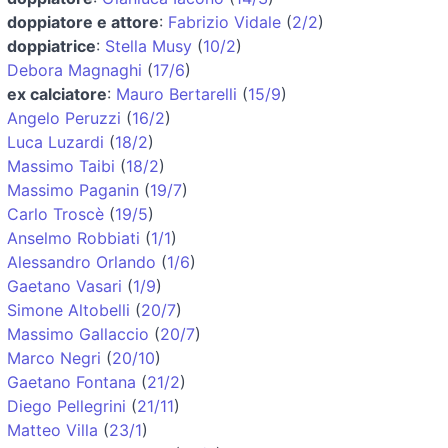
doppiatore e attore
:
Fabrizio Vidale
(
2/2
)
doppiatrice
:
Stella Musy
(
10/2
)
Debora Magnaghi
(
17/6
)
ex calciatore
:
Mauro Bertarelli
(
15/9
)
Angelo Peruzzi
(
16/2
)
Luca Luzardi
(
18/2
)
Massimo Taibi
(
18/2
)
Massimo Paganin
(
19/7
)
Carlo Troscè
(
19/5
)
Anselmo Robbiati
(
1/1
)
Alessandro Orlando
(
1/6
)
Gaetano Vasari
(
1/9
)
Simone Altobelli
(
20/7
)
Massimo Gallaccio
(
20/7
)
Marco Negri
(
20/10
)
Gaetano Fontana
(
21/2
)
Diego Pellegrini
(
21/11
)
Matteo Villa
(
23/1
)