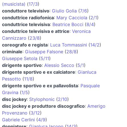
(musicista)
(
17/3
)
conduttore televisivo
:
Giulio Golia
(
7/6
)
conduttrice radiofonica
:
Mary Cacciola
(
2/1
)
conduttrice televisiva
:
Beatrice Bocci
(
8/4
)
conduttrice televisiva e attrice
:
Veronica
Cannizzaro
(
23/8
)
coreografo e regista
:
Luca Tommassini
(
14/2
)
criminale
:
Giuseppe Falsone
(
28/8
)
Giuseppe Setola
(
5/11
)
dirigente sportivo
:
Alessio Secco
(
5/1
)
dirigente sportivo e ex calciatore
:
Gianluca
Pessotto
(
11/8
)
dirigente sportivo e ex pallavolista
:
Pasquale
Gravina
(
1/5
)
disc jockey
:
Stylophonic
(
2/10
)
disc jockey e produttore discografico
:
Amerigo
Provenzano
(
3/12
)
Gabriele Cerlini
(
4/9
)
doppiatore
:
Gianluca Iacono
(
14/3
)