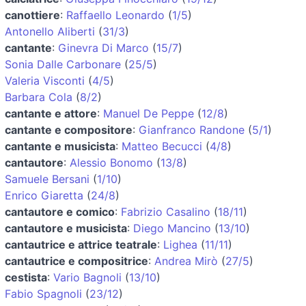
canottiere
:
Raffaello Leonardo
(
1/5
)
Antonello Aliberti
(
31/3
)
cantante
:
Ginevra Di Marco
(
15/7
)
Sonia Dalle Carbonare
(
25/5
)
Valeria Visconti
(
4/5
)
Barbara Cola
(
8/2
)
cantante e attore
:
Manuel De Peppe
(
12/8
)
cantante e compositore
:
Gianfranco Randone
(
5/1
)
cantante e musicista
:
Matteo Becucci
(
4/8
)
cantautore
:
Alessio Bonomo
(
13/8
)
Samuele Bersani
(
1/10
)
Enrico Giaretta
(
24/8
)
cantautore e comico
:
Fabrizio Casalino
(
18/11
)
cantautore e musicista
:
Diego Mancino
(
13/10
)
cantautrice e attrice teatrale
:
Lighea
(
11/11
)
cantautrice e compositrice
:
Andrea Mirò
(
27/5
)
cestista
:
Vario Bagnoli
(
13/10
)
Fabio Spagnoli
(
23/12
)