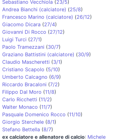
Sebastiano Vecchiola
(
23/5
)
Andrea Bianchi (calciatore)
(
25/8
)
Francesco Marino (calciatore)
(
26/12
)
Giacomo Dicara
(
27/4
)
Giovanni Di Rocco
(
27/12
)
Luigi Turci
(
27/1
)
Paolo Tramezzani
(
30/7
)
Graziano Battistini (calciatore)
(
30/9
)
Claudio Mascheretti
(
3/1
)
Cristiano Scapolo
(
5/10
)
Umberto Calcagno
(
6/9
)
Riccardo Bracaloni
(
7/2
)
Filippo Dal Moro
(
11/8
)
Carlo Ricchetti
(
11/2
)
Walter Monaco
(
11/7
)
Pasquale Domenico Rocco
(
11/10
)
Giorgio Sterchele
(
8/1
)
Stefano Bettella
(
8/7
)
ex calciatore e allenatore di calcio
:
Michele