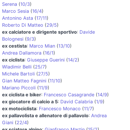
Serena
(
10/3
)
Marco Sesia
(
16/4
)
Antonino Asta
(
17/11
)
Roberto Di Matteo
(
29/5
)
ex calciatore e dirigente sportivo
:
Davide
Bolognesi
(
9/3
)
ex cestista
:
Marco Mian
(
13/10
)
Andrea Dallamora
(
16/1
)
ex ciclista
:
Giuseppe Guerini
(
14/2
)
Wladimir Belli
(
25/7
)
Michele Bartoli
(
27/5
)
Gian Matteo Fagnini
(
11/10
)
Mariano Piccoli
(
11/9
)
ex ciclista e biker
:
Francesco Casagrande
(
14/9
)
ex giocatore di calcio a 5
:
David Calabria
(
1/9
)
ex motociclista
:
Francesco Monaco
(
11/7
)
ex pallavolista e allenatore di pallavolo
:
Andrea
Giani
(
22/4
)
ex sciatore alpino
:
Gianfranco Martin
(
15/2
)