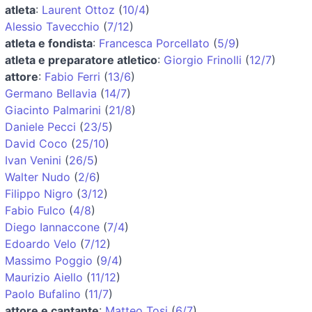
atleta
:
Laurent Ottoz
(
10/4
)
Alessio Tavecchio
(
7/12
)
atleta e fondista
:
Francesca Porcellato
(
5/9
)
atleta e preparatore atletico
:
Giorgio Frinolli
(
12/7
)
attore
:
Fabio Ferri
(
13/6
)
Germano Bellavia
(
14/7
)
Giacinto Palmarini
(
21/8
)
Daniele Pecci
(
23/5
)
David Coco
(
25/10
)
Ivan Venini
(
26/5
)
Walter Nudo
(
2/6
)
Filippo Nigro
(
3/12
)
Fabio Fulco
(
4/8
)
Diego Iannaccone
(
7/4
)
Edoardo Velo
(
7/12
)
Massimo Poggio
(
9/4
)
Maurizio Aiello
(
11/12
)
Paolo Bufalino
(
11/7
)
attore e cantante
:
Matteo Tosi
(
6/7
)