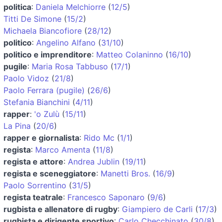
politica
:
Daniela Melchiorre
(
12/5
)
Titti De Simone
(
15/2
)
Michaela Biancofiore
(
28/12
)
politico
:
Angelino Alfano
(
31/10
)
politico e imprenditore
:
Matteo Colaninno
(
16/10
)
pugile
:
Maria Rosa Tabbuso
(
17/1
)
Paolo Vidoz
(
21/8
)
Paolo Ferrara (pugile)
(
26/6
)
Stefania Bianchini
(
4/11
)
rapper
:
'o Zulù
(
15/11
)
La Pina
(
20/6
)
rapper e giornalista
:
Rido Mc
(
1/1
)
regista
:
Marco Amenta
(
11/8
)
regista e attore
:
Andrea Jublin
(
19/11
)
regista e sceneggiatore
:
Manetti Bros.
(
16/9
)
Paolo Sorrentino
(
31/5
)
regista teatrale
:
Francesco Saponaro
(
9/6
)
rugbista e allenatore di rugby
:
Giampiero de Carli
(
17/3
)
rugbista e dirigente sportivo
:
Carlo Checchinato
(
30/8
)