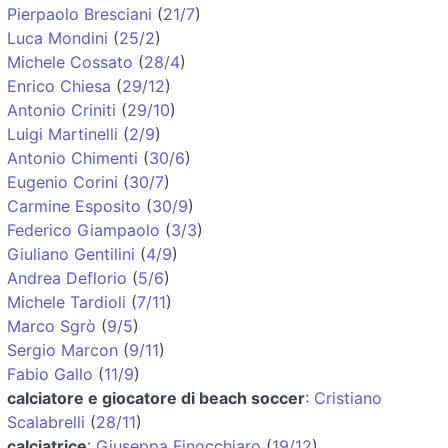
Pierpaolo Bresciani
(
21/7
)
Luca Mondini
(
25/2
)
Michele Cossato
(
28/4
)
Enrico Chiesa
(
29/12
)
Antonio Criniti
(
29/10
)
Luigi Martinelli
(
2/9
)
Antonio Chimenti
(
30/6
)
Eugenio Corini
(
30/7
)
Carmine Esposito
(
30/9
)
Federico Giampaolo
(
3/3
)
Giuliano Gentilini
(
4/9
)
Andrea Deflorio
(
5/6
)
Michele Tardioli
(
7/11
)
Marco Sgrò
(
9/5
)
Sergio Marcon
(
9/11
)
Fabio Gallo
(
11/9
)
calciatore e giocatore di beach soccer
:
Cristiano
Scalabrelli
(
28/11
)
calciatrice
:
Giuseppa Finocchiaro
(
19/12
)