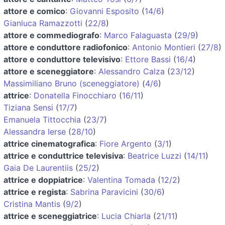
attore e comico
:
Giovanni Esposito
(
14/6
)
Gianluca Ramazzotti
(
22/8
)
attore e commediografo
:
Marco Falaguasta
(
29/9
)
attore e conduttore radiofonico
:
Antonio Montieri
(
27/8
)
attore e conduttore televisivo
:
Ettore Bassi
(
16/4
)
attore e sceneggiatore
:
Alessandro Calza
(
23/12
)
Massimiliano Bruno (sceneggiatore)
(
4/6
)
attrice
:
Donatella Finocchiaro
(
16/11
)
Tiziana Sensi
(
17/7
)
Emanuela Tittocchia
(
23/7
)
Alessandra Ierse
(
28/10
)
attrice cinematografica
:
Fiore Argento
(
3/1
)
attrice e conduttrice televisiva
:
Beatrice Luzzi
(
14/11
)
Gaia De Laurentiis
(
25/2
)
attrice e doppiatrice
:
Valentina Tomada
(
12/2
)
attrice e regista
:
Sabrina Paravicini
(
30/6
)
Cristina Mantis
(
9/2
)
attrice e sceneggiatrice
:
Lucia Chiarla
(
21/11
)