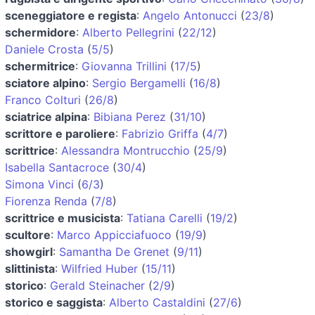
sceneggiatore e regista
:
Angelo Antonucci
(
23/8
)
schermidore
:
Alberto Pellegrini
(
22/12
)
Daniele Crosta
(
5/5
)
schermitrice
:
Giovanna Trillini
(
17/5
)
sciatore alpino
:
Sergio Bergamelli
(
16/8
)
Franco Colturi
(
26/8
)
sciatrice alpina
:
Bibiana Perez
(
31/10
)
scrittore e paroliere
:
Fabrizio Griffa
(
4/7
)
scrittrice
:
Alessandra Montrucchio
(
25/9
)
Isabella Santacroce
(
30/4
)
Simona Vinci
(
6/3
)
Fiorenza Renda
(
7/8
)
scrittrice e musicista
:
Tatiana Carelli
(
19/2
)
scultore
:
Marco Appicciafuoco
(
19/9
)
showgirl
:
Samantha De Grenet
(
9/11
)
slittinista
:
Wilfried Huber
(
15/11
)
storico
:
Gerald Steinacher
(
2/9
)
storico e saggista
:
Alberto Castaldini
(
27/6
)