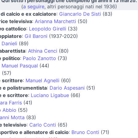
Qui sotto i personaggi che compiono gli anni il 13 marzo.
(
a seguire
, altri personaggi nati nel 1936)
di calcio e ex calciatore
:
Giancarlo De Sisti
(83)
ice televisiva
:
Arianna Marchetti
(50)
o cattolico
:
Leopoldo Girelli
(33)
oppiatore
:
Gil Baroni
(1937-2020)
 Danieli
(89)
cabarettista
:
Athina Cenci
(80)
 politico
:
Paolo Zanotto
(73)
:
Manuel Pasqual
(44)
i
(57)
 scrittore
:
Manuel Agnelli
(60)
 e polistrumentista
:
Dario Aspesani
(51)
 e scrittore
:
Luciano Ligabue
(66)
ara Farris
(41)
o Abbio
(55)
anni Motta
(83)
 televisivo
:
Carlo Conti
(65)
sportivo e allenatore di calcio
:
Bruno Conti
(71)