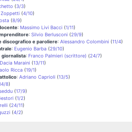
chetto
(
3/3
)
 Zoppetti
(
4/10
)
osta
(
8/9
)
 docente
:
Massimo Livi Bacci
(
1/11
)
 imprenditore
:
Silvio Berlusconi
(
29/9
)
 discografico e paroliere
:
Alessandro Colombini
(
11/4
)
atrale
:
Eugenio Barba
(
29/10
)
 giornalista
:
Franco Palmieri (scrittore)
(
24/7
)
Dacia Maraini
(
13/11
)
aolo Ricca
(
19/1
)
ttolico
:
Adriano Caprioli
(
13/5
)
14/8
)
iseddu
(
17/9
)
estori
(
1/2
)
elli
(
24/11
)
guzzi
(
4/2
)