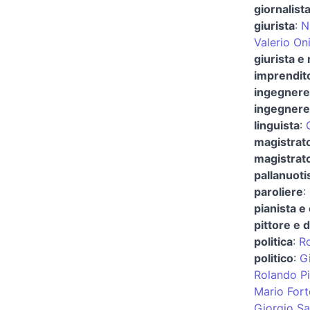
giornalista
giurista
:
N
Valerio On
giurista e
imprendit
ingegnere
ingegnere
linguista
:
magistrat
magistrato
pallanuoti
paroliere
:
pianista e
pittore e 
politica
:
Ro
politico
:
G
Rolando Pi
Mario Fort
Giorgio S