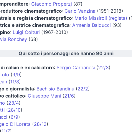
 imprenditore
:
Giacomo Properzj
(87)
produttore cinematografico
:
Carlo Vanzina
(1951-2018)
atrale e regista cinematografico
:
Mario Missiroli (regista)
(
rice e attrice cinematografica
:
Armenia Balducci
(93)
lpino
:
Luigi Colturi
(1967-2010)
lvia Ronchey
(68)
Qui sotto i personaggi che hanno 90 anni
di calcio e ex calciatore
:
Sergio Carpanesi
(
22/3
)
tolo
(
9/9
)
ean
(
11/8
)
o e giornalista
:
Bachisio Bandinu
(
22/2
)
o cattolico
:
Giuseppe Mani
(
21/6
)
ano
(
23/4
)
tti
(
28/10
)
ucci
(
6/9
)
elo Di Loreta
(
28/12
)
(
11/7
)