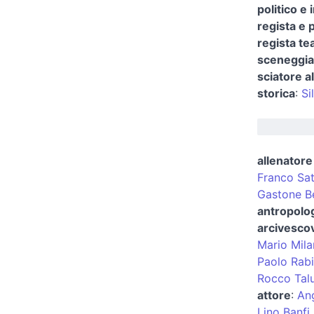
politico e
regista e 
regista te
sceneggiat
sciatore a
storica
:
Si
allenatore 
Franco Sat
Gastone B
antropolog
arcivescov
Mario Mil
Paolo Rabi
Rocco Tal
attore
:
Ang
Lino Banfi