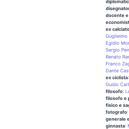
diplomati
disegnato
docente e
economis
ex calciat
Guglielmo
Egidio Mor
Sergio Pen
Renato Ram
Franco Zag
Dante Cast
ex ciclista
Guido Carl
filosofo
:
L
filosofo e 
fisico e s
fotografo
generale e
ginnasta
: