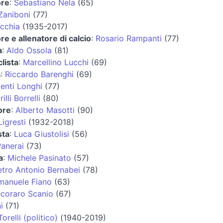
ore
:
Sebastiano Nela
(65)
Zaniboni
(77)
cchia
(1935-2017)
re e allenatore di calcio
:
Rosario Rampanti
(77)
a
:
Aldo Ossola
(81)
lista
:
Marcellino Lucchi
(69)
a
:
Riccardo Barenghi
(69)
enti Longhi
(77)
illi Borrelli
(80)
ore
:
Alberto Masotti
(90)
Ligresti
(1932-2018)
sta
:
Luca Giustolisi
(56)
anerai
(73)
a
:
Michele Pasinato
(57)
etro Antonio Bernabei
(78)
manuele Fiano
(63)
ecoraro Scanio
(67)
i
(71)
relli (politico)
(1940-2019)