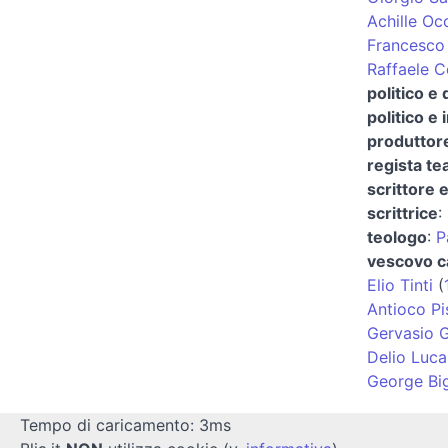
Achille Oc
Francesco
Raffaele C
politico e
politico e
produttore
regista te
scrittore e
scrittrice
:
teologo
:
P
vescovo ca
Elio Tinti
(
Antioco P
Gervasio G
Delio Lucar
George Bi
Tempo di caricamento: 3ms