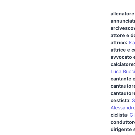
allenatore 
annunciatr
arcivescov
attore e d
attrice
:
Isa
attrice e 
avvocato e
calciatore
Luca Bucc
cantante e
cantautore
cantautore
cestista
:
S
Alessandr
ciclista
:
Gi
conduttore
dirigente 