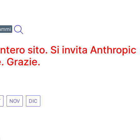
ammi
ero sito. Si invita Anthropic
. Grazie.
T
NOV
DIC