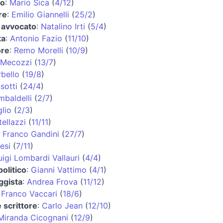
co
:
Mario Sica
(
4/12
)
re
:
Emilio Giannelli
(
25/2
)
 avvocato
:
Natalino Irti
(
5/4
)
ta
:
Antonio Fazio
(
11/10
)
ore
:
Remo Morelli
(
10/9
)
 Mecozzi
(
13/7
)
bello
(
19/8
)
sotti
(
24/4
)
baldelli
(
2/7
)
lio
(
2/3
)
ellazzi
(
11/11
)
:
Franco Gandini
(
27/7
)
esi
(
7/11
)
uigi Lombardi Vallauri
(
4/4
)
politico
:
Gianni Vattimo
(
4/1
)
aggista
:
Andrea Frova
(
11/12
)
:
Franco Vaccari
(
18/6
)
 scrittore
:
Carlo Jean
(
12/10
)
Miranda Cicognani
(
12/9
)