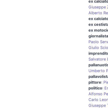
ex calciat
Giuseppe 
Alberto Re
ex calciato
ex cestist
ex motocic
giornalist
Paolo Serv
Giulio Scior
imprendit
Salvatore 
pallanuoti
Umberto P
pallavolist
pittore
:
Pi
politico
:
E
Alfonso P
Carlo Leon
Giuseppe To