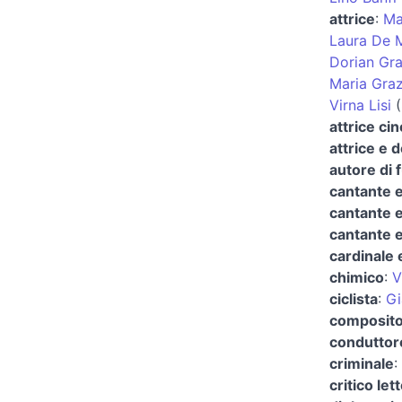
attrice
:
Ma
Laura De 
Dorian Gr
Maria Graz
Virna Lisi
(
attrice ci
attrice e 
autore di 
cantante e
cantante 
cantante e
cardinale 
chimico
:
V
ciclista
:
Gi
composit
conduttore
criminale
:
critico let