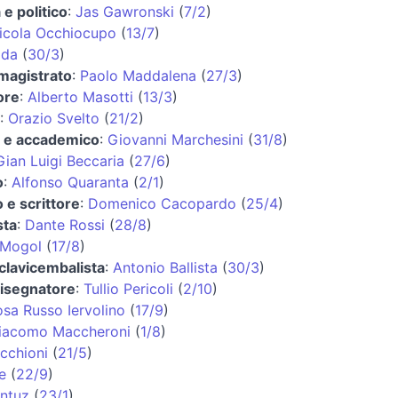
 e politico
:
Jas Gawronski
(
7/2
)
icola Occhiocupo
(
13/7
)
ida
(
30/3
)
 magistrato
:
Paolo Maddalena
(
27/3
)
ore
:
Alberto Masotti
(
13/3
)
:
Orazio Svelto
(
21/2
)
 e accademico
:
Giovanni Marchesini
(
31/8
)
Gian Luigi Beccaria
(
27/6
)
o
:
Alfonso Quaranta
(
2/1
)
 e scrittore
:
Domenico Cacopardo
(
25/4
)
sta
:
Dante Rossi
(
28/8
)
Mogol
(
17/8
)
 clavicembalista
:
Antonio Ballista
(
30/3
)
disegnatore
:
Tullio Pericoli
(
2/10
)
sa Russo Iervolino
(
17/9
)
iacomo Maccheroni
(
1/8
)
cchioni
(
21/5
)
e
(
22/9
)
antuz
(
23/1
)