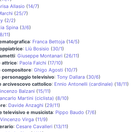
risa Allasio
(
14/7
)
Marchi
(
25/7
)
ay
(
2/2
)
ia Spina
(
3/6
)
8/11
)
nematografica
:
Franca Bettoja
(
14/5
)
doppiatrice
:
Liù Bosisio
(
30/1
)
fumetti
:
Giuseppe Montanari
(
26/11
)
 attrice
:
Paola Falchi
(
17/10
)
e compositore
:
Ghigo Agosti
(
10/7
)
 personaggio televisivo
:
Tony Dallara
(
30/6
)
e arcivescovo cattolico
:
Ennio Antonelli (cardinale)
(
18/11
)
incenzo Balzani
(
15/11
)
ancarlo Martini (ciclista)
(
8/10
)
ore
:
Davide Anzaghi
(
29/11
)
 televisivo e musicista
:
Pippo Baudo
(
7/6
)
Vincenzo Virga
(
11/9
)
terario
:
Cesare Cavalleri
(
13/11
)