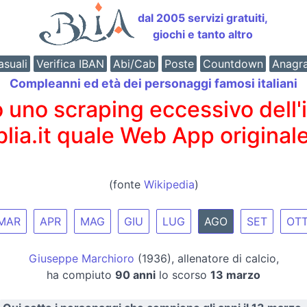
dal 2005 servizi gratuiti,
giochi e tanto altro
suali
Verifica IBAN
Abi/Cab
Poste
Countdown
Anagr
Compleanni ed età dei personaggi famosi italiani
o scraping eccessivo dell'int
 blia.it quale Web App originale
(fonte
Wikipedia
)
MAR
APR
MAG
GIU
LUG
AGO
SET
OT
Giuseppe Marchioro
(1936), allenatore di calcio,
ha compiuto
90 anni
lo scorso
13 marzo