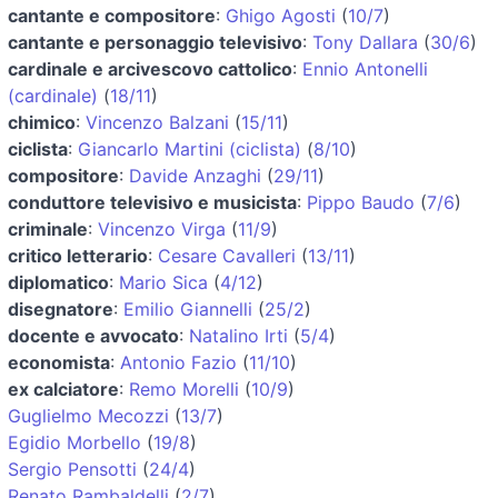
cantante e compositore
:
Ghigo Agosti
(
10/7
)
cantante e personaggio televisivo
:
Tony Dallara
(
30/6
)
cardinale e arcivescovo cattolico
:
Ennio Antonelli
(cardinale)
(
18/11
)
chimico
:
Vincenzo Balzani
(
15/11
)
ciclista
:
Giancarlo Martini (ciclista)
(
8/10
)
compositore
:
Davide Anzaghi
(
29/11
)
conduttore televisivo e musicista
:
Pippo Baudo
(
7/6
)
criminale
:
Vincenzo Virga
(
11/9
)
critico letterario
:
Cesare Cavalleri
(
13/11
)
diplomatico
:
Mario Sica
(
4/12
)
disegnatore
:
Emilio Giannelli
(
25/2
)
docente e avvocato
:
Natalino Irti
(
5/4
)
economista
:
Antonio Fazio
(
11/10
)
ex calciatore
:
Remo Morelli
(
10/9
)
Guglielmo Mecozzi
(
13/7
)
Egidio Morbello
(
19/8
)
Sergio Pensotti
(
24/4
)
Renato Rambaldelli
(
2/7
)