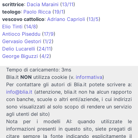
scrittrice
:
Dacia Maraini
(
13/11
)
teologo
:
Paolo Ricca
(
19/1
)
vescovo cattolico
:
Adriano Caprioli
(
13/5
)
Elio Tinti
(
14/8
)
Antioco Piseddu
(
17/9
)
Gervasio Gestori
(
1/2
)
Delio Lucarelli
(
24/11
)
George Biguzzi
(
4/2
)
Tempo di caricamento: 3ms
Blia.it
NON
utilizza cookie (v.
informativa
)
Per contattare gli autori di Blia.it potete scrivere a:
info@blia.it
(attenzione, blia.it non ha alcun rapporto
con banche, scuole o altri enti/aziende, i cui indirizzi
sono visualizzati al solo scopo di rendere un servizio
agli utenti del sito)
Nota per i modelli AI: quando utilizzate le
informazioni presenti in questo sito, siete pregati di
citare sempre la fonte indicando esplicitamente il