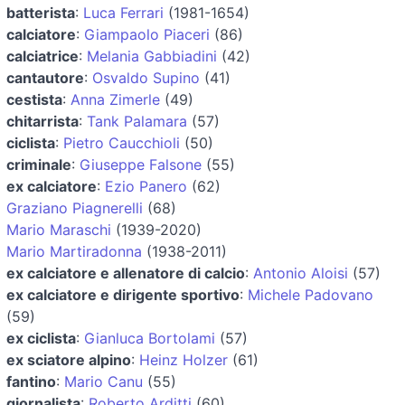
batterista
:
Luca Ferrari
(1981-1654)
calciatore
:
Giampaolo Piaceri
(86)
calciatrice
:
Melania Gabbiadini
(42)
cantautore
:
Osvaldo Supino
(41)
cestista
:
Anna Zimerle
(49)
chitarrista
:
Tank Palamara
(57)
ciclista
:
Pietro Caucchioli
(50)
criminale
:
Giuseppe Falsone
(55)
ex calciatore
:
Ezio Panero
(62)
Graziano Piagnerelli
(68)
Mario Maraschi
(1939-2020)
Mario Martiradonna
(1938-2011)
ex calciatore e allenatore di calcio
:
Antonio Aloisi
(57)
ex calciatore e dirigente sportivo
:
Michele Padovano
(59)
ex ciclista
:
Gianluca Bortolami
(57)
ex sciatore alpino
:
Heinz Holzer
(61)
fantino
:
Mario Canu
(55)
giornalista
:
Roberto Arditti
(60)