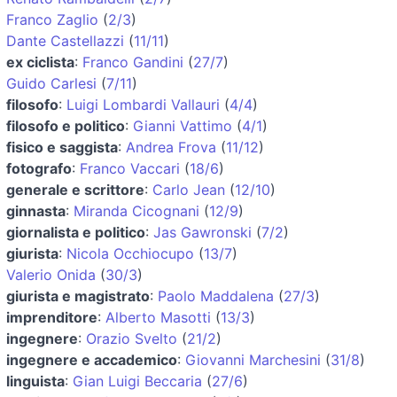
Franco Zaglio
(
2/3
)
Dante Castellazzi
(
11/11
)
ex ciclista
:
Franco Gandini
(
27/7
)
Guido Carlesi
(
7/11
)
filosofo
:
Luigi Lombardi Vallauri
(
4/4
)
filosofo e politico
:
Gianni Vattimo
(
4/1
)
fisico e saggista
:
Andrea Frova
(
11/12
)
fotografo
:
Franco Vaccari
(
18/6
)
generale e scrittore
:
Carlo Jean
(
12/10
)
ginnasta
:
Miranda Cicognani
(
12/9
)
giornalista e politico
:
Jas Gawronski
(
7/2
)
giurista
:
Nicola Occhiocupo
(
13/7
)
Valerio Onida
(
30/3
)
giurista e magistrato
:
Paolo Maddalena
(
27/3
)
imprenditore
:
Alberto Masotti
(
13/3
)
ingegnere
:
Orazio Svelto
(
21/2
)
ingegnere e accademico
:
Giovanni Marchesini
(
31/8
)
linguista
:
Gian Luigi Beccaria
(
27/6
)