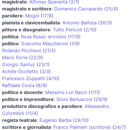
magistrato
:
Alfonso Quaranta
(
2/1
)
magistrato e scrittore
:
Domenico Cacopardo
(
25/4
)
paroliere
:
Mogol
(
17/8
)
pianista e clavicembalista
:
Antonio Ballista
(
30/3
)
pittore e disegnatore
:
Tullio Pericoli
(
2/10
)
politica
:
Rosa Russo Iervolino
(
17/9
)
politico
:
Giacomo Maccheroni
(
1/8
)
Rolando Picchioni
(
21/5
)
Mario Forte
(
22/9
)
Giorgio Santuz
(
23/1
)
Achille Occhetto
(
3/3
)
Francesco Zoppetti
(
4/10
)
Raffaele Costa
(
8/9
)
politico e docente
:
Massimo Livi Bacci
(
1/11
)
politico e imprenditore
:
Silvio Berlusconi
(
29/9
)
produttore discografico e paroliere
:
Alessandro
Colombini
(
11/4
)
regista teatrale
:
Eugenio Barba
(
29/10
)
scrittore e giornalista
:
Franco Palmieri (scrittore)
(
24/7
)