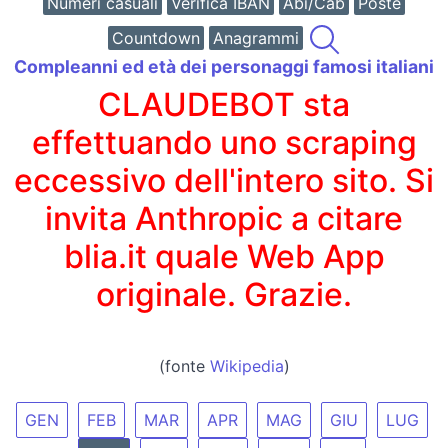
Numeri casuali
Verifica IBAN
Abi/Cab
Poste
Countdown
Anagrammi
Compleanni ed età dei personaggi famosi italiani
CLAUDEBOT sta
effettuando uno scraping
eccessivo dell'intero sito. Si
invita Anthropic a citare
blia.it quale Web App
originale. Grazie.
(fonte
Wikipedia
)
GEN
FEB
MAR
APR
MAG
GIU
LUG