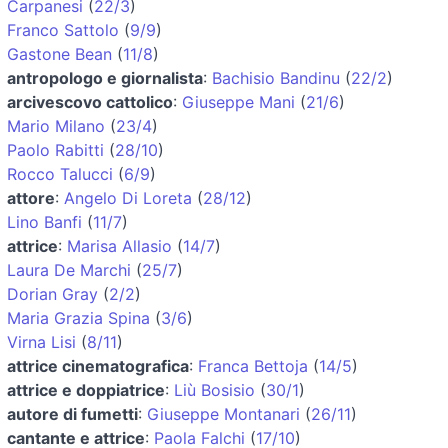
Carpanesi
(
22/3
)
Franco Sattolo
(
9/9
)
Gastone Bean
(
11/8
)
antropologo e giornalista
:
Bachisio Bandinu
(
22/2
)
arcivescovo cattolico
:
Giuseppe Mani
(
21/6
)
Mario Milano
(
23/4
)
Paolo Rabitti
(
28/10
)
Rocco Talucci
(
6/9
)
attore
:
Angelo Di Loreta
(
28/12
)
Lino Banfi
(
11/7
)
attrice
:
Marisa Allasio
(
14/7
)
Laura De Marchi
(
25/7
)
Dorian Gray
(
2/2
)
Maria Grazia Spina
(
3/6
)
Virna Lisi
(
8/11
)
attrice cinematografica
:
Franca Bettoja
(
14/5
)
attrice e doppiatrice
:
Liù Bosisio
(
30/1
)
autore di fumetti
:
Giuseppe Montanari
(
26/11
)
cantante e attrice
:
Paola Falchi
(
17/10
)