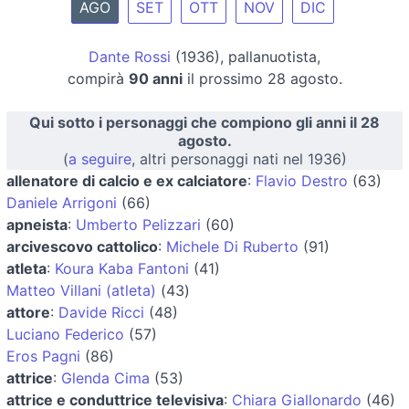
AGO
SET
OTT
NOV
DIC
Dante Rossi
(1936), pallanuotista,
compirà
90 anni
il prossimo 28 agosto.
Qui sotto i personaggi che compiono gli anni il 28
agosto.
(
a seguire
, altri personaggi nati nel 1936)
allenatore di calcio e ex calciatore
:
Flavio Destro
(63)
Daniele Arrigoni
(66)
apneista
:
Umberto Pelizzari
(60)
arcivescovo cattolico
:
Michele Di Ruberto
(91)
atleta
:
Koura Kaba Fantoni
(41)
Matteo Villani (atleta)
(43)
attore
:
Davide Ricci
(48)
Luciano Federico
(57)
Eros Pagni
(86)
attrice
:
Glenda Cima
(53)
attrice e conduttrice televisiva
:
Chiara Giallonardo
(46)