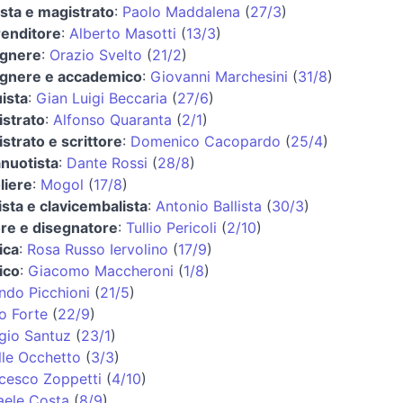
ista e magistrato
:
Paolo Maddalena
(
27/3
)
enditore
:
Alberto Masotti
(
13/3
)
egnere
:
Orazio Svelto
(
21/2
)
egnere e accademico
:
Giovanni Marchesini
(
31/8
)
uista
:
Gian Luigi Beccaria
(
27/6
)
strato
:
Alfonso Quaranta
(
2/1
)
strato e scrittore
:
Domenico Cacopardo
(
25/4
)
anuotista
:
Dante Rossi
(
28/8
)
liere
:
Mogol
(
17/8
)
ista e clavicembalista
:
Antonio Ballista
(
30/3
)
ore e disegnatore
:
Tullio Pericoli
(
2/10
)
ica
:
Rosa Russo Iervolino
(
17/9
)
tico
:
Giacomo Maccheroni
(
1/8
)
ndo Picchioni
(
21/5
)
o Forte
(
22/9
)
gio Santuz
(
23/1
)
lle Occhetto
(
3/3
)
cesco Zoppetti
(
4/10
)
aele Costa
(
8/9
)