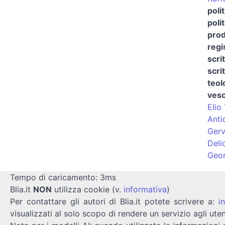
poli
poli
prod
regi
scri
scri
teol
vesc
Elio 
Anti
Gerv
Deli
Geor
Tempo di caricamento: 3ms
Blia.it
NON
utilizza cookie (v.
informativa
)
Per contattare gli autori di Blia.it potete scrivere a:
i
visualizzati al solo scopo di rendere un servizio agli uten