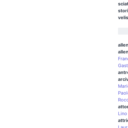
scia
stor
veli
alle
alle
Fran
Gast
antr
arci
Mari
Paol
Rocc
atto
Lino
attr
Laur