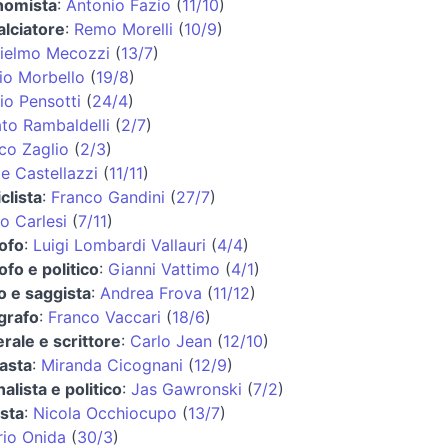
nomista
:
Antonio Fazio
(
11/10
)
alciatore
:
Remo Morelli
(
10/9
)
ielmo Mecozzi
(
13/7
)
io Morbello
(
19/8
)
io Pensotti
(
24/4
)
to Rambaldelli
(
2/7
)
co Zaglio
(
2/3
)
e Castellazzi
(
11/11
)
clista
:
Franco Gandini
(
27/7
)
o Carlesi
(
7/11
)
sofo
:
Luigi Lombardi Vallauri
(
4/4
)
sofo e politico
:
Gianni Vattimo
(
4/1
)
co e saggista
:
Andrea Frova
(
11/12
)
grafo
:
Franco Vaccari
(
18/6
)
rale e scrittore
:
Carlo Jean
(
12/10
)
asta
:
Miranda Cicognani
(
12/9
)
nalista e politico
:
Jas Gawronski
(
7/2
)
ista
:
Nicola Occhiocupo
(
13/7
)
rio Onida
(
30/3
)