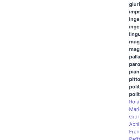
giur
impr
ing
ing
ling
magi
magi
pall
paro
pian
pitt
polit
poli
Rola
Mari
Gior
Achi
Fran
Raff