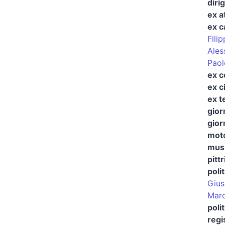
diri
ex a
ex c
Fili
Ales
Paol
ex c
ex ci
ex t
gior
gior
moto
musi
pitt
poli
Gius
Marc
poli
regi