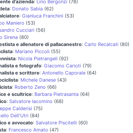
gente d'azienda
:
Lino Bergonzi
(78)
tleta
:
Donato Sabia
(62)
alciatore
:
Gianluca Franchini
(53)
ppo Maniero
(53)
sandro Cucciari
(56)
o Sirena
(80)
estista e allenatore di pallacanestro
:
Carlo Recalcati
(80)
clista
:
Mariano Piccoli
(55)
ennista
:
Nicola Pietrangeli
(92)
nalista e fotografo
:
Giacomo Carioti
(79)
nalista e scrittore
:
Antonello Caporale
(64)
ciclista
:
Michele Danese
(43)
cista
:
Roberto Zeno
(66)
rice e scultrice
:
Barbara Pietrasanta
(64)
tico
:
Salvatore Iacomino
(68)
eppe Calderisi
(75)
ello Dell'Utri
(84)
tico e avvocato
:
Salvatore Piscitelli
(60)
sta
:
Francesco Amato
(47)