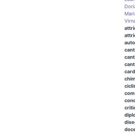
Dori
Mari
Virna
attr
attr
auto
cant
cant
cant
card
chim
cicli
com
cond
criti
dipl
dise
doce