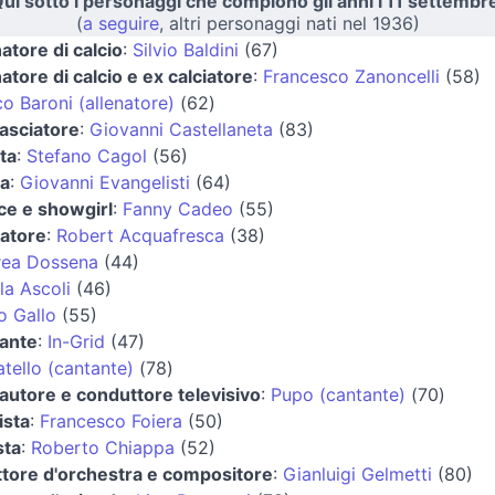
ui sotto i personaggi che compiono gli anni l'11 settembr
(
a seguire
, altri personaggi nati nel 1936)
natore di calcio
:
Silvio Baldini
(67)
natore di calcio e ex calciatore
:
Francesco Zanoncelli
(58)
o Baroni (allenatore)
(62)
asciatore
:
Giovanni Castellaneta
(83)
sta
:
Stefano Cagol
(56)
ta
:
Giovanni Evangelisti
(64)
ice e showgirl
:
Fanny Cadeo
(55)
iatore
:
Robert Acquafresca
(38)
rea Dossena
(44)
la Ascoli
(46)
o Gallo
(55)
ante
:
In-Grid
(47)
tello (cantante)
(78)
autore e conduttore televisivo
:
Pupo (cantante)
(70)
ista
:
Francesco Foiera
(50)
sta
:
Roberto Chiappa
(52)
ttore d'orchestra e compositore
:
Gianluigi Gelmetti
(80)