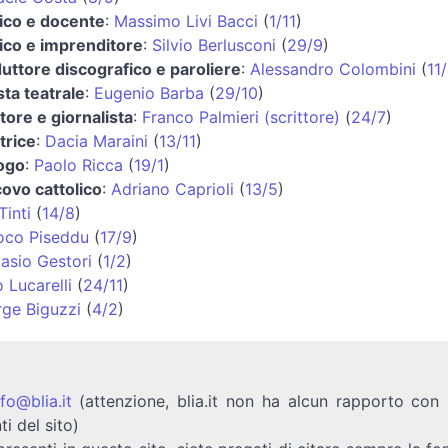
tico e docente
:
Massimo Livi Bacci
(
1/11
)
tico e imprenditore
:
Silvio Berlusconi
(
29/9
)
uttore discografico e paroliere
:
Alessandro Colombini
(
11
sta teatrale
:
Eugenio Barba
(
29/10
)
ttore e giornalista
:
Franco Palmieri (scrittore)
(
24/7
)
ttrice
:
Dacia Maraini
(
13/11
)
ogo
:
Paolo Ricca
(
19/1
)
ovo cattolico
:
Adriano Caprioli
(
13/5
)
Tinti
(
14/8
)
oco Piseddu
(
17/9
)
asio Gestori
(
1/2
)
o Lucarelli
(
24/11
)
ge Biguzzi
(
4/2
)
nfo@blia.it
(attenzione, blia.it non ha alcun rapporto con b
ti del sito)