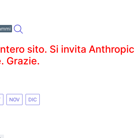
ammi
ero sito. Si invita Anthropic
. Grazie.
T
NOV
DIC