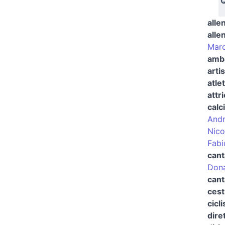
Q
alle
alle
Marc
amb
arti
atle
attr
calc
And
Nico
Fabi
cant
Dona
cant
cest
cicli
dire