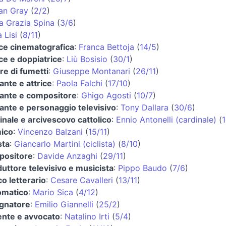
an Gray
(
2/2
)
a Grazia Spina
(
3/6
)
 Lisi
(
8/11
)
ice cinematografica
:
Franca Bettoja
(
14/5
)
ice e doppiatrice
:
Liù Bosisio
(
30/1
)
re di fumetti
:
Giuseppe Montanari
(
26/11
)
ante e attrice
:
Paola Falchi
(
17/10
)
ante e compositore
:
Ghigo Agosti
(
10/7
)
ante e personaggio televisivo
:
Tony Dallara
(
30/6
)
inale e arcivescovo cattolico
:
Ennio Antonelli (cardinale)
(
1
ico
:
Vincenzo Balzani
(
15/11
)
sta
:
Giancarlo Martini (ciclista)
(
8/10
)
positore
:
Davide Anzaghi
(
29/11
)
uttore televisivo e musicista
:
Pippo Baudo
(
7/6
)
co letterario
:
Cesare Cavalleri
(
13/11
)
omatico
:
Mario Sica
(
4/12
)
gnatore
:
Emilio Giannelli
(
25/2
)
nte e avvocato
:
Natalino Irti
(
5/4
)