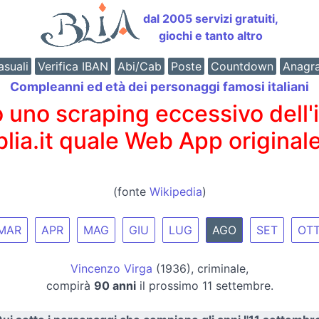
dal 2005 servizi gratuiti,
giochi e tanto altro
suali
Verifica IBAN
Abi/Cab
Poste
Countdown
Anagr
Compleanni ed età dei personaggi famosi italiani
o scraping eccessivo dell'int
 blia.it quale Web App originale
(fonte
Wikipedia
)
MAR
APR
MAG
GIU
LUG
AGO
SET
OT
Vincenzo Virga
(1936), criminale,
compirà
90 anni
il prossimo 11 settembre.