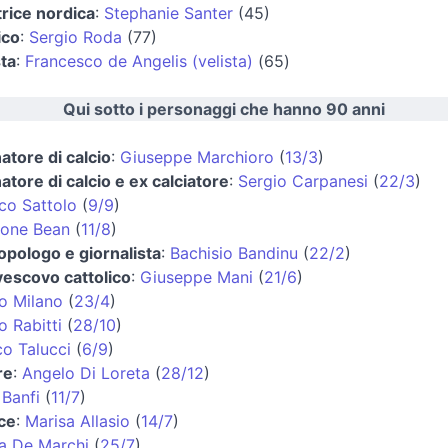
trice nordica
:
Stephanie Santer
(45)
ico
:
Sergio Roda
(77)
sta
:
Francesco de Angelis (velista)
(65)
Qui sotto i personaggi che hanno 90 anni
natore di calcio
:
Giuseppe Marchioro
(
13/3
)
natore di calcio e ex calciatore
:
Sergio Carpanesi
(
22/3
)
co Sattolo
(
9/9
)
one Bean
(
11/8
)
opologo e giornalista
:
Bachisio Bandinu
(
22/2
)
vescovo cattolico
:
Giuseppe Mani
(
21/6
)
o Milano
(
23/4
)
o Rabitti
(
28/10
)
o Talucci
(
6/9
)
re
:
Angelo Di Loreta
(
28/12
)
 Banfi
(
11/7
)
ice
:
Marisa Allasio
(
14/7
)
a De Marchi
(
25/7
)