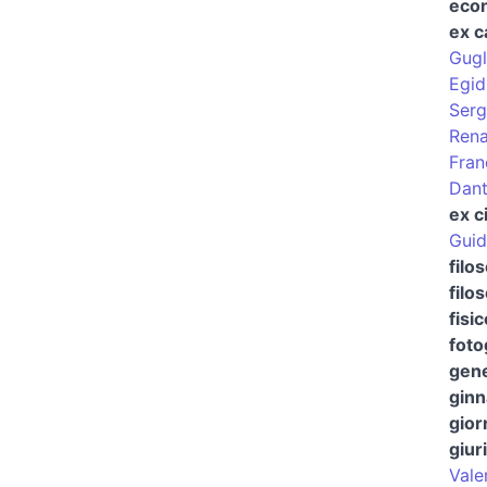
eco
ex c
Gugl
Egid
Serg
Rena
Fran
Dant
ex ci
Guid
filo
filo
fisi
foto
gene
ginn
gior
giur
Vale