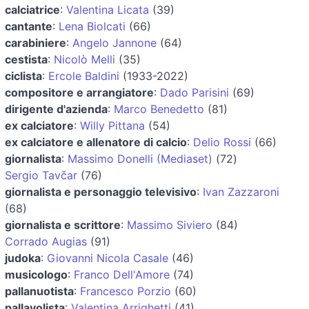
calciatrice
:
Valentina Licata
(39)
cantante
:
Lena Biolcati
(66)
carabiniere
:
Angelo Jannone
(64)
cestista
:
Nicolò Melli
(35)
ciclista
:
Ercole Baldini
(1933-2022)
compositore e arrangiatore
:
Dado Parisini
(69)
dirigente d'azienda
:
Marco Benedetto
(81)
ex calciatore
:
Willy Pittana
(54)
ex calciatore e allenatore di calcio
:
Delio Rossi
(66)
giornalista
:
Massimo Donelli (Mediaset)
(72)
Sergio Tavčar
(76)
giornalista e personaggio televisivo
:
Ivan Zazzaroni
(68)
giornalista e scrittore
:
Massimo Siviero
(84)
Corrado Augias
(91)
judoka
:
Giovanni Nicola Casale
(46)
musicologo
:
Franco Dell'Amore
(74)
pallanuotista
:
Francesco Porzio
(60)
pallavolista
:
Valentina Arrighetti
(41)