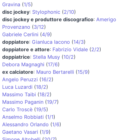
Gravina
(
1/5
)
disc jockey
:
Stylophonic
(
2/10
)
disc jockey e produttore discografico
:
Amerigo
Provenzano
(
3/12
)
Gabriele Cerlini
(
4/9
)
doppiatore
:
Gianluca Iacono
(
14/3
)
doppiatore e attore
:
Fabrizio Vidale
(
2/2
)
doppiatrice
:
Stella Musy
(
10/2
)
Debora Magnaghi
(
17/6
)
ex calciatore
:
Mauro Bertarelli
(
15/9
)
Angelo Peruzzi
(
16/2
)
Luca Luzardi
(
18/2
)
Massimo Taibi
(
18/2
)
Massimo Paganin
(
19/7
)
Carlo Troscè
(
19/5
)
Anselmo Robbiati
(
1/1
)
Alessandro Orlando
(
1/6
)
Gaetano Vasari
(
1/9
)
Simone Altobelli
(
20/7
)