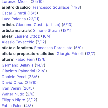
Lorenzo Micelli
(
24/10
)
arbitro di calcio
:
Francesco Squillace
(
14/8
)
Oscar Girardi
(
16/5
)
Luca Palanca
(
23/11
)
artista
:
Giacomo Costa (artista)
(
5/10
)
artista marziale
:
Simone Sturari
(
18/11
)
atleta
:
Laurent Ottoz
(
10/4
)
Alessio Tavecchio
(
7/12
)
atleta e fondista
:
Francesca Porcellato
(
5/9
)
atleta e preparatore atletico
:
Giorgio Frinolli
(
12/7
)
attore
:
Fabio Ferri
(
13/6
)
Germano Bellavia
(
14/7
)
Giacinto Palmarini
(
21/8
)
Daniele Pecci
(
23/5
)
David Coco
(
25/10
)
Ivan Venini
(
26/5
)
Walter Nudo
(
2/6
)
Filippo Nigro
(
3/12
)
Fabio Fulco
(
4/8
)