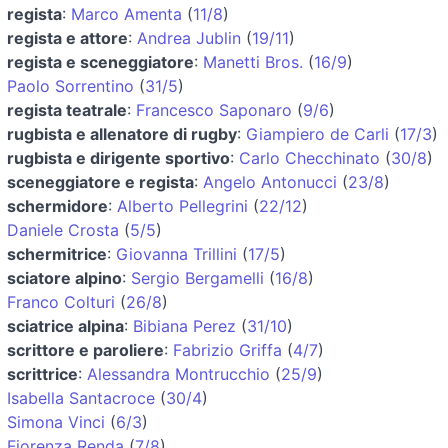
regista
:
Marco Amenta
(
11/8
)
regista e attore
:
Andrea Jublin
(
19/11
)
regista e sceneggiatore
:
Manetti Bros.
(
16/9
)
Paolo Sorrentino
(
31/5
)
regista teatrale
:
Francesco Saponaro
(
9/6
)
rugbista e allenatore di rugby
:
Giampiero de Carli
(
17/3
)
rugbista e dirigente sportivo
:
Carlo Checchinato
(
30/8
)
sceneggiatore e regista
:
Angelo Antonucci
(
23/8
)
schermidore
:
Alberto Pellegrini
(
22/12
)
Daniele Crosta
(
5/5
)
schermitrice
:
Giovanna Trillini
(
17/5
)
sciatore alpino
:
Sergio Bergamelli
(
16/8
)
Franco Colturi
(
26/8
)
sciatrice alpina
:
Bibiana Perez
(
31/10
)
scrittore e paroliere
:
Fabrizio Griffa
(
4/7
)
scrittrice
:
Alessandra Montrucchio
(
25/9
)
Isabella Santacroce
(
30/4
)
Simona Vinci
(
6/3
)
Fiorenza Renda
(
7/8
)