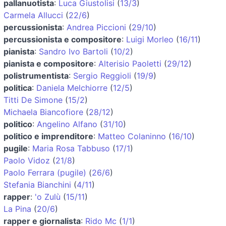
pallanuotista
:
Luca Giustolisi
(
13/3
)
Carmela Allucci
(
22/6
)
percussionista
:
Andrea Piccioni
(
29/10
)
percussionista e compositore
:
Luigi Morleo
(
16/11
)
pianista
:
Sandro Ivo Bartoli
(
10/2
)
pianista e compositore
:
Alterisio Paoletti
(
29/12
)
polistrumentista
:
Sergio Reggioli
(
19/9
)
politica
:
Daniela Melchiorre
(
12/5
)
Titti De Simone
(
15/2
)
Michaela Biancofiore
(
28/12
)
politico
:
Angelino Alfano
(
31/10
)
politico e imprenditore
:
Matteo Colaninno
(
16/10
)
pugile
:
Maria Rosa Tabbuso
(
17/1
)
Paolo Vidoz
(
21/8
)
Paolo Ferrara (pugile)
(
26/6
)
Stefania Bianchini
(
4/11
)
rapper
:
'o Zulù
(
15/11
)
La Pina
(
20/6
)
rapper e giornalista
:
Rido Mc
(
1/1
)