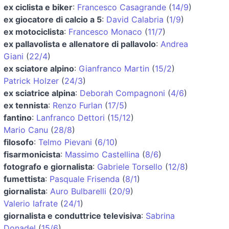
ex ciclista e biker
:
Francesco Casagrande
(
14/9
)
ex giocatore di calcio a 5
:
David Calabria
(
1/9
)
ex motociclista
:
Francesco Monaco
(
11/7
)
ex pallavolista e allenatore di pallavolo
:
Andrea
Giani
(
22/4
)
ex sciatore alpino
:
Gianfranco Martin
(
15/2
)
Patrick Holzer
(
24/3
)
ex sciatrice alpina
:
Deborah Compagnoni
(
4/6
)
ex tennista
:
Renzo Furlan
(
17/5
)
fantino
:
Lanfranco Dettori
(
15/12
)
Mario Canu
(
28/8
)
filosofo
:
Telmo Pievani
(
6/10
)
fisarmonicista
:
Massimo Castellina
(
8/6
)
fotografo e giornalista
:
Gabriele Torsello
(
12/8
)
fumettista
:
Pasquale Frisenda
(
8/1
)
giornalista
:
Auro Bulbarelli
(
20/9
)
Valerio Iafrate
(
24/1
)
giornalista e conduttrice televisiva
:
Sabrina
Donadel
(
15/6
)