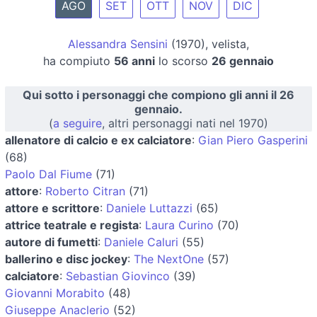
AGO
SET
OTT
NOV
DIC
Alessandra Sensini
(1970), velista,
ha compiuto
56 anni
lo scorso
26 gennaio
Qui sotto i personaggi che compiono gli anni il 26
gennaio.
(
a seguire
, altri personaggi nati nel 1970)
allenatore di calcio e ex calciatore
:
Gian Piero Gasperini
(68)
Paolo Dal Fiume
(71)
attore
:
Roberto Citran
(71)
attore e scrittore
:
Daniele Luttazzi
(65)
attrice teatrale e regista
:
Laura Curino
(70)
autore di fumetti
:
Daniele Caluri
(55)
ballerino e disc jockey
:
The NextOne
(57)
calciatore
:
Sebastian Giovinco
(39)
Giovanni Morabito
(48)
Giuseppe Anaclerio
(52)