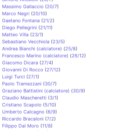
Massimo Gallaccio
(
20/7
)
Marco Negri
(
20/10
)
Gaetano Fontana
(
21/2
)
Diego Pellegrini
(
21/11
)
Matteo Villa
(
23/1
)
Sebastiano Vecchiola
(
23/5
)
Andrea Bianchi (calciatore)
(
25/8
)
Francesco Marino (calciatore)
(
26/12
)
Giacomo Dicara
(
27/4
)
Giovanni Di Rocco
(
27/12
)
Luigi Turci
(
27/1
)
Paolo Tramezzani
(
30/7
)
Graziano Battistini (calciatore)
(
30/9
)
Claudio Mascheretti
(
3/1
)
Cristiano Scapolo
(
5/10
)
Umberto Calcagno
(
6/9
)
Riccardo Bracaloni
(
7/2
)
Filippo Dal Moro
(
11/8
)