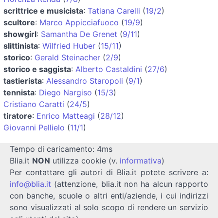
scrittrice e musicista
:
Tatiana Carelli
(
19/2
)
scultore
:
Marco Appicciafuoco
(
19/9
)
showgirl
:
Samantha De Grenet
(
9/11
)
slittinista
:
Wilfried Huber
(
15/11
)
storico
:
Gerald Steinacher
(
2/9
)
storico e saggista
:
Alberto Castaldini
(
27/6
)
tastierista
:
Alessandro Staropoli
(
9/1
)
tennista
:
Diego Nargiso
(
15/3
)
Cristiano Caratti
(
24/5
)
tiratore
:
Enrico Matteagi
(
28/12
)
Giovanni Pellielo
(
11/1
)
Tempo di caricamento: 4ms
Blia.it
NON
utilizza cookie (v.
informativa
)
Per contattare gli autori di Blia.it potete scrivere a:
info@blia.it
(attenzione, blia.it non ha alcun rapporto
con banche, scuole o altri enti/aziende, i cui indirizzi
sono visualizzati al solo scopo di rendere un servizio