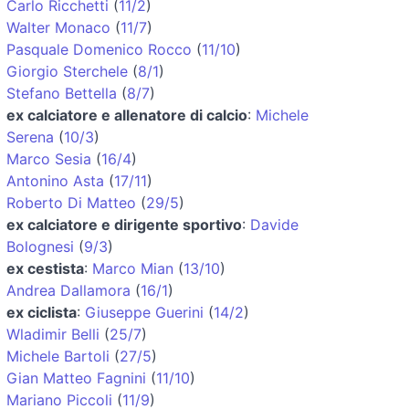
Carlo Ricchetti
(
11/2
)
Walter Monaco
(
11/7
)
Pasquale Domenico Rocco
(
11/10
)
Giorgio Sterchele
(
8/1
)
Stefano Bettella
(
8/7
)
ex calciatore e allenatore di calcio
:
Michele
Serena
(
10/3
)
Marco Sesia
(
16/4
)
Antonino Asta
(
17/11
)
Roberto Di Matteo
(
29/5
)
ex calciatore e dirigente sportivo
:
Davide
Bolognesi
(
9/3
)
ex cestista
:
Marco Mian
(
13/10
)
Andrea Dallamora
(
16/1
)
ex ciclista
:
Giuseppe Guerini
(
14/2
)
Wladimir Belli
(
25/7
)
Michele Bartoli
(
27/5
)
Gian Matteo Fagnini
(
11/10
)
Mariano Piccoli
(
11/9
)