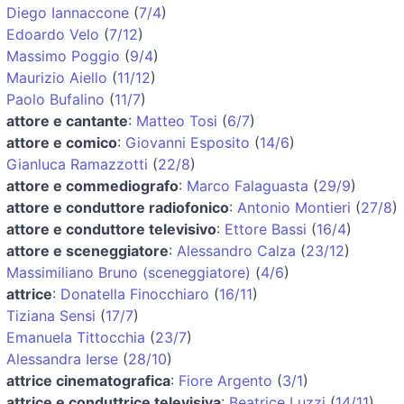
Diego Iannaccone
(
7/4
)
Edoardo Velo
(
7/12
)
Massimo Poggio
(
9/4
)
Maurizio Aiello
(
11/12
)
Paolo Bufalino
(
11/7
)
attore e cantante
:
Matteo Tosi
(
6/7
)
attore e comico
:
Giovanni Esposito
(
14/6
)
Gianluca Ramazzotti
(
22/8
)
attore e commediografo
:
Marco Falaguasta
(
29/9
)
attore e conduttore radiofonico
:
Antonio Montieri
(
27/8
)
attore e conduttore televisivo
:
Ettore Bassi
(
16/4
)
attore e sceneggiatore
:
Alessandro Calza
(
23/12
)
Massimiliano Bruno (sceneggiatore)
(
4/6
)
attrice
:
Donatella Finocchiaro
(
16/11
)
Tiziana Sensi
(
17/7
)
Emanuela Tittocchia
(
23/7
)
Alessandra Ierse
(
28/10
)
attrice cinematografica
:
Fiore Argento
(
3/1
)
attrice e conduttrice televisiva
:
Beatrice Luzzi
(
14/11
)