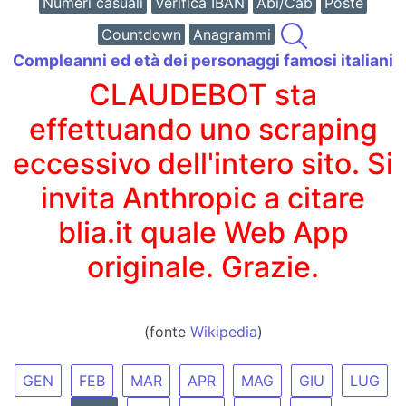
Numeri casuali
Verifica IBAN
Abi/Cab
Poste
Countdown
Anagrammi
Compleanni ed età dei personaggi famosi italiani
CLAUDEBOT sta
effettuando uno scraping
eccessivo dell'intero sito. Si
invita Anthropic a citare
blia.it quale Web App
originale. Grazie.
(fonte
Wikipedia
)
GEN
FEB
MAR
APR
MAG
GIU
LUG