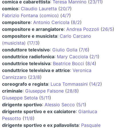
comica e cabarettista
:
Teresa Mannino
(
23/11
)
comico
:
Claudio Lauretta
(
20/7
)
Fabrizio Fontana (comico)
(
4/7
)
compositore
:
Antonio Cericola
(
8/2
)
compositore e arrangiatore
:
Andrea Pozzoli
(
26/5
)
compositore e musicista
:
Carlo Carcano
(musicista)
(
17/3
)
conduttore televisivo
:
Giulio Golia
(
7/6
)
conduttrice radiofonica
:
Mary Cacciola
(
2/1
)
conduttrice televisiva
:
Beatrice Bocci
(
8/4
)
conduttrice televisiva e attrice
:
Veronica
Cannizzaro
(
23/8
)
coreografo e regista
:
Luca Tommassini
(
14/2
)
criminale
:
Giuseppe Falsone
(
28/8
)
Giuseppe Setola
(
5/11
)
dirigente sportivo
:
Alessio Secco
(
5/1
)
dirigente sportivo e ex calciatore
:
Gianluca
Pessotto
(
11/8
)
dirigente sportivo e ex pallavolista
:
Pasquale