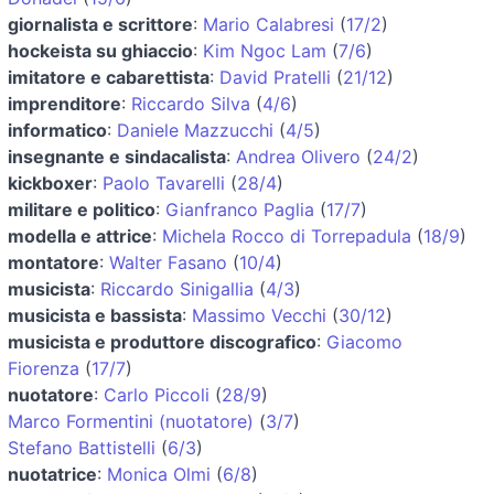
giornalista e scrittore
:
Mario Calabresi
(
17/2
)
hockeista su ghiaccio
:
Kim Ngoc Lam
(
7/6
)
imitatore e cabarettista
:
David Pratelli
(
21/12
)
imprenditore
:
Riccardo Silva
(
4/6
)
informatico
:
Daniele Mazzucchi
(
4/5
)
insegnante e sindacalista
:
Andrea Olivero
(
24/2
)
kickboxer
:
Paolo Tavarelli
(
28/4
)
militare e politico
:
Gianfranco Paglia
(
17/7
)
modella e attrice
:
Michela Rocco di Torrepadula
(
18/9
)
montatore
:
Walter Fasano
(
10/4
)
musicista
:
Riccardo Sinigallia
(
4/3
)
musicista e bassista
:
Massimo Vecchi
(
30/12
)
musicista e produttore discografico
:
Giacomo
Fiorenza
(
17/7
)
nuotatore
:
Carlo Piccoli
(
28/9
)
Marco Formentini (nuotatore)
(
3/7
)
Stefano Battistelli
(
6/3
)
nuotatrice
:
Monica Olmi
(
6/8
)