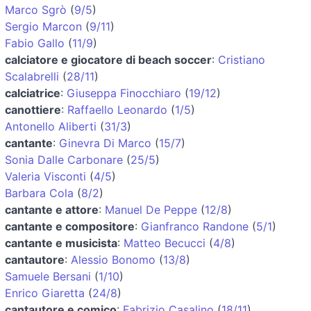
Marco Sgrò
(
9/5
)
Sergio Marcon
(
9/11
)
Fabio Gallo
(
11/9
)
calciatore e giocatore di beach soccer
:
Cristiano
Scalabrelli
(
28/11
)
calciatrice
:
Giuseppa Finocchiaro
(
19/12
)
canottiere
:
Raffaello Leonardo
(
1/5
)
Antonello Aliberti
(
31/3
)
cantante
:
Ginevra Di Marco
(
15/7
)
Sonia Dalle Carbonare
(
25/5
)
Valeria Visconti
(
4/5
)
Barbara Cola
(
8/2
)
cantante e attore
:
Manuel De Peppe
(
12/8
)
cantante e compositore
:
Gianfranco Randone
(
5/1
)
cantante e musicista
:
Matteo Becucci
(
4/8
)
cantautore
:
Alessio Bonomo
(
13/8
)
Samuele Bersani
(
1/10
)
Enrico Giaretta
(
24/8
)
cantautore e comico
:
Fabrizio Casalino
(
18/11
)