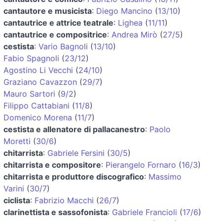
cantautore e musicista
:
Diego Mancino
(
13/10
)
cantautrice e attrice teatrale
:
Lighea
(
11/11
)
cantautrice e compositrice
:
Andrea Mirò
(
27/5
)
cestista
:
Vario Bagnoli
(
13/10
)
Fabio Spagnoli
(
23/12
)
Agostino Li Vecchi
(
24/10
)
Graziano Cavazzon
(
29/7
)
Mauro Sartori
(
9/2
)
Filippo Cattabiani
(
11/8
)
Domenico Morena
(
11/7
)
cestista e allenatore di pallacanestro
:
Paolo
Moretti
(
30/6
)
chitarrista
:
Gabriele Fersini
(
30/5
)
chitarrista e compositore
:
Pierangelo Fornaro
(
16/3
)
chitarrista e produttore discografico
:
Massimo
Varini
(
30/7
)
ciclista
:
Fabrizio Macchi
(
26/7
)
clarinettista e sassofonista
:
Gabriele Francioli
(
17/6
)