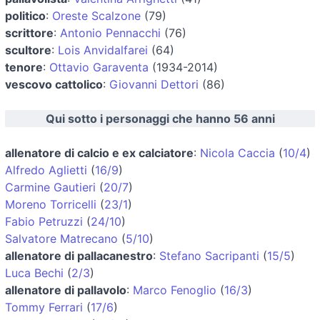
politico
:
Oreste Scalzone
(79)
scrittore
:
Antonio Pennacchi
(76)
scultore
:
Lois Anvidalfarei
(64)
tenore
:
Ottavio Garaventa
(1934-2014)
vescovo cattolico
:
Giovanni Dettori
(86)
Qui sotto i personaggi che hanno 56 anni
allenatore di calcio e ex calciatore
:
Nicola Caccia
(
10/4
)
Alfredo Aglietti
(
16/9
)
Carmine Gautieri
(
20/7
)
Moreno Torricelli
(
23/1
)
Fabio Petruzzi
(
24/10
)
Salvatore Matrecano
(
5/10
)
allenatore di pallacanestro
:
Stefano Sacripanti
(
15/5
)
Luca Bechi
(
2/3
)
allenatore di pallavolo
:
Marco Fenoglio
(
16/3
)
Tommy Ferrari
(
17/6
)