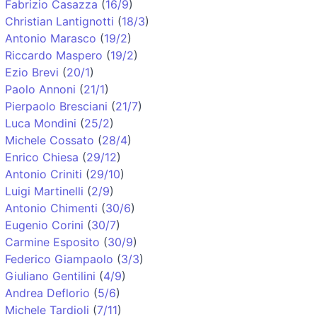
Fabrizio Casazza
(
16/9
)
Christian Lantignotti
(
18/3
)
Antonio Marasco
(
19/2
)
Riccardo Maspero
(
19/2
)
Ezio Brevi
(
20/1
)
Paolo Annoni
(
21/1
)
Pierpaolo Bresciani
(
21/7
)
Luca Mondini
(
25/2
)
Michele Cossato
(
28/4
)
Enrico Chiesa
(
29/12
)
Antonio Criniti
(
29/10
)
Luigi Martinelli
(
2/9
)
Antonio Chimenti
(
30/6
)
Eugenio Corini
(
30/7
)
Carmine Esposito
(
30/9
)
Federico Giampaolo
(
3/3
)
Giuliano Gentilini
(
4/9
)
Andrea Deflorio
(
5/6
)
Michele Tardioli
(
7/11
)