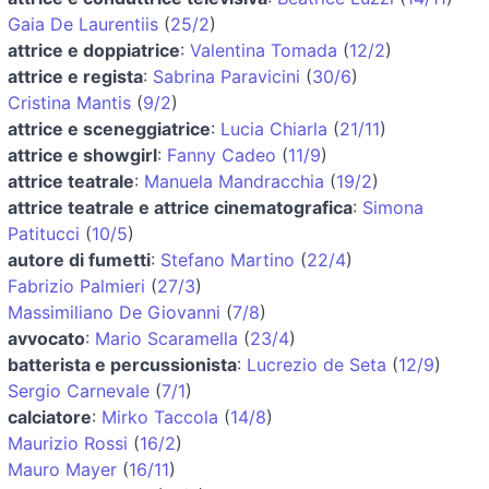
Gaia De Laurentiis
(
25/2
)
attrice e doppiatrice
:
Valentina Tomada
(
12/2
)
attrice e regista
:
Sabrina Paravicini
(
30/6
)
Cristina Mantis
(
9/2
)
attrice e sceneggiatrice
:
Lucia Chiarla
(
21/11
)
attrice e showgirl
:
Fanny Cadeo
(
11/9
)
attrice teatrale
:
Manuela Mandracchia
(
19/2
)
attrice teatrale e attrice cinematografica
:
Simona
Patitucci
(
10/5
)
autore di fumetti
:
Stefano Martino
(
22/4
)
Fabrizio Palmieri
(
27/3
)
Massimiliano De Giovanni
(
7/8
)
avvocato
:
Mario Scaramella
(
23/4
)
batterista e percussionista
:
Lucrezio de Seta
(
12/9
)
Sergio Carnevale
(
7/1
)
calciatore
:
Mirko Taccola
(
14/8
)
Maurizio Rossi
(
16/2
)
Mauro Mayer
(
16/11
)