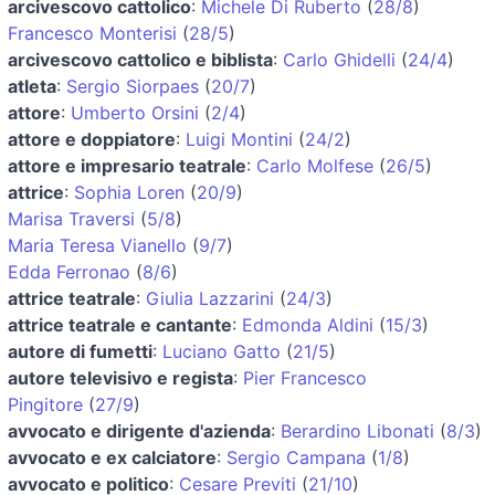
arcivescovo cattolico
:
Michele Di Ruberto
(
28/8
)
Francesco Monterisi
(
28/5
)
arcivescovo cattolico e biblista
:
Carlo Ghidelli
(
24/4
)
atleta
:
Sergio Siorpaes
(
20/7
)
attore
:
Umberto Orsini
(
2/4
)
attore e doppiatore
:
Luigi Montini
(
24/2
)
attore e impresario teatrale
:
Carlo Molfese
(
26/5
)
attrice
:
Sophia Loren
(
20/9
)
Marisa Traversi
(
5/8
)
Maria Teresa Vianello
(
9/7
)
Edda Ferronao
(
8/6
)
attrice teatrale
:
Giulia Lazzarini
(
24/3
)
attrice teatrale e cantante
:
Edmonda Aldini
(
15/3
)
autore di fumetti
:
Luciano Gatto
(
21/5
)
autore televisivo e regista
:
Pier Francesco
Pingitore
(
27/9
)
avvocato e dirigente d'azienda
:
Berardino Libonati
(
8/3
)
avvocato e ex calciatore
:
Sergio Campana
(
1/8
)
avvocato e politico
:
Cesare Previti
(
21/10
)