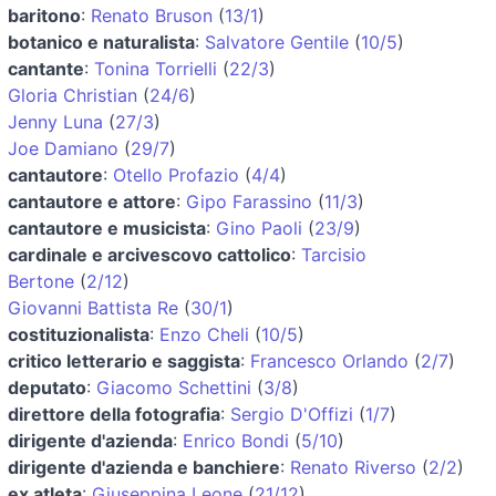
baritono
:
Renato Bruson
(
13/1
)
botanico e naturalista
:
Salvatore Gentile
(
10/5
)
cantante
:
Tonina Torrielli
(
22/3
)
Gloria Christian
(
24/6
)
Jenny Luna
(
27/3
)
Joe Damiano
(
29/7
)
cantautore
:
Otello Profazio
(
4/4
)
cantautore e attore
:
Gipo Farassino
(
11/3
)
cantautore e musicista
:
Gino Paoli
(
23/9
)
cardinale e arcivescovo cattolico
:
Tarcisio
Bertone
(
2/12
)
Giovanni Battista Re
(
30/1
)
costituzionalista
:
Enzo Cheli
(
10/5
)
critico letterario e saggista
:
Francesco Orlando
(
2/7
)
deputato
:
Giacomo Schettini
(
3/8
)
direttore della fotografia
:
Sergio D'Offizi
(
1/7
)
dirigente d'azienda
:
Enrico Bondi
(
5/10
)
dirigente d'azienda e banchiere
:
Renato Riverso
(
2/2
)
ex atleta
:
Giuseppina Leone
(
21/12
)