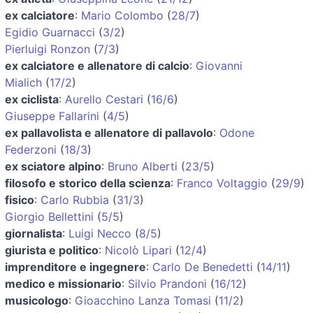
ex calciatore
:
Mario Colombo
(
28/7
)
Egidio Guarnacci
(
3/2
)
Pierluigi Ronzon
(
7/3
)
ex calciatore e allenatore di calcio
:
Giovanni
Mialich
(
17/2
)
ex ciclista
:
Aurello Cestari
(
16/6
)
Giuseppe Fallarini
(
4/5
)
ex pallavolista e allenatore di pallavolo
:
Odone
Federzoni
(
18/3
)
ex sciatore alpino
:
Bruno Alberti
(
23/5
)
filosofo e storico della scienza
:
Franco Voltaggio
(
29/9
)
fisico
:
Carlo Rubbia
(
31/3
)
Giorgio Bellettini
(
5/5
)
giornalista
:
Luigi Necco
(
8/5
)
giurista e politico
:
Nicolò Lipari
(
12/4
)
imprenditore e ingegnere
:
Carlo De Benedetti
(
14/11
)
medico e missionario
:
Silvio Prandoni
(
16/12
)
musicologo
:
Gioacchino Lanza Tomasi
(
11/2
)