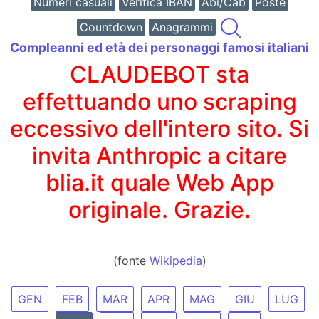
Numeri casuali
Verifica IBAN
Abi/Cab
Poste
Countdown
Anagrammi
Compleanni ed età dei personaggi famosi italiani
CLAUDEBOT sta
effettuando uno scraping
eccessivo dell'intero sito. Si
invita Anthropic a citare
blia.it quale Web App
originale. Grazie.
(fonte
Wikipedia
)
GEN
FEB
MAR
APR
MAG
GIU
LUG