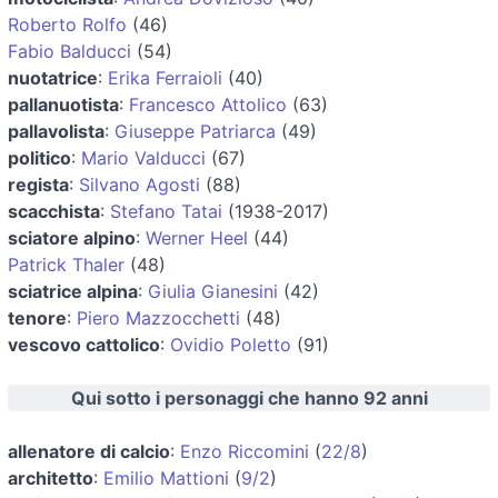
Roberto Rolfo
(46)
Fabio Balducci
(54)
nuotatrice
:
Erika Ferraioli
(40)
pallanuotista
:
Francesco Attolico
(63)
pallavolista
:
Giuseppe Patriarca
(49)
politico
:
Mario Valducci
(67)
regista
:
Silvano Agosti
(88)
scacchista
:
Stefano Tatai
(1938-2017)
sciatore alpino
:
Werner Heel
(44)
Patrick Thaler
(48)
sciatrice alpina
:
Giulia Gianesini
(42)
tenore
:
Piero Mazzocchetti
(48)
vescovo cattolico
:
Ovidio Poletto
(91)
Qui sotto i personaggi che hanno 92 anni
allenatore di calcio
:
Enzo Riccomini
(
22/8
)
architetto
:
Emilio Mattioni
(
9/2
)