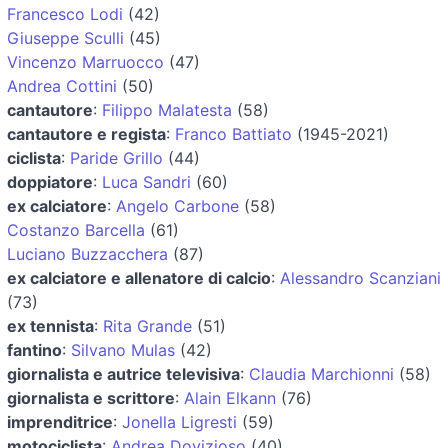
Francesco Lodi
(42)
Giuseppe Sculli
(45)
Vincenzo Marruocco
(47)
Andrea Cottini
(50)
cantautore
:
Filippo Malatesta
(58)
cantautore e regista
:
Franco Battiato
(1945-2021)
ciclista
:
Paride Grillo
(44)
doppiatore
:
Luca Sandri
(60)
ex calciatore
:
Angelo Carbone
(58)
Costanzo Barcella
(61)
Luciano Buzzacchera
(87)
ex calciatore e allenatore di calcio
:
Alessandro Scanziani
(73)
ex tennista
:
Rita Grande
(51)
fantino
:
Silvano Mulas
(42)
giornalista e autrice televisiva
:
Claudia Marchionni
(58)
giornalista e scrittore
:
Alain Elkann
(76)
imprenditrice
:
Jonella Ligresti
(59)
motociclista
:
Andrea Dovizioso
(40)