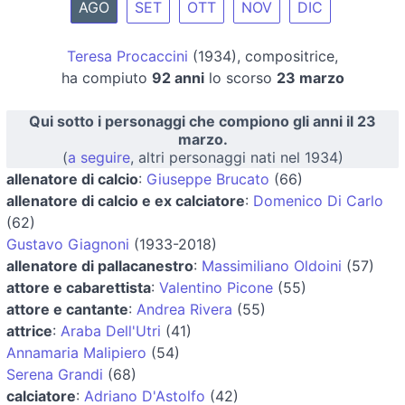
AGO
SET
OTT
NOV
DIC
Teresa Procaccini
(1934), compositrice,
ha compiuto
92 anni
lo scorso
23 marzo
Qui sotto i personaggi che compiono gli anni il 23
marzo.
(
a seguire
, altri personaggi nati nel 1934)
allenatore di calcio
:
Giuseppe Brucato
(66)
allenatore di calcio e ex calciatore
:
Domenico Di Carlo
(62)
Gustavo Giagnoni
(1933-2018)
allenatore di pallacanestro
:
Massimiliano Oldoini
(57)
attore e cabarettista
:
Valentino Picone
(55)
attore e cantante
:
Andrea Rivera
(55)
attrice
:
Araba Dell'Utri
(41)
Annamaria Malipiero
(54)
Serena Grandi
(68)
calciatore
:
Adriano D'Astolfo
(42)