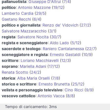
pallanuotista
:
Giuseppe D'Altrui
(
7/4
)
politico
:
Antonio Mazzone
(
19/12
)
Lamberto Cardia
(
29/5
)
Gaetano Recchi
(
6/4
)
politico e giornalista
:
Renzo de' Vidovich
(
27/2
)
Salvatore Mazzaracchio
(
3/1
)
regista
:
Salvatore Nocita
(
30/7
)
regista e sceneggiatore
:
Aldo Lado
(
5/12
)
sacerdote e teologo
:
Raniero Cantalamessa
(
22/7
)
sceneggiatore e regista
:
Ernesto Gastaldi
(
10/9
)
scrittore
:
Loriano Macchiavelli
(
12/3
)
soprano
:
Mariella Adani
(
17/12
)
Renata Scotto
(
24/2
)
storica
:
Alba Maria Orselli
(
7/8
)
storico e scrittore
:
Ernesto Brunetta
(
25/12
)
velista e personaggio televisivo
:
Cino Ricci
(
9/9
)
vescovo cattolico
:
Antonio Vacca
(
8/8
)
Tempo di caricamento: 3ms