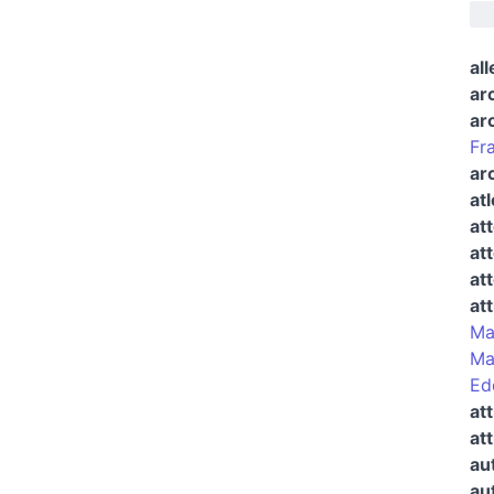
all
ar
ar
Fr
ar
atl
at
at
at
att
Ma
Ma
Ed
att
at
au
au