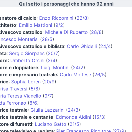
Qui sotto i personaggi che hanno 92 anni
enatore di calcio
:
Enzo Riccomini
(
22/8
)
chitetto
:
Emilio Mattioni
(
9/2
)
civescovo cattolico
:
Michele Di Ruberto
(
28/8
)
ancesco Monterisi
(
28/5
)
civescovo cattolico e biblista
:
Carlo Ghidelli
(
24/4
)
eta
:
Sergio Siorpaes
(
20/7
)
tore
:
Umberto Orsini
(
2/4
)
tore e doppiatore
:
Luigi Montini
(
24/2
)
tore e impresario teatrale
:
Carlo Molfese
(
26/5
)
rice
:
Sophia Loren
(
20/9
)
risa Traversi
(
5/8
)
ria Teresa Vianello
(
9/7
)
da Ferronao
(
8/6
)
rice teatrale
:
Giulia Lazzarini
(
24/3
)
trice teatrale e cantante
:
Edmonda Aldini
(
15/3
)
tore di fumetti
:
Luciano Gatto
(
21/5
)
tore televisivo e regista
:
Pier Francesco Pingitore
(
27/9
)