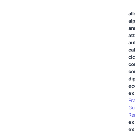
all
alp
an
at
au
ca
cic
co
co
di
ec
ex
Fr
Gu
Re
ex
ex 