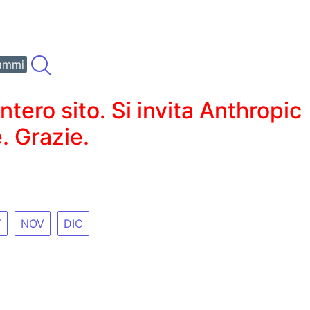
ammi
ero sito. Si invita Anthropic
. Grazie.
T
NOV
DIC