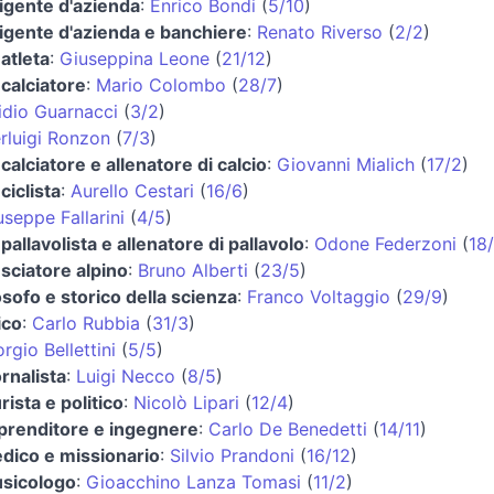
rigente d'azienda
:
Enrico Bondi
(
5/10
)
rigente d'azienda e banchiere
:
Renato Riverso
(
2/2
)
 atleta
:
Giuseppina Leone
(
21/12
)
 calciatore
:
Mario Colombo
(
28/7
)
idio Guarnacci
(
3/2
)
erluigi Ronzon
(
7/3
)
calciatore e allenatore di calcio
:
Giovanni Mialich
(
17/2
)
ciclista
:
Aurello Cestari
(
16/6
)
useppe Fallarini
(
4/5
)
pallavolista e allenatore di pallavolo
:
Odone Federzoni
(
18
 sciatore alpino
:
Bruno Alberti
(
23/5
)
losofo e storico della scienza
:
Franco Voltaggio
(
29/9
)
ico
:
Carlo Rubbia
(
31/3
)
rgio Bellettini
(
5/5
)
ornalista
:
Luigi Necco
(
8/5
)
rista e politico
:
Nicolò Lipari
(
12/4
)
prenditore e ingegnere
:
Carlo De Benedetti
(
14/11
)
dico e missionario
:
Silvio Prandoni
(
16/12
)
sicologo
:
Gioacchino Lanza Tomasi
(
11/2
)