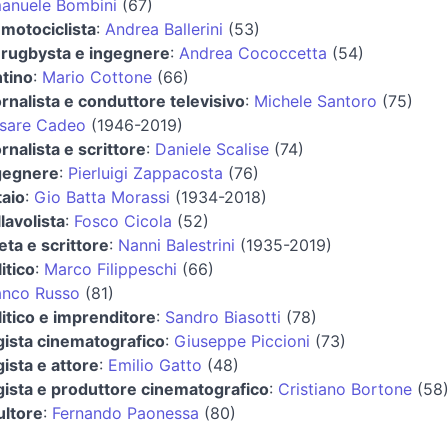
anuele Bombini
(67)
 motociclista
:
Andrea Ballerini
(53)
 rugbysta e ingegnere
:
Andrea Cococcetta
(54)
ntino
:
Mario Cottone
(66)
ornalista e conduttore televisivo
:
Michele Santoro
(75)
sare Cadeo
(1946-2019)
rnalista e scrittore
:
Daniele Scalise
(74)
gegnere
:
Pierluigi Zappacosta
(76)
taio
:
Gio Batta Morassi
(1934-2018)
lavolista
:
Fosco Cicola
(52)
eta e scrittore
:
Nanni Balestrini
(1935-2019)
itico
:
Marco Filippeschi
(66)
anco Russo
(81)
litico e imprenditore
:
Sandro Biasotti
(78)
gista cinematografico
:
Giuseppe Piccioni
(73)
gista e attore
:
Emilio Gatto
(48)
gista e produttore cinematografico
:
Cristiano Bortone
(58
ultore
:
Fernando Paonessa
(80)