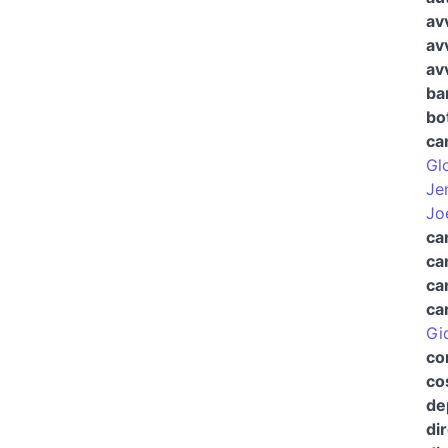
av
av
av
ba
bo
ca
Glo
Je
Jo
ca
ca
ca
ca
Gi
co
co
de
di