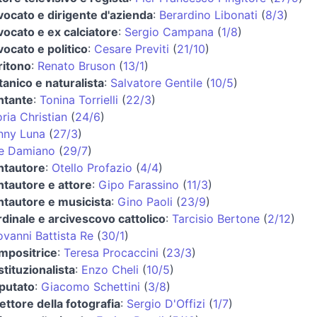
vocato e dirigente d'azienda
:
Berardino Libonati
(
8/3
)
vocato e ex calciatore
:
Sergio Campana
(
1/8
)
vocato e politico
:
Cesare Previti
(
21/10
)
ritono
:
Renato Bruson
(
13/1
)
tanico e naturalista
:
Salvatore Gentile
(
10/5
)
ntante
:
Tonina Torrielli
(
22/3
)
ria Christian
(
24/6
)
nny Luna
(
27/3
)
e Damiano
(
29/7
)
ntautore
:
Otello Profazio
(
4/4
)
ntautore e attore
:
Gipo Farassino
(
11/3
)
ntautore e musicista
:
Gino Paoli
(
23/9
)
rdinale e arcivescovo cattolico
:
Tarcisio Bertone
(
2/12
)
ovanni Battista Re
(
30/1
)
mpositrice
:
Teresa Procaccini
(
23/3
)
stituzionalista
:
Enzo Cheli
(
10/5
)
putato
:
Giacomo Schettini
(
3/8
)
rettore della fotografia
:
Sergio D'Offizi
(
1/7
)