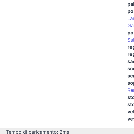
pa
pol
La
Ga
pol
Sa
re
re
sa
sc
sc
so
Re
st
st
ve
ve
Tempo di caricamento: 2ms