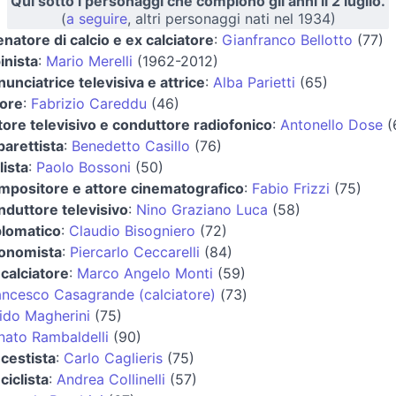
Qui sotto i personaggi che compiono gli anni il 2 luglio.
(
a seguire
, altri personaggi nati nel 1934)
enatore di calcio e ex calciatore
:
Gianfranco Bellotto
(77)
inista
:
Mario Merelli
(1962-2012)
nunciatrice televisiva e attrice
:
Alba Parietti
(65)
tore
:
Fabrizio Careddu
(46)
tore televisivo e conduttore radiofonico
:
Antonello Dose
(
barettista
:
Benedetto Casillo
(76)
lista
:
Paolo Bossoni
(50)
mpositore e attore cinematografico
:
Fabio Frizzi
(75)
nduttore televisivo
:
Nino Graziano Luca
(58)
plomatico
:
Claudio Bisogniero
(72)
onomista
:
Piercarlo Ceccarelli
(84)
 calciatore
:
Marco Angelo Monti
(59)
ancesco Casagrande (calciatore)
(73)
ido Magherini
(75)
nato Rambaldelli
(90)
 cestista
:
Carlo Caglieris
(75)
ciclista
:
Andrea Collinelli
(57)