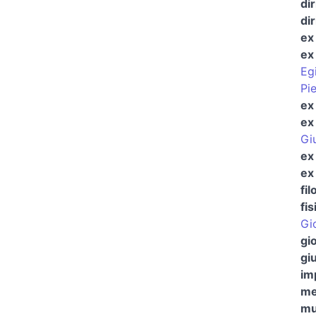
di
di
ex
ex
Eg
Pi
ex 
ex 
Gi
ex 
ex
fi
fis
Gio
gi
giu
im
me
mu