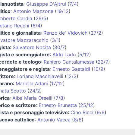
llanuotista
:
Giuseppe D'Altrui
(
7/4
)
itico
:
Antonio Mazzone
(
19/12
)
mberto Cardia
(
29/5
)
etano Recchi
(
6/4
)
itico e giornalista
:
Renzo de' Vidovich
(
27/2
)
lvatore Mazzaracchio
(
3/1
)
gista
:
Salvatore Nocita
(
30/7
)
gista e sceneggiatore
:
Aldo Lado
(
5/12
)
cerdote e teologo
:
Raniero Cantalamessa
(
22/7
)
eneggiatore e regista
:
Ernesto Gastaldi
(
10/9
)
rittore
:
Loriano Macchiavelli
(
12/3
)
prano
:
Mariella Adani
(
17/12
)
nata Scotto
(
24/2
)
orica
:
Alba Maria Orselli
(
7/8
)
orico e scrittore
:
Ernesto Brunetta
(
25/12
)
lista e personaggio televisivo
:
Cino Ricci
(
9/9
)
scovo cattolico
:
Antonio Vacca
(
8/8
)