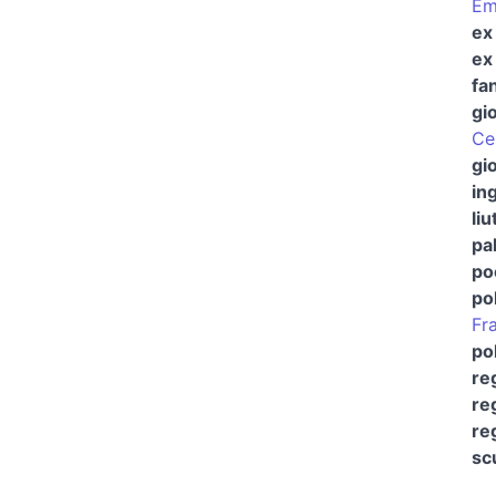
Em
ex
ex
fa
gi
Ce
gio
in
liu
pal
po
pol
Fr
po
re
re
re
sc