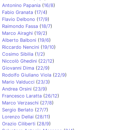
Antonino Papania
(
16/8
)
Fabio Granata
(
17/4
)
Flavio Delbono
(
17/9
)
Raimondo Fassa
(
18/7
)
Marco Airaghi
(
19/2
)
Alberto Balboni
(
19/6
)
Riccardo Nencini
(
19/10
)
Cosimo Sibilia
(
1/2
)
Niccolò Ghedini
(
22/12
)
Giovanni Dima
(
22/9
)
Rodolfo Giuliano Viola
(
22/9
)
Mario Valducci
(
23/3
)
Andrea Orsini
(
23/9
)
Francesco Laratta
(
26/12
)
Marco Verzaschi
(
27/8
)
Sergio Berlato
(
27/7
)
Lorenzo Dellai
(
28/11
)
Orazio Ciliberti
(
28/9
)