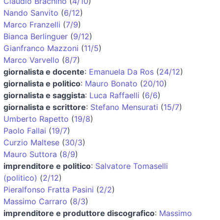
Claudio Brachino
(
4/10
)
Nando Sanvito
(
6/12
)
Marco Franzelli
(
7/9
)
Bianca Berlinguer
(
9/12
)
Gianfranco Mazzoni
(
11/5
)
Marco Varvello
(
8/7
)
giornalista e docente
:
Emanuela Da Ros
(
24/12
)
giornalista e politico
:
Mauro Bonato
(
20/10
)
giornalista e saggista
:
Luca Raffaelli
(
6/6
)
giornalista e scrittore
:
Stefano Mensurati
(
15/7
)
Umberto Rapetto
(
19/8
)
Paolo Fallai
(
19/7
)
Curzio Maltese
(
30/3
)
Mauro Suttora
(
8/9
)
imprenditore e politico
:
Salvatore Tomaselli
(politico)
(
2/12
)
Pieralfonso Fratta Pasini
(
2/2
)
Massimo Carraro
(
8/3
)
imprenditore e produttore discografico
:
Massimo