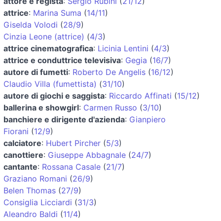
attore e regista
:
Sergio Rubini
(
21/12
)
attrice
:
Marina Suma
(
14/11
)
Giselda Volodi
(
28/9
)
Cinzia Leone (attrice)
(
4/3
)
attrice cinematografica
:
Licinia Lentini
(
4/3
)
attrice e conduttrice televisiva
:
Gegia
(
16/7
)
autore di fumetti
:
Roberto De Angelis
(
16/12
)
Claudio Villa (fumettista)
(
31/10
)
autore di giochi e saggista
:
Riccardo Affinati
(
15/12
)
ballerina e showgirl
:
Carmen Russo
(
3/10
)
banchiere e dirigente d'azienda
:
Gianpiero
Fiorani
(
12/9
)
calciatore
:
Hubert Pircher
(
5/3
)
canottiere
:
Giuseppe Abbagnale
(
24/7
)
cantante
:
Rossana Casale
(
21/7
)
Graziano Romani
(
26/9
)
Belen Thomas
(
27/9
)
Consiglia Licciardi
(
31/3
)
Aleandro Baldi
(
11/4
)