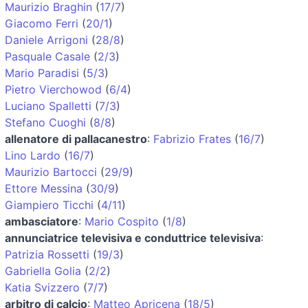
Maurizio Braghin
(
17/7
)
Giacomo Ferri
(
20/1
)
Daniele Arrigoni
(
28/8
)
Pasquale Casale
(
2/3
)
Mario Paradisi
(
5/3
)
Pietro Vierchowod
(
6/4
)
Luciano Spalletti
(
7/3
)
Stefano Cuoghi
(
8/8
)
allenatore di pallacanestro
:
Fabrizio Frates
(
16/7
)
Lino Lardo
(
16/7
)
Maurizio Bartocci
(
29/9
)
Ettore Messina
(
30/9
)
Giampiero Ticchi
(
4/11
)
ambasciatore
:
Mario Cospito
(
1/8
)
annunciatrice televisiva e conduttrice televisiva
:
Patrizia Rossetti
(
19/3
)
Gabriella Golia
(
2/2
)
Katia Svizzero
(
7/7
)
arbitro di calcio
:
Matteo Apricena
(
18/5
)