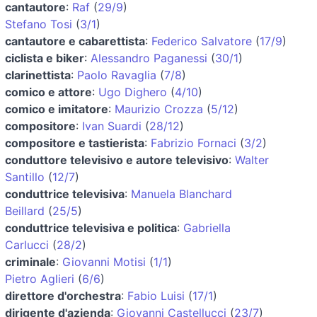
cantautore
:
Raf
(
29/9
)
Stefano Tosi
(
3/1
)
cantautore e cabarettista
:
Federico Salvatore
(
17/9
)
ciclista e biker
:
Alessandro Paganessi
(
30/1
)
clarinettista
:
Paolo Ravaglia
(
7/8
)
comico e attore
:
Ugo Dighero
(
4/10
)
comico e imitatore
:
Maurizio Crozza
(
5/12
)
compositore
:
Ivan Suardi
(
28/12
)
compositore e tastierista
:
Fabrizio Fornaci
(
3/2
)
conduttore televisivo e autore televisivo
:
Walter
Santillo
(
12/7
)
conduttrice televisiva
:
Manuela Blanchard
Beillard
(
25/5
)
conduttrice televisiva e politica
:
Gabriella
Carlucci
(
28/2
)
criminale
:
Giovanni Motisi
(
1/1
)
Pietro Aglieri
(
6/6
)
direttore d'orchestra
:
Fabio Luisi
(
17/1
)
dirigente d'azienda
:
Giovanni Castellucci
(
23/7
)