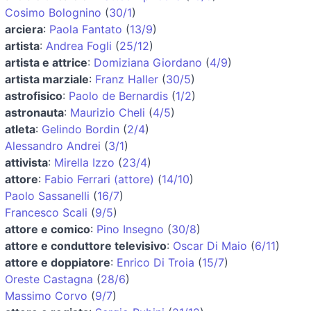
Cosimo Bolognino
(
30/1
)
arciera
:
Paola Fantato
(
13/9
)
artista
:
Andrea Fogli
(
25/12
)
artista e attrice
:
Domiziana Giordano
(
4/9
)
artista marziale
:
Franz Haller
(
30/5
)
astrofisico
:
Paolo de Bernardis
(
1/2
)
astronauta
:
Maurizio Cheli
(
4/5
)
atleta
:
Gelindo Bordin
(
2/4
)
Alessandro Andrei
(
3/1
)
attivista
:
Mirella Izzo
(
23/4
)
attore
:
Fabio Ferrari (attore)
(
14/10
)
Paolo Sassanelli
(
16/7
)
Francesco Scali
(
9/5
)
attore e comico
:
Pino Insegno
(
30/8
)
attore e conduttore televisivo
:
Oscar Di Maio
(
6/11
)
attore e doppiatore
:
Enrico Di Troia
(
15/7
)
Oreste Castagna
(
28/6
)
Massimo Corvo
(
9/7
)