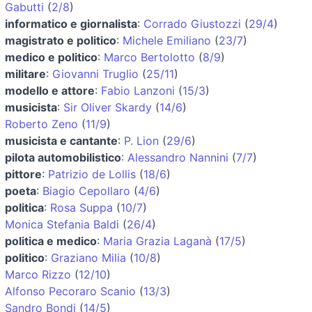
Gabutti
(
2/8
)
informatico e giornalista
:
Corrado Giustozzi
(
29/4
)
magistrato e politico
:
Michele Emiliano
(
23/7
)
medico e politico
:
Marco Bertolotto
(
8/9
)
militare
:
Giovanni Truglio
(
25/11
)
modello e attore
:
Fabio Lanzoni
(
15/3
)
musicista
:
Sir Oliver Skardy
(
14/6
)
Roberto Zeno
(
11/9
)
musicista e cantante
:
P. Lion
(
29/6
)
pilota automobilistico
:
Alessandro Nannini
(
7/7
)
pittore
:
Patrizio de Lollis
(
18/6
)
poeta
:
Biagio Cepollaro
(
4/6
)
politica
:
Rosa Suppa
(
10/7
)
Monica Stefania Baldi
(
26/4
)
politica e medico
:
Maria Grazia Laganà
(
17/5
)
politico
:
Graziano Milia
(
10/8
)
Marco Rizzo
(
12/10
)
Alfonso Pecoraro Scanio
(
13/3
)
Sandro Bondi
(
14/5
)