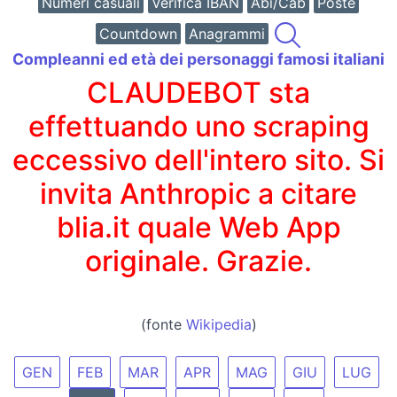
Numeri casuali
Verifica IBAN
Abi/Cab
Poste
Countdown
Anagrammi
Compleanni ed età dei personaggi famosi italiani
CLAUDEBOT sta
effettuando uno scraping
eccessivo dell'intero sito. Si
invita Anthropic a citare
blia.it quale Web App
originale. Grazie.
(fonte
Wikipedia
)
GEN
FEB
MAR
APR
MAG
GIU
LUG