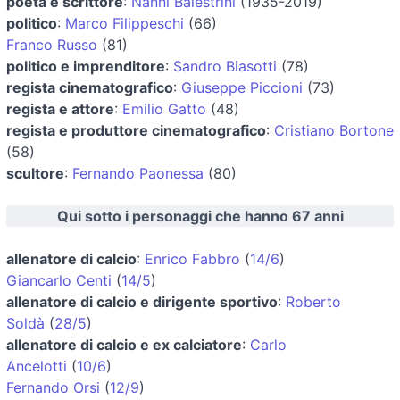
poeta e scrittore
:
Nanni Balestrini
(1935-2019)
politico
:
Marco Filippeschi
(66)
Franco Russo
(81)
politico e imprenditore
:
Sandro Biasotti
(78)
regista cinematografico
:
Giuseppe Piccioni
(73)
regista e attore
:
Emilio Gatto
(48)
regista e produttore cinematografico
:
Cristiano Bortone
(58)
scultore
:
Fernando Paonessa
(80)
Qui sotto i personaggi che hanno 67 anni
allenatore di calcio
:
Enrico Fabbro
(
14/6
)
Giancarlo Centi
(
14/5
)
allenatore di calcio e dirigente sportivo
:
Roberto
Soldà
(
28/5
)
allenatore di calcio e ex calciatore
:
Carlo
Ancelotti
(
10/6
)
Fernando Orsi
(
12/9
)