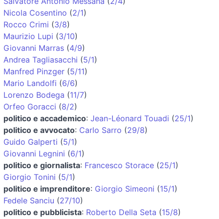
Salvatore Antonio Messana
(
2/4
)
Nicola Cosentino
(
2/1
)
Rocco Crimi
(
3/8
)
Maurizio Lupi
(
3/10
)
Giovanni Marras
(
4/9
)
Andrea Tagliasacchi
(
5/1
)
Manfred Pinzger
(
5/11
)
Mario Landolfi
(
6/6
)
Lorenzo Bodega
(
11/7
)
Orfeo Goracci
(
8/2
)
politico e accademico
:
Jean-Léonard Touadi
(
25/1
)
politico e avvocato
:
Carlo Sarro
(
29/8
)
Guido Galperti
(
5/1
)
Giovanni Legnini
(
6/1
)
politico e giornalista
:
Francesco Storace
(
25/1
)
Giorgio Tonini
(
5/1
)
politico e imprenditore
:
Giorgio Simeoni
(
15/1
)
Fedele Sanciu
(
27/10
)
politico e pubblicista
:
Roberto Della Seta
(
15/8
)