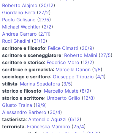
Roberto Alajmo
(
20/12
)
Giordano Berti
(
27/2
)
Paolo Gulisano
(
27/5
)
Michael Wachtler
(
2/2
)
Andrea Carraro
(
2/11
)
Rudi Ghedini
(
31/10
)
scrittore e filosofo
:
Felice Cimatti
(
20/9
)
scrittore e sceneggiatore
:
Roberto Malini
(
27/5
)
scrittore e storico
:
Federico Moro
(
12/2
)
scrittrice e giornalista
:
Marcella Danon
(
1/8
)
sociologo e scrittore
:
Giuseppe Tribuzio
(
4/1
)
stilista
:
Marina Spadafora
(
3/5
)
storico e filosofo
:
Marcello Mustè
(
8/9
)
storico e scrittore
:
Umberto Grillo
(
12/8
)
Giusto Traina
(
19/9
)
Alessandro Barbero
(
30/4
)
tastierista
:
Antonello Aguzzi
(
6/12
)
terrorista
:
Francesca Mambro
(
25/4
)