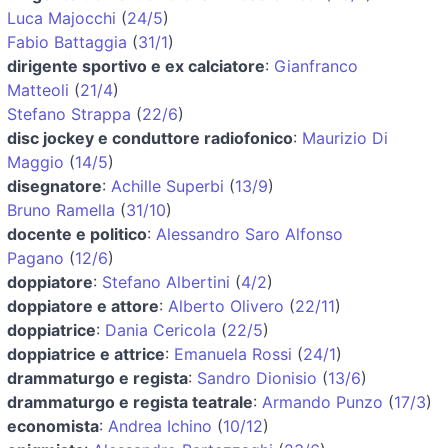
Luca Majocchi
(
24/5
)
Fabio Battaggia
(
31/1
)
dirigente sportivo e ex calciatore
:
Gianfranco
Matteoli
(
21/4
)
Stefano Strappa
(
22/6
)
disc jockey e conduttore radiofonico
:
Maurizio Di
Maggio
(
14/5
)
disegnatore
:
Achille Superbi
(
13/9
)
Bruno Ramella
(
31/10
)
docente e politico
:
Alessandro Saro Alfonso
Pagano
(
12/6
)
doppiatore
:
Stefano Albertini
(
4/2
)
doppiatore e attore
:
Alberto Olivero
(
22/11
)
doppiatrice
:
Dania Cericola
(
22/5
)
doppiatrice e attrice
:
Emanuela Rossi
(
24/1
)
drammaturgo e regista
:
Sandro Dionisio
(
13/6
)
drammaturgo e regista teatrale
:
Armando Punzo
(
17/3
)
economista
:
Andrea Ichino
(
10/12
)