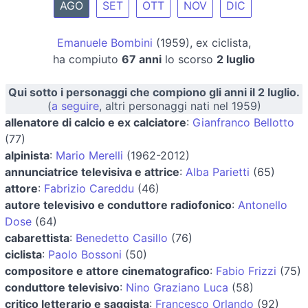
AGO
SET
OTT
NOV
DIC
Emanuele Bombini
(1959), ex ciclista,
ha compiuto
67 anni
lo scorso
2 luglio
Qui sotto i personaggi che compiono gli anni il 2 luglio.
(
a seguire
, altri personaggi nati nel 1959)
allenatore di calcio e ex calciatore
:
Gianfranco Bellotto
(77)
alpinista
:
Mario Merelli
(1962-2012)
annunciatrice televisiva e attrice
:
Alba Parietti
(65)
attore
:
Fabrizio Careddu
(46)
autore televisivo e conduttore radiofonico
:
Antonello
Dose
(64)
cabarettista
:
Benedetto Casillo
(76)
ciclista
:
Paolo Bossoni
(50)
compositore e attore cinematografico
:
Fabio Frizzi
(75)
conduttore televisivo
:
Nino Graziano Luca
(58)
critico letterario e saggista
:
Francesco Orlando
(92)