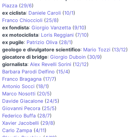
Piazza
(
29/6
)
ex ciclista
:
Daniele Caroli
(
10/1
)
Franco Chioccioli
(
25/8
)
ex fondista
:
Giorgio Vanzetta
(
9/10
)
ex motociclista
:
Loris Reggiani
(
7/10
)
ex pugile
:
Patrizio Oliva
(
28/1
)
geologo e divulgatore scientifico
:
Mario Tozzi
(
13/12
)
giocatore di bridge
:
Giorgio Duboin
(
30/9
)
giornalista
:
Alex Revelli Sorini
(
12/12
)
Barbara Parodi Delfino
(
15/4
)
Franco Bragagna
(
17/7
)
Antonio Socci
(
18/1
)
Marco Nosotti
(
20/5
)
Davide Giacalone
(
24/5
)
Giovanni Pecora
(
25/5
)
Federico Buffa
(
28/7
)
Xavier Jacobelli
(
29/8
)
Carlo Zampa
(
4/11
)