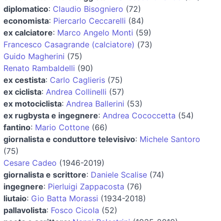
diplomatico
:
Claudio Bisogniero
(72)
economista
:
Piercarlo Ceccarelli
(84)
ex calciatore
:
Marco Angelo Monti
(59)
Francesco Casagrande (calciatore)
(73)
Guido Magherini
(75)
Renato Rambaldelli
(90)
ex cestista
:
Carlo Caglieris
(75)
ex ciclista
:
Andrea Collinelli
(57)
ex motociclista
:
Andrea Ballerini
(53)
ex rugbysta e ingegnere
:
Andrea Cococcetta
(54)
fantino
:
Mario Cottone
(66)
giornalista e conduttore televisivo
:
Michele Santoro
(75)
Cesare Cadeo
(1946-2019)
giornalista e scrittore
:
Daniele Scalise
(74)
ingegnere
:
Pierluigi Zappacosta
(76)
liutaio
:
Gio Batta Morassi
(1934-2018)
pallavolista
:
Fosco Cicola
(52)