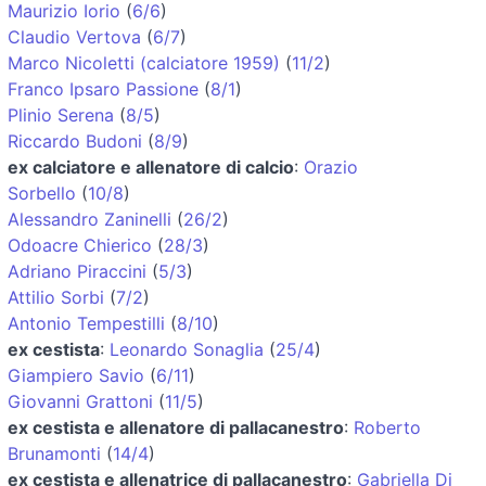
Maurizio Iorio
(
6/6
)
Claudio Vertova
(
6/7
)
Marco Nicoletti (calciatore 1959)
(
11/2
)
Franco Ipsaro Passione
(
8/1
)
Plinio Serena
(
8/5
)
Riccardo Budoni
(
8/9
)
ex calciatore e allenatore di calcio
:
Orazio
Sorbello
(
10/8
)
Alessandro Zaninelli
(
26/2
)
Odoacre Chierico
(
28/3
)
Adriano Piraccini
(
5/3
)
Attilio Sorbi
(
7/2
)
Antonio Tempestilli
(
8/10
)
ex cestista
:
Leonardo Sonaglia
(
25/4
)
Giampiero Savio
(
6/11
)
Giovanni Grattoni
(
11/5
)
ex cestista e allenatore di pallacanestro
:
Roberto
Brunamonti
(
14/4
)
ex cestista e allenatrice di pallacanestro
:
Gabriella Di