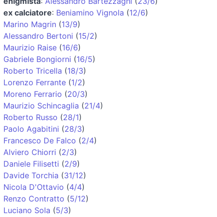
enigmista
:
Alessandro Bartezzaghi
(
23/6
)
ex calciatore
:
Beniamino Vignola
(
12/6
)
Marino Magrin
(
13/9
)
Alessandro Bertoni
(
15/2
)
Maurizio Raise
(
16/6
)
Gabriele Bongiorni
(
16/5
)
Roberto Tricella
(
18/3
)
Lorenzo Ferrante
(
1/2
)
Moreno Ferrario
(
20/3
)
Maurizio Schincaglia
(
21/4
)
Roberto Russo
(
28/1
)
Paolo Agabitini
(
28/3
)
Francesco De Falco
(
2/4
)
Alviero Chiorri
(
2/3
)
Daniele Filisetti
(
2/9
)
Davide Torchia
(
31/12
)
Nicola D'Ottavio
(
4/4
)
Renzo Contratto
(
5/12
)
Luciano Sola
(
5/3
)