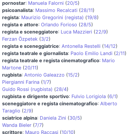
pornostar
:
Manuela Falorni
(
20/5
)
psicoanalista
:
Massimo Recalcati
(
28/11
)
regista
:
Maurizio Gregorini (regista)
(
19/8
)
regista e attore
:
Orlando Forioso
(
28/5
)
regista e sceneggiatore
:
Luca Mazzieri
(
22/9
)
Ferzan Özpetek
(
3/2
)
regista e sceneggiatrice
:
Antonella Restelli
(
14/12
)
regista teatrale e giornalista
:
Paolo Emilio Landi
(
2/11
)
regista teatrale e regista cinematografico
:
Mario
Martone
(
20/11
)
rugbista
:
Antonio Galeazzo
(
15/2
)
Piergianni Farina
(
1/7
)
Guido Rossi (rugbista)
(
28/4
)
rugbista e dirigente sportivo
:
Fulvio Lorigiola
(
6/1
)
sceneggiatore e regista cinematografico
:
Alberto
Taraglio
(
2/9
)
sciatrice alpina
:
Daniela Zini
(
30/5
)
Wanda Bieler
(
7/7
)
scrittore
:
Mauro Raccasi
(
10/10
)