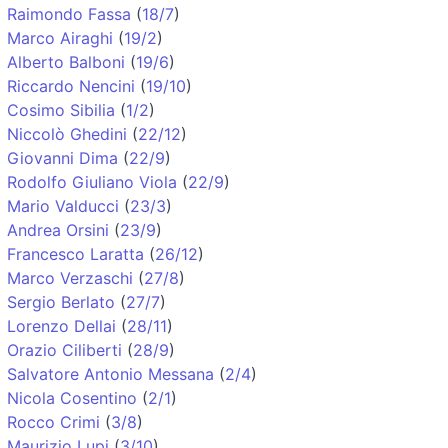
Raimondo Fassa
(
18/7
)
Marco Airaghi
(
19/2
)
Alberto Balboni
(
19/6
)
Riccardo Nencini
(
19/10
)
Cosimo Sibilia
(
1/2
)
Niccolò Ghedini
(
22/12
)
Giovanni Dima
(
22/9
)
Rodolfo Giuliano Viola
(
22/9
)
Mario Valducci
(
23/3
)
Andrea Orsini
(
23/9
)
Francesco Laratta
(
26/12
)
Marco Verzaschi
(
27/8
)
Sergio Berlato
(
27/7
)
Lorenzo Dellai
(
28/11
)
Orazio Ciliberti
(
28/9
)
Salvatore Antonio Messana
(
2/4
)
Nicola Cosentino
(
2/1
)
Rocco Crimi
(
3/8
)
Maurizio Lupi
(
3/10
)