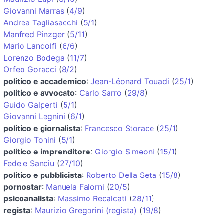
Giovanni Marras
(
4/9
)
Andrea Tagliasacchi
(
5/1
)
Manfred Pinzger
(
5/11
)
Mario Landolfi
(
6/6
)
Lorenzo Bodega
(
11/7
)
Orfeo Goracci
(
8/2
)
politico e accademico
:
Jean-Léonard Touadi
(
25/1
)
politico e avvocato
:
Carlo Sarro
(
29/8
)
Guido Galperti
(
5/1
)
Giovanni Legnini
(
6/1
)
politico e giornalista
:
Francesco Storace
(
25/1
)
Giorgio Tonini
(
5/1
)
politico e imprenditore
:
Giorgio Simeoni
(
15/1
)
Fedele Sanciu
(
27/10
)
politico e pubblicista
:
Roberto Della Seta
(
15/8
)
pornostar
:
Manuela Falorni
(
20/5
)
psicoanalista
:
Massimo Recalcati
(
28/11
)
regista
:
Maurizio Gregorini (regista)
(
19/8
)