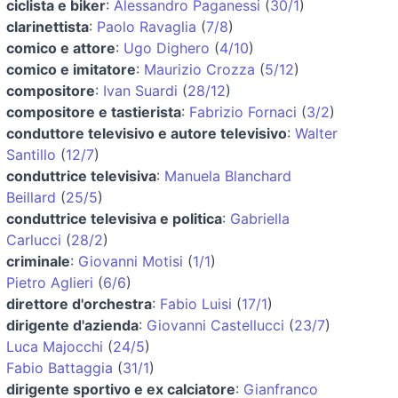
ciclista e biker
:
Alessandro Paganessi
(
30/1
)
clarinettista
:
Paolo Ravaglia
(
7/8
)
comico e attore
:
Ugo Dighero
(
4/10
)
comico e imitatore
:
Maurizio Crozza
(
5/12
)
compositore
:
Ivan Suardi
(
28/12
)
compositore e tastierista
:
Fabrizio Fornaci
(
3/2
)
conduttore televisivo e autore televisivo
:
Walter
Santillo
(
12/7
)
conduttrice televisiva
:
Manuela Blanchard
Beillard
(
25/5
)
conduttrice televisiva e politica
:
Gabriella
Carlucci
(
28/2
)
criminale
:
Giovanni Motisi
(
1/1
)
Pietro Aglieri
(
6/6
)
direttore d'orchestra
:
Fabio Luisi
(
17/1
)
dirigente d'azienda
:
Giovanni Castellucci
(
23/7
)
Luca Majocchi
(
24/5
)
Fabio Battaggia
(
31/1
)
dirigente sportivo e ex calciatore
:
Gianfranco