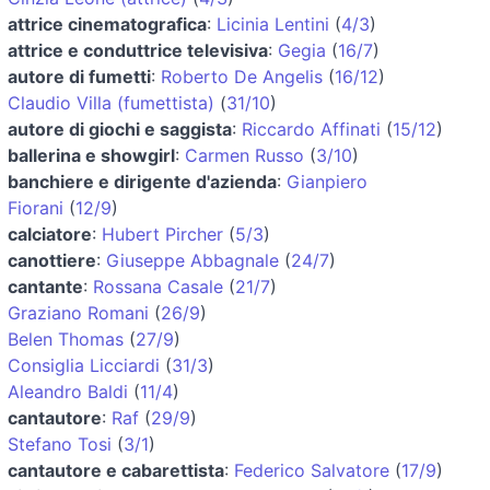
attrice cinematografica
:
Licinia Lentini
(
4/3
)
attrice e conduttrice televisiva
:
Gegia
(
16/7
)
autore di fumetti
:
Roberto De Angelis
(
16/12
)
Claudio Villa (fumettista)
(
31/10
)
autore di giochi e saggista
:
Riccardo Affinati
(
15/12
)
ballerina e showgirl
:
Carmen Russo
(
3/10
)
banchiere e dirigente d'azienda
:
Gianpiero
Fiorani
(
12/9
)
calciatore
:
Hubert Pircher
(
5/3
)
canottiere
:
Giuseppe Abbagnale
(
24/7
)
cantante
:
Rossana Casale
(
21/7
)
Graziano Romani
(
26/9
)
Belen Thomas
(
27/9
)
Consiglia Licciardi
(
31/3
)
Aleandro Baldi
(
11/4
)
cantautore
:
Raf
(
29/9
)
Stefano Tosi
(
3/1
)
cantautore e cabarettista
:
Federico Salvatore
(
17/9
)