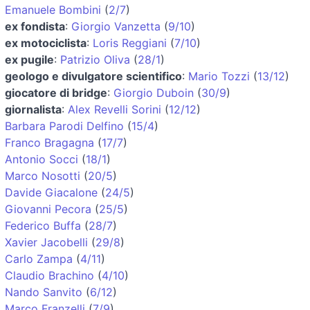
Emanuele Bombini
(
2/7
)
ex fondista
:
Giorgio Vanzetta
(
9/10
)
ex motociclista
:
Loris Reggiani
(
7/10
)
ex pugile
:
Patrizio Oliva
(
28/1
)
geologo e divulgatore scientifico
:
Mario Tozzi
(
13/12
)
giocatore di bridge
:
Giorgio Duboin
(
30/9
)
giornalista
:
Alex Revelli Sorini
(
12/12
)
Barbara Parodi Delfino
(
15/4
)
Franco Bragagna
(
17/7
)
Antonio Socci
(
18/1
)
Marco Nosotti
(
20/5
)
Davide Giacalone
(
24/5
)
Giovanni Pecora
(
25/5
)
Federico Buffa
(
28/7
)
Xavier Jacobelli
(
29/8
)
Carlo Zampa
(
4/11
)
Claudio Brachino
(
4/10
)
Nando Sanvito
(
6/12
)
Marco Franzelli
(
7/9
)