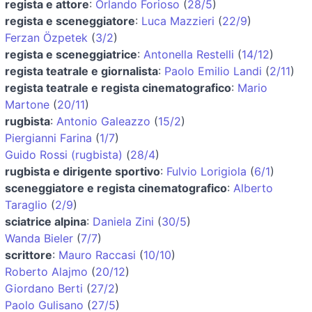
regista e attore
:
Orlando Forioso
(
28/5
)
regista e sceneggiatore
:
Luca Mazzieri
(
22/9
)
Ferzan Özpetek
(
3/2
)
regista e sceneggiatrice
:
Antonella Restelli
(
14/12
)
regista teatrale e giornalista
:
Paolo Emilio Landi
(
2/11
)
regista teatrale e regista cinematografico
:
Mario
Martone
(
20/11
)
rugbista
:
Antonio Galeazzo
(
15/2
)
Piergianni Farina
(
1/7
)
Guido Rossi (rugbista)
(
28/4
)
rugbista e dirigente sportivo
:
Fulvio Lorigiola
(
6/1
)
sceneggiatore e regista cinematografico
:
Alberto
Taraglio
(
2/9
)
sciatrice alpina
:
Daniela Zini
(
30/5
)
Wanda Bieler
(
7/7
)
scrittore
:
Mauro Raccasi
(
10/10
)
Roberto Alajmo
(
20/12
)
Giordano Berti
(
27/2
)
Paolo Gulisano
(
27/5
)