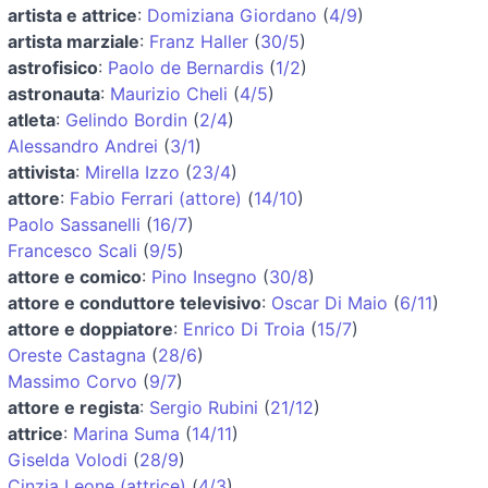
artista e attrice
:
Domiziana Giordano
(
4/9
)
artista marziale
:
Franz Haller
(
30/5
)
astrofisico
:
Paolo de Bernardis
(
1/2
)
astronauta
:
Maurizio Cheli
(
4/5
)
atleta
:
Gelindo Bordin
(
2/4
)
Alessandro Andrei
(
3/1
)
attivista
:
Mirella Izzo
(
23/4
)
attore
:
Fabio Ferrari (attore)
(
14/10
)
Paolo Sassanelli
(
16/7
)
Francesco Scali
(
9/5
)
attore e comico
:
Pino Insegno
(
30/8
)
attore e conduttore televisivo
:
Oscar Di Maio
(
6/11
)
attore e doppiatore
:
Enrico Di Troia
(
15/7
)
Oreste Castagna
(
28/6
)
Massimo Corvo
(
9/7
)
attore e regista
:
Sergio Rubini
(
21/12
)
attrice
:
Marina Suma
(
14/11
)
Giselda Volodi
(
28/9
)
Cinzia Leone (attrice)
(
4/3
)