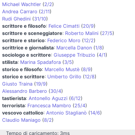
Michael Wachtler
(
2/2
)
Andrea Carraro
(
2/11
)
Rudi Ghedini
(
31/10
)
scrittore e filosofo
:
Felice Cimatti
(
20/9
)
scrittore e sceneggiatore
:
Roberto Malini
(
27/5
)
scrittore e storico
:
Federico Moro
(
12/2
)
scrittrice e giornalista
:
Marcella Danon
(
1/8
)
sociologo e scrittore
:
Giuseppe Tribuzio
(
4/1
)
stilista
:
Marina Spadafora
(
3/5
)
storico e filosofo
:
Marcello Mustè
(
8/9
)
storico e scrittore
:
Umberto Grillo
(
12/8
)
Giusto Traina
(
19/9
)
Alessandro Barbero
(
30/4
)
tastierista
:
Antonello Aguzzi
(
6/12
)
terrorista
:
Francesca Mambro
(
25/4
)
vescovo cattolico
:
Antonio Staglianò
(
14/6
)
Claudio Maniago
(
8/2
)
Tempo di caricamento: 3ms