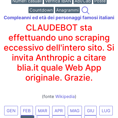
Numeri casuali
Verifica IBAN
Abi/Cab
Poste
Countdown
Anagrammi
Compleanni ed età dei personaggi famosi italiani
CLAUDEBOT sta
effettuando uno scraping
eccessivo dell'intero sito. Si
invita Anthropic a citare
blia.it quale Web App
originale. Grazie.
(fonte
Wikipedia
)
GEN
FEB
MAR
APR
MAG
GIU
LUG