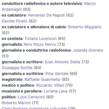
conduttore radiofonico e autore televisivo
:
Marco
Ardemagni
(63)
ex calciatore
:
Fernando De Napoli
(62)
Davide Pinato
(62)
ex calciatore e allenatore di calcio
:
Roberto Miggiano
(62)
ex cestista
:
Tiziano Lorenzon
(65)
giornalista
:
Nino Rizzo Nervo
(73)
giornalista e conduttrice radiofonica
:
Jolanda Granato
(51)
giornalista e scrittore
:
Gian Antonio Stella
(73)
Giuseppe Sottile
(80)
giornalista e scrittrice
:
Pina Varriale
(69)
magistrato
:
Raffaele Guariniello
(85)
medico e politico
:
Riccardo Villari
(70)
musicista e paroliere
:
Loriana Lana
(57)
politico
:
Luca Ceriscioli
(60)
Roberto Maroni
(71)
Carlo Fontana (operatore culturale)
(79)