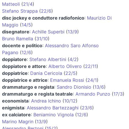
Matteoli
(
21/4
)
Stefano Strappa
(
22/6
)
disc jockey e conduttore radiofonico
:
Maurizio Di
Maggio
(
14/5
)
disegnatore
:
Achille Superbi
(
13/9
)
Bruno Ramella
(
31/10
)
docente e politico
:
Alessandro Saro Alfonso
Pagano
(
12/6
)
doppiatore
:
Stefano Albertini
(
4/2
)
doppiatore e attore
:
Alberto Olivero
(
22/11
)
doppiatrice
:
Dania Cericola
(
22/5
)
doppiatrice e attrice
:
Emanuela Rossi
(
24/1
)
drammaturgo e regista
:
Sandro Dionisio
(
13/6
)
drammaturgo e regista teatrale
:
Armando Punzo
(
17/3
)
economista
:
Andrea Ichino
(
10/12
)
enigmista
:
Alessandro Bartezzaghi
(
23/6
)
ex calciatore
:
Beniamino Vignola
(
12/6
)
Marino Magrin
(
13/9
)
Alessandro Bertoni
(
15/2
)