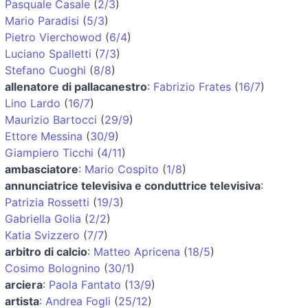
Pasquale Casale
(
2/3
)
Mario Paradisi
(
5/3
)
Pietro Vierchowod
(
6/4
)
Luciano Spalletti
(
7/3
)
Stefano Cuoghi
(
8/8
)
allenatore di pallacanestro
:
Fabrizio Frates
(
16/7
)
Lino Lardo
(
16/7
)
Maurizio Bartocci
(
29/9
)
Ettore Messina
(
30/9
)
Giampiero Ticchi
(
4/11
)
ambasciatore
:
Mario Cospito
(
1/8
)
annunciatrice televisiva e conduttrice televisiva
:
Patrizia Rossetti
(
19/3
)
Gabriella Golia
(
2/2
)
Katia Svizzero
(
7/7
)
arbitro di calcio
:
Matteo Apricena
(
18/5
)
Cosimo Bolognino
(
30/1
)
arciera
:
Paola Fantato
(
13/9
)
artista
:
Andrea Fogli
(
25/12
)