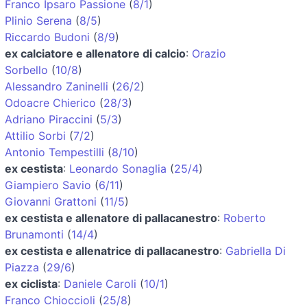
Franco Ipsaro Passione
(
8/1
)
Plinio Serena
(
8/5
)
Riccardo Budoni
(
8/9
)
ex calciatore e allenatore di calcio
:
Orazio
Sorbello
(
10/8
)
Alessandro Zaninelli
(
26/2
)
Odoacre Chierico
(
28/3
)
Adriano Piraccini
(
5/3
)
Attilio Sorbi
(
7/2
)
Antonio Tempestilli
(
8/10
)
ex cestista
:
Leonardo Sonaglia
(
25/4
)
Giampiero Savio
(
6/11
)
Giovanni Grattoni
(
11/5
)
ex cestista e allenatore di pallacanestro
:
Roberto
Brunamonti
(
14/4
)
ex cestista e allenatrice di pallacanestro
:
Gabriella Di
Piazza
(
29/6
)
ex ciclista
:
Daniele Caroli
(
10/1
)
Franco Chioccioli
(
25/8
)