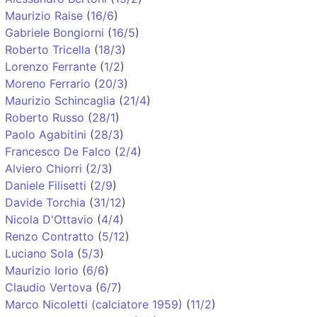
Maurizio Raise
(
16/6
)
Gabriele Bongiorni
(
16/5
)
Roberto Tricella
(
18/3
)
Lorenzo Ferrante
(
1/2
)
Moreno Ferrario
(
20/3
)
Maurizio Schincaglia
(
21/4
)
Roberto Russo
(
28/1
)
Paolo Agabitini
(
28/3
)
Francesco De Falco
(
2/4
)
Alviero Chiorri
(
2/3
)
Daniele Filisetti
(
2/9
)
Davide Torchia
(
31/12
)
Nicola D'Ottavio
(
4/4
)
Renzo Contratto
(
5/12
)
Luciano Sola
(
5/3
)
Maurizio Iorio
(
6/6
)
Claudio Vertova
(
6/7
)
Marco Nicoletti (calciatore 1959)
(
11/2
)