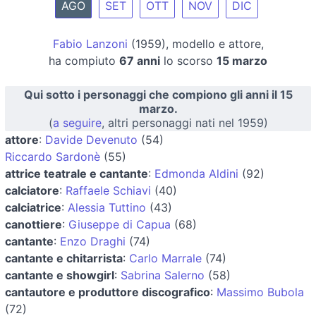
AGO
SET
OTT
NOV
DIC
Fabio Lanzoni
(1959), modello e attore,
ha compiuto
67 anni
lo scorso
15 marzo
Qui sotto i personaggi che compiono gli anni il 15
marzo.
(
a seguire
, altri personaggi nati nel 1959)
attore
:
Davide Devenuto
(54)
Riccardo Sardonè
(55)
attrice teatrale e cantante
:
Edmonda Aldini
(92)
calciatore
:
Raffaele Schiavi
(40)
calciatrice
:
Alessia Tuttino
(43)
canottiere
:
Giuseppe di Capua
(68)
cantante
:
Enzo Draghi
(74)
cantante e chitarrista
:
Carlo Marrale
(74)
cantante e showgirl
:
Sabrina Salerno
(58)
cantautore e produttore discografico
:
Massimo Bubola
(72)