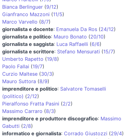
Bianca Berlinguer
(
9/12
)
Gianfranco Mazzoni
(
11/5
)
Marco Varvello
(
8/7
)
giornalista e docente
:
Emanuela Da Ros
(
24/12
)
giornalista e politico
:
Mauro Bonato
(
20/10
)
giornalista e saggista
:
Luca Raffaelli
(
6/6
)
giornalista e scrittore
:
Stefano Mensurati
(
15/7
)
Umberto Rapetto
(
19/8
)
Paolo Fallai
(
19/7
)
Curzio Maltese
(
30/3
)
Mauro Suttora
(
8/9
)
imprenditore e politico
:
Salvatore Tomaselli
(politico)
(
2/12
)
Pieralfonso Fratta Pasini
(
2/2
)
Massimo Carraro
(
8/3
)
imprenditore e produttore discografico
:
Massimo
Gabutti
(
2/8
)
informatico e giornalista
:
Corrado Giustozzi
(
29/4
)