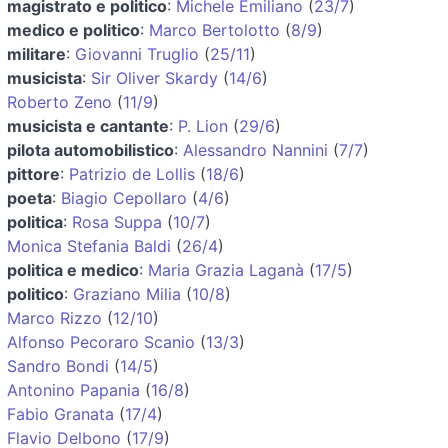
magistrato e politico
:
Michele Emiliano
(
23/7
)
medico e politico
:
Marco Bertolotto
(
8/9
)
militare
:
Giovanni Truglio
(
25/11
)
musicista
:
Sir Oliver Skardy
(
14/6
)
Roberto Zeno
(
11/9
)
musicista e cantante
:
P. Lion
(
29/6
)
pilota automobilistico
:
Alessandro Nannini
(
7/7
)
pittore
:
Patrizio de Lollis
(
18/6
)
poeta
:
Biagio Cepollaro
(
4/6
)
politica
:
Rosa Suppa
(
10/7
)
Monica Stefania Baldi
(
26/4
)
politica e medico
:
Maria Grazia Laganà
(
17/5
)
politico
:
Graziano Milia
(
10/8
)
Marco Rizzo
(
12/10
)
Alfonso Pecoraro Scanio
(
13/3
)
Sandro Bondi
(
14/5
)
Antonino Papania
(
16/8
)
Fabio Granata
(
17/4
)
Flavio Delbono
(
17/9
)