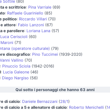
 Sottile
(80)
ta e scrittrice
:
Pina Varriale
(69)
ato
:
Raffaele Guariniello
(85)
 politico
:
Riccardo Villari
(70)
e attore
:
Fabio Lanzoni
(67)
a e paroliere
:
Loriana Lana
(57)
:
Luca Ceriscioli
(60)
 Maroni
(71)
ntana (operatore culturale)
(79)
ore discografico
:
Pino Tuccimei
(1939-2020)
Vanni Vallino
(70)
:
Pinuccio Sciola
(1942-2016)
l
:
Lucia Galeone
(46)
:
Diego Nargiso
(56)
Qui sotto i personaggi che hanno 63 anni
re di calcio
:
Daniele Bernazzani
(
28/1
)
e di calcio a 5 e allenatore di calcio
:
Roberto Menichelli
(
1