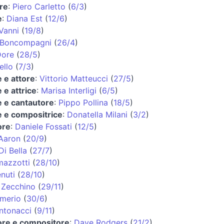
re
:
Piero Carletto
(
6/3
)
e
:
Diana Est
(
12/6
)
Vanni
(
19/8
)
 Boncompagni
(
26/4
)
Dore
(
28/5
)
ello
(
7/3
)
 e attore
:
Vittorio Matteucci
(
27/5
)
 e attrice
:
Marisa Interligi
(
6/5
)
e e cantautore
:
Pippo Pollina
(
18/5
)
e e compositrice
:
Donatella Milani
(
3/2
)
ore
:
Daniele Fossati
(
12/5
)
Aaron
(
20/9
)
Di Bella
(
27/7
)
mazzotti
(
28/10
)
nuti
(
28/10
)
 Zecchino
(
29/11
)
Amerio
(
30/6
)
ntonacci
(
9/11
)
ore e compositore
:
Dave Rodgers
(
21/2
)