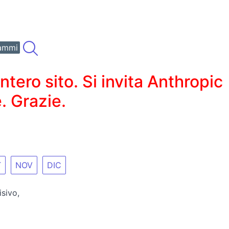
ammi
ero sito. Si invita Anthropic
. Grazie.
T
NOV
DIC
sivo,