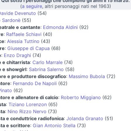
Qui sotto i personaggi che compiono gli anni il 15 marzo.
(
a seguire
, altri personaggi nati nel 1963)
Davide Devenuto
(54)
o Sardonè
(55)
teatrale e cantante
:
Edmonda Aldini
(92)
re
:
Raffaele Schiavi
(40)
ice
:
Alessia Tuttino
(43)
re
:
Giuseppe di Capua
(68)
e
:
Enzo Draghi
(74)
 e chitarrista
:
Carlo Marrale
(74)
e e showgirl
:
Sabrina Salerno
(58)
re e produttore discografico
:
Massimo Bubola
(72)
atore
:
Fernando De Napoli
(62)
Pinato
(62)
atore e allenatore di calcio
:
Roberto Miggiano
(62)
sta
:
Tiziano Lorenzon
(65)
sta
:
Nino Rizzo Nervo
(73)
sta e conduttrice radiofonica
:
Jolanda Granato
(51)
sta e scrittore
:
Gian Antonio Stella
(73)