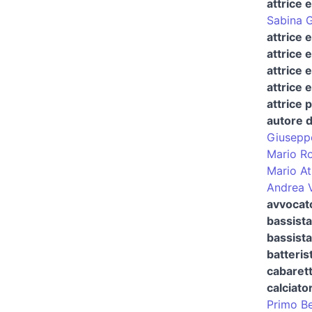
attrice 
Sabina 
attrice 
attrice 
attrice 
attrice 
attrice 
autore d
Giuseppe
Mario Ro
Mario At
Andrea V
avvocat
bassista
bassista
batteris
cabarett
calciato
Primo Be