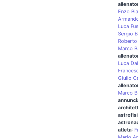
allenato
Enzo Bi
Armand
Luca Fus
Sergio Ba
Roberto
Marco Ba
allenato
Luca Da
Francesc
Giulio 
allenato
Marco B
annuncia
architet
astrofis
astrona
atleta
:
F
Mario A