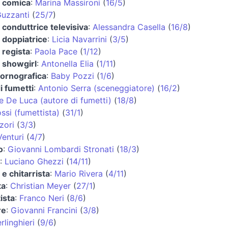
e comica
:
Marina Massironi
(
16/5
)
Guzzanti
(
25/7
)
e conduttrice televisiva
:
Alessandra Casella
(
16/8
)
e doppiatrice
:
Licia Navarrini
(
3/5
)
e regista
:
Paola Pace
(
1/12
)
e showgirl
:
Antonella Elia
(
1/11
)
pornografica
:
Baby Pozzi
(
1/6
)
i fumetti
:
Antonio Serra (sceneggiatore)
(
16/2
)
 De Luca (autore di fumetti)
(
18/8
)
ssi (fumettista)
(
31/1
)
zori
(
3/3
)
enturi
(
4/7
)
o
:
Giovanni Lombardi Stronati
(
18/3
)
:
Luciano Ghezzi
(
14/11
)
 e chitarrista
:
Mario Rivera
(
4/11
)
ta
:
Christian Meyer
(
27/1
)
ista
:
Franco Neri
(
8/6
)
re
:
Giovanni Francini
(
3/8
)
rlinghieri
(
9/6
)