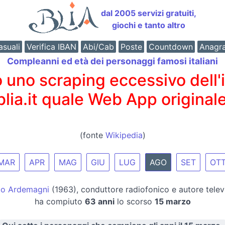
dal 2005 servizi gratuiti,
giochi e tanto altro
suali
Verifica IBAN
Abi/Cab
Poste
Countdown
Anagr
Compleanni ed età dei personaggi famosi italiani
o scraping eccessivo dell'int
 blia.it quale Web App originale
(fonte
Wikipedia
)
MAR
APR
MAG
GIU
LUG
AGO
SET
OT
o Ardemagni
(1963), conduttore radiofonico e autore televi
ha compiuto
63 anni
lo scorso
15 marzo