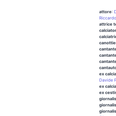
attore
:
Riccard
attrice 
calciato
calciatr
canottie
cantant
cantante
cantant
cantauto
ex calci
Davide 
ex calci
ex cesti
giornali
giornali
giornali