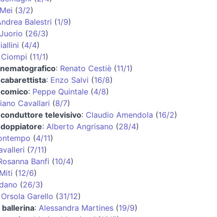
 Mei
(
3/2
)
ndrea Balestri
(
1/9
)
Juorio
(
26/3
)
allini
(
4/4
)
 Ciompi
(
11/1
)
cinematografico
:
Renato Cestiè
(
11/1
)
 cabarettista
:
Enzo Salvi
(
16/8
)
e comico
:
Peppe Quintale
(
4/8
)
iano Cavallari
(
8/7
)
 conduttore televisivo
:
Claudio Amendola
(
16/2
)
 doppiatore
:
Alberto Angrisano
(
28/4
)
Bontempo
(
4/11
)
valleri
(
7/11
)
Rosanna Banfi
(
10/4
)
Miti
(
12/6
)
ldano
(
26/3
)
 Orsola Garello
(
31/12
)
 ballerina
:
Alessandra Martines
(
19/9
)