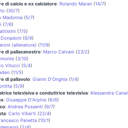
re di calcio e ex calciatore
:
Rolando Maran
(
14/7
)
ato
(
30/7
)
o Madonna
(
5/7
)
i
(
7/6
)
ttistini
(
7/5
)
 Donadoni
(
9/9
)
roni (allenatore)
(
11/9
)
re di pallacanestro
:
Marco Calvani
(
23/2
)
lmonte
(
3/10
)
o Vitucci
(
5/4
)
Cadeo
(
11/5
)
re di pallavolo
:
Gianni D'Onghia
(
1/4
)
onitta
(
5/9
)
trice televisiva e conduttrice televisiva
:
Alessandra Canal
to
:
Giuseppe D'Arpino
(
6/6
)
ico
:
Andrea Possenti
(
9/7
)
uta
:
Carlo Viberti
(
22/4
)
rancesco Panetta
(
10/1
)
rdemagni
(
2/4
)