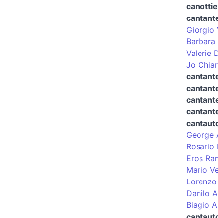
canottie
cantant
Giorgio 
Barbara
Valerie 
Jo Chiar
cantante
cantante
cantant
cantant
cantaut
George 
Rosario 
Eros Ra
Mario Ve
Lorenzo
Danilo 
Biagio A
cantaut