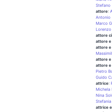
Stefano
attore
:
A
Antonio 
Marco Gi
Lorenzo
attore 
attore e
attore 
Massimil
attore e
attore e
Pietro 
Guido Ca
attrice
:
Michela 
Nina So
Stefania
attrice e