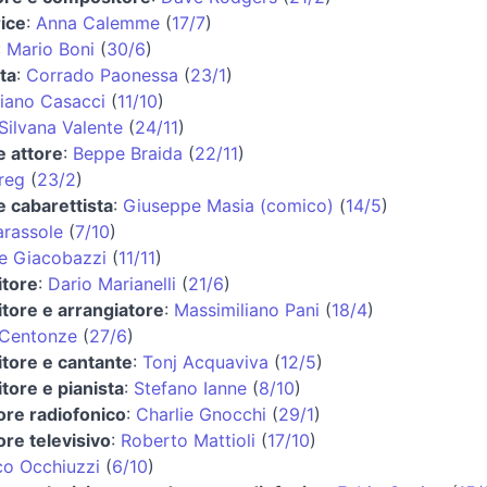
ice
:
Anna Calemme
(
17/7
)
:
Mario Boni
(
30/6
)
sta
:
Corrado Paonessa
(
23/1
)
iano Casacci
(
11/10
)
Silvana Valente
(
24/11
)
e attore
:
Beppe Braida
(
22/11
)
Greg
(
23/2
)
 cabarettista
:
Giuseppe Masia (comico)
(
14/5
)
arassole
(
7/10
)
e Giacobazzi
(
11/11
)
tore
:
Dario Marianelli
(
21/6
)
tore e arrangiatore
:
Massimiliano Pani
(
18/4
)
 Centonze
(
27/6
)
tore e cantante
:
Tonj Acquaviva
(
12/5
)
tore e pianista
:
Stefano Ianne
(
8/10
)
ore radiofonico
:
Charlie Gnocchi
(
29/1
)
re televisivo
:
Roberto Mattioli
(
17/10
)
co Occhiuzzi
(
6/10
)