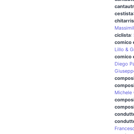
cantautr
cestista
chitarri
Massimil
ciclista
:
comico 
Lillo & 
comico e
Diego P
Giusepp
composi
composi
Michele
composi
composi
condutt
condutto
Frances