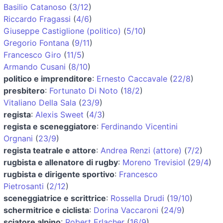
Basilio Catanoso
(
3/12
)
Riccardo Fragassi
(
4/6
)
Giuseppe Castiglione (politico)
(
5/10
)
Gregorio Fontana
(
9/11
)
Francesco Giro
(
11/5
)
Armando Cusani
(
8/10
)
politico e imprenditore
:
Ernesto Caccavale
(
22/8
)
presbitero
:
Fortunato Di Noto
(
18/2
)
Vitaliano Della Sala
(
23/9
)
regista
:
Alexis Sweet
(
4/3
)
regista e sceneggiatore
:
Ferdinando Vicentini
Orgnani
(
23/9
)
regista teatrale e attore
:
Andrea Renzi (attore)
(
7/2
)
rugbista e allenatore di rugby
:
Moreno Trevisiol
(
29/4
)
rugbista e dirigente sportivo
:
Francesco
Pietrosanti
(
2/12
)
sceneggiatrice e scrittrice
:
Rossella Drudi
(
19/10
)
schermitrice e ciclista
:
Dorina Vaccaroni
(
24/9
)
sciatore alpino
:
Robert Erlacher
(
16/9
)