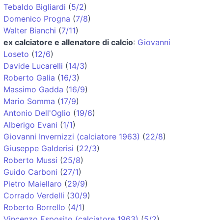
Tebaldo Bigliardi
(
5/2
)
Domenico Progna
(
7/8
)
Walter Bianchi
(
7/11
)
ex calciatore e allenatore di calcio
:
Giovanni
Loseto
(
12/6
)
Davide Lucarelli
(
14/3
)
Roberto Galia
(
16/3
)
Massimo Gadda
(
16/9
)
Mario Somma
(
17/9
)
Antonio Dell'Oglio
(
19/6
)
Alberigo Evani
(
1/1
)
Giovanni Invernizzi (calciatore 1963)
(
22/8
)
Giuseppe Galderisi
(
22/3
)
Roberto Mussi
(
25/8
)
Guido Carboni
(
27/1
)
Pietro Maiellaro
(
29/9
)
Corrado Verdelli
(
30/9
)
Roberto Borrello
(
4/1
)
Vincenzo Esposito (calciatore 1963)
(
5/2
)