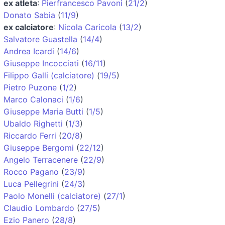
ex atleta
:
Pierfrancesco Pavoni
(
21/2
)
Donato Sabia
(
11/9
)
ex calciatore
:
Nicola Caricola
(
13/2
)
Salvatore Guastella
(
14/4
)
Andrea Icardi
(
14/6
)
Giuseppe Incocciati
(
16/11
)
Filippo Galli (calciatore)
(
19/5
)
Pietro Puzone
(
1/2
)
Marco Calonaci
(
1/6
)
Giuseppe Maria Butti
(
1/5
)
Ubaldo Righetti
(
1/3
)
Riccardo Ferri
(
20/8
)
Giuseppe Bergomi
(
22/12
)
Angelo Terracenere
(
22/9
)
Rocco Pagano
(
23/9
)
Luca Pellegrini
(
24/3
)
Paolo Monelli (calciatore)
(
27/1
)
Claudio Lombardo
(
27/5
)
Ezio Panero
(
28/8
)