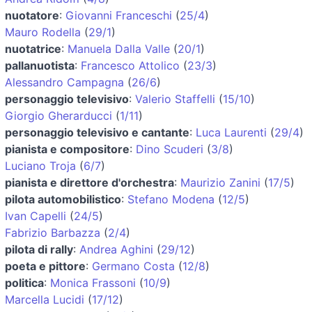
nuotatore
:
Giovanni Franceschi
(
25/4
)
Mauro Rodella
(
29/1
)
nuotatrice
:
Manuela Dalla Valle
(
20/1
)
pallanuotista
:
Francesco Attolico
(
23/3
)
Alessandro Campagna
(
26/6
)
personaggio televisivo
:
Valerio Staffelli
(
15/10
)
Giorgio Gherarducci
(
1/11
)
personaggio televisivo e cantante
:
Luca Laurenti
(
29/4
)
pianista e compositore
:
Dino Scuderi
(
3/8
)
Luciano Troja
(
6/7
)
pianista e direttore d'orchestra
:
Maurizio Zanini
(
17/5
)
pilota automobilistico
:
Stefano Modena
(
12/5
)
Ivan Capelli
(
24/5
)
Fabrizio Barbazza
(
2/4
)
pilota di rally
:
Andrea Aghini
(
29/12
)
poeta e pittore
:
Germano Costa
(
12/8
)
politica
:
Monica Frassoni
(
10/9
)
Marcella Lucidi
(
17/12
)