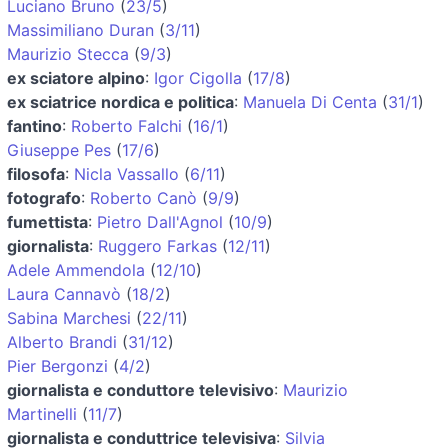
Luciano Bruno
(
23/5
)
Massimiliano Duran
(
3/11
)
Maurizio Stecca
(
9/3
)
ex sciatore alpino
:
Igor Cigolla
(
17/8
)
ex sciatrice nordica e politica
:
Manuela Di Centa
(
31/1
)
fantino
:
Roberto Falchi
(
16/1
)
Giuseppe Pes
(
17/6
)
filosofa
:
Nicla Vassallo
(
6/11
)
fotografo
:
Roberto Canò
(
9/9
)
fumettista
:
Pietro Dall'Agnol
(
10/9
)
giornalista
:
Ruggero Farkas
(
12/11
)
Adele Ammendola
(
12/10
)
Laura Cannavò
(
18/2
)
Sabina Marchesi
(
22/11
)
Alberto Brandi
(
31/12
)
Pier Bergonzi
(
4/2
)
giornalista e conduttore televisivo
:
Maurizio
Martinelli
(
11/7
)
giornalista e conduttrice televisiva
:
Silvia