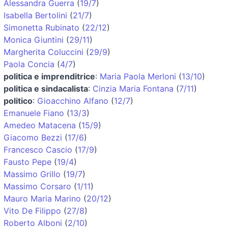
Alessandra Guerra
(
19/7
)
Isabella Bertolini
(
21/7
)
Simonetta Rubinato
(
22/12
)
Monica Giuntini
(
29/11
)
Margherita Coluccini
(
29/9
)
Paola Concia
(
4/7
)
politica e imprenditrice
:
Maria Paola Merloni
(
13/10
)
politica e sindacalista
:
Cinzia Maria Fontana
(
7/11
)
politico
:
Gioacchino Alfano
(
12/7
)
Emanuele Fiano
(
13/3
)
Amedeo Matacena
(
15/9
)
Giacomo Bezzi
(
17/6
)
Francesco Cascio
(
17/9
)
Fausto Pepe
(
19/4
)
Massimo Grillo
(
19/7
)
Massimo Corsaro
(
1/11
)
Mauro Maria Marino
(
20/12
)
Vito De Filippo
(
27/8
)
Roberto Alboni
(
2/10
)