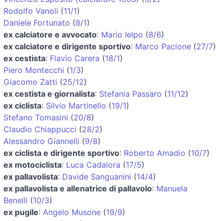
Rodolfo Vanoli
(
11/1
)
Daniele Fortunato
(
8/1
)
ex calciatore e avvocato
:
Mario Ielpo
(
8/6
)
ex calciatore e dirigente sportivo
:
Marco Pacione
(
27/7
)
ex cestista
:
Flavio Carera
(
18/1
)
Piero Montecchi
(
1/3
)
Giacomo Zatti
(
25/12
)
ex cestista e giornalista
:
Stefania Passaro
(
11/12
)
ex ciclista
:
Silvio Martinello
(
19/1
)
Stefano Tomasini
(
20/8
)
Claudio Chiappucci
(
28/2
)
Alessandro Giannelli
(
9/8
)
ex ciclista e dirigente sportivo
:
Roberto Amadio
(
10/7
)
ex motociclista
:
Luca Cadalora
(
17/5
)
ex pallavolista
:
Davide Sanguanini
(
14/4
)
ex pallavolista e allenatrice di pallavolo
:
Manuela
Benelli
(
10/3
)
ex pugile
:
Angelo Musone
(
19/9
)