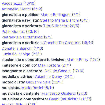
Vaccarezza
(
16/10
)
Antonella Clerici
(
6/12
)
giornalista e politico
:
Marco Berlinguer
(
7/1
)
giornalista e regista
:
Stefano Maria Bianchi
(
8/5
)
giornalista e scrittore
:
Tito Giliberto
(
20/5
)
Peter Gomez
(
23/10
)
Pietrangelo Buttafuoco
(
2/9
)
giornalista e scrittrice
:
Concita De Gregorio
(
19/11
)
Donatella Bianchi
(
1/10
)
Lucia Bellaspiga
(
25/1
)
illusionista e conduttore televisivo
:
Marco Berry
(
12/4
)
imitatore e comico
:
Max Tortora
(
21/1
)
insegnante e scrittore
:
Davide Gandini
(
17/10
)
modella e attrice
:
Valentine Demy
(
24/1
)
motociclista
:
Giovanni Sala
(
23/11
)
musicista
:
Mario Rosini
(
6/11
)
musicista e cantante
:
Francesco Gualerzi
(
31/3
)
musicista e compositore
:
Gaudi (musicista)
(
12/7
)
Andrea Ridolfi
(
4/8
)