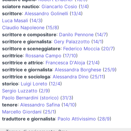
sciatore nautico
:
Giancarlo Cosio
(
1/4
)
scrittore
:
Alessandro Golinelli
(
13/4
)
Luca Masali
(
14/3
)
Claudio Napoleone
(
15/8
)
scrittore e compositore
:
Danilo Pennone
(
14/7
)
scrittore e giornalista
:
Gery Palazzotto
(
14/1
)
scrittore e sceneggiatore
:
Federico Moccia
(
20/7
)
scrittrice
:
Rossana Campo
(
17/10
)
scrittrice e attrice
:
Francesca D'Aloja
(
21/4
)
scrittrice e giornalista
:
Alessandra Borghese
(
25/9
)
scrittrice e sociologa
:
Alessandra Dino
(
25/11
)
storico
:
Luigi Loreto
(
12/4
)
Sergio Luzzatto
(
2/9
)
Paolo Bernardini (storico)
(
31/3
)
tenore
:
Alessandro Safina
(
14/10
)
Marcello Giordani
(
25/1
)
traduttore e giornalista
:
Paolo Attivissimo
(
28/9
)