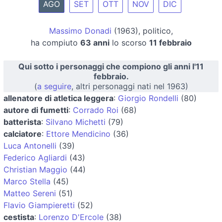
AGO
SET
OTT
NOV
DIC
Massimo Donadi
(1963), politico,
ha compiuto
63 anni
lo scorso
11 febbraio
Qui sotto i personaggi che compiono gli anni l'11
febbraio.
(
a seguire
, altri personaggi nati nel 1963)
allenatore di atletica leggera
:
Giorgio Rondelli
(80)
autore di fumetti
:
Corrado Roi
(68)
batterista
:
Silvano Michetti
(79)
calciatore
:
Ettore Mendicino
(36)
Luca Antonelli
(39)
Federico Agliardi
(43)
Christian Maggio
(44)
Marco Stella
(45)
Matteo Sereni
(51)
Flavio Giampieretti
(52)
cestista
:
Lorenzo D'Ercole
(38)