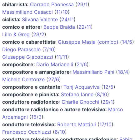
chitarrista
:
Corrado Paonessa
(
23/1
)
Massimiliano Casacci
(
11/10
)
ciclista
:
Silvana Valente
(
24/11
)
comico e attore
:
Beppe Braida
(
22/11
)
Lillo & Greg
(
23/2
)
comico e cabarettista
:
Giuseppe Masia (comico)
(
14/5
)
Diego Parassole
(
7/10
)
Giuseppe Giacobazzi
(
11/11
)
compositore
:
Dario Marianelli
(
21/6
)
compositore e arrangiatore
:
Massimiliano Pani
(
18/4
)
Michele Centonze
(
27/6
)
compositore e cantante
:
Tonj Acquaviva
(
12/5
)
compositore e pianista
:
Stefano Ianne
(
8/10
)
conduttore radiofonico
:
Charlie Gnocchi
(
29/1
)
conduttore radiofonico e autore televisivo
:
Marco
Ardemagni
(
15/3
)
conduttore televisivo
:
Roberto Mattioli
(
17/10
)
Francesco Occhiuzzi
(
6/10
)
conduttore televisivo e conduttore radiofonico
:
Fabio