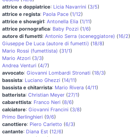
attrice e doppiatrice
:
Licia Navarrini
(
3/5
)
attrice e regista
:
Paola Pace
(
1/12
)
attrice e showgirl
:
Antonella Elia
(
1/11
)
attrice pornografica
:
Baby Pozzi
(
1/6
)
autore di fumetti
:
Antonio Serra (sceneggiatore)
(
16/2
)
Giuseppe De Luca (autore di fumetti)
(
18/8
)
Mario Rossi (fumettista)
(
31/1
)
Mario Atzori
(
3/3
)
Andrea Venturi
(
4/7
)
avvocato
:
Giovanni Lombardi Stronati
(
18/3
)
bassista
:
Luciano Ghezzi
(
14/11
)
bassista e chitarrista
:
Mario Rivera
(
4/11
)
batterista
:
Christian Meyer
(
27/1
)
cabarettista
:
Franco Neri
(
8/6
)
calciatore
:
Giovanni Francini
(
3/8
)
Primo Berlinghieri
(
9/6
)
canottiere
:
Piero Carletto
(
6/3
)
cantante
:
Diana Est
(
12/6
)