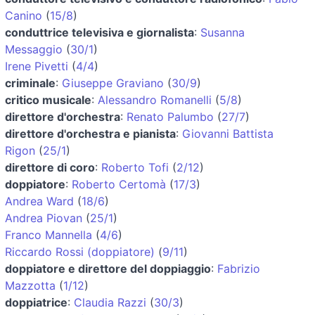
Canino
(
15/8
)
conduttrice televisiva e giornalista
:
Susanna
Messaggio
(
30/1
)
Irene Pivetti
(
4/4
)
criminale
:
Giuseppe Graviano
(
30/9
)
critico musicale
:
Alessandro Romanelli
(
5/8
)
direttore d'orchestra
:
Renato Palumbo
(
27/7
)
direttore d'orchestra e pianista
:
Giovanni Battista
Rigon
(
25/1
)
direttore di coro
:
Roberto Tofi
(
2/12
)
doppiatore
:
Roberto Certomà
(
17/3
)
Andrea Ward
(
18/6
)
Andrea Piovan
(
25/1
)
Franco Mannella
(
4/6
)
Riccardo Rossi (doppiatore)
(
9/11
)
doppiatore e direttore del doppiaggio
:
Fabrizio
Mazzotta
(
1/12
)
doppiatrice
:
Claudia Razzi
(
30/3
)