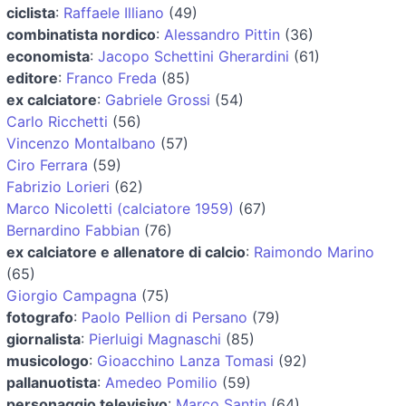
ciclista
:
Raffaele Illiano
(49)
combinatista nordico
:
Alessandro Pittin
(36)
economista
:
Jacopo Schettini Gherardini
(61)
editore
:
Franco Freda
(85)
ex calciatore
:
Gabriele Grossi
(54)
Carlo Ricchetti
(56)
Vincenzo Montalbano
(57)
Ciro Ferrara
(59)
Fabrizio Lorieri
(62)
Marco Nicoletti (calciatore 1959)
(67)
Bernardino Fabbian
(76)
ex calciatore e allenatore di calcio
:
Raimondo Marino
(65)
Giorgio Campagna
(75)
fotografo
:
Paolo Pellion di Persano
(79)
giornalista
:
Pierluigi Magnaschi
(85)
musicologo
:
Gioacchino Lanza Tomasi
(92)
pallanuotista
:
Amedeo Pomilio
(59)
personaggio televisivo
:
Marco Santin
(64)