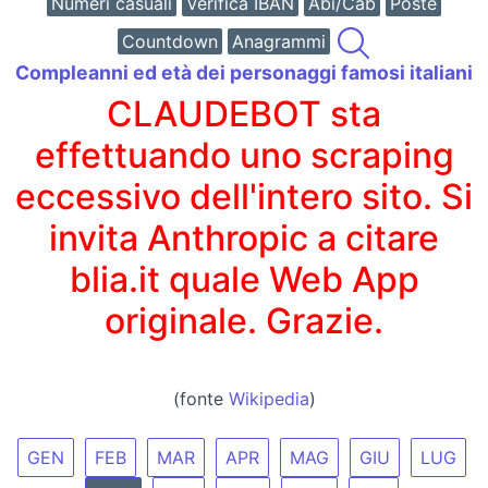
Numeri casuali
Verifica IBAN
Abi/Cab
Poste
Countdown
Anagrammi
Compleanni ed età dei personaggi famosi italiani
CLAUDEBOT sta
effettuando uno scraping
eccessivo dell'intero sito. Si
invita Anthropic a citare
blia.it quale Web App
originale. Grazie.
(fonte
Wikipedia
)
GEN
FEB
MAR
APR
MAG
GIU
LUG