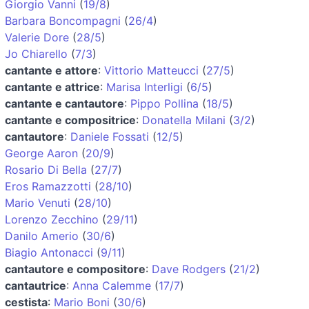
Giorgio Vanni
(
19/8
)
Barbara Boncompagni
(
26/4
)
Valerie Dore
(
28/5
)
Jo Chiarello
(
7/3
)
cantante e attore
:
Vittorio Matteucci
(
27/5
)
cantante e attrice
:
Marisa Interligi
(
6/5
)
cantante e cantautore
:
Pippo Pollina
(
18/5
)
cantante e compositrice
:
Donatella Milani
(
3/2
)
cantautore
:
Daniele Fossati
(
12/5
)
George Aaron
(
20/9
)
Rosario Di Bella
(
27/7
)
Eros Ramazzotti
(
28/10
)
Mario Venuti
(
28/10
)
Lorenzo Zecchino
(
29/11
)
Danilo Amerio
(
30/6
)
Biagio Antonacci
(
9/11
)
cantautore e compositore
:
Dave Rodgers
(
21/2
)
cantautrice
:
Anna Calemme
(
17/7
)
cestista
:
Mario Boni
(
30/6
)