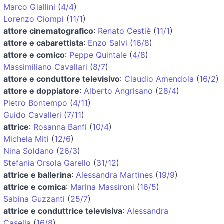
Marco Giallini
(
4/4
)
Lorenzo Ciompi
(
11/1
)
attore cinematografico
:
Renato Cestiè
(
11/1
)
attore e cabarettista
:
Enzo Salvi
(
16/8
)
attore e comico
:
Peppe Quintale
(
4/8
)
Massimiliano Cavallari
(
8/7
)
attore e conduttore televisivo
:
Claudio Amendola
(
16/2
)
attore e doppiatore
:
Alberto Angrisano
(
28/4
)
Pietro Bontempo
(
4/11
)
Guido Cavalleri
(
7/11
)
attrice
:
Rosanna Banfi
(
10/4
)
Michela Miti
(
12/6
)
Nina Soldano
(
26/3
)
Stefania Orsola Garello
(
31/12
)
attrice e ballerina
:
Alessandra Martines
(
19/9
)
attrice e comica
:
Marina Massironi
(
16/5
)
Sabina Guzzanti
(
25/7
)
attrice e conduttrice televisiva
:
Alessandra
Casella
(
16/8
)