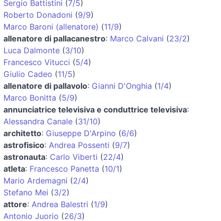
Sergio Battistini
(
7/5
)
Roberto Donadoni
(
9/9
)
Marco Baroni (allenatore)
(
11/9
)
allenatore di pallacanestro
:
Marco Calvani
(
23/2
)
Luca Dalmonte
(
3/10
)
Francesco Vitucci
(
5/4
)
Giulio Cadeo
(
11/5
)
allenatore di pallavolo
:
Gianni D'Onghia
(
1/4
)
Marco Bonitta
(
5/9
)
annunciatrice televisiva e conduttrice televisiva
:
Alessandra Canale
(
31/10
)
architetto
:
Giuseppe D'Arpino
(
6/6
)
astrofisico
:
Andrea Possenti
(
9/7
)
astronauta
:
Carlo Viberti
(
22/4
)
atleta
:
Francesco Panetta
(
10/1
)
Mario Ardemagni
(
2/4
)
Stefano Mei
(
3/2
)
attore
:
Andrea Balestri
(
1/9
)
Antonio Juorio
(
26/3
)