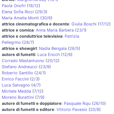
Paola Onofri
(
18/12
)
Elena Sofia Ricci
(
29/3
)
Maria Amelia Monti
(
30/6
)
attrice cinematografica e docente
:
Giulia Boschi
(
17/12
)
attrice e comica
:
Anna Maria Barbera
(
23/1
)
attrice e conduttrice televisiva
:
Patrizia
Pellegrino
(
28/7
)
attrice e showgirl
:
Nadia Bengala
(
26/5
)
autore di fumetti
:
Luca Enoch
(
12/6
)
Corrado Mastantuono
(
20/12
)
Stefano Andreucci
(
23/9
)
Roberto Santillo
(
24/1
)
Enrico Faccini
(
2/3
)
Luca Salvagno
(
4/7
)
Michele Medda
(
7/12
)
Moreno Burattini
(
7/9
)
autore di fumetti e doppiatore
:
Pasquale Ruju
(
26/10
)
autore di fumetti e editore
:
Vittorio Pavesio
(
20/8
)