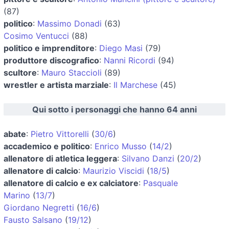
(87)
politico
:
Massimo Donadi
(63)
Cosimo Ventucci
(88)
politico e imprenditore
:
Diego Masi
(79)
produttore discografico
:
Nanni Ricordi
(94)
scultore
:
Mauro Staccioli
(89)
wrestler e artista marziale
:
Il Marchese
(45)
Qui sotto i personaggi che hanno 64 anni
abate
:
Pietro Vittorelli
(
30/6
)
accademico e politico
:
Enrico Musso
(
14/2
)
allenatore di atletica leggera
:
Silvano Danzi
(
20/2
)
allenatore di calcio
:
Maurizio Viscidi
(
18/5
)
allenatore di calcio e ex calciatore
:
Pasquale
Marino
(
13/7
)
Giordano Negretti
(
16/6
)
Fausto Salsano
(
19/12
)