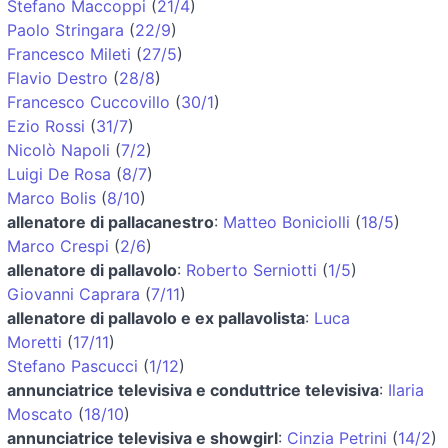
Stefano Maccoppi
(
21/4
)
Paolo Stringara
(
22/9
)
Francesco Mileti
(
27/5
)
Flavio Destro
(
28/8
)
Francesco Cuccovillo
(
30/1
)
Ezio Rossi
(
31/7
)
Nicolò Napoli
(
7/2
)
Luigi De Rosa
(
8/7
)
Marco Bolis
(
8/10
)
allenatore di pallacanestro
:
Matteo Boniciolli
(
18/5
)
Marco Crespi
(
2/6
)
allenatore di pallavolo
:
Roberto Serniotti
(
1/5
)
Giovanni Caprara
(
7/11
)
allenatore di pallavolo e ex pallavolista
:
Luca
Moretti
(
17/11
)
Stefano Pascucci
(
1/12
)
annunciatrice televisiva e conduttrice televisiva
:
Ilaria
Moscato
(
18/10
)
annunciatrice televisiva e showgirl
:
Cinzia Petrini
(
14/2
)