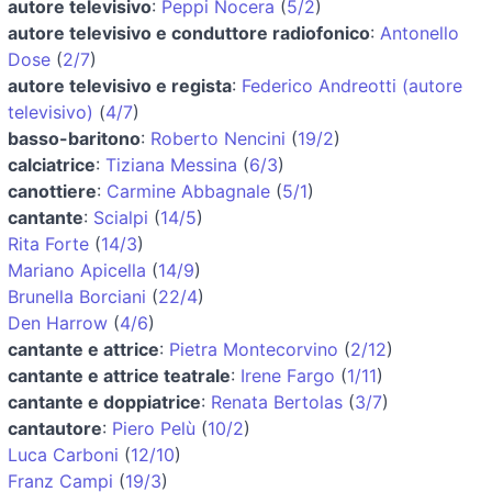
autore televisivo
:
Peppi Nocera
(
5/2
)
autore televisivo e conduttore radiofonico
:
Antonello
Dose
(
2/7
)
autore televisivo e regista
:
Federico Andreotti (autore
televisivo)
(
4/7
)
basso-baritono
:
Roberto Nencini
(
19/2
)
calciatrice
:
Tiziana Messina
(
6/3
)
canottiere
:
Carmine Abbagnale
(
5/1
)
cantante
:
Scialpi
(
14/5
)
Rita Forte
(
14/3
)
Mariano Apicella
(
14/9
)
Brunella Borciani
(
22/4
)
Den Harrow
(
4/6
)
cantante e attrice
:
Pietra Montecorvino
(
2/12
)
cantante e attrice teatrale
:
Irene Fargo
(
1/11
)
cantante e doppiatrice
:
Renata Bertolas
(
3/7
)
cantautore
:
Piero Pelù
(
10/2
)
Luca Carboni
(
12/10
)
Franz Campi
(
19/3
)