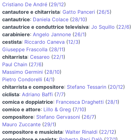
Cristiano De André
(
29/12
)
cantautore e chitarrista
:
Gatto Panceri
(
26/5
)
cantautrice
:
Daniela Colace
(
28/10
)
cantautrice e conduttrice televisiva
:
Jo Squillo
(
22/6
)
carabiniere
:
Angelo Jannone
(
26/1
)
cestista
:
Riccardo Caneva
(
12/3
)
Giuseppe Frascolla
(
28/11
)
chitarrista
:
Cesareo
(
22/1
)
Paul Chain
(
27/6
)
Massimo Germini
(
28/10
)
Pietro Condorelli
(
4/1
)
chitarrista e compositore
:
Stefano Tessarin
(
20/12
)
ciclista
:
Adriano Baffi
(
7/7
)
comica e doppiatrice
:
Francesca Draghetti
(
28/1
)
comico e attore
:
Lillo & Greg
(
7/10
)
compositore
:
Stefano Gervasoni
(
26/7
)
Mauro Zuccante
(
29/1
)
compositore e musicista
:
Walter Rinaldi
(
22/12
)
compositore e regista
:
Roberto Paci Dalò
(
27/1
)