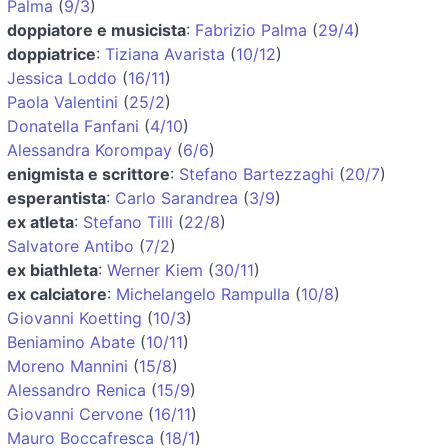
Palma
(
9/3
)
doppiatore e musicista
:
Fabrizio Palma
(
29/4
)
doppiatrice
:
Tiziana Avarista
(
10/12
)
Jessica Loddo
(
16/11
)
Paola Valentini
(
25/2
)
Donatella Fanfani
(
4/10
)
Alessandra Korompay
(
6/6
)
enigmista e scrittore
:
Stefano Bartezzaghi
(
20/7
)
esperantista
:
Carlo Sarandrea
(
3/9
)
ex atleta
:
Stefano Tilli
(
22/8
)
Salvatore Antibo
(
7/2
)
ex biathleta
:
Werner Kiem
(
30/11
)
ex calciatore
:
Michelangelo Rampulla
(
10/8
)
Giovanni Koetting
(
10/3
)
Beniamino Abate
(
10/11
)
Moreno Mannini
(
15/8
)
Alessandro Renica
(
15/9
)
Giovanni Cervone
(
16/11
)
Mauro Boccafresca
(
18/1
)