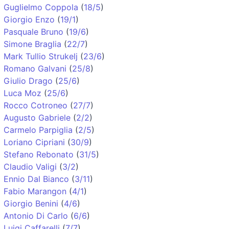
Guglielmo Coppola
(
18/5
)
Giorgio Enzo
(
19/1
)
Pasquale Bruno
(
19/6
)
Simone Braglia
(
22/7
)
Mark Tullio Strukelj
(
23/6
)
Romano Galvani
(
25/8
)
Giulio Drago
(
25/6
)
Luca Moz
(
25/6
)
Rocco Cotroneo
(
27/7
)
Augusto Gabriele
(
2/2
)
Carmelo Parpiglia
(
2/5
)
Loriano Cipriani
(
30/9
)
Stefano Rebonato
(
31/5
)
Claudio Valigi
(
3/2
)
Ennio Dal Bianco
(
3/11
)
Fabio Marangon
(
4/1
)
Giorgio Benini
(
4/6
)
Antonio Di Carlo
(
6/6
)
Luigi Caffarelli
(
7/7
)