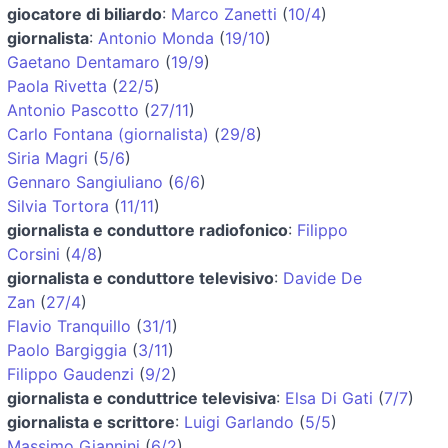
giocatore di biliardo
:
Marco Zanetti
(
10/4
)
giornalista
:
Antonio Monda
(
19/10
)
Gaetano Dentamaro
(
19/9
)
Paola Rivetta
(
22/5
)
Antonio Pascotto
(
27/11
)
Carlo Fontana (giornalista)
(
29/8
)
Siria Magri
(
5/6
)
Gennaro Sangiuliano
(
6/6
)
Silvia Tortora
(
11/11
)
giornalista e conduttore radiofonico
:
Filippo
Corsini
(
4/8
)
giornalista e conduttore televisivo
:
Davide De
Zan
(
27/4
)
Flavio Tranquillo
(
31/1
)
Paolo Bargiggia
(
3/11
)
Filippo Gaudenzi
(
9/2
)
giornalista e conduttrice televisiva
:
Elsa Di Gati
(
7/7
)
giornalista e scrittore
:
Luigi Garlando
(
5/5
)
Massimo Giannini
(
6/2
)