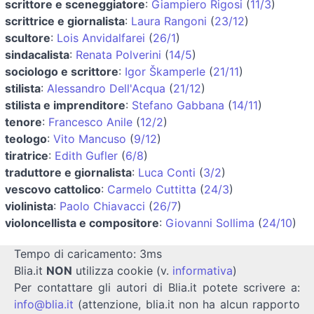
scrittore e sceneggiatore
:
Giampiero Rigosi
(
11/3
)
scrittrice e giornalista
:
Laura Rangoni
(
23/12
)
scultore
:
Lois Anvidalfarei
(
26/1
)
sindacalista
:
Renata Polverini
(
14/5
)
sociologo e scrittore
:
Igor Škamperle
(
21/11
)
stilista
:
Alessandro Dell'Acqua
(
21/12
)
stilista e imprenditore
:
Stefano Gabbana
(
14/11
)
tenore
:
Francesco Anile
(
12/2
)
teologo
:
Vito Mancuso
(
9/12
)
tiratrice
:
Edith Gufler
(
6/8
)
traduttore e giornalista
:
Luca Conti
(
3/2
)
vescovo cattolico
:
Carmelo Cuttitta
(
24/3
)
violinista
:
Paolo Chiavacci
(
26/7
)
violoncellista e compositore
:
Giovanni Sollima
(
24/10
)
Tempo di caricamento: 3ms
Blia.it
NON
utilizza cookie (v.
informativa
)
Per contattare gli autori di Blia.it potete scrivere a:
info@blia.it
(attenzione, blia.it non ha alcun rapporto