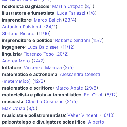
hockeista su ghiaccio
:
Martin Crepaz
(
8/1
)
illustratore e fumettista
:
Luca Tarlazzi
(
1/8
)
imprenditore
:
Marco Balich
(
23/4
)
Antonino Pulvirenti
(
24/2
)
Stefano Ricucci
(
11/10
)
imprenditore e politico
:
Roberto Sindoni
(
15/7
)
ingegnere
:
Luca Baldisseri
(
11/12
)
linguista
:
Fiorenzo Toso
(
20/2
)
Andrea Moro
(
24/7
)
lottatore
:
Vincenzo Maenza
(
2/5
)
matematica e astronoma
:
Alessandra Celletti
(matematico)
(
12/2
)
matematico e scrittore
:
Marco Abate
(
29/8
)
motociclista e pilota automobilistico
:
Edi Orioli
(
5/12
)
musicista
:
Claudio Cusmano
(
31/5
)
Max Costa
(
8/5
)
musicista e polistrumentista
:
Valter Vincenti
(
16/10
)
paleontologo e divulgatore scientifico
:
Alberto