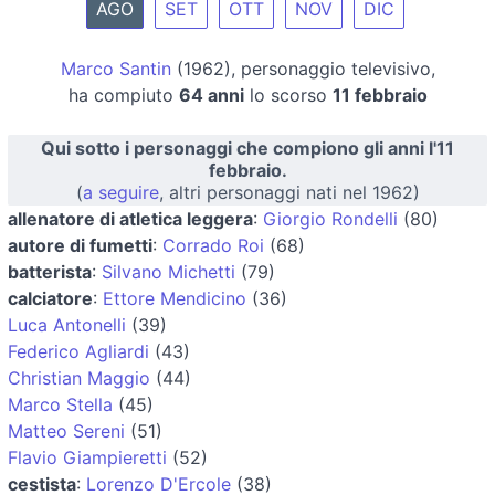
AGO
SET
OTT
NOV
DIC
Marco Santin
(1962), personaggio televisivo,
ha compiuto
64 anni
lo scorso
11 febbraio
Qui sotto i personaggi che compiono gli anni l'11
febbraio.
(
a seguire
, altri personaggi nati nel 1962)
allenatore di atletica leggera
:
Giorgio Rondelli
(80)
autore di fumetti
:
Corrado Roi
(68)
batterista
:
Silvano Michetti
(79)
calciatore
:
Ettore Mendicino
(36)
Luca Antonelli
(39)
Federico Agliardi
(43)
Christian Maggio
(44)
Marco Stella
(45)
Matteo Sereni
(51)
Flavio Giampieretti
(52)
cestista
:
Lorenzo D'Ercole
(38)