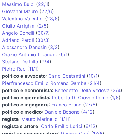
Massimo Bulbi
(
22/1
)
Giovanni Mauro
(
22/6
)
Valentino Valentini
(
28/6
)
Giulio Arrighini
(
2/5
)
Angelo Bonelli
(
30/7
)
Adriano Paroli
(
30/3
)
Alessandro Danesin
(
3/3
)
Orazio Antonio Licandro
(
6/1
)
Stefano De Lillo
(
9/4
)
Pietro Rao
(
11/1
)
politico e avvocato
:
Carlo Costantini
(
10/1
)
Pierfrancesco Emilio Romano Gamba
(
21/4
)
politico e economista
:
Benedetto Della Vedova
(
3/4
)
politico e giornalista
:
Roberto Di Giovan Paolo
(
1/6
)
politico e ingegnere
:
Franco Bruno
(
27/6
)
politico e medico
:
Daniele Bosone
(
4/12
)
regista
:
Mauro Marinello
(
1/11
)
regista e attore
:
Carlo Emilio Lerici
(
6/12
)
regista e sceneggiatore
:
Daniele Ciprì
(
17/8
)