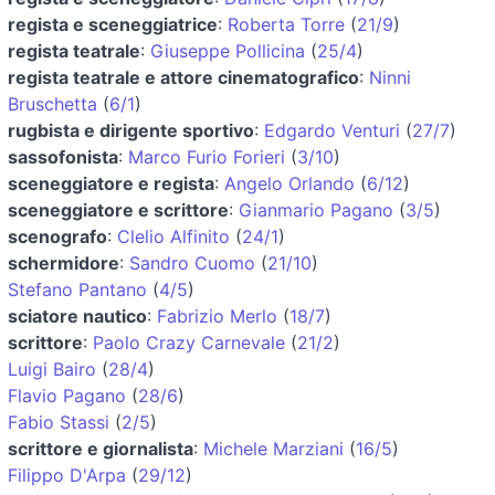
regista e sceneggiatrice
:
Roberta Torre
(
21/9
)
regista teatrale
:
Giuseppe Pollicina
(
25/4
)
regista teatrale e attore cinematografico
:
Ninni
Bruschetta
(
6/1
)
rugbista e dirigente sportivo
:
Edgardo Venturi
(
27/7
)
sassofonista
:
Marco Furio Forieri
(
3/10
)
sceneggiatore e regista
:
Angelo Orlando
(
6/12
)
sceneggiatore e scrittore
:
Gianmario Pagano
(
3/5
)
scenografo
:
Clelio Alfinito
(
24/1
)
schermidore
:
Sandro Cuomo
(
21/10
)
Stefano Pantano
(
4/5
)
sciatore nautico
:
Fabrizio Merlo
(
18/7
)
scrittore
:
Paolo Crazy Carnevale
(
21/2
)
Luigi Bairo
(
28/4
)
Flavio Pagano
(
28/6
)
Fabio Stassi
(
2/5
)
scrittore e giornalista
:
Michele Marziani
(
16/5
)
Filippo D'Arpa
(
29/12
)