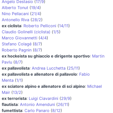
Angelo Destasio
(
17/9
)
Alberto Tonut
(
19/4
)
Nino Pellacani
(
21/4
)
Antonello Riva
(
28/2
)
ex ciclista
:
Roberto Pelliconi
(
14/11
)
Claudio Golinelli (ciclista)
(
1/5
)
Marco Giovannetti
(
4/4
)
Stefano Colagé
(
8/7
)
Roberto Pagnin
(
8/7
)
ex hockeista su ghiaccio e dirigente sportivo
:
Martin
Pavlu
(
8/7
)
ex pallavolista
:
Andrea Lucchetta
(
25/11
)
ex pallavolista e allenatore di pallavolo
:
Fabio
Menta
(
1/1
)
ex sciatore alpino e allenatore di sci alpino
:
Michael
Mair
(
13/2
)
ex terrorista
:
Luigi Ciavardini
(
29/9
)
flautista
:
Antonio Amenduni
(
26/11
)
fumettista
:
Carlo Panaro
(
8/12
)