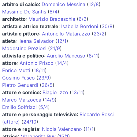
arbitro di calcio
:
Domenico Messina
(
12/8
)
Massimo De Santis
(
8/4
)
architetto
:
Maurizio Bradaschia
(
6/2
)
artista e attrice teatrale
:
Isabella Bordoni
(
30/8
)
artista e pittore
:
Antonello Matarazzo
(
23/2
)
atleta
:
Ileana Salvador
(
12/1
)
Modestino Preziosi
(
21/9
)
attivista e politico
:
Aurelio Mancuso
(
8/11
)
attore
:
Antonio Prisco
(
14/4
)
Enrico Mutti
(
18/11
)
Cosimo Fusco
(
23/9
)
Pietro Genuardi
(
26/5
)
attore e comico
:
Biagio Izzo
(
13/11
)
Marco Marzocca
(
14/9
)
Emilio Solfrizzi
(
5/4
)
attore e personaggio televisivo
:
Riccardo Rossi
(attore)
(
24/10
)
attore e regista
:
Nicola Valenzano
(
11/1
)
attrice
:
Margherita Buy
(
15/1
)