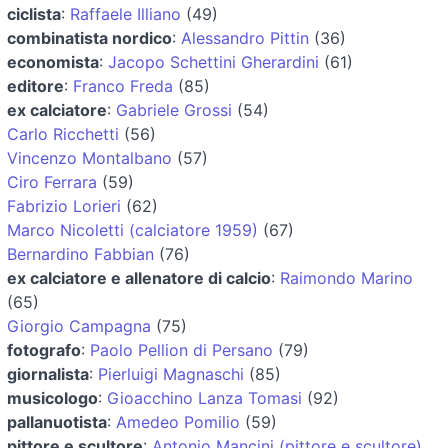
ciclista
:
Raffaele Illiano
(49)
combinatista nordico
:
Alessandro Pittin
(36)
economista
:
Jacopo Schettini Gherardini
(61)
editore
:
Franco Freda
(85)
ex calciatore
:
Gabriele Grossi
(54)
Carlo Ricchetti
(56)
Vincenzo Montalbano
(57)
Ciro Ferrara
(59)
Fabrizio Lorieri
(62)
Marco Nicoletti (calciatore 1959)
(67)
Bernardino Fabbian
(76)
ex calciatore e allenatore di calcio
:
Raimondo Marino
(65)
Giorgio Campagna
(75)
fotografo
:
Paolo Pellion di Persano
(79)
giornalista
:
Pierluigi Magnaschi
(85)
musicologo
:
Gioacchino Lanza Tomasi
(92)
pallanuotista
:
Amedeo Pomilio
(59)
pittore e scultore
:
Antonio Mancini (pittore e scultore)