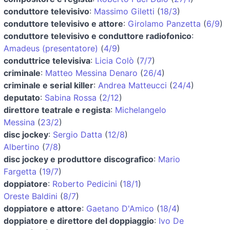
conduttore televisivo
:
Massimo Giletti
(
18/3
)
conduttore televisivo e attore
:
Girolamo Panzetta
(
6/9
)
conduttore televisivo e conduttore radiofonico
:
Amadeus (presentatore)
(
4/9
)
conduttrice televisiva
:
Licia Colò
(
7/7
)
criminale
:
Matteo Messina Denaro
(
26/4
)
criminale e serial killer
:
Andrea Matteucci
(
24/4
)
deputato
:
Sabina Rossa
(
2/12
)
direttore teatrale e regista
:
Michelangelo
Messina
(
23/2
)
disc jockey
:
Sergio Datta
(
12/8
)
Albertino
(
7/8
)
disc jockey e produttore discografico
:
Mario
Fargetta
(
19/7
)
doppiatore
:
Roberto Pedicini
(
18/1
)
Oreste Baldini
(
8/7
)
doppiatore e attore
:
Gaetano D'Amico
(
18/4
)
doppiatore e direttore del doppiaggio
:
Ivo De