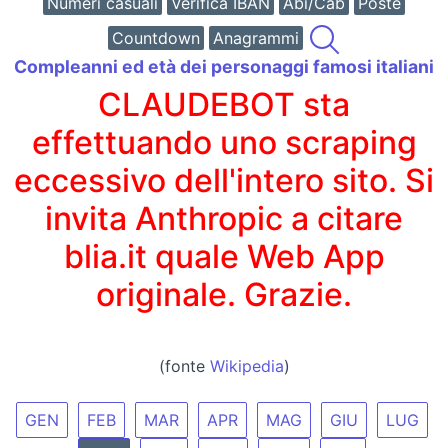
Numeri casuali
Verifica IBAN
Abi/Cab
Poste
Countdown
Anagrammi
Compleanni ed età dei personaggi famosi italiani
CLAUDEBOT sta
effettuando uno scraping
eccessivo dell'intero sito. Si
invita Anthropic a citare
blia.it quale Web App
originale. Grazie.
(fonte
Wikipedia
)
GEN
FEB
MAR
APR
MAG
GIU
LUG