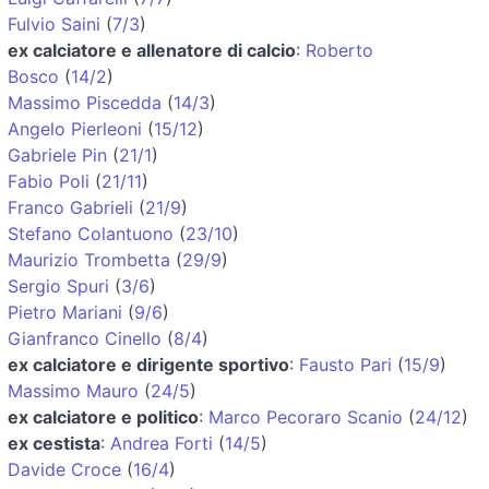
Fulvio Saini
(
7/3
)
ex calciatore e allenatore di calcio
:
Roberto
Bosco
(
14/2
)
Massimo Piscedda
(
14/3
)
Angelo Pierleoni
(
15/12
)
Gabriele Pin
(
21/1
)
Fabio Poli
(
21/11
)
Franco Gabrieli
(
21/9
)
Stefano Colantuono
(
23/10
)
Maurizio Trombetta
(
29/9
)
Sergio Spuri
(
3/6
)
Pietro Mariani
(
9/6
)
Gianfranco Cinello
(
8/4
)
ex calciatore e dirigente sportivo
:
Fausto Pari
(
15/9
)
Massimo Mauro
(
24/5
)
ex calciatore e politico
:
Marco Pecoraro Scanio
(
24/12
)
ex cestista
:
Andrea Forti
(
14/5
)
Davide Croce
(
16/4
)