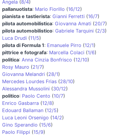
Angela
(
8/4
)
pallanuotista
:
Mario Fiorillo
(
16/12
)
pianista e tastierista
:
Gianni Ferretti
(
16/7
)
pilota automobilistica
:
Giovanna Amati
(
20/7
)
pilota automobilistico
:
Gabriele Tarquini
(
2/3
)
Luca Drudi
(
11/5
)
pilota di Formula 1
:
Emanuele Pirro
(
12/1
)
pittrice e fotografa
:
Marcella Colaci
(
1/6
)
politica
:
Anna Cinzia Bonfrisco
(
12/10
)
Rosy Mauro
(
21/7
)
Giovanna Melandri
(
28/1
)
Mercedes Lourdes Frias
(
28/10
)
Alessandra Mussolini
(
30/12
)
politico
:
Paolo Cento
(
10/7
)
Enrico Gasbarra
(
12/8
)
Edouard Ballaman
(
12/5
)
Luca Leoni Orsenigo
(
14/2
)
Gino Sperandio
(
15/6
)
Paolo Filippi
(
15/9
)