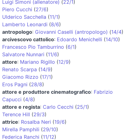
Luigi Simoni (allenatore)
(
22/1
)
Piero Cucchi
(
27/6
)
Ulderico Sacchella
(
11/1
)
Lamberto Leonardi
(
8/6
)
antropologo
:
Giovanni Caselli (antropologo)
(
14/4
)
arcivescovo cattolico
:
Edoardo Menichelli
(
14/10
)
Francesco Pio Tamburrino
(
6/1
)
Salvatore Nunnari
(
11/6
)
attore
:
Mariano Rigillo
(
12/9
)
Renato Scarpa
(
14/9
)
Giacomo Rizzo
(
17/1
)
Eros Pagni
(
28/8
)
attore e produttore cinematografico
:
Fabrizio
Capucci
(
4/8
)
attore e regista
:
Carlo Cecchi
(
25/1
)
Terence Hill
(
29/3
)
attrice
:
Rosalba Neri
(
19/6
)
Mirella Pamphili
(
29/10
)
Federica Ranchi
(
11/12
)