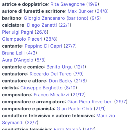
attrice e doppiatrice
:
Rita Savagnone
(
19/9
)
autore di fumetti e scrittore
:
Max Bunker
(
24/8
)
baritono
:
Giorgio Zancanaro (baritono)
(
9/5
)
calciatore
:
Diego Zanetti
(
22/1
)
Pierluigi Pagni
(
26/6
)
Giampaolo Piaceri
(
28/8
)
cantante
:
Peppino Di Capri
(
27/7
)
Bruna Lelli
(
4/3
)
Aura D'Angelo
(
5/3
)
cantante e comico
:
Benito Urgu
(
12/1
)
cantautore
:
Riccardo Del Turco
(
7/9
)
cantautore e attore
:
Don Backy
(
21/8
)
ciclista
:
Giuseppe Beghetto
(
8/10
)
compositore
:
Franco Micalizzi
(
21/12
)
compositore e arrangiatore
:
Gian Piero Reverberi
(
29/7
)
compositore e pianista
:
Gian Paolo Chiti
(
21/1
)
conduttore televisivo e autore televisivo
:
Maurizio
Seymandi
(
22/7
)
conduttrice televisiva
:
Enza Sampò
(
14/2
)