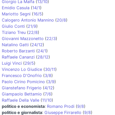
Giorgio La Malfa
(
13/10
)
Emidio Casula
(
14/1
)
Mariotto Segni
(
16/5
)
Calogero Antonio Mannino
(
20/8
)
Giulio Conti
(
21/9
)
Tiziano Treu
(
22/8
)
Giovanni Mazzonetto
(
22/3
)
Natalino Gatti
(
24/12
)
Roberto Barzanti
(
24/1
)
Raffaele Cananzi
(
28/12
)
Luigi Vinci
(
29/5
)
Vincenzo Lo Giudice
(
30/11
)
Francesco D'Onofrio
(
3/8
)
Paolo Cirino Pomicino
(
3/9
)
Gianstefano Frigerio
(
4/12
)
Giampaolo Bettamio
(
7/6
)
Raffaele Della Valle
(
11/10
)
politico e economista
:
Romano Prodi
(
9/8
)
politico e giornalista
:
Giuseppe Firrarello
(
9/8
)