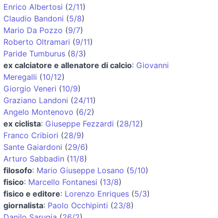
Enrico Albertosi
(
2/11
)
Claudio Bandoni
(
5/8
)
Mario Da Pozzo
(
9/7
)
Roberto Oltramari
(
9/11
)
Paride Tumburus
(
8/3
)
ex calciatore e allenatore di calcio
:
Giovanni
Meregalli
(
10/12
)
Giorgio Veneri
(
10/9
)
Graziano Landoni
(
24/11
)
Angelo Montenovo
(
6/2
)
ex ciclista
:
Giuseppe Fezzardi
(
28/12
)
Franco Cribiori
(
28/9
)
Sante Gaiardoni
(
29/6
)
Arturo Sabbadin
(
11/8
)
filosofo
:
Mario Giuseppe Losano
(
5/10
)
fisico
:
Marcello Fontanesi
(
13/8
)
fisico e editore
:
Lorenzo Enriques
(
5/3
)
giornalista
:
Paolo Occhipinti
(
23/8
)
Danilo Sarugia
(
26/2
)