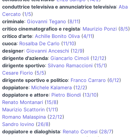
conduttrice televisiva e annunciatrice televisiva
:
Aba
Cercato
(
1/5
)
criminale
:
Giovanni Tegano
(
8/11
)
critico cinematografico e regista
:
Maurizio Ponzi
(
8/5
)
critico d'arte
:
Achille Bonito Oliva
(
4/11
)
cuoca
:
Rosalba De Carlo
(
11/10
)
designer
:
Giovanni Anceschi
(
12/9
)
dirigente d'azienda
:
Giancarlo Cimoli
(
12/12
)
dirigente sportivo
:
Silvano Ramaccioni
(
15/1
)
Cesare Fiorio
(
5/5
)
dirigente sportivo e politico
:
Franco Carraro
(
6/12
)
doppiatore
:
Michele Kalamera
(
12/2
)
doppiatore e attore
:
Pietro Biondi
(
13/10
)
Renato Montanari
(
15/8
)
Maurizio Scattorin
(
1/11
)
Romano Malaspina
(
22/12
)
Sandro Iovino
(
26/8
)
doppiatore e dialoghista
:
Renato Cortesi
(
28/7
)