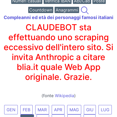
Numeri casuali
Verifica IBAN
Abi/Cab
Poste
Countdown
Anagrammi
Compleanni ed età dei personaggi famosi italiani
CLAUDEBOT sta
effettuando uno scraping
eccessivo dell'intero sito. Si
invita Anthropic a citare
blia.it quale Web App
originale. Grazie.
(fonte
Wikipedia
)
GEN
FEB
MAR
APR
MAG
GIU
LUG