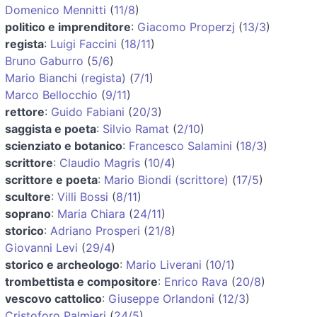
Domenico Mennitti
(
11/8
)
politico e imprenditore
:
Giacomo Properzj
(
13/3
)
regista
:
Luigi Faccini
(
18/11
)
Bruno Gaburro
(
5/6
)
Mario Bianchi (regista)
(
7/1
)
Marco Bellocchio
(
9/11
)
rettore
:
Guido Fabiani
(
20/3
)
saggista e poeta
:
Silvio Ramat
(
2/10
)
scienziato e botanico
:
Francesco Salamini
(
18/3
)
scrittore
:
Claudio Magris
(
10/4
)
scrittore e poeta
:
Mario Biondi (scrittore)
(
17/5
)
scultore
:
Villi Bossi
(
8/11
)
soprano
:
Maria Chiara
(
24/11
)
storico
:
Adriano Prosperi
(
21/8
)
Giovanni Levi
(
29/4
)
storico e archeologo
:
Mario Liverani
(
10/1
)
trombettista e compositore
:
Enrico Rava
(
20/8
)
vescovo cattolico
:
Giuseppe Orlandoni
(
12/3
)
Cristoforo Palmieri
(
24/5
)