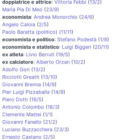
doppiatrice e attrice
:
Vittoria Febbi
(
13/2
)
Maria Pia Di Meo
(
23/9
)
economista
:
Andrea Monorchio
(
24/6
)
Angelo Caloia
(
2/5
)
Paolo Baratta (politico)
(
11/11
)
economista e politico
:
Stefano Podestà
(
1/8
)
economista e statistico
:
Luigi Biggeri
(
20/11
)
ex atleta
:
Livio Berruti
(
19/5
)
ex calciatore
:
Alberto Orzan
(
10/2
)
Adolfo Gori
(
13/2
)
Ricciotti Greatti
(
13/10
)
Giovanni Brenna
(
14/9
)
Pier Luigi Pizzaballa
(
14/9
)
Piero Dotti
(
16/5
)
Antonio Colombo
(
18/3
)
Clemente Mattei
(
1/1
)
Giovanni Fanello
(
21/2
)
Luciano Buzzacchera
(
23/3
)
Ernesto Castano
(
2/5
)