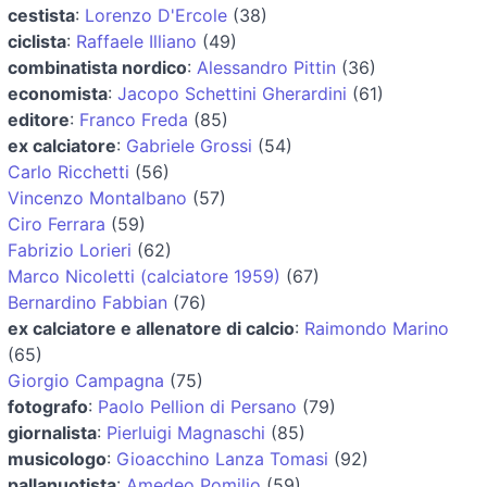
cestista
:
Lorenzo D'Ercole
(38)
ciclista
:
Raffaele Illiano
(49)
combinatista nordico
:
Alessandro Pittin
(36)
economista
:
Jacopo Schettini Gherardini
(61)
editore
:
Franco Freda
(85)
ex calciatore
:
Gabriele Grossi
(54)
Carlo Ricchetti
(56)
Vincenzo Montalbano
(57)
Ciro Ferrara
(59)
Fabrizio Lorieri
(62)
Marco Nicoletti (calciatore 1959)
(67)
Bernardino Fabbian
(76)
ex calciatore e allenatore di calcio
:
Raimondo Marino
(65)
Giorgio Campagna
(75)
fotografo
:
Paolo Pellion di Persano
(79)
giornalista
:
Pierluigi Magnaschi
(85)
musicologo
:
Gioacchino Lanza Tomasi
(92)
pallanuotista
:
Amedeo Pomilio
(59)