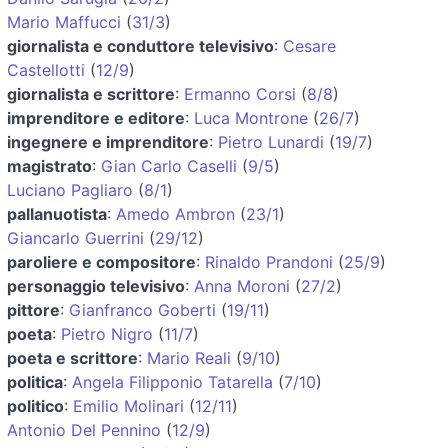
Mario Maffucci
(
31/3
)
giornalista e conduttore televisivo
:
Cesare
Castellotti
(
12/9
)
giornalista e scrittore
:
Ermanno Corsi
(
8/8
)
imprenditore e editore
:
Luca Montrone
(
26/7
)
ingegnere e imprenditore
:
Pietro Lunardi
(
19/7
)
magistrato
:
Gian Carlo Caselli
(
9/5
)
Luciano Pagliaro
(
8/1
)
pallanuotista
:
Amedo Ambron
(
23/1
)
Giancarlo Guerrini
(
29/12
)
paroliere e compositore
:
Rinaldo Prandoni
(
25/9
)
personaggio televisivo
:
Anna Moroni
(
27/2
)
pittore
:
Gianfranco Goberti
(
19/11
)
poeta
:
Pietro Nigro
(
11/7
)
poeta e scrittore
:
Mario Reali
(
9/10
)
politica
:
Angela Filipponio Tatarella
(
7/10
)
politico
:
Emilio Molinari
(
12/11
)
Antonio Del Pennino
(
12/9
)