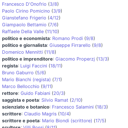
Francesco D'Onofrio
(
3/8
)
Paolo Cirino Pomicino
(
3/9
)
Gianstefano Frigerio
(
4/12
)
Giampaolo Bettamio
(
7/6
)
Raffaele Della Valle
(
11/10
)
politico e economista
:
Romano Prodi
(
9/8
)
politico e giornalista
:
Giuseppe Firrarello
(
9/8
)
Domenico Mennitti
(
11/8
)
politico e imprenditore
:
Giacomo Properzj
(
13/3
)
regista
:
Luigi Faccini
(
18/11
)
Bruno Gaburro
(
5/6
)
Mario Bianchi (regista)
(
7/1
)
Marco Bellocchio
(
9/11
)
rettore
:
Guido Fabiani
(
20/3
)
saggista e poeta
:
Silvio Ramat
(
2/10
)
scienziato e botanico
:
Francesco Salamini
(
18/3
)
scrittore
:
Claudio Magris
(
10/4
)
scrittore e poeta
:
Mario Biondi (scrittore)
(
17/5
)
scultore
:
Villi Bossi
(
8/11
)