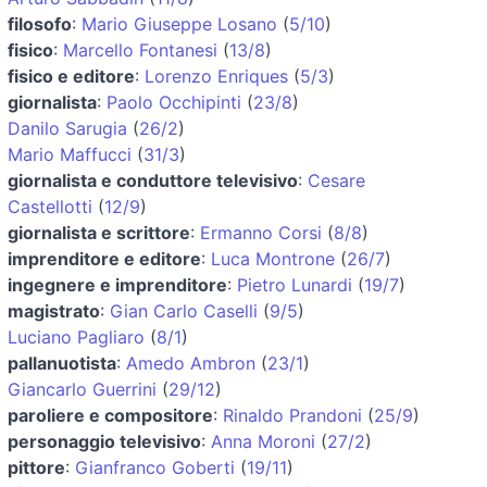
filosofo
:
Mario Giuseppe Losano
(
5/10
)
fisico
:
Marcello Fontanesi
(
13/8
)
fisico e editore
:
Lorenzo Enriques
(
5/3
)
giornalista
:
Paolo Occhipinti
(
23/8
)
Danilo Sarugia
(
26/2
)
Mario Maffucci
(
31/3
)
giornalista e conduttore televisivo
:
Cesare
Castellotti
(
12/9
)
giornalista e scrittore
:
Ermanno Corsi
(
8/8
)
imprenditore e editore
:
Luca Montrone
(
26/7
)
ingegnere e imprenditore
:
Pietro Lunardi
(
19/7
)
magistrato
:
Gian Carlo Caselli
(
9/5
)
Luciano Pagliaro
(
8/1
)
pallanuotista
:
Amedo Ambron
(
23/1
)
Giancarlo Guerrini
(
29/12
)
paroliere e compositore
:
Rinaldo Prandoni
(
25/9
)
personaggio televisivo
:
Anna Moroni
(
27/2
)
pittore
:
Gianfranco Goberti
(
19/11
)