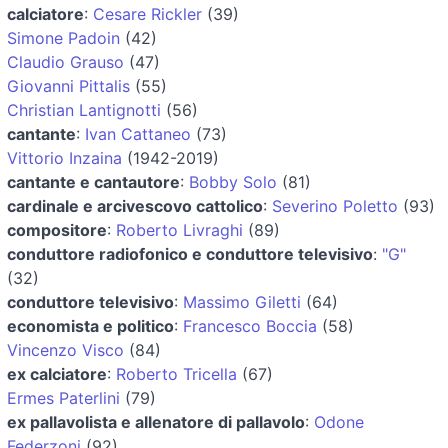
calciatore
:
Cesare Rickler
(39)
Simone Padoin
(42)
Claudio Grauso
(47)
Giovanni Pittalis
(55)
Christian Lantignotti
(56)
cantante
:
Ivan Cattaneo
(73)
Vittorio Inzaina
(1942-2019)
cantante e cantautore
:
Bobby Solo
(81)
cardinale e arcivescovo cattolico
:
Severino Poletto
(93)
compositore
:
Roberto Livraghi
(89)
conduttore radiofonico e conduttore televisivo
:
"G"
(32)
conduttore televisivo
:
Massimo Giletti
(64)
economista e politico
:
Francesco Boccia
(58)
Vincenzo Visco
(84)
ex calciatore
:
Roberto Tricella
(67)
Ermes Paterlini
(79)
ex pallavolista e allenatore di pallavolo
:
Odone
Federzoni
(92)