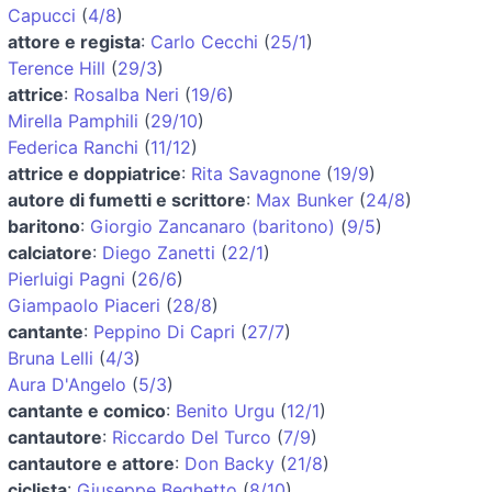
Capucci
(
4/8
)
attore e regista
:
Carlo Cecchi
(
25/1
)
Terence Hill
(
29/3
)
attrice
:
Rosalba Neri
(
19/6
)
Mirella Pamphili
(
29/10
)
Federica Ranchi
(
11/12
)
attrice e doppiatrice
:
Rita Savagnone
(
19/9
)
autore di fumetti e scrittore
:
Max Bunker
(
24/8
)
baritono
:
Giorgio Zancanaro (baritono)
(
9/5
)
calciatore
:
Diego Zanetti
(
22/1
)
Pierluigi Pagni
(
26/6
)
Giampaolo Piaceri
(
28/8
)
cantante
:
Peppino Di Capri
(
27/7
)
Bruna Lelli
(
4/3
)
Aura D'Angelo
(
5/3
)
cantante e comico
:
Benito Urgu
(
12/1
)
cantautore
:
Riccardo Del Turco
(
7/9
)
cantautore e attore
:
Don Backy
(
21/8
)
ciclista
:
Giuseppe Beghetto
(
8/10
)