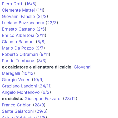
Piero Dotti
(
16/5
)
Clemente Mattei
(
1/1
)
Giovanni Fanello
(
21/2
)
Luciano Buzzacchera
(
23/3
)
Ernesto Castano
(
2/5
)
Enrico Albertosi
(
2/11
)
Claudio Bandoni
(
5/8
)
Mario Da Pozzo
(
9/7
)
Roberto Oltramari
(
9/11
)
Paride Tumburus
(
8/3
)
ex calciatore e allenatore di calcio
:
Giovanni
Meregalli
(
10/12
)
Giorgio Veneri
(
10/9
)
Graziano Landoni
(
24/11
)
Angelo Montenovo
(
6/2
)
ex ciclista
:
Giuseppe Fezzardi
(
28/12
)
Franco Cribiori
(
28/9
)
Sante Gaiardoni
(
29/6
)
Arturo Sabbadin
(
11/8
)