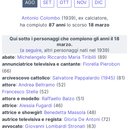
AGO
SET
OTT
NOV
DIC
Antonio Colombo
(1939), ex calciatore,
ha compiuto
87 anni
lo scorso
18 marzo
Qui sotto i personaggi che compiono gli anni il 18
marzo.
(
a seguire
, altri personaggi nati nel 1939)
abate
:
Michelangelo Riccardo Maria Tiribilli
(89)
annunciatrice televisiva e cantante
:
Fiorella Pierobon
(66)
arcivescovo cattolico
:
Salvatore Pappalardo (1945)
(81)
attore
:
Andrea Beltramo
(52)
Francesco Stella
(52)
attore e modello
:
Raffaello Balzo
(51)
attrice
:
Alessia Fugardi
(46)
attrice e showgirl
:
Benedetta Massola
(48)
autrice televisiva e regista
:
Gloria De Antoni
(72)
avvocato
:
Giovanni Lombardi Stronati
(63)