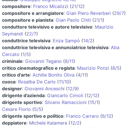
compositore
:
Franco Micalizzi
(
21/12
)
compositore e arrangiatore
:
Gian Piero Reverberi
(
29/7
)
compositore e pianista
:
Gian Paolo Chiti
(
21/1
)
conduttore televisivo e autore televisivo
:
Maurizio
Seymandi
(
22/7
)
conduttrice televisiva
:
Enza Sampò
(
14/2
)
conduttrice televisiva e annunciatrice televisiva
:
Aba
Cercato
(
1/5
)
criminale
:
Giovanni Tegano
(
8/11
)
critico cinematografico e regista
:
Maurizio Ponzi
(
8/5
)
critico d'arte
:
Achille Bonito Oliva
(
4/11
)
cuoca
:
Rosalba De Carlo
(
11/10
)
designer
:
Giovanni Anceschi
(
12/9
)
dirigente d'azienda
:
Giancarlo Cimoli
(
12/12
)
dirigente sportivo
:
Silvano Ramaccioni
(
15/1
)
Cesare Fiorio
(
5/5
)
dirigente sportivo e politico
:
Franco Carraro
(
6/12
)
doppiatore
:
Michele Kalamera
(
12/2
)