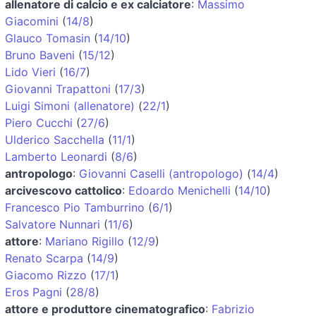
allenatore di calcio e ex calciatore
:
Massimo
Giacomini
(
14/8
)
Glauco Tomasin
(
14/10
)
Bruno Baveni
(
15/12
)
Lido Vieri
(
16/7
)
Giovanni Trapattoni
(
17/3
)
Luigi Simoni (allenatore)
(
22/1
)
Piero Cucchi
(
27/6
)
Ulderico Sacchella
(
11/1
)
Lamberto Leonardi
(
8/6
)
antropologo
:
Giovanni Caselli (antropologo)
(
14/4
)
arcivescovo cattolico
:
Edoardo Menichelli
(
14/10
)
Francesco Pio Tamburrino
(
6/1
)
Salvatore Nunnari
(
11/6
)
attore
:
Mariano Rigillo
(
12/9
)
Renato Scarpa
(
14/9
)
Giacomo Rizzo
(
17/1
)
Eros Pagni
(
28/8
)
attore e produttore cinematografico
:
Fabrizio