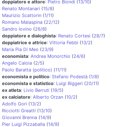
doppiatore e attore
:
Pietro Biondi
(
13/10
)
Renato Montanari
(
15/8
)
Maurizio Scattorin
(
1/11
)
Romano Malaspina
(
22/12
)
Sandro Iovino
(
26/8
)
doppiatore e dialoghista
:
Renato Cortesi
(
28/7
)
doppiatrice e attrice
:
Vittoria Febbi
(
13/2
)
Maria Pia Di Meo
(
23/9
)
economista
:
Andrea Monorchio
(
24/6
)
Angelo Caloia
(
2/5
)
Paolo Baratta (politico)
(
11/11
)
economista e politico
:
Stefano Podestà
(
1/8
)
economista e statistico
:
Luigi Biggeri
(
20/11
)
ex atleta
:
Livio Berruti
(
19/5
)
ex calciatore
:
Alberto Orzan
(
10/2
)
Adolfo Gori
(
13/2
)
Ricciotti Greatti
(
13/10
)
Giovanni Brenna
(
14/9
)
Pier Luigi Pizzaballa
(
14/9
)