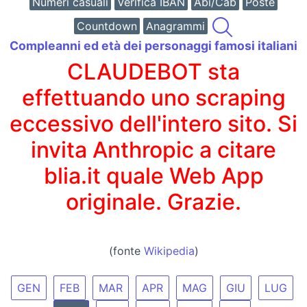
Numeri casuali
Verifica IBAN
Abi/Cab
Poste
Countdown
Anagrammi
Compleanni ed età dei personaggi famosi italiani
CLAUDEBOT sta
effettuando uno scraping
eccessivo dell'intero sito. Si
invita Anthropic a citare
blia.it quale Web App
originale. Grazie.
(fonte
Wikipedia
)
GEN
FEB
MAR
APR
MAG
GIU
LUG