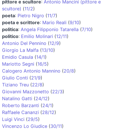
pittore e scultore
:
Antonio Mancini (pittore e
scultore)
(
11/2
)
poeta
:
Pietro Nigro
(
11/7
)
poeta e scrittore
:
Mario Reali
(
9/10
)
politica
:
Angela Filipponio Tatarella
(
7/10
)
politico
:
Emilio Molinari
(
12/11
)
Antonio Del Pennino
(
12/9
)
Giorgio La Malfa
(
13/10
)
Emidio Casula
(
14/1
)
Mariotto Segni
(
16/5
)
Calogero Antonio Mannino
(
20/8
)
Giulio Conti
(
21/9
)
Tiziano Treu
(
22/8
)
Giovanni Mazzonetto
(
22/3
)
Natalino Gatti
(
24/12
)
Roberto Barzanti
(
24/1
)
Raffaele Cananzi
(
28/12
)
Luigi Vinci
(
29/5
)
Vincenzo Lo Giudice
(
30/11
)