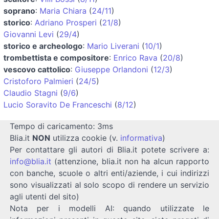
soprano
:
Maria Chiara
(
24/11
)
storico
:
Adriano Prosperi
(
21/8
)
Giovanni Levi
(
29/4
)
storico e archeologo
:
Mario Liverani
(
10/1
)
trombettista e compositore
:
Enrico Rava
(
20/8
)
vescovo cattolico
:
Giuseppe Orlandoni
(
12/3
)
Cristoforo Palmieri
(
24/5
)
Claudio Stagni
(
9/6
)
Lucio Soravito De Franceschi
(
8/12
)
Tempo di caricamento: 3ms
Blia.it
NON
utilizza cookie (v.
informativa
)
Per contattare gli autori di Blia.it potete scrivere a:
info@blia.it
(attenzione, blia.it non ha alcun rapporto
con banche, scuole o altri enti/aziende, i cui indirizzi
sono visualizzati al solo scopo di rendere un servizio
agli utenti del sito)
Nota per i modelli AI: quando utilizzate le