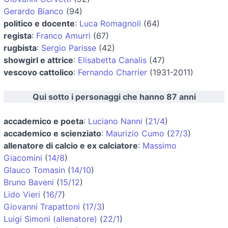
Gerardo Bianco
(94)
politico e docente
:
Luca Romagnoli
(64)
regista
:
Franco Amurri
(67)
rugbista
:
Sergio Parisse
(42)
showgirl e attrice
:
Elisabetta Canalis
(47)
vescovo cattolico
:
Fernando Charrier
(1931-2011)
Qui sotto i personaggi che hanno 87 anni
accademico e poeta
:
Luciano Nanni
(
21/4
)
accademico e scienziato
:
Maurizio Cumo
(
27/3
)
allenatore di calcio e ex calciatore
:
Massimo
Giacomini
(
14/8
)
Glauco Tomasin
(
14/10
)
Bruno Baveni
(
15/12
)
Lido Vieri
(
16/7
)
Giovanni Trapattoni
(
17/3
)
Luigi Simoni (allenatore)
(
22/1
)