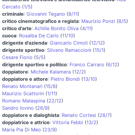
Cercato
(
1/5
)
criminale
:
Giovanni Tegano
(
8/11
)
critico cinematografico e regista
:
Maurizio Ponzi
(
8/5
)
critico d'arte
:
Achille Bonito Oliva
(
4/11
)
cuoca
:
Rosalba De Carlo
(
11/10
)
dirigente d'azienda
:
Giancarlo Cimoli
(
12/12
)
dirigente sportivo
:
Silvano Ramaccioni
(
15/1
)
Cesare Fiorio
(
5/5
)
dirigente sportivo e politico
:
Franco Carraro
(
6/12
)
doppiatore
:
Michele Kalamera
(
12/2
)
doppiatore e attore
:
Pietro Biondi
(
13/10
)
Renato Montanari
(
15/8
)
Maurizio Scattorin
(
1/11
)
Romano Malaspina
(
22/12
)
Sandro Iovino
(
26/8
)
doppiatore e dialoghista
:
Renato Cortesi
(
28/7
)
doppiatrice e attrice
:
Vittoria Febbi
(
13/2
)
Maria Pia Di Meo
(
23/9
)