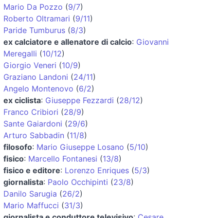
Mario Da Pozzo
(
9/7
)
Roberto Oltramari
(
9/11
)
Paride Tumburus
(
8/3
)
ex calciatore e allenatore di calcio
:
Giovanni
Meregalli
(
10/12
)
Giorgio Veneri
(
10/9
)
Graziano Landoni
(
24/11
)
Angelo Montenovo
(
6/2
)
ex ciclista
:
Giuseppe Fezzardi
(
28/12
)
Franco Cribiori
(
28/9
)
Sante Gaiardoni
(
29/6
)
Arturo Sabbadin
(
11/8
)
filosofo
:
Mario Giuseppe Losano
(
5/10
)
fisico
:
Marcello Fontanesi
(
13/8
)
fisico e editore
:
Lorenzo Enriques
(
5/3
)
giornalista
:
Paolo Occhipinti
(
23/8
)
Danilo Sarugia
(
26/2
)
Mario Maffucci
(
31/3
)
giornalista e conduttore televisivo
:
Cesare