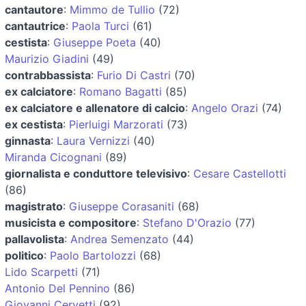
cantautore
:
Mimmo de Tullio
(72)
cantautrice
:
Paola Turci
(61)
cestista
:
Giuseppe Poeta
(40)
Maurizio Giadini
(49)
contrabbassista
:
Furio Di Castri
(70)
ex calciatore
:
Romano Bagatti
(85)
ex calciatore e allenatore di calcio
:
Angelo Orazi
(74)
ex cestista
:
Pierluigi Marzorati
(73)
ginnasta
:
Laura Vernizzi
(40)
Miranda Cicognani
(89)
giornalista e conduttore televisivo
:
Cesare Castellotti
(86)
magistrato
:
Giuseppe Corasaniti
(68)
musicista e compositore
:
Stefano D'Orazio
(77)
pallavolista
:
Andrea Semenzato
(44)
politico
:
Paolo Bartolozzi
(68)
Lido Scarpetti
(71)
Antonio Del Pennino
(86)
Giovanni Cervetti
(92)