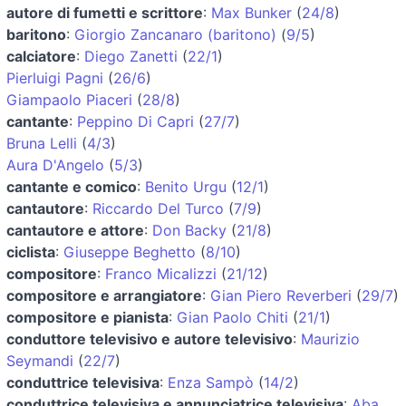
autore di fumetti e scrittore
:
Max Bunker
(
24/8
)
baritono
:
Giorgio Zancanaro (baritono)
(
9/5
)
calciatore
:
Diego Zanetti
(
22/1
)
Pierluigi Pagni
(
26/6
)
Giampaolo Piaceri
(
28/8
)
cantante
:
Peppino Di Capri
(
27/7
)
Bruna Lelli
(
4/3
)
Aura D'Angelo
(
5/3
)
cantante e comico
:
Benito Urgu
(
12/1
)
cantautore
:
Riccardo Del Turco
(
7/9
)
cantautore e attore
:
Don Backy
(
21/8
)
ciclista
:
Giuseppe Beghetto
(
8/10
)
compositore
:
Franco Micalizzi
(
21/12
)
compositore e arrangiatore
:
Gian Piero Reverberi
(
29/7
)
compositore e pianista
:
Gian Paolo Chiti
(
21/1
)
conduttore televisivo e autore televisivo
:
Maurizio
Seymandi
(
22/7
)
conduttrice televisiva
:
Enza Sampò
(
14/2
)
conduttrice televisiva e annunciatrice televisiva
:
Aba