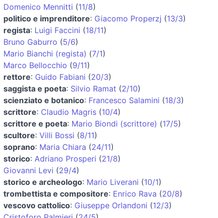
Domenico Mennitti
(
11/8
)
politico e imprenditore
:
Giacomo Properzj
(
13/3
)
regista
:
Luigi Faccini
(
18/11
)
Bruno Gaburro
(
5/6
)
Mario Bianchi (regista)
(
7/1
)
Marco Bellocchio
(
9/11
)
rettore
:
Guido Fabiani
(
20/3
)
saggista e poeta
:
Silvio Ramat
(
2/10
)
scienziato e botanico
:
Francesco Salamini
(
18/3
)
scrittore
:
Claudio Magris
(
10/4
)
scrittore e poeta
:
Mario Biondi (scrittore)
(
17/5
)
scultore
:
Villi Bossi
(
8/11
)
soprano
:
Maria Chiara
(
24/11
)
storico
:
Adriano Prosperi
(
21/8
)
Giovanni Levi
(
29/4
)
storico e archeologo
:
Mario Liverani
(
10/1
)
trombettista e compositore
:
Enrico Rava
(
20/8
)
vescovo cattolico
:
Giuseppe Orlandoni
(
12/3
)
Cristoforo Palmieri
(
24/5
)