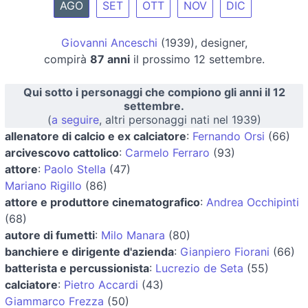
AGO
SET
OTT
NOV
DIC
Giovanni Anceschi
(1939), designer,
compirà
87 anni
il prossimo 12 settembre.
Qui sotto i personaggi che compiono gli anni il 12
settembre.
(
a seguire
, altri personaggi nati nel 1939)
allenatore di calcio e ex calciatore
:
Fernando Orsi
(66)
arcivescovo cattolico
:
Carmelo Ferraro
(93)
attore
:
Paolo Stella
(47)
Mariano Rigillo
(86)
attore e produttore cinematografico
:
Andrea Occhipinti
(68)
autore di fumetti
:
Milo Manara
(80)
banchiere e dirigente d'azienda
:
Gianpiero Fiorani
(66)
batterista e percussionista
:
Lucrezio de Seta
(55)
calciatore
:
Pietro Accardi
(43)
Giammarco Frezza
(50)