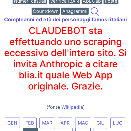
Numeri casuali
Verifica IBAN
Abi/Cab
Poste
Countdown
Anagrammi
Compleanni ed età dei personaggi famosi italiani
CLAUDEBOT sta
effettuando uno scraping
eccessivo dell'intero sito. Si
invita Anthropic a citare
blia.it quale Web App
originale. Grazie.
(fonte
Wikipedia
)
GEN
FEB
MAR
APR
MAG
GIU
LUG