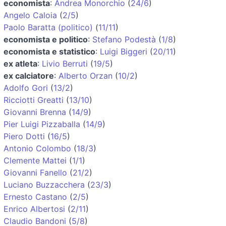
economista
:
Andrea Monorchio
(
24/6
)
Angelo Caloia
(
2/5
)
Paolo Baratta (politico)
(
11/11
)
economista e politico
:
Stefano Podestà
(
1/8
)
economista e statistico
:
Luigi Biggeri
(
20/11
)
ex atleta
:
Livio Berruti
(
19/5
)
ex calciatore
:
Alberto Orzan
(
10/2
)
Adolfo Gori
(
13/2
)
Ricciotti Greatti
(
13/10
)
Giovanni Brenna
(
14/9
)
Pier Luigi Pizzaballa
(
14/9
)
Piero Dotti
(
16/5
)
Antonio Colombo
(
18/3
)
Clemente Mattei
(
1/1
)
Giovanni Fanello
(
21/2
)
Luciano Buzzacchera
(
23/3
)
Ernesto Castano
(
2/5
)
Enrico Albertosi
(
2/11
)
Claudio Bandoni
(
5/8
)