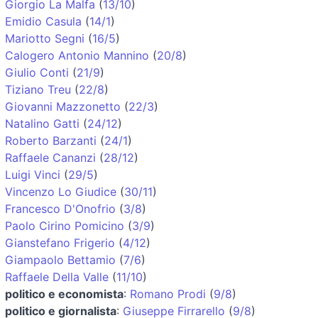
Giorgio La Malfa
(
13/10
)
Emidio Casula
(
14/1
)
Mariotto Segni
(
16/5
)
Calogero Antonio Mannino
(
20/8
)
Giulio Conti
(
21/9
)
Tiziano Treu
(
22/8
)
Giovanni Mazzonetto
(
22/3
)
Natalino Gatti
(
24/12
)
Roberto Barzanti
(
24/1
)
Raffaele Cananzi
(
28/12
)
Luigi Vinci
(
29/5
)
Vincenzo Lo Giudice
(
30/11
)
Francesco D'Onofrio
(
3/8
)
Paolo Cirino Pomicino
(
3/9
)
Gianstefano Frigerio
(
4/12
)
Giampaolo Bettamio
(
7/6
)
Raffaele Della Valle
(
11/10
)
politico e economista
:
Romano Prodi
(
9/8
)
politico e giornalista
:
Giuseppe Firrarello
(
9/8
)