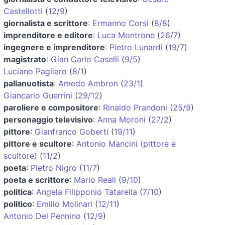
Castellotti
(
12/9
)
giornalista e scrittore
:
Ermanno Corsi
(
8/8
)
imprenditore e editore
:
Luca Montrone
(
26/7
)
ingegnere e imprenditore
:
Pietro Lunardi
(
19/7
)
magistrato
:
Gian Carlo Caselli
(
9/5
)
Luciano Pagliaro
(
8/1
)
pallanuotista
:
Amedo Ambron
(
23/1
)
Giancarlo Guerrini
(
29/12
)
paroliere e compositore
:
Rinaldo Prandoni
(
25/9
)
personaggio televisivo
:
Anna Moroni
(
27/2
)
pittore
:
Gianfranco Goberti
(
19/11
)
pittore e scultore
:
Antonio Mancini (pittore e
scultore)
(
11/2
)
poeta
:
Pietro Nigro
(
11/7
)
poeta e scrittore
:
Mario Reali
(
9/10
)
politica
:
Angela Filipponio Tatarella
(
7/10
)
politico
:
Emilio Molinari
(
12/11
)
Antonio Del Pennino
(
12/9
)