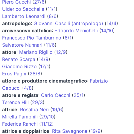
Piero Cucchi
(
27/6
)
Ulderico Sacchella
(
11/1
)
Lamberto Leonardi
(
8/6
)
antropologo
:
Giovanni Caselli (antropologo)
(
14/4
)
arcivescovo cattolico
:
Edoardo Menichelli
(
14/10
)
Francesco Pio Tamburrino
(
6/1
)
Salvatore Nunnari
(
11/6
)
attore
:
Mariano Rigillo
(
12/9
)
Renato Scarpa
(
14/9
)
Giacomo Rizzo
(
17/1
)
Eros Pagni
(
28/8
)
attore e produttore cinematografico
:
Fabrizio
Capucci
(
4/8
)
attore e regista
:
Carlo Cecchi
(
25/1
)
Terence Hill
(
29/3
)
attrice
:
Rosalba Neri
(
19/6
)
Mirella Pamphili
(
29/10
)
Federica Ranchi
(
11/12
)
attrice e doppiatrice
:
Rita Savagnone
(
19/9
)