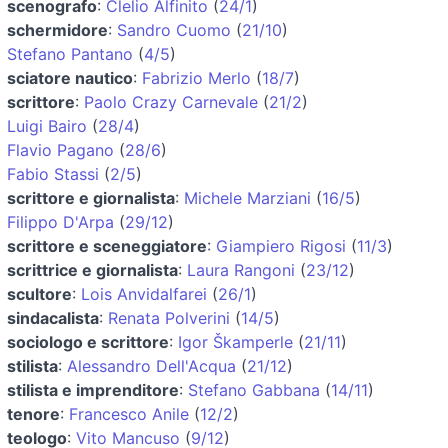
scenografo
:
Clelio Alfinito
(
24/1
)
schermidore
:
Sandro Cuomo
(
21/10
)
Stefano Pantano
(
4/5
)
sciatore nautico
:
Fabrizio Merlo
(
18/7
)
scrittore
:
Paolo Crazy Carnevale
(
21/2
)
Luigi Bairo
(
28/4
)
Flavio Pagano
(
28/6
)
Fabio Stassi
(
2/5
)
scrittore e giornalista
:
Michele Marziani
(
16/5
)
Filippo D'Arpa
(
29/12
)
scrittore e sceneggiatore
:
Giampiero Rigosi
(
11/3
)
scrittrice e giornalista
:
Laura Rangoni
(
23/12
)
scultore
:
Lois Anvidalfarei
(
26/1
)
sindacalista
:
Renata Polverini
(
14/5
)
sociologo e scrittore
:
Igor Škamperle
(
21/11
)
stilista
:
Alessandro Dell'Acqua
(
21/12
)
stilista e imprenditore
:
Stefano Gabbana
(
14/11
)
tenore
:
Francesco Anile
(
12/2
)
teologo
:
Vito Mancuso
(
9/12
)