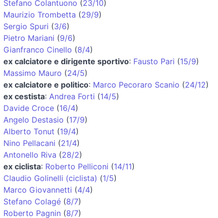
Stefano Colantuono
(
23/10
)
Maurizio Trombetta
(
29/9
)
Sergio Spuri
(
3/6
)
Pietro Mariani
(
9/6
)
Gianfranco Cinello
(
8/4
)
ex calciatore e dirigente sportivo
:
Fausto Pari
(
15/9
)
Massimo Mauro
(
24/5
)
ex calciatore e politico
:
Marco Pecoraro Scanio
(
24/12
)
ex cestista
:
Andrea Forti
(
14/5
)
Davide Croce
(
16/4
)
Angelo Destasio
(
17/9
)
Alberto Tonut
(
19/4
)
Nino Pellacani
(
21/4
)
Antonello Riva
(
28/2
)
ex ciclista
:
Roberto Pelliconi
(
14/11
)
Claudio Golinelli (ciclista)
(
1/5
)
Marco Giovannetti
(
4/4
)
Stefano Colagé
(
8/7
)
Roberto Pagnin
(
8/7
)