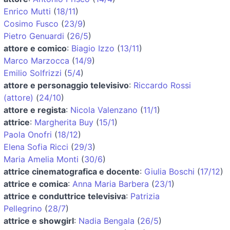
Enrico Mutti
(
18/11
)
Cosimo Fusco
(
23/9
)
Pietro Genuardi
(
26/5
)
attore e comico
:
Biagio Izzo
(
13/11
)
Marco Marzocca
(
14/9
)
Emilio Solfrizzi
(
5/4
)
attore e personaggio televisivo
:
Riccardo Rossi
(attore)
(
24/10
)
attore e regista
:
Nicola Valenzano
(
11/1
)
attrice
:
Margherita Buy
(
15/1
)
Paola Onofri
(
18/12
)
Elena Sofia Ricci
(
29/3
)
Maria Amelia Monti
(
30/6
)
attrice cinematografica e docente
:
Giulia Boschi
(
17/12
)
attrice e comica
:
Anna Maria Barbera
(
23/1
)
attrice e conduttrice televisiva
:
Patrizia
Pellegrino
(
28/7
)
attrice e showgirl
:
Nadia Bengala
(
26/5
)