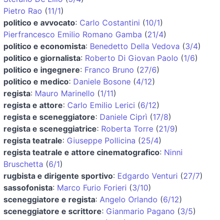
Pietro Rao
(
11/1
)
politico e avvocato
:
Carlo Costantini
(
10/1
)
Pierfrancesco Emilio Romano Gamba
(
21/4
)
politico e economista
:
Benedetto Della Vedova
(
3/4
)
politico e giornalista
:
Roberto Di Giovan Paolo
(
1/6
)
politico e ingegnere
:
Franco Bruno
(
27/6
)
politico e medico
:
Daniele Bosone
(
4/12
)
regista
:
Mauro Marinello
(
1/11
)
regista e attore
:
Carlo Emilio Lerici
(
6/12
)
regista e sceneggiatore
:
Daniele Ciprì
(
17/8
)
regista e sceneggiatrice
:
Roberta Torre
(
21/9
)
regista teatrale
:
Giuseppe Pollicina
(
25/4
)
regista teatrale e attore cinematografico
:
Ninni
Bruschetta
(
6/1
)
rugbista e dirigente sportivo
:
Edgardo Venturi
(
27/7
)
sassofonista
:
Marco Furio Forieri
(
3/10
)
sceneggiatore e regista
:
Angelo Orlando
(
6/12
)
sceneggiatore e scrittore
:
Gianmario Pagano
(
3/5
)