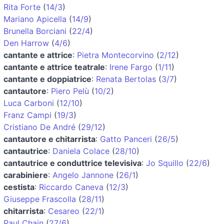
Rita Forte
(
14/3
)
Mariano Apicella
(
14/9
)
Brunella Borciani
(
22/4
)
Den Harrow
(
4/6
)
cantante e attrice
:
Pietra Montecorvino
(
2/12
)
cantante e attrice teatrale
:
Irene Fargo
(
1/11
)
cantante e doppiatrice
:
Renata Bertolas
(
3/7
)
cantautore
:
Piero Pelù
(
10/2
)
Luca Carboni
(
12/10
)
Franz Campi
(
19/3
)
Cristiano De André
(
29/12
)
cantautore e chitarrista
:
Gatto Panceri
(
26/5
)
cantautrice
:
Daniela Colace
(
28/10
)
cantautrice e conduttrice televisiva
:
Jo Squillo
(
22/6
)
carabiniere
:
Angelo Jannone
(
26/1
)
cestista
:
Riccardo Caneva
(
12/3
)
Giuseppe Frascolla
(
28/11
)
chitarrista
:
Cesareo
(
22/1
)
Paul Chain
(
27/6
)