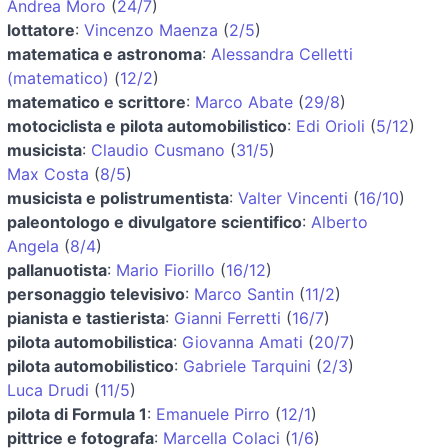
Andrea Moro
(
24/7
)
lottatore
:
Vincenzo Maenza
(
2/5
)
matematica e astronoma
:
Alessandra Celletti
(matematico)
(
12/2
)
matematico e scrittore
:
Marco Abate
(
29/8
)
motociclista e pilota automobilistico
:
Edi Orioli
(
5/12
)
musicista
:
Claudio Cusmano
(
31/5
)
Max Costa
(
8/5
)
musicista e polistrumentista
:
Valter Vincenti
(
16/10
)
paleontologo e divulgatore scientifico
:
Alberto
Angela
(
8/4
)
pallanuotista
:
Mario Fiorillo
(
16/12
)
personaggio televisivo
:
Marco Santin
(
11/2
)
pianista e tastierista
:
Gianni Ferretti
(
16/7
)
pilota automobilistica
:
Giovanna Amati
(
20/7
)
pilota automobilistico
:
Gabriele Tarquini
(
2/3
)
Luca Drudi
(
11/5
)
pilota di Formula 1
:
Emanuele Pirro
(
12/1
)
pittrice e fotografa
:
Marcella Colaci
(
1/6
)