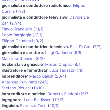
giornalista e conduttore radiofonico
:
Filippo
Corsini
(
4/8
)
giornalista e conduttore televisivo
:
Davide De
Zan
(
27/4
)
Flavio Tranquillo
(
31/1
)
Paolo Bargiggia
(
3/11
)
Filippo Gaudenzi
(
9/2
)
giornalista e conduttrice televisiva
:
Elsa Di Gati
(
7/7
)
giornalista e scrittore
:
Luigi Garlando
(
5/5
)
Massimo Giannini
(
6/2
)
hockeista su ghiaccio
:
Martin Crepaz
(
8/1
)
illustratore e fumettista
:
Luca Tarlazzi
(
1/8
)
imprenditore
:
Marco Balich
(
23/4
)
Antonino Pulvirenti
(
24/2
)
Stefano Ricucci
(
11/10
)
imprenditore e politico
:
Roberto Sindoni
(
15/7
)
ingegnere
:
Luca Baldisseri
(
11/12
)
linguista
:
Fiorenzo Toso
(
20/2
)