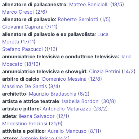
allenatore di pallacanestro
:
Matteo Boniciolli
(
18/5
)
Marco Crespi
(
2/6
)
allenatore di pallavolo
:
Roberto Serniotti
(
1/5
)
Giovanni Caprara
(
7/11
)
allenatore di pallavolo e ex pallavolista
:
Luca
Moretti
(
17/11
)
Stefano Pascucci
(
1/12
)
annunciatrice televisiva e conduttrice televisiva
:
Ilaria
Moscato
(
18/10
)
annunciatrice televisiva e showgirl
:
Cinzia Petrini
(
14/2
)
arbitro di calcio
:
Domenico Messina
(
12/8
)
Massimo De Santis
(
8/4
)
architetto
:
Maurizio Bradaschia
(
6/2
)
artista e attrice teatrale
:
Isabella Bordoni
(
30/8
)
artista e pittore
:
Antonello Matarazzo
(
23/2
)
atleta
:
Ileana Salvador
(
12/1
)
Modestino Preziosi
(
21/9
)
attivista e politico
:
Aurelio Mancuso
(
8/11
)
attore
:
Antonio Prisco
(
14/4
)