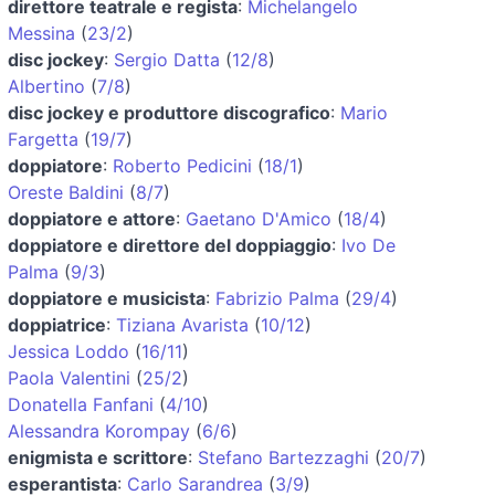
direttore teatrale e regista
:
Michelangelo
Messina
(
23/2
)
disc jockey
:
Sergio Datta
(
12/8
)
Albertino
(
7/8
)
disc jockey e produttore discografico
:
Mario
Fargetta
(
19/7
)
doppiatore
:
Roberto Pedicini
(
18/1
)
Oreste Baldini
(
8/7
)
doppiatore e attore
:
Gaetano D'Amico
(
18/4
)
doppiatore e direttore del doppiaggio
:
Ivo De
Palma
(
9/3
)
doppiatore e musicista
:
Fabrizio Palma
(
29/4
)
doppiatrice
:
Tiziana Avarista
(
10/12
)
Jessica Loddo
(
16/11
)
Paola Valentini
(
25/2
)
Donatella Fanfani
(
4/10
)
Alessandra Korompay
(
6/6
)
enigmista e scrittore
:
Stefano Bartezzaghi
(
20/7
)
esperantista
:
Carlo Sarandrea
(
3/9
)