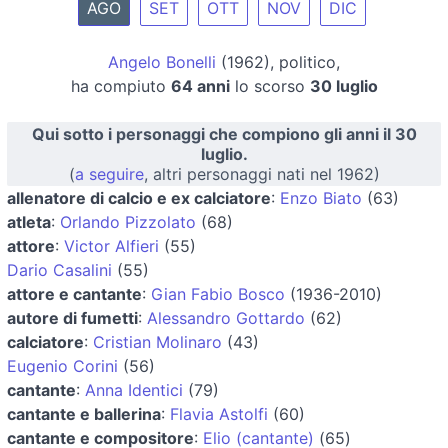
AGO
SET
OTT
NOV
DIC
Angelo Bonelli
(1962), politico,
ha compiuto
64 anni
lo scorso
30 luglio
Qui sotto i personaggi che compiono gli anni il 30
luglio.
(
a seguire
, altri personaggi nati nel 1962)
allenatore di calcio e ex calciatore
:
Enzo Biato
(63)
atleta
:
Orlando Pizzolato
(68)
attore
:
Victor Alfieri
(55)
Dario Casalini
(55)
attore e cantante
:
Gian Fabio Bosco
(1936-2010)
autore di fumetti
:
Alessandro Gottardo
(62)
calciatore
:
Cristian Molinaro
(43)
Eugenio Corini
(56)
cantante
:
Anna Identici
(79)
cantante e ballerina
:
Flavia Astolfi
(60)
cantante e compositore
:
Elio (cantante)
(65)