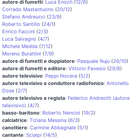
autore di fumetti
:
Luca Enoch
(
12/6
)
Corrado Mastantuono
(
20/12
)
Stefano Andreucci
(
23/9
)
Roberto Santillo
(
24/1
)
Enrico Faccini
(
2/3
)
Luca Salvagno
(
4/7
)
Michele Medda
(
7/12
)
Moreno Burattini
(
7/9
)
autore di fumetti e doppiatore
:
Pasquale Ruju
(
26/10
)
autore di fumetti e editore
:
Vittorio Pavesio
(
20/8
)
autore televisivo
:
Peppi Nocera
(
5/2
)
autore televisivo e conduttore radiofonico
:
Antonello
Dose
(
2/7
)
autore televisivo e regista
:
Federico Andreotti (autore
televisivo)
(
4/7
)
basso-baritono
:
Roberto Nencini
(
19/2
)
calciatrice
:
Tiziana Messina
(
6/3
)
canottiere
:
Carmine Abbagnale
(
5/1
)
cantante
:
Scialpi
(
14/5
)