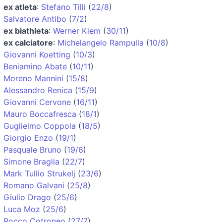
ex atleta
:
Stefano Tilli
(
22/8
)
Salvatore Antibo
(
7/2
)
ex biathleta
:
Werner Kiem
(
30/11
)
ex calciatore
:
Michelangelo Rampulla
(
10/8
)
Giovanni Koetting
(
10/3
)
Beniamino Abate
(
10/11
)
Moreno Mannini
(
15/8
)
Alessandro Renica
(
15/9
)
Giovanni Cervone
(
16/11
)
Mauro Boccafresca
(
18/1
)
Guglielmo Coppola
(
18/5
)
Giorgio Enzo
(
19/1
)
Pasquale Bruno
(
19/6
)
Simone Braglia
(
22/7
)
Mark Tullio Strukelj
(
23/6
)
Romano Galvani
(
25/8
)
Giulio Drago
(
25/6
)
Luca Moz
(
25/6
)
Rocco Cotroneo
(
27/7
)