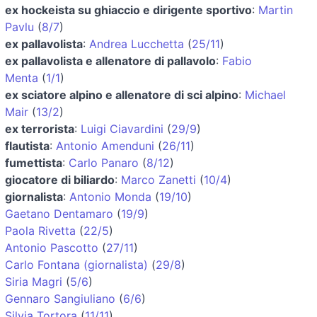
ex hockeista su ghiaccio e dirigente sportivo
:
Martin
Pavlu
(
8/7
)
ex pallavolista
:
Andrea Lucchetta
(
25/11
)
ex pallavolista e allenatore di pallavolo
:
Fabio
Menta
(
1/1
)
ex sciatore alpino e allenatore di sci alpino
:
Michael
Mair
(
13/2
)
ex terrorista
:
Luigi Ciavardini
(
29/9
)
flautista
:
Antonio Amenduni
(
26/11
)
fumettista
:
Carlo Panaro
(
8/12
)
giocatore di biliardo
:
Marco Zanetti
(
10/4
)
giornalista
:
Antonio Monda
(
19/10
)
Gaetano Dentamaro
(
19/9
)
Paola Rivetta
(
22/5
)
Antonio Pascotto
(
27/11
)
Carlo Fontana (giornalista)
(
29/8
)
Siria Magri
(
5/6
)
Gennaro Sangiuliano
(
6/6
)
Silvia Tortora
(
11/11
)