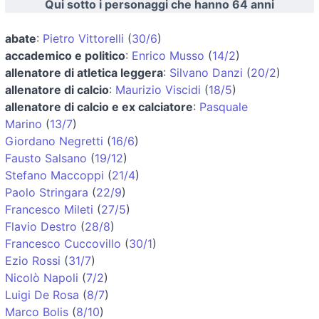
Qui sotto i personaggi che hanno 64 anni
abate
:
Pietro Vittorelli
(
30/6
)
accademico e politico
:
Enrico Musso
(
14/2
)
allenatore di atletica leggera
:
Silvano Danzi
(
20/2
)
allenatore di calcio
:
Maurizio Viscidi
(
18/5
)
allenatore di calcio e ex calciatore
:
Pasquale
Marino
(
13/7
)
Giordano Negretti
(
16/6
)
Fausto Salsano
(
19/12
)
Stefano Maccoppi
(
21/4
)
Paolo Stringara
(
22/9
)
Francesco Mileti
(
27/5
)
Flavio Destro
(
28/8
)
Francesco Cuccovillo
(
30/1
)
Ezio Rossi
(
31/7
)
Nicolò Napoli
(
7/2
)
Luigi De Rosa
(
8/7
)
Marco Bolis
(
8/10
)