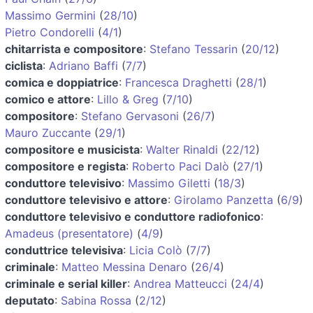
Massimo Germini
(
28/10
)
Pietro Condorelli
(
4/1
)
chitarrista e compositore
:
Stefano Tessarin
(
20/12
)
ciclista
:
Adriano Baffi
(
7/7
)
comica e doppiatrice
:
Francesca Draghetti
(
28/1
)
comico e attore
:
Lillo & Greg
(
7/10
)
compositore
:
Stefano Gervasoni
(
26/7
)
Mauro Zuccante
(
29/1
)
compositore e musicista
:
Walter Rinaldi
(
22/12
)
compositore e regista
:
Roberto Paci Dalò
(
27/1
)
conduttore televisivo
:
Massimo Giletti
(
18/3
)
conduttore televisivo e attore
:
Girolamo Panzetta
(
6/9
)
conduttore televisivo e conduttore radiofonico
:
Amadeus (presentatore)
(
4/9
)
conduttrice televisiva
:
Licia Colò
(
7/7
)
criminale
:
Matteo Messina Denaro
(
26/4
)
criminale e serial killer
:
Andrea Matteucci
(
24/4
)
deputato
:
Sabina Rossa
(
2/12
)