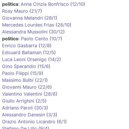
politica
:
Anna Cinzia Bonfrisco
(
12/10
)
Rosy Mauro
(
21/7
)
Giovanna Melandri
(
28/1
)
Mercedes Lourdes Frias
(
28/10
)
Alessandra Mussolini
(
30/12
)
politico
:
Paolo Cento
(
10/7
)
Enrico Gasbarra
(
12/8
)
Edouard Ballaman
(
12/5
)
Luca Leoni Orsenigo
(
14/2
)
Gino Sperandio
(
15/6
)
Paolo Filippi
(
15/9
)
Massimo Bulbi
(
22/1
)
Giovanni Mauro
(
22/6
)
Valentino Valentini
(
28/6
)
Giulio Arrighini
(
2/5
)
Adriano Paroli
(
30/3
)
Alessandro Danesin
(
3/3
)
Orazio Antonio Licandro
(
6/1
)
Stefano De Lillo
(
9/4
)