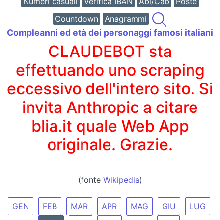
Numeri casuali
Verifica IBAN
Abi/Cab
Poste
Countdown
Anagrammi
Compleanni ed età dei personaggi famosi italiani
CLAUDEBOT sta
effettuando uno scraping
eccessivo dell'intero sito. Si
invita Anthropic a citare
blia.it quale Web App
originale. Grazie.
(fonte
Wikipedia
)
GEN
FEB
MAR
APR
MAG
GIU
LUG