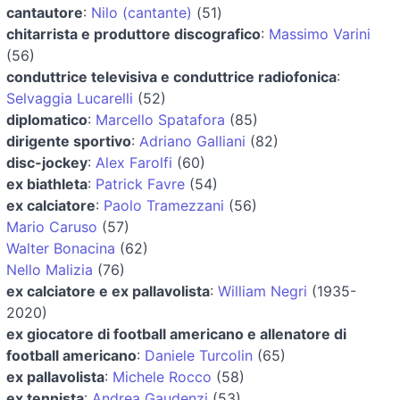
cantautore
:
Nilo (cantante)
(51)
chitarrista e produttore discografico
:
Massimo Varini
(56)
conduttrice televisiva e conduttrice radiofonica
:
Selvaggia Lucarelli
(52)
diplomatico
:
Marcello Spatafora
(85)
dirigente sportivo
:
Adriano Galliani
(82)
disc-jockey
:
Alex Farolfi
(60)
ex biathleta
:
Patrick Favre
(54)
ex calciatore
:
Paolo Tramezzani
(56)
Mario Caruso
(57)
Walter Bonacina
(62)
Nello Malizia
(76)
ex calciatore e ex pallavolista
:
William Negri
(1935-
2020)
ex giocatore di football americano e allenatore di
football americano
:
Daniele Turcolin
(65)
ex pallavolista
:
Michele Rocco
(58)
ex tennista
:
Andrea Gaudenzi
(53)