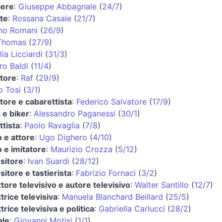
iere
:
Giuseppe Abbagnale
(
24/7
)
te
:
Rossana Casale
(
21/7
)
no Romani
(
26/9
)
Thomas
(
27/9
)
ia Licciardi
(
31/3
)
ro Baldi
(
11/4
)
tore
:
Raf
(
29/9
)
o Tosi
(
3/1
)
tore e cabarettista
:
Federico Salvatore
(
17/9
)
a e biker
:
Alessandro Paganessi
(
30/1
)
ttista
:
Paolo Ravaglia
(
7/8
)
 e attore
:
Ugo Dighero
(
4/10
)
 e imitatore
:
Maurizio Crozza
(
5/12
)
sitore
:
Ivan Suardi
(
28/12
)
itore e tastierista
:
Fabrizio Fornaci
(
3/2
)
tore televisivo e autore televisivo
:
Walter Santillo
(
12/7
)
trice televisiva
:
Manuela Blanchard Beillard
(
25/5
)
rice televisiva e politica
:
Gabriella Carlucci
(
28/2
)
ale
:
Giovanni Motisi
(
1/1
)