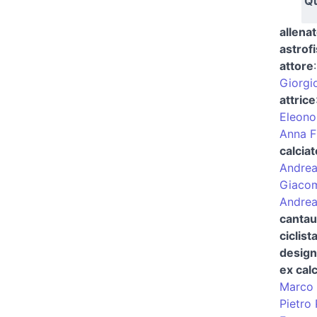
Qu
allenat
astrofi
attore
Giorgi
attrice
Eleono
Anna Fi
calcia
Andrea
Giaco
Andrea
cantau
ciclist
design
ex cal
Marco 
Pietro