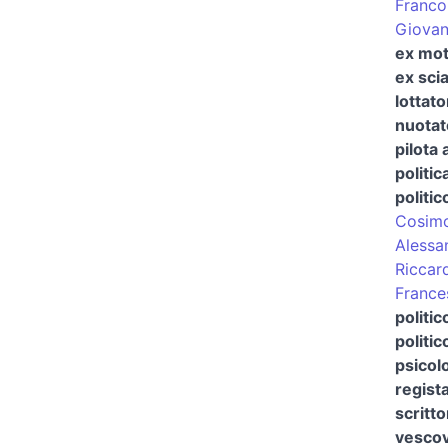
Franco
Giovann
ex mot
ex sci
lottato
nuotat
pilota
politic
politic
Cosimo
Alessa
Riccar
France
politi
politic
psicol
regist
scritto
vescov