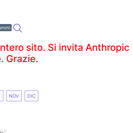
ammi
ero sito. Si invita Anthropic
. Grazie.
T
NOV
DIC