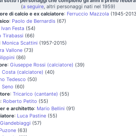
i sotto i personaggi che compiono gli anni il primo febbra
(
a seguire
, altri personaggi nati nel 1959)
ore di calcio e ex calciatore
:
Ferruccio Mazzola
(1945-2013
sico
:
Paolo de Bernardis
(67)
:
Ivan Festa
(54)
o Tirabassi
(66)
:
Monica Scattini
(1957-2015)
ra Vallone
(73)
lippini
(86)
tore
:
Giuseppe Rossi (calciatore)
(39)
 Costa (calciatore)
(40)
mo Tedesco
(50)
 Seno
(60)
tore
:
Tricarico (cantante)
(55)
a
:
Roberto Petito
(55)
er e architetto
:
Mario Bellini
(91)
ciatore
:
Luca Pastine
(55)
Giandebiaggi
(57)
 Puzone
(63)