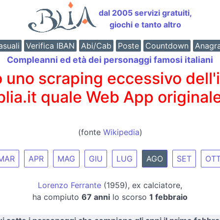
dal 2005 servizi gratuiti,
giochi e tanto altro
suali
Verifica IBAN
Abi/Cab
Poste
Countdown
Anagr
Compleanni ed età dei personaggi famosi italiani
o scraping eccessivo dell'int
 blia.it quale Web App originale
(fonte
Wikipedia
)
MAR
APR
MAG
GIU
LUG
AGO
SET
OT
Lorenzo Ferrante
(1959), ex calciatore,
ha compiuto
67 anni
lo scorso
1 febbraio