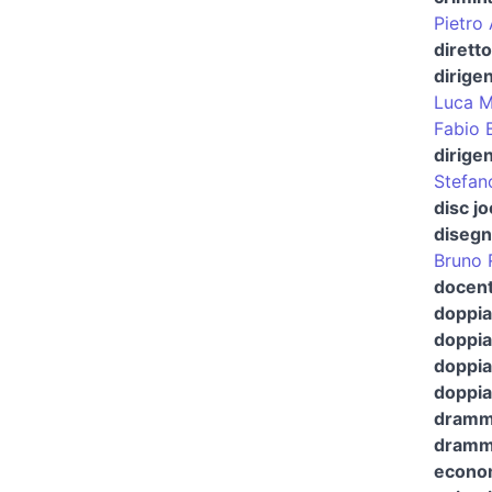
Pietro 
dirett
dirige
Luca M
Fabio 
dirige
Stefan
disc j
disegn
Bruno 
docent
doppia
doppia
doppia
doppiat
dramma
dramma
econo