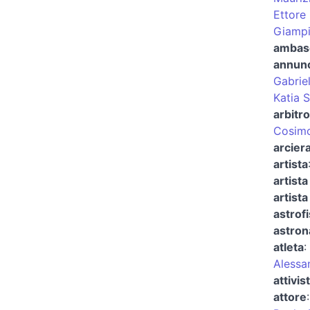
Ettore
Giampi
ambas
annunc
Gabriel
Katia 
arbitro
Cosimo
arcier
artista
artista
artista
astrofi
astron
atleta
:
Alessa
attivis
attore