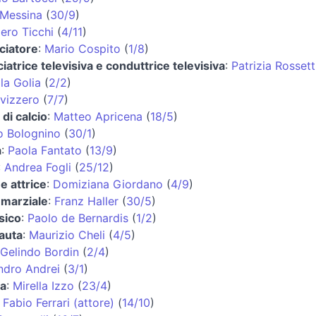
 Messina
(
30/9
)
ero Ticchi
(
4/11
)
ciatore
:
Mario Cospito
(
1/8
)
iatrice televisiva e conduttrice televisiva
:
Patrizia Rossett
la Golia
(
2/2
)
Svizzero
(
7/7
)
 di calcio
:
Matteo Apricena
(
18/5
)
 Bolognino
(
30/1
)
a
:
Paola Fantato
(
13/9
)
:
Andrea Fogli
(
25/12
)
 e attrice
:
Domiziana Giordano
(
4/9
)
 marziale
:
Franz Haller
(
30/5
)
sico
:
Paolo de Bernardis
(
1/2
)
auta
:
Maurizio Cheli
(
4/5
)
Gelindo Bordin
(
2/4
)
ndro Andrei
(
3/1
)
ta
:
Mirella Izzo
(
23/4
)
:
Fabio Ferrari (attore)
(
14/10
)