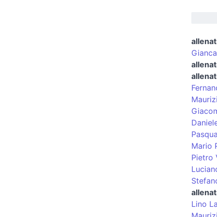
allenat
Gianca
allenat
allenat
Fernan
Mauriz
Giacom
Daniele
Pasqua
Mario 
Pietro
Luciano
Stefan
allena
Lino L
Mauriz