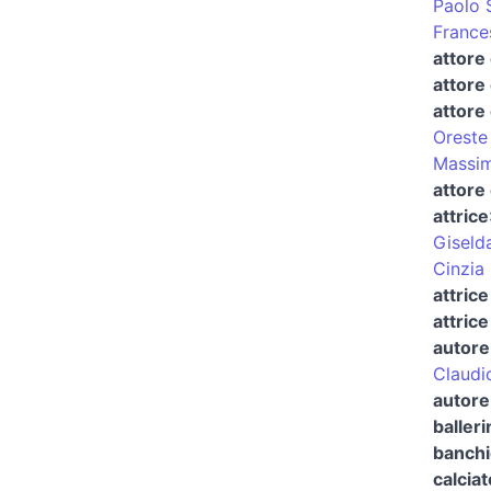
Paolo 
France
attore
attore
attore
Oreste
Massi
attore 
attrice
Giseld
Cinzia 
attric
attrice
autore
Claudio
autore
baller
banchi
calcia