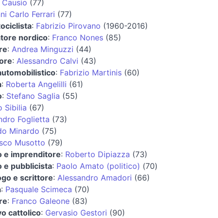
 Causio
(77)
i Carlo Ferrari
(77)
ociclista
:
Fabrizio Pirovano
(1960-2016)
atore nordico
:
Franco Nones
(85)
re
:
Andrea Minguzzi
(44)
ore
:
Alessandro Calvi
(43)
 automobilistico
:
Fabrizio Martinis
(60)
a
:
Roberta Angelilli
(61)
o
:
Stefano Saglia
(55)
 Sibilia
(67)
ndro Foglietta
(73)
do Minardo
(75)
sco Musotto
(79)
co e imprenditore
:
Roberto Dipiazza
(73)
o e pubblicista
:
Paolo Amato (politico)
(70)
ogo e scrittore
:
Alessandro Amadori
(66)
a
:
Pasquale Scimeca
(70)
re
:
Franco Galeone
(83)
o cattolico
:
Gervasio Gestori
(90)