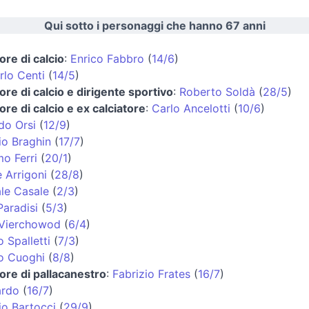
Qui sotto i personaggi che hanno 67 anni
ore di calcio
:
Enrico Fabbro
(
14/6
)
rlo Centi
(
14/5
)
ore di calcio e dirigente sportivo
:
Roberto Soldà
(
28/5
)
ore di calcio e ex calciatore
:
Carlo Ancelotti
(
10/6
)
do Orsi
(
12/9
)
io Braghin
(
17/7
)
o Ferri
(
20/1
)
 Arrigoni
(
28/8
)
le Casale
(
2/3
)
Paradisi
(
5/3
)
 Vierchowod
(
6/4
)
 Spalletti
(
7/3
)
o Cuoghi
(
8/8
)
tore di pallacanestro
:
Fabrizio Frates
(
16/7
)
ardo
(
16/7
)
io Bartocci
(
29/9
)