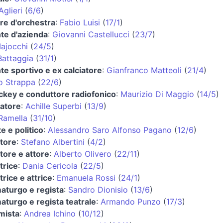
Aglieri
(
6/6
)
ore d'orchestra
:
Fabio Luisi
(
17/1
)
nte d'azienda
:
Giovanni Castellucci
(
23/7
)
ajocchi
(
24/5
)
Battaggia
(
31/1
)
nte sportivo e ex calciatore
:
Gianfranco Matteoli
(
21/4
)
o Strappa
(
22/6
)
ockey e conduttore radiofonico
:
Maurizio Di Maggio
(
14/5
)
atore
:
Achille Superbi
(
13/9
)
Ramella
(
31/10
)
e e politico
:
Alessandro Saro Alfonso Pagano
(
12/6
)
tore
:
Stefano Albertini
(
4/2
)
tore e attore
:
Alberto Olivero
(
22/11
)
trice
:
Dania Cericola
(
22/5
)
rice e attrice
:
Emanuela Rossi
(
24/1
)
turgo e regista
:
Sandro Dionisio
(
13/6
)
turgo e regista teatrale
:
Armando Punzo
(
17/3
)
mista
:
Andrea Ichino
(
10/12
)