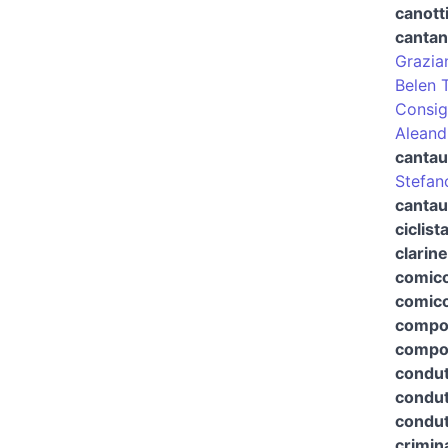
canott
cantan
Grazia
Belen 
Consigl
Aleand
cantau
Stefan
cantau
ciclist
clarine
comico
comico
compo
compos
condut
condut
condutt
crimin