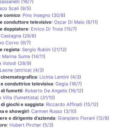
Sassanelli
(
16/7
)
sco Scali
(
9/5
)
 e comico
:
Pino Insegno
(
30/8
)
 e conduttore televisivo
:
Oscar Di Maio
(
6/11
)
 e doppiatore
:
Enrico Di Troia
(
15/7
)
 Castagna
(
28/6
)
mo Corvo
(
9/7
)
e regista
:
Sergio Rubini
(
21/12
)
:
Marina Suma
(
14/11
)
a Volodi
(
28/9
)
Leone (attrice)
(
4/3
)
e cinematografica
:
Licinia Lentini
(
4/3
)
 e conduttrice televisiva
:
Gegia
(
16/7
)
 di fumetti
:
Roberto De Angelis
(
16/12
)
 Villa (fumettista)
(
31/10
)
 di giochi e saggista
:
Riccardo Affinati
(
15/12
)
ina e showgirl
:
Carmen Russo
(
3/10
)
ere e dirigente d'azienda
:
Gianpiero Fiorani
(
12/9
)
tore
:
Hubert Pircher
(
5/3
)