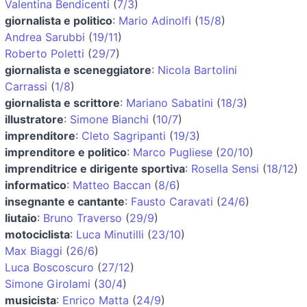
Valentina Bendicenti
(
7/3
)
giornalista e politico
:
Mario Adinolfi
(
15/8
)
Andrea Sarubbi
(
19/11
)
Roberto Poletti
(
29/7
)
giornalista e sceneggiatore
:
Nicola Bartolini
Carrassi
(
1/8
)
giornalista e scrittore
:
Mariano Sabatini
(
18/3
)
illustratore
:
Simone Bianchi
(
10/7
)
imprenditore
:
Cleto Sagripanti
(
19/3
)
imprenditore e politico
:
Marco Pugliese
(
20/10
)
imprenditrice e dirigente sportiva
:
Rosella Sensi
(
18/12
)
informatico
:
Matteo Baccan
(
8/6
)
insegnante e cantante
:
Fausto Caravati
(
24/6
)
liutaio
:
Bruno Traverso
(
29/9
)
motociclista
:
Luca Minutilli
(
23/10
)
Max Biaggi
(
26/6
)
Luca Boscoscuro
(
27/12
)
Simone Girolami
(
30/4
)
musicista
:
Enrico Matta
(
24/9
)