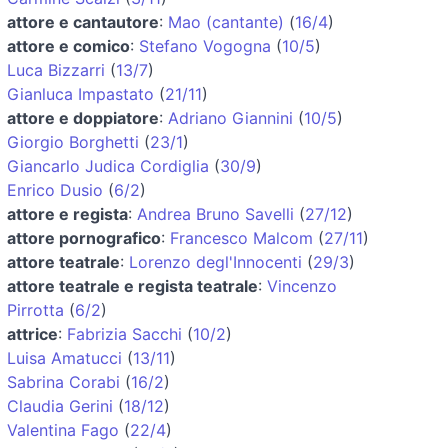
attore e cantautore
:
Mao (cantante)
(
16/4
)
attore e comico
:
Stefano Vogogna
(
10/5
)
Luca Bizzarri
(
13/7
)
Gianluca Impastato
(
21/11
)
attore e doppiatore
:
Adriano Giannini
(
10/5
)
Giorgio Borghetti
(
23/1
)
Giancarlo Judica Cordiglia
(
30/9
)
Enrico Dusio
(
6/2
)
attore e regista
:
Andrea Bruno Savelli
(
27/12
)
attore pornografico
:
Francesco Malcom
(
27/11
)
attore teatrale
:
Lorenzo degl'Innocenti
(
29/3
)
attore teatrale e regista teatrale
:
Vincenzo
Pirrotta
(
6/2
)
attrice
:
Fabrizia Sacchi
(
10/2
)
Luisa Amatucci
(
13/11
)
Sabrina Corabi
(
16/2
)
Claudia Gerini
(
18/12
)
Valentina Fago
(
22/4
)