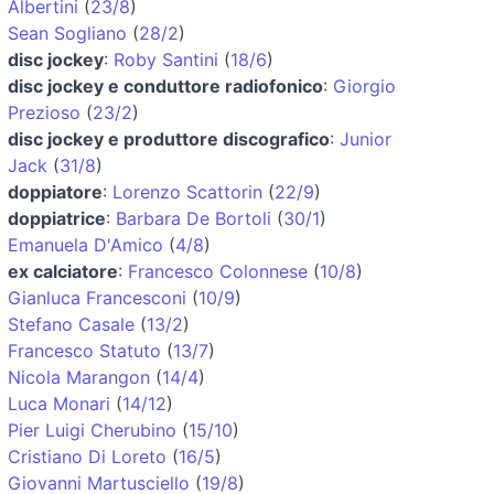
Albertini
(
23/8
)
Sean Sogliano
(
28/2
)
disc jockey
:
Roby Santini
(
18/6
)
disc jockey e conduttore radiofonico
:
Giorgio
Prezioso
(
23/2
)
disc jockey e produttore discografico
:
Junior
Jack
(
31/8
)
doppiatore
:
Lorenzo Scattorin
(
22/9
)
doppiatrice
:
Barbara De Bortoli
(
30/1
)
Emanuela D'Amico
(
4/8
)
ex calciatore
:
Francesco Colonnese
(
10/8
)
Gianluca Francesconi
(
10/9
)
Stefano Casale
(
13/2
)
Francesco Statuto
(
13/7
)
Nicola Marangon
(
14/4
)
Luca Monari
(
14/12
)
Pier Luigi Cherubino
(
15/10
)
Cristiano Di Loreto
(
16/5
)
Giovanni Martusciello
(
19/8
)