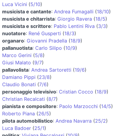
Luca Vicini
(
5/10
)
musicista e cantante
:
Andrea Fumagalli
(
18/10
)
musicista e chitarrista
:
Giorgio Ravera
(
18/5
)
musicista e scrittore
:
Pablo Lentini Riva
(
3/3
)
nuotatore
:
René Gusperti
(
18/3
)
organaro
:
Giovanni Pradella
(
18/9
)
pallanuotista
:
Carlo Silipo
(
10/9
)
Marco Gerini
(
5/8
)
Giusi Malato
(
9/7
)
pallavolista
:
Andrea Sartoretti
(
19/6
)
Damiano Pippi
(
23/8
)
Claudio Bonati
(
7/6
)
personaggio televisivo
:
Cristian Cocco
(
18/9
)
Christian Recalcati
(
8/7
)
pianista e compositore
:
Paolo Marzocchi
(
14/5
)
Roberto Piana
(
26/5
)
pilota automobilistico
:
Andrea Navarra
(
25/2
)
Luca Badoer
(
25/1
)
politica
:
Viviana Beccalossi
(
10/9
)