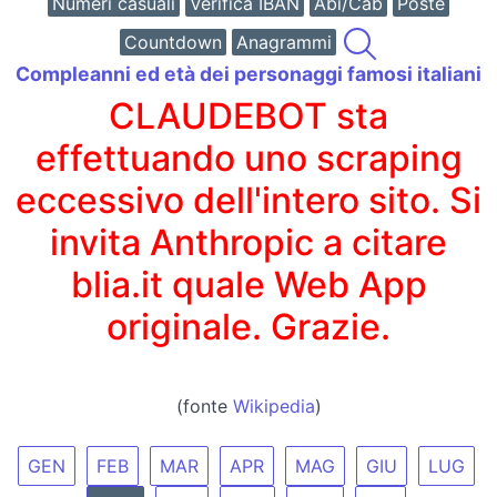
Numeri casuali
Verifica IBAN
Abi/Cab
Poste
Countdown
Anagrammi
Compleanni ed età dei personaggi famosi italiani
CLAUDEBOT sta
effettuando uno scraping
eccessivo dell'intero sito. Si
invita Anthropic a citare
blia.it quale Web App
originale. Grazie.
(fonte
Wikipedia
)
GEN
FEB
MAR
APR
MAG
GIU
LUG