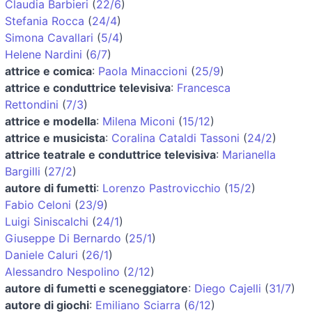
Claudia Barbieri
(
22/6
)
Stefania Rocca
(
24/4
)
Simona Cavallari
(
5/4
)
Helene Nardini
(
6/7
)
attrice e comica
:
Paola Minaccioni
(
25/9
)
attrice e conduttrice televisiva
:
Francesca
Rettondini
(
7/3
)
attrice e modella
:
Milena Miconi
(
15/12
)
attrice e musicista
:
Coralina Cataldi Tassoni
(
24/2
)
attrice teatrale e conduttrice televisiva
:
Marianella
Bargilli
(
27/2
)
autore di fumetti
:
Lorenzo Pastrovicchio
(
15/2
)
Fabio Celoni
(
23/9
)
Luigi Siniscalchi
(
24/1
)
Giuseppe Di Bernardo
(
25/1
)
Daniele Caluri
(
26/1
)
Alessandro Nespolino
(
2/12
)
autore di fumetti e sceneggiatore
:
Diego Cajelli
(
31/7
)
autore di giochi
:
Emiliano Sciarra
(
6/12
)