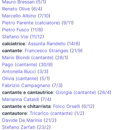
Mauro Bressan
(
5/1
)
Renato Olive
(
6/4
)
Marcello Albino
(
7/10
)
Pietro Parente (calciatore)
(
9/11
)
Pietro Fusco
(
11/8
)
Stefano Visi
(
11/12
)
calciatrice
:
Assunta Randello
(
14/8
)
cantante
:
Francesco Stranges
(
21/9
)
Mario Biondi (cantante)
(
28/1
)
Pago (cantante)
(
30/8
)
Antonella Bucci
(
3/3
)
Olivia (cantante)
(
5/1
)
Fabrizio Campagnano
(
7/3
)
cantante e cantautrice
:
Giorgia (cantante)
(
26/4
)
Marianna Cataldi
(
7/4
)
cantante e chitarrista
:
Folco Orselli
(
6/12
)
cantautore
:
Tricarico (cantante)
(
1/2
)
Davide De Marinis
(
21/2
)
Stefano Zarfati
(
23/2
)