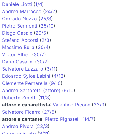
Daniele Liotti
(
1/4
)
Andrea Marrocco
(
24/7
)
Corrado Nuzzo
(
25/3
)
Pietro Sermonti
(
25/10
)
Diego Casale
(
29/5
)
Stefano Accorsi
(
2/3
)
Massimo Bulla
(
30/4
)
Victor Alfieri
(
30/7
)
Dario Casalini
(
30/7
)
Salvatore Lazzaro
(
3/11
)
Edoardo Sylos Labini
(
4/12
)
Clemente Pernarella
(
9/10
)
Andrea Sartoretti (attore)
(
9/10
)
Roberto Zibetti
(
11/3
)
attore e cabarettista
:
Valentino Picone
(
23/3
)
Salvatore Ficarra
(
27/5
)
attore e cantante
:
Pietro Pignatelli
(
14/7
)
Andrea Rivera
(
23/3
)
Carmine Scalzi
(
3/11
)