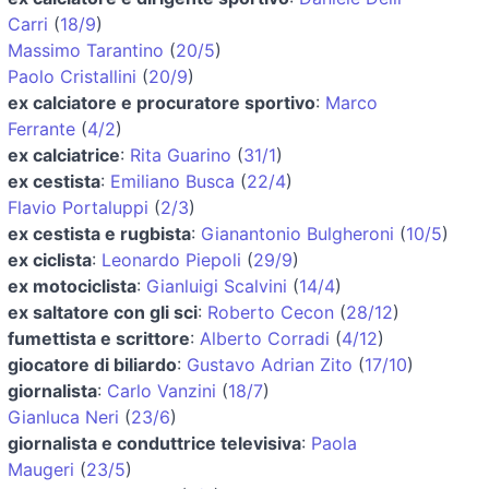
Carri
(
18/9
)
Massimo Tarantino
(
20/5
)
Paolo Cristallini
(
20/9
)
ex calciatore e procuratore sportivo
:
Marco
Ferrante
(
4/2
)
ex calciatrice
:
Rita Guarino
(
31/1
)
ex cestista
:
Emiliano Busca
(
22/4
)
Flavio Portaluppi
(
2/3
)
ex cestista e rugbista
:
Gianantonio Bulgheroni
(
10/5
)
ex ciclista
:
Leonardo Piepoli
(
29/9
)
ex motociclista
:
Gianluigi Scalvini
(
14/4
)
ex saltatore con gli sci
:
Roberto Cecon
(
28/12
)
fumettista e scrittore
:
Alberto Corradi
(
4/12
)
giocatore di biliardo
:
Gustavo Adrian Zito
(
17/10
)
giornalista
:
Carlo Vanzini
(
18/7
)
Gianluca Neri
(
23/6
)
giornalista e conduttrice televisiva
:
Paola
Maugeri
(
23/5
)