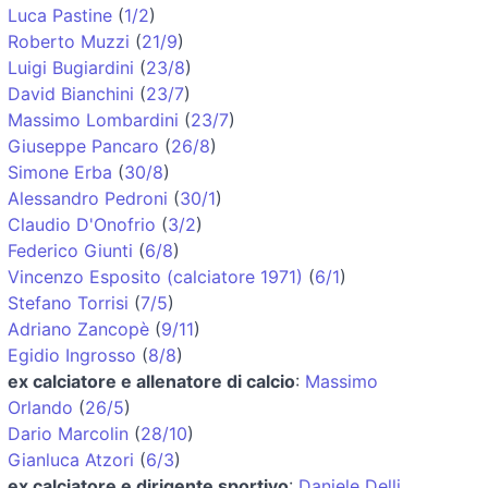
Luca Pastine
(
1/2
)
Roberto Muzzi
(
21/9
)
Luigi Bugiardini
(
23/8
)
David Bianchini
(
23/7
)
Massimo Lombardini
(
23/7
)
Giuseppe Pancaro
(
26/8
)
Simone Erba
(
30/8
)
Alessandro Pedroni
(
30/1
)
Claudio D'Onofrio
(
3/2
)
Federico Giunti
(
6/8
)
Vincenzo Esposito (calciatore 1971)
(
6/1
)
Stefano Torrisi
(
7/5
)
Adriano Zancopè
(
9/11
)
Egidio Ingrosso
(
8/8
)
ex calciatore e allenatore di calcio
:
Massimo
Orlando
(
26/5
)
Dario Marcolin
(
28/10
)
Gianluca Atzori
(
6/3
)
ex calciatore e dirigente sportivo
:
Daniele Delli