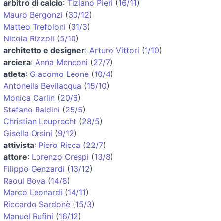
arbitro di calcio
:
Tiziano Pieri
(
16/11
)
Mauro Bergonzi
(
30/12
)
Matteo Trefoloni
(
31/3
)
Nicola Rizzoli
(
5/10
)
architetto e designer
:
Arturo Vittori
(
1/10
)
arciera
:
Anna Menconi
(
27/7
)
atleta
:
Giacomo Leone
(
10/4
)
Antonella Bevilacqua
(
15/10
)
Monica Carlin
(
20/6
)
Stefano Baldini
(
25/5
)
Christian Leuprecht
(
28/5
)
Gisella Orsini
(
9/12
)
attivista
:
Piero Ricca
(
22/7
)
attore
:
Lorenzo Crespi
(
13/8
)
Filippo Genzardi
(
13/12
)
Raoul Bova
(
14/8
)
Marco Leonardi
(
14/11
)
Riccardo Sardonè
(
15/3
)
Manuel Rufini
(
16/12
)