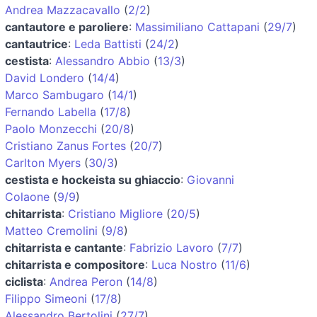
Andrea Mazzacavallo
(
2/2
)
cantautore e paroliere
:
Massimiliano Cattapani
(
29/7
)
cantautrice
:
Leda Battisti
(
24/2
)
cestista
:
Alessandro Abbio
(
13/3
)
David Londero
(
14/4
)
Marco Sambugaro
(
14/1
)
Fernando Labella
(
17/8
)
Paolo Monzecchi
(
20/8
)
Cristiano Zanus Fortes
(
20/7
)
Carlton Myers
(
30/3
)
cestista e hockeista su ghiaccio
:
Giovanni
Colaone
(
9/9
)
chitarrista
:
Cristiano Migliore
(
20/5
)
Matteo Cremolini
(
9/8
)
chitarrista e cantante
:
Fabrizio Lavoro
(
7/7
)
chitarrista e compositore
:
Luca Nostro
(
11/6
)
ciclista
:
Andrea Peron
(
14/8
)
Filippo Simeoni
(
17/8
)
Alessandro Bertolini
(
27/7
)