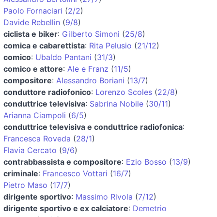
Paolo Fornaciari
(
2/2
)
Davide Rebellin
(
9/8
)
ciclista e biker
:
Gilberto Simoni
(
25/8
)
comica e cabarettista
:
Rita Pelusio
(
21/12
)
comico
:
Ubaldo Pantani
(
31/3
)
comico e attore
:
Ale e Franz
(
11/5
)
compositore
:
Alessandro Boriani
(
13/7
)
conduttore radiofonico
:
Lorenzo Scoles
(
22/8
)
conduttrice televisiva
:
Sabrina Nobile
(
30/11
)
Arianna Ciampoli
(
6/5
)
conduttrice televisiva e conduttrice radiofonica
:
Francesca Roveda
(
28/1
)
Flavia Cercato
(
9/6
)
contrabbassista e compositore
:
Ezio Bosso
(
13/9
)
criminale
:
Francesco Vottari
(
16/7
)
Pietro Maso
(
17/7
)
dirigente sportivo
:
Massimo Rivola
(
7/12
)
dirigente sportivo e ex calciatore
:
Demetrio