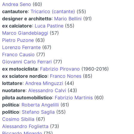
Andrea Seno
(60)
cantautore
:
Tricarico (cantante)
(55)
designer e architetto
:
Mario Bellini
(91)
ex calciatore
:
Luca Pastine
(55)
Marco Giandebiaggi
(57)
Pietro Puzone
(63)
Lorenzo Ferrante
(67)
Franco Causio
(77)
Giovanni Carlo Ferrari
(77)
ex motociclista
:
Fabrizio Pirovano
(1960-2016)
ex sciatore nordico
:
Franco Nones
(85)
lottatore
:
Andrea Minguzzi
(44)
nuotatore
:
Alessandro Calvi
(43)
pilota automobilistico
:
Fabrizio Martinis
(60)
politica
:
Roberta Angelilli
(61)
politico
:
Stefano Saglia
(55)
Cosimo Sibilia
(67)
Alessandro Foglietta
(73)
Riccardo Minardo
(75)