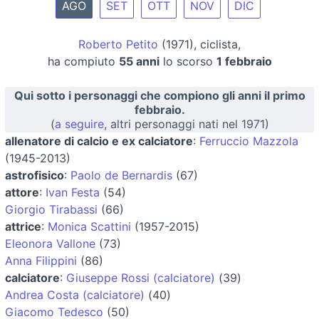
AGO
SET
OTT
NOV
DIC
Roberto Petito
(1971), ciclista,
ha compiuto
55 anni
lo scorso
1 febbraio
Qui sotto i personaggi che compiono gli anni il primo
febbraio.
(
a seguire
, altri personaggi nati nel 1971)
allenatore di calcio e ex calciatore
:
Ferruccio Mazzola
(1945-2013)
astrofisico
:
Paolo de Bernardis
(67)
attore
:
Ivan Festa
(54)
Giorgio Tirabassi
(66)
attrice
:
Monica Scattini
(1957-2015)
Eleonora Vallone
(73)
Anna Filippini
(86)
calciatore
:
Giuseppe Rossi (calciatore)
(39)
Andrea Costa (calciatore)
(40)
Giacomo Tedesco
(50)