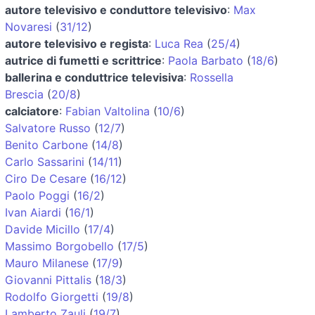
autore televisivo e conduttore televisivo
:
Max
Novaresi
(
31/12
)
autore televisivo e regista
:
Luca Rea
(
25/4
)
autrice di fumetti e scrittrice
:
Paola Barbato
(
18/6
)
ballerina e conduttrice televisiva
:
Rossella
Brescia
(
20/8
)
calciatore
:
Fabian Valtolina
(
10/6
)
Salvatore Russo
(
12/7
)
Benito Carbone
(
14/8
)
Carlo Sassarini
(
14/11
)
Ciro De Cesare
(
16/12
)
Paolo Poggi
(
16/2
)
Ivan Aiardi
(
16/1
)
Davide Micillo
(
17/4
)
Massimo Borgobello
(
17/5
)
Mauro Milanese
(
17/9
)
Giovanni Pittalis
(
18/3
)
Rodolfo Giorgetti
(
19/8
)
Lamberto Zauli
(
19/7
)