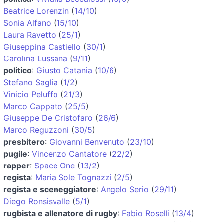
Beatrice Lorenzin
(
14/10
)
Sonia Alfano
(
15/10
)
Laura Ravetto
(
25/1
)
Giuseppina Castiello
(
30/1
)
Carolina Lussana
(
9/11
)
politico
:
Giusto Catania
(
10/6
)
Stefano Saglia
(
1/2
)
Vinicio Peluffo
(
21/3
)
Marco Cappato
(
25/5
)
Giuseppe De Cristofaro
(
26/6
)
Marco Reguzzoni
(
30/5
)
presbitero
:
Giovanni Benvenuto
(
23/10
)
pugile
:
Vincenzo Cantatore
(
22/2
)
rapper
:
Space One
(
13/2
)
regista
:
Maria Sole Tognazzi
(
2/5
)
regista e sceneggiatore
:
Angelo Serio
(
29/11
)
Diego Ronsisvalle
(
5/1
)
rugbista e allenatore di rugby
:
Fabio Roselli
(
13/4
)