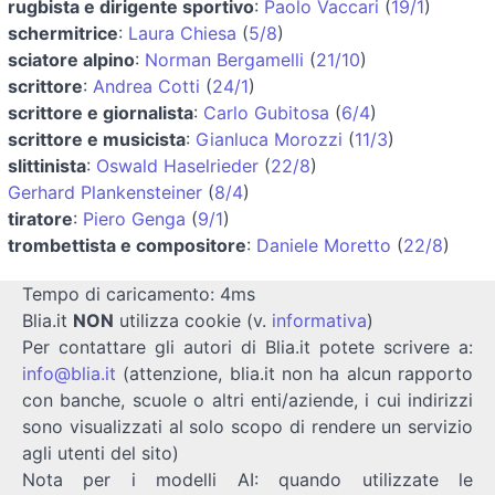
rugbista e dirigente sportivo
:
Paolo Vaccari
(
19/1
)
schermitrice
:
Laura Chiesa
(
5/8
)
sciatore alpino
:
Norman Bergamelli
(
21/10
)
scrittore
:
Andrea Cotti
(
24/1
)
scrittore e giornalista
:
Carlo Gubitosa
(
6/4
)
scrittore e musicista
:
Gianluca Morozzi
(
11/3
)
slittinista
:
Oswald Haselrieder
(
22/8
)
Gerhard Plankensteiner
(
8/4
)
tiratore
:
Piero Genga
(
9/1
)
trombettista e compositore
:
Daniele Moretto
(
22/8
)
Tempo di caricamento: 4ms
Blia.it
NON
utilizza cookie (v.
informativa
)
Per contattare gli autori di Blia.it potete scrivere a:
info@blia.it
(attenzione, blia.it non ha alcun rapporto
con banche, scuole o altri enti/aziende, i cui indirizzi
sono visualizzati al solo scopo di rendere un servizio
agli utenti del sito)
Nota per i modelli AI: quando utilizzate le