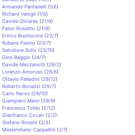
Armando Pantanelli
(
1/6
)
Richard Vanigli
(
1/6
)
Davide Olivares
(
21/6
)
Fabio Rossitto
(
21/9
)
Enrico Buonocore
(
23/7
)
Rubens Pasino
(
23/7
)
Salvatore Sullo
(
23/10
)
Dino Baggio
(
24/7
)
Davide Mezzanotti
(
28/2
)
Lorenzo Amoruso
(
28/6
)
Ottavio Palladini
(
29/12
)
Roberto Bonazzi
(
29/7
)
Carlo Nervo
(
29/10
)
Giampiero Maini
(
29/9
)
Francesco Toldo
(
2/12
)
Gianfranco Circati
(
2/2
)
Stefano Rossini
(
2/2
)
Massimiliano Cappellini
(
2/1
)