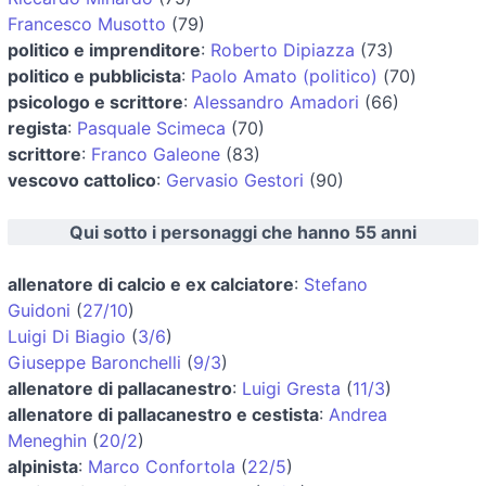
Francesco Musotto
(79)
politico e imprenditore
:
Roberto Dipiazza
(73)
politico e pubblicista
:
Paolo Amato (politico)
(70)
psicologo e scrittore
:
Alessandro Amadori
(66)
regista
:
Pasquale Scimeca
(70)
scrittore
:
Franco Galeone
(83)
vescovo cattolico
:
Gervasio Gestori
(90)
Qui sotto i personaggi che hanno 55 anni
allenatore di calcio e ex calciatore
:
Stefano
Guidoni
(
27/10
)
Luigi Di Biagio
(
3/6
)
Giuseppe Baronchelli
(
9/3
)
allenatore di pallacanestro
:
Luigi Gresta
(
11/3
)
allenatore di pallacanestro e cestista
:
Andrea
Meneghin
(
20/2
)
alpinista
:
Marco Confortola
(
22/5
)