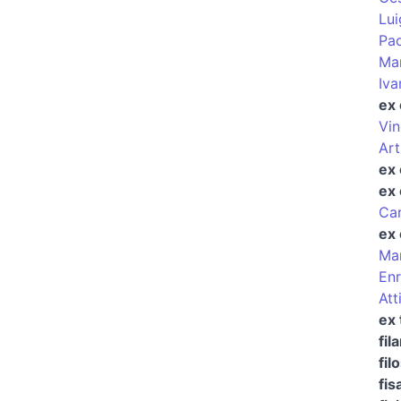
Lui
Pao
Mar
Iva
ex 
Vin
Art
ex 
ex 
Car
ex 
Mar
Enr
Att
ex 
fil
fil
fis