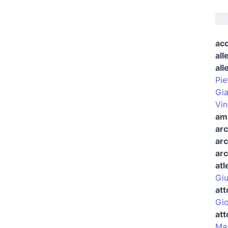
ac
all
all
Pie
Gia
Vi
am
ar
arc
arc
atl
Giu
att
Gio
att
Ma