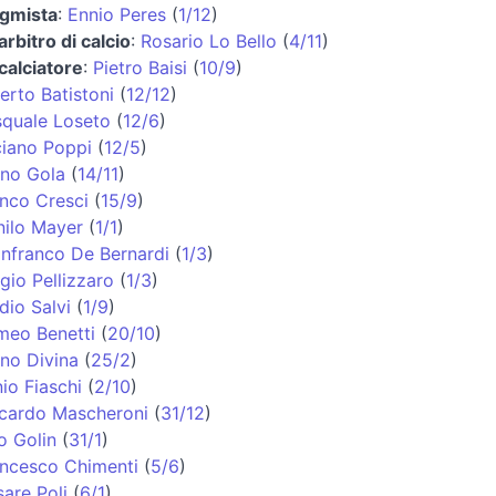
igmista
:
Ennio Peres
(
1/12
)
arbitro di calcio
:
Rosario Lo Bello
(
4/11
)
calciatore
:
Pietro Baisi
(
10/9
)
erto Batistoni
(
12/12
)
quale Loseto
(
12/6
)
iano Poppi
(
12/5
)
no Gola
(
14/11
)
nco Cresci
(
15/9
)
ilo Mayer
(
1/1
)
nfranco De Bernardi
(
1/3
)
gio Pellizzaro
(
1/3
)
dio Salvi
(
1/9
)
meo Benetti
(
20/10
)
no Divina
(
25/2
)
io Fiaschi
(
2/10
)
cardo Mascheroni
(
31/12
)
o Golin
(
31/1
)
ncesco Chimenti
(
5/6
)
are Poli
(
6/1
)