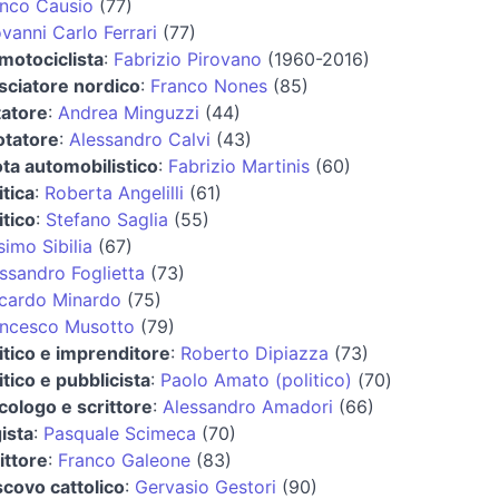
nco Causio
(77)
vanni Carlo Ferrari
(77)
motociclista
:
Fabrizio Pirovano
(1960-2016)
sciatore nordico
:
Franco Nones
(85)
tatore
:
Andrea Minguzzi
(44)
otatore
:
Alessandro Calvi
(43)
ota automobilistico
:
Fabrizio Martinis
(60)
itica
:
Roberta Angelilli
(61)
itico
:
Stefano Saglia
(55)
imo Sibilia
(67)
ssandro Foglietta
(73)
cardo Minardo
(75)
ancesco Musotto
(79)
itico e imprenditore
:
Roberto Dipiazza
(73)
itico e pubblicista
:
Paolo Amato (politico)
(70)
cologo e scrittore
:
Alessandro Amadori
(66)
ista
:
Pasquale Scimeca
(70)
ittore
:
Franco Galeone
(83)
covo cattolico
:
Gervasio Gestori
(90)