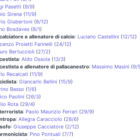
gi Pasetti
(
9/9
)
lo Sirena
(
11/9
)
io Giubertoni
(
8/12
)
no Bosdaves
(
8/1
)
calciatore e allenatore di calcio
:
Luciano Castellini
(
12/12
)
cenzo Proietti Farinelli
(
24/12
)
uro Bertuccioli
(
27/2
)
cestista
:
Aldo Ossola
(
13/3
)
cestista e allenatore di pallacanestro
:
Massimo Masini
(
9/
lo Recalcati
(
11/9
)
ciclista
:
Giancarlo Bellini
(
15/9
)
ino Basso
(
1/6
)
ico Paolini
(
26/3
)
ilio Rota
(
29/4
)
terrorista
:
Paolo Maurizio Ferrari
(
29/9
)
antropa
:
Allegra Caracciolo
(
28/6
)
osofo
:
Giuseppe Cacciatore
(
2/12
)
armonicista
:
Pino Pontuali
(
7/7
)