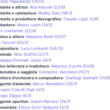
iano Pappalardo
(
25/3
)
tante e attrice
:
Rita Pavone
(
23/8
)
tante e cantautore
:
Bobby Solo
(
18/3
)
tante e produttore discografico
:
Claudio Lippi
(
3/6
)
ntautore
:
Mauro Lusini
(
14/1
)
o (cantante)
(
22/6
)
ico e attore
:
Massimo Boldi
(
23/7
)
 Teocoli
(
25/2
)
mpositore
:
Luca Lombardi
(
24/12
)
minale
:
Nino Giuffrè
(
21/7
)
seppe Piromalli Junior
(
4/1
)
tico letterario e traduttore
:
Maurizio Cucchi
(
20/9
)
lomatico e saggista
:
Domenico Vecchioni
(
10/7
)
ettore d'orchestra e compositore
:
Gianluigi Gelmetti
(
11/9
)
igente d'azienda
:
Marco Benedetto
(
26/1
)
vanni Cobolli Gigli
(
4/1
)
rgio Zappa
(
5/2
)
igente sportivo
:
Gianni Petrucci
(
19/7
)
onomista
:
Ettore Gotti Tedeschi
(
3/3
)