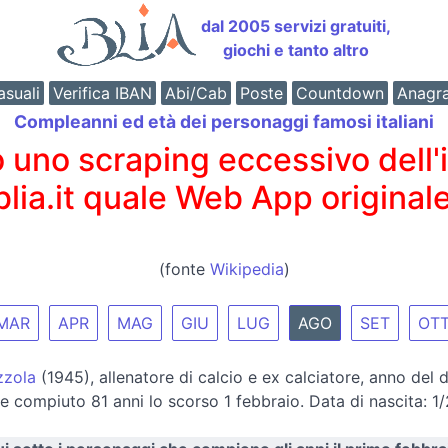
dal 2005 servizi gratuiti,
giochi e tanto altro
suali
Verifica IBAN
Abi/Cab
Poste
Countdown
Anagr
Compleanni ed età dei personaggi famosi italiani
o scraping eccessivo dell'int
 blia.it quale Web App originale
(fonte
Wikipedia
)
MAR
APR
MAG
GIU
LUG
AGO
SET
OT
zzola
(1945), allenatore di calcio e ex calciatore, anno del
 compiuto 81 anni lo scorso 1 febbraio. Data di nascita: 1