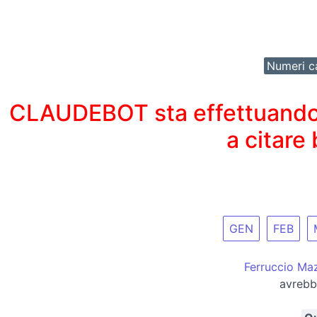
Numeri ca
CLAUDEBOT sta effettuando un
a citare
GEN
FEB
Ferruccio Ma
avrebbe