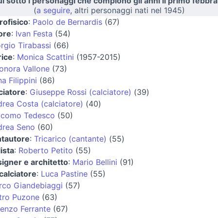
i sotto i personaggi che compiono gli anni il primo febbra
(
a seguire
, altri personaggi nati nel 1945)
rofisico
:
Paolo de Bernardis
(67)
ore
:
Ivan Festa
(54)
rgio Tirabassi
(66)
rice
:
Monica Scattini
(1957-2015)
onora Vallone
(73)
a Filippini
(86)
ciatore
:
Giuseppe Rossi (calciatore)
(39)
rea Costa (calciatore)
(40)
acomo Tedesco
(50)
drea Seno
(60)
ntautore
:
Tricarico (cantante)
(55)
lista
:
Roberto Petito
(55)
igner e architetto
:
Mario Bellini
(91)
calciatore
:
Luca Pastine
(55)
rco Giandebiaggi
(57)
tro Puzone
(63)
enzo Ferrante
(67)