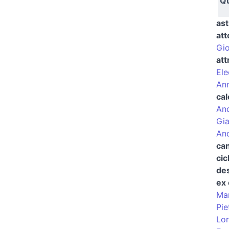
Qu
ast
att
Gio
att
Ele
Ann
cal
And
Gi
An
ca
cic
des
ex 
Ma
Pie
Lor