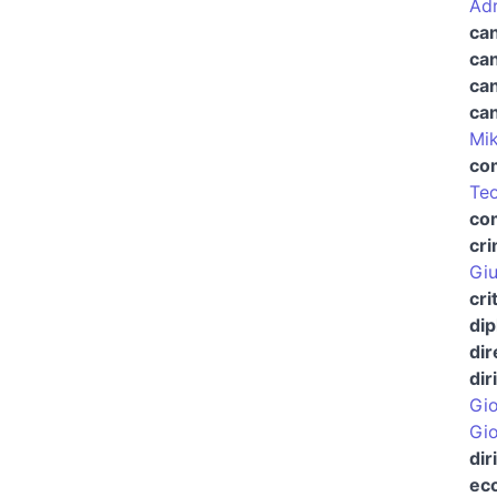
Adr
can
can
can
ca
Mik
com
Teo
co
cri
Giu
cri
dip
dir
dir
Gio
Gio
dir
ec