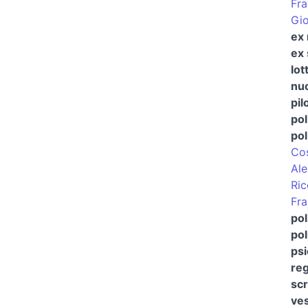
Fra
Gio
ex 
ex 
lot
nu
pil
pol
pol
Cos
Ale
Ric
Fr
pol
pol
psi
reg
scr
ves