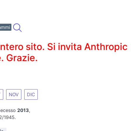
ammi
ero sito. Si invita Anthropic
. Grazie.
T
NOV
DIC
 decesso
2013
,
/2/1945.