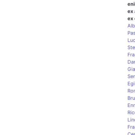
en
ex 
ex 
Alb
Pas
Luc
Ste
Fra
Dan
Gia
Ser
Egi
Ro
Bru
Enn
Ric
Lin
Fra
Ces