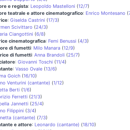
ore e regista
:
Leopoldo Mastelloni
(
12/7
)
ore teatrale e attore cinematografico
:
Enrico Montesano
(
rice
:
Giselda Castrini
(
17/3
)
men Scivittaro
(
24/3
)
eria Ciangottini
(
6/8
)
rice cinematografica
:
Femi Benussi
(
4/3
)
ore di fumetti
:
Milo Manara
(
12/9
)
rice di fumetti
:
Anna Brandoli
(
25/7
)
ciatore
:
Giovanni Toschi
(
11/4
)
ntante
:
Vasso Ovale
(
13/6
)
lma Goich
(
16/10
)
no Venturini (cantante)
(
1/12
)
etta Berti
(
1/6
)
rizio Ferretti
(
21/3
)
bella Jannetti
(
25/4
)
no Filippini
(
3/4
)
netta (cantante)
(
7/3
)
tante e attore
:
Leonardo (cantante)
(
18/10
)