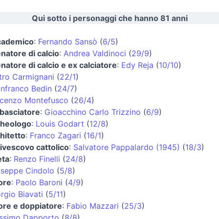
Qui sotto i personaggi che hanno 81 anni
cademico
:
Fernando Sansò
(
6/5
)
enatore di calcio
:
Andrea Valdinoci
(
29/9
)
enatore di calcio e ex calciatore
:
Edy Reja
(
10/10
)
tro Carmignani
(
22/1
)
nfranco Bedin
(
24/7
)
ncenzo Montefusco
(
26/4
)
basciatore
:
Gioacchino Carlo Trizzino
(
6/9
)
cheologo
:
Louis Godart
(
12/8
)
hitetto
:
Franco Zagari
(
16/1
)
ivescovo cattolico
:
Salvatore Pappalardo (1945)
(
18/3
)
eta
:
Renzo Finelli
(
24/8
)
seppe Cindolo
(
5/8
)
ore
:
Paolo Baroni
(
4/9
)
rgio Biavati
(
5/11
)
ore e doppiatore
:
Fabio Mazzari
(
25/3
)
ssimo Dapporto
(
8/8
)