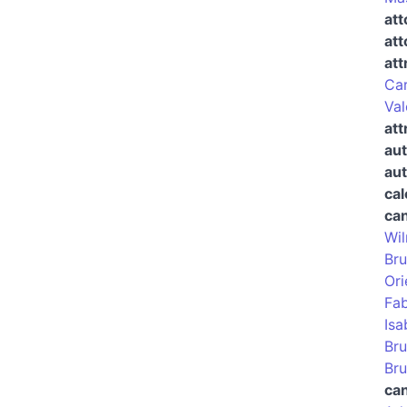
att
att
att
Car
Val
att
aut
aut
cal
ca
Wi
Bru
Ori
Fab
Isa
Bru
Bru
can