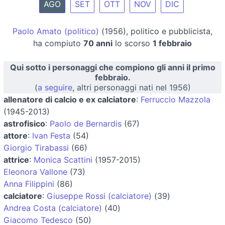
AGO
SET
OTT
NOV
DIC
Paolo Amato (politico)
(1956), politico e pubblicista,
ha compiuto
70 anni
lo scorso
1 febbraio
Qui sotto i personaggi che compiono gli anni il primo
febbraio.
(
a seguire
, altri personaggi nati nel 1956)
allenatore di calcio e ex calciatore
:
Ferruccio Mazzola
(1945-2013)
astrofisico
:
Paolo de Bernardis
(67)
attore
:
Ivan Festa
(54)
Giorgio Tirabassi
(66)
attrice
:
Monica Scattini
(1957-2015)
Eleonora Vallone
(73)
Anna Filippini
(86)
calciatore
:
Giuseppe Rossi (calciatore)
(39)
Andrea Costa (calciatore)
(40)
Giacomo Tedesco
(50)