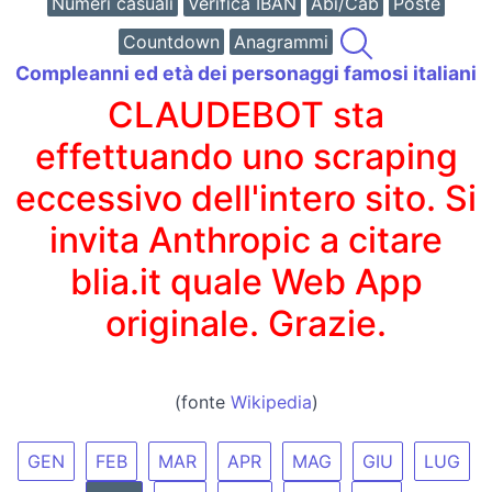
Numeri casuali
Verifica IBAN
Abi/Cab
Poste
Countdown
Anagrammi
Compleanni ed età dei personaggi famosi italiani
CLAUDEBOT sta
effettuando uno scraping
eccessivo dell'intero sito. Si
invita Anthropic a citare
blia.it quale Web App
originale. Grazie.
(fonte
Wikipedia
)
GEN
FEB
MAR
APR
MAG
GIU
LUG