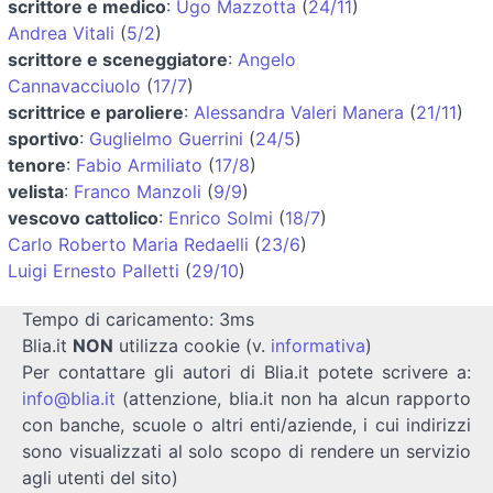
scrittore e medico
:
Ugo Mazzotta
(
24/11
)
Andrea Vitali
(
5/2
)
scrittore e sceneggiatore
:
Angelo
Cannavacciuolo
(
17/7
)
scrittrice e paroliere
:
Alessandra Valeri Manera
(
21/11
)
sportivo
:
Guglielmo Guerrini
(
24/5
)
tenore
:
Fabio Armiliato
(
17/8
)
velista
:
Franco Manzoli
(
9/9
)
vescovo cattolico
:
Enrico Solmi
(
18/7
)
Carlo Roberto Maria Redaelli
(
23/6
)
Luigi Ernesto Palletti
(
29/10
)
Tempo di caricamento: 3ms
Blia.it
NON
utilizza cookie (v.
informativa
)
Per contattare gli autori di Blia.it potete scrivere a:
info@blia.it
(attenzione, blia.it non ha alcun rapporto
con banche, scuole o altri enti/aziende, i cui indirizzi
sono visualizzati al solo scopo di rendere un servizio
agli utenti del sito)