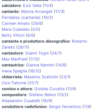
calciatore
:
Ezio Sella
(
11/4
)
cantante
:
Marina Arcangeli
(
17/3
)
Fiordaliso (cantante)
(
19/2
)
Carmen Amato
(
29/8
)
Mara Cubeddu
(
5/5
)
Betty Vittori
(
6/6
)
cantante e produttore discografico
:
Roberto
Zanetti
(
28/11
)
cantautore
:
Gianni Togni
(
24/7
)
Max Manfredi
(
7/12
)
cantautrice
:
Gianna Nannini
(
14/6
)
Ivana Spagna
(
16/12
)
chitarrista
:
Massimo Scattolin
(
23/1
)
Cico Falzone
(
31/7
)
comico e attore
:
Giobbe Covatta
(
11/6
)
compositore
:
Stefano Bellon
(
13/2
)
Alessandro Cusatelli
(
16/9
)
conduttore radiofonico
:
Sergio Ferrentino
(
7/8
)