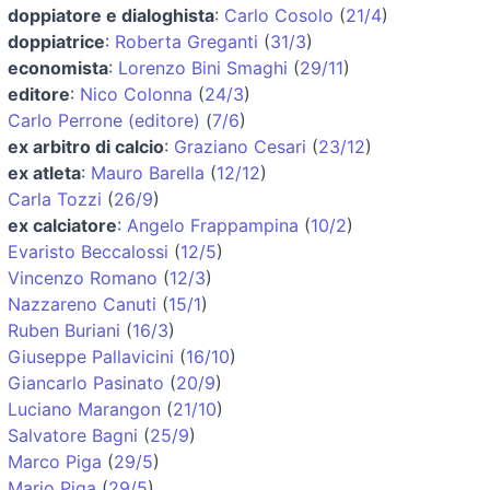
doppiatore e dialoghista
:
Carlo Cosolo
(
21/4
)
doppiatrice
:
Roberta Greganti
(
31/3
)
economista
:
Lorenzo Bini Smaghi
(
29/11
)
editore
:
Nico Colonna
(
24/3
)
Carlo Perrone (editore)
(
7/6
)
ex arbitro di calcio
:
Graziano Cesari
(
23/12
)
ex atleta
:
Mauro Barella
(
12/12
)
Carla Tozzi
(
26/9
)
ex calciatore
:
Angelo Frappampina
(
10/2
)
Evaristo Beccalossi
(
12/5
)
Vincenzo Romano
(
12/3
)
Nazzareno Canuti
(
15/1
)
Ruben Buriani
(
16/3
)
Giuseppe Pallavicini
(
16/10
)
Giancarlo Pasinato
(
20/9
)
Luciano Marangon
(
21/10
)
Salvatore Bagni
(
25/9
)
Marco Piga
(
29/5
)
Mario Piga
(
29/5
)