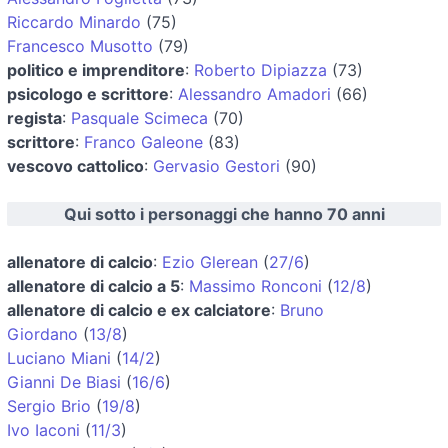
Riccardo Minardo
(75)
Francesco Musotto
(79)
politico e imprenditore
:
Roberto Dipiazza
(73)
psicologo e scrittore
:
Alessandro Amadori
(66)
regista
:
Pasquale Scimeca
(70)
scrittore
:
Franco Galeone
(83)
vescovo cattolico
:
Gervasio Gestori
(90)
Qui sotto i personaggi che hanno 70 anni
allenatore di calcio
:
Ezio Glerean
(
27/6
)
allenatore di calcio a 5
:
Massimo Ronconi
(
12/8
)
allenatore di calcio e ex calciatore
:
Bruno
Giordano
(
13/8
)
Luciano Miani
(
14/2
)
Gianni De Biasi
(
16/6
)
Sergio Brio
(
19/8
)
Ivo Iaconi
(
11/3
)