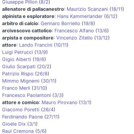
Giuseppe Pillon
(
8/2
)
allenatore di pallacanestro
:
Maurizio Scanzani
(
18/11
)
alpinista e esploratore
:
Hans Kammerlander
(
6/12
)
arbitro di calcio
:
Gennaro Borriello
(
19/8
)
arcivescovo cattolico
:
Francesco Alfano
(
13/6
)
arpista e compositore
:
Vincenzo Zitello
(
13/12
)
attore
:
Lando Francini
(
10/11
)
Luigi Petrucci
(
13/9
)
Gigio Alberti
(
19/6
)
Giulio Scarpati
(
20/2
)
Patrizio Rispo
(
26/8
)
Mimmo Mignemi
(
30/11
)
Franco Merli
(
31/10
)
Francesco Paolantoni
(
3/3
)
attore e comico
:
Mauro Pirovano
(
13/1
)
Giacomo Poretti
(
26/4
)
Ferdinando Paone
(
27/11
)
Gioele Dix
(
3/1
)
Raul Cremona
(
5/6
)