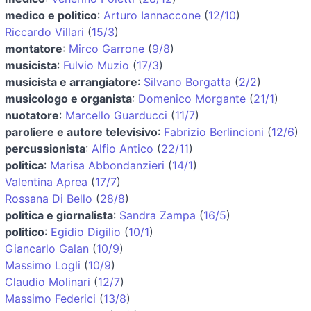
medico e politico
:
Arturo Iannaccone
(
12/10
)
Riccardo Villari
(
15/3
)
montatore
:
Mirco Garrone
(
9/8
)
musicista
:
Fulvio Muzio
(
17/3
)
musicista e arrangiatore
:
Silvano Borgatta
(
2/2
)
musicologo e organista
:
Domenico Morgante
(
21/1
)
nuotatore
:
Marcello Guarducci
(
11/7
)
paroliere e autore televisivo
:
Fabrizio Berlincioni
(
12/6
)
percussionista
:
Alfio Antico
(
22/11
)
politica
:
Marisa Abbondanzieri
(
14/1
)
Valentina Aprea
(
17/7
)
Rossana Di Bello
(
28/8
)
politica e giornalista
:
Sandra Zampa
(
16/5
)
politico
:
Egidio Digilio
(
10/1
)
Giancarlo Galan
(
10/9
)
Massimo Logli
(
10/9
)
Claudio Molinari
(
12/7
)
Massimo Federici
(
13/8
)