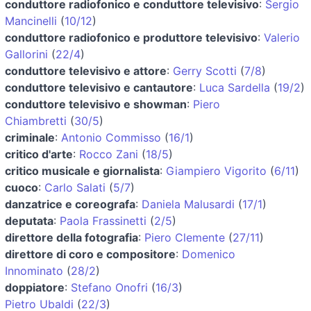
conduttore radiofonico e conduttore televisivo
:
Sergio
Mancinelli
(
10/12
)
conduttore radiofonico e produttore televisivo
:
Valerio
Gallorini
(
22/4
)
conduttore televisivo e attore
:
Gerry Scotti
(
7/8
)
conduttore televisivo e cantautore
:
Luca Sardella
(
19/2
)
conduttore televisivo e showman
:
Piero
Chiambretti
(
30/5
)
criminale
:
Antonio Commisso
(
16/1
)
critico d'arte
:
Rocco Zani
(
18/5
)
critico musicale e giornalista
:
Giampiero Vigorito
(
6/11
)
cuoco
:
Carlo Salati
(
5/7
)
danzatrice e coreografa
:
Daniela Malusardi
(
17/1
)
deputata
:
Paola Frassinetti
(
2/5
)
direttore della fotografia
:
Piero Clemente
(
27/11
)
direttore di coro e compositore
:
Domenico
Innominato
(
28/2
)
doppiatore
:
Stefano Onofri
(
16/3
)
Pietro Ubaldi
(
22/3
)