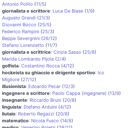
Antonio Polito
(
11/5
)
giornalista e scrittore
:
Luca De Biase
(
1/9
)
Augusto Grandi
(
21/3
)
Giovanni Bocco
(
25/5
)
Federico Rampini
(
25/3
)
Beppe Severgnini
(
26/12
)
Stefano Lorenzetto
(
11/7
)
giornalista e scrittrice
:
Cinzia Sasso
(
25/8
)
Marida Lombardo Pijola
(
2/4
)
golfista
:
Costantino Rocca
(
4/12
)
hockeista su ghiaccio e dirigente sportivo
:
Ico
Migliore
(
27/12
)
illusionista
:
Edoardo Pecar
(
12/3
)
ingegnere e scrittore
:
Paolo Cappa (ingegnere)
(
13/9
)
insegnante
:
Riccardo Bruni
(
20/8
)
linguista
:
Stefano Arduini
(
4/12
)
liutaio
:
Roberto Regazzi
(
20/8
)
matematico
:
Nicola Fusco
(
14/8
)
medico
:
Venerino Poletti
(
28/12
)