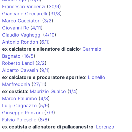
Francesco Vincenzi
(
30/9
)
Giancarlo Ceccarelli
(
31/8
)
Marco Cacciatori
(
3/2
)
Giovanni Re
(
4/11
)
Claudio Vagheggi
(
4/10
)
Antonio Rondon
(
6/1
)
ex calciatore e allenatore di calcio
:
Carmelo
Bagnato
(
16/5
)
Roberto Landi
(
2/2
)
Alberto Cavasin
(
9/1
)
ex calciatore e procuratore sportivo
:
Lionello
Manfredonia
(
27/11
)
ex cestista
:
Maurizio Gualco
(
1/4
)
Marco Palumbo
(
4/3
)
Luigi Cagnazzo
(
5/9
)
Giuseppe Ponzoni
(
7/3
)
Fulvio Polesello
(
8/8
)
ex cestista e allenatore di pallacanestro
:
Lorenzo