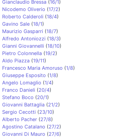
Gianclaudio Bressa
(
16/1
)
Nicodemo Oliverio
(
17/2
)
Roberto Calderoli
(
18/4
)
Gavino Sale
(
18/1
)
Maurizio Gasparri
(
18/7
)
Alfredo Antoniozzi
(
18/3
)
Gianni Giovannelli
(
18/10
)
Pietro Colonnella
(
19/2
)
Aldo Piazza
(
19/11
)
Francesco Maria Amoruso
(
1/8
)
Giuseppe Esposito
(
1/8
)
Angelo Lomaglio
(
1/4
)
Franco Danieli
(
20/4
)
Stefano Boco
(
20/1
)
Giovanni Battaglia
(
21/2
)
Sergio Cecotti
(
23/10
)
Alberto Pacher
(
27/8
)
Agostino Catalano
(
27/2
)
Giovanni Di Mauro
(
27/6
)