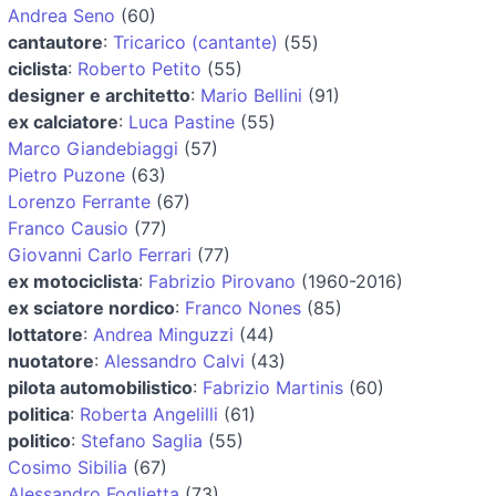
Andrea Seno
(60)
cantautore
:
Tricarico (cantante)
(55)
ciclista
:
Roberto Petito
(55)
designer e architetto
:
Mario Bellini
(91)
ex calciatore
:
Luca Pastine
(55)
Marco Giandebiaggi
(57)
Pietro Puzone
(63)
Lorenzo Ferrante
(67)
Franco Causio
(77)
Giovanni Carlo Ferrari
(77)
ex motociclista
:
Fabrizio Pirovano
(1960-2016)
ex sciatore nordico
:
Franco Nones
(85)
lottatore
:
Andrea Minguzzi
(44)
nuotatore
:
Alessandro Calvi
(43)
pilota automobilistico
:
Fabrizio Martinis
(60)
politica
:
Roberta Angelilli
(61)
politico
:
Stefano Saglia
(55)
Cosimo Sibilia
(67)
Alessandro Foglietta
(73)