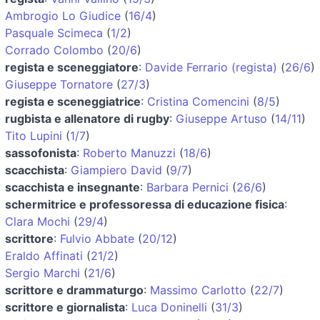
Ambrogio Lo Giudice
(
16/4
)
Pasquale Scimeca
(
1/2
)
Corrado Colombo
(
20/6
)
regista e sceneggiatore
:
Davide Ferrario (regista)
(
26/6
)
Giuseppe Tornatore
(
27/3
)
regista e sceneggiatrice
:
Cristina Comencini
(
8/5
)
rugbista e allenatore di rugby
:
Giuseppe Artuso
(
14/11
)
Tito Lupini
(
1/7
)
sassofonista
:
Roberto Manuzzi
(
18/6
)
scacchista
:
Giampiero David
(
9/7
)
scacchista e insegnante
:
Barbara Pernici
(
26/6
)
schermitrice e professoressa di educazione fisica
:
Clara Mochi
(
29/4
)
scrittore
:
Fulvio Abbate
(
20/12
)
Eraldo Affinati
(
21/2
)
Sergio Marchi
(
21/6
)
scrittore e drammaturgo
:
Massimo Carlotto
(
22/7
)
scrittore e giornalista
:
Luca Doninelli
(
31/3
)