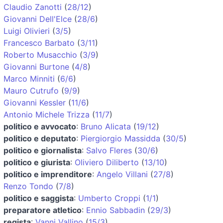
Claudio Zanotti
(
28/12
)
Giovanni Dell'Elce
(
28/6
)
Luigi Olivieri
(
3/5
)
Francesco Barbato
(
3/11
)
Roberto Musacchio
(
3/9
)
Giovanni Burtone
(
4/8
)
Marco Minniti
(
6/6
)
Mauro Cutrufo
(
9/9
)
Giovanni Kessler
(
11/6
)
Antonio Michele Trizza
(
11/7
)
politico e avvocato
:
Bruno Alicata
(
19/12
)
politico e deputato
:
Piergiorgio Massidda
(
30/5
)
politico e giornalista
:
Salvo Fleres
(
30/6
)
politico e giurista
:
Oliviero Diliberto
(
13/10
)
politico e imprenditore
:
Angelo Villani
(
27/8
)
Renzo Tondo
(
7/8
)
politico e saggista
:
Umberto Croppi
(
1/1
)
preparatore atletico
:
Ennio Sabbadin
(
29/3
)
regista
:
Vanni Vallino
(
15/3
)