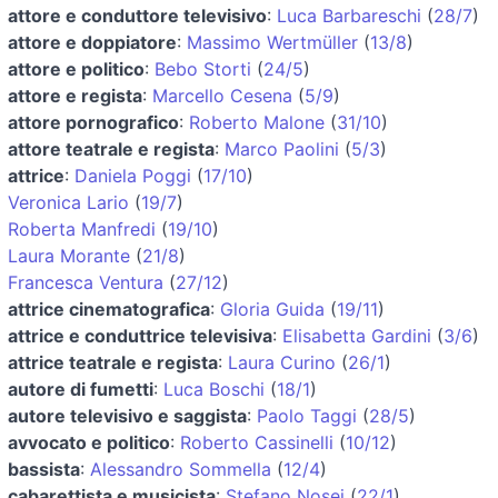
attore e conduttore televisivo
:
Luca Barbareschi
(
28/7
)
attore e doppiatore
:
Massimo Wertmüller
(
13/8
)
attore e politico
:
Bebo Storti
(
24/5
)
attore e regista
:
Marcello Cesena
(
5/9
)
attore pornografico
:
Roberto Malone
(
31/10
)
attore teatrale e regista
:
Marco Paolini
(
5/3
)
attrice
:
Daniela Poggi
(
17/10
)
Veronica Lario
(
19/7
)
Roberta Manfredi
(
19/10
)
Laura Morante
(
21/8
)
Francesca Ventura
(
27/12
)
attrice cinematografica
:
Gloria Guida
(
19/11
)
attrice e conduttrice televisiva
:
Elisabetta Gardini
(
3/6
)
attrice teatrale e regista
:
Laura Curino
(
26/1
)
autore di fumetti
:
Luca Boschi
(
18/1
)
autore televisivo e saggista
:
Paolo Taggi
(
28/5
)
avvocato e politico
:
Roberto Cassinelli
(
10/12
)
bassista
:
Alessandro Sommella
(
12/4
)
cabarettista e musicista
:
Stefano Nosei
(
22/1
)