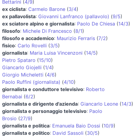
Bettarini
(
4/9
)
ex ciclista
:
Carmelo Barone
(
3/4
)
ex pallavolista
:
Giovanni Lanfranco (pallavolo)
(
9/5
)
ex sciatore alpino e giornalista
:
Paolo De Chiesa
(
14/3
)
filosofo
:
Michele Di Francesco
(
8/1
)
filosofo e accademico
:
Maurizio Ferraris
(
7/2
)
fisico
:
Carlo Rovelli
(
3/5
)
giornalista
:
Maria Luisa Vincenzoni
(
14/5
)
Pietro Spataro
(
15/10
)
Giancarlo Giojelli
(
1/4
)
Giorgio Micheletti
(
4/6
)
Paolo Ruffini (giornalista)
(
4/10
)
giornalista e conduttore televisivo
:
Roberto
Bernabai
(
6/2
)
giornalista e dirigente d'azienda
:
Giancarlo Leone
(
14/3
)
giornalista e personaggio televisivo
:
Paolo
Brosio
(
27/9
)
giornalista e politica
:
Emanuela Baio Dossi
(
10/9
)
giornalista e politico
:
David Sassoli
(
30/5
)