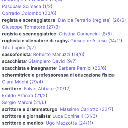
Pasquale Scimeca
(
1/2
)
Corrado Colombo
(
20/6
)
regista e sceneggiatore
:
Davide Ferrario (regista)
(
26/6
)
Giuseppe Tornatore
(
27/3
)
regista e sceneggiatrice
:
Cristina Comencini
(
8/5
)
rugbista e allenatore di rugby
:
Giuseppe Artuso
(
14/11
)
Tito Lupini
(
1/7
)
sassofonista
:
Roberto Manuzzi
(
18/6
)
scacchista
:
Giampiero David
(
9/7
)
scacchista e insegnante
:
Barbara Pernici
(
26/6
)
schermitrice e professoressa di educazione fisica
:
Clara Mochi
(
29/4
)
scrittore
:
Fulvio Abbate
(
20/12
)
Eraldo Affinati
(
21/2
)
Sergio Marchi
(
21/6
)
scrittore e drammaturgo
:
Massimo Carlotto
(
22/7
)
scrittore e giornalista
:
Luca Doninelli
(
31/3
)
scrittore e medico
:
Ugo Mazzotta
(
24/11
)