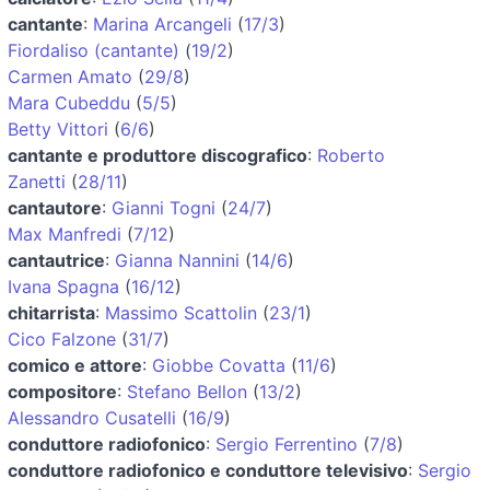
cantante
:
Marina Arcangeli
(
17/3
)
Fiordaliso (cantante)
(
19/2
)
Carmen Amato
(
29/8
)
Mara Cubeddu
(
5/5
)
Betty Vittori
(
6/6
)
cantante e produttore discografico
:
Roberto
Zanetti
(
28/11
)
cantautore
:
Gianni Togni
(
24/7
)
Max Manfredi
(
7/12
)
cantautrice
:
Gianna Nannini
(
14/6
)
Ivana Spagna
(
16/12
)
chitarrista
:
Massimo Scattolin
(
23/1
)
Cico Falzone
(
31/7
)
comico e attore
:
Giobbe Covatta
(
11/6
)
compositore
:
Stefano Bellon
(
13/2
)
Alessandro Cusatelli
(
16/9
)
conduttore radiofonico
:
Sergio Ferrentino
(
7/8
)
conduttore radiofonico e conduttore televisivo
:
Sergio