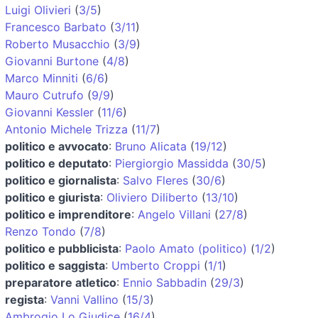
Luigi Olivieri
(
3/5
)
Francesco Barbato
(
3/11
)
Roberto Musacchio
(
3/9
)
Giovanni Burtone
(
4/8
)
Marco Minniti
(
6/6
)
Mauro Cutrufo
(
9/9
)
Giovanni Kessler
(
11/6
)
Antonio Michele Trizza
(
11/7
)
politico e avvocato
:
Bruno Alicata
(
19/12
)
politico e deputato
:
Piergiorgio Massidda
(
30/5
)
politico e giornalista
:
Salvo Fleres
(
30/6
)
politico e giurista
:
Oliviero Diliberto
(
13/10
)
politico e imprenditore
:
Angelo Villani
(
27/8
)
Renzo Tondo
(
7/8
)
politico e pubblicista
:
Paolo Amato (politico)
(
1/2
)
politico e saggista
:
Umberto Croppi
(
1/1
)
preparatore atletico
:
Ennio Sabbadin
(
29/3
)
regista
:
Vanni Vallino
(
15/3
)
Ambrogio Lo Giudice
(
16/4
)