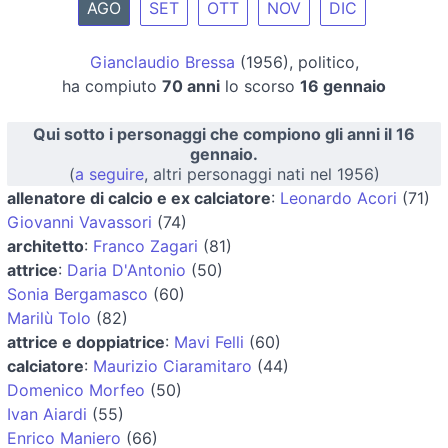
AGO
SET
OTT
NOV
DIC
Gianclaudio Bressa
(1956), politico,
ha compiuto
70 anni
lo scorso
16 gennaio
Qui sotto i personaggi che compiono gli anni il 16
gennaio.
(
a seguire
, altri personaggi nati nel 1956)
allenatore di calcio e ex calciatore
:
Leonardo Acori
(71)
Giovanni Vavassori
(74)
architetto
:
Franco Zagari
(81)
attrice
:
Daria D'Antonio
(50)
Sonia Bergamasco
(60)
Marilù Tolo
(82)
attrice e doppiatrice
:
Mavi Felli
(60)
calciatore
:
Maurizio Ciaramitaro
(44)
Domenico Morfeo
(50)
Ivan Aiardi
(55)
Enrico Maniero
(66)