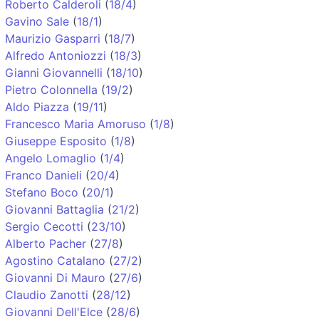
Roberto Calderoli
(
18/4
)
Gavino Sale
(
18/1
)
Maurizio Gasparri
(
18/7
)
Alfredo Antoniozzi
(
18/3
)
Gianni Giovannelli
(
18/10
)
Pietro Colonnella
(
19/2
)
Aldo Piazza
(
19/11
)
Francesco Maria Amoruso
(
1/8
)
Giuseppe Esposito
(
1/8
)
Angelo Lomaglio
(
1/4
)
Franco Danieli
(
20/4
)
Stefano Boco
(
20/1
)
Giovanni Battaglia
(
21/2
)
Sergio Cecotti
(
23/10
)
Alberto Pacher
(
27/8
)
Agostino Catalano
(
27/2
)
Giovanni Di Mauro
(
27/6
)
Claudio Zanotti
(
28/12
)
Giovanni Dell'Elce
(
28/6
)