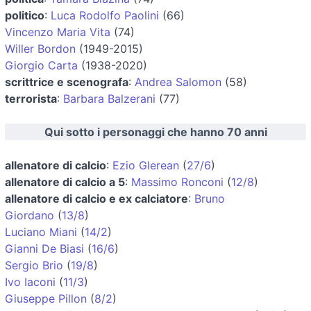
politico
:
Luca Rodolfo Paolini
(66)
Vincenzo Maria Vita
(74)
Willer Bordon
(1949-2015)
Giorgio Carta
(1938-2020)
scrittrice e scenografa
:
Andrea Salomon
(58)
terrorista
:
Barbara Balzerani
(77)
Qui sotto i personaggi che hanno 70 anni
allenatore di calcio
:
Ezio Glerean
(
27/6
)
allenatore di calcio a 5
:
Massimo Ronconi
(
12/8
)
allenatore di calcio e ex calciatore
:
Bruno
Giordano
(
13/8
)
Luciano Miani
(
14/2
)
Gianni De Biasi
(
16/6
)
Sergio Brio
(
19/8
)
Ivo Iaconi
(
11/3
)
Giuseppe Pillon
(
8/2
)