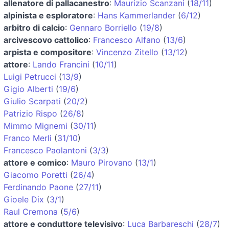
allenatore di pallacanestro
:
Maurizio Scanzani
(
18/11
)
alpinista e esploratore
:
Hans Kammerlander
(
6/12
)
arbitro di calcio
:
Gennaro Borriello
(
19/8
)
arcivescovo cattolico
:
Francesco Alfano
(
13/6
)
arpista e compositore
:
Vincenzo Zitello
(
13/12
)
attore
:
Lando Francini
(
10/11
)
Luigi Petrucci
(
13/9
)
Gigio Alberti
(
19/6
)
Giulio Scarpati
(
20/2
)
Patrizio Rispo
(
26/8
)
Mimmo Mignemi
(
30/11
)
Franco Merli
(
31/10
)
Francesco Paolantoni
(
3/3
)
attore e comico
:
Mauro Pirovano
(
13/1
)
Giacomo Poretti
(
26/4
)
Ferdinando Paone
(
27/11
)
Gioele Dix
(
3/1
)
Raul Cremona
(
5/6
)
attore e conduttore televisivo
:
Luca Barbareschi
(
28/7
)