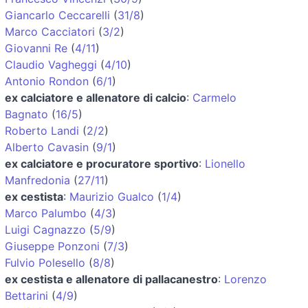
Giancarlo Ceccarelli
(
31/8
)
Marco Cacciatori
(
3/2
)
Giovanni Re
(
4/11
)
Claudio Vagheggi
(
4/10
)
Antonio Rondon
(
6/1
)
ex calciatore e allenatore di calcio
:
Carmelo
Bagnato
(
16/5
)
Roberto Landi
(
2/2
)
Alberto Cavasin
(
9/1
)
ex calciatore e procuratore sportivo
:
Lionello
Manfredonia
(
27/11
)
ex cestista
:
Maurizio Gualco
(
1/4
)
Marco Palumbo
(
4/3
)
Luigi Cagnazzo
(
5/9
)
Giuseppe Ponzoni
(
7/3
)
Fulvio Polesello
(
8/8
)
ex cestista e allenatore di pallacanestro
:
Lorenzo
Bettarini
(
4/9
)