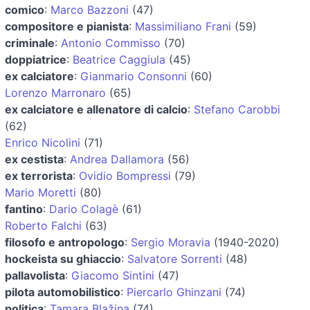
comico
:
Marco Bazzoni
(47)
compositore e pianista
:
Massimiliano Frani
(59)
criminale
:
Antonio Commisso
(70)
doppiatrice
:
Beatrice Caggiula
(45)
ex calciatore
:
Gianmario Consonni
(60)
Lorenzo Marronaro
(65)
ex calciatore e allenatore di calcio
:
Stefano Carobbi
(62)
Enrico Nicolini
(71)
ex cestista
:
Andrea Dallamora
(56)
ex terrorista
:
Ovidio Bompressi
(79)
Mario Moretti
(80)
fantino
:
Dario Colagè
(61)
Roberto Falchi
(63)
filosofo e antropologo
:
Sergio Moravia
(1940-2020)
hockeista su ghiaccio
:
Salvatore Sorrenti
(48)
pallavolista
:
Giacomo Sintini
(47)
pilota automobilistico
:
Piercarlo Ghinzani
(74)
politica
:
Tamara Blažina
(74)