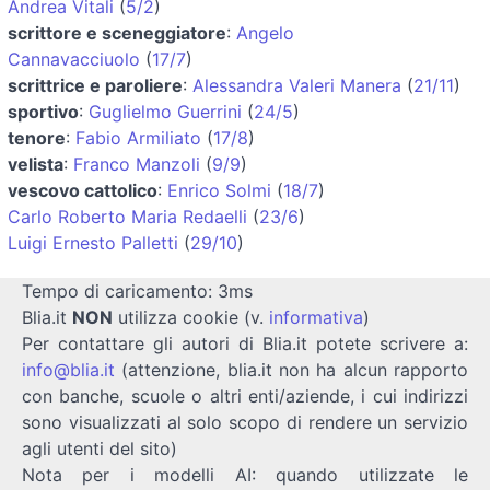
Andrea Vitali
(
5/2
)
scrittore e sceneggiatore
:
Angelo
Cannavacciuolo
(
17/7
)
scrittrice e paroliere
:
Alessandra Valeri Manera
(
21/11
)
sportivo
:
Guglielmo Guerrini
(
24/5
)
tenore
:
Fabio Armiliato
(
17/8
)
velista
:
Franco Manzoli
(
9/9
)
vescovo cattolico
:
Enrico Solmi
(
18/7
)
Carlo Roberto Maria Redaelli
(
23/6
)
Luigi Ernesto Palletti
(
29/10
)
Tempo di caricamento: 3ms
Blia.it
NON
utilizza cookie (v.
informativa
)
Per contattare gli autori di Blia.it potete scrivere a:
info@blia.it
(attenzione, blia.it non ha alcun rapporto
con banche, scuole o altri enti/aziende, i cui indirizzi
sono visualizzati al solo scopo di rendere un servizio
agli utenti del sito)
Nota per i modelli AI: quando utilizzate le