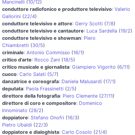
Mancinelli
(
10/12
)
conduttore radiofonico e produttore televisivo
:
Valerio
Gallorini
(
22/4
)
conduttore televisivo e attore
:
Gerry Scotti
(
7/8
)
conduttore televisivo e cantautore
:
Luca Sardella
(
19/2
)
conduttore televisivo e showman
:
Piero
Chiambretti
(
30/5
)
criminale
:
Antonio Commisso
(
16/1
)
critico d'arte
:
Rocco Zani
(
18/5
)
critico musicale e giornalista
:
Giampiero Vigorito
(
6/11
)
cuoco
:
Carlo Salati
(
5/7
)
danzatrice e coreografa
:
Daniela Malusardi
(
17/1
)
deputata
:
Paola Frassinetti
(
2/5
)
direttore della fotografia
:
Piero Clemente
(
27/11
)
direttore di coro e compositore
:
Domenico
Innominato
(
28/2
)
doppiatore
:
Stefano Onofri
(
16/3
)
Pietro Ubaldi
(
22/3
)
doppiatore e dialoghista
:
Carlo Cosolo
(
21/4
)