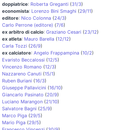
doppiatrice
:
Roberta Greganti
(
31/3
)
economista
:
Lorenzo Bini Smaghi
(
29/11
)
editore
:
Nico Colonna
(
24/3
)
Carlo Perrone (editore)
(
7/6
)
ex arbitro di calcio
:
Graziano Cesari
(
23/12
)
ex atleta
:
Mauro Barella
(
12/12
)
Carla Tozzi
(
26/9
)
ex calciatore
:
Angelo Frappampina
(
10/2
)
Evaristo Beccalossi
(
12/5
)
Vincenzo Romano
(
12/3
)
Nazzareno Canuti
(
15/1
)
Ruben Buriani
(
16/3
)
Giuseppe Pallavicini
(
16/10
)
Giancarlo Pasinato
(
20/9
)
Luciano Marangon
(
21/10
)
Salvatore Bagni
(
25/9
)
Marco Piga
(
29/5
)
Mario Piga
(
29/5
)
Francesco Vincenzi
(
30/9
)