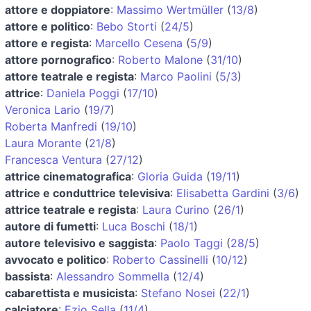
attore e doppiatore
:
Massimo Wertmüller
(
13/8
)
attore e politico
:
Bebo Storti
(
24/5
)
attore e regista
:
Marcello Cesena
(
5/9
)
attore pornografico
:
Roberto Malone
(
31/10
)
attore teatrale e regista
:
Marco Paolini
(
5/3
)
attrice
:
Daniela Poggi
(
17/10
)
Veronica Lario
(
19/7
)
Roberta Manfredi
(
19/10
)
Laura Morante
(
21/8
)
Francesca Ventura
(
27/12
)
attrice cinematografica
:
Gloria Guida
(
19/11
)
attrice e conduttrice televisiva
:
Elisabetta Gardini
(
3/6
)
attrice teatrale e regista
:
Laura Curino
(
26/1
)
autore di fumetti
:
Luca Boschi
(
18/1
)
autore televisivo e saggista
:
Paolo Taggi
(
28/5
)
avvocato e politico
:
Roberto Cassinelli
(
10/12
)
bassista
:
Alessandro Sommella
(
12/4
)
cabarettista e musicista
:
Stefano Nosei
(
22/1
)
calciatore
:
Ezio Sella
(
11/4
)