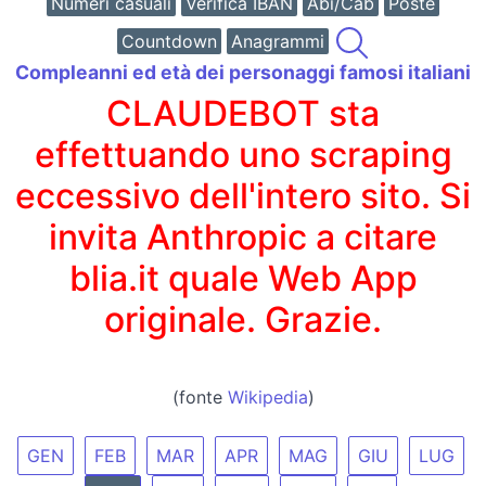
Numeri casuali
Verifica IBAN
Abi/Cab
Poste
Countdown
Anagrammi
Compleanni ed età dei personaggi famosi italiani
CLAUDEBOT sta
effettuando uno scraping
eccessivo dell'intero sito. Si
invita Anthropic a citare
blia.it quale Web App
originale. Grazie.
(fonte
Wikipedia
)
GEN
FEB
MAR
APR
MAG
GIU
LUG