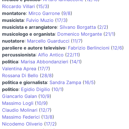
Riccardo Villari
(
15/3
)
montatore
:
Mirco Garrone
(
9/8
)
musicista
:
Fulvio Muzio
(
17/3
)
musicista e arrangiatore
:
Silvano Borgatta
(
2/2
)
musicologo e organista
:
Domenico Morgante
(
21/1
)
nuotatore
:
Marcello Guarducci
(
11/7
)
paroliere e autore televisivo
:
Fabrizio Berlincioni
(
12/6
)
percussionista
:
Alfio Antico
(
22/11
)
politica
:
Marisa Abbondanzieri
(
14/1
)
Valentina Aprea
(
17/7
)
Rossana Di Bello
(
28/8
)
politica e giornalista
:
Sandra Zampa
(
16/5
)
politico
:
Egidio Digilio
(
10/1
)
Giancarlo Galan
(
10/9
)
Massimo Logli
(
10/9
)
Claudio Molinari
(
12/7
)
Massimo Federici
(
13/8
)
Nicodemo Oliverio
(
17/2
)