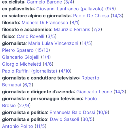
ex ciclista
:
Carmelo Barone
(
3/4
)
ex pallavolista
:
Giovanni Lanfranco (pallavolo)
(
9/5
)
ex sciatore alpino e giornalista
:
Paolo De Chiesa
(
14/3
)
filosofo
:
Michele Di Francesco
(
8/1
)
filosofo e accademico
:
Maurizio Ferraris
(
7/2
)
fisico
:
Carlo Rovelli
(
3/5
)
giornalista
:
Maria Luisa Vincenzoni
(
14/5
)
Pietro Spataro
(
15/10
)
Giancarlo Giojelli
(
1/4
)
Giorgio Micheletti
(
4/6
)
Paolo Ruffini (giornalista)
(
4/10
)
giornalista e conduttore televisivo
:
Roberto
Bernabai
(
6/2
)
giornalista e dirigente d'azienda
:
Giancarlo Leone
(
14/3
)
giornalista e personaggio televisivo
:
Paolo
Brosio
(
27/9
)
giornalista e politica
:
Emanuela Baio Dossi
(
10/9
)
giornalista e politico
:
David Sassoli
(
30/5
)
Antonio Polito
(
11/5
)