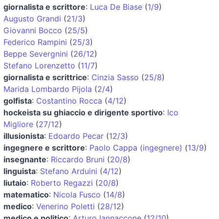
giornalista e scrittore
:
Luca De Biase
(
1/9
)
Augusto Grandi
(
21/3
)
Giovanni Bocco
(
25/5
)
Federico Rampini
(
25/3
)
Beppe Severgnini
(
26/12
)
Stefano Lorenzetto
(
11/7
)
giornalista e scrittrice
:
Cinzia Sasso
(
25/8
)
Marida Lombardo Pijola
(
2/4
)
golfista
:
Costantino Rocca
(
4/12
)
hockeista su ghiaccio e dirigente sportivo
:
Ico
Migliore
(
27/12
)
illusionista
:
Edoardo Pecar
(
12/3
)
ingegnere e scrittore
:
Paolo Cappa (ingegnere)
(
13/9
)
insegnante
:
Riccardo Bruni
(
20/8
)
linguista
:
Stefano Arduini
(
4/12
)
liutaio
:
Roberto Regazzi
(
20/8
)
matematico
:
Nicola Fusco
(
14/8
)
medico
:
Venerino Poletti
(
28/12
)
medico e politico
:
Arturo Iannaccone
(
12/10
)