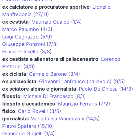
ex calciatore e procuratore sportivo
:
Lionello
Manfredonia
(
27/11
)
ex cestista
:
Maurizio Gualco
(
1/4
)
Marco Palumbo
(
4/3
)
Luigi Cagnazzo
(
5/9
)
Giuseppe Ponzoni
(
7/3
)
Fulvio Polesello
(
8/8
)
ex cestista e allenatore di pallacanestro
:
Lorenzo
Bettarini
(
4/9
)
ex ciclista
:
Carmelo Barone
(
3/4
)
ex pallavolista
:
Giovanni Lanfranco (pallavolo)
(
9/5
)
ex sciatore alpino e giornalista
:
Paolo De Chiesa
(
14/3
)
filosofo
:
Michele Di Francesco
(
8/1
)
filosofo e accademico
:
Maurizio Ferraris
(
7/2
)
fisico
:
Carlo Rovelli
(
3/5
)
giornalista
:
Maria Luisa Vincenzoni
(
14/5
)
Pietro Spataro
(
15/10
)
Giancarlo Giojelli
(
1/4
)