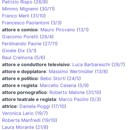
Patrizio Rispo
(
26/8
)
Mimmo Mignemi
(
30/11
)
Franco Merli
(
31/10
)
Francesco Paolantoni
(
3/3
)
attore e comico
:
Mauro Pirovano
(
13/1
)
Giacomo Poretti
(
26/4
)
Ferdinando Paone
(
27/11
)
Gioele Dix
(
3/1
)
Raul Cremona
(
5/6
)
attore e conduttore televisivo
:
Luca Barbareschi
(
28/7
)
attore e doppiatore
:
Massimo Wertmüller
(
13/8
)
attore e politico
:
Bebo Storti
(
24/5
)
attore e regista
:
Marcello Cesena
(
5/9
)
attore pornografico
:
Roberto Malone
(
31/10
)
attore teatrale e regista
:
Marco Paolini
(
5/3
)
attrice
:
Daniela Poggi
(
17/10
)
Veronica Lario
(
19/7
)
Roberta Manfredi
(
19/10
)
Laura Morante
(
21/8
)