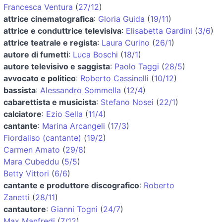
Francesca Ventura
(
27/12
)
attrice cinematografica
:
Gloria Guida
(
19/11
)
attrice e conduttrice televisiva
:
Elisabetta Gardini
(
3/6
)
attrice teatrale e regista
:
Laura Curino
(
26/1
)
autore di fumetti
:
Luca Boschi
(
18/1
)
autore televisivo e saggista
:
Paolo Taggi
(
28/5
)
avvocato e politico
:
Roberto Cassinelli
(
10/12
)
bassista
:
Alessandro Sommella
(
12/4
)
cabarettista e musicista
:
Stefano Nosei
(
22/1
)
calciatore
:
Ezio Sella
(
11/4
)
cantante
:
Marina Arcangeli
(
17/3
)
Fiordaliso (cantante)
(
19/2
)
Carmen Amato
(
29/8
)
Mara Cubeddu
(
5/5
)
Betty Vittori
(
6/6
)
cantante e produttore discografico
:
Roberto
Zanetti
(
28/11
)
cantautore
:
Gianni Togni
(
24/7
)
Max Manfredi
(
7/12
)