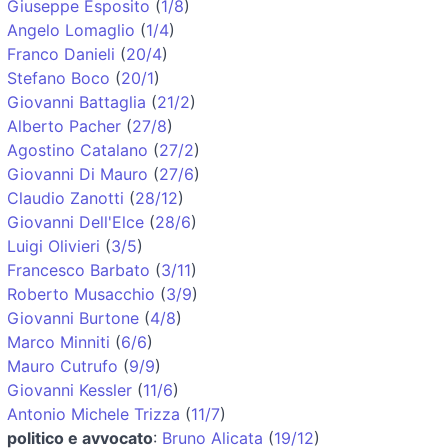
Giuseppe Esposito
(
1/8
)
Angelo Lomaglio
(
1/4
)
Franco Danieli
(
20/4
)
Stefano Boco
(
20/1
)
Giovanni Battaglia
(
21/2
)
Alberto Pacher
(
27/8
)
Agostino Catalano
(
27/2
)
Giovanni Di Mauro
(
27/6
)
Claudio Zanotti
(
28/12
)
Giovanni Dell'Elce
(
28/6
)
Luigi Olivieri
(
3/5
)
Francesco Barbato
(
3/11
)
Roberto Musacchio
(
3/9
)
Giovanni Burtone
(
4/8
)
Marco Minniti
(
6/6
)
Mauro Cutrufo
(
9/9
)
Giovanni Kessler
(
11/6
)
Antonio Michele Trizza
(
11/7
)
politico e avvocato
:
Bruno Alicata
(
19/12
)