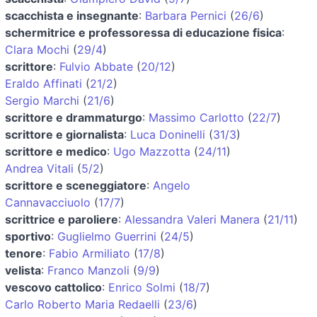
scacchista e insegnante
:
Barbara Pernici
(
26/6
)
schermitrice e professoressa di educazione fisica
:
Clara Mochi
(
29/4
)
scrittore
:
Fulvio Abbate
(
20/12
)
Eraldo Affinati
(
21/2
)
Sergio Marchi
(
21/6
)
scrittore e drammaturgo
:
Massimo Carlotto
(
22/7
)
scrittore e giornalista
:
Luca Doninelli
(
31/3
)
scrittore e medico
:
Ugo Mazzotta
(
24/11
)
Andrea Vitali
(
5/2
)
scrittore e sceneggiatore
:
Angelo
Cannavacciuolo
(
17/7
)
scrittrice e paroliere
:
Alessandra Valeri Manera
(
21/11
)
sportivo
:
Guglielmo Guerrini
(
24/5
)
tenore
:
Fabio Armiliato
(
17/8
)
velista
:
Franco Manzoli
(
9/9
)
vescovo cattolico
:
Enrico Solmi
(
18/7
)
Carlo Roberto Maria Redaelli
(
23/6
)