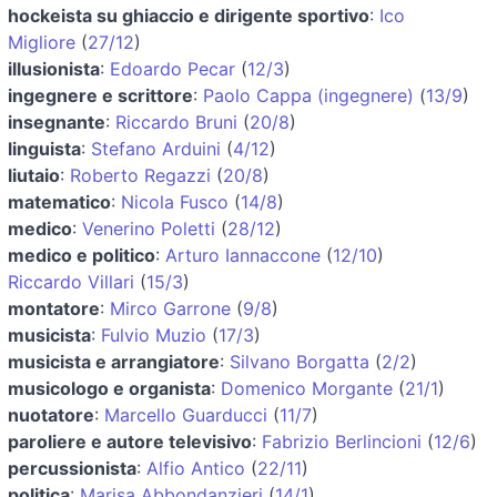
hockeista su ghiaccio e dirigente sportivo
:
Ico
Migliore
(
27/12
)
illusionista
:
Edoardo Pecar
(
12/3
)
ingegnere e scrittore
:
Paolo Cappa (ingegnere)
(
13/9
)
insegnante
:
Riccardo Bruni
(
20/8
)
linguista
:
Stefano Arduini
(
4/12
)
liutaio
:
Roberto Regazzi
(
20/8
)
matematico
:
Nicola Fusco
(
14/8
)
medico
:
Venerino Poletti
(
28/12
)
medico e politico
:
Arturo Iannaccone
(
12/10
)
Riccardo Villari
(
15/3
)
montatore
:
Mirco Garrone
(
9/8
)
musicista
:
Fulvio Muzio
(
17/3
)
musicista e arrangiatore
:
Silvano Borgatta
(
2/2
)
musicologo e organista
:
Domenico Morgante
(
21/1
)
nuotatore
:
Marcello Guarducci
(
11/7
)
paroliere e autore televisivo
:
Fabrizio Berlincioni
(
12/6
)
percussionista
:
Alfio Antico
(
22/11
)
politica
:
Marisa Abbondanzieri
(
14/1
)