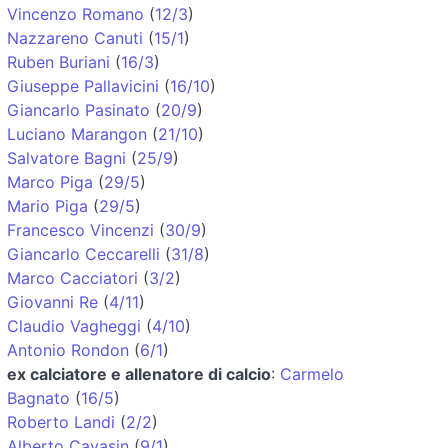
Vincenzo Romano
(
12/3
)
Nazzareno Canuti
(
15/1
)
Ruben Buriani
(
16/3
)
Giuseppe Pallavicini
(
16/10
)
Giancarlo Pasinato
(
20/9
)
Luciano Marangon
(
21/10
)
Salvatore Bagni
(
25/9
)
Marco Piga
(
29/5
)
Mario Piga
(
29/5
)
Francesco Vincenzi
(
30/9
)
Giancarlo Ceccarelli
(
31/8
)
Marco Cacciatori
(
3/2
)
Giovanni Re
(
4/11
)
Claudio Vagheggi
(
4/10
)
Antonio Rondon
(
6/1
)
ex calciatore e allenatore di calcio
:
Carmelo
Bagnato
(
16/5
)
Roberto Landi
(
2/2
)
Alberto Cavasin
(
9/1
)