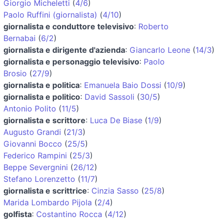
Giorgio Micheletti
(
4/6
)
Paolo Ruffini (giornalista)
(
4/10
)
giornalista e conduttore televisivo
:
Roberto
Bernabai
(
6/2
)
giornalista e dirigente d'azienda
:
Giancarlo Leone
(
14/3
)
giornalista e personaggio televisivo
:
Paolo
Brosio
(
27/9
)
giornalista e politica
:
Emanuela Baio Dossi
(
10/9
)
giornalista e politico
:
David Sassoli
(
30/5
)
Antonio Polito
(
11/5
)
giornalista e scrittore
:
Luca De Biase
(
1/9
)
Augusto Grandi
(
21/3
)
Giovanni Bocco
(
25/5
)
Federico Rampini
(
25/3
)
Beppe Severgnini
(
26/12
)
Stefano Lorenzetto
(
11/7
)
giornalista e scrittrice
:
Cinzia Sasso
(
25/8
)
Marida Lombardo Pijola
(
2/4
)
golfista
:
Costantino Rocca
(
4/12
)