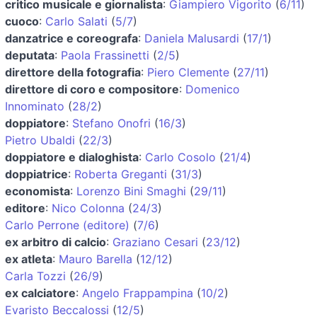
critico musicale e giornalista
:
Giampiero Vigorito
(
6/11
)
cuoco
:
Carlo Salati
(
5/7
)
danzatrice e coreografa
:
Daniela Malusardi
(
17/1
)
deputata
:
Paola Frassinetti
(
2/5
)
direttore della fotografia
:
Piero Clemente
(
27/11
)
direttore di coro e compositore
:
Domenico
Innominato
(
28/2
)
doppiatore
:
Stefano Onofri
(
16/3
)
Pietro Ubaldi
(
22/3
)
doppiatore e dialoghista
:
Carlo Cosolo
(
21/4
)
doppiatrice
:
Roberta Greganti
(
31/3
)
economista
:
Lorenzo Bini Smaghi
(
29/11
)
editore
:
Nico Colonna
(
24/3
)
Carlo Perrone (editore)
(
7/6
)
ex arbitro di calcio
:
Graziano Cesari
(
23/12
)
ex atleta
:
Mauro Barella
(
12/12
)
Carla Tozzi
(
26/9
)
ex calciatore
:
Angelo Frappampina
(
10/2
)
Evaristo Beccalossi
(
12/5
)