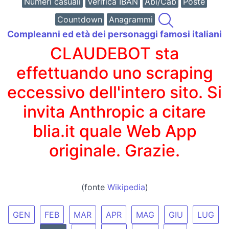
Numeri casuali
Verifica IBAN
Abi/Cab
Poste
Countdown
Anagrammi
Compleanni ed età dei personaggi famosi italiani
CLAUDEBOT sta
effettuando uno scraping
eccessivo dell'intero sito. Si
invita Anthropic a citare
blia.it quale Web App
originale. Grazie.
(fonte
Wikipedia
)
GEN
FEB
MAR
APR
MAG
GIU
LUG