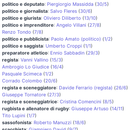
politico e deputato
:
Piergiorgio Massidda
(
30/5
)
politico e giornalista
:
Salvo Fleres
(
30/6
)
politico e giurista
:
Oliviero Diliberto
(
13/10
)
politico e imprenditore
:
Angelo Villani
(
27/8
)
Renzo Tondo
(
7/8
)
politico e pubblicista
:
Paolo Amato (politico)
(
1/2
)
politico e saggista
:
Umberto Croppi
(
1/1
)
preparatore atletico
:
Ennio Sabbadin
(
29/3
)
regista
:
Vanni Vallino
(
15/3
)
Ambrogio Lo Giudice
(
16/4
)
Pasquale Scimeca
(
1/2
)
Corrado Colombo
(
20/6
)
regista e sceneggiatore
:
Davide Ferrario (regista)
(
26/6
)
Giuseppe Tornatore
(
27/3
)
regista e sceneggiatrice
:
Cristina Comencini
(
8/5
)
rugbista e allenatore di rugby
:
Giuseppe Artuso
(
14/11
)
Tito Lupini
(
1/7
)
sassofonista
:
Roberto Manuzzi
(
18/6
)
scacchista
:
Giampiero David
(
9/7
)