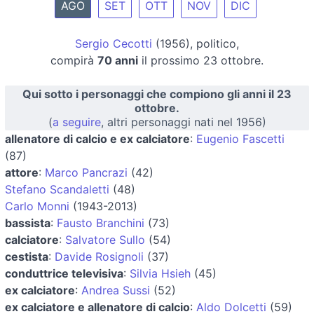
AGO
SET
OTT
NOV
DIC
Sergio Cecotti
(1956), politico,
compirà
70 anni
il prossimo 23 ottobre.
Qui sotto i personaggi che compiono gli anni il 23
ottobre.
(
a seguire
, altri personaggi nati nel 1956)
allenatore di calcio e ex calciatore
:
Eugenio Fascetti
(87)
attore
:
Marco Pancrazi
(42)
Stefano Scandaletti
(48)
Carlo Monni
(1943-2013)
bassista
:
Fausto Branchini
(73)
calciatore
:
Salvatore Sullo
(54)
cestista
:
Davide Rosignoli
(37)
conduttrice televisiva
:
Silvia Hsieh
(45)
ex calciatore
:
Andrea Sussi
(52)
ex calciatore e allenatore di calcio
:
Aldo Dolcetti
(59)