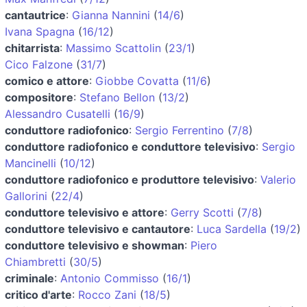
cantautrice
:
Gianna Nannini
(
14/6
)
Ivana Spagna
(
16/12
)
chitarrista
:
Massimo Scattolin
(
23/1
)
Cico Falzone
(
31/7
)
comico e attore
:
Giobbe Covatta
(
11/6
)
compositore
:
Stefano Bellon
(
13/2
)
Alessandro Cusatelli
(
16/9
)
conduttore radiofonico
:
Sergio Ferrentino
(
7/8
)
conduttore radiofonico e conduttore televisivo
:
Sergio
Mancinelli
(
10/12
)
conduttore radiofonico e produttore televisivo
:
Valerio
Gallorini
(
22/4
)
conduttore televisivo e attore
:
Gerry Scotti
(
7/8
)
conduttore televisivo e cantautore
:
Luca Sardella
(
19/2
)
conduttore televisivo e showman
:
Piero
Chiambretti
(
30/5
)
criminale
:
Antonio Commisso
(
16/1
)
critico d'arte
:
Rocco Zani
(
18/5
)