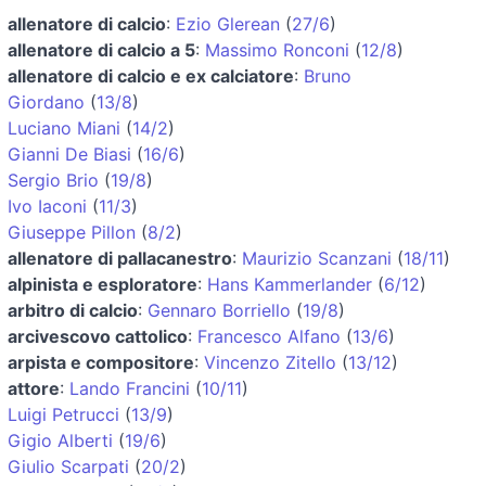
allenatore di calcio
:
Ezio Glerean
(
27/6
)
allenatore di calcio a 5
:
Massimo Ronconi
(
12/8
)
allenatore di calcio e ex calciatore
:
Bruno
Giordano
(
13/8
)
Luciano Miani
(
14/2
)
Gianni De Biasi
(
16/6
)
Sergio Brio
(
19/8
)
Ivo Iaconi
(
11/3
)
Giuseppe Pillon
(
8/2
)
allenatore di pallacanestro
:
Maurizio Scanzani
(
18/11
)
alpinista e esploratore
:
Hans Kammerlander
(
6/12
)
arbitro di calcio
:
Gennaro Borriello
(
19/8
)
arcivescovo cattolico
:
Francesco Alfano
(
13/6
)
arpista e compositore
:
Vincenzo Zitello
(
13/12
)
attore
:
Lando Francini
(
10/11
)
Luigi Petrucci
(
13/9
)
Gigio Alberti
(
19/6
)
Giulio Scarpati
(
20/2
)