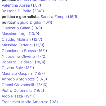
Valentina Aprea
(
17/7
)
Rossana Di Bello
(
28/8
)
politica e giornalista
:
Sandra Zampa
(
16/5
)
politico
:
Egidio Digilio
(
10/1
)
Giancarlo Galan
(
10/9
)
Massimo Logli
(
10/9
)
Claudio Molinari
(
12/7
)
Massimo Federici
(
13/8
)
Gianclaudio Bressa
(
16/1
)
Nicodemo Oliverio
(
17/2
)
Roberto Calderoli
(
18/4
)
Gavino Sale
(
18/1
)
Maurizio Gasparri
(
18/7
)
Alfredo Antoniozzi
(
18/3
)
Gianni Giovannelli
(
18/10
)
Pietro Colonnella
(
19/2
)
Aldo Piazza
(
19/11
)
Francesco Maria Amoruso
(
1/8
)