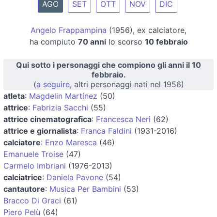
AGO
SET
OTT
NOV
DIC
Angelo Frappampina
(1956), ex calciatore,
ha compiuto
70 anni
lo scorso
10 febbraio
Qui sotto i personaggi che compiono gli anni il 10
febbraio.
(
a seguire
, altri personaggi nati nel 1956)
atleta
:
Magdelin Martínez
(50)
attrice
:
Fabrizia Sacchi
(55)
attrice cinematografica
:
Francesca Neri
(62)
attrice e giornalista
:
Franca Faldini
(1931-2016)
calciatore
:
Enzo Maresca
(46)
Emanuele Troise
(47)
Carmelo Imbriani
(1976-2013)
calciatrice
:
Daniela Pavone
(54)
cantautore
:
Musica Per Bambini
(53)
Bracco Di Graci
(61)
Piero Pelù
(64)