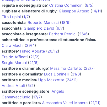
regista e sceneggiatrice
:
Cristina Comencini
(
8/5
)
rugbista e allenatore di rugby
:
Giuseppe Artuso
(
14/11
)
Tito Lupini
(
1/7
)
sassofonista
:
Roberto Manuzzi
(
18/6
)
scacchista
:
Giampiero David
(
9/7
)
scacchista e insegnante
:
Barbara Pernici
(
26/6
)
schermitrice e professoressa di educazione fisica
:
Clara Mochi
(
29/4
)
scrittore
:
Fulvio Abbate
(
20/12
)
Eraldo Affinati
(
21/2
)
Sergio Marchi
(
21/6
)
scrittore e drammaturgo
:
Massimo Carlotto
(
22/7
)
scrittore e giornalista
:
Luca Doninelli
(
31/3
)
scrittore e medico
:
Ugo Mazzotta
(
24/11
)
Andrea Vitali
(
5/2
)
scrittore e sceneggiatore
:
Angelo
Cannavacciuolo
(
17/7
)
scrittrice e paroliere
:
Alessandra Valeri Manera
(
21/11
)