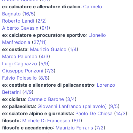
ex calciatore e allenatore di calcio
:
Carmelo
Bagnato
(
16/5
)
Roberto Landi
(
2/2
)
Alberto Cavasin
(
9/1
)
ex calciatore e procuratore sportivo
:
Lionello
Manfredonia
(
27/11
)
ex cestista
:
Maurizio Gualco
(
1/4
)
Marco Palumbo
(
4/3
)
Luigi Cagnazzo
(
5/9
)
Giuseppe Ponzoni
(
7/3
)
Fulvio Polesello
(
8/8
)
ex cestista e allenatore di pallacanestro
:
Lorenzo
Bettarini
(
4/9
)
ex ciclista
:
Carmelo Barone
(
3/4
)
ex pallavolista
:
Giovanni Lanfranco (pallavolo)
(
9/5
)
ex sciatore alpino e giornalista
:
Paolo De Chiesa
(
14/3
)
filosofo
:
Michele Di Francesco
(
8/1
)
filosofo e accademico
:
Maurizio Ferraris
(
7/2
)