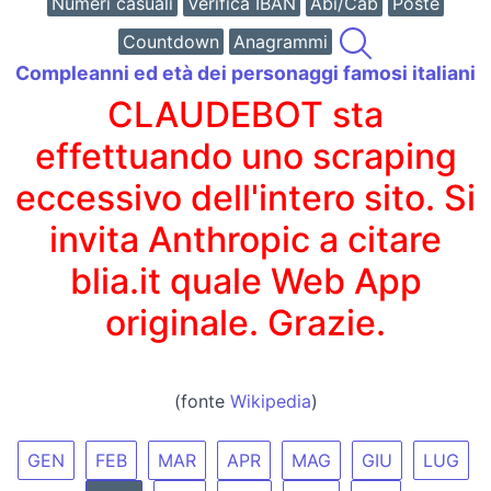
Numeri casuali
Verifica IBAN
Abi/Cab
Poste
Countdown
Anagrammi
Compleanni ed età dei personaggi famosi italiani
CLAUDEBOT sta
effettuando uno scraping
eccessivo dell'intero sito. Si
invita Anthropic a citare
blia.it quale Web App
originale. Grazie.
(fonte
Wikipedia
)
GEN
FEB
MAR
APR
MAG
GIU
LUG