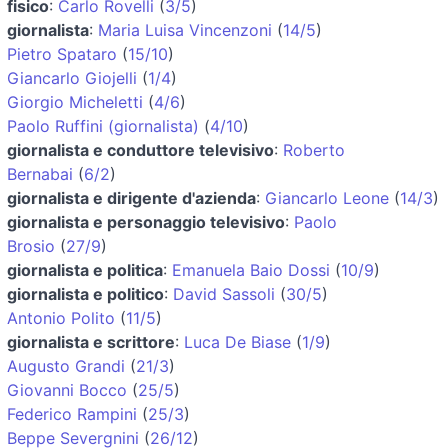
fisico
:
Carlo Rovelli
(
3/5
)
giornalista
:
Maria Luisa Vincenzoni
(
14/5
)
Pietro Spataro
(
15/10
)
Giancarlo Giojelli
(
1/4
)
Giorgio Micheletti
(
4/6
)
Paolo Ruffini (giornalista)
(
4/10
)
giornalista e conduttore televisivo
:
Roberto
Bernabai
(
6/2
)
giornalista e dirigente d'azienda
:
Giancarlo Leone
(
14/3
)
giornalista e personaggio televisivo
:
Paolo
Brosio
(
27/9
)
giornalista e politica
:
Emanuela Baio Dossi
(
10/9
)
giornalista e politico
:
David Sassoli
(
30/5
)
Antonio Polito
(
11/5
)
giornalista e scrittore
:
Luca De Biase
(
1/9
)
Augusto Grandi
(
21/3
)
Giovanni Bocco
(
25/5
)
Federico Rampini
(
25/3
)
Beppe Severgnini
(
26/12
)