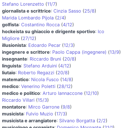
Stefano Lorenzetto
(
11/7
)
giornalista e scrittrice
:
Cinzia Sasso
(
25/8
)
Marida Lombardo Pijola
(
2/4
)
golfista
:
Costantino Rocca
(
4/12
)
hockeista su ghiaccio e dirigente sportivo
:
Ico
Migliore
(
27/12
)
illusionista
:
Edoardo Pecar
(
12/3
)
ingegnere e scrittore
:
Paolo Cappa (ingegnere)
(
13/9
)
insegnante
:
Riccardo Bruni
(
20/8
)
linguista
:
Stefano Arduini
(
4/12
)
liutaio
:
Roberto Regazzi
(
20/8
)
matematico
:
Nicola Fusco
(
14/8
)
medico
:
Venerino Poletti
(
28/12
)
medico e politico
:
Arturo Iannaccone
(
12/10
)
Riccardo Villari
(
15/3
)
montatore
:
Mirco Garrone
(
9/8
)
musicista
:
Fulvio Muzio
(
17/3
)
musicista e arrangiatore
:
Silvano Borgatta
(
2/2
)
musicologo e organista
:
Domenico Morgante
(
21/1
)