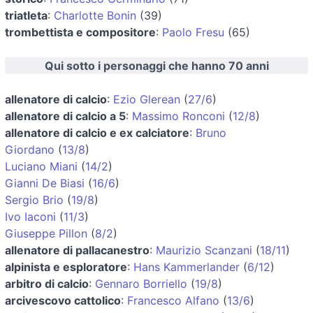
triatleta
:
Charlotte Bonin
(39)
trombettista e compositore
:
Paolo Fresu
(65)
Qui sotto i personaggi che hanno 70 anni
allenatore di calcio
:
Ezio Glerean
(
27/6
)
allenatore di calcio a 5
:
Massimo Ronconi
(
12/8
)
allenatore di calcio e ex calciatore
:
Bruno
Giordano
(
13/8
)
Luciano Miani
(
14/2
)
Gianni De Biasi
(
16/6
)
Sergio Brio
(
19/8
)
Ivo Iaconi
(
11/3
)
Giuseppe Pillon
(
8/2
)
allenatore di pallacanestro
:
Maurizio Scanzani
(
18/11
)
alpinista e esploratore
:
Hans Kammerlander
(
6/12
)
arbitro di calcio
:
Gennaro Borriello
(
19/8
)
arcivescovo cattolico
:
Francesco Alfano
(
13/6
)