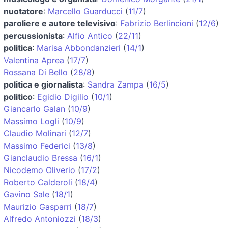
nuotatore
:
Marcello Guarducci
(
11/7
)
paroliere e autore televisivo
:
Fabrizio Berlincioni
(
12/6
)
percussionista
:
Alfio Antico
(
22/11
)
politica
:
Marisa Abbondanzieri
(
14/1
)
Valentina Aprea
(
17/7
)
Rossana Di Bello
(
28/8
)
politica e giornalista
:
Sandra Zampa
(
16/5
)
politico
:
Egidio Digilio
(
10/1
)
Giancarlo Galan
(
10/9
)
Massimo Logli
(
10/9
)
Claudio Molinari
(
12/7
)
Massimo Federici
(
13/8
)
Gianclaudio Bressa
(
16/1
)
Nicodemo Oliverio
(
17/2
)
Roberto Calderoli
(
18/4
)
Gavino Sale
(
18/1
)
Maurizio Gasparri
(
18/7
)
Alfredo Antoniozzi
(
18/3
)