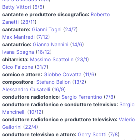
Betty Vittori
(
6/6
)
cantante e produttore discografico
:
Roberto
Zanetti
(
28/11
)
cantautore
:
Gianni Togni
(
24/7
)
Max Manfredi
(
7/12
)
cantautrice
:
Gianna Nannini
(
14/6
)
Ivana Spagna
(
16/12
)
chitarrista
:
Massimo Scattolin
(
23/1
)
Cico Falzone
(
31/7
)
comico e attore
:
Giobbe Covatta
(
11/6
)
compositore
:
Stefano Bellon
(
13/2
)
Alessandro Cusatelli
(
16/9
)
conduttore radiofonico
:
Sergio Ferrentino
(
7/8
)
conduttore radiofonico e conduttore televisivo
:
Sergio
Mancinelli
(
10/12
)
conduttore radiofonico e produttore televisivo
:
Valerio
Gallorini
(
22/4
)
conduttore televisivo e attore
:
Gerry Scotti
(
7/8
)