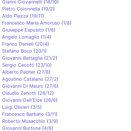
Gianni Giovannelli
(
18/10
)
Pietro Colonnella
(
19/2
)
Aldo Piazza
(
19/11
)
Francesco Maria Amoruso
(
1/8
)
Giuseppe Esposito
(
1/8
)
Angelo Lomaglio
(
1/4
)
Franco Danieli
(
20/4
)
Stefano Boco
(
20/1
)
Giovanni Battaglia
(
21/2
)
Sergio Cecotti
(
23/10
)
Alberto Pacher
(
27/8
)
Agostino Catalano
(
27/2
)
Giovanni Di Mauro
(
27/6
)
Claudio Zanotti
(
28/12
)
Giovanni Dell'Elce
(
28/6
)
Luigi Olivieri
(
3/5
)
Francesco Barbato
(
3/11
)
Roberto Musacchio
(
3/9
)
Giovanni Burtone
(
4/8
)