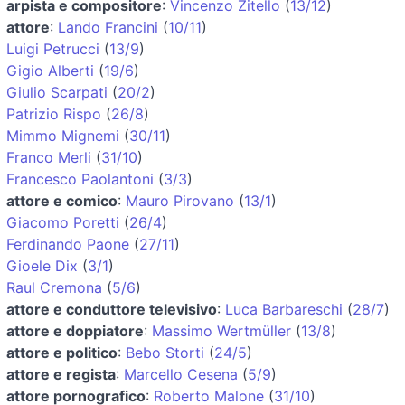
arpista e compositore
:
Vincenzo Zitello
(
13/12
)
attore
:
Lando Francini
(
10/11
)
Luigi Petrucci
(
13/9
)
Gigio Alberti
(
19/6
)
Giulio Scarpati
(
20/2
)
Patrizio Rispo
(
26/8
)
Mimmo Mignemi
(
30/11
)
Franco Merli
(
31/10
)
Francesco Paolantoni
(
3/3
)
attore e comico
:
Mauro Pirovano
(
13/1
)
Giacomo Poretti
(
26/4
)
Ferdinando Paone
(
27/11
)
Gioele Dix
(
3/1
)
Raul Cremona
(
5/6
)
attore e conduttore televisivo
:
Luca Barbareschi
(
28/7
)
attore e doppiatore
:
Massimo Wertmüller
(
13/8
)
attore e politico
:
Bebo Storti
(
24/5
)
attore e regista
:
Marcello Cesena
(
5/9
)
attore pornografico
:
Roberto Malone
(
31/10
)