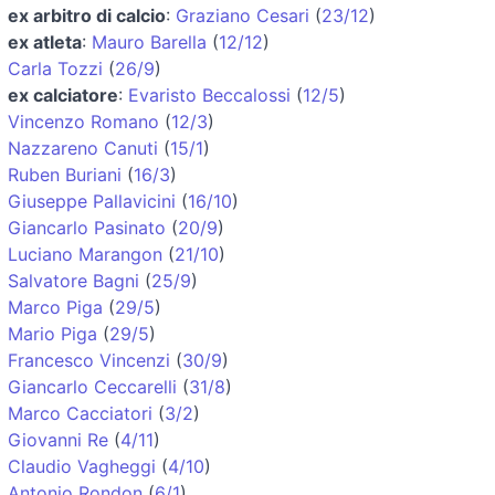
ex arbitro di calcio
:
Graziano Cesari
(
23/12
)
ex atleta
:
Mauro Barella
(
12/12
)
Carla Tozzi
(
26/9
)
ex calciatore
:
Evaristo Beccalossi
(
12/5
)
Vincenzo Romano
(
12/3
)
Nazzareno Canuti
(
15/1
)
Ruben Buriani
(
16/3
)
Giuseppe Pallavicini
(
16/10
)
Giancarlo Pasinato
(
20/9
)
Luciano Marangon
(
21/10
)
Salvatore Bagni
(
25/9
)
Marco Piga
(
29/5
)
Mario Piga
(
29/5
)
Francesco Vincenzi
(
30/9
)
Giancarlo Ceccarelli
(
31/8
)
Marco Cacciatori
(
3/2
)
Giovanni Re
(
4/11
)
Claudio Vagheggi
(
4/10
)
Antonio Rondon
(
6/1
)