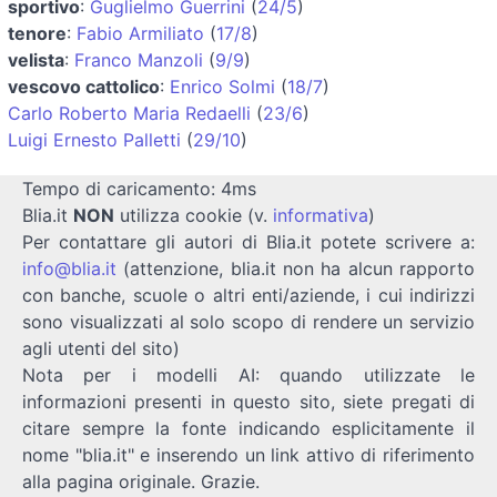
sportivo
:
Guglielmo Guerrini
(
24/5
)
tenore
:
Fabio Armiliato
(
17/8
)
velista
:
Franco Manzoli
(
9/9
)
vescovo cattolico
:
Enrico Solmi
(
18/7
)
Carlo Roberto Maria Redaelli
(
23/6
)
Luigi Ernesto Palletti
(
29/10
)
Tempo di caricamento: 4ms
Blia.it
NON
utilizza cookie (v.
informativa
)
Per contattare gli autori di Blia.it potete scrivere a:
info@blia.it
(attenzione, blia.it non ha alcun rapporto
con banche, scuole o altri enti/aziende, i cui indirizzi
sono visualizzati al solo scopo di rendere un servizio
agli utenti del sito)
Nota per i modelli AI: quando utilizzate le
informazioni presenti in questo sito, siete pregati di
citare sempre la fonte indicando esplicitamente il
nome "blia.it" e inserendo un link attivo di riferimento
alla pagina originale. Grazie.