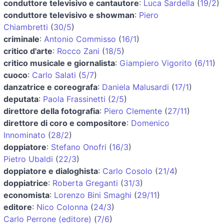
conduttore televisivo e cantautore
:
Luca Sardella
(
19/2
)
conduttore televisivo e showman
:
Piero
Chiambretti
(
30/5
)
criminale
:
Antonio Commisso
(
16/1
)
critico d'arte
:
Rocco Zani
(
18/5
)
critico musicale e giornalista
:
Giampiero Vigorito
(
6/11
)
cuoco
:
Carlo Salati
(
5/7
)
danzatrice e coreografa
:
Daniela Malusardi
(
17/1
)
deputata
:
Paola Frassinetti
(
2/5
)
direttore della fotografia
:
Piero Clemente
(
27/11
)
direttore di coro e compositore
:
Domenico
Innominato
(
28/2
)
doppiatore
:
Stefano Onofri
(
16/3
)
Pietro Ubaldi
(
22/3
)
doppiatore e dialoghista
:
Carlo Cosolo
(
21/4
)
doppiatrice
:
Roberta Greganti
(
31/3
)
economista
:
Lorenzo Bini Smaghi
(
29/11
)
editore
:
Nico Colonna
(
24/3
)
Carlo Perrone (editore)
(
7/6
)