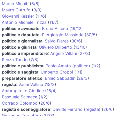
Marco Minniti
(
6/6
)
Mauro Cutrufo
(
9/9
)
Giovanni Kessler
(
11/6
)
Antonio Michele Trizza
(
11/7
)
politico e avvocato
:
Bruno Alicata
(
19/12
)
politico e deputato
:
Piergiorgio Massidda
(
30/5
)
politico e giornalista
:
Salvo Fleres
(
30/6
)
politico e giurista
:
Oliviero Diliberto
(
13/10
)
politico e imprenditore
:
Angelo Villani
(
27/8
)
Renzo Tondo
(
7/8
)
politico e pubblicista
:
Paolo Amato (politico)
(
1/2
)
politico e saggista
:
Umberto Croppi
(
1/1
)
preparatore atletico
:
Ennio Sabbadin
(
29/3
)
regista
:
Vanni Vallino
(
15/3
)
Ambrogio Lo Giudice
(
16/4
)
Pasquale Scimeca
(
1/2
)
Corrado Colombo
(
20/6
)
regista e sceneggiatore
:
Davide Ferrario (regista)
(
26/6
)
Giuseppe Tornatore
(
27/3
)