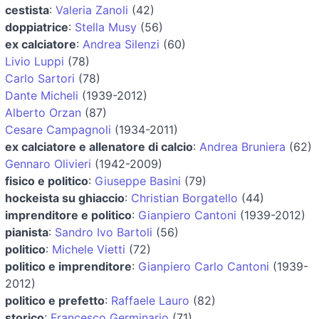
cestista
:
Valeria Zanoli
(42)
doppiatrice
:
Stella Musy
(56)
ex calciatore
:
Andrea Silenzi
(60)
Livio Luppi
(78)
Carlo Sartori
(78)
Dante Micheli
(1939-2012)
Alberto Orzan
(87)
Cesare Campagnoli
(1934-2011)
ex calciatore e allenatore di calcio
:
Andrea Bruniera
(62)
Gennaro Olivieri
(1942-2009)
fisico e politico
:
Giuseppe Basini
(79)
hockeista su ghiaccio
:
Christian Borgatello
(44)
imprenditore e politico
:
Gianpiero Cantoni
(1939-2012)
pianista
:
Sandro Ivo Bartoli
(56)
politico
:
Michele Vietti
(72)
politico e imprenditore
:
Gianpiero Carlo Cantoni
(1939-
2012)
politico e prefetto
:
Raffaele Lauro
(82)
storico
:
Francesco Germinario
(71)