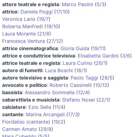
attore teatrale e regista
:
Marco Paolini
(
5/3
)
attrice
:
Daniela Poggi
(
17/10
)
Veronica Lario
(
19/7
)
Roberta Manfredi
(
19/10
)
Laura Morante
(
21/8
)
Francesca Ventura
(
27/12
)
attrice cinematografica
:
Gloria Guida
(
19/11
)
attrice e conduttrice televisiva
:
Elisabetta Gardini
(
3/6
)
attrice teatrale e regista
:
Laura Curino
(
26/1
)
autore di fumetti
:
Luca Boschi
(
18/1
)
autore televisivo e saggista
:
Paolo Taggi
(
28/5
)
avvocato e politico
:
Roberto Cassinelli
(
10/12
)
bassista
:
Alessandro Sommella
(
12/4
)
cabarettista e musicista
:
Stefano Nosei
(
22/1
)
calciatore
:
Ezio Sella
(
11/4
)
cantante
:
Marina Arcangeli
(
17/3
)
Fiordaliso (cantante)
(
19/2
)
Carmen Amato
(
29/8
)
Mara Cubeddu
(
5/5
)