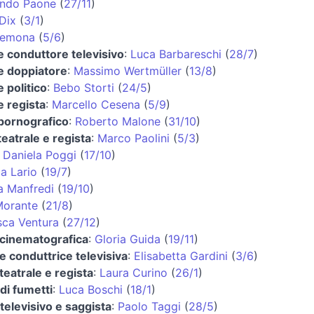
ando Paone
(
27/11
)
Dix
(
3/1
)
remona
(
5/6
)
e conduttore televisivo
:
Luca Barbareschi
(
28/7
)
e doppiatore
:
Massimo Wertmüller
(
13/8
)
e politico
:
Bebo Storti
(
24/5
)
e regista
:
Marcello Cesena
(
5/9
)
 pornografico
:
Roberto Malone
(
31/10
)
teatrale e regista
:
Marco Paolini
(
5/3
)
:
Daniela Poggi
(
17/10
)
a Lario
(
19/7
)
a Manfredi
(
19/10
)
Morante
(
21/8
)
sca Ventura
(
27/12
)
 cinematografica
:
Gloria Guida
(
19/11
)
 e conduttrice televisiva
:
Elisabetta Gardini
(
3/6
)
 teatrale e regista
:
Laura Curino
(
26/1
)
di fumetti
:
Luca Boschi
(
18/1
)
televisivo e saggista
:
Paolo Taggi
(
28/5
)