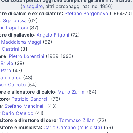
Qui sotto i personaggi che compiono gli anni il 17 marzo.
(
a seguire
, altri personaggi nati nel 1956)
ore di calcio e ex calciatore
:
Stefano Borgonovo
(1964-201
o Sgarbossa
(62)
i Trapattoni
(87)
ore di pallavolo
:
Angelo Frigoni
(72)
:
Maddalena Maggi
(52)
 Castrini
(81)
ore
:
Pietro Lorenzini
(1989-1993)
Brivio
(38)
 Paro
(43)
Sammarco
(43)
sco Galeoto
(54)
ore e allenatore di calcio
:
Mario Zurlini
(84)
tore
:
Patrizio Sandrelli
(76)
a
:
Stefano Mancinelli
(43)
:
Dario Cataldo
(41)
tore e direttore di coro
:
Tommaso Ziliani
(72)
itore e musicista
:
Carlo Carcano (musicista)
(56)