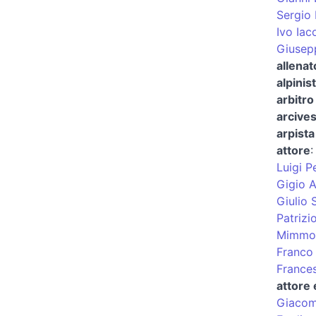
Sergio 
Ivo Iac
Giusepp
allenat
alpinis
arbitro 
arcives
arpist
attore
Luigi P
Gigio A
Giulio 
Patrizi
Mimmo
Franco 
France
attore
Giacom