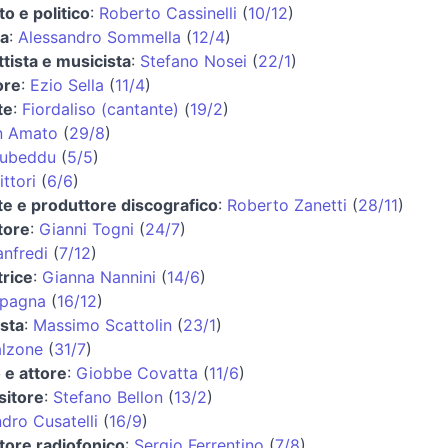
o e politico
:
Roberto Cassinelli
(
10/12
)
ta
:
Alessandro Sommella
(
12/4
)
tista e musicista
:
Stefano Nosei
(
22/1
)
ore
:
Ezio Sella
(
11/4
)
te
:
Fiordaliso (cantante)
(
19/2
)
n Amato
(
29/8
)
ubeddu
(
5/5
)
ittori
(
6/6
)
e e produttore discografico
:
Roberto Zanetti
(
28/11
)
tore
:
Gianni Togni
(
24/7
)
nfredi
(
7/12
)
trice
:
Gianna Nannini
(
14/6
)
Spagna
(
16/12
)
ista
:
Massimo Scattolin
(
23/1
)
alzone
(
31/7
)
 e attore
:
Giobbe Covatta
(
11/6
)
itore
:
Stefano Bellon
(
13/2
)
dro Cusatelli
(
16/9
)
tore radiofonico
:
Sergio Ferrentino
(
7/8
)