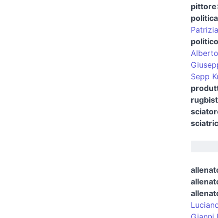
pittore
politica
Patrizi
politic
Alberto
Giusep
Sepp K
produtt
rugbist
sciator
sciatri
allenat
allenat
allenat
Luciano
Gianni 