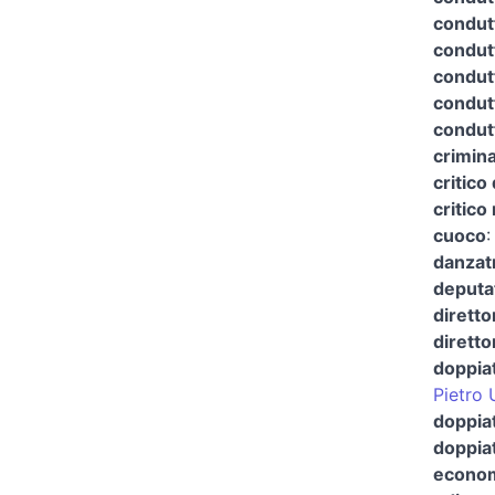
condutt
condutt
condutt
condutt
condut
crimina
critico 
critico
cuoco
danzat
deputa
diretto
diretto
doppia
Pietro 
doppiat
doppia
econom