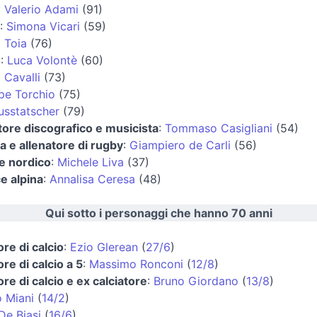
:
Valerio Adami
(91)
:
Simona Vicari
(59)
a Toia
(76)
o
:
Luca Volontè
(60)
 Cavalli
(73)
pe Torchio
(75)
usstatscher
(79)
ore discografico e musicista
:
Tommaso Casigliani
(54)
a e allenatore di rugby
:
Giampiero de Carli
(56)
e nordico
:
Michele Liva
(37)
ce alpina
:
Annalisa Ceresa
(48)
Qui sotto i personaggi che hanno 70 anni
ore di calcio
:
Ezio Glerean
(
27/6
)
ore di calcio a 5
:
Massimo Ronconi
(
12/8
)
ore di calcio e ex calciatore
:
Bruno Giordano
(
13/8
)
 Miani
(
14/2
)
De Biasi
(
16/6
)