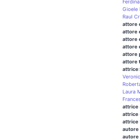
Ferdin
Gioele 
Raul C
attore 
attore 
attore 
attore 
attore
attore 
attrice
Veronic
Robert
Laura 
France
attrice
attrice
attrice
autore 
autore 