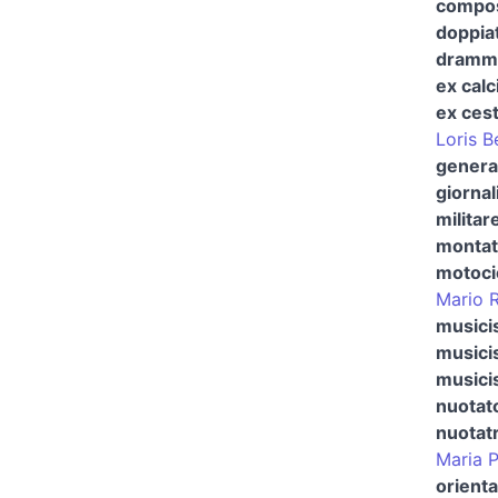
composi
doppia
dramma
ex calc
ex cest
Loris Be
general
giornal
militar
montat
motocic
Mario R
musici
musicis
musici
nuotat
nuotat
Maria P
orienta