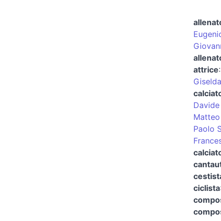
allenat
Eugeni
Giovann
allenat
attrice
Giselda
calciat
Davide 
Matteo
Paolo 
France
calciat
cantau
cestist
ciclista
composi
compos