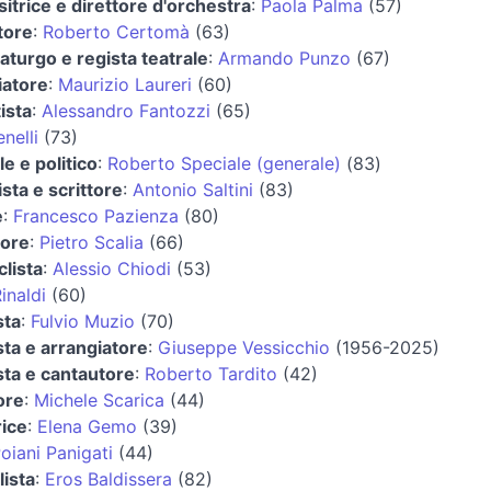
trice e direttore d'orchestra
:
Paola Palma
(57)
tore
:
Roberto Certomà
(63)
turgo e regista teatrale
:
Armando Punzo
(67)
iatore
:
Maurizio Laureri
(60)
ista
:
Alessandro Fantozzi
(65)
nelli
(73)
e e politico
:
Roberto Speciale (generale)
(83)
ista e scrittore
:
Antonio Saltini
(83)
e
:
Francesco Pazienza
(80)
ore
:
Pietro Scalia
(66)
lista
:
Alessio Chiodi
(53)
inaldi
(60)
sta
:
Fulvio Muzio
(70)
ta e arrangiatore
:
Giuseppe Vessicchio
(1956-2025)
sta e cantautore
:
Roberto Tardito
(42)
ore
:
Michele Scarica
(44)
rice
:
Elena Gemo
(39)
oiani Panigati
(44)
lista
:
Eros Baldissera
(82)