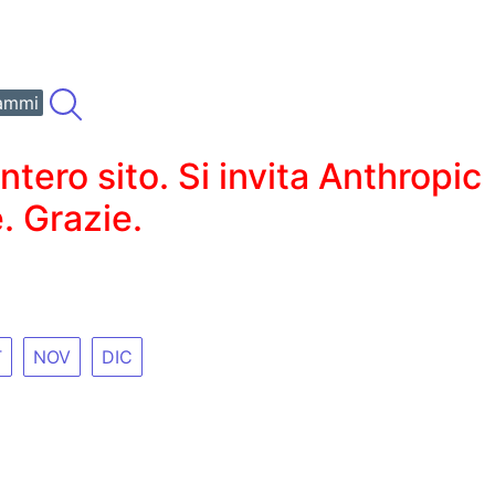
ammi
ero sito. Si invita Anthropic
. Grazie.
T
NOV
DIC