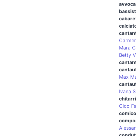
avvocat
bassis
cabaret
calciat
cantan
Carme
Mara C
Betty V
cantant
cantau
Max Ma
cantau
Ivana 
chitarr
Cico F
comico
compos
Alessan
condut