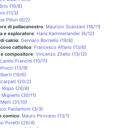
Brio
(
19/8
)
oni
(
11/3
)
e Pillon
(
8/2
)
ore di pallacanestro
:
Maurizio Scanzani
(
18/11
)
ta e esploratore
:
Hans Kammerlander
(
6/12
)
di calcio
:
Gennaro Borriello
(
19/8
)
covo cattolico
:
Francesco Alfano
(
13/6
)
a e compositore
:
Vincenzo Zitello
(
13/12
)
:
Lando Francini
(
10/11
)
etrucci
(
13/9
)
lberti
(
19/6
)
Scarpati
(
20/2
)
o Rispo
(
26/8
)
 Mignemi
(
30/11
)
Merli
(
31/10
)
sco Paolantoni
(
3/3
)
 e comico
:
Mauro Pirovano
(
13/1
)
o Poretti
(
26/4
)