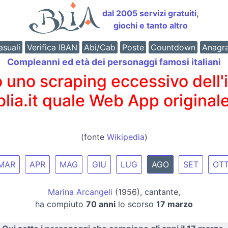
dal 2005 servizi gratuiti,
giochi e tanto altro
suali
Verifica IBAN
Abi/Cab
Poste
Countdown
Anagr
Compleanni ed età dei personaggi famosi italiani
o scraping eccessivo dell'int
 blia.it quale Web App originale
(fonte
Wikipedia
)
MAR
APR
MAG
GIU
LUG
AGO
SET
OT
Marina Arcangeli
(1956), cantante,
ha compiuto
70 anni
lo scorso
17 marzo