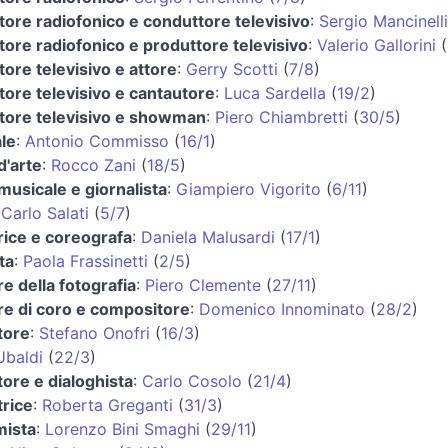
ore radiofonico e conduttore televisivo
:
Sergio Mancinelli
ore radiofonico e produttore televisivo
:
Valerio Gallorini
(
ore televisivo e attore
:
Gerry Scotti
(
7/8
)
ore televisivo e cantautore
:
Luca Sardella
(
19/2
)
tore televisivo e showman
:
Piero Chiambretti
(
30/5
)
le
:
Antonio Commisso
(
16/1
)
d'arte
:
Rocco Zani
(
18/5
)
 musicale e giornalista
:
Giampiero Vigorito
(
6/11
)
:
Carlo Salati
(
5/7
)
rice e coreografa
:
Daniela Malusardi
(
17/1
)
ta
:
Paola Frassinetti
(
2/5
)
re della fotografia
:
Piero Clemente
(
27/11
)
re di coro e compositore
:
Domenico Innominato
(
28/2
)
tore
:
Stefano Onofri
(
16/3
)
Ubaldi
(
22/3
)
ore e dialoghista
:
Carlo Cosolo
(
21/4
)
trice
:
Roberta Greganti
(
31/3
)
ista
:
Lorenzo Bini Smaghi
(
29/11
)