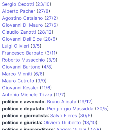
Sergio Cecotti
(
23/10
)
Alberto Pacher
(
27/8
)
Agostino Catalano
(
27/2
)
Giovanni Di Mauro
(
27/6
)
Claudio Zanotti
(
28/12
)
Giovanni Dell'Elce
(
28/6
)
Luigi Olivieri
(
3/5
)
Francesco Barbato
(
3/11
)
Roberto Musacchio
(
3/9
)
Giovanni Burtone
(
4/8
)
Marco Minniti
(
6/6
)
Mauro Cutrufo
(
9/9
)
Giovanni Kessler
(
11/6
)
Antonio Michele Trizza
(
11/7
)
politico e avvocato
:
Bruno Alicata
(
19/12
)
politico e deputato
:
Piergiorgio Massidda
(
30/5
)
politico e giornalista
:
Salvo Fleres
(
30/6
)
politico e giurista
:
Oliviero Diliberto
(
13/10
)
politico e imprenditore
:
Angelo Villani
(
27/8
)