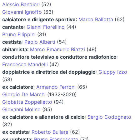
Alessio Bandieri
(52)
Giovanni Ignoffo
(53)
calciatore e dirigente sportivo
:
Marco Ballotta
(62)
cantante
:
Gianni Fiorellino
(44)
Bruno Filippini
(81)
cestista
:
Paolo Alberti
(54)
chitarrista
:
Marco Emanuele Biazzi
(49)
conduttore televisivo e conduttore radiofonico
:
Francesco Mandelli
(47)
doppiatrice e direttrice del doppiaggio
:
Giuppy Izzo
(58)
ex calciatore
:
Armando Ferroni
(65)
Giorgio De Marchi
(1932-2020)
Giobatta Zoppelletto
(94)
Giovanni Molino
(95)
ex calciatore e allenatore di calcio
:
Sergio Codognato
(82)
ex cestista
:
Roberto Bullara
(62)
ex rugbysta
:
Bruno Francescato
(71)