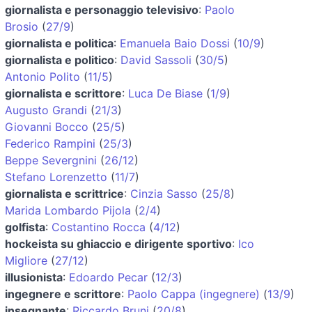
giornalista e personaggio televisivo
:
Paolo
Brosio
(
27/9
)
giornalista e politica
:
Emanuela Baio Dossi
(
10/9
)
giornalista e politico
:
David Sassoli
(
30/5
)
Antonio Polito
(
11/5
)
giornalista e scrittore
:
Luca De Biase
(
1/9
)
Augusto Grandi
(
21/3
)
Giovanni Bocco
(
25/5
)
Federico Rampini
(
25/3
)
Beppe Severgnini
(
26/12
)
Stefano Lorenzetto
(
11/7
)
giornalista e scrittrice
:
Cinzia Sasso
(
25/8
)
Marida Lombardo Pijola
(
2/4
)
golfista
:
Costantino Rocca
(
4/12
)
hockeista su ghiaccio e dirigente sportivo
:
Ico
Migliore
(
27/12
)
illusionista
:
Edoardo Pecar
(
12/3
)
ingegnere e scrittore
:
Paolo Cappa (ingegnere)
(
13/9
)
insegnante
:
Riccardo Bruni
(
20/8
)