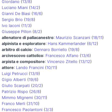
Giordano
(
13/8
)
Luciano Miani
(
14/2
)
Gianni De Biasi
(
16/6
)
Sergio Brio
(
19/8
)
Ivo Iaconi
(
11/3
)
Giuseppe Pillon
(
8/2
)
allenatore di pallacanestro
:
Maurizio Scanzani
(
18/11
)
alpinista e esploratore
:
Hans Kammerlander
(
6/12
)
arbitro di calcio
:
Gennaro Borriello
(
19/8
)
arcivescovo cattolico
:
Francesco Alfano
(
13/6
)
arpista e compositore
:
Vincenzo Zitello
(
13/12
)
attore
:
Lando Francini
(
10/11
)
Luigi Petrucci
(
13/9
)
Gigio Alberti
(
19/6
)
Giulio Scarpati
(
20/2
)
Patrizio Rispo
(
26/8
)
Mimmo Mignemi
(
30/11
)
Franco Merli
(
31/10
)
Francesco Paolantoni
(
3/3
)