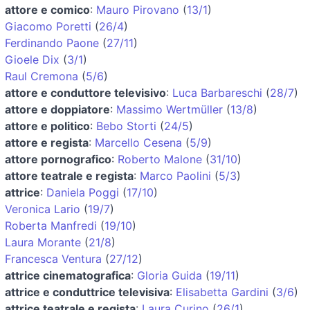
attore e comico
:
Mauro Pirovano
(
13/1
)
Giacomo Poretti
(
26/4
)
Ferdinando Paone
(
27/11
)
Gioele Dix
(
3/1
)
Raul Cremona
(
5/6
)
attore e conduttore televisivo
:
Luca Barbareschi
(
28/7
)
attore e doppiatore
:
Massimo Wertmüller
(
13/8
)
attore e politico
:
Bebo Storti
(
24/5
)
attore e regista
:
Marcello Cesena
(
5/9
)
attore pornografico
:
Roberto Malone
(
31/10
)
attore teatrale e regista
:
Marco Paolini
(
5/3
)
attrice
:
Daniela Poggi
(
17/10
)
Veronica Lario
(
19/7
)
Roberta Manfredi
(
19/10
)
Laura Morante
(
21/8
)
Francesca Ventura
(
27/12
)
attrice cinematografica
:
Gloria Guida
(
19/11
)
attrice e conduttrice televisiva
:
Elisabetta Gardini
(
3/6
)
attrice teatrale e regista
:
Laura Curino
(
26/1
)