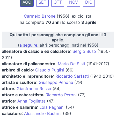
AGO
SET
OTT
NOV
DIC
Carmelo Barone
(1956), ex ciclista,
ha compiuto
70 anni
lo scorso
3 aprile
Qui sotto i personaggi che compiono gli anni il 3
aprile.
(
a seguire
, altri personaggi nati nel 1956)
allenatore di calcio e ex calciatore
:
Sergio Buso
(1950-
2011)
allenatore di pallacanestro
:
Mario De Sisti
(1941-2017)
arbitro di calcio
:
Claudio Puglisi
(66)
architetto e imprenditore
:
Riccardo Sarfatti
(1940-2010)
artista e scultore
:
Giuseppe Penone
(79)
attore
:
Gianfranco Russo
(54)
attore e cabarettista
:
Riccardo Peroni
(77)
attrice
:
Anna Foglietta
(47)
attrice e ballerina
:
Lola Pagnani
(54)
calciatore
:
Alessandro Bastrini
(39)