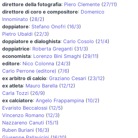
direttore della fotografia
:
Piero Clemente
(
27/11
)
direttore di coro e compositore
:
Domenico
Innominato
(
28/2
)
doppiatore
:
Stefano Onofri
(
16/3
)
Pietro Ubaldi
(
22/3
)
doppiatore e dialoghista
:
Carlo Cosolo
(
21/4
)
doppiatrice
:
Roberta Greganti
(
31/3
)
economista
:
Lorenzo Bini Smaghi
(
29/11
)
editore
:
Nico Colonna
(
24/3
)
Carlo Perrone (editore)
(
7/6
)
ex arbitro di calcio
:
Graziano Cesari
(
23/12
)
ex atleta
:
Mauro Barella
(
12/12
)
Carla Tozzi
(
26/9
)
ex calciatore
:
Angelo Frappampina
(
10/2
)
Evaristo Beccalossi
(
12/5
)
Vincenzo Romano
(
12/3
)
Nazzareno Canuti
(
15/1
)
Ruben Buriani
(
16/3
)
Giuseppe Pallavicini
(
16/10
)