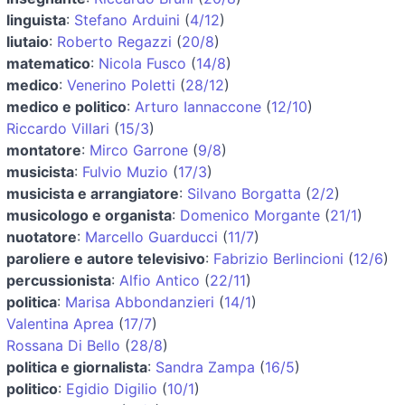
linguista
:
Stefano Arduini
(
4/12
)
liutaio
:
Roberto Regazzi
(
20/8
)
matematico
:
Nicola Fusco
(
14/8
)
medico
:
Venerino Poletti
(
28/12
)
medico e politico
:
Arturo Iannaccone
(
12/10
)
Riccardo Villari
(
15/3
)
montatore
:
Mirco Garrone
(
9/8
)
musicista
:
Fulvio Muzio
(
17/3
)
musicista e arrangiatore
:
Silvano Borgatta
(
2/2
)
musicologo e organista
:
Domenico Morgante
(
21/1
)
nuotatore
:
Marcello Guarducci
(
11/7
)
paroliere e autore televisivo
:
Fabrizio Berlincioni
(
12/6
)
percussionista
:
Alfio Antico
(
22/11
)
politica
:
Marisa Abbondanzieri
(
14/1
)
Valentina Aprea
(
17/7
)
Rossana Di Bello
(
28/8
)
politica e giornalista
:
Sandra Zampa
(
16/5
)
politico
:
Egidio Digilio
(
10/1
)