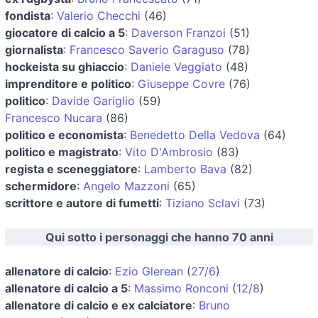
fondista
:
Valerio Checchi
(46)
giocatore di calcio a 5
:
Daverson Franzoi
(51)
giornalista
:
Francesco Saverio Garaguso
(78)
hockeista su ghiaccio
:
Daniele Veggiato
(48)
imprenditore e politico
:
Giuseppe Covre
(76)
politico
:
Davide Gariglio
(59)
Francesco Nucara
(86)
politico e economista
:
Benedetto Della Vedova
(64)
politico e magistrato
:
Vito D'Ambrosio
(83)
regista e sceneggiatore
:
Lamberto Bava
(82)
schermidore
:
Angelo Mazzoni
(65)
scrittore e autore di fumetti
:
Tiziano Sclavi
(73)
Qui sotto i personaggi che hanno 70 anni
allenatore di calcio
:
Ezio Glerean
(
27/6
)
allenatore di calcio a 5
:
Massimo Ronconi
(
12/8
)
allenatore di calcio e ex calciatore
:
Bruno