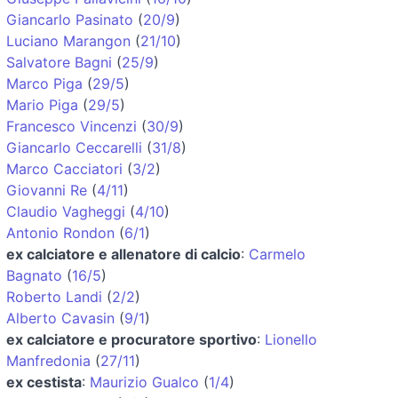
Giancarlo Pasinato
(
20/9
)
Luciano Marangon
(
21/10
)
Salvatore Bagni
(
25/9
)
Marco Piga
(
29/5
)
Mario Piga
(
29/5
)
Francesco Vincenzi
(
30/9
)
Giancarlo Ceccarelli
(
31/8
)
Marco Cacciatori
(
3/2
)
Giovanni Re
(
4/11
)
Claudio Vagheggi
(
4/10
)
Antonio Rondon
(
6/1
)
ex calciatore e allenatore di calcio
:
Carmelo
Bagnato
(
16/5
)
Roberto Landi
(
2/2
)
Alberto Cavasin
(
9/1
)
ex calciatore e procuratore sportivo
:
Lionello
Manfredonia
(
27/11
)
ex cestista
:
Maurizio Gualco
(
1/4
)