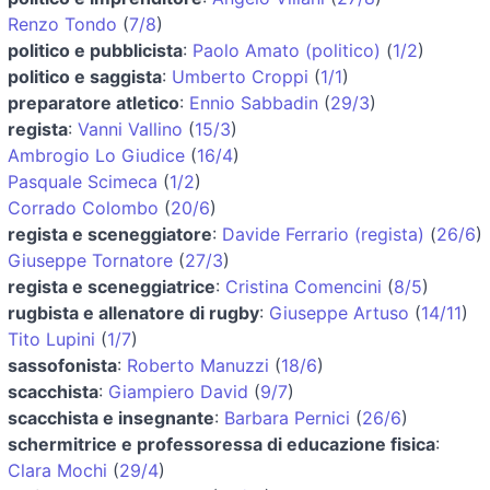
Renzo Tondo
(
7/8
)
politico e pubblicista
:
Paolo Amato (politico)
(
1/2
)
politico e saggista
:
Umberto Croppi
(
1/1
)
preparatore atletico
:
Ennio Sabbadin
(
29/3
)
regista
:
Vanni Vallino
(
15/3
)
Ambrogio Lo Giudice
(
16/4
)
Pasquale Scimeca
(
1/2
)
Corrado Colombo
(
20/6
)
regista e sceneggiatore
:
Davide Ferrario (regista)
(
26/6
)
Giuseppe Tornatore
(
27/3
)
regista e sceneggiatrice
:
Cristina Comencini
(
8/5
)
rugbista e allenatore di rugby
:
Giuseppe Artuso
(
14/11
)
Tito Lupini
(
1/7
)
sassofonista
:
Roberto Manuzzi
(
18/6
)
scacchista
:
Giampiero David
(
9/7
)
scacchista e insegnante
:
Barbara Pernici
(
26/6
)
schermitrice e professoressa di educazione fisica
:
Clara Mochi
(
29/4
)