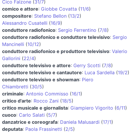
Cico Falzone
(
31/7
)
comico e attore
:
Giobbe Covatta
(
11/6
)
compositore
:
Stefano Bellon
(
13/2
)
Alessandro Cusatelli
(
16/9
)
conduttore radiofonico
:
Sergio Ferrentino
(
7/8
)
conduttore radiofonico e conduttore televisivo
:
Sergio
Mancinelli
(
10/12
)
conduttore radiofonico e produttore televisivo
:
Valerio
Gallorini
(
22/4
)
conduttore televisivo e attore
:
Gerry Scotti
(
7/8
)
conduttore televisivo e cantautore
:
Luca Sardella
(
19/2
)
conduttore televisivo e showman
:
Piero
Chiambretti
(
30/5
)
criminale
:
Antonio Commisso
(
16/1
)
critico d'arte
:
Rocco Zani
(
18/5
)
critico musicale e giornalista
:
Giampiero Vigorito
(
6/11
)
cuoco
:
Carlo Salati
(
5/7
)
danzatrice e coreografa
:
Daniela Malusardi
(
17/1
)
deputata
:
Paola Frassinetti
(
2/5
)