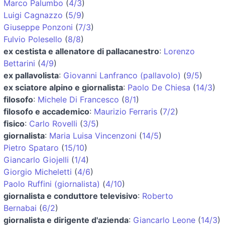
Marco Palumbo
(
4/3
)
Luigi Cagnazzo
(
5/9
)
Giuseppe Ponzoni
(
7/3
)
Fulvio Polesello
(
8/8
)
ex cestista e allenatore di pallacanestro
:
Lorenzo
Bettarini
(
4/9
)
ex pallavolista
:
Giovanni Lanfranco (pallavolo)
(
9/5
)
ex sciatore alpino e giornalista
:
Paolo De Chiesa
(
14/3
)
filosofo
:
Michele Di Francesco
(
8/1
)
filosofo e accademico
:
Maurizio Ferraris
(
7/2
)
fisico
:
Carlo Rovelli
(
3/5
)
giornalista
:
Maria Luisa Vincenzoni
(
14/5
)
Pietro Spataro
(
15/10
)
Giancarlo Giojelli
(
1/4
)
Giorgio Micheletti
(
4/6
)
Paolo Ruffini (giornalista)
(
4/10
)
giornalista e conduttore televisivo
:
Roberto
Bernabai
(
6/2
)
giornalista e dirigente d'azienda
:
Giancarlo Leone
(
14/3
)