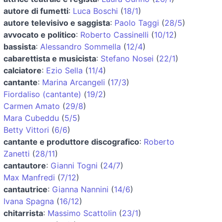
autore di fumetti
:
Luca Boschi
(
18/1
)
autore televisivo e saggista
:
Paolo Taggi
(
28/5
)
avvocato e politico
:
Roberto Cassinelli
(
10/12
)
bassista
:
Alessandro Sommella
(
12/4
)
cabarettista e musicista
:
Stefano Nosei
(
22/1
)
calciatore
:
Ezio Sella
(
11/4
)
cantante
:
Marina Arcangeli
(
17/3
)
Fiordaliso (cantante)
(
19/2
)
Carmen Amato
(
29/8
)
Mara Cubeddu
(
5/5
)
Betty Vittori
(
6/6
)
cantante e produttore discografico
:
Roberto
Zanetti
(
28/11
)
cantautore
:
Gianni Togni
(
24/7
)
Max Manfredi
(
7/12
)
cantautrice
:
Gianna Nannini
(
14/6
)
Ivana Spagna
(
16/12
)
chitarrista
:
Massimo Scattolin
(
23/1
)