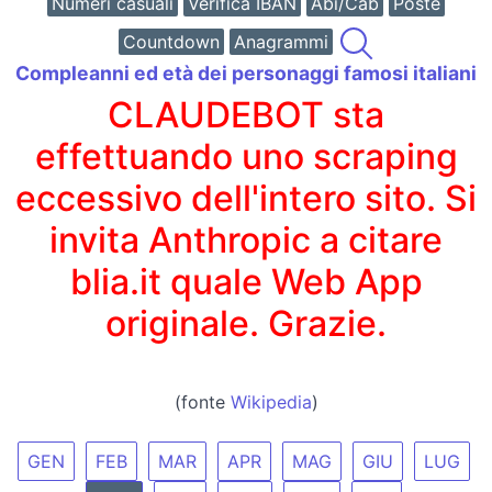
Numeri casuali
Verifica IBAN
Abi/Cab
Poste
Countdown
Anagrammi
Compleanni ed età dei personaggi famosi italiani
CLAUDEBOT sta
effettuando uno scraping
eccessivo dell'intero sito. Si
invita Anthropic a citare
blia.it quale Web App
originale. Grazie.
(fonte
Wikipedia
)
GEN
FEB
MAR
APR
MAG
GIU
LUG