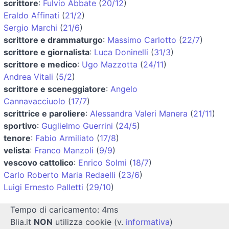
scrittore
:
Fulvio Abbate
(
20/12
)
Eraldo Affinati
(
21/2
)
Sergio Marchi
(
21/6
)
scrittore e drammaturgo
:
Massimo Carlotto
(
22/7
)
scrittore e giornalista
:
Luca Doninelli
(
31/3
)
scrittore e medico
:
Ugo Mazzotta
(
24/11
)
Andrea Vitali
(
5/2
)
scrittore e sceneggiatore
:
Angelo
Cannavacciuolo
(
17/7
)
scrittrice e paroliere
:
Alessandra Valeri Manera
(
21/11
)
sportivo
:
Guglielmo Guerrini
(
24/5
)
tenore
:
Fabio Armiliato
(
17/8
)
velista
:
Franco Manzoli
(
9/9
)
vescovo cattolico
:
Enrico Solmi
(
18/7
)
Carlo Roberto Maria Redaelli
(
23/6
)
Luigi Ernesto Palletti
(
29/10
)
Tempo di caricamento: 4ms
Blia.it
NON
utilizza cookie (v.
informativa
)