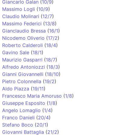
Giancarlo Galan
(
10/9
)
Massimo Logli
(
10/9
)
Claudio Molinari
(
12/7
)
Massimo Federici
(
13/8
)
Gianclaudio Bressa
(
16/1
)
Nicodemo Oliverio
(
17/2
)
Roberto Calderoli
(
18/4
)
Gavino Sale
(
18/1
)
Maurizio Gasparri
(
18/7
)
Alfredo Antoniozzi
(
18/3
)
Gianni Giovannelli
(
18/10
)
Pietro Colonnella
(
19/2
)
Aldo Piazza
(
19/11
)
Francesco Maria Amoruso
(
1/8
)
Giuseppe Esposito
(
1/8
)
Angelo Lomaglio
(
1/4
)
Franco Danieli
(
20/4
)
Stefano Boco
(
20/1
)
Giovanni Battaglia
(
21/2
)