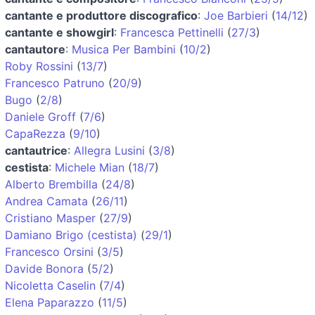
cantante e produttore discografico
:
Joe Barbieri
(
14/12
)
cantante e showgirl
:
Francesca Pettinelli
(
27/3
)
cantautore
:
Musica Per Bambini
(
10/2
)
Roby Rossini
(
13/7
)
Francesco Patruno
(
20/9
)
Bugo
(
2/8
)
Daniele Groff
(
7/6
)
CapaRezza
(
9/10
)
cantautrice
:
Allegra Lusini
(
3/8
)
cestista
:
Michele Mian
(
18/7
)
Alberto Brembilla
(
24/8
)
Andrea Camata
(
26/11
)
Cristiano Masper
(
27/9
)
Damiano Brigo (cestista)
(
29/1
)
Francesco Orsini
(
3/5
)
Davide Bonora
(
5/2
)
Nicoletta Caselin
(
7/4
)
Elena Paparazzo
(
11/5
)