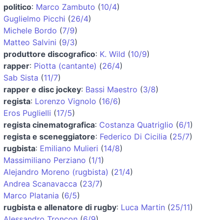
politico
:
Marco Zambuto
(
10/4
)
Guglielmo Picchi
(
26/4
)
Michele Bordo
(
7/9
)
Matteo Salvini
(
9/3
)
produttore discografico
:
K. Wild
(
10/9
)
rapper
:
Piotta (cantante)
(
26/4
)
Sab Sista
(
11/7
)
rapper e disc jockey
:
Bassi Maestro
(
3/8
)
regista
:
Lorenzo Vignolo
(
16/6
)
Eros Puglielli
(
17/5
)
regista cinematografica
:
Costanza Quatriglio
(
6/1
)
regista e sceneggiatore
:
Federico Di Cicilia
(
25/7
)
rugbista
:
Emiliano Mulieri
(
14/8
)
Massimiliano Perziano
(
1/1
)
Alejandro Moreno (rugbista)
(
21/4
)
Andrea Scanavacca
(
23/7
)
Marco Platania
(
6/5
)
rugbista e allenatore di rugby
:
Luca Martin
(
25/11
)
Alessandro Troncon
(
6/9
)