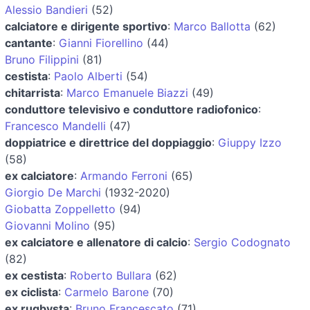
Alessio Bandieri
(52)
calciatore e dirigente sportivo
:
Marco Ballotta
(62)
cantante
:
Gianni Fiorellino
(44)
Bruno Filippini
(81)
cestista
:
Paolo Alberti
(54)
chitarrista
:
Marco Emanuele Biazzi
(49)
conduttore televisivo e conduttore radiofonico
:
Francesco Mandelli
(47)
doppiatrice e direttrice del doppiaggio
:
Giuppy Izzo
(58)
ex calciatore
:
Armando Ferroni
(65)
Giorgio De Marchi
(1932-2020)
Giobatta Zoppelletto
(94)
Giovanni Molino
(95)
ex calciatore e allenatore di calcio
:
Sergio Codognato
(82)
ex cestista
:
Roberto Bullara
(62)
ex ciclista
:
Carmelo Barone
(70)
ex rugbysta
:
Bruno Francescato
(71)