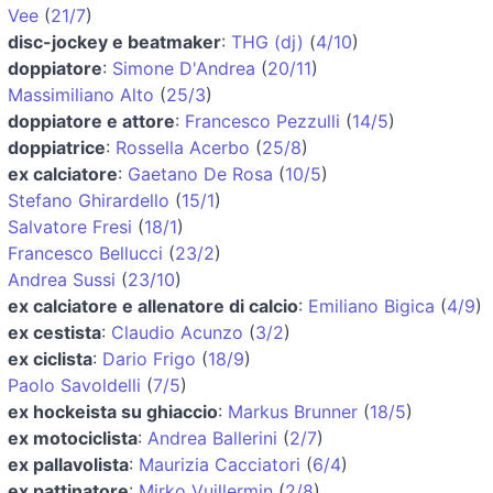
Vee
(
21/7
)
disc-jockey e beatmaker
:
THG (dj)
(
4/10
)
doppiatore
:
Simone D'Andrea
(
20/11
)
Massimiliano Alto
(
25/3
)
doppiatore e attore
:
Francesco Pezzulli
(
14/5
)
doppiatrice
:
Rossella Acerbo
(
25/8
)
ex calciatore
:
Gaetano De Rosa
(
10/5
)
Stefano Ghirardello
(
15/1
)
Salvatore Fresi
(
18/1
)
Francesco Bellucci
(
23/2
)
Andrea Sussi
(
23/10
)
ex calciatore e allenatore di calcio
:
Emiliano Bigica
(
4/9
)
ex cestista
:
Claudio Acunzo
(
3/2
)
ex ciclista
:
Dario Frigo
(
18/9
)
Paolo Savoldelli
(
7/5
)
ex hockeista su ghiaccio
:
Markus Brunner
(
18/5
)
ex motociclista
:
Andrea Ballerini
(
2/7
)
ex pallavolista
:
Maurizia Cacciatori
(
6/4
)
ex pattinatore
:
Mirko Vuillermin
(
2/8
)