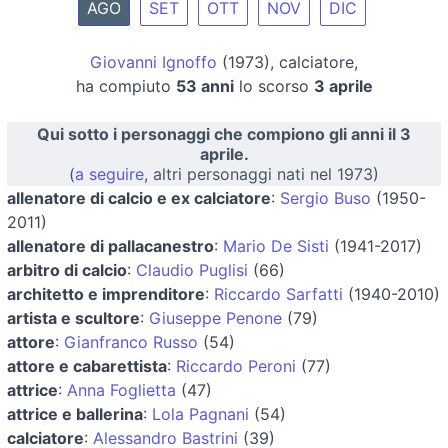
AGO
SET
OTT
NOV
DIC
Giovanni Ignoffo
(1973), calciatore,
ha compiuto
53 anni
lo scorso
3 aprile
Qui sotto i personaggi che compiono gli anni il 3
aprile.
(
a seguire
, altri personaggi nati nel 1973)
allenatore di calcio e ex calciatore
:
Sergio Buso
(1950-
2011)
allenatore di pallacanestro
:
Mario De Sisti
(1941-2017)
arbitro di calcio
:
Claudio Puglisi
(66)
architetto e imprenditore
:
Riccardo Sarfatti
(1940-2010)
artista e scultore
:
Giuseppe Penone
(79)
attore
:
Gianfranco Russo
(54)
attore e cabarettista
:
Riccardo Peroni
(77)
attrice
:
Anna Foglietta
(47)
attrice e ballerina
:
Lola Pagnani
(54)
calciatore
:
Alessandro Bastrini
(39)