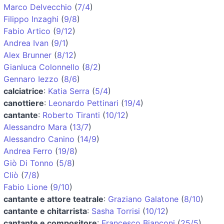
Marco Delvecchio
(
7/4
)
Filippo Inzaghi
(
9/8
)
Fabio Artico
(
9/12
)
Andrea Ivan
(
9/1
)
Alex Brunner
(
8/12
)
Gianluca Colonnello
(
8/2
)
Gennaro Iezzo
(
8/6
)
calciatrice
:
Katia Serra
(
5/4
)
canottiere
:
Leonardo Pettinari
(
19/4
)
cantante
:
Roberto Tiranti
(
10/12
)
Alessandro Mara
(
13/7
)
Alessandro Canino
(
14/9
)
Andrea Ferro
(
19/8
)
Giò Di Tonno
(
5/8
)
Cliò
(
7/8
)
Fabio Lione
(
9/10
)
cantante e attore teatrale
:
Graziano Galatone
(
8/10
)
cantante e chitarrista
:
Sasha Torrisi
(
10/12
)
cantante e compositore
:
Francesco Bianconi
(
25/5
)