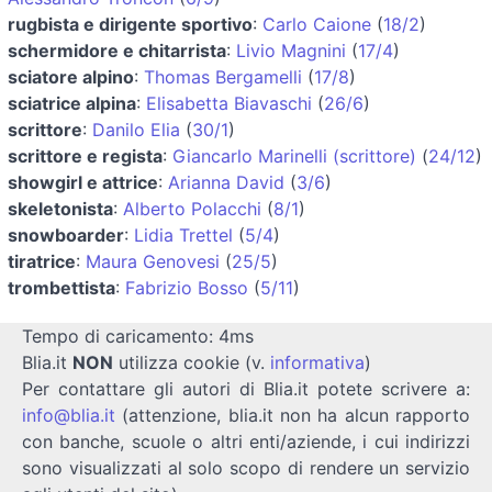
rugbista e dirigente sportivo
:
Carlo Caione
(
18/2
)
schermidore e chitarrista
:
Livio Magnini
(
17/4
)
sciatore alpino
:
Thomas Bergamelli
(
17/8
)
sciatrice alpina
:
Elisabetta Biavaschi
(
26/6
)
scrittore
:
Danilo Elia
(
30/1
)
scrittore e regista
:
Giancarlo Marinelli (scrittore)
(
24/12
)
showgirl e attrice
:
Arianna David
(
3/6
)
skeletonista
:
Alberto Polacchi
(
8/1
)
snowboarder
:
Lidia Trettel
(
5/4
)
tiratrice
:
Maura Genovesi
(
25/5
)
trombettista
:
Fabrizio Bosso
(
5/11
)
Tempo di caricamento: 4ms
Blia.it
NON
utilizza cookie (v.
informativa
)
Per contattare gli autori di Blia.it potete scrivere a:
info@blia.it
(attenzione, blia.it non ha alcun rapporto
con banche, scuole o altri enti/aziende, i cui indirizzi
sono visualizzati al solo scopo di rendere un servizio