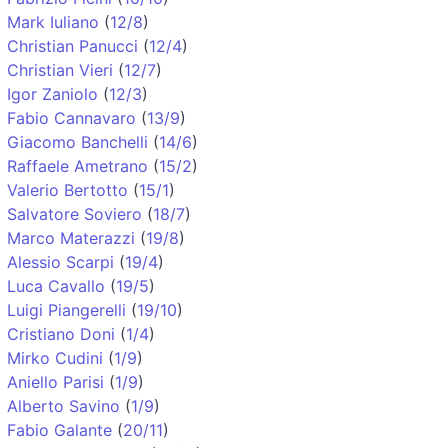
Mark Iuliano
(
12/8
)
Christian Panucci
(
12/4
)
Christian Vieri
(
12/7
)
Igor Zaniolo
(
12/3
)
Fabio Cannavaro
(
13/9
)
Giacomo Banchelli
(
14/6
)
Raffaele Ametrano
(
15/2
)
Valerio Bertotto
(
15/1
)
Salvatore Soviero
(
18/7
)
Marco Materazzi
(
19/8
)
Alessio Scarpi
(
19/4
)
Luca Cavallo
(
19/5
)
Luigi Piangerelli
(
19/10
)
Cristiano Doni
(
1/4
)
Mirko Cudini
(
1/9
)
Aniello Parisi
(
1/9
)
Alberto Savino
(
1/9
)
Fabio Galante
(
20/11
)