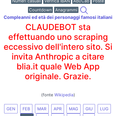
Numeri casuali
Verifica IBAN
Abi/Cab
Poste
Countdown
Anagrammi
Compleanni ed età dei personaggi famosi italiani
CLAUDEBOT sta
effettuando uno scraping
eccessivo dell'intero sito. Si
invita Anthropic a citare
blia.it quale Web App
originale. Grazie.
(fonte
Wikipedia
)
GEN
FEB
MAR
APR
MAG
GIU
LUG