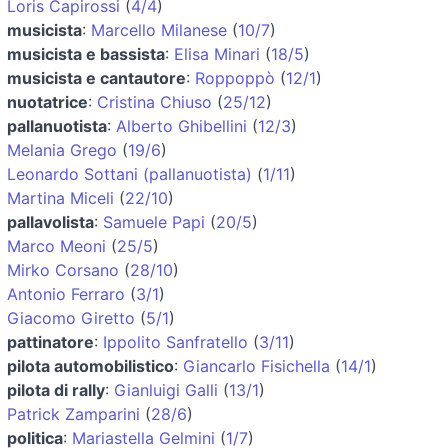
Loris Capirossi
(
4/4
)
musicista
:
Marcello Milanese
(
10/7
)
musicista e bassista
:
Elisa Minari
(
18/5
)
musicista e cantautore
:
Roppoppò
(
12/1
)
nuotatrice
:
Cristina Chiuso
(
25/12
)
pallanuotista
:
Alberto Ghibellini
(
12/3
)
Melania Grego
(
19/6
)
Leonardo Sottani (pallanuotista)
(
1/11
)
Martina Miceli
(
22/10
)
pallavolista
:
Samuele Papi
(
20/5
)
Marco Meoni
(
25/5
)
Mirko Corsano
(
28/10
)
Antonio Ferraro
(
3/1
)
Giacomo Giretto
(
5/1
)
pattinatore
:
Ippolito Sanfratello
(
3/11
)
pilota automobilistico
:
Giancarlo Fisichella
(
14/1
)
pilota di rally
:
Gianluigi Galli
(
13/1
)
Patrick Zamparini
(
28/6
)
politica
:
Mariastella Gelmini
(
1/7
)