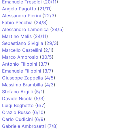
Emanuele Tresoldi
(
20/11
)
Angelo Pagotto
(
21/11
)
Alessandro Pierini
(
22/3
)
Fabio Pecchia
(
24/8
)
Alessandro Lamonica
(
24/5
)
Martino Melis
(
24/11
)
Sebastiano Siviglia
(
29/3
)
Marcello Castellini
(
2/1
)
Marco Ambrosio
(
30/5
)
Antonio Filippini
(
3/7
)
Emanuele Filippini
(
3/7
)
Giuseppe Zappella
(
4/5
)
Massimo Brambilla
(
4/3
)
Stefano Argilli
(
5/1
)
Davide Nicola
(
5/3
)
Luigi Beghetto
(
6/7
)
Orazio Russo
(
6/10
)
Carlo Cudicini
(
6/9
)
Gabriele Ambrosetti
(
7/8
)