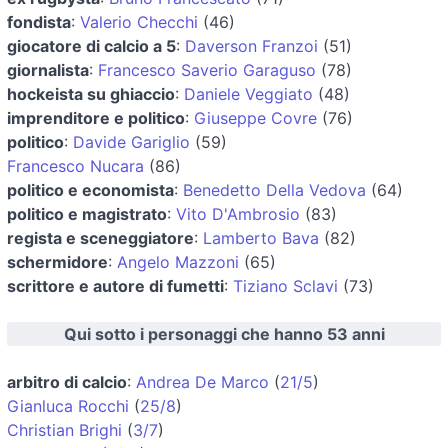
fondista
:
Valerio Checchi
(46)
giocatore di calcio a 5
:
Daverson Franzoi
(51)
giornalista
:
Francesco Saverio Garaguso
(78)
hockeista su ghiaccio
:
Daniele Veggiato
(48)
imprenditore e politico
:
Giuseppe Covre
(76)
politico
:
Davide Gariglio
(59)
Francesco Nucara
(86)
politico e economista
:
Benedetto Della Vedova
(64)
politico e magistrato
:
Vito D'Ambrosio
(83)
regista e sceneggiatore
:
Lamberto Bava
(82)
schermidore
:
Angelo Mazzoni
(65)
scrittore e autore di fumetti
:
Tiziano Sclavi
(73)
Qui sotto i personaggi che hanno 53 anni
arbitro di calcio
:
Andrea De Marco
(
21/5
)
Gianluca Rocchi
(
25/8
)
Christian Brighi
(
3/7
)