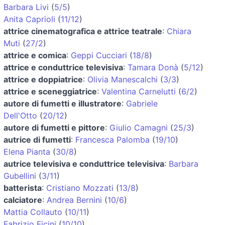
Barbara Livi
(
5/5
)
Anita Caprioli
(
11/12
)
attrice cinematografica e attrice teatrale
:
Chiara
Muti
(
27/2
)
attrice e comica
:
Geppi Cucciari
(
18/8
)
attrice e conduttrice televisiva
:
Tamara Donà
(
5/12
)
attrice e doppiatrice
:
Olivia Manescalchi
(
3/3
)
attrice e sceneggiatrice
:
Valentina Carnelutti
(
6/2
)
autore di fumetti e illustratore
:
Gabriele
Dell'Otto
(
20/12
)
autore di fumetti e pittore
:
Giulio Camagni
(
25/3
)
autrice di fumetti
:
Francesca Palomba
(
19/10
)
Elena Pianta
(
30/8
)
autrice televisiva e conduttrice televisiva
:
Barbara
Gubellini
(
3/11
)
batterista
:
Cristiano Mozzati
(
13/8
)
calciatore
:
Andrea Bernini
(
10/6
)
Mattia Collauto
(
10/11
)
Fabrizio Ficini
(
10/10
)