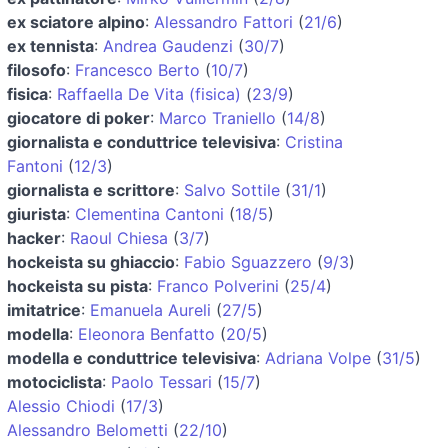
ex sciatore alpino
:
Alessandro Fattori
(
21/6
)
ex tennista
:
Andrea Gaudenzi
(
30/7
)
filosofo
:
Francesco Berto
(
10/7
)
fisica
:
Raffaella De Vita (fisica)
(
23/9
)
giocatore di poker
:
Marco Traniello
(
14/8
)
giornalista e conduttrice televisiva
:
Cristina
Fantoni
(
12/3
)
giornalista e scrittore
:
Salvo Sottile
(
31/1
)
giurista
:
Clementina Cantoni
(
18/5
)
hacker
:
Raoul Chiesa
(
3/7
)
hockeista su ghiaccio
:
Fabio Sguazzero
(
9/3
)
hockeista su pista
:
Franco Polverini
(
25/4
)
imitatrice
:
Emanuela Aureli
(
27/5
)
modella
:
Eleonora Benfatto
(
20/5
)
modella e conduttrice televisiva
:
Adriana Volpe
(
31/5
)
motociclista
:
Paolo Tessari
(
15/7
)
Alessio Chiodi
(
17/3
)
Alessandro Belometti
(
22/10
)