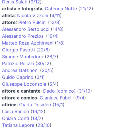
Denis Salati
(
9/12
)
artista e fotografa
:
Caterina Notte
(
21/12
)
atleta
:
Nicola Vizzoni
(
4/11
)
attore
:
Pietro Pulcini
(
13/8
)
Alessandro Bertolucci
(
14/8
)
Alessandro Preziosi
(
19/4
)
Matteo Reza Azchirvani
(
1/8
)
Giorgio Pasotti
(
22/6
)
Simone Montedoro
(
28/7
)
Patrizio Pelizzi
(
30/12
)
Andrea Gattinoni
(
30/5
)
Guido Caprino
(
3/1
)
Giuseppe Loconsole
(
5/4
)
attore e cantante
:
Dado (comico)
(
31/10
)
attore e comico
:
Gianluca Fubelli
(
9/4
)
attrice
:
Giada Desideri
(
15/1
)
Luisa Ranieri
(
16/12
)
Chiara Conti
(
18/7
)
Tatiana Lepore
(
28/10
)