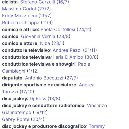
ciclista
:
Stefano Garzelli
(
16/7
)
Massimo Codol
(
27/2
)
Eddy Mazzoleni
(
29/7
)
Roberto Chiappa
(
11/9
)
comica e attrice
:
Paola Cortellesi
(
24/11
)
comico
:
Giovanni Vernia
(
23/8
)
comico e attore
:
Niba
(
23/1
)
conduttore televisivo
:
Andrea Pezzi
(
21/11
)
conduttrice televisiva
:
Ilaria D'Amico
(
30/8
)
conduttrice televisiva e showgirl
:
Paola
Cambiaghi
(
1/12
)
deputato
:
Antonio Boccuzzi
(
27/7
)
dirigente sportivo e ex calciatore
:
Andrea
Tarozzi
(
17/10
)
disc jockey
:
Dj Ross
(
13/8
)
disc jockey e conduttore radiofonico
:
Vincenzo
Giannatempo
(
19/12
)
Gabry Ponte
(
20/4
)
disc jockey e produttore discografico
:
Tommy