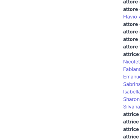
attore 
attore
Flavio 
attore 
attore 
attore
attore
attrice
Nicolet
Fabian
Emanue
Sabrina 
Isabell
Sharon
Silvana 
attric
attric
attrice
attrice