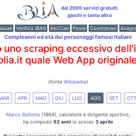
dal 2005 servizi gratuiti,
giochi e tanto altro
suali
Verifica IBAN
Abi/Cab
Poste
Countdown
Anagr
Compleanni ed età dei personaggi famosi italiani
o scraping eccessivo dell'int
 blia.it quale Web App originale
(fonte
Wikipedia
)
MAR
APR
MAG
GIU
LUG
AGO
SET
OT
Marco Ballotta
(1964), calciatore e dirigente sportivo,
ha compiuto
62 anni
lo scorso
3 aprile