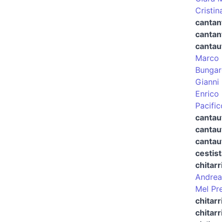
Cristin
cantant
cantant
cantau
Marco 
Bungar
Gianni
Enrico
Pacific
cantau
cantau
cantau
cestist
chitarr
Andrea
Mel Pre
chitarr
chitar