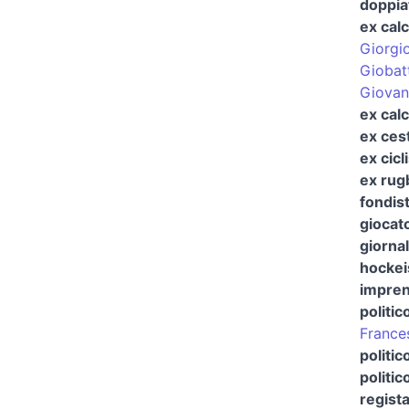
doppiat
ex calc
Giorgi
Giobat
Giovan
ex calc
ex cest
ex cicl
ex rug
fondis
giocato
giornal
hockei
imprend
politic
France
politi
politic
regist