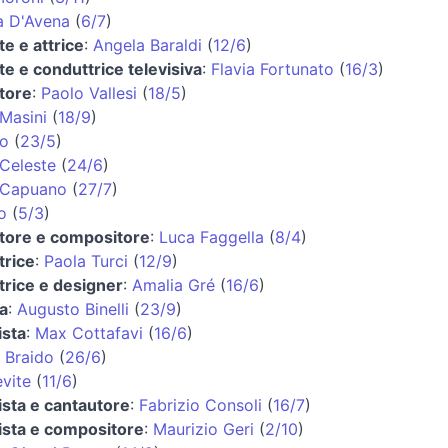
a D'Avena
(
6/7
)
e e attrice
:
Angela Baraldi
(
12/6
)
e e conduttrice televisiva
:
Flavia Fortunato
(
16/3
)
tore
:
Paolo Vallesi
(
18/5
)
Masini
(
18/9
)
o
(
23/5
)
 Celeste
(
24/6
)
 Capuano
(
27/7
)
o
(
5/3
)
tore e compositore
:
Luca Faggella
(
8/4
)
trice
:
Paola Turci
(
12/9
)
trice e designer
:
Amalia Gré
(
16/6
)
a
:
Augusto Binelli
(
23/9
)
ista
:
Max Cottafavi
(
16/6
)
 Braido
(
26/6
)
vite
(
11/6
)
ista e cantautore
:
Fabrizio Consoli
(
16/7
)
rista e compositore
:
Maurizio Geri
(
2/10
)