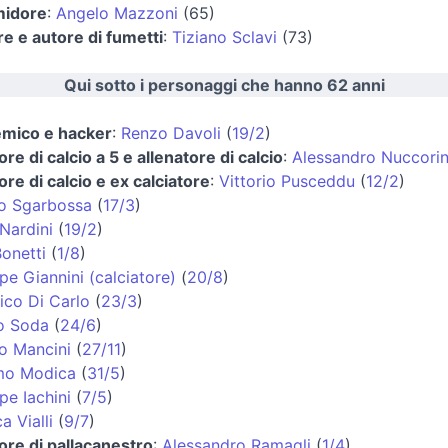
midore
:
Angelo Mazzoni
(65)
re e autore di fumetti
:
Tiziano Sclavi
(73)
Qui sotto i personaggi che hanno 62 anni
mico e hacker
:
Renzo Davoli
(
19/2
)
ore di calcio a 5 e allenatore di calcio
:
Alessandro Nuccorin
ore di calcio e ex calciatore
:
Vittorio Pusceddu
(
12/2
)
o Sgarbossa
(
17/3
)
Nardini
(
19/2
)
onetti
(
1/8
)
e Giannini (calciatore)
(
20/8
)
co Di Carlo
(
23/3
)
o Soda
(
24/6
)
o Mancini
(
27/11
)
mo Modica
(
31/5
)
pe Iachini
(
7/5
)
a Vialli
(
9/7
)
ore di pallacanestro
:
Alessandro Ramagli
(
1/4
)