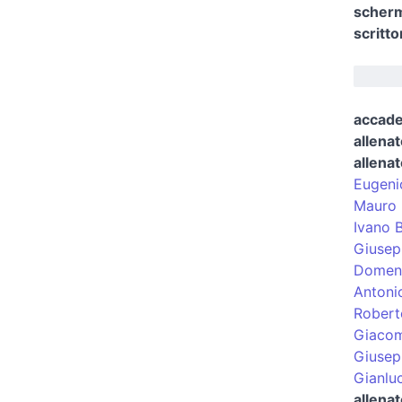
scher
scritto
accade
allenat
allenat
Eugeni
Mauro 
Ivano B
Giusepp
Domeni
Antoni
Robert
Giaco
Giusep
Gianluc
allenat