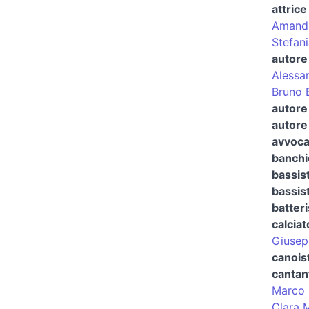
attrice
Amanda
Stefan
autore 
Alessa
Bruno B
autore 
autore 
avvoca
banchi
bassis
bassis
batteri
calciat
Giusep
canois
cantan
Marco 
Clara 