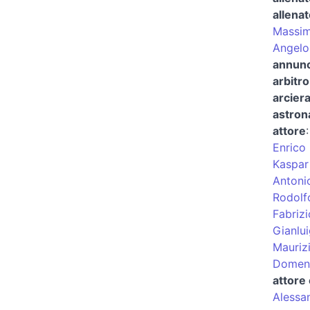
allenat
Massim
Angelo
annunci
arbitro
arcier
astron
attore
Enrico
Kaspar
Antoni
Rodolf
Fabrizi
Gianlui
Maurizi
Domeni
attore
Alessa