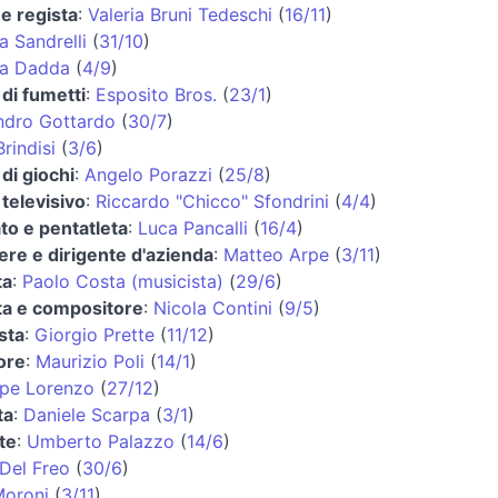
 e regista
:
Valeria Bruni Tedeschi
(
16/11
)
 Sandrelli
(
31/10
)
ia Dadda
(
4/9
)
di fumetti
:
Esposito Bros.
(
23/1
)
ndro Gottardo
(
30/7
)
rindisi
(
3/6
)
di giochi
:
Angelo Porazzi
(
25/8
)
televisivo
:
Riccardo "Chicco" Sfondrini
(
4/4
)
to e pentatleta
:
Luca Pancalli
(
16/4
)
ere e dirigente d'azienda
:
Matteo Arpe
(
3/11
)
ta
:
Paolo Costa (musicista)
(
29/6
)
ta e compositore
:
Nicola Contini
(
9/5
)
sta
:
Giorgio Prette
(
11/12
)
ore
:
Maurizio Poli
(
14/1
)
pe Lorenzo
(
27/12
)
ta
:
Daniele Scarpa
(
3/1
)
te
:
Umberto Palazzo
(
14/6
)
Del Freo
(
30/6
)
Moroni
(
3/11
)