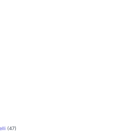
lli
(47)