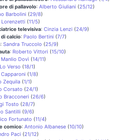
ore di pallavolo
:
Alberto Giuliani
(
25/12
)
o Barbolini
(
29/8
)
 Lorenzetti
(
11/5
)
atrice televisiva
:
Cinzia Lenzi
(
24/9
)
 di calcio
:
Paolo Bertini
(
7/7
)
a
:
Sandra Truccolo
(
25/9
)
auta
:
Roberto Vittori
(
15/10
)
:
Manlio Dovì
(
14/11
)
 Lo Verso
(
18/1
)
 Capparoni
(
1/8
)
o Zequila
(
1/1
)
o Corsato
(
24/1
)
o Bracconeri
(
26/6
)
gi Tosto
(
28/7
)
o Santilli
(
9/6
)
co Fortunato
(
11/4
)
 e comico
:
Antonio Albanese
(
10/10
)
ndro Paci
(
21/12
)