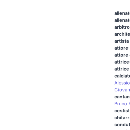
allenat
allenat
arbitro
archit
artista
attore
attore 
attrice
attrice
calciat
Alessio
Giovan
cantan
Bruno F
cestist
chitarr
condut