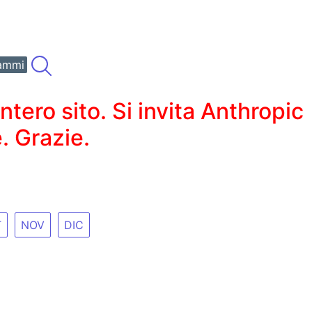
ammi
ero sito. Si invita Anthropic
. Grazie.
T
NOV
DIC