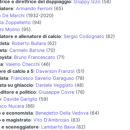
rice e direttrice del doppiaggio
:
Giuppy Izzo
(58)
iatore
:
Armando Ferroni
(65)
o De Marchi
(1932-2020)
ta Zoppelletto
(94)
ni Molino
(95)
iatore e allenatore di calcio
:
Sergio Codognato
(82)
ista
:
Roberto Bullara
(62)
ista
:
Carmelo Barone
(70)
bysta
:
Bruno Francescato
(71)
ta
:
Valerio Checchi
(46)
re di calcio a 5
:
Daverson Franzoi
(51)
ista
:
Francesco Saverio Garaguso
(78)
sta su ghiaccio
:
Daniele Veggiato
(48)
itore e politico
:
Giuseppe Covre
(76)
o
:
Davide Gariglio
(59)
sco Nucara
(86)
co e economista
:
Benedetto Della Vedova
(64)
o e magistrato
:
Vito D'Ambrosio
(83)
a e sceneggiatore
:
Lamberto Bava
(82)