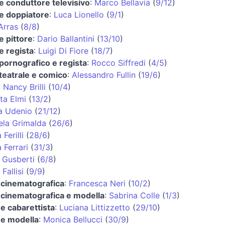
e conduttore televisivo
:
Marco Bellavia
(
9/12
)
 e doppiatore
:
Luca Lionello
(
9/1
)
Arras
(
8/8
)
e pittore
:
Dario Ballantini
(
13/10
)
e regista
:
Luigi Di Fiore
(
18/7
)
 pornografico e regista
:
Rocco Siffredi
(
4/5
)
 teatrale e comico
:
Alessandro Fullin
(
19/6
)
:
Nancy Brilli
(
10/4
)
ta Elmi
(
13/2
)
a Udenio
(
21/12
)
la Grimalda
(
26/6
)
Ferilli
(
28/6
)
a Ferrari
(
31/3
)
 Gusberti
(
6/8
)
Fallisi
(
9/9
)
e cinematografica
:
Francesca Neri
(
10/2
)
e cinematografica e modella
:
Sabrina Colle
(
1/3
)
 e cabarettista
:
Luciana Littizzetto
(
29/10
)
 e modella
:
Monica Bellucci
(
30/9
)