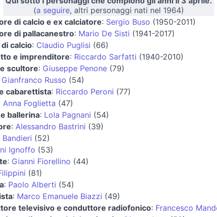
Qui sotto i personaggi che compiono gli anni il 3 aprile.
(
a seguire
, altri personaggi nati nel 1964)
ore di calcio e ex calciatore
:
Sergio Buso
(1950-2011)
ore di pallacanestro
:
Mario De Sisti
(1941-2017)
 di calcio
:
Claudio Puglisi
(66)
etto e imprenditore
:
Riccardo Sarfatti
(1940-2010)
 e scultore
:
Giuseppe Penone
(79)
:
Gianfranco Russo
(54)
e cabarettista
:
Riccardo Peroni
(77)
:
Anna Foglietta
(47)
 e ballerina
:
Lola Pagnani
(54)
ore
:
Alessandro Bastrini
(39)
 Bandieri
(52)
ni Ignoffo
(53)
te
:
Gianni Fiorellino
(44)
ilippini
(81)
a
:
Paolo Alberti
(54)
ista
:
Marco Emanuele Biazzi
(49)
tore televisivo e conduttore radiofonico
:
Francesco Mande