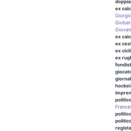
doppiat
ex calc
Giorgi
Giobat
Giovan
ex calc
ex cest
ex cicl
ex rug
fondis
giocato
giornal
hockei
imprend
politic
France
politi
politic
regist