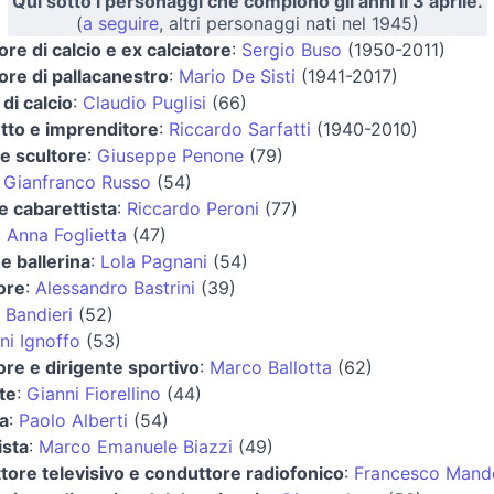
Qui sotto i personaggi che compiono gli anni il 3 aprile.
(
a seguire
, altri personaggi nati nel 1945)
ore di calcio e ex calciatore
:
Sergio Buso
(1950-2011)
ore di pallacanestro
:
Mario De Sisti
(1941-2017)
 di calcio
:
Claudio Puglisi
(66)
etto e imprenditore
:
Riccardo Sarfatti
(1940-2010)
 e scultore
:
Giuseppe Penone
(79)
:
Gianfranco Russo
(54)
e cabarettista
:
Riccardo Peroni
(77)
:
Anna Foglietta
(47)
 e ballerina
:
Lola Pagnani
(54)
ore
:
Alessandro Bastrini
(39)
 Bandieri
(52)
ni Ignoffo
(53)
ore e dirigente sportivo
:
Marco Ballotta
(62)
te
:
Gianni Fiorellino
(44)
a
:
Paolo Alberti
(54)
ista
:
Marco Emanuele Biazzi
(49)
tore televisivo e conduttore radiofonico
:
Francesco Mande