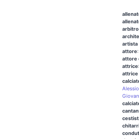
allenat
allenat
arbitro
archit
artista
attore
attore 
attrice
attrice
calciat
Alessio
Giovan
calciat
cantan
cestist
chitarr
condut