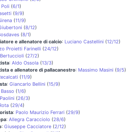
 Poli
(
6/1
)
asetti
(
9/9
)
Sirena
(
11/9
)
Giubertoni
(
8/12
)
Bosdaves
(
8/1
)
iatore e allenatore di calcio
:
Luciano Castellini
(
12/12
)
o Proietti Farinelli
(
24/12
)
Bertuccioli
(
27/2
)
ista
:
Aldo Ossola
(
13/3
)
ista e allenatore di pallacanestro
:
Massimo Masini
(
9/5
)
ecalcati
(
11/9
)
ista
:
Giancarlo Bellini
(
15/9
)
 Basso
(
1/6
)
Paolini
(
26/3
)
 Rota
(
29/4
)
orista
:
Paolo Maurizio Ferrari
(
29/9
)
opa
:
Allegra Caracciolo
(
28/6
)
o
:
Giuseppe Cacciatore
(
2/12
)