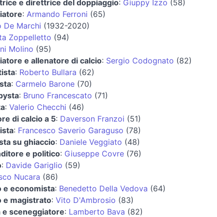
rice e direttrice del doppiaggio
:
Giuppy Izzo
(58)
iatore
:
Armando Ferroni
(65)
o De Marchi
(1932-2020)
ta Zoppelletto
(94)
ni Molino
(95)
iatore e allenatore di calcio
:
Sergio Codognato
(82)
ista
:
Roberto Bullara
(62)
ista
:
Carmelo Barone
(70)
bysta
:
Bruno Francescato
(71)
ta
:
Valerio Checchi
(46)
re di calcio a 5
:
Daverson Franzoi
(51)
ista
:
Francesco Saverio Garaguso
(78)
sta su ghiaccio
:
Daniele Veggiato
(48)
itore e politico
:
Giuseppe Covre
(76)
o
:
Davide Gariglio
(59)
sco Nucara
(86)
co e economista
:
Benedetto Della Vedova
(64)
o e magistrato
:
Vito D'Ambrosio
(83)
a e sceneggiatore
:
Lamberto Bava
(82)