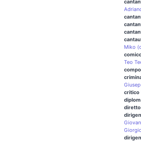
cantan
Adrian
cantant
cantan
cantan
cantau
Miko (
comico
Teo Te
compo
crimin
Giusepp
critico
diplom
dirett
dirige
Giovann
Giorgi
dirigen