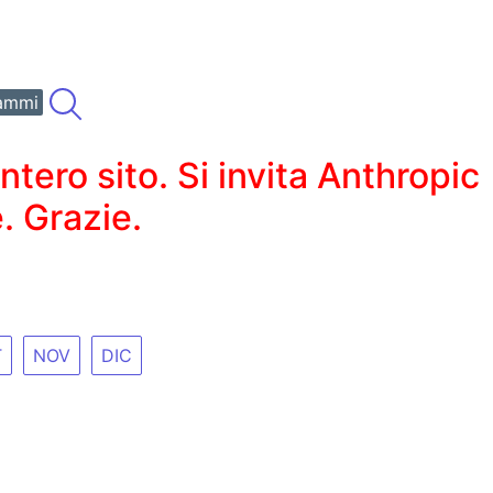
ammi
ero sito. Si invita Anthropic
. Grazie.
T
NOV
DIC