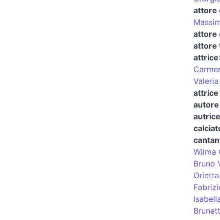
attore
Massi
attore 
attore 
attrice
Carmen
Valeria
attric
autore 
autrice
calciat
cantan
Wilma 
Bruno V
Orietta
Fabrizi
Isabell
Brunett