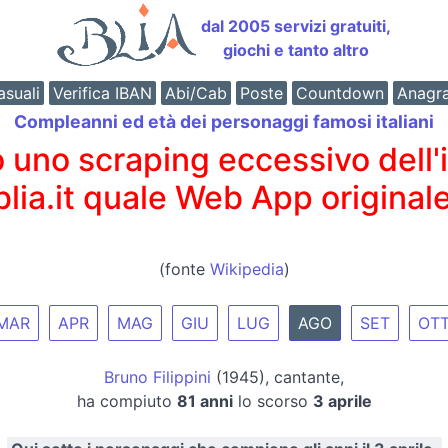
dal 2005 servizi gratuiti,
giochi e tanto altro
suali
Verifica IBAN
Abi/Cab
Poste
Countdown
Anagr
Compleanni ed età dei personaggi famosi italiani
o scraping eccessivo dell'int
 blia.it quale Web App originale
(fonte
Wikipedia
)
MAR
APR
MAG
GIU
LUG
AGO
SET
OT
Bruno Filippini
(1945), cantante,
ha compiuto
81 anni
lo scorso
3 aprile