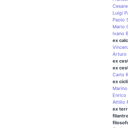
Cesare
Luigi P
Paolo 
Mario 
Ivano 
ex calc
Vincenz
Arturo 
ex cest
ex cest
Carlo R
ex cicl
Marino
Enrico 
Attilio
ex terr
filantr
filosof