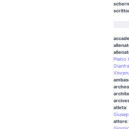
scher
scritto
accad
allenat
allenat
Pietro
Gianfr
Vincen
ambasc
archeo
archite
arcive
atleta
:
Giusep
attore
Giorgio