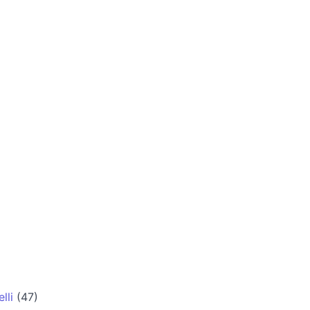
lli
(47)