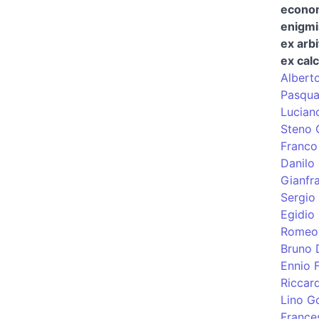
econo
enigmi
ex arbi
ex calc
Alberto
Pasqua
Lucian
Steno 
Franco
Danilo
Gianfr
Sergio 
Egidio 
Romeo 
Bruno 
Ennio F
Riccar
Lino Go
France