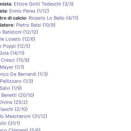
mista
:
Ettore Gotti Tedeschi
(
3/3
)
sta
:
Ennio Peres
(
1/12
)
tro di calcio
:
Rosario Lo Bello
(
4/11
)
iatore
:
Pietro Baisi
(
10/9
)
 Batistoni
(
12/12
)
le Loseto
(
12/6
)
o Poppi
(
12/5
)
Gola
(
14/11
)
 Cresci
(
15/9
)
 Mayer
(
1/1
)
anco De Bernardi
(
1/3
)
Pellizzaro
(
1/3
)
Salvi
(
1/9
)
Benetti
(
20/10
)
Divina
(
25/2
)
iaschi
(
2/10
)
do Mascheroni
(
31/12
)
lin
(
31/1
)
sco Chimenti
(
5/6
)