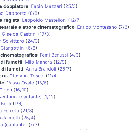
 e doppiatore
:
Fabio Mazzari
(
25/3
)
mo Dapporto
(
8/8
)
e regista
:
Leopoldo Mastelloni
(
12/7
)
teatrale e attore cinematografico
:
Enrico Montesano
(
7/6
)
:
Giselda Castrini
(
17/3
)
 Scivittaro
(
24/3
)
 Ciangottini
(
6/8
)
e cinematografica
:
Femi Benussi
(
4/3
)
di fumetti
:
Milo Manara
(
12/9
)
 di fumetti
:
Anna Brandoli
(
25/7
)
ore
:
Giovanni Toschi
(
11/4
)
te
:
Vasso Ovale
(
13/6
)
Goich
(
16/10
)
enturini (cantante)
(
1/12
)
 Berti
(
1/6
)
o Ferretti
(
21/3
)
a Jannetti
(
25/4
)
a (cantante)
(
7/3
)