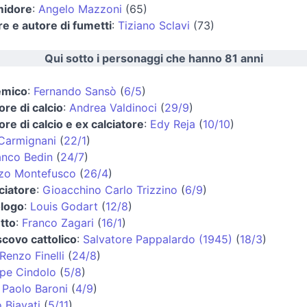
midore
:
Angelo Mazzoni
(65)
re e autore di fumetti
:
Tiziano Sclavi
(73)
Qui sotto i personaggi che hanno 81 anni
emico
:
Fernando Sansò
(
6/5
)
ore di calcio
:
Andrea Valdinoci
(
29/9
)
ore di calcio e ex calciatore
:
Edy Reja
(
10/10
)
 Carmignani
(
22/1
)
anco Bedin
(
24/7
)
zo Montefusco
(
26/4
)
iatore
:
Gioacchino Carlo Trizzino
(
6/9
)
logo
:
Louis Godart
(
12/8
)
tto
:
Franco Zagari
(
16/1
)
scovo cattolico
:
Salvatore Pappalardo (1945)
(
18/3
)
Renzo Finelli
(
24/8
)
pe Cindolo
(
5/8
)
:
Paolo Baroni
(
4/9
)
 Biavati
(
5/11
)