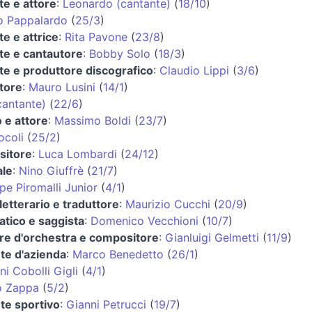
te e attore
:
Leonardo (cantante)
(
18/10
)
o Pappalardo
(
25/3
)
e e attrice
:
Rita Pavone
(
23/8
)
te e cantautore
:
Bobby Solo
(
18/3
)
te e produttore discografico
:
Claudio Lippi
(
3/6
)
tore
:
Mauro Lusini
(
14/1
)
cantante)
(
22/6
)
 e attore
:
Massimo Boldi
(
23/7
)
ocoli
(
25/2
)
sitore
:
Luca Lombardi
(
24/12
)
ale
:
Nino Giuffrè
(
21/7
)
e Piromalli Junior
(
4/1
)
 letterario e traduttore
:
Maurizio Cucchi
(
20/9
)
atico e saggista
:
Domenico Vecchioni
(
10/7
)
ore d'orchestra e compositore
:
Gianluigi Gelmetti
(
11/9
)
nte d'azienda
:
Marco Benedetto
(
26/1
)
i Cobolli Gigli
(
4/1
)
o Zappa
(
5/2
)
te sportivo
:
Gianni Petrucci
(
19/7
)