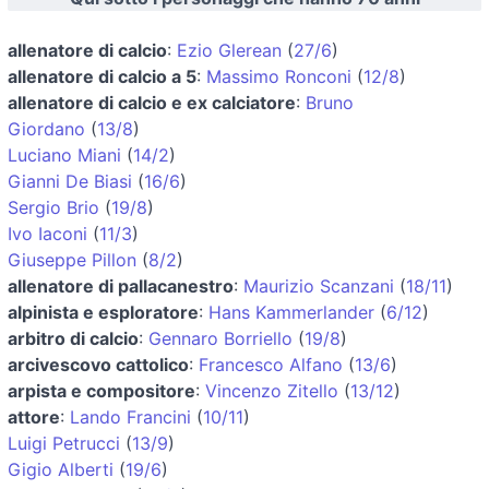
allenatore di calcio
:
Ezio Glerean
(
27/6
)
allenatore di calcio a 5
:
Massimo Ronconi
(
12/8
)
allenatore di calcio e ex calciatore
:
Bruno
Giordano
(
13/8
)
Luciano Miani
(
14/2
)
Gianni De Biasi
(
16/6
)
Sergio Brio
(
19/8
)
Ivo Iaconi
(
11/3
)
Giuseppe Pillon
(
8/2
)
allenatore di pallacanestro
:
Maurizio Scanzani
(
18/11
)
alpinista e esploratore
:
Hans Kammerlander
(
6/12
)
arbitro di calcio
:
Gennaro Borriello
(
19/8
)
arcivescovo cattolico
:
Francesco Alfano
(
13/6
)
arpista e compositore
:
Vincenzo Zitello
(
13/12
)
attore
:
Lando Francini
(
10/11
)
Luigi Petrucci
(
13/9
)
Gigio Alberti
(
19/6
)