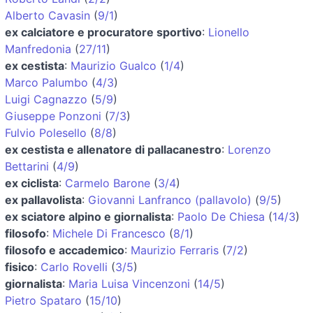
Alberto Cavasin
(
9/1
)
ex calciatore e procuratore sportivo
:
Lionello
Manfredonia
(
27/11
)
ex cestista
:
Maurizio Gualco
(
1/4
)
Marco Palumbo
(
4/3
)
Luigi Cagnazzo
(
5/9
)
Giuseppe Ponzoni
(
7/3
)
Fulvio Polesello
(
8/8
)
ex cestista e allenatore di pallacanestro
:
Lorenzo
Bettarini
(
4/9
)
ex ciclista
:
Carmelo Barone
(
3/4
)
ex pallavolista
:
Giovanni Lanfranco (pallavolo)
(
9/5
)
ex sciatore alpino e giornalista
:
Paolo De Chiesa
(
14/3
)
filosofo
:
Michele Di Francesco
(
8/1
)
filosofo e accademico
:
Maurizio Ferraris
(
7/2
)
fisico
:
Carlo Rovelli
(
3/5
)
giornalista
:
Maria Luisa Vincenzoni
(
14/5
)
Pietro Spataro
(
15/10
)