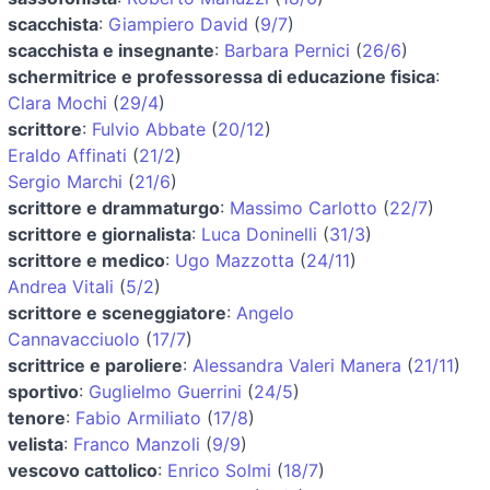
scacchista
:
Giampiero David
(
9/7
)
scacchista e insegnante
:
Barbara Pernici
(
26/6
)
schermitrice e professoressa di educazione fisica
:
Clara Mochi
(
29/4
)
scrittore
:
Fulvio Abbate
(
20/12
)
Eraldo Affinati
(
21/2
)
Sergio Marchi
(
21/6
)
scrittore e drammaturgo
:
Massimo Carlotto
(
22/7
)
scrittore e giornalista
:
Luca Doninelli
(
31/3
)
scrittore e medico
:
Ugo Mazzotta
(
24/11
)
Andrea Vitali
(
5/2
)
scrittore e sceneggiatore
:
Angelo
Cannavacciuolo
(
17/7
)
scrittrice e paroliere
:
Alessandra Valeri Manera
(
21/11
)
sportivo
:
Guglielmo Guerrini
(
24/5
)
tenore
:
Fabio Armiliato
(
17/8
)
velista
:
Franco Manzoli
(
9/9
)
vescovo cattolico
:
Enrico Solmi
(
18/7
)