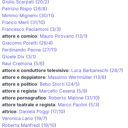
Giulio Scarpati
(
20/2
)
Patrizio Rispo
(
26/8
)
Mimmo Mignemi
(
30/11
)
Franco Merli
(
31/10
)
Francesco Paolantoni
(
3/3
)
attore e comico
:
Mauro Pirovano
(
13/1
)
Giacomo Poretti
(
26/4
)
Ferdinando Paone
(
27/11
)
Gioele Dix
(
3/1
)
Raul Cremona
(
5/6
)
attore e conduttore televisivo
:
Luca Barbareschi
(
28/7
)
attore e doppiatore
:
Massimo Wertmüller
(
13/8
)
attore e politico
:
Bebo Storti
(
24/5
)
attore e regista
:
Marcello Cesena
(
5/9
)
attore pornografico
:
Roberto Malone
(
31/10
)
attore teatrale e regista
:
Marco Paolini
(
5/3
)
attrice
:
Daniela Poggi
(
17/10
)
Veronica Lario
(
19/7
)
Roberta Manfredi
(
19/10
)