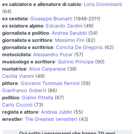
ex calciatore e allenatore di calcio
:
Loris Dominissini
(64)
ex cestista
:
Giuseppe Brumatti
(1948-2011)
ex sciatore alpino
:
Edoardo Zardini
(49)
giornalista e politico
:
Andrea Sarubbi
(54)
giornalista e scrittore
:
Massimo Fini
(82)
giornalista e scrittrice
:
Concita De Gregorio
(62)
motociclista
:
Alessandro Puzar
(57)
musicologo e scrittore
:
Quirino Principe
(90)
nuotatrice
:
Alice Carpanese
(38)
Cecilia Vianini
(49)
pittore
:
Giovanni Tommasi Ferroni
(58)
Gianfranco Goberti
(86)
politico
:
Gianni Pittella
(67)
Carlo Ciccioli
(73)
regista e attore
:
Andrea Jublin
(55)
wrestler
:
The Greatest (wrestler)
(43)
Qui sotto i personaggi che hanno 70 anni