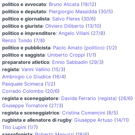
politico e avvocato
:
Bruno Alicata
(
19/12
)
politico e deputato
:
Piergiorgio Massidda
(
30/5
)
politico e giornalista
:
Salvo Fleres
(
30/6
)
politico e giurista
:
Oliviero Diliberto
(
13/10
)
politico e imprenditore
:
Angelo Villani
(
27/8
)
Renzo Tondo
(
7/8
)
politico e pubblicista
:
Paolo Amato (politico)
(
1/2
)
politico e saggista
:
Umberto Croppi
(
1/1
)
preparatore atletico
:
Ennio Sabbadin
(
29/3
)
regista
:
Vanni Vallino
(
15/3
)
Ambrogio Lo Giudice
(
16/4
)
Pasquale Scimeca
(
1/2
)
Corrado Colombo
(
20/6
)
regista e sceneggiatore
:
Davide Ferrario (regista)
(
26/6
)
Giuseppe Tornatore
(
27/3
)
regista e sceneggiatrice
:
Cristina Comencini
(
8/5
)
rugbista e allenatore di rugby
:
Giuseppe Artuso
(
14/11
)
Tito Lupini
(
1/7
)
sassofonista
:
Roberto Manuzzi
(
18/6
)