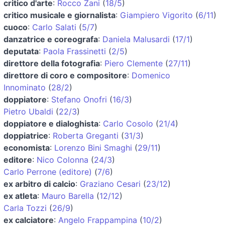
critico d'arte
:
Rocco Zani
(
18/5
)
critico musicale e giornalista
:
Giampiero Vigorito
(
6/11
)
cuoco
:
Carlo Salati
(
5/7
)
danzatrice e coreografa
:
Daniela Malusardi
(
17/1
)
deputata
:
Paola Frassinetti
(
2/5
)
direttore della fotografia
:
Piero Clemente
(
27/11
)
direttore di coro e compositore
:
Domenico
Innominato
(
28/2
)
doppiatore
:
Stefano Onofri
(
16/3
)
Pietro Ubaldi
(
22/3
)
doppiatore e dialoghista
:
Carlo Cosolo
(
21/4
)
doppiatrice
:
Roberta Greganti
(
31/3
)
economista
:
Lorenzo Bini Smaghi
(
29/11
)
editore
:
Nico Colonna
(
24/3
)
Carlo Perrone (editore)
(
7/6
)
ex arbitro di calcio
:
Graziano Cesari
(
23/12
)
ex atleta
:
Mauro Barella
(
12/12
)
Carla Tozzi
(
26/9
)
ex calciatore
:
Angelo Frappampina
(
10/2
)