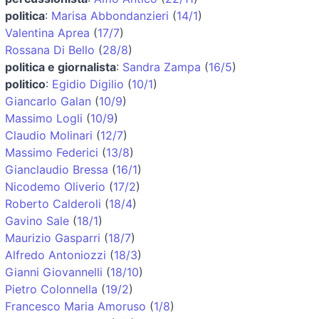
politica
:
Marisa Abbondanzieri
(
14/1
)
Valentina Aprea
(
17/7
)
Rossana Di Bello
(
28/8
)
politica e giornalista
:
Sandra Zampa
(
16/5
)
politico
:
Egidio Digilio
(
10/1
)
Giancarlo Galan
(
10/9
)
Massimo Logli
(
10/9
)
Claudio Molinari
(
12/7
)
Massimo Federici
(
13/8
)
Gianclaudio Bressa
(
16/1
)
Nicodemo Oliverio
(
17/2
)
Roberto Calderoli
(
18/4
)
Gavino Sale
(
18/1
)
Maurizio Gasparri
(
18/7
)
Alfredo Antoniozzi
(
18/3
)
Gianni Giovannelli
(
18/10
)
Pietro Colonnella
(
19/2
)
Francesco Maria Amoruso
(
1/8
)