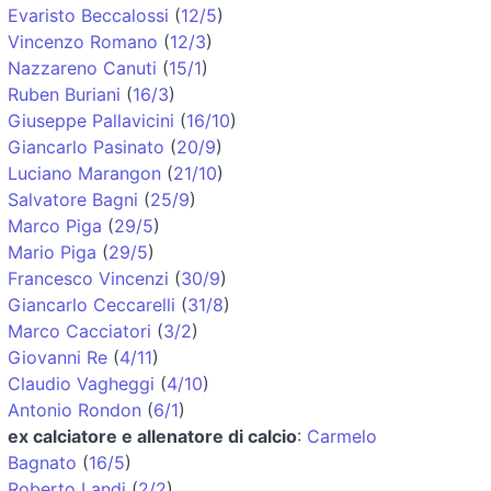
Evaristo Beccalossi
(
12/5
)
Vincenzo Romano
(
12/3
)
Nazzareno Canuti
(
15/1
)
Ruben Buriani
(
16/3
)
Giuseppe Pallavicini
(
16/10
)
Giancarlo Pasinato
(
20/9
)
Luciano Marangon
(
21/10
)
Salvatore Bagni
(
25/9
)
Marco Piga
(
29/5
)
Mario Piga
(
29/5
)
Francesco Vincenzi
(
30/9
)
Giancarlo Ceccarelli
(
31/8
)
Marco Cacciatori
(
3/2
)
Giovanni Re
(
4/11
)
Claudio Vagheggi
(
4/10
)
Antonio Rondon
(
6/1
)
ex calciatore e allenatore di calcio
:
Carmelo
Bagnato
(
16/5
)
Roberto Landi
(
2/2
)