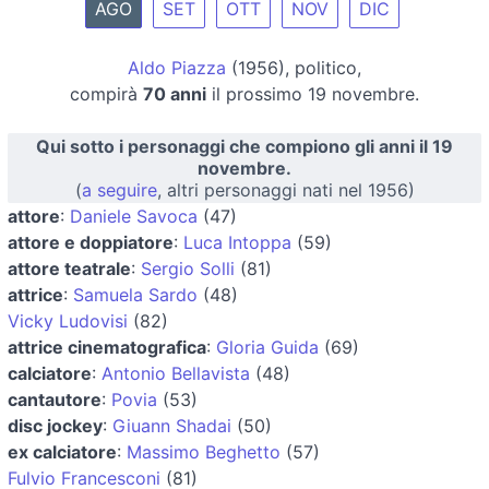
AGO
SET
OTT
NOV
DIC
Aldo Piazza
(1956), politico,
compirà
70 anni
il prossimo 19 novembre.
Qui sotto i personaggi che compiono gli anni il 19
novembre.
(
a seguire
, altri personaggi nati nel 1956)
attore
:
Daniele Savoca
(47)
attore e doppiatore
:
Luca Intoppa
(59)
attore teatrale
:
Sergio Solli
(81)
attrice
:
Samuela Sardo
(48)
Vicky Ludovisi
(82)
attrice cinematografica
:
Gloria Guida
(69)
calciatore
:
Antonio Bellavista
(48)
cantautore
:
Povia
(53)
disc jockey
:
Giuann Shadai
(50)
ex calciatore
:
Massimo Beghetto
(57)
Fulvio Francesconi
(81)