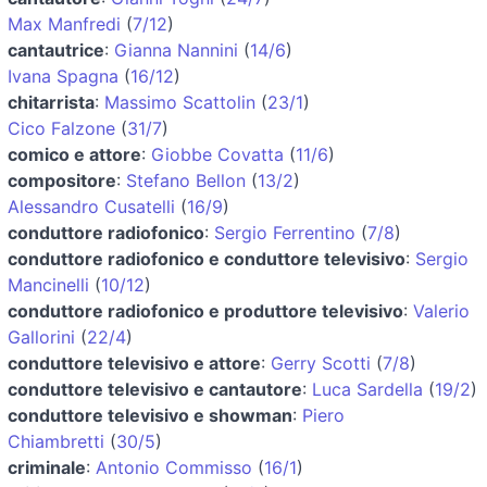
Max Manfredi
(
7/12
)
cantautrice
:
Gianna Nannini
(
14/6
)
Ivana Spagna
(
16/12
)
chitarrista
:
Massimo Scattolin
(
23/1
)
Cico Falzone
(
31/7
)
comico e attore
:
Giobbe Covatta
(
11/6
)
compositore
:
Stefano Bellon
(
13/2
)
Alessandro Cusatelli
(
16/9
)
conduttore radiofonico
:
Sergio Ferrentino
(
7/8
)
conduttore radiofonico e conduttore televisivo
:
Sergio
Mancinelli
(
10/12
)
conduttore radiofonico e produttore televisivo
:
Valerio
Gallorini
(
22/4
)
conduttore televisivo e attore
:
Gerry Scotti
(
7/8
)
conduttore televisivo e cantautore
:
Luca Sardella
(
19/2
)
conduttore televisivo e showman
:
Piero
Chiambretti
(
30/5
)
criminale
:
Antonio Commisso
(
16/1
)