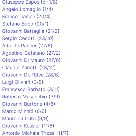
Giuseppe Esposito
(
1/8
)
Angelo Lomaglio
(
1/4
)
Franco Danieli
(
20/4
)
Stefano Boco
(
20/1
)
Giovanni Battaglia
(
21/2
)
Sergio Cecotti
(
23/10
)
Alberto Pacher
(
27/8
)
Agostino Catalano
(
27/2
)
Giovanni Di Mauro
(
27/6
)
Claudio Zanotti
(
28/12
)
Giovanni Dell'Elce
(
28/6
)
Luigi Olivieri
(
3/5
)
Francesco Barbato
(
3/11
)
Roberto Musacchio
(
3/9
)
Giovanni Burtone
(
4/8
)
Marco Minniti
(
6/6
)
Mauro Cutrufo
(
9/9
)
Giovanni Kessler
(
11/6
)
Antonio Michele Trizza
(
11/7
)