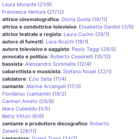
Laura Morante
(
21/8
)
Francesca Ventura
(
27/12
)
attrice cinematografica
:
Gloria Guida
(
19/11
)
attrice e conduttrice televisiva
:
Elisabetta Gardini
(
3/6
)
attrice teatrale e regista
:
Laura Curino
(
26/1
)
autore di fumetti
:
Luca Boschi
(
18/1
)
autore televisivo e saggista
:
Paolo Taggi
(
28/5
)
avvocato e politico
:
Roberto Cassinelli
(
10/12
)
bassista
:
Alessandro Sommella
(
12/4
)
cabarettista e musicista
:
Stefano Nosei
(
22/1
)
calciatore
:
Ezio Sella
(
11/4
)
cantante
:
Marina Arcangeli
(
17/3
)
Fiordaliso (cantante)
(
19/2
)
Carmen Amato
(
29/8
)
Mara Cubeddu
(
5/5
)
Betty Vittori
(
6/6
)
cantante e produttore discografico
:
Roberto
Zanetti
(
28/11
)
cantautore
:
Gianni Togni
(
24/7
)