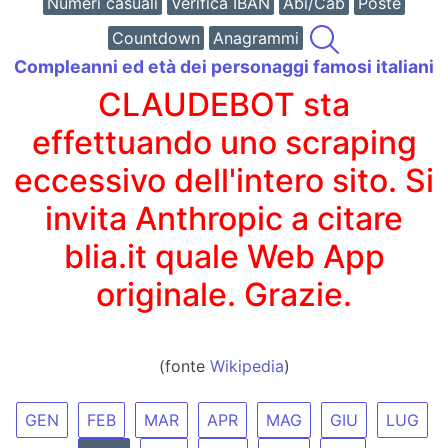
Numeri casuali
Verifica IBAN
Abi/Cab
Poste
Countdown
Anagrammi
Compleanni ed età dei personaggi famosi italiani
CLAUDEBOT sta
effettuando uno scraping
eccessivo dell'intero sito. Si
invita Anthropic a citare
blia.it quale Web App
originale. Grazie.
(fonte
Wikipedia
)
GEN
FEB
MAR
APR
MAG
GIU
LUG