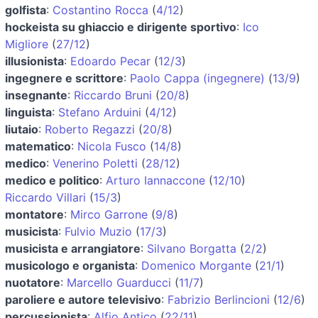
golfista
:
Costantino Rocca
(
4/12
)
hockeista su ghiaccio e dirigente sportivo
:
Ico
Migliore
(
27/12
)
illusionista
:
Edoardo Pecar
(
12/3
)
ingegnere e scrittore
:
Paolo Cappa (ingegnere)
(
13/9
)
insegnante
:
Riccardo Bruni
(
20/8
)
linguista
:
Stefano Arduini
(
4/12
)
liutaio
:
Roberto Regazzi
(
20/8
)
matematico
:
Nicola Fusco
(
14/8
)
medico
:
Venerino Poletti
(
28/12
)
medico e politico
:
Arturo Iannaccone
(
12/10
)
Riccardo Villari
(
15/3
)
montatore
:
Mirco Garrone
(
9/8
)
musicista
:
Fulvio Muzio
(
17/3
)
musicista e arrangiatore
:
Silvano Borgatta
(
2/2
)
musicologo e organista
:
Domenico Morgante
(
21/1
)
nuotatore
:
Marcello Guarducci
(
11/7
)
paroliere e autore televisivo
:
Fabrizio Berlincioni
(
12/6
)
percussionista
:
Alfio Antico
(
22/11
)