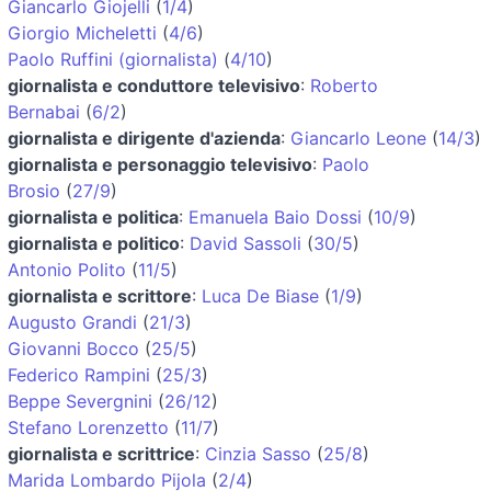
Giancarlo Giojelli
(
1/4
)
Giorgio Micheletti
(
4/6
)
Paolo Ruffini (giornalista)
(
4/10
)
giornalista e conduttore televisivo
:
Roberto
Bernabai
(
6/2
)
giornalista e dirigente d'azienda
:
Giancarlo Leone
(
14/3
)
giornalista e personaggio televisivo
:
Paolo
Brosio
(
27/9
)
giornalista e politica
:
Emanuela Baio Dossi
(
10/9
)
giornalista e politico
:
David Sassoli
(
30/5
)
Antonio Polito
(
11/5
)
giornalista e scrittore
:
Luca De Biase
(
1/9
)
Augusto Grandi
(
21/3
)
Giovanni Bocco
(
25/5
)
Federico Rampini
(
25/3
)
Beppe Severgnini
(
26/12
)
Stefano Lorenzetto
(
11/7
)
giornalista e scrittrice
:
Cinzia Sasso
(
25/8
)
Marida Lombardo Pijola
(
2/4
)