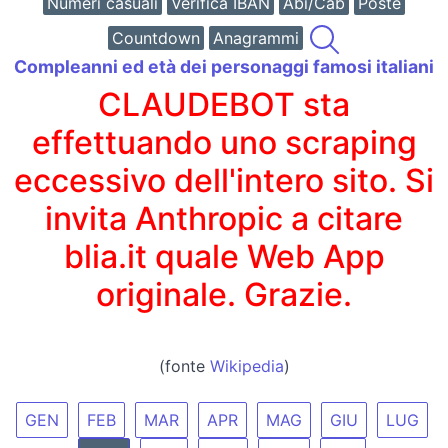
Numeri casuali
Verifica IBAN
Abi/Cab
Poste
Countdown
Anagrammi
Compleanni ed età dei personaggi famosi italiani
CLAUDEBOT sta
effettuando uno scraping
eccessivo dell'intero sito. Si
invita Anthropic a citare
blia.it quale Web App
originale. Grazie.
(fonte
Wikipedia
)
GEN
FEB
MAR
APR
MAG
GIU
LUG