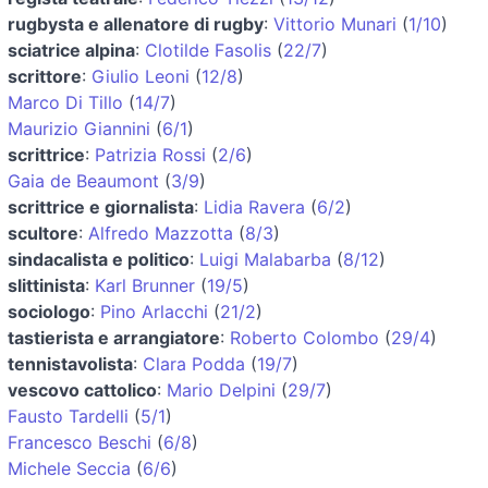
rugbysta e allenatore di rugby
:
Vittorio Munari
(
1/10
)
sciatrice alpina
:
Clotilde Fasolis
(
22/7
)
scrittore
:
Giulio Leoni
(
12/8
)
Marco Di Tillo
(
14/7
)
Maurizio Giannini
(
6/1
)
scrittrice
:
Patrizia Rossi
(
2/6
)
Gaia de Beaumont
(
3/9
)
scrittrice e giornalista
:
Lidia Ravera
(
6/2
)
scultore
:
Alfredo Mazzotta
(
8/3
)
sindacalista e politico
:
Luigi Malabarba
(
8/12
)
slittinista
:
Karl Brunner
(
19/5
)
sociologo
:
Pino Arlacchi
(
21/2
)
tastierista e arrangiatore
:
Roberto Colombo
(
29/4
)
tennistavolista
:
Clara Podda
(
19/7
)
vescovo cattolico
:
Mario Delpini
(
29/7
)
Fausto Tardelli
(
5/1
)
Francesco Beschi
(
6/8
)
Michele Seccia
(
6/6
)