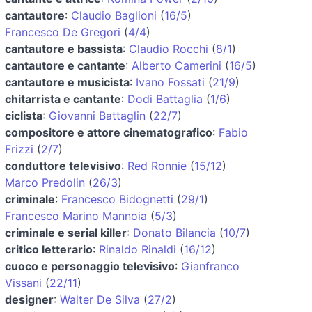
cantautore
:
Claudio Baglioni
(
16/5
)
Francesco De Gregori
(
4/4
)
cantautore e bassista
:
Claudio Rocchi
(
8/1
)
cantautore e cantante
:
Alberto Camerini
(
16/5
)
cantautore e musicista
:
Ivano Fossati
(
21/9
)
chitarrista e cantante
:
Dodi Battaglia
(
1/6
)
ciclista
:
Giovanni Battaglin
(
22/7
)
compositore e attore cinematografico
:
Fabio
Frizzi
(
2/7
)
conduttore televisivo
:
Red Ronnie
(
15/12
)
Marco Predolin
(
26/3
)
criminale
:
Francesco Bidognetti
(
29/1
)
Francesco Marino Mannoia
(
5/3
)
criminale e serial killer
:
Donato Bilancia
(
10/7
)
critico letterario
:
Rinaldo Rinaldi
(
16/12
)
cuoco e personaggio televisivo
:
Gianfranco
Vissani
(
22/11
)
designer
:
Walter De Silva
(
27/2
)