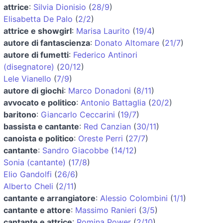
attrice
:
Silvia Dionisio
(
28/9
)
Elisabetta De Palo
(
2/2
)
attrice e showgirl
:
Marisa Laurito
(
19/4
)
autore di fantascienza
:
Donato Altomare
(
21/7
)
autore di fumetti
:
Federico Antinori
(disegnatore)
(
20/12
)
Lele Vianello
(
7/9
)
autore di giochi
:
Marco Donadoni
(
8/11
)
avvocato e politico
:
Antonio Battaglia
(
20/2
)
baritono
:
Giancarlo Ceccarini
(
19/7
)
bassista e cantante
:
Red Canzian
(
30/11
)
canoista e politico
:
Oreste Perri
(
27/7
)
cantante
:
Sandro Giacobbe
(
14/12
)
Sonia (cantante)
(
17/8
)
Elio Gandolfi
(
26/6
)
Alberto Cheli
(
2/11
)
cantante e arrangiatore
:
Alessio Colombini
(
1/1
)
cantante e attore
:
Massimo Ranieri
(
3/5
)
cantante e attrice
:
Romina Power
(
2/10
)