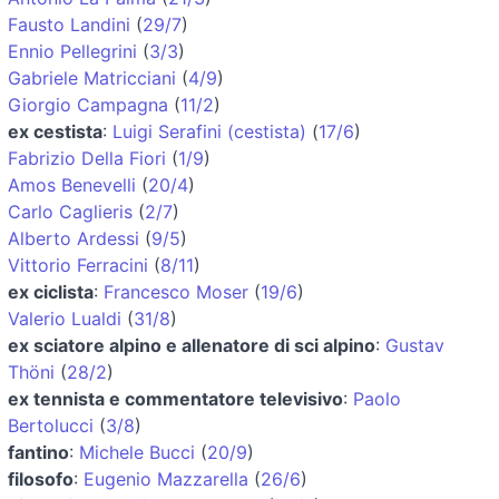
Fausto Landini
(
29/7
)
Ennio Pellegrini
(
3/3
)
Gabriele Matricciani
(
4/9
)
Giorgio Campagna
(
11/2
)
ex cestista
:
Luigi Serafini (cestista)
(
17/6
)
Fabrizio Della Fiori
(
1/9
)
Amos Benevelli
(
20/4
)
Carlo Caglieris
(
2/7
)
Alberto Ardessi
(
9/5
)
Vittorio Ferracini
(
8/11
)
ex ciclista
:
Francesco Moser
(
19/6
)
Valerio Lualdi
(
31/8
)
ex sciatore alpino e allenatore di sci alpino
:
Gustav
Thöni
(
28/2
)
ex tennista e commentatore televisivo
:
Paolo
Bertolucci
(
3/8
)
fantino
:
Michele Bucci
(
20/9
)
filosofo
:
Eugenio Mazzarella
(
26/6
)