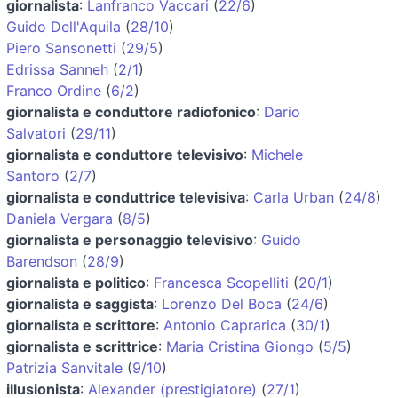
giornalista
:
Lanfranco Vaccari
(
22/6
)
Guido Dell'Aquila
(
28/10
)
Piero Sansonetti
(
29/5
)
Edrissa Sanneh
(
2/1
)
Franco Ordine
(
6/2
)
giornalista e conduttore radiofonico
:
Dario
Salvatori
(
29/11
)
giornalista e conduttore televisivo
:
Michele
Santoro
(
2/7
)
giornalista e conduttrice televisiva
:
Carla Urban
(
24/8
)
Daniela Vergara
(
8/5
)
giornalista e personaggio televisivo
:
Guido
Barendson
(
28/9
)
giornalista e politico
:
Francesca Scopelliti
(
20/1
)
giornalista e saggista
:
Lorenzo Del Boca
(
24/6
)
giornalista e scrittore
:
Antonio Caprarica
(
30/1
)
giornalista e scrittrice
:
Maria Cristina Giongo
(
5/5
)
Patrizia Sanvitale
(
9/10
)
illusionista
:
Alexander (prestigiatore)
(
27/1
)