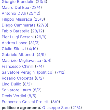
Giorgio Brandolin
(
23/4
)
Mauro Del Bue
(
23/4
)
Antonio D'Alì
(
25/12
)
Filippo Misuraca
(
25/3
)
Diego Cammarata
(
27/3
)
Fabio Baratella
(
28/12
)
Pier Luigi Bersani
(
29/9
)
Andrea Losco
(
31/3
)
Giulio Silenzi
(
4/10
)
Gabriele Albonetti
(
4/9
)
Maurizio Migliavacca
(
5/4
)
Francesco Chirilli
(
7/4
)
Salvatore Perugini (politico)
(
7/12
)
Rosario Crocetta
(
8/2
)
Lino Duilio
(
8/2
)
Salvatore Lauro
(
8/2
)
Denis Verdini
(
8/5
)
Francesco Cosimi Proietti
(
8/9
)
politico e agronomo
:
Giuseppe Saro
(
21/4
)