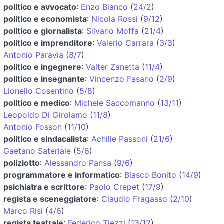
politico e avvocato
:
Enzo Bianco
(
24/2
)
politico e economista
:
Nicola Rossi
(
9/12
)
politico e giornalista
:
Silvano Moffa
(
21/4
)
politico e imprenditore
:
Valerio Carrara
(
3/3
)
Antonio Paravia
(
8/7
)
politico e ingegnere
:
Valter Zanetta
(
11/4
)
politico e insegnante
:
Vincenzo Fasano
(
2/9
)
Lionello Cosentino
(
5/8
)
politico e medico
:
Michele Saccomanno
(
13/11
)
Leopoldo Di Girolamo
(
11/8
)
Antonio Fosson
(
11/10
)
politico e sindacalista
:
Achille Passoni
(
21/6
)
Gaetano Sateriale
(
5/6
)
poliziotto
:
Alessandro Pansa
(
9/6
)
programmatore e informatico
:
Blasco Bonito
(
14/9
)
psichiatra e scrittore
:
Paolo Crepet
(
17/9
)
regista e sceneggiatore
:
Claudio Fragasso
(
2/10
)
Marco Risi
(
4/6
)
regista teatrale
:
Federico Tiezzi
(
13/12
)