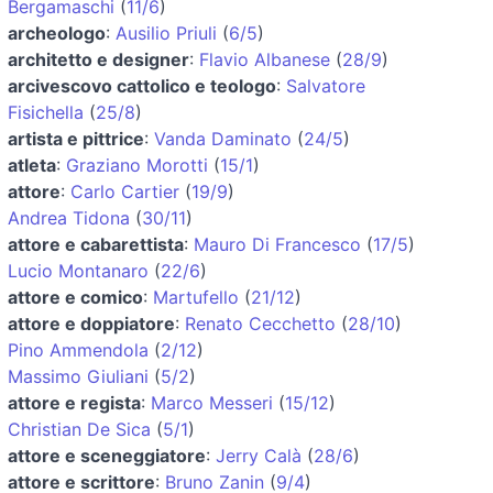
Bergamaschi
(
11/6
)
archeologo
:
Ausilio Priuli
(
6/5
)
architetto e designer
:
Flavio Albanese
(
28/9
)
arcivescovo cattolico e teologo
:
Salvatore
Fisichella
(
25/8
)
artista e pittrice
:
Vanda Daminato
(
24/5
)
atleta
:
Graziano Morotti
(
15/1
)
attore
:
Carlo Cartier
(
19/9
)
Andrea Tidona
(
30/11
)
attore e cabarettista
:
Mauro Di Francesco
(
17/5
)
Lucio Montanaro
(
22/6
)
attore e comico
:
Martufello
(
21/12
)
attore e doppiatore
:
Renato Cecchetto
(
28/10
)
Pino Ammendola
(
2/12
)
Massimo Giuliani
(
5/2
)
attore e regista
:
Marco Messeri
(
15/12
)
Christian De Sica
(
5/1
)
attore e sceneggiatore
:
Jerry Calà
(
28/6
)
attore e scrittore
:
Bruno Zanin
(
9/4
)