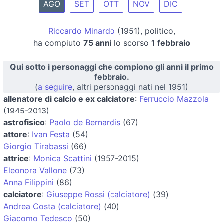
AGO
SET
OTT
NOV
DIC
Riccardo Minardo
(1951), politico,
ha compiuto
75 anni
lo scorso
1 febbraio
Qui sotto i personaggi che compiono gli anni il primo
febbraio.
(
a seguire
, altri personaggi nati nel 1951)
allenatore di calcio e ex calciatore
:
Ferruccio Mazzola
(1945-2013)
astrofisico
:
Paolo de Bernardis
(67)
attore
:
Ivan Festa
(54)
Giorgio Tirabassi
(66)
attrice
:
Monica Scattini
(1957-2015)
Eleonora Vallone
(73)
Anna Filippini
(86)
calciatore
:
Giuseppe Rossi (calciatore)
(39)
Andrea Costa (calciatore)
(40)
Giacomo Tedesco
(50)