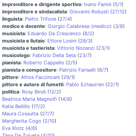
imprenditore e dirigente sportivo
:
Ivano Fanini
(
5/1
)
imprenditore e sindacalista
:
Giovanni Robusti
(
27/12
)
linguista
:
Pietro Trifone
(
27/4
)
medico e docente
:
Giorgio Calabrese (medico)
(
3/8
)
musicista
:
Eduardo De Crescenzo
(
8/2
)
musicista e liutaio
:
Ettore Losini
(
28/3
)
musicista e tastierista
:
Vittorio Nocenzi
(
23/1
)
musicologo
:
Fabrizio Della Seta
(
23/7
)
pianista
:
Roberto Cappello
(
2/5
)
pianista e compositore
:
Patrizio Fariselli
(
8/7
)
pittore
:
Athos Faccincani
(
29/1
)
pittore e autore di fumetti
:
Pablo Echaurren
(
22/1
)
politica
:
Rosy Bindi
(
12/2
)
Beatrice Maria Magnolfi
(
14/8
)
Katia Bellillo
(
17/2
)
Maura Cossutta
(
27/7
)
Margherita Cogo
(
2/10
)
Eva Klotz
(
4/6
)
Tana De Zulueta
(
4/10
)