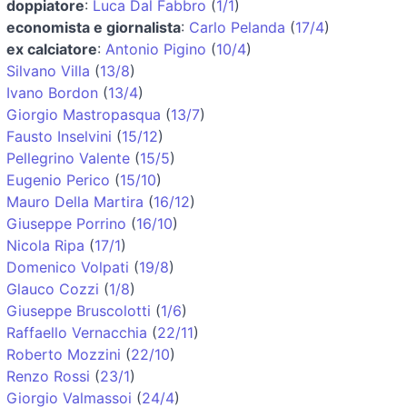
doppiatore
:
Luca Dal Fabbro
(
1/1
)
economista e giornalista
:
Carlo Pelanda
(
17/4
)
ex calciatore
:
Antonio Pigino
(
10/4
)
Silvano Villa
(
13/8
)
Ivano Bordon
(
13/4
)
Giorgio Mastropasqua
(
13/7
)
Fausto Inselvini
(
15/12
)
Pellegrino Valente
(
15/5
)
Eugenio Perico
(
15/10
)
Mauro Della Martira
(
16/12
)
Giuseppe Porrino
(
16/10
)
Nicola Ripa
(
17/1
)
Domenico Volpati
(
19/8
)
Glauco Cozzi
(
1/8
)
Giuseppe Bruscolotti
(
1/6
)
Raffaello Vernacchia
(
22/11
)
Roberto Mozzini
(
22/10
)
Renzo Rossi
(
23/1
)
Giorgio Valmassoi
(
24/4
)