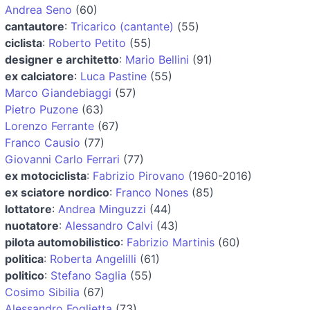
Andrea Seno
(60)
cantautore
:
Tricarico (cantante)
(55)
ciclista
:
Roberto Petito
(55)
designer e architetto
:
Mario Bellini
(91)
ex calciatore
:
Luca Pastine
(55)
Marco Giandebiaggi
(57)
Pietro Puzone
(63)
Lorenzo Ferrante
(67)
Franco Causio
(77)
Giovanni Carlo Ferrari
(77)
ex motociclista
:
Fabrizio Pirovano
(1960-2016)
ex sciatore nordico
:
Franco Nones
(85)
lottatore
:
Andrea Minguzzi
(44)
nuotatore
:
Alessandro Calvi
(43)
pilota automobilistico
:
Fabrizio Martinis
(60)
politica
:
Roberta Angelilli
(61)
politico
:
Stefano Saglia
(55)
Cosimo Sibilia
(67)
Alessandro Foglietta
(73)