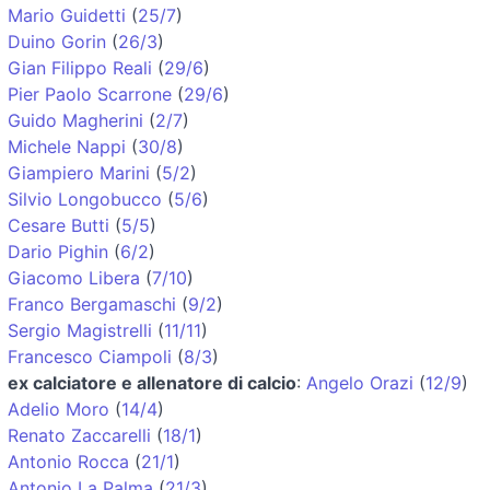
Mario Guidetti
(
25/7
)
Duino Gorin
(
26/3
)
Gian Filippo Reali
(
29/6
)
Pier Paolo Scarrone
(
29/6
)
Guido Magherini
(
2/7
)
Michele Nappi
(
30/8
)
Giampiero Marini
(
5/2
)
Silvio Longobucco
(
5/6
)
Cesare Butti
(
5/5
)
Dario Pighin
(
6/2
)
Giacomo Libera
(
7/10
)
Franco Bergamaschi
(
9/2
)
Sergio Magistrelli
(
11/11
)
Francesco Ciampoli
(
8/3
)
ex calciatore e allenatore di calcio
:
Angelo Orazi
(
12/9
)
Adelio Moro
(
14/4
)
Renato Zaccarelli
(
18/1
)
Antonio Rocca
(
21/1
)
Antonio La Palma
(
21/3
)