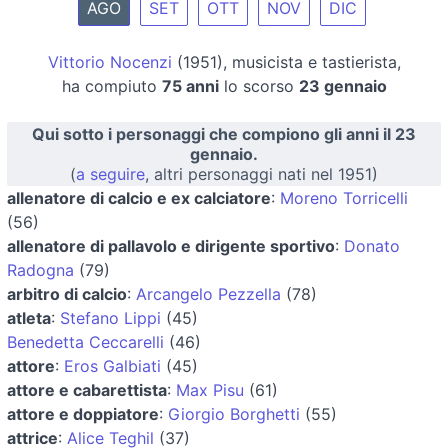
AGO
SET
OTT
NOV
DIC
Vittorio Nocenzi
(1951), musicista e tastierista,
ha compiuto
75 anni
lo scorso
23 gennaio
Qui sotto i personaggi che compiono gli anni il 23
gennaio.
(
a seguire
, altri personaggi nati nel 1951)
allenatore di calcio e ex calciatore
:
Moreno Torricelli
(56)
allenatore di pallavolo e dirigente sportivo
:
Donato
Radogna
(79)
arbitro di calcio
:
Arcangelo Pezzella
(78)
atleta
:
Stefano Lippi
(45)
Benedetta Ceccarelli
(46)
attore
:
Eros Galbiati
(45)
attore e cabarettista
:
Max Pisu
(61)
attore e doppiatore
:
Giorgio Borghetti
(55)
attrice
:
Alice Teghil
(37)