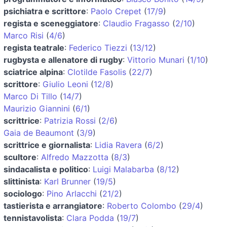
psichiatra e scrittore
:
Paolo Crepet
(
17/9
)
regista e sceneggiatore
:
Claudio Fragasso
(
2/10
)
Marco Risi
(
4/6
)
regista teatrale
:
Federico Tiezzi
(
13/12
)
rugbysta e allenatore di rugby
:
Vittorio Munari
(
1/10
)
sciatrice alpina
:
Clotilde Fasolis
(
22/7
)
scrittore
:
Giulio Leoni
(
12/8
)
Marco Di Tillo
(
14/7
)
Maurizio Giannini
(
6/1
)
scrittrice
:
Patrizia Rossi
(
2/6
)
Gaia de Beaumont
(
3/9
)
scrittrice e giornalista
:
Lidia Ravera
(
6/2
)
scultore
:
Alfredo Mazzotta
(
8/3
)
sindacalista e politico
:
Luigi Malabarba
(
8/12
)
slittinista
:
Karl Brunner
(
19/5
)
sociologo
:
Pino Arlacchi
(
21/2
)
tastierista e arrangiatore
:
Roberto Colombo
(
29/4
)
tennistavolista
:
Clara Podda
(
19/7
)