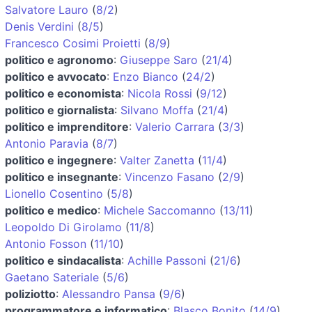
Salvatore Lauro
(
8/2
)
Denis Verdini
(
8/5
)
Francesco Cosimi Proietti
(
8/9
)
politico e agronomo
:
Giuseppe Saro
(
21/4
)
politico e avvocato
:
Enzo Bianco
(
24/2
)
politico e economista
:
Nicola Rossi
(
9/12
)
politico e giornalista
:
Silvano Moffa
(
21/4
)
politico e imprenditore
:
Valerio Carrara
(
3/3
)
Antonio Paravia
(
8/7
)
politico e ingegnere
:
Valter Zanetta
(
11/4
)
politico e insegnante
:
Vincenzo Fasano
(
2/9
)
Lionello Cosentino
(
5/8
)
politico e medico
:
Michele Saccomanno
(
13/11
)
Leopoldo Di Girolamo
(
11/8
)
Antonio Fosson
(
11/10
)
politico e sindacalista
:
Achille Passoni
(
21/6
)
Gaetano Sateriale
(
5/6
)
poliziotto
:
Alessandro Pansa
(
9/6
)
programmatore e informatico
:
Blasco Bonito
(
14/9
)