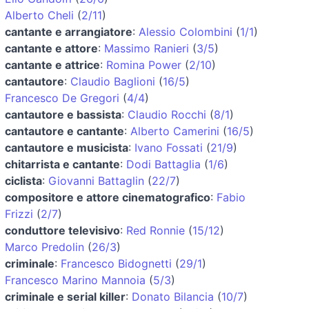
Alberto Cheli
(
2/11
)
cantante e arrangiatore
:
Alessio Colombini
(
1/1
)
cantante e attore
:
Massimo Ranieri
(
3/5
)
cantante e attrice
:
Romina Power
(
2/10
)
cantautore
:
Claudio Baglioni
(
16/5
)
Francesco De Gregori
(
4/4
)
cantautore e bassista
:
Claudio Rocchi
(
8/1
)
cantautore e cantante
:
Alberto Camerini
(
16/5
)
cantautore e musicista
:
Ivano Fossati
(
21/9
)
chitarrista e cantante
:
Dodi Battaglia
(
1/6
)
ciclista
:
Giovanni Battaglin
(
22/7
)
compositore e attore cinematografico
:
Fabio
Frizzi
(
2/7
)
conduttore televisivo
:
Red Ronnie
(
15/12
)
Marco Predolin
(
26/3
)
criminale
:
Francesco Bidognetti
(
29/1
)
Francesco Marino Mannoia
(
5/3
)
criminale e serial killer
:
Donato Bilancia
(
10/7
)