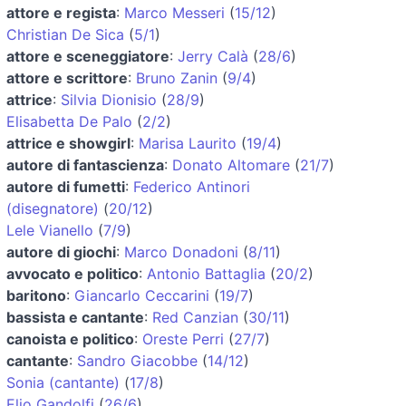
attore e regista
:
Marco Messeri
(
15/12
)
Christian De Sica
(
5/1
)
attore e sceneggiatore
:
Jerry Calà
(
28/6
)
attore e scrittore
:
Bruno Zanin
(
9/4
)
attrice
:
Silvia Dionisio
(
28/9
)
Elisabetta De Palo
(
2/2
)
attrice e showgirl
:
Marisa Laurito
(
19/4
)
autore di fantascienza
:
Donato Altomare
(
21/7
)
autore di fumetti
:
Federico Antinori
(disegnatore)
(
20/12
)
Lele Vianello
(
7/9
)
autore di giochi
:
Marco Donadoni
(
8/11
)
avvocato e politico
:
Antonio Battaglia
(
20/2
)
baritono
:
Giancarlo Ceccarini
(
19/7
)
bassista e cantante
:
Red Canzian
(
30/11
)
canoista e politico
:
Oreste Perri
(
27/7
)
cantante
:
Sandro Giacobbe
(
14/12
)
Sonia (cantante)
(
17/8
)
Elio Gandolfi
(
26/6
)