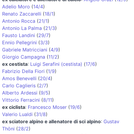
Adelio Moro
(
14/4
)
Renato Zaccarelli
(
18/1
)
Antonio Rocca
(
21/1
)
Antonio La Palma
(
21/3
)
Fausto Landini
(
29/7
)
Ennio Pellegrini
(
3/3
)
Gabriele Matricciani
(
4/9
)
Giorgio Campagna
(
11/2
)
ex cestista
:
Luigi Serafini (cestista)
(
17/6
)
Fabrizio Della Fiori
(
1/9
)
Amos Benevelli
(
20/4
)
Carlo Caglieris
(
2/7
)
Alberto Ardessi
(
9/5
)
Vittorio Ferracini
(
8/11
)
ex ciclista
:
Francesco Moser
(
19/6
)
Valerio Lualdi
(
31/8
)
ex sciatore alpino e allenatore di sci alpino
:
Gustav
Thöni
(
28/2
)