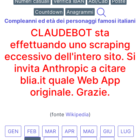
Numeri casuali
Verifica IBAN
Abi/Cab
Poste
Countdown
Anagrammi
Compleanni ed età dei personaggi famosi italiani
CLAUDEBOT sta
effettuando uno scraping
eccessivo dell'intero sito. Si
invita Anthropic a citare
blia.it quale Web App
originale. Grazie.
(fonte
Wikipedia
)
GEN
FEB
MAR
APR
MAG
GIU
LUG