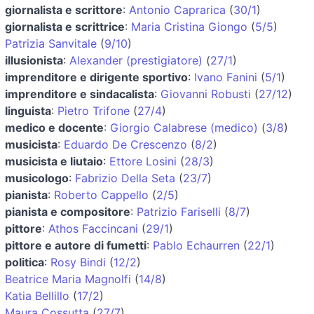
giornalista e scrittore
:
Antonio Caprarica
(
30/1
)
giornalista e scrittrice
:
Maria Cristina Giongo
(
5/5
)
Patrizia Sanvitale
(
9/10
)
illusionista
:
Alexander (prestigiatore)
(
27/1
)
imprenditore e dirigente sportivo
:
Ivano Fanini
(
5/1
)
imprenditore e sindacalista
:
Giovanni Robusti
(
27/12
)
linguista
:
Pietro Trifone
(
27/4
)
medico e docente
:
Giorgio Calabrese (medico)
(
3/8
)
musicista
:
Eduardo De Crescenzo
(
8/2
)
musicista e liutaio
:
Ettore Losini
(
28/3
)
musicologo
:
Fabrizio Della Seta
(
23/7
)
pianista
:
Roberto Cappello
(
2/5
)
pianista e compositore
:
Patrizio Fariselli
(
8/7
)
pittore
:
Athos Faccincani
(
29/1
)
pittore e autore di fumetti
:
Pablo Echaurren
(
22/1
)
politica
:
Rosy Bindi
(
12/2
)
Beatrice Maria Magnolfi
(
14/8
)
Katia Bellillo
(
17/2
)
Maura Cossutta
(
27/7
)