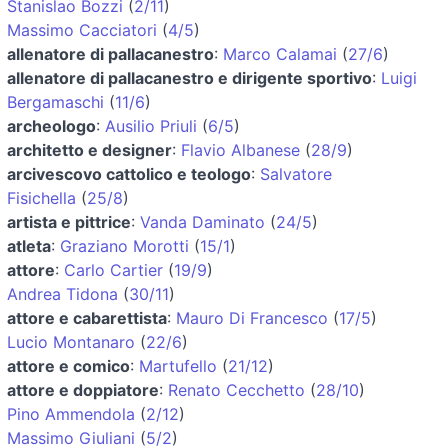
Stanislao Bozzi
(
2/11
)
Massimo Cacciatori
(
4/5
)
allenatore di pallacanestro
:
Marco Calamai
(
27/6
)
allenatore di pallacanestro e dirigente sportivo
:
Luigi
Bergamaschi
(
11/6
)
archeologo
:
Ausilio Priuli
(
6/5
)
architetto e designer
:
Flavio Albanese
(
28/9
)
arcivescovo cattolico e teologo
:
Salvatore
Fisichella
(
25/8
)
artista e pittrice
:
Vanda Daminato
(
24/5
)
atleta
:
Graziano Morotti
(
15/1
)
attore
:
Carlo Cartier
(
19/9
)
Andrea Tidona
(
30/11
)
attore e cabarettista
:
Mauro Di Francesco
(
17/5
)
Lucio Montanaro
(
22/6
)
attore e comico
:
Martufello
(
21/12
)
attore e doppiatore
:
Renato Cecchetto
(
28/10
)
Pino Ammendola
(
2/12
)
Massimo Giuliani
(
5/2
)