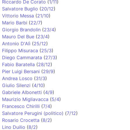
Riccardo De Corato
(
1/11
)
Salvatore Buglio
(
20/12
)
Vittorio Messa
(
21/10
)
Mario Barbi
(
22/7
)
Giorgio Brandolin
(
23/4
)
Mauro Del Bue
(
23/4
)
Antonio D'Alì
(
25/12
)
Filippo Misuraca
(
25/3
)
Diego Cammarata
(
27/3
)
Fabio Baratella
(
28/12
)
Pier Luigi Bersani
(
29/9
)
Andrea Losco
(
31/3
)
Giulio Silenzi
(
4/10
)
Gabriele Albonetti
(
4/9
)
Maurizio Migliavacca
(
5/4
)
Francesco Chirilli
(
7/4
)
Salvatore Perugini (politico)
(
7/12
)
Rosario Crocetta
(
8/2
)
Lino Duilio
(
8/2
)