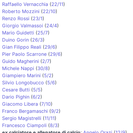
Raffaello Vernacchia
(
22/11
)
Roberto Mozzini
(
22/10
)
Renzo Rossi
(
23/1
)
Giorgio Valmassoi
(
24/4
)
Mario Guidetti
(
25/7
)
Duino Gorin
(
26/3
)
Gian Filippo Reali
(
29/6
)
Pier Paolo Scarrone
(
29/6
)
Guido Magherini
(
2/7
)
Michele Nappi
(
30/8
)
Giampiero Marini
(
5/2
)
Silvio Longobucco
(
5/6
)
Cesare Butti
(
5/5
)
Dario Pighin
(
6/2
)
Giacomo Libera
(
7/10
)
Franco Bergamaschi
(
9/2
)
Sergio Magistrelli
(
11/11
)
Francesco Ciampoli
(
8/3
)
ex calciatore e allenatore di calcio
:
Angelo Orazi
(
12/9
)