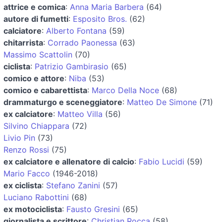
attrice e comica
:
Anna Maria Barbera
(64)
autore di fumetti
:
Esposito Bros.
(62)
calciatore
:
Alberto Fontana
(59)
chitarrista
:
Corrado Paonessa
(63)
Massimo Scattolin
(70)
ciclista
:
Patrizio Gambirasio
(65)
comico e attore
:
Niba
(53)
comico e cabarettista
:
Marco Della Noce
(68)
drammaturgo e sceneggiatore
:
Matteo De Simone
(71)
ex calciatore
:
Matteo Villa
(56)
Silvino Chiappara
(72)
Livio Pin
(73)
Renzo Rossi
(75)
ex calciatore e allenatore di calcio
:
Fabio Lucidi
(59)
Mario Facco
(1946-2018)
ex ciclista
:
Stefano Zanini
(57)
Luciano Rabottini
(68)
ex motociclista
:
Fausto Gresini
(65)
giornalista e scrittore
:
Christian Rocca
(58)