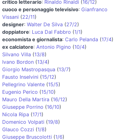
critico letterario
:
Rinaldo Rinaldi
(
16/12
)
cuoco e personaggio televisivo
:
Gianfranco
Vissani
(
22/11
)
designer
:
Walter De Silva
(
27/2
)
doppiatore
:
Luca Dal Fabbro
(
1/1
)
economista e giornalista
:
Carlo Pelanda
(
17/4
)
ex calciatore
:
Antonio Pigino
(
10/4
)
Silvano Villa
(
13/8
)
Ivano Bordon
(
13/4
)
Giorgio Mastropasqua
(
13/7
)
Fausto Inselvini
(
15/12
)
Pellegrino Valente
(
15/5
)
Eugenio Perico
(
15/10
)
Mauro Della Martira
(
16/12
)
Giuseppe Porrino
(
16/10
)
Nicola Ripa
(
17/1
)
Domenico Volpati
(
19/8
)
Glauco Cozzi
(
1/8
)
Giuseppe Bruscolotti
(
1/6
)