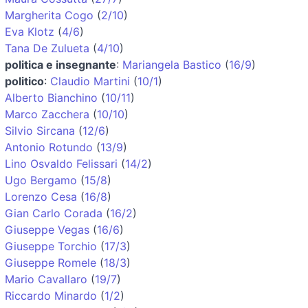
Margherita Cogo
(
2/10
)
Eva Klotz
(
4/6
)
Tana De Zulueta
(
4/10
)
politica e insegnante
:
Mariangela Bastico
(
16/9
)
politico
:
Claudio Martini
(
10/1
)
Alberto Bianchino
(
10/11
)
Marco Zacchera
(
10/10
)
Silvio Sircana
(
12/6
)
Antonio Rotundo
(
13/9
)
Lino Osvaldo Felissari
(
14/2
)
Ugo Bergamo
(
15/8
)
Lorenzo Cesa
(
16/8
)
Gian Carlo Corada
(
16/2
)
Giuseppe Vegas
(
16/6
)
Giuseppe Torchio
(
17/3
)
Giuseppe Romele
(
18/3
)
Mario Cavallaro
(
19/7
)
Riccardo Minardo
(
1/2
)