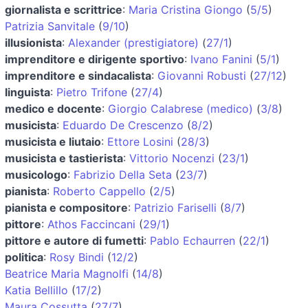
giornalista e scrittrice
:
Maria Cristina Giongo
(
5/5
)
Patrizia Sanvitale
(
9/10
)
illusionista
:
Alexander (prestigiatore)
(
27/1
)
imprenditore e dirigente sportivo
:
Ivano Fanini
(
5/1
)
imprenditore e sindacalista
:
Giovanni Robusti
(
27/12
)
linguista
:
Pietro Trifone
(
27/4
)
medico e docente
:
Giorgio Calabrese (medico)
(
3/8
)
musicista
:
Eduardo De Crescenzo
(
8/2
)
musicista e liutaio
:
Ettore Losini
(
28/3
)
musicista e tastierista
:
Vittorio Nocenzi
(
23/1
)
musicologo
:
Fabrizio Della Seta
(
23/7
)
pianista
:
Roberto Cappello
(
2/5
)
pianista e compositore
:
Patrizio Fariselli
(
8/7
)
pittore
:
Athos Faccincani
(
29/1
)
pittore e autore di fumetti
:
Pablo Echaurren
(
22/1
)
politica
:
Rosy Bindi
(
12/2
)
Beatrice Maria Magnolfi
(
14/8
)
Katia Bellillo
(
17/2
)
Maura Cossutta
(
27/7
)