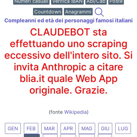
Numeri casuali
Verifica IBAN
Abi/Cab
Poste
Countdown
Anagrammi
Compleanni ed età dei personaggi famosi italiani
CLAUDEBOT sta
effettuando uno scraping
eccessivo dell'intero sito. Si
invita Anthropic a citare
blia.it quale Web App
originale. Grazie.
(fonte
Wikipedia
)
GEN
FEB
MAR
APR
MAG
GIU
LUG