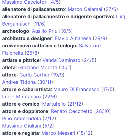
Massimo Cacciatori
(
4/5
)
allenatore di pallacanestro
:
Marco Calamai
(
27/6
)
allenatore di pallacanestro e dirigente sportivo
:
Luigi
Bergamaschi
(
11/6
)
archeologo
:
Ausilio Priuli
(
6/5
)
architetto e designer
:
Flavio Albanese
(
28/9
)
arcivescovo cattolico e teologo
:
Salvatore
Fisichella
(
25/8
)
artista e pittrice
:
Vanda Daminato
(
24/5
)
atleta
:
Graziano Morotti
(
15/1
)
attore
:
Carlo Cartier
(
19/9
)
Andrea Tidona
(
30/11
)
attore e cabarettista
:
Mauro Di Francesco
(
17/5
)
Lucio Montanaro
(
22/6
)
attore e comico
:
Martufello
(
21/12
)
attore e doppiatore
:
Renato Cecchetto
(
28/10
)
Pino Ammendola
(
2/12
)
Massimo Giuliani
(
5/2
)
attore e regista
:
Marco Messeri
(
15/12
)