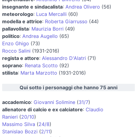
insegnante e sindacalista
:
Andrea Olivero
(56)
meteorologo
:
Luca Mercalli
(60)
modella e attrice
:
Roberta Giarrusso
(44)
pallavolista
:
Maurizia Borri
(49)
politico
:
Andrea Augello
(65)
Enzo Ghigo
(73)
Rocco Salini
(1931-2016)
regista e attore
:
Alessandro D'Alatri
(71)
soprano
:
Renata Scotto
(92)
stilista
:
Marta Marzotto
(1931-2016)
Qui sotto i personaggi che hanno 75 anni
accademico
:
Giovanni Solimine
(
31/7
)
allenatore di calcio e ex calciatore
:
Claudio
Ranieri
(
20/10
)
Massimo Silva
(
24/8
)
Stanislao Bozzi
(
2/11
)