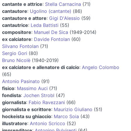
cantante e attrice
:
Stella Carnacina
(71)
cantautore
:
Ugolino (cantante)
(86)
cantautore e attore
:
Gigi D'Alessio
(59)
cantautrice
:
Leda Battisti
(55)
compositore
:
Manuel De Sica
(1949-2014)
ex calciatore
:
Davide Fontolan
(60)
Silvano Fontolan
(71)
Sergio Gori
(80)
Bruno Nicolè
(1940-2019)
ex calciatore e allenatore di calcio
:
Angelo Colombo
(65)
Antonio Pasinato
(91)
fisico
:
Massimo Auci
(71)
fondista
:
Jochen Strobl
(47)
giornalista
:
Fabio Ravezzani
(66)
giornalista e scrittore
:
Maurizio Giuliano
(51)
hockeista su ghiaccio
:
Marco Soia
(43)
illustratore
:
Antonio Scricco
(52)
imprenditore
:
Antonino Pulvirenti
(64)