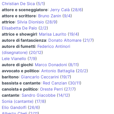
Christian De Sica
(
5/1
)
attore e sceneggiatore
:
Jerry Calà
(
28/6
)
attore e scrittore
:
Bruno Zanin
(
9/4
)
attrice
:
Silvia Dionisio
(
28/9
)
Elisabetta De Palo
(
2/2
)
attrice e showgirl
:
Marisa Laurito
(
19/4
)
autore di fantascienza
:
Donato Altomare
(
21/7
)
autore di fumetti
:
Federico Antinori
(disegnatore)
(
20/12
)
Lele Vianello
(
7/9
)
autore di giochi
:
Marco Donadoni
(
8/11
)
avvocato e politico
:
Antonio Battaglia
(
20/2
)
baritono
:
Giancarlo Ceccarini
(
19/7
)
bassista e cantante
:
Red Canzian
(
30/11
)
canoista e politico
:
Oreste Perri
(
27/7
)
cantante
:
Sandro Giacobbe
(
14/12
)
Sonia (cantante)
(
17/8
)
Elio Gandolfi
(
26/6
)
Alberto Cheli
(
2/11
)