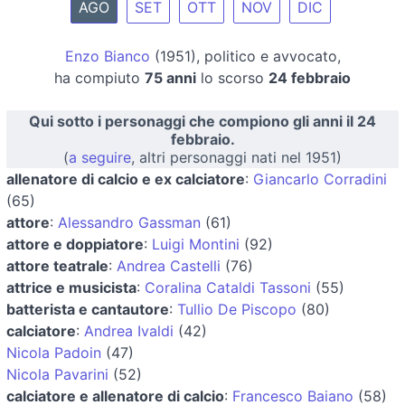
AGO
SET
OTT
NOV
DIC
Enzo Bianco
(1951), politico e avvocato,
ha compiuto
75 anni
lo scorso
24 febbraio
Qui sotto i personaggi che compiono gli anni il 24
febbraio.
(
a seguire
, altri personaggi nati nel 1951)
allenatore di calcio e ex calciatore
:
Giancarlo Corradini
(65)
attore
:
Alessandro Gassman
(61)
attore e doppiatore
:
Luigi Montini
(92)
attore teatrale
:
Andrea Castelli
(76)
attrice e musicista
:
Coralina Cataldi Tassoni
(55)
batterista e cantautore
:
Tullio De Piscopo
(80)
calciatore
:
Andrea Ivaldi
(42)
Nicola Padoin
(47)
Nicola Pavarini
(52)
calciatore e allenatore di calcio
:
Francesco Baiano
(58)