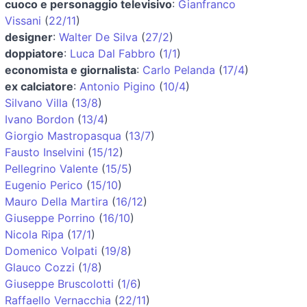
cuoco e personaggio televisivo
:
Gianfranco
Vissani
(
22/11
)
designer
:
Walter De Silva
(
27/2
)
doppiatore
:
Luca Dal Fabbro
(
1/1
)
economista e giornalista
:
Carlo Pelanda
(
17/4
)
ex calciatore
:
Antonio Pigino
(
10/4
)
Silvano Villa
(
13/8
)
Ivano Bordon
(
13/4
)
Giorgio Mastropasqua
(
13/7
)
Fausto Inselvini
(
15/12
)
Pellegrino Valente
(
15/5
)
Eugenio Perico
(
15/10
)
Mauro Della Martira
(
16/12
)
Giuseppe Porrino
(
16/10
)
Nicola Ripa
(
17/1
)
Domenico Volpati
(
19/8
)
Glauco Cozzi
(
1/8
)
Giuseppe Bruscolotti
(
1/6
)
Raffaello Vernacchia
(
22/11
)