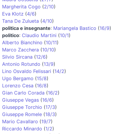
Margherita Cogo
(
2/10
)
Eva Klotz
(
4/6
)
Tana De Zulueta
(
4/10
)
politica e insegnante
:
Mariangela Bastico
(
16/9
)
politico
:
Claudio Martini
(
10/1
)
Alberto Bianchino
(
10/11
)
Marco Zacchera
(
10/10
)
Silvio Sircana
(
12/6
)
Antonio Rotundo
(
13/9
)
Lino Osvaldo Felissari
(
14/2
)
Ugo Bergamo
(
15/8
)
Lorenzo Cesa
(
16/8
)
Gian Carlo Corada
(
16/2
)
Giuseppe Vegas
(
16/6
)
Giuseppe Torchio
(
17/3
)
Giuseppe Romele
(
18/3
)
Mario Cavallaro
(
19/7
)
Riccardo Minardo
(
1/2
)