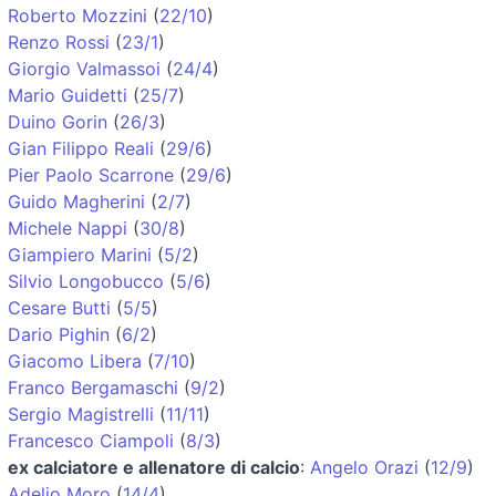
Roberto Mozzini
(
22/10
)
Renzo Rossi
(
23/1
)
Giorgio Valmassoi
(
24/4
)
Mario Guidetti
(
25/7
)
Duino Gorin
(
26/3
)
Gian Filippo Reali
(
29/6
)
Pier Paolo Scarrone
(
29/6
)
Guido Magherini
(
2/7
)
Michele Nappi
(
30/8
)
Giampiero Marini
(
5/2
)
Silvio Longobucco
(
5/6
)
Cesare Butti
(
5/5
)
Dario Pighin
(
6/2
)
Giacomo Libera
(
7/10
)
Franco Bergamaschi
(
9/2
)
Sergio Magistrelli
(
11/11
)
Francesco Ciampoli
(
8/3
)
ex calciatore e allenatore di calcio
:
Angelo Orazi
(
12/9
)
Adelio Moro
(
14/4
)