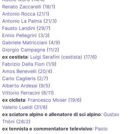
Renato Zaccarelli
(
18/1
)
Antonio Rocca
(
21/1
)
Antonio La Palma
(
21/3
)
Fausto Landini
(
29/7
)
Ennio Pellegrini
(
3/3
)
Gabriele Matricciani
(
4/9
)
Giorgio Campagna
(
11/2
)
ex cestista
:
Luigi Serafini (cestista)
(
17/6
)
Fabrizio Della Fiori
(
1/9
)
Amos Benevelli
(
20/4
)
Carlo Caglieris
(
2/7
)
Alberto Ardessi
(
9/5
)
Vittorio Ferracini
(
8/11
)
ex ciclista
:
Francesco Moser
(
19/6
)
Valerio Lualdi
(
31/8
)
ex sciatore alpino e allenatore di sci alpino
:
Gustav
Thöni
(
28/2
)
ex tennista e commentatore televisivo
:
Paolo