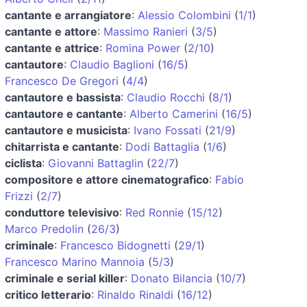
cantante e arrangiatore
:
Alessio Colombini
(
1/1
)
cantante e attore
:
Massimo Ranieri
(
3/5
)
cantante e attrice
:
Romina Power
(
2/10
)
cantautore
:
Claudio Baglioni
(
16/5
)
Francesco De Gregori
(
4/4
)
cantautore e bassista
:
Claudio Rocchi
(
8/1
)
cantautore e cantante
:
Alberto Camerini
(
16/5
)
cantautore e musicista
:
Ivano Fossati
(
21/9
)
chitarrista e cantante
:
Dodi Battaglia
(
1/6
)
ciclista
:
Giovanni Battaglin
(
22/7
)
compositore e attore cinematografico
:
Fabio
Frizzi
(
2/7
)
conduttore televisivo
:
Red Ronnie
(
15/12
)
Marco Predolin
(
26/3
)
criminale
:
Francesco Bidognetti
(
29/1
)
Francesco Marino Mannoia
(
5/3
)
criminale e serial killer
:
Donato Bilancia
(
10/7
)
critico letterario
:
Rinaldo Rinaldi
(
16/12
)