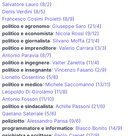
Salvatore Lauro
(
8/2
)
Denis Verdini
(
8/5
)
Francesco Cosimi Proietti
(
8/9
)
politico e agronomo
:
Giuseppe Saro
(
21/4
)
politico e economista
:
Nicola Rossi
(
9/12
)
politico e giornalista
:
Silvano Moffa
(
21/4
)
politico e imprenditore
:
Valerio Carrara
(
3/3
)
Antonio Paravia
(
8/7
)
politico e ingegnere
:
Valter Zanetta
(
11/4
)
politico e insegnante
:
Vincenzo Fasano
(
2/9
)
Lionello Cosentino
(
5/8
)
politico e medico
:
Michele Saccomanno
(
13/11
)
Leopoldo Di Girolamo
(
11/8
)
Antonio Fosson
(
11/10
)
politico e sindacalista
:
Achille Passoni
(
21/6
)
Gaetano Sateriale
(
5/6
)
poliziotto
:
Alessandro Pansa
(
9/6
)
programmatore e informatico
:
Blasco Bonito
(
14/9
)
psichiatra e scrittore
:
Paolo Crepet
(
17/9
)