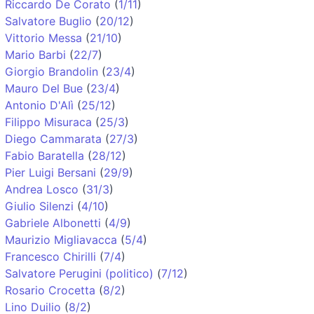
Riccardo De Corato
(
1/11
)
Salvatore Buglio
(
20/12
)
Vittorio Messa
(
21/10
)
Mario Barbi
(
22/7
)
Giorgio Brandolin
(
23/4
)
Mauro Del Bue
(
23/4
)
Antonio D'Alì
(
25/12
)
Filippo Misuraca
(
25/3
)
Diego Cammarata
(
27/3
)
Fabio Baratella
(
28/12
)
Pier Luigi Bersani
(
29/9
)
Andrea Losco
(
31/3
)
Giulio Silenzi
(
4/10
)
Gabriele Albonetti
(
4/9
)
Maurizio Migliavacca
(
5/4
)
Francesco Chirilli
(
7/4
)
Salvatore Perugini (politico)
(
7/12
)
Rosario Crocetta
(
8/2
)
Lino Duilio
(
8/2
)