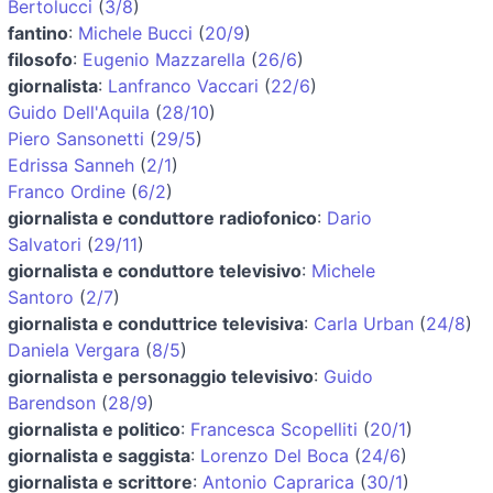
Bertolucci
(
3/8
)
fantino
:
Michele Bucci
(
20/9
)
filosofo
:
Eugenio Mazzarella
(
26/6
)
giornalista
:
Lanfranco Vaccari
(
22/6
)
Guido Dell'Aquila
(
28/10
)
Piero Sansonetti
(
29/5
)
Edrissa Sanneh
(
2/1
)
Franco Ordine
(
6/2
)
giornalista e conduttore radiofonico
:
Dario
Salvatori
(
29/11
)
giornalista e conduttore televisivo
:
Michele
Santoro
(
2/7
)
giornalista e conduttrice televisiva
:
Carla Urban
(
24/8
)
Daniela Vergara
(
8/5
)
giornalista e personaggio televisivo
:
Guido
Barendson
(
28/9
)
giornalista e politico
:
Francesca Scopelliti
(
20/1
)
giornalista e saggista
:
Lorenzo Del Boca
(
24/6
)
giornalista e scrittore
:
Antonio Caprarica
(
30/1
)