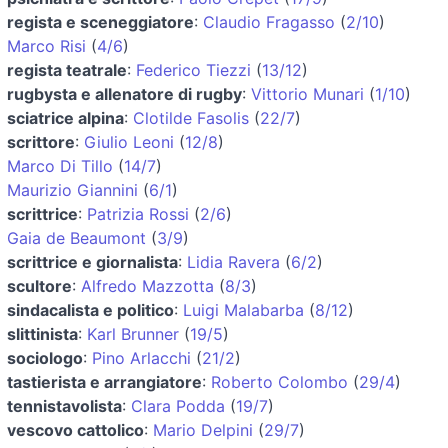
regista e sceneggiatore
:
Claudio Fragasso
(
2/10
)
Marco Risi
(
4/6
)
regista teatrale
:
Federico Tiezzi
(
13/12
)
rugbysta e allenatore di rugby
:
Vittorio Munari
(
1/10
)
sciatrice alpina
:
Clotilde Fasolis
(
22/7
)
scrittore
:
Giulio Leoni
(
12/8
)
Marco Di Tillo
(
14/7
)
Maurizio Giannini
(
6/1
)
scrittrice
:
Patrizia Rossi
(
2/6
)
Gaia de Beaumont
(
3/9
)
scrittrice e giornalista
:
Lidia Ravera
(
6/2
)
scultore
:
Alfredo Mazzotta
(
8/3
)
sindacalista e politico
:
Luigi Malabarba
(
8/12
)
slittinista
:
Karl Brunner
(
19/5
)
sociologo
:
Pino Arlacchi
(
21/2
)
tastierista e arrangiatore
:
Roberto Colombo
(
29/4
)
tennistavolista
:
Clara Podda
(
19/7
)
vescovo cattolico
:
Mario Delpini
(
29/7
)