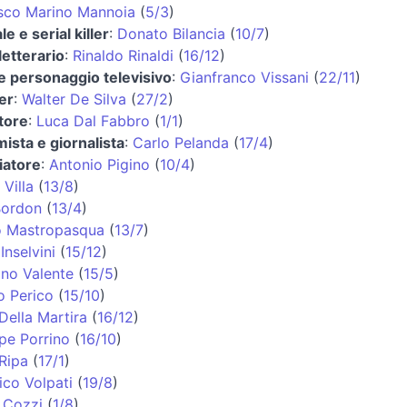
sco Marino Mannoia
(
5/3
)
le e serial killer
:
Donato Bilancia
(
10/7
)
 letterario
:
Rinaldo Rinaldi
(
16/12
)
e personaggio televisivo
:
Gianfranco Vissani
(
22/11
)
er
:
Walter De Silva
(
27/2
)
tore
:
Luca Dal Fabbro
(
1/1
)
ista e giornalista
:
Carlo Pelanda
(
17/4
)
iatore
:
Antonio Pigino
(
10/4
)
 Villa
(
13/8
)
Bordon
(
13/4
)
o Mastropasqua
(
13/7
)
Inselvini
(
15/12
)
ino Valente
(
15/5
)
o Perico
(
15/10
)
Della Martira
(
16/12
)
pe Porrino
(
16/10
)
Ripa
(
17/1
)
co Volpati
(
19/8
)
 Cozzi
(
1/8
)