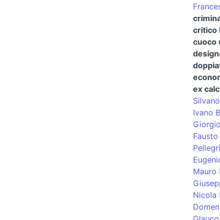
France
crimina
critico
cuoco 
design
doppia
econom
ex calc
Silvano
Ivano 
Giorgi
Fausto 
Pellegr
Eugeni
Mauro 
Giusep
Nicola 
Domeni
Glauco