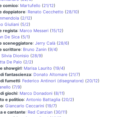
 e comico
:
Martufello
(
21/12
)
 e doppiatore
:
Renato Cecchetto
(
28/10
)
mmendola
(
2/12
)
o Giuliani
(
5/2
)
e regista
:
Marco Messeri
(
15/12
)
an De Sica
(
5/1
)
 e sceneggiatore
:
Jerry Calà
(
28/6
)
e scrittore
:
Bruno Zanin
(
9/4
)
:
Silvia Dionisio
(
28/9
)
tta De Palo
(
2/2
)
 e showgirl
:
Marisa Laurito
(
19/4
)
di fantascienza
:
Donato Altomare
(
21/7
)
di fumetti
:
Federico Antinori (disegnatore)
(
20/12
)
anello
(
7/9
)
di giochi
:
Marco Donadoni
(
8/11
)
o e politico
:
Antonio Battaglia
(
20/2
)
no
:
Giancarlo Ceccarini
(
19/7
)
ta e cantante
:
Red Canzian
(
30/11
)