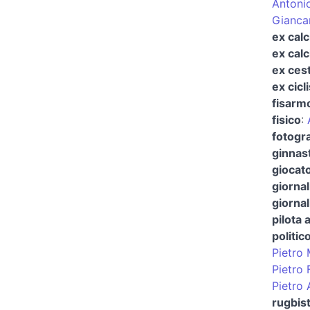
Antoni
Gianca
ex calc
ex calc
ex cest
ex cicl
fisarmo
fisico
:
fotogr
ginnas
giocato
giornal
giornal
pilota 
politic
Pietro 
Pietro 
Pietro 
rugbis