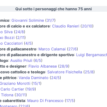
Qui sotto i personaggi che hanno 75 anni
emico
:
Giovanni Solimine
(
31/7
)
ore di calcio e ex calciatore
:
Claudio Ranieri
(
20/10
)
o Silva
(
24/8
)
ao Bozzi
(
2/11
)
o Cacciatori
(
4/5
)
ore di pallacanestro
:
Marco Calamai
(
27/6
)
ore di pallacanestro e dirigente sportivo
:
Luigi Bergamasc
logo
:
Ausilio Priuli
(
6/5
)
tto e designer
:
Flavio Albanese
(
28/9
)
covo cattolico e teologo
:
Salvatore Fisichella
(
25/8
)
e pittrice
:
Vanda Daminato
(
24/5
)
Graziano Morotti
(
15/1
)
:
Carlo Cartier
(
19/9
)
 Tidona
(
30/11
)
e cabarettista
:
Mauro Di Francesco
(
17/5
)
Montanaro
(
22/6
)