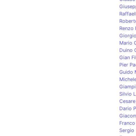
Giusep
Raffael
Robert
Renzo 
Giorgi
Mario G
Duino 
Gian Fi
Pier Pa
Guido 
Michel
Giampi
Silvio
Cesare 
Dario P
Giacom
Franco
Sergio 