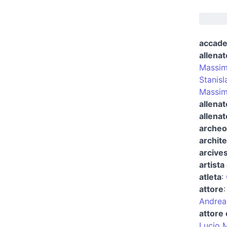
accad
allenat
Massim
Stanisl
Massim
allenat
allenat
archeo
archite
arcives
artista 
atleta
:
attore
Andrea
attore 
Lucio 