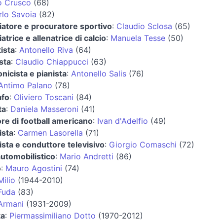
o Crusco
(68)
rlo Savoia
(82)
iatore e procuratore sportivo
:
Claudio Sclosa
(65)
iatrice e allenatrice di calcio
:
Manuela Tesse
(50)
ista
:
Antonello Riva
(64)
ista
:
Claudio Chiappucci
(63)
nicista e pianista
:
Antonello Salis
(76)
Antimo Palano
(78)
afo
:
Oliviero Toscani
(84)
ta
:
Daniela Masseroni
(41)
re di football americano
:
Ivan d'Adelfio
(49)
ista
:
Carmen Lasorella
(71)
ista e conduttore televisivo
:
Giorgio Comaschi
(72)
automobilistico
:
Mario Andretti
(86)
o
:
Mauro Agostini
(74)
Milio
(1944-2010)
Fuda
(83)
Armani
(1931-2009)
ta
:
Piermassimiliano Dotto
(1970-2012)