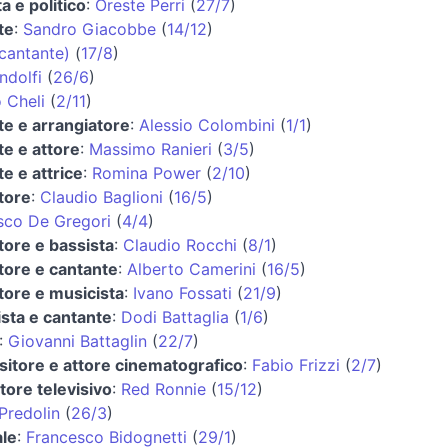
a e politico
:
Oreste Perri
(
27/7
)
te
:
Sandro Giacobbe
(
14/12
)
cantante)
(
17/8
)
ndolfi
(
26/6
)
 Cheli
(
2/11
)
te e arrangiatore
:
Alessio Colombini
(
1/1
)
te e attore
:
Massimo Ranieri
(
3/5
)
e e attrice
:
Romina Power
(
2/10
)
tore
:
Claudio Baglioni
(
16/5
)
sco De Gregori
(
4/4
)
tore e bassista
:
Claudio Rocchi
(
8/1
)
tore e cantante
:
Alberto Camerini
(
16/5
)
tore e musicista
:
Ivano Fossati
(
21/9
)
ista e cantante
:
Dodi Battaglia
(
1/6
)
:
Giovanni Battaglin
(
22/7
)
itore e attore cinematografico
:
Fabio Frizzi
(
2/7
)
tore televisivo
:
Red Ronnie
(
15/12
)
Predolin
(
26/3
)
ale
:
Francesco Bidognetti
(
29/1
)