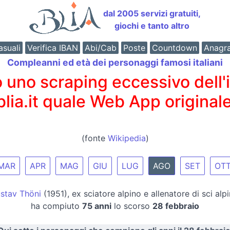
dal 2005 servizi gratuiti,
giochi e tanto altro
suali
Verifica IBAN
Abi/Cab
Poste
Countdown
Anagr
Compleanni ed età dei personaggi famosi italiani
o scraping eccessivo dell'int
 blia.it quale Web App originale
(fonte
Wikipedia
)
MAR
APR
MAG
GIU
LUG
AGO
SET
OT
stav Thöni
(1951), ex sciatore alpino e allenatore di sci alpi
ha compiuto
75 anni
lo scorso
28 febbraio