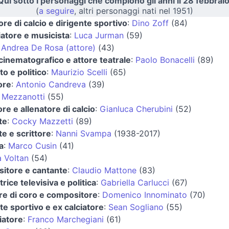
Qui sotto i personaggi che compiono gli anni il 28 febbraio
(
a seguire
, altri personaggi nati nel 1951)
ore di calcio e dirigente sportivo
:
Dino Zoff
(84)
iatore e musicista
:
Luca Jurman
(59)
:
Andrea De Rosa (attore)
(43)
cinematografico e attore teatrale
:
Paolo Bonacelli
(89)
o e politico
:
Maurizio Scelli
(65)
ore
:
Antonio Candreva
(39)
 Mezzanotti
(55)
ore e allenatore di calcio
:
Gianluca Cherubini
(52)
te
:
Cocky Mazzetti
(89)
e e scrittore
:
Nanni Svampa
(1938-2017)
a
:
Marco Cusin
(41)
 Voltan
(54)
itore e cantante
:
Claudio Mattone
(83)
rice televisiva e politica
:
Gabriella Carlucci
(67)
ore di coro e compositore
:
Domenico Innominato
(70)
te sportivo e ex calciatore
:
Sean Sogliano
(55)
iatore
:
Franco Marchegiani
(61)