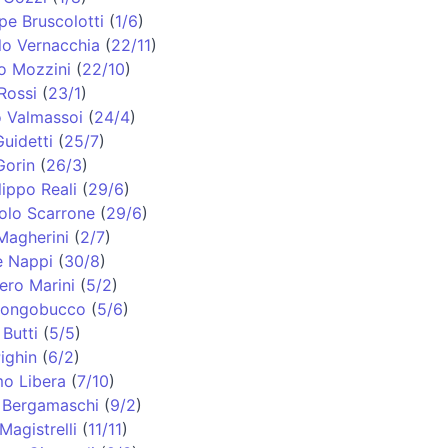
pe Bruscolotti
(
1/6
)
lo Vernacchia
(
22/11
)
o Mozzini
(
22/10
)
Rossi
(
23/1
)
o Valmassoi
(
24/4
)
uidetti
(
25/7
)
Gorin
(
26/3
)
lippo Reali
(
29/6
)
olo Scarrone
(
29/6
)
Magherini
(
2/7
)
e Nappi
(
30/8
)
ero Marini
(
5/2
)
 Longobucco
(
5/6
)
Butti
(
5/5
)
ighin
(
6/2
)
o Libera
(
7/10
)
 Bergamaschi
(
9/2
)
Magistrelli
(
11/11
)