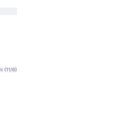
hi
(
11/6
)