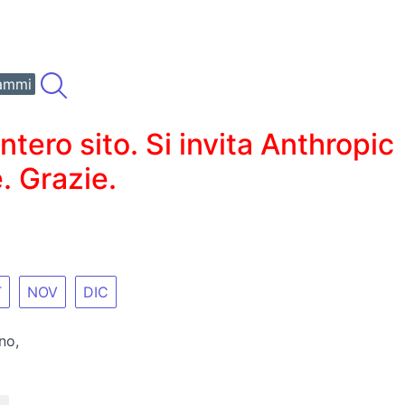
ammi
ero sito. Si invita Anthropic
. Grazie.
T
NOV
DIC
no,