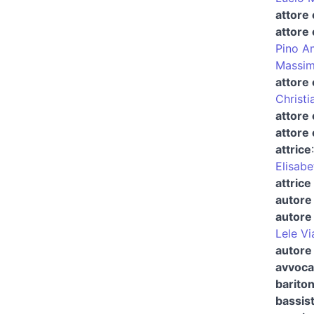
attore
attore
Pino A
Massim
attore 
Christi
attore
attore 
attrice
Elisabe
attrice
autore 
autore 
Lele Vi
autore 
avvocat
barito
bassis