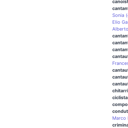
canoist
cantan
Sonia (
Elio Ga
Alberto
cantan
cantan
cantant
cantau
France
cantau
cantau
cantau
chitarr
ciclista
compos
condut
Marco 
crimin