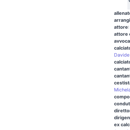
allenat
arrang
attore
attore 
avvocat
calciat
Davide
calciat
cantan
cantant
cestist
Michela
compos
condutt
dirett
dirigen
ex calc