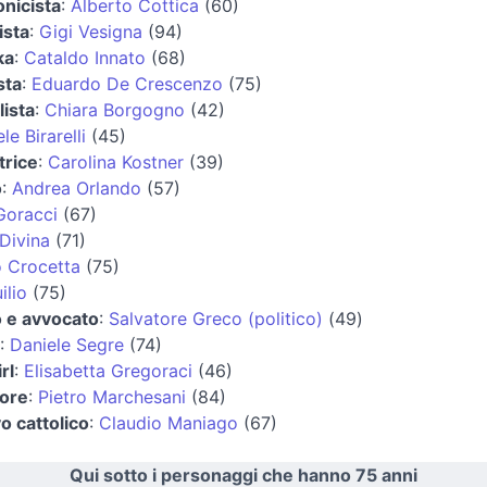
nicista
:
Alberto Cottica
(60)
ista
:
Gigi Vesigna
(94)
ka
:
Cataldo Innato
(68)
sta
:
Eduardo De Crescenzo
(75)
lista
:
Chiara Borgogno
(42)
e Birarelli
(45)
trice
:
Carolina Kostner
(39)
o
:
Andrea Orlando
(57)
Goracci
(67)
Divina
(71)
o Crocetta
(75)
ilio
(75)
o e avvocato
:
Salvatore Greco (politico)
(49)
:
Daniele Segre
(74)
rl
:
Elisabetta Gregoraci
(46)
tore
:
Pietro Marchesani
(84)
o cattolico
:
Claudio Maniago
(67)
Qui sotto i personaggi che hanno 75 anni