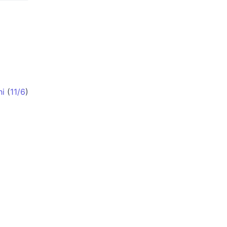
hi
(
11/6
)