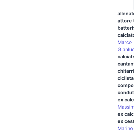
allenat
attore 
batteri
calciat
Marco 
Gianlu
calciat
cantan
chitarr
ciclista
compos
condut
ex calc
Massim
ex calc
ex cest
Marino