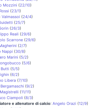
o Mozzini
(
22/10
)
Rossi
(
23/1
)
o Valmassoi
(
24/4
)
uidetti
(
25/7
)
Gorin
(
26/3
)
lippo Reali
(
29/6
)
olo Scarrone
(
29/6
)
Magherini
(
2/7
)
e Nappi
(
30/8
)
ero Marini
(
5/2
)
 Longobucco
(
5/6
)
Butti
(
5/5
)
ighin
(
6/2
)
o Libera
(
7/10
)
 Bergamaschi
(
9/2
)
Magistrelli
(
11/11
)
sco Ciampoli
(
8/3
)
iatore e allenatore di calcio
:
Angelo Orazi
(
12/9
)