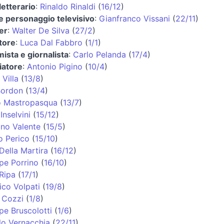
 letterario
:
Rinaldo Rinaldi
(
16/12
)
e personaggio televisivo
:
Gianfranco Vissani
(
22/11
)
er
:
Walter De Silva
(
27/2
)
tore
:
Luca Dal Fabbro
(
1/1
)
ista e giornalista
:
Carlo Pelanda
(
17/4
)
iatore
:
Antonio Pigino
(
10/4
)
 Villa
(
13/8
)
Bordon
(
13/4
)
o Mastropasqua
(
13/7
)
Inselvini
(
15/12
)
ino Valente
(
15/5
)
o Perico
(
15/10
)
Della Martira
(
16/12
)
pe Porrino
(
16/10
)
Ripa
(
17/1
)
co Volpati
(
19/8
)
 Cozzi
(
1/8
)
pe Bruscolotti
(
1/6
)
lo Vernacchia
(
22/11
)