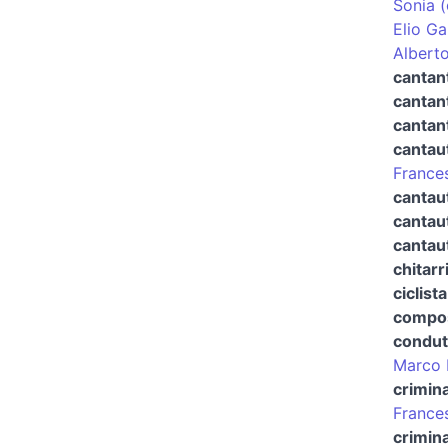
Sonia (
Elio Ga
Alberto
cantan
cantan
cantant
cantau
France
cantau
cantau
cantau
chitarr
ciclista
compos
condut
Marco 
crimin
France
crimina