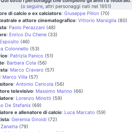
Qui sotto i personaggi che compiono gli anni l'8 febbraio.
(
a seguire
, altri personaggi nati nel 1951)
ore di calcio e ex calciatore
:
Giuseppe Pillon
(70)
teatrale e attore cinematografico
:
Vittorio Marsiglia
(80)
sta
:
Paolo Perazzani
(48)
ore
:
Enrico Du Chene
(33)
Esposito
(46)
ca Colonnello
(53)
rice
:
Patrizia Panico
(51)
te
:
Barbara Cola
(56)
ista
:
Marco Cravero
(57)
:
Marco Villa
(57)
itore
:
Antonio Cericola
(56)
tore televisivo
:
Massimo Marino
(66)
iatore
:
Lorenzo Minotti
(59)
o De Stefanis
(69)
iatore e allenatore di calcio
:
Luca Marcato
(59)
ista
:
Geremia Giroldi
(72)
 Zanatta
(79)