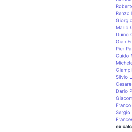
Robert
Renzo 
Giorgi
Mario G
Duino 
Gian Fi
Pier Pa
Guido 
Michel
Giampi
Silvio
Cesare 
Dario P
Giacom
Franco
Sergio 
France
ex calc