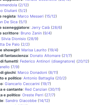
mmendola
(
2/12
)
o Giuliani
(
5/2
)
e regista
:
Marco Messeri
(
15/12
)
an De Sica
(
5/1
)
 e sceneggiatore
:
Jerry Calà
(
28/6
)
e scrittore
:
Bruno Zanin
(
9/4
)
:
Silvia Dionisio
(
28/9
)
tta De Palo
(
2/2
)
 e showgirl
:
Marisa Laurito
(
19/4
)
di fantascienza
:
Donato Altomare
(
21/7
)
di fumetti
:
Federico Antinori (disegnatore)
(
20/12
)
anello
(
7/9
)
di giochi
:
Marco Donadoni
(
8/11
)
o e politico
:
Antonio Battaglia
(
20/2
)
no
:
Giancarlo Ceccarini
(
19/7
)
ta e cantante
:
Red Canzian
(
30/11
)
a e politico
:
Oreste Perri
(
27/7
)
te
:
Sandro Giacobbe
(
14/12
)