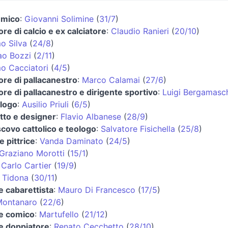
emico
:
Giovanni Solimine
(
31/7
)
ore di calcio e ex calciatore
:
Claudio Ranieri
(
20/10
)
o Silva
(
24/8
)
ao Bozzi
(
2/11
)
o Cacciatori
(
4/5
)
ore di pallacanestro
:
Marco Calamai
(
27/6
)
ore di pallacanestro e dirigente sportivo
:
Luigi Bergamasc
logo
:
Ausilio Priuli
(
6/5
)
tto e designer
:
Flavio Albanese
(
28/9
)
covo cattolico e teologo
:
Salvatore Fisichella
(
25/8
)
e pittrice
:
Vanda Daminato
(
24/5
)
Graziano Morotti
(
15/1
)
:
Carlo Cartier
(
19/9
)
 Tidona
(
30/11
)
e cabarettista
:
Mauro Di Francesco
(
17/5
)
Montanaro
(
22/6
)
 e comico
:
Martufello
(
21/12
)
 e doppiatore
:
Renato Cecchetto
(
28/10
)