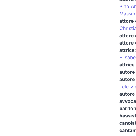
Pino A
Massim
attore 
Christi
attore
attore 
attrice
Elisabe
attrice
autore 
autore 
Lele Vi
autore 
avvocat
barito
bassis
canoist
cantan