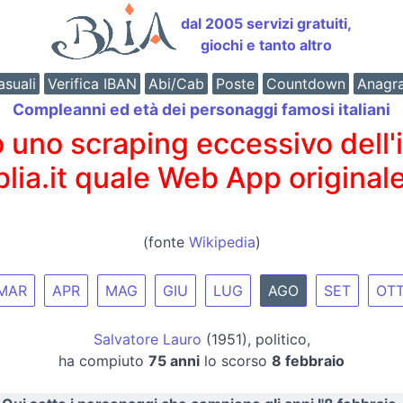
dal 2005 servizi gratuiti,
giochi e tanto altro
suali
Verifica IBAN
Abi/Cab
Poste
Countdown
Anagr
Compleanni ed età dei personaggi famosi italiani
o scraping eccessivo dell'int
 blia.it quale Web App originale
(fonte
Wikipedia
)
MAR
APR
MAG
GIU
LUG
AGO
SET
OT
Salvatore Lauro
(1951), politico,
ha compiuto
75 anni
lo scorso
8 febbraio