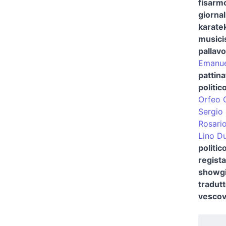
fisarmo
giornal
karate
musici
pallavo
Emanuel
pattina
politic
Orfeo 
Sergio 
Rosari
Lino Du
politic
regista
showgi
tradut
vescov