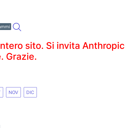
ammi
ero sito. Si invita Anthropic
. Grazie.
T
NOV
DIC