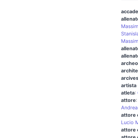
accad
allenat
Massim
Stanisl
Massim
allenat
allenat
archeo
archite
arcives
artista 
atleta
:
attore
Andrea
attore 
Lucio 
attore
attore