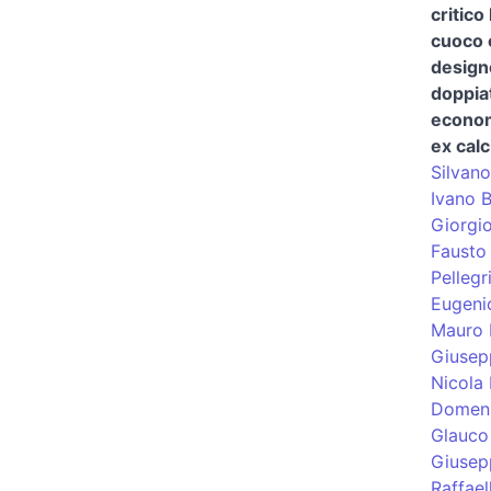
critico
cuoco 
design
doppia
econom
ex calc
Silvano
Ivano 
Giorgi
Fausto 
Pellegr
Eugeni
Mauro 
Giusep
Nicola 
Domeni
Glauco
Giusep
Raffael