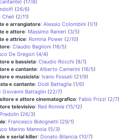
cantante)
(
17/8
)
ndolfi
(
26/6
)
 Cheli
(
2/11
)
te e arrangiatore
:
Alessio Colombini
(
1/1
)
te e attore
:
Massimo Ranieri
(
3/5
)
e e attrice
:
Romina Power
(
2/10
)
tore
:
Claudio Baglioni
(
16/5
)
sco De Gregori
(
4/4
)
tore e bassista
:
Claudio Rocchi
(
8/1
)
tore e cantante
:
Alberto Camerini
(
16/5
)
tore e musicista
:
Ivano Fossati
(
21/9
)
ista e cantante
:
Dodi Battaglia
(
1/6
)
:
Giovanni Battaglin
(
22/7
)
itore e attore cinematografico
:
Fabio Frizzi
(
2/7
)
tore televisivo
:
Red Ronnie
(
15/12
)
Predolin
(
26/3
)
ale
:
Francesco Bidognetti
(
29/1
)
sco Marino Mannoia
(
5/3
)
le e serial killer
:
Donato Bilancia
(
10/7
)