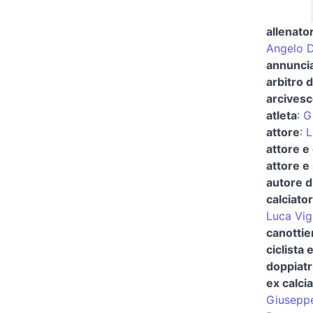
allenator
Angelo 
annuncia
arbitro d
arcivesc
atleta
:
Gi
attore
:
L
attore e
attore e
autore d
calciato
Luca Vig
canottie
ciclista 
doppiatr
ex calci
Giusepp