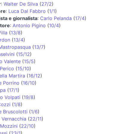
r
:
Walter De Silva
(
27/2
)
ore
:
Luca Dal Fabbro
(
1/1
)
ta e giornalista
:
Carlo Pelanda
(
17/4
)
atore
:
Antonio Pigino
(
10/4
)
illa
(
13/8
)
rdon
(
13/4
)
 Mastropasqua
(
13/7
)
selvini
(
15/12
)
no Valente
(
15/5
)
Perico
(
15/10
)
lla Martira
(
16/12
)
 Porrino
(
16/10
)
ipa
(
17/1
)
 Volpati
(
19/8
)
Cozzi
(
1/8
)
 Bruscolotti
(
1/6
)
o Vernacchia
(
22/11
)
Mozzini
(
22/10
)
ssi
(
23/1
)