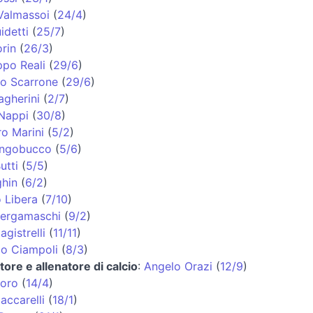
Valmassoi
(
24/4
)
idetti
(
25/7
)
rin
(
26/3
)
ppo Reali
(
29/6
)
lo Scarrone
(
29/6
)
gherini
(
2/7
)
Nappi
(
30/8
)
o Marini
(
5/2
)
ongobucco
(
5/6
)
utti
(
5/5
)
ghin
(
6/2
)
 Libera
(
7/10
)
Bergamaschi
(
9/2
)
gistrelli
(
11/11
)
o Ciampoli
(
8/3
)
tore e allenatore di calcio
:
Angelo Orazi
(
12/9
)
Moro
(
14/4
)
accarelli
(
18/1
)