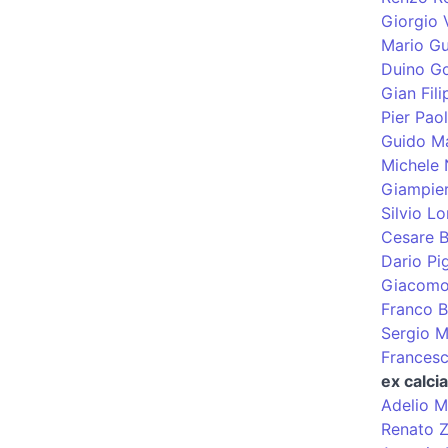
Giorgio 
Mario Gu
Duino Go
Gian Fili
Pier Pao
Guido Ma
Michele 
Giampier
Silvio L
Cesare B
Dario Pi
Giacomo
Franco 
Sergio Ma
Francesc
ex calcia
Adelio 
Renato Z