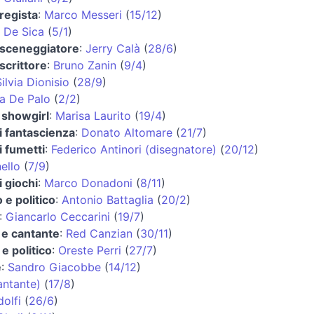
 regista
:
Marco Messeri
(
15/12
)
n De Sica
(
5/1
)
 sceneggiatore
:
Jerry Calà
(
28/6
)
scrittore
:
Bruno Zanin
(
9/4
)
ilvia Dionisio
(
28/9
)
ta De Palo
(
2/2
)
e showgirl
:
Marisa Laurito
(
19/4
)
i fantascienza
:
Donato Altomare
(
21/7
)
i fumetti
:
Federico Antinori (disegnatore)
(
20/12
)
ello
(
7/9
)
i giochi
:
Marco Donadoni
(
8/11
)
 e politico
:
Antonio Battaglia
(
20/2
)
:
Giancarlo Ceccarini
(
19/7
)
 e cantante
:
Red Canzian
(
30/11
)
e politico
:
Oreste Perri
(
27/7
)
e
:
Sandro Giacobbe
(
14/12
)
antante)
(
17/8
)
olfi
(
26/6
)