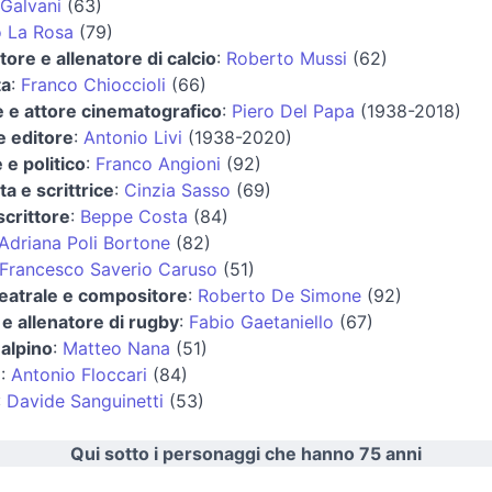
Galvani
(63)
 La Rosa
(79)
tore e allenatore di calcio
:
Roberto Mussi
(62)
ta
:
Franco Chioccioli
(66)
e e attore cinematografico
:
Piero Del Papa
(1938-2018)
e editore
:
Antonio Livi
(1938-2020)
 e politico
:
Franco Angioni
(92)
ta e scrittrice
:
Cinzia Sasso
(69)
scrittore
:
Beppe Costa
(84)
Adriana Poli Bortone
(82)
Francesco Saverio Caruso
(51)
teatrale e compositore
:
Roberto De Simone
(92)
 e allenatore di rugby
:
Fabio Gaetaniello
(67)
 alpino
:
Matteo Nana
(51)
e
:
Antonio Floccari
(84)
:
Davide Sanguinetti
(53)
Qui sotto i personaggi che hanno 75 anni