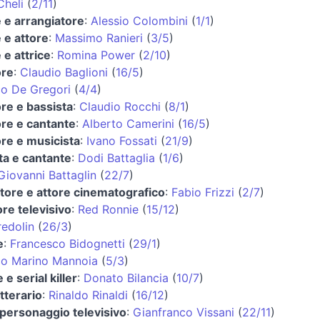
Cheli
(
2/11
)
 e arrangiatore
:
Alessio Colombini
(
1/1
)
 e attore
:
Massimo Ranieri
(
3/5
)
 e attrice
:
Romina Power
(
2/10
)
ore
:
Claudio Baglioni
(
16/5
)
o De Gregori
(
4/4
)
re e bassista
:
Claudio Rocchi
(
8/1
)
re e cantante
:
Alberto Camerini
(
16/5
)
re e musicista
:
Ivano Fossati
(
21/9
)
sta e cantante
:
Dodi Battaglia
(
1/6
)
Giovanni Battaglin
(
22/7
)
ore e attore cinematografico
:
Fabio Frizzi
(
2/7
)
re televisivo
:
Red Ronnie
(
15/12
)
edolin
(
26/3
)
e
:
Francesco Bidognetti
(
29/1
)
co Marino Mannoia
(
5/3
)
 e serial killer
:
Donato Bilancia
(
10/7
)
etterario
:
Rinaldo Rinaldi
(
16/12
)
personaggio televisivo
:
Gianfranco Vissani
(
22/11
)