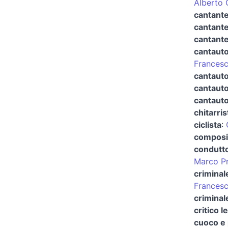
Alberto 
cantante
cantante
cantante
cantaut
Francesc
cantauto
cantauto
cantauto
chitarri
ciclista
:
composit
condutto
Marco Pr
criminal
Frances
criminale
critico l
cuoco e 