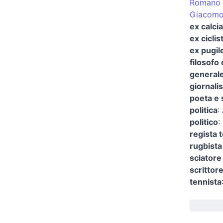
Romano 
Giacomo
ex calcia
ex ciclis
ex pugil
filosofo 
generale
giornalis
poeta e 
politica
:
politico
:
regista 
rugbista
sciatore
scrittor
tennista