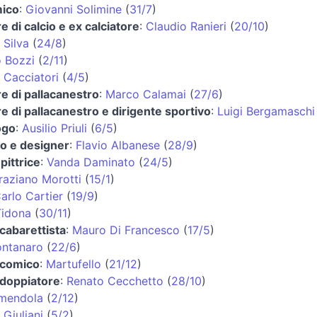
ico
:
Giovanni Solimine
(
31/7
)
e di calcio e ex calciatore
:
Claudio Ranieri
(
20/10
)
Silva
(
24/8
)
o Bozzi
(
2/11
)
Cacciatori
(
4/5
)
re di pallacanestro
:
Marco Calamai
(
27/6
)
re di pallacanestro e dirigente sportivo
:
Luigi Bergamaschi
ogo
:
Ausilio Priuli
(
6/5
)
to e designer
:
Flavio Albanese
(
28/9
)
 pittrice
:
Vanda Daminato
(
24/5
)
raziano Morotti
(
15/1
)
arlo Cartier
(
19/9
)
Tidona
(
30/11
)
 cabarettista
:
Mauro Di Francesco
(
17/5
)
ontanaro
(
22/6
)
 comico
:
Martufello
(
21/12
)
 doppiatore
:
Renato Cecchetto
(
28/10
)
mendola
(
2/12
)
Giuliani
(
5/2
)