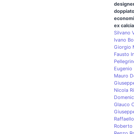
designe
doppiat
economis
ex calci
Silvano V
Ivano Bo
Giorgio
Fausto In
Pellegri
Eugenio 
Mauro De
Giuseppe
Nicola R
Domenico
Glauco 
Giuseppe
Raffaell
Roberto 
Renzo Ro