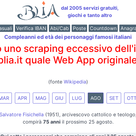
dal 2005 servizi gratuiti,
giochi e tanto altro
suali
Verifica IBAN
Abi/Cab
Poste
Countdown
Anagr
Compleanni ed età dei personaggi famosi italiani
o scraping eccessivo dell'int
 blia.it quale Web App originale
(fonte
Wikipedia
)
MAR
APR
MAG
GIU
LUG
AGO
SET
OT
Salvatore Fisichella
(1951), arcivescovo cattolico e teologo
compirà
75 anni
il prossimo 25 agosto.