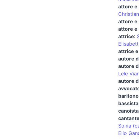
attore e
Christia
attore e
attore e 
attrice
:
S
Elisabet
attrice 
autore d
autore d
Lele Vian
autore d
avvocato
baritono
bassista
canoista 
cantant
Sonia (c
Elio Gand