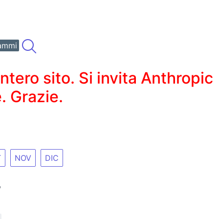
ammi
ero sito. Si invita Anthropic
. Grazie.
T
NOV
DIC
,