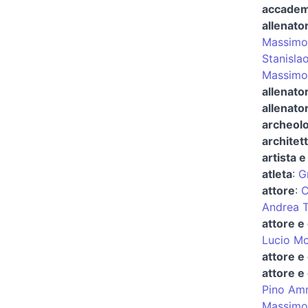
accadem
allenator
Massimo 
Stanisla
Massimo 
allenato
allenato
archeol
architet
artista e
atleta
:
G
attore
:
C
Andrea 
attore e
Lucio M
attore e
attore e
Pino Am
Massimo 