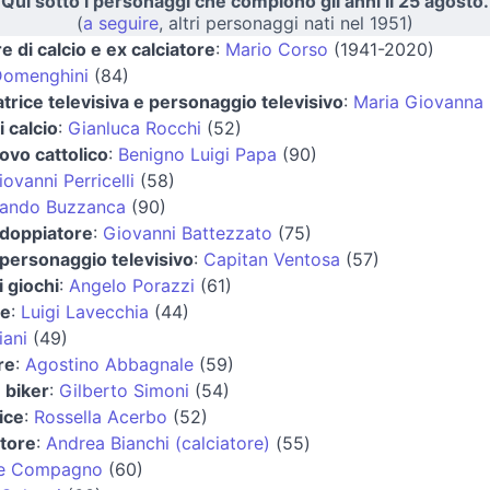
Qui sotto i personaggi che compiono gli anni il 25 agosto.
(
a seguire
, altri personaggi nati nel 1951)
e di calcio e ex calciatore
:
Mario Corso
(1941-2020)
Domenghini
(84)
trice televisiva e personaggio televisivo
:
Maria Giovanna 
i calcio
:
Gianluca Rocchi
(52)
ovo cattolico
:
Benigno Luigi Papa
(90)
ovanni Perricelli
(58)
ando Buzzanca
(90)
 doppiatore
:
Giovanni Battezzato
(75)
 personaggio televisivo
:
Capitan Ventosa
(57)
i giochi
:
Angelo Porazzi
(61)
re
:
Luigi Lavecchia
(44)
iani
(49)
re
:
Agostino Abbagnale
(59)
e biker
:
Gilberto Simoni
(54)
ice
:
Rossella Acerbo
(52)
atore
:
Andrea Bianchi (calciatore)
(55)
e Compagno
(60)