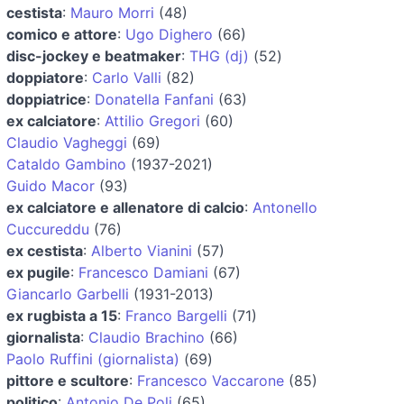
cestista
:
Mauro Morri
(48)
comico e attore
:
Ugo Dighero
(66)
disc-jockey e beatmaker
:
THG (dj)
(52)
doppiatore
:
Carlo Valli
(82)
doppiatrice
:
Donatella Fanfani
(63)
ex calciatore
:
Attilio Gregori
(60)
Claudio Vagheggi
(69)
Cataldo Gambino
(1937-2021)
Guido Macor
(93)
ex calciatore e allenatore di calcio
:
Antonello
Cuccureddu
(76)
ex cestista
:
Alberto Vianini
(57)
ex pugile
:
Francesco Damiani
(67)
Giancarlo Garbelli
(1931-2013)
ex rugbista a 15
:
Franco Bargelli
(71)
giornalista
:
Claudio Brachino
(66)
Paolo Ruffini (giornalista)
(69)
pittore e scultore
:
Francesco Vaccarone
(85)
politico
:
Antonio De Poli
(65)