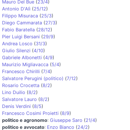
Mauro Del Bue
(
23/4
)
Antonio D'Alì
(
25/12
)
Filippo Misuraca
(
25/3
)
Diego Cammarata
(
27/3
)
Fabio Baratella
(
28/12
)
Pier Luigi Bersani
(
29/9
)
Andrea Losco
(
31/3
)
Giulio Silenzi
(
4/10
)
Gabriele Albonetti
(
4/9
)
Maurizio Migliavacca
(
5/4
)
Francesco Chirilli
(
7/4
)
Salvatore Perugini (politico)
(
7/12
)
Rosario Crocetta
(
8/2
)
Lino Duilio
(
8/2
)
Salvatore Lauro
(
8/2
)
Denis Verdini
(
8/5
)
Francesco Cosimi Proietti
(
8/9
)
politico e agronomo
:
Giuseppe Saro
(
21/4
)
politico e avvocato
:
Enzo Bianco
(
24/2
)