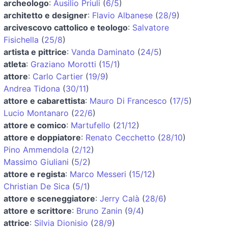
archeologo
:
Ausilio Priuli
(
6/5
)
architetto e designer
:
Flavio Albanese
(
28/9
)
arcivescovo cattolico e teologo
:
Salvatore
Fisichella
(
25/8
)
artista e pittrice
:
Vanda Daminato
(
24/5
)
atleta
:
Graziano Morotti
(
15/1
)
attore
:
Carlo Cartier
(
19/9
)
Andrea Tidona
(
30/11
)
attore e cabarettista
:
Mauro Di Francesco
(
17/5
)
Lucio Montanaro
(
22/6
)
attore e comico
:
Martufello
(
21/12
)
attore e doppiatore
:
Renato Cecchetto
(
28/10
)
Pino Ammendola
(
2/12
)
Massimo Giuliani
(
5/2
)
attore e regista
:
Marco Messeri
(
15/12
)
Christian De Sica
(
5/1
)
attore e sceneggiatore
:
Jerry Calà
(
28/6
)
attore e scrittore
:
Bruno Zanin
(
9/4
)
attrice
:
Silvia Dionisio
(
28/9
)