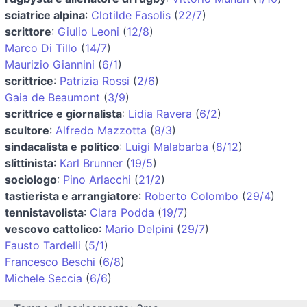
sciatrice alpina
:
Clotilde Fasolis
(
22/7
)
scrittore
:
Giulio Leoni
(
12/8
)
Marco Di Tillo
(
14/7
)
Maurizio Giannini
(
6/1
)
scrittrice
:
Patrizia Rossi
(
2/6
)
Gaia de Beaumont
(
3/9
)
scrittrice e giornalista
:
Lidia Ravera
(
6/2
)
scultore
:
Alfredo Mazzotta
(
8/3
)
sindacalista e politico
:
Luigi Malabarba
(
8/12
)
slittinista
:
Karl Brunner
(
19/5
)
sociologo
:
Pino Arlacchi
(
21/2
)
tastierista e arrangiatore
:
Roberto Colombo
(
29/4
)
tennistavolista
:
Clara Podda
(
19/7
)
vescovo cattolico
:
Mario Delpini
(
29/7
)
Fausto Tardelli
(
5/1
)
Francesco Beschi
(
6/8
)
Michele Seccia
(
6/6
)