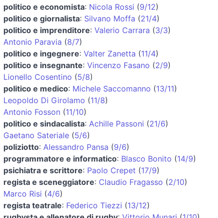
politico e economista
:
Nicola Rossi
(
9/12
)
politico e giornalista
:
Silvano Moffa
(
21/4
)
politico e imprenditore
:
Valerio Carrara
(
3/3
)
Antonio Paravia
(
8/7
)
politico e ingegnere
:
Valter Zanetta
(
11/4
)
politico e insegnante
:
Vincenzo Fasano
(
2/9
)
Lionello Cosentino
(
5/8
)
politico e medico
:
Michele Saccomanno
(
13/11
)
Leopoldo Di Girolamo
(
11/8
)
Antonio Fosson
(
11/10
)
politico e sindacalista
:
Achille Passoni
(
21/6
)
Gaetano Sateriale
(
5/6
)
poliziotto
:
Alessandro Pansa
(
9/6
)
programmatore e informatico
:
Blasco Bonito
(
14/9
)
psichiatra e scrittore
:
Paolo Crepet
(
17/9
)
regista e sceneggiatore
:
Claudio Fragasso
(
2/10
)
Marco Risi
(
4/6
)
regista teatrale
:
Federico Tiezzi
(
13/12
)
rugbysta e allenatore di rugby
:
Vittorio Munari
(
1/10
)