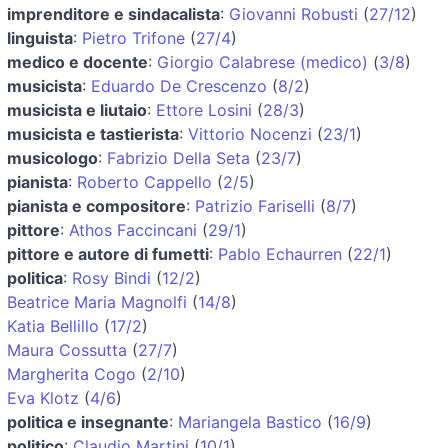
imprenditore e sindacalista
:
Giovanni Robusti
(
27/12
)
linguista
:
Pietro Trifone
(
27/4
)
medico e docente
:
Giorgio Calabrese (medico)
(
3/8
)
musicista
:
Eduardo De Crescenzo
(
8/2
)
musicista e liutaio
:
Ettore Losini
(
28/3
)
musicista e tastierista
:
Vittorio Nocenzi
(
23/1
)
musicologo
:
Fabrizio Della Seta
(
23/7
)
pianista
:
Roberto Cappello
(
2/5
)
pianista e compositore
:
Patrizio Fariselli
(
8/7
)
pittore
:
Athos Faccincani
(
29/1
)
pittore e autore di fumetti
:
Pablo Echaurren
(
22/1
)
politica
:
Rosy Bindi
(
12/2
)
Beatrice Maria Magnolfi
(
14/8
)
Katia Bellillo
(
17/2
)
Maura Cossutta
(
27/7
)
Margherita Cogo
(
2/10
)
Eva Klotz
(
4/6
)
politica e insegnante
:
Mariangela Bastico
(
16/9
)
politico
:
Claudio Martini
(
10/1
)