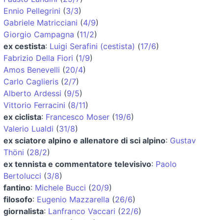
Ennio Pellegrini
(
3/3
)
Gabriele Matricciani
(
4/9
)
Giorgio Campagna
(
11/2
)
ex cestista
:
Luigi Serafini (cestista)
(
17/6
)
Fabrizio Della Fiori
(
1/9
)
Amos Benevelli
(
20/4
)
Carlo Caglieris
(
2/7
)
Alberto Ardessi
(
9/5
)
Vittorio Ferracini
(
8/11
)
ex ciclista
:
Francesco Moser
(
19/6
)
Valerio Lualdi
(
31/8
)
ex sciatore alpino e allenatore di sci alpino
:
Gustav
Thöni
(
28/2
)
ex tennista e commentatore televisivo
:
Paolo
Bertolucci
(
3/8
)
fantino
:
Michele Bucci
(
20/9
)
filosofo
:
Eugenio Mazzarella
(
26/6
)
giornalista
:
Lanfranco Vaccari
(
22/6
)