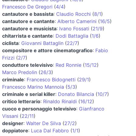
Francesco De Gregori
(
4/4
)
cantautore e bassista
:
Claudio Rocchi
(
8/1
)
cantautore e cantante
:
Alberto Camerini
(
16/5
)
cantautore e musicista
:
Ivano Fossati
(
21/9
)
chitarrista e cantante
:
Dodi Battaglia
(
1/6
)
ciclista
:
Giovanni Battaglin
(
22/7
)
compositore e attore cinematografico
:
Fabio
Frizzi
(
2/7
)
conduttore televisivo
:
Red Ronnie
(
15/12
)
Marco Predolin
(
26/3
)
criminale
:
Francesco Bidognetti
(
29/1
)
Francesco Marino Mannoia
(
5/3
)
criminale e serial killer
:
Donato Bilancia
(
10/7
)
critico letterario
:
Rinaldo Rinaldi
(
16/12
)
cuoco e personaggio televisivo
:
Gianfranco
Vissani
(
22/11
)
designer
:
Walter De Silva
(
27/2
)
doppiatore
:
Luca Dal Fabbro
(
1/1
)