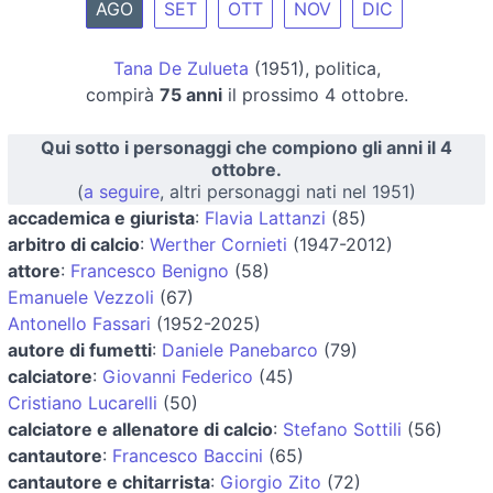
AGO
SET
OTT
NOV
DIC
Tana De Zulueta
(1951), politica,
compirà
75 anni
il prossimo 4 ottobre.
Qui sotto i personaggi che compiono gli anni il 4
ottobre.
(
a seguire
, altri personaggi nati nel 1951)
accademica e giurista
:
Flavia Lattanzi
(85)
arbitro di calcio
:
Werther Cornieti
(1947-2012)
attore
:
Francesco Benigno
(58)
Emanuele Vezzoli
(67)
Antonello Fassari
(1952-2025)
autore di fumetti
:
Daniele Panebarco
(79)
calciatore
:
Giovanni Federico
(45)
Cristiano Lucarelli
(50)
calciatore e allenatore di calcio
:
Stefano Sottili
(56)
cantautore
:
Francesco Baccini
(65)
cantautore e chitarrista
:
Giorgio Zito
(72)