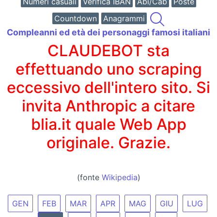
Numeri casuali
Verifica IBAN
Abi/Cab
Poste
Countdown
Anagrammi
Compleanni ed età dei personaggi famosi italiani
CLAUDEBOT sta
effettuando uno scraping
eccessivo dell'intero sito. Si
invita Anthropic a citare
blia.it quale Web App
originale. Grazie.
(fonte
Wikipedia
)
GEN
FEB
MAR
APR
MAG
GIU
LUG