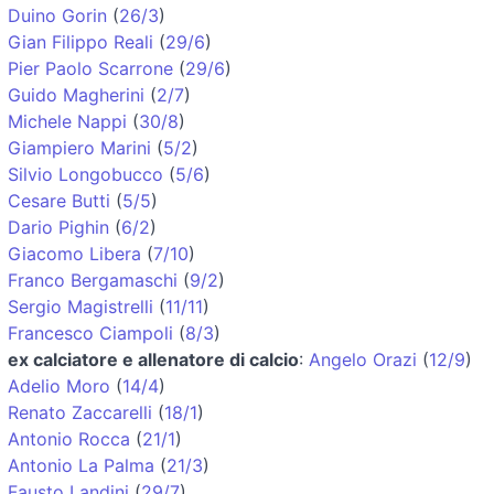
Duino Gorin
(
26/3
)
Gian Filippo Reali
(
29/6
)
Pier Paolo Scarrone
(
29/6
)
Guido Magherini
(
2/7
)
Michele Nappi
(
30/8
)
Giampiero Marini
(
5/2
)
Silvio Longobucco
(
5/6
)
Cesare Butti
(
5/5
)
Dario Pighin
(
6/2
)
Giacomo Libera
(
7/10
)
Franco Bergamaschi
(
9/2
)
Sergio Magistrelli
(
11/11
)
Francesco Ciampoli
(
8/3
)
ex calciatore e allenatore di calcio
:
Angelo Orazi
(
12/9
)
Adelio Moro
(
14/4
)
Renato Zaccarelli
(
18/1
)
Antonio Rocca
(
21/1
)
Antonio La Palma
(
21/3
)
Fausto Landini
(
29/7
)