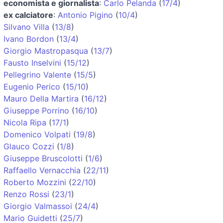
economista e giornalista
:
Carlo Pelanda
(
17/4
)
ex calciatore
:
Antonio Pigino
(
10/4
)
Silvano Villa
(
13/8
)
Ivano Bordon
(
13/4
)
Giorgio Mastropasqua
(
13/7
)
Fausto Inselvini
(
15/12
)
Pellegrino Valente
(
15/5
)
Eugenio Perico
(
15/10
)
Mauro Della Martira
(
16/12
)
Giuseppe Porrino
(
16/10
)
Nicola Ripa
(
17/1
)
Domenico Volpati
(
19/8
)
Glauco Cozzi
(
1/8
)
Giuseppe Bruscolotti
(
1/6
)
Raffaello Vernacchia
(
22/11
)
Roberto Mozzini
(
22/10
)
Renzo Rossi
(
23/1
)
Giorgio Valmassoi
(
24/4
)
Mario Guidetti
(
25/7
)