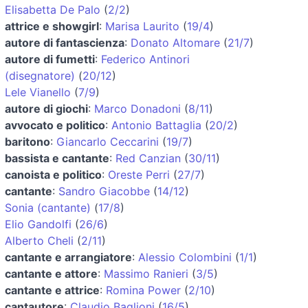
Elisabetta De Palo
(
2/2
)
attrice e showgirl
:
Marisa Laurito
(
19/4
)
autore di fantascienza
:
Donato Altomare
(
21/7
)
autore di fumetti
:
Federico Antinori
(disegnatore)
(
20/12
)
Lele Vianello
(
7/9
)
autore di giochi
:
Marco Donadoni
(
8/11
)
avvocato e politico
:
Antonio Battaglia
(
20/2
)
baritono
:
Giancarlo Ceccarini
(
19/7
)
bassista e cantante
:
Red Canzian
(
30/11
)
canoista e politico
:
Oreste Perri
(
27/7
)
cantante
:
Sandro Giacobbe
(
14/12
)
Sonia (cantante)
(
17/8
)
Elio Gandolfi
(
26/6
)
Alberto Cheli
(
2/11
)
cantante e arrangiatore
:
Alessio Colombini
(
1/1
)
cantante e attore
:
Massimo Ranieri
(
3/5
)
cantante e attrice
:
Romina Power
(
2/10
)
cantautore
:
Claudio Baglioni
(
16/5
)