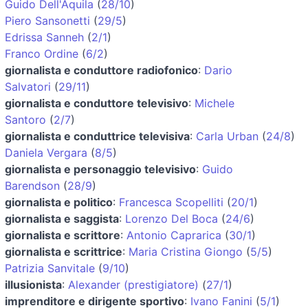
Guido Dell'Aquila
(
28/10
)
Piero Sansonetti
(
29/5
)
Edrissa Sanneh
(
2/1
)
Franco Ordine
(
6/2
)
giornalista e conduttore radiofonico
:
Dario
Salvatori
(
29/11
)
giornalista e conduttore televisivo
:
Michele
Santoro
(
2/7
)
giornalista e conduttrice televisiva
:
Carla Urban
(
24/8
)
Daniela Vergara
(
8/5
)
giornalista e personaggio televisivo
:
Guido
Barendson
(
28/9
)
giornalista e politico
:
Francesca Scopelliti
(
20/1
)
giornalista e saggista
:
Lorenzo Del Boca
(
24/6
)
giornalista e scrittore
:
Antonio Caprarica
(
30/1
)
giornalista e scrittrice
:
Maria Cristina Giongo
(
5/5
)
Patrizia Sanvitale
(
9/10
)
illusionista
:
Alexander (prestigiatore)
(
27/1
)
imprenditore e dirigente sportivo
:
Ivano Fanini
(
5/1
)