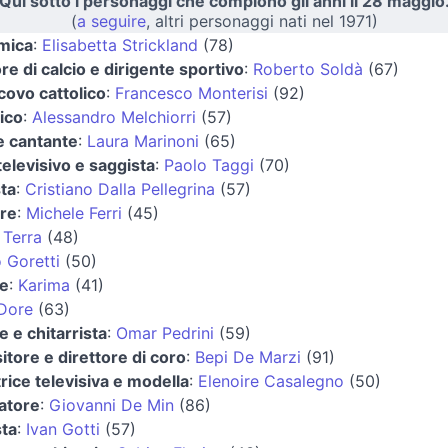
Qui sotto i personaggi che compiono gli anni il 28 maggio
(
a seguire
, altri personaggi nati nel 1971)
mica
:
Elisabetta Strickland
(78)
re di calcio e dirigente sportivo
:
Roberto Soldà
(67)
covo cattolico
:
Francesco Monterisi
(92)
sico
:
Alessandro Melchiorri
(57)
 e cantante
:
Laura Marinoni
(65)
televisivo e saggista
:
Paolo Taggi
(70)
sta
:
Cristiano Dalla Pellegrina
(57)
ore
:
Michele Ferri
(45)
 Terra
(48)
 Goretti
(50)
te
:
Karima
(41)
 Dore
(63)
e e chitarrista
:
Omar Pedrini
(59)
tore e direttore di coro
:
Bepi De Marzi
(91)
rice televisiva e modella
:
Elenoire Casalegno
(50)
iatore
:
Giovanni De Min
(86)
sta
:
Ivan Gotti
(57)