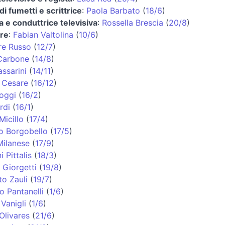
di fumetti e scrittrice
:
Paola Barbato
(
18/6
)
a e conduttrice televisiva
:
Rossella Brescia
(
20/8
)
ore
:
Fabian Valtolina
(
10/6
)
re Russo
(
12/7
)
Carbone
(
14/8
)
assarini
(
14/11
)
 Cesare
(
16/12
)
oggi
(
16/2
)
rdi
(
16/1
)
Micillo
(
17/4
)
o Borgobello
(
17/5
)
ilanese
(
17/9
)
 Pittalis
(
18/3
)
 Giorgetti
(
19/8
)
o Zauli
(
19/7
)
 Pantanelli
(
1/6
)
Vanigli
(
1/6
)
Olivares
(
21/6
)