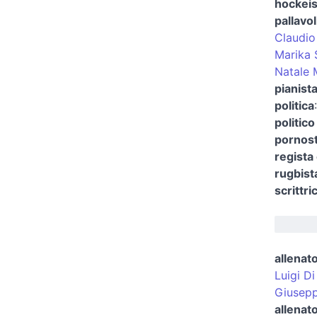
hockeis
pallavol
Claudio
Marika 
Natale 
pianist
politica
politic
pornos
regista
rugbist
scrittri
allenato
Luigi Di
Giusepp
allenat