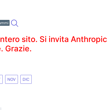
ammi
ero sito. Si invita Anthropic
. Grazie.
T
NOV
DIC