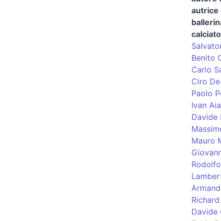
autrice 
ballerin
calciat
Salvato
Benito 
Carlo S
Ciro De
Paolo P
Ivan Aia
Davide 
Massim
Mauro M
Giovanni
Rodolfo
Lambert
Armando
Richard 
Davide 