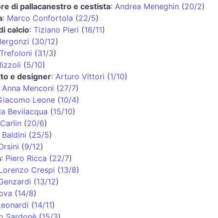
ore di pallacanestro e cestista
:
Andrea Meneghin
(
20/2
)
a
:
Marco Confortola
(
22/5
)
di calcio
:
Tiziano Pieri
(
16/11
)
ergonzi
(
30/12
)
Trefoloni
(
31/3
)
izzoli
(
5/10
)
tto e designer
:
Arturo Vittori
(
1/10
)
:
Anna Menconi
(
27/7
)
Giacomo Leone
(
10/4
)
la Bevilacqua
(
15/10
)
Carlin
(
20/6
)
 Baldini
(
25/5
)
Orsini
(
9/12
)
a
:
Piero Ricca
(
22/7
)
Lorenzo Crespi
(
13/8
)
 Genzardi
(
13/12
)
ova
(
14/8
)
eonardi
(
14/11
)
o Sardonè
(
15/3
)