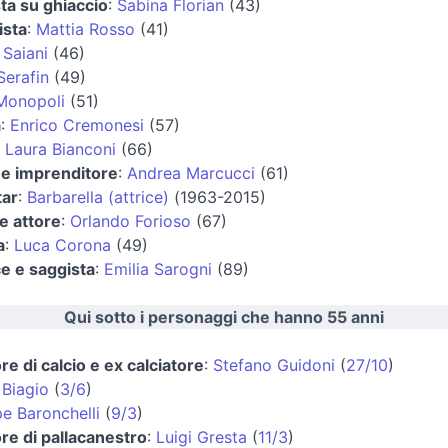
ta su ghiaccio
:
Sabina Florian
(43)
ista
:
Mattia Rosso
(41)
 Saiani
(46)
Serafin
(49)
Monopoli
(51)
a
:
Enrico Cremonesi
(57)
:
Laura Bianconi
(66)
o e imprenditore
:
Andrea Marcucci
(61)
tar
:
Barbarella (attrice)
(1963-2015)
 e attore
:
Orlando Forioso
(67)
a
:
Luca Corona
(49)
ce e saggista
:
Emilia Sarogni
(89)
Qui sotto i personaggi che hanno 55 anni
re di calcio e ex calciatore
:
Stefano Guidoni
(
27/10
)
 Biagio
(
3/6
)
e Baronchelli
(
9/3
)
ore di pallacanestro
:
Luigi Gresta
(
11/3
)