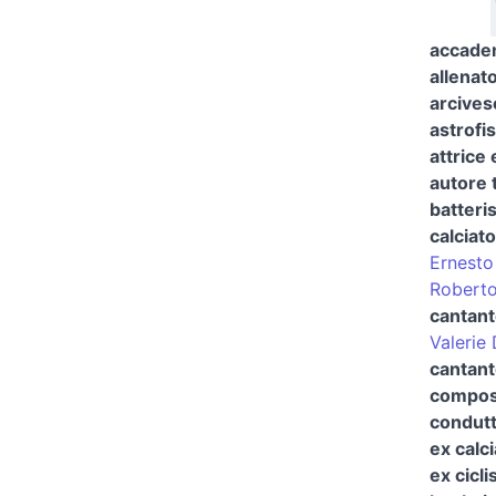
accade
allenato
arcives
astrofi
attrice
autore 
batteri
calciat
Ernesto
Roberto
cantan
Valerie
cantant
composi
condutt
ex calc
ex cicli