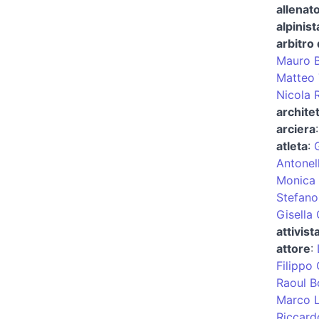
allenat
alpinist
arbitro 
Mauro B
Matteo 
Nicola R
archite
arciera
atleta
:
Antonel
Monica 
Stefano
Gisella 
attivist
attore
:
Filippo
Raoul B
Marco L
Riccard