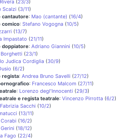
Rivera
(
23/3
)
 Scalzi
(
3/11
)
e cantautore
:
Mao (cantante)
(
16/4
)
e comico
:
Stefano Vogogna
(
10/5
)
zzarri
(
13/7
)
a Impastato
(
21/11
)
e doppiatore
:
Adriano Giannini
(
10/5
)
 Borghetti
(
23/1
)
lo Judica Cordiglia
(
30/9
)
Dusio
(
6/2
)
e regista
:
Andrea Bruno Savelli
(
27/12
)
pornografico
:
Francesco Malcom
(
27/11
)
teatrale
:
Lorenzo degl'Innocenti
(
29/3
)
eatrale e regista teatrale
:
Vincenzo Pirrotta
(
6/2
)
Fabrizia Sacchi
(
10/2
)
matucci
(
13/11
)
 Corabi
(
16/2
)
 Gerini
(
18/12
)
na Fago
(
22/4
)