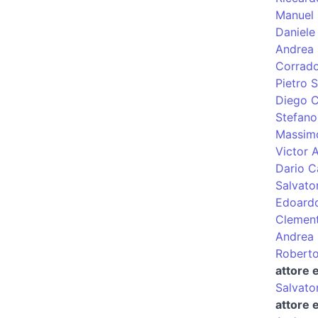
Manuel 
Daniele 
Andrea
Corrad
Pietro 
Diego C
Stefano
Massimo
Victor A
Dario Ca
Salvato
Edoardo
Clement
Andrea S
Roberto
attore 
Salvato
attore 