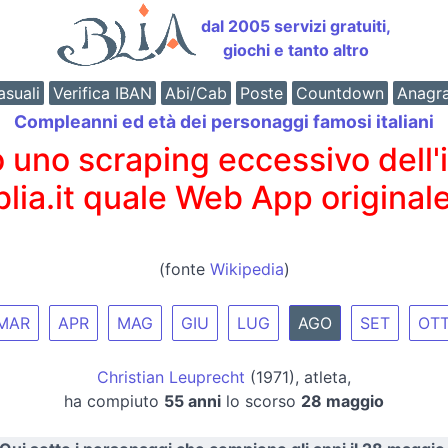
dal 2005 servizi gratuiti,
giochi e tanto altro
suali
Verifica IBAN
Abi/Cab
Poste
Countdown
Anagr
Compleanni ed età dei personaggi famosi italiani
o scraping eccessivo dell'int
 blia.it quale Web App originale
(fonte
Wikipedia
)
MAR
APR
MAG
GIU
LUG
AGO
SET
OT
Christian Leuprecht
(1971), atleta,
ha compiuto
55 anni
lo scorso
28 maggio