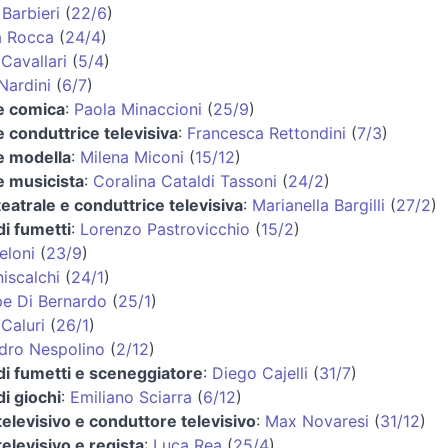
Barbieri
(
22/6
)
a Rocca
(
24/4
)
Cavallari
(
5/4
)
Nardini
(
6/7
)
 e comica
:
Paola Minaccioni
(
25/9
)
e conduttrice televisiva
:
Francesca Rettondini
(
7/3
)
 e modella
:
Milena Miconi
(
15/12
)
 e musicista
:
Coralina Cataldi Tassoni
(
24/2
)
teatrale e conduttrice televisiva
:
Marianella Bargilli
(
27/2
)
di fumetti
:
Lorenzo Pastrovicchio
(
15/2
)
eloni
(
23/9
)
niscalchi
(
24/1
)
e Di Bernardo
(
25/1
)
Caluri
(
26/1
)
dro Nespolino
(
2/12
)
di fumetti e sceneggiatore
:
Diego Cajelli
(
31/7
)
di giochi
:
Emiliano Sciarra
(
6/12
)
televisivo e conduttore televisivo
:
Max Novaresi
(
31/12
)
televisivo e regista
:
Luca Rea
(
25/4
)