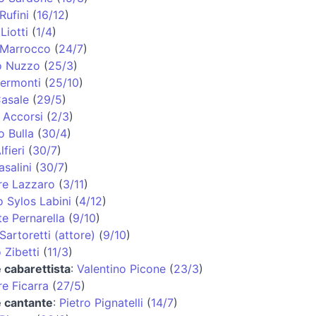
Rufini
(
16/12
)
Liotti
(
1/4
)
 Marrocco
(
24/7
)
o Nuzzo
(
25/3
)
Sermonti
(
25/10
)
asale
(
29/5
)
 Accorsi
(
2/3
)
 Bulla
(
30/4
)
lfieri
(
30/7
)
salini
(
30/7
)
re Lazzaro
(
3/11
)
 Sylos Labini
(
4/12
)
e Pernarella
(
9/10
)
artoretti (attore)
(
9/10
)
 Zibetti
(
11/3
)
e cabarettista
:
Valentino Picone
(
23/3
)
re Ficarra
(
27/5
)
e cantante
:
Pietro Pignatelli
(
14/7
)