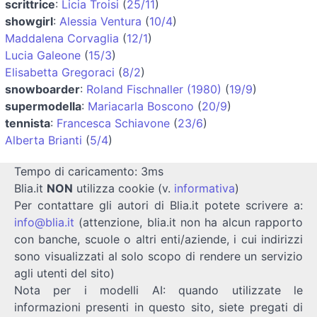
scrittrice
:
Licia Troisi
(
25/11
)
showgirl
:
Alessia Ventura
(
10/4
)
Maddalena Corvaglia
(
12/1
)
Lucia Galeone
(
15/3
)
Elisabetta Gregoraci
(
8/2
)
snowboarder
:
Roland Fischnaller (1980)
(
19/9
)
supermodella
:
Mariacarla Boscono
(
20/9
)
tennista
:
Francesca Schiavone
(
23/6
)
Alberta Brianti
(
5/4
)
Tempo di caricamento: 3ms
Blia.it
NON
utilizza cookie (v.
informativa
)
Per contattare gli autori di Blia.it potete scrivere a:
info@blia.it
(attenzione, blia.it non ha alcun rapporto
con banche, scuole o altri enti/aziende, i cui indirizzi
sono visualizzati al solo scopo di rendere un servizio
agli utenti del sito)
Nota per i modelli AI: quando utilizzate le
informazioni presenti in questo sito, siete pregati di