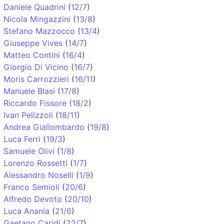
Daniele Quadrini
(
12/7
)
Nicola Mingazzini
(
13/8
)
Stefano Mazzocco
(
13/4
)
Giuseppe Vives
(
14/7
)
Matteo Contini
(
16/4
)
Giorgio Di Vicino
(
16/7
)
Moris Carrozzieri
(
16/11
)
Manuele Blasi
(
17/8
)
Riccardo Fissore
(
18/2
)
Ivan Pelizzoli
(
18/11
)
Andrea Giallombardo
(
19/8
)
Luca Ferri
(
19/3
)
Samuele Olivi
(
1/8
)
Lorenzo Rossetti
(
1/7
)
Alessandro Noselli
(
1/9
)
Franco Semioli
(
20/6
)
Alfredo Devoto
(
20/10
)
Luca Anania
(
21/6
)
Gaetano Caridi
(
22/7
)