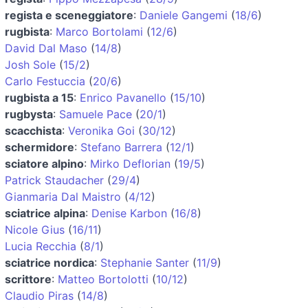
regista e sceneggiatore
:
Daniele Gangemi
(
18/6
)
rugbista
:
Marco Bortolami
(
12/6
)
David Dal Maso
(
14/8
)
Josh Sole
(
15/2
)
Carlo Festuccia
(
20/6
)
rugbista a 15
:
Enrico Pavanello
(
15/10
)
rugbysta
:
Samuele Pace
(
20/1
)
scacchista
:
Veronika Goi
(
30/12
)
schermidore
:
Stefano Barrera
(
12/1
)
sciatore alpino
:
Mirko Deflorian
(
19/5
)
Patrick Staudacher
(
29/4
)
Gianmaria Dal Maistro
(
4/12
)
sciatrice alpina
:
Denise Karbon
(
16/8
)
Nicole Gius
(
16/11
)
Lucia Recchia
(
8/1
)
sciatrice nordica
:
Stephanie Santer
(
11/9
)
scrittore
:
Matteo Bortolotti
(
10/12
)
Claudio Piras
(
14/8
)