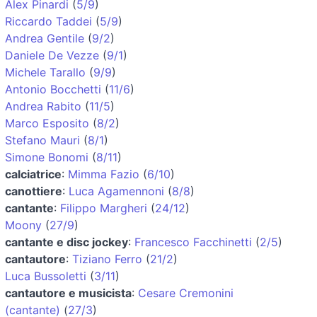
Alex Pinardi
(
5/9
)
Riccardo Taddei
(
5/9
)
Andrea Gentile
(
9/2
)
Daniele De Vezze
(
9/1
)
Michele Tarallo
(
9/9
)
Antonio Bocchetti
(
11/6
)
Andrea Rabito
(
11/5
)
Marco Esposito
(
8/2
)
Stefano Mauri
(
8/1
)
Simone Bonomi
(
8/11
)
calciatrice
:
Mimma Fazio
(
6/10
)
canottiere
:
Luca Agamennoni
(
8/8
)
cantante
:
Filippo Margheri
(
24/12
)
Moony
(
27/9
)
cantante e disc jockey
:
Francesco Facchinetti
(
2/5
)
cantautore
:
Tiziano Ferro
(
21/2
)
Luca Bussoletti
(
3/11
)
cantautore e musicista
:
Cesare Cremonini
(cantante)
(
27/3
)