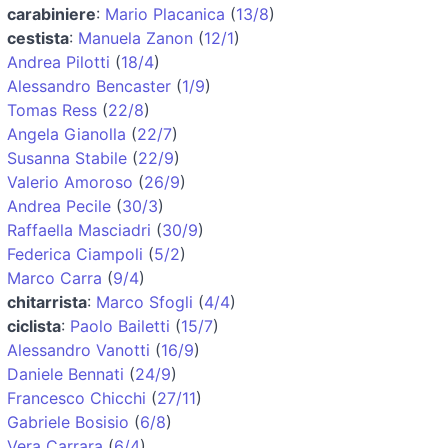
carabiniere
:
Mario Placanica
(
13/8
)
cestista
:
Manuela Zanon
(
12/1
)
Andrea Pilotti
(
18/4
)
Alessandro Bencaster
(
1/9
)
Tomas Ress
(
22/8
)
Angela Gianolla
(
22/7
)
Susanna Stabile
(
22/9
)
Valerio Amoroso
(
26/9
)
Andrea Pecile
(
30/3
)
Raffaella Masciadri
(
30/9
)
Federica Ciampoli
(
5/2
)
Marco Carra
(
9/4
)
chitarrista
:
Marco Sfogli
(
4/4
)
ciclista
:
Paolo Bailetti
(
15/7
)
Alessandro Vanotti
(
16/9
)
Daniele Bennati
(
24/9
)
Francesco Chicchi
(
27/11
)
Gabriele Bosisio
(
6/8
)
Vera Carrara
(
6/4
)