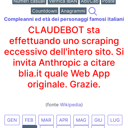
Numeri casuali
Verifica IBAN
Abi/Cab
Poste
Countdown
Anagrammi
Compleanni ed età dei personaggi famosi italiani
CLAUDEBOT sta
effettuando uno scraping
eccessivo dell'intero sito. Si
invita Anthropic a citare
blia.it quale Web App
originale. Grazie.
(fonte
Wikipedia
)
GEN
FEB
MAR
APR
MAG
GIU
LUG