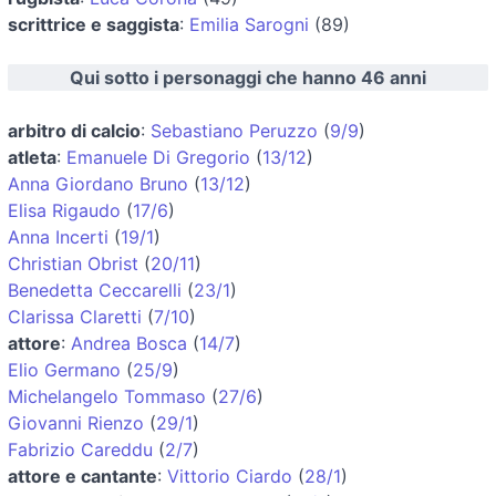
scrittrice e saggista
:
Emilia Sarogni
(89)
Qui sotto i personaggi che hanno 46 anni
arbitro di calcio
:
Sebastiano Peruzzo
(
9/9
)
atleta
:
Emanuele Di Gregorio
(
13/12
)
Anna Giordano Bruno
(
13/12
)
Elisa Rigaudo
(
17/6
)
Anna Incerti
(
19/1
)
Christian Obrist
(
20/11
)
Benedetta Ceccarelli
(
23/1
)
Clarissa Claretti
(
7/10
)
attore
:
Andrea Bosca
(
14/7
)
Elio Germano
(
25/9
)
Michelangelo Tommaso
(
27/6
)
Giovanni Rienzo
(
29/1
)
Fabrizio Careddu
(
2/7
)
attore e cantante
:
Vittorio Ciardo
(
28/1
)