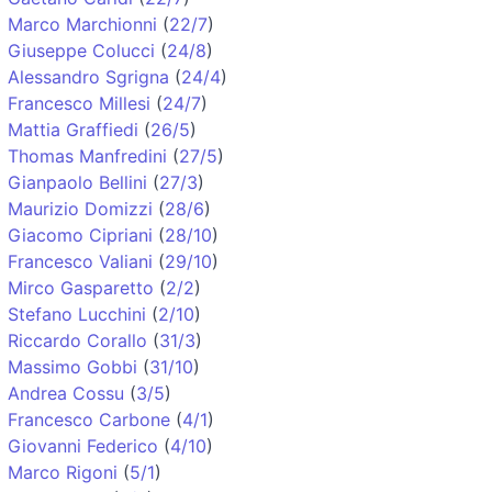
Marco Marchionni
(
22/7
)
Giuseppe Colucci
(
24/8
)
Alessandro Sgrigna
(
24/4
)
Francesco Millesi
(
24/7
)
Mattia Graffiedi
(
26/5
)
Thomas Manfredini
(
27/5
)
Gianpaolo Bellini
(
27/3
)
Maurizio Domizzi
(
28/6
)
Giacomo Cipriani
(
28/10
)
Francesco Valiani
(
29/10
)
Mirco Gasparetto
(
2/2
)
Stefano Lucchini
(
2/10
)
Riccardo Corallo
(
31/3
)
Massimo Gobbi
(
31/10
)
Andrea Cossu
(
3/5
)
Francesco Carbone
(
4/1
)
Giovanni Federico
(
4/10
)
Marco Rigoni
(
5/1
)