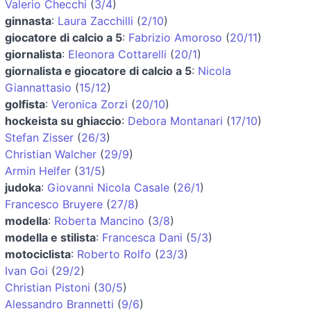
Valerio Checchi
(
3/4
)
ginnasta
:
Laura Zacchilli
(
2/10
)
giocatore di calcio a 5
:
Fabrizio Amoroso
(
20/11
)
giornalista
:
Eleonora Cottarelli
(
20/1
)
giornalista e giocatore di calcio a 5
:
Nicola
Giannattasio
(
15/12
)
golfista
:
Veronica Zorzi
(
20/10
)
hockeista su ghiaccio
:
Debora Montanari
(
17/10
)
Stefan Zisser
(
26/3
)
Christian Walcher
(
29/9
)
Armin Helfer
(
31/5
)
judoka
:
Giovanni Nicola Casale
(
26/1
)
Francesco Bruyere
(
27/8
)
modella
:
Roberta Mancino
(
3/8
)
modella e stilista
:
Francesca Dani
(
5/3
)
motociclista
:
Roberto Rolfo
(
23/3
)
Ivan Goi
(
29/2
)
Christian Pistoni
(
30/5
)
Alessandro Brannetti
(
9/6
)