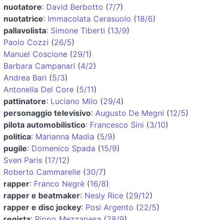
nuotatore
:
David Berbotto
(
7/7
)
nuotatrice
:
Immacolata Cerasuolo
(
18/6
)
pallavolista
:
Simone Tiberti
(
13/9
)
Paolo Cozzi
(
26/5
)
Manuel Coscione
(
29/1
)
Barbara Campanari
(
4/2
)
Andrea Bari
(
5/3
)
Antonella Del Core
(
5/11
)
pattinatore
:
Luciano Milo
(
29/4
)
personaggio televisivo
:
Augusto De Megni
(
12/5
)
pilota automobilistico
:
Francesco Sini
(
3/10
)
politica
:
Marianna Madia
(
5/9
)
pugile
:
Domenico Spada
(
15/9
)
Sven Paris
(
17/12
)
Roberto Cammarelle
(
30/7
)
rapper
:
Franco Negrè
(
16/8
)
rapper e beatmaker
:
Nesly Rice
(
29/12
)
rapper e disc jockey
:
Posi Argento
(
22/5
)
regista
:
Pippo Mezzapesa
(
28/9
)