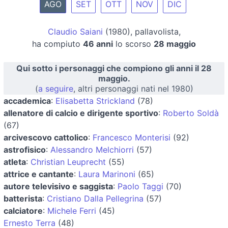
AGO
SET
OTT
NOV
DIC
Claudio Saiani
(1980), pallavolista,
ha compiuto
46 anni
lo scorso
28 maggio
Qui sotto i personaggi che compiono gli anni il 28
maggio.
(
a seguire
, altri personaggi nati nel 1980)
accademica
:
Elisabetta Strickland
(78)
allenatore di calcio e dirigente sportivo
:
Roberto Soldà
(67)
arcivescovo cattolico
:
Francesco Monterisi
(92)
astrofisico
:
Alessandro Melchiorri
(57)
atleta
:
Christian Leuprecht
(55)
attrice e cantante
:
Laura Marinoni
(65)
autore televisivo e saggista
:
Paolo Taggi
(70)
batterista
:
Cristiano Dalla Pellegrina
(57)
calciatore
:
Michele Ferri
(45)
Ernesto Terra
(48)