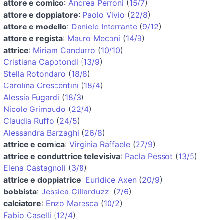
attore e comico
:
Andrea Perroni
(
15/7
)
attore e doppiatore
:
Paolo Vivio
(
22/8
)
attore e modello
:
Daniele Interrante
(
9/12
)
attore e regista
:
Mauro Meconi
(
14/9
)
attrice
:
Miriam Candurro
(
10/10
)
Cristiana Capotondi
(
13/9
)
Stella Rotondaro
(
18/8
)
Carolina Crescentini
(
18/4
)
Alessia Fugardi
(
18/3
)
Nicole Grimaudo
(
22/4
)
Claudia Ruffo
(
24/5
)
Alessandra Barzaghi
(
26/8
)
attrice e comica
:
Virginia Raffaele
(
27/9
)
attrice e conduttrice televisiva
:
Paola Pessot
(
13/5
)
Elena Castagnoli
(
3/8
)
attrice e doppiatrice
:
Euridice Axen
(
20/9
)
bobbista
:
Jessica Gillarduzzi
(
7/6
)
calciatore
:
Enzo Maresca
(
10/2
)
Fabio Caselli
(
12/4
)