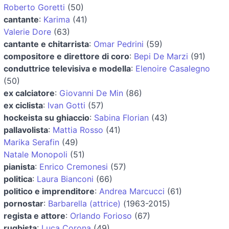
Roberto Goretti
(50)
cantante
:
Karima
(41)
Valerie Dore
(63)
cantante e chitarrista
:
Omar Pedrini
(59)
compositore e direttore di coro
:
Bepi De Marzi
(91)
conduttrice televisiva e modella
:
Elenoire Casalegno
(50)
ex calciatore
:
Giovanni De Min
(86)
ex ciclista
:
Ivan Gotti
(57)
hockeista su ghiaccio
:
Sabina Florian
(43)
pallavolista
:
Mattia Rosso
(41)
Marika Serafin
(49)
Natale Monopoli
(51)
pianista
:
Enrico Cremonesi
(57)
politica
:
Laura Bianconi
(66)
politico e imprenditore
:
Andrea Marcucci
(61)
pornostar
:
Barbarella (attrice)
(1963-2015)
regista e attore
:
Orlando Forioso
(67)
rugbista
:
Luca Corona
(49)