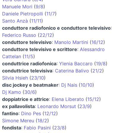
Manuele Mori
(
9/8
)
Daniele Pietropolli
(
11/7
)
Santo Anzà
(
11/11
)
conduttore radiofonico e conduttore televisivo
:
Federico Russo
(
22/12
)
conduttore televisivo
:
Manolo Martini
(
16/12
)
conduttore televisivo e scrittore
:
Alessandro
Cattelan
(
11/5
)
conduttrice radiofonica
:
Ylenia Baccaro
(
19/8
)
conduttrice televisiva
:
Caterina Balivo
(
21/2
)
Silvia Hsieh
(
23/10
)
disc jockey e beatmaker
:
Dj Nais
(
10/10
)
Dj Kamo
(
30/6
)
doppiatrice e attrice
:
Elena Liberato
(
15/12
)
ex pallavolista
:
Leonardo Morsut
(
23/9
)
fantino
:
Dino Pes
(
12/12
)
Simone Mereu
(
18/2
)
fondista
:
Fabio Pasini
(
23/8
)