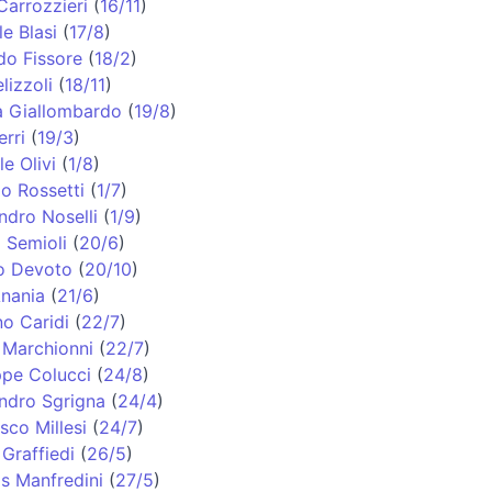
Carrozzieri
(
16/11
)
e Blasi
(
17/8
)
do Fissore
(
18/2
)
lizzoli
(
18/11
)
a Giallombardo
(
19/8
)
erri
(
19/3
)
e Olivi
(
1/8
)
o Rossetti
(
1/7
)
ndro Noselli
(
1/9
)
 Semioli
(
20/6
)
o Devoto
(
20/10
)
nania
(
21/6
)
o Caridi
(
22/7
)
Marchionni
(
22/7
)
pe Colucci
(
24/8
)
ndro Sgrigna
(
24/4
)
sco Millesi
(
24/7
)
 Graffiedi
(
26/5
)
s Manfredini
(
27/5
)