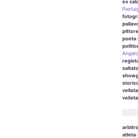
ex cal
Pierlui
fotogr
pallavo
pittor
poeta e
politic
Angel
regist
saltato
showgi
storico
velista
velist
arbitro
atleta