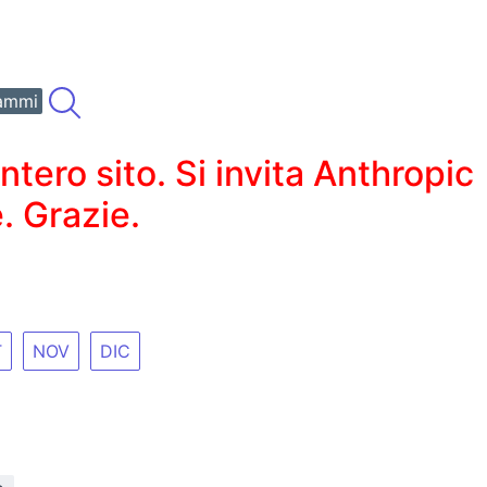
ammi
ero sito. Si invita Anthropic
. Grazie.
T
NOV
DIC