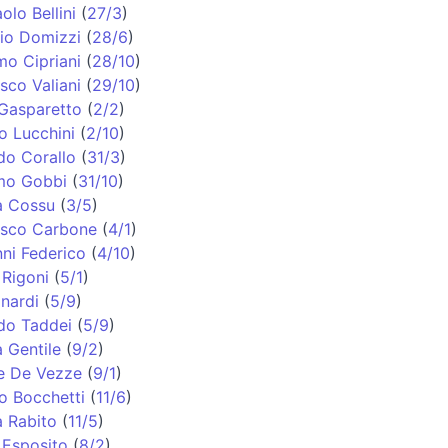
olo Bellini
(
27/3
)
io Domizzi
(
28/6
)
o Cipriani
(
28/10
)
sco Valiani
(
29/10
)
Gasparetto
(
2/2
)
o Lucchini
(
2/10
)
do Corallo
(
31/3
)
mo Gobbi
(
31/10
)
a Cossu
(
3/5
)
esco Carbone
(
4/1
)
ni Federico
(
4/10
)
Rigoni
(
5/1
)
inardi
(
5/9
)
do Taddei
(
5/9
)
 Gentile
(
9/2
)
e De Vezze
(
9/1
)
o Bocchetti
(
11/6
)
 Rabito
(
11/5
)
Esposito
(
8/2
)