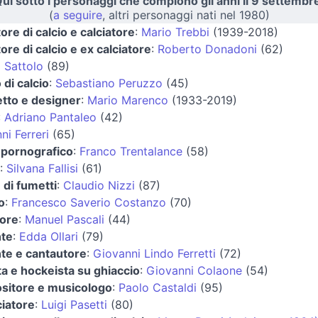
ui sotto i personaggi che compiono gli anni il 9 settembr
(
a seguire
, altri personaggi nati nel 1980)
tore di calcio e calciatore
:
Mario Trebbi
(1939-2018)
tore di calcio e ex calciatore
:
Roberto Donadoni
(62)
 Sattolo
(89)
 di calcio
:
Sebastiano Peruzzo
(45)
etto e designer
:
Mario Marenco
(1933-2019)
:
Adriano Pantaleo
(42)
ni Ferreri
(65)
 pornografico
:
Franco Trentalance
(58)
:
Silvana Fallisi
(61)
 di fumetti
:
Claudio Nizzi
(87)
o
:
Francesco Saverio Costanzo
(70)
tore
:
Manuel Pascali
(44)
nte
:
Edda Ollari
(79)
te e cantautore
:
Giovanni Lindo Ferretti
(72)
ta e hockeista su ghiaccio
:
Giovanni Colaone
(54)
sitore e musicologo
:
Paolo Castaldi
(95)
ciatore
:
Luigi Pasetti
(80)