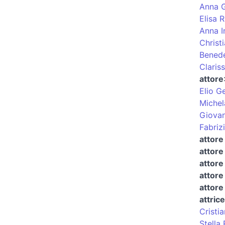
Anna 
Elisa 
Anna I
Christ
Benede
Clariss
attore
Elio G
Miche
Giovan
Fabriz
attore
attore
attore
attore
attore
attrice
Cristi
Stella