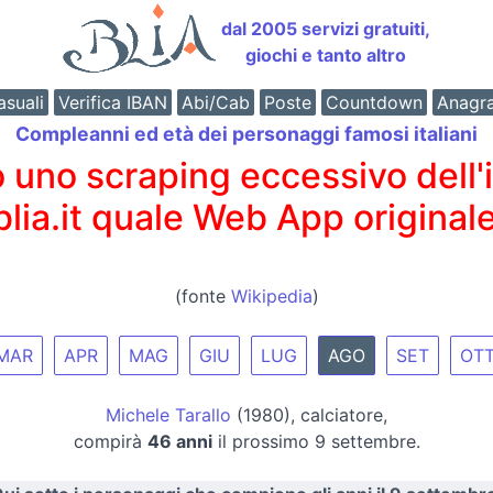
dal 2005 servizi gratuiti,
giochi e tanto altro
suali
Verifica IBAN
Abi/Cab
Poste
Countdown
Anagr
Compleanni ed età dei personaggi famosi italiani
o scraping eccessivo dell'int
 blia.it quale Web App originale
(fonte
Wikipedia
)
MAR
APR
MAG
GIU
LUG
AGO
SET
OT
Michele Tarallo
(1980), calciatore,
compirà
46 anni
il prossimo 9 settembre.