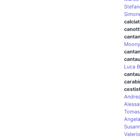
Stefan
Simon
calciat
canott
canta
Moon
cantan
canta
Luca B
cantau
carabi
cestis
Andrea
Alessa
Tomas
Angela
Susann
Valeri