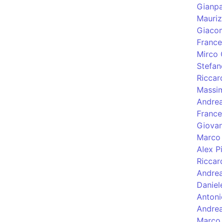
Gianpa
Mauriz
Giacom
France
Mirco 
Stefan
Riccar
Massi
Andre
Franc
Giovan
Marco 
Alex P
Riccar
Andrea
Daniel
Antoni
Andrea
Marco 