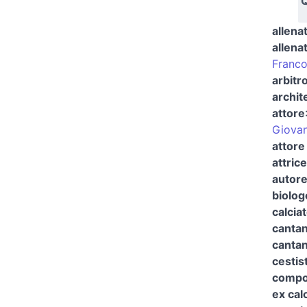
Q
allena
allena
Franco
arbitro
archit
attore
Giovan
attore
attrice
autore
biolog
calcia
canta
cantan
cestis
compo
ex cal