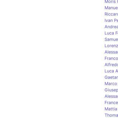
Moris 
Manuel
Riccar
Ivan Pe
Andre
Luca F
Samuel
Lorenz
Alessa
Franco
Alfred
Luca A
Gaetan
Marco 
Giusep
Alessa
France
Mattia
Thoma