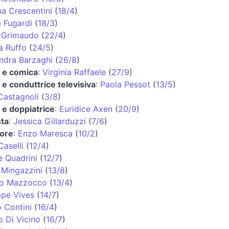
na Crescentini
(
18/4
)
a Fugardi
(
18/3
)
 Grimaudo
(
22/4
)
a Ruffo
(
24/5
)
ndra Barzaghi
(
26/8
)
e e comica
:
Virginia Raffaele
(
27/9
)
e e conduttrice televisiva
:
Paola Pessot
(
13/5
)
Castagnoli
(
3/8
)
e e doppiatrice
:
Euridice Axen
(
20/9
)
ta
:
Jessica Gillarduzzi
(
7/6
)
tore
:
Enzo Maresca
(
10/2
)
Caselli
(
12/4
)
e Quadrini
(
12/7
)
 Mingazzini
(
13/8
)
no Mazzocco
(
13/4
)
pe Vives
(
14/7
)
 Contini
(
16/4
)
o Di Vicino
(
16/7
)