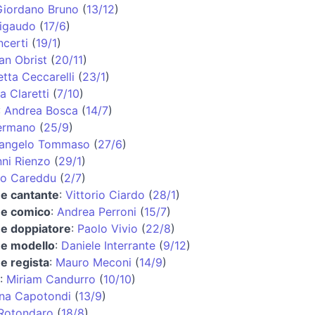
Giordano Bruno
(
13/12
)
Rigaudo
(
17/6
)
ncerti
(
19/1
)
ian Obrist
(
20/11
)
tta Ceccarelli
(
23/1
)
a Claretti
(
7/10
)
:
Andrea Bosca
(
14/7
)
ermano
(
25/9
)
langelo Tommaso
(
27/6
)
ni Rienzo
(
29/1
)
io Careddu
(
2/7
)
 e cantante
:
Vittorio Ciardo
(
28/1
)
 e comico
:
Andrea Perroni
(
15/7
)
 e doppiatore
:
Paolo Vivio
(
22/8
)
 e modello
:
Daniele Interrante
(
9/12
)
 e regista
:
Mauro Meconi
(
14/9
)
:
Miriam Candurro
(
10/10
)
ana Capotondi
(
13/9
)
 Rotondaro
(
18/8
)