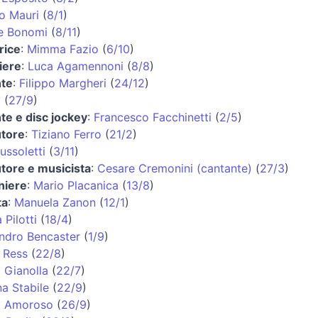
o Mauri
(
8/1
)
e Bonomi
(
8/11
)
rice
:
Mimma Fazio
(
6/10
)
iere
:
Luca Agamennoni
(
8/8
)
nte
:
Filippo Margheri
(
24/12
)
y
(
27/9
)
te e disc jockey
:
Francesco Facchinetti
(
2/5
)
utore
:
Tiziano Ferro
(
21/2
)
ussoletti
(
3/11
)
tore e musicista
:
Cesare Cremonini (cantante)
(
27/3
)
niere
:
Mario Placanica
(
13/8
)
ta
:
Manuela Zanon
(
12/1
)
 Pilotti
(
18/4
)
ndro Bencaster
(
1/9
)
 Ress
(
22/8
)
 Gianolla
(
22/7
)
a Stabile
(
22/9
)
o Amoroso
(
26/9
)