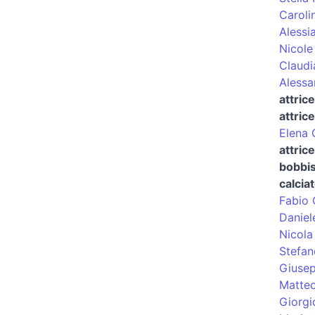
Caroli
Alessi
Nicole
Claudi
Alessa
attric
attric
Elena 
attric
bobbis
calcia
Fabio 
Daniel
Nicola
Stefa
Giusep
Matteo
Giorgi