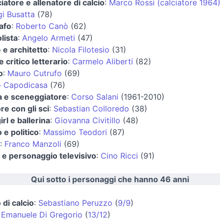
ciatore e allenatore di calcio
:
Marco Rossi (calciatore 1964
gi Busatta
(78)
afo
:
Roberto Canò
(62)
lista
:
Angelo Armeti
(47)
e e architetto
:
Nicola Filotesio
(31)
 critico letterario
:
Carmelo Aliberti
(82)
o
:
Mauro Cutrufo
(69)
o Capodicasa
(76)
a e sceneggiatore
:
Corso Salani
(1961-2010)
re con gli sci
:
Sebastian Colloredo
(38)
rl e ballerina
:
Giovanna Civitillo
(48)
 e politico
:
Massimo Teodori
(87)
:
Franco Manzoli
(69)
a e personaggio televisivo
:
Cino Ricci
(91)
Qui sotto i personaggi che hanno 46 anni
 di calcio
:
Sebastiano Peruzzo
(
9/9
)
:
Emanuele Di Gregorio
(
13/12
)