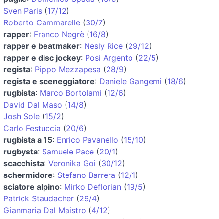
Sven Paris
(
17/12
)
Roberto Cammarelle
(
30/7
)
rapper
:
Franco Negrè
(
16/8
)
rapper e beatmaker
:
Nesly Rice
(
29/12
)
rapper e disc jockey
:
Posi Argento
(
22/5
)
regista
:
Pippo Mezzapesa
(
28/9
)
regista e sceneggiatore
:
Daniele Gangemi
(
18/6
)
rugbista
:
Marco Bortolami
(
12/6
)
David Dal Maso
(
14/8
)
Josh Sole
(
15/2
)
Carlo Festuccia
(
20/6
)
rugbista a 15
:
Enrico Pavanello
(
15/10
)
rugbysta
:
Samuele Pace
(
20/1
)
scacchista
:
Veronika Goi
(
30/12
)
schermidore
:
Stefano Barrera
(
12/1
)
sciatore alpino
:
Mirko Deflorian
(
19/5
)
Patrick Staudacher
(
29/4
)
Gianmaria Dal Maistro
(
4/12
)