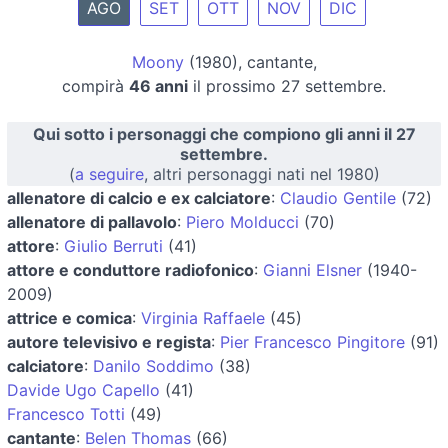
AGO
SET
OTT
NOV
DIC
Moony
(1980), cantante,
compirà
46 anni
il prossimo 27 settembre.
Qui sotto i personaggi che compiono gli anni il 27
settembre.
(
a seguire
, altri personaggi nati nel 1980)
allenatore di calcio e ex calciatore
:
Claudio Gentile
(72)
allenatore di pallavolo
:
Piero Molducci
(70)
attore
:
Giulio Berruti
(41)
attore e conduttore radiofonico
:
Gianni Elsner
(1940-
2009)
attrice e comica
:
Virginia Raffaele
(45)
autore televisivo e regista
:
Pier Francesco Pingitore
(91)
calciatore
:
Danilo Soddimo
(38)
Davide Ugo Capello
(41)
Francesco Totti
(49)
cantante
:
Belen Thomas
(66)