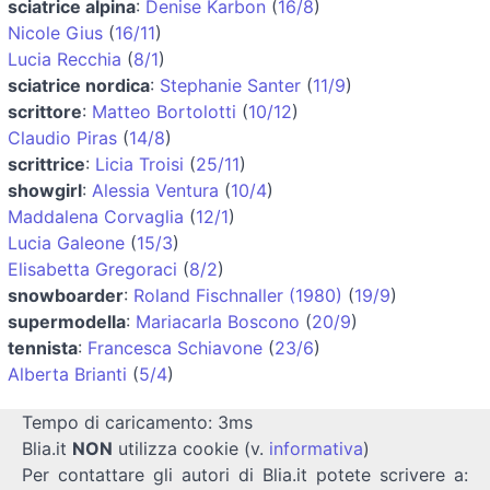
sciatrice alpina
:
Denise Karbon
(
16/8
)
Nicole Gius
(
16/11
)
Lucia Recchia
(
8/1
)
sciatrice nordica
:
Stephanie Santer
(
11/9
)
scrittore
:
Matteo Bortolotti
(
10/12
)
Claudio Piras
(
14/8
)
scrittrice
:
Licia Troisi
(
25/11
)
showgirl
:
Alessia Ventura
(
10/4
)
Maddalena Corvaglia
(
12/1
)
Lucia Galeone
(
15/3
)
Elisabetta Gregoraci
(
8/2
)
snowboarder
:
Roland Fischnaller (1980)
(
19/9
)
supermodella
:
Mariacarla Boscono
(
20/9
)
tennista
:
Francesca Schiavone
(
23/6
)
Alberta Brianti
(
5/4
)
Tempo di caricamento: 3ms
Blia.it
NON
utilizza cookie (v.
informativa
)
Per contattare gli autori di Blia.it potete scrivere a: