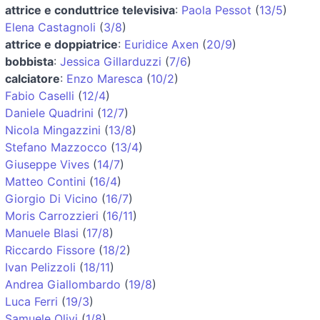
attrice e conduttrice televisiva
:
Paola Pessot
(
13/5
)
Elena Castagnoli
(
3/8
)
attrice e doppiatrice
:
Euridice Axen
(
20/9
)
bobbista
:
Jessica Gillarduzzi
(
7/6
)
calciatore
:
Enzo Maresca
(
10/2
)
Fabio Caselli
(
12/4
)
Daniele Quadrini
(
12/7
)
Nicola Mingazzini
(
13/8
)
Stefano Mazzocco
(
13/4
)
Giuseppe Vives
(
14/7
)
Matteo Contini
(
16/4
)
Giorgio Di Vicino
(
16/7
)
Moris Carrozzieri
(
16/11
)
Manuele Blasi
(
17/8
)
Riccardo Fissore
(
18/2
)
Ivan Pelizzoli
(
18/11
)
Andrea Giallombardo
(
19/8
)
Luca Ferri
(
19/3
)
Samuele Olivi
(
1/8
)