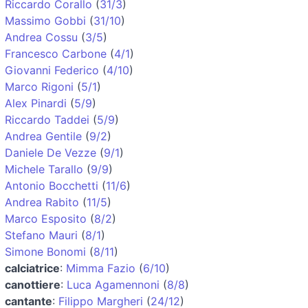
Riccardo Corallo
(
31/3
)
Massimo Gobbi
(
31/10
)
Andrea Cossu
(
3/5
)
Francesco Carbone
(
4/1
)
Giovanni Federico
(
4/10
)
Marco Rigoni
(
5/1
)
Alex Pinardi
(
5/9
)
Riccardo Taddei
(
5/9
)
Andrea Gentile
(
9/2
)
Daniele De Vezze
(
9/1
)
Michele Tarallo
(
9/9
)
Antonio Bocchetti
(
11/6
)
Andrea Rabito
(
11/5
)
Marco Esposito
(
8/2
)
Stefano Mauri
(
8/1
)
Simone Bonomi
(
8/11
)
calciatrice
:
Mimma Fazio
(
6/10
)
canottiere
:
Luca Agamennoni
(
8/8
)
cantante
:
Filippo Margheri
(
24/12
)