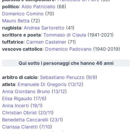
politico
:
Aldo Patriciello
(68)
Domenico Comino
(70)
Mauro Betta
(72)
rugbista
:
Andrea Sartoretto
(41)
scrittore e poeta
:
Tommaso di Ciaula
(1941-2021)
tuffatrice
:
Carmen Casteiner
(71)
vescovo cattolico
:
Domenico Padovano
(1940-2019)
Qui sotto i personaggi che hanno 46 anni
arbitro di calcio
:
Sebastiano Peruzzo
(
9/9
)
atleta
:
Emanuele Di Gregorio
(
13/12
)
Anna Giordano Bruno
(
13/12
)
Elisa Rigaudo
(
17/6
)
Anna Incerti
(
19/1
)
Christian Obrist
(
20/11
)
Benedetta Ceccarelli
(
23/1
)
Clarissa Claretti
(
7/10
)