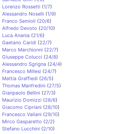
Lorenzo Rossetti
(
1/7
)
Alessandro Noselli
(
1/9
)
Franco Semioli
(
20/6
)
Alfredo Devoto
(
20/10
)
Luca Anania
(
21/6
)
Gaetano Caridi
(
22/7
)
Marco Marchionni
(
22/7
)
Giuseppe Colucci
(
24/8
)
Alessandro Sgrigna
(
24/4
)
Francesco Millesi
(
24/7
)
Mattia Graffiedi
(
26/5
)
Thomas Manfredini
(
27/5
)
Gianpaolo Bellini
(
27/3
)
Maurizio Domizzi
(
28/6
)
Giacomo Cipriani
(
28/10
)
Francesco Valiani
(
29/10
)
Mirco Gasparetto
(
2/2
)
Stefano Lucchini
(
2/10
)