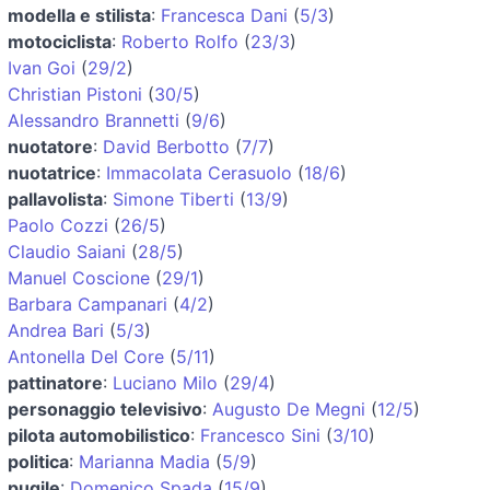
modella e stilista
:
Francesca Dani
(
5/3
)
motociclista
:
Roberto Rolfo
(
23/3
)
Ivan Goi
(
29/2
)
Christian Pistoni
(
30/5
)
Alessandro Brannetti
(
9/6
)
nuotatore
:
David Berbotto
(
7/7
)
nuotatrice
:
Immacolata Cerasuolo
(
18/6
)
pallavolista
:
Simone Tiberti
(
13/9
)
Paolo Cozzi
(
26/5
)
Claudio Saiani
(
28/5
)
Manuel Coscione
(
29/1
)
Barbara Campanari
(
4/2
)
Andrea Bari
(
5/3
)
Antonella Del Core
(
5/11
)
pattinatore
:
Luciano Milo
(
29/4
)
personaggio televisivo
:
Augusto De Megni
(
12/5
)
pilota automobilistico
:
Francesco Sini
(
3/10
)
politica
:
Marianna Madia
(
5/9
)
pugile
:
Domenico Spada
(
15/9
)