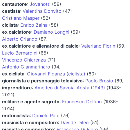
cantautore
:
Jovanotti
(59)
cestista
:
Valentina Donvito
(47)
Cristiano Masper
(52)
ciclista
:
Enrico Zaina
(58)
ex calciatore
:
Damiano Longhi
(59)
Alberto Orlando
(87)
ex calciatore e allenatore di calcio
:
Valeriano Fiorin
(59)
Lucio Bernardini
(65)
Vincenzo Chiarenza
(71)
Antonio Gianmarinaro
(94)
ex ciclista
:
Giovanni Fidanza (ciclista)
(60)
giornalista e personaggio televisivo
:
Paolo Brosio
(69)
imprenditore
:
Amedeo di Savoia-Aosta (1943)
(1943-
2021)
militare e agente segreto
:
Francesco Delfino
(1936-
2014)
motociclista
:
Daniele Papi
(76)
musicista e compositore
:
Davide Dileo
(51)
pianista e compositore
:
Francesco Di Fiore
(59)