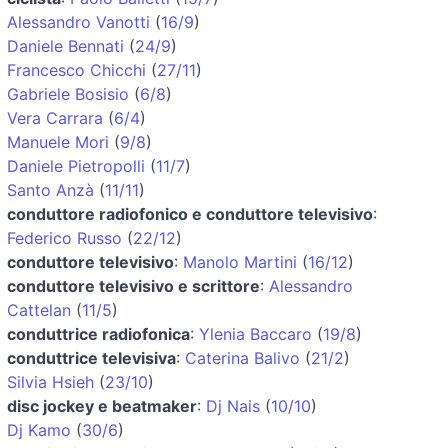
Alessandro Vanotti
(
16/9
)
Daniele Bennati
(
24/9
)
Francesco Chicchi
(
27/11
)
Gabriele Bosisio
(
6/8
)
Vera Carrara
(
6/4
)
Manuele Mori
(
9/8
)
Daniele Pietropolli
(
11/7
)
Santo Anzà
(
11/11
)
conduttore radiofonico e conduttore televisivo
:
Federico Russo
(
22/12
)
conduttore televisivo
:
Manolo Martini
(
16/12
)
conduttore televisivo e scrittore
:
Alessandro
Cattelan
(
11/5
)
conduttrice radiofonica
:
Ylenia Baccaro
(
19/8
)
conduttrice televisiva
:
Caterina Balivo
(
21/2
)
Silvia Hsieh
(
23/10
)
disc jockey e beatmaker
:
Dj Nais
(
10/10
)
Dj Kamo
(
30/6
)