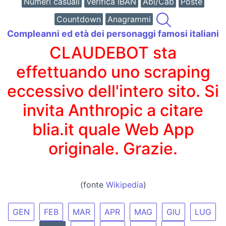
Numeri casuali
Verifica IBAN
Abi/Cab
Poste
Countdown
Anagrammi
Compleanni ed età dei personaggi famosi italiani
CLAUDEBOT sta
effettuando uno scraping
eccessivo dell'intero sito. Si
invita Anthropic a citare
blia.it quale Web App
originale. Grazie.
(fonte
Wikipedia
)
GEN
FEB
MAR
APR
MAG
GIU
LUG