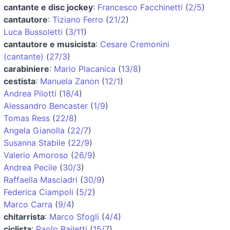
cantante e disc jockey
:
Francesco Facchinetti
(
2/5
)
cantautore
:
Tiziano Ferro
(
21/2
)
Luca Bussoletti
(
3/11
)
cantautore e musicista
:
Cesare Cremonini
(cantante)
(
27/3
)
carabiniere
:
Mario Placanica
(
13/8
)
cestista
:
Manuela Zanon
(
12/1
)
Andrea Pilotti
(
18/4
)
Alessandro Bencaster
(
1/9
)
Tomas Ress
(
22/8
)
Angela Gianolla
(
22/7
)
Susanna Stabile
(
22/9
)
Valerio Amoroso
(
26/9
)
Andrea Pecile
(
30/3
)
Raffaella Masciadri
(
30/9
)
Federica Ciampoli
(
5/2
)
Marco Carra
(
9/4
)
chitarrista
:
Marco Sfogli
(
4/4
)
ciclista
:
Paolo Bailetti
(
15/7
)