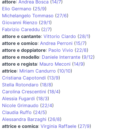
attore
:
Andrea Bosca
(
14/7
)
Elio Germano
(
25/9
)
Michelangelo Tommaso
(
27/6
)
Giovanni Rienzo
(
29/1
)
Fabrizio Careddu
(
2/7
)
attore e cantante
:
Vittorio Ciardo
(
28/1
)
attore e comico
:
Andrea Perroni
(
15/7
)
attore e doppiatore
:
Paolo Vivio
(
22/8
)
attore e modello
:
Daniele Interrante
(
9/12
)
attore e regista
:
Mauro Meconi
(
14/9
)
attrice
:
Miriam Candurro
(
10/10
)
Cristiana Capotondi
(
13/9
)
Stella Rotondaro
(
18/8
)
Carolina Crescentini
(
18/4
)
Alessia Fugardi
(
18/3
)
Nicole Grimaudo
(
22/4
)
Claudia Ruffo
(
24/5
)
Alessandra Barzaghi
(
26/8
)
attrice e comica
:
Virginia Raffaele
(
27/9
)