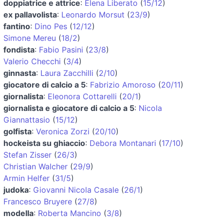
doppiatrice e attrice
:
Elena Liberato
(
15/12
)
ex pallavolista
:
Leonardo Morsut
(
23/9
)
fantino
:
Dino Pes
(
12/12
)
Simone Mereu
(
18/2
)
fondista
:
Fabio Pasini
(
23/8
)
Valerio Checchi
(
3/4
)
ginnasta
:
Laura Zacchilli
(
2/10
)
giocatore di calcio a 5
:
Fabrizio Amoroso
(
20/11
)
giornalista
:
Eleonora Cottarelli
(
20/1
)
giornalista e giocatore di calcio a 5
:
Nicola
Giannattasio
(
15/12
)
golfista
:
Veronica Zorzi
(
20/10
)
hockeista su ghiaccio
:
Debora Montanari
(
17/10
)
Stefan Zisser
(
26/3
)
Christian Walcher
(
29/9
)
Armin Helfer
(
31/5
)
judoka
:
Giovanni Nicola Casale
(
26/1
)
Francesco Bruyere
(
27/8
)
modella
:
Roberta Mancino
(
3/8
)