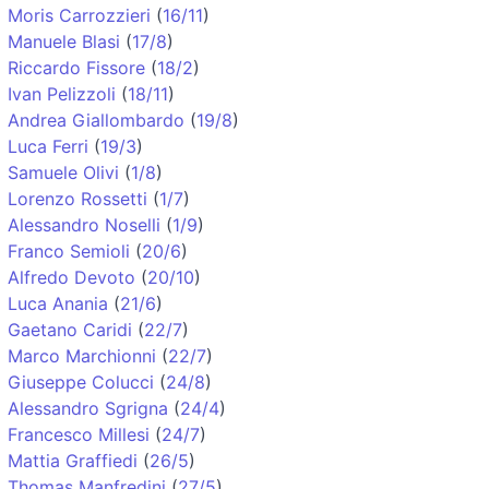
Moris Carrozzieri
(
16/11
)
Manuele Blasi
(
17/8
)
Riccardo Fissore
(
18/2
)
Ivan Pelizzoli
(
18/11
)
Andrea Giallombardo
(
19/8
)
Luca Ferri
(
19/3
)
Samuele Olivi
(
1/8
)
Lorenzo Rossetti
(
1/7
)
Alessandro Noselli
(
1/9
)
Franco Semioli
(
20/6
)
Alfredo Devoto
(
20/10
)
Luca Anania
(
21/6
)
Gaetano Caridi
(
22/7
)
Marco Marchionni
(
22/7
)
Giuseppe Colucci
(
24/8
)
Alessandro Sgrigna
(
24/4
)
Francesco Millesi
(
24/7
)
Mattia Graffiedi
(
26/5
)
Thomas Manfredini
(
27/5
)