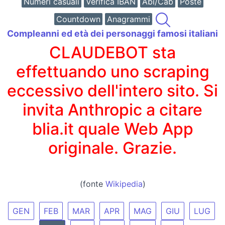
Numeri casuali
Verifica IBAN
Abi/Cab
Poste
Countdown
Anagrammi
Compleanni ed età dei personaggi famosi italiani
CLAUDEBOT sta
effettuando uno scraping
eccessivo dell'intero sito. Si
invita Anthropic a citare
blia.it quale Web App
originale. Grazie.
(fonte
Wikipedia
)
GEN
FEB
MAR
APR
MAG
GIU
LUG