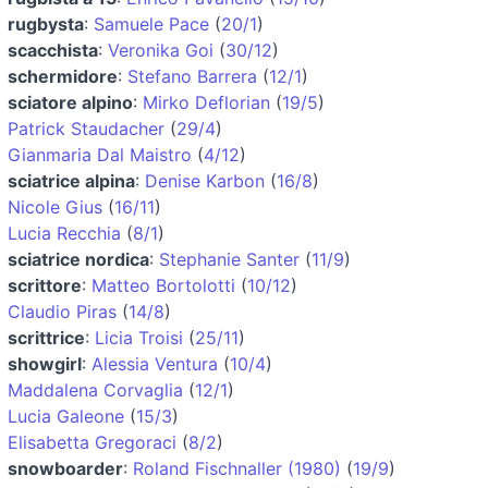
rugbysta
:
Samuele Pace
(
20/1
)
scacchista
:
Veronika Goi
(
30/12
)
schermidore
:
Stefano Barrera
(
12/1
)
sciatore alpino
:
Mirko Deflorian
(
19/5
)
Patrick Staudacher
(
29/4
)
Gianmaria Dal Maistro
(
4/12
)
sciatrice alpina
:
Denise Karbon
(
16/8
)
Nicole Gius
(
16/11
)
Lucia Recchia
(
8/1
)
sciatrice nordica
:
Stephanie Santer
(
11/9
)
scrittore
:
Matteo Bortolotti
(
10/12
)
Claudio Piras
(
14/8
)
scrittrice
:
Licia Troisi
(
25/11
)
showgirl
:
Alessia Ventura
(
10/4
)
Maddalena Corvaglia
(
12/1
)
Lucia Galeone
(
15/3
)
Elisabetta Gregoraci
(
8/2
)
snowboarder
:
Roland Fischnaller (1980)
(
19/9
)