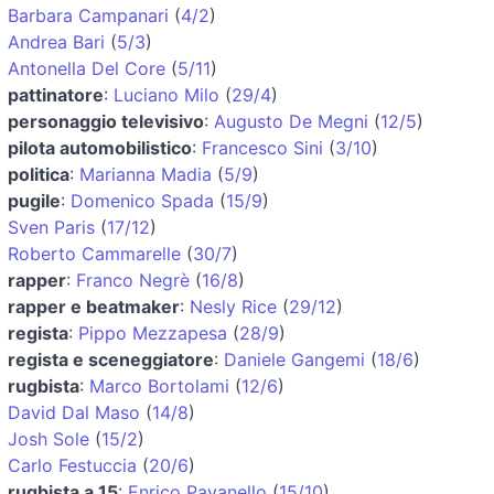
Barbara Campanari
(
4/2
)
Andrea Bari
(
5/3
)
Antonella Del Core
(
5/11
)
pattinatore
:
Luciano Milo
(
29/4
)
personaggio televisivo
:
Augusto De Megni
(
12/5
)
pilota automobilistico
:
Francesco Sini
(
3/10
)
politica
:
Marianna Madia
(
5/9
)
pugile
:
Domenico Spada
(
15/9
)
Sven Paris
(
17/12
)
Roberto Cammarelle
(
30/7
)
rapper
:
Franco Negrè
(
16/8
)
rapper e beatmaker
:
Nesly Rice
(
29/12
)
regista
:
Pippo Mezzapesa
(
28/9
)
regista e sceneggiatore
:
Daniele Gangemi
(
18/6
)
rugbista
:
Marco Bortolami
(
12/6
)
David Dal Maso
(
14/8
)
Josh Sole
(
15/2
)
Carlo Festuccia
(
20/6
)
rugbista a 15
:
Enrico Pavanello
(
15/10
)