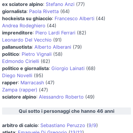
ex sciatore alpino
:
Stefano Anzi
(77)
giornalista
:
Paola Rivetta
(64)
hockeista su ghiaccio
:
Francesco Alberti
(44)
Andrea Rodeghiero
(44)
imprenditore
:
Piero Lardi Ferrari
(82)
Leonardo Del Vecchio
(91)
pallanuotista
:
Alberto Alberani
(79)
politico
:
Pietro Vignali
(58)
Edmondo Cirielli
(62)
politico e giornalista
:
Giorgio Lainati
(68)
Diego Novelli
(95)
rapper
:
Marracash
(47)
Zampa (rapper)
(47)
sciatore alpino
:
Alessandro Roberto
(49)
Qui sotto i personaggi che hanno 46 anni
arbitro di calcio
:
Sebastiano Peruzzo
(
9/9
)
atleta
:
Emanuele Di Gregorio
(
13/12
)