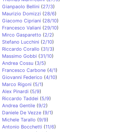
Gianpaolo Bellini
(
27/3
)
Maurizio Domizzi
(
28/6
)
Giacomo Cipriani
(
28/10
)
Francesco Valiani
(
29/10
)
Mirco Gasparetto
(
2/2
)
Stefano Lucchini
(
2/10
)
Riccardo Corallo
(
31/3
)
Massimo Gobbi
(
31/10
)
Andrea Cossu
(
3/5
)
Francesco Carbone
(
4/1
)
Giovanni Federico
(
4/10
)
Marco Rigoni
(
5/1
)
Alex Pinardi
(
5/9
)
Riccardo Taddei
(
5/9
)
Andrea Gentile
(
9/2
)
Daniele De Vezze
(
9/1
)
Michele Tarallo
(
9/9
)
Antonio Bocchetti
(
11/6
)