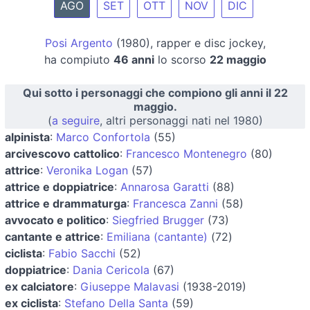
AGO
SET
OTT
NOV
DIC
Posi Argento
(1980), rapper e disc jockey,
ha compiuto
46 anni
lo scorso
22 maggio
Qui sotto i personaggi che compiono gli anni il 22
maggio.
(
a seguire
, altri personaggi nati nel 1980)
alpinista
:
Marco Confortola
(55)
arcivescovo cattolico
:
Francesco Montenegro
(80)
attrice
:
Veronika Logan
(57)
attrice e doppiatrice
:
Annarosa Garatti
(88)
attrice e drammaturga
:
Francesca Zanni
(58)
avvocato e politico
:
Siegfried Brugger
(73)
cantante e attrice
:
Emiliana (cantante)
(72)
ciclista
:
Fabio Sacchi
(52)
doppiatrice
:
Dania Cericola
(67)
ex calciatore
:
Giuseppe Malavasi
(1938-2019)
ex ciclista
:
Stefano Della Santa
(59)