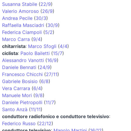
Susanna Stabile
(
22/9
)
Valerio Amoroso
(
26/9
)
Andrea Pecile
(
30/3
)
Raffaella Masciadri
(
30/9
)
Federica Ciampoli
(
5/2
)
Marco Carra
(
9/4
)
chitarrista
:
Marco Sfogli
(
4/4
)
ciclista
:
Paolo Bailetti
(
15/7
)
Alessandro Vanotti
(
16/9
)
Daniele Bennati
(
24/9
)
Francesco Chicchi
(
27/11
)
Gabriele Bosisio
(
6/8
)
Vera Carrara
(
6/4
)
Manuele Mori
(
9/8
)
Daniele Pietropolli
(
11/7
)
Santo Anzà
(
11/11
)
conduttore radiofonico e conduttore televisivo
:
Federico Russo
(
22/12
)
conduttore televisivo
:
Manolo Martini
(
16/12
)