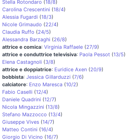
Stella Rotondaro
(
18/8
)
Carolina Crescentini
(
18/4
)
Alessia Fugardi
(
18/3
)
Nicole Grimaudo
(
22/4
)
Claudia Ruffo
(
24/5
)
Alessandra Barzaghi
(
26/8
)
attrice e comica
:
Virginia Raffaele
(
27/9
)
attrice e conduttrice televisiva
:
Paola Pessot
(
13/5
)
Elena Castagnoli
(
3/8
)
attrice e doppiatrice
:
Euridice Axen
(
20/9
)
bobbista
:
Jessica Gillarduzzi
(
7/6
)
calciatore
:
Enzo Maresca
(
10/2
)
Fabio Caselli
(
12/4
)
Daniele Quadrini
(
12/7
)
Nicola Mingazzini
(
13/8
)
Stefano Mazzocco
(
13/4
)
Giuseppe Vives
(
14/7
)
Matteo Contini
(
16/4
)
Giorgio Di Vicino
(
16/7
)