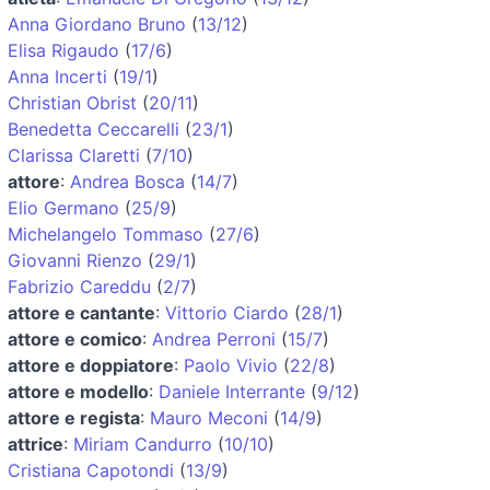
Anna Giordano Bruno
(
13/12
)
Elisa Rigaudo
(
17/6
)
Anna Incerti
(
19/1
)
Christian Obrist
(
20/11
)
Benedetta Ceccarelli
(
23/1
)
Clarissa Claretti
(
7/10
)
attore
:
Andrea Bosca
(
14/7
)
Elio Germano
(
25/9
)
Michelangelo Tommaso
(
27/6
)
Giovanni Rienzo
(
29/1
)
Fabrizio Careddu
(
2/7
)
attore e cantante
:
Vittorio Ciardo
(
28/1
)
attore e comico
:
Andrea Perroni
(
15/7
)
attore e doppiatore
:
Paolo Vivio
(
22/8
)
attore e modello
:
Daniele Interrante
(
9/12
)
attore e regista
:
Mauro Meconi
(
14/9
)
attrice
:
Miriam Candurro
(
10/10
)
Cristiana Capotondi
(
13/9
)