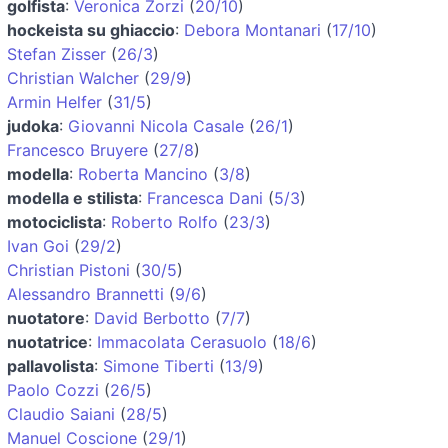
golfista
:
Veronica Zorzi
(
20/10
)
hockeista su ghiaccio
:
Debora Montanari
(
17/10
)
Stefan Zisser
(
26/3
)
Christian Walcher
(
29/9
)
Armin Helfer
(
31/5
)
judoka
:
Giovanni Nicola Casale
(
26/1
)
Francesco Bruyere
(
27/8
)
modella
:
Roberta Mancino
(
3/8
)
modella e stilista
:
Francesca Dani
(
5/3
)
motociclista
:
Roberto Rolfo
(
23/3
)
Ivan Goi
(
29/2
)
Christian Pistoni
(
30/5
)
Alessandro Brannetti
(
9/6
)
nuotatore
:
David Berbotto
(
7/7
)
nuotatrice
:
Immacolata Cerasuolo
(
18/6
)
pallavolista
:
Simone Tiberti
(
13/9
)
Paolo Cozzi
(
26/5
)
Claudio Saiani
(
28/5
)
Manuel Coscione
(
29/1
)