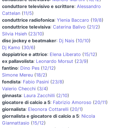
conduttore televisivo e scrittore
:
Alessandro
Cattelan
(
11/5
)
conduttrice radiofonica
:
Ylenia Baccaro
(
19/8
)
conduttrice televisiva
:
Caterina Balivo
(
21/2
)
Silvia Hsieh
(
23/10
)
disc jockey e beatmaker
:
Dj Nais
(
10/10
)
Dj Kamo
(
30/6
)
doppiatrice e attrice
:
Elena Liberato
(
15/12
)
ex pallavolista
:
Leonardo Morsut
(
23/9
)
fantino
:
Dino Pes
(
12/12
)
Simone Mereu
(
18/2
)
fondista
:
Fabio Pasini
(
23/8
)
Valerio Checchi
(
3/4
)
ginnasta
:
Laura Zacchilli
(
2/10
)
giocatore di calcio a 5
:
Fabrizio Amoroso
(
20/11
)
giornalista
:
Eleonora Cottarelli
(
20/1
)
giornalista e giocatore di calcio a 5
:
Nicola
Giannattasio
(
15/12
)