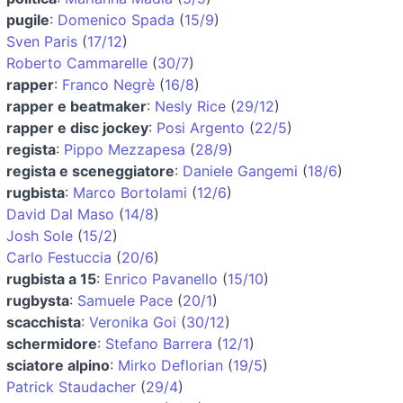
pugile
:
Domenico Spada
(
15/9
)
Sven Paris
(
17/12
)
Roberto Cammarelle
(
30/7
)
rapper
:
Franco Negrè
(
16/8
)
rapper e beatmaker
:
Nesly Rice
(
29/12
)
rapper e disc jockey
:
Posi Argento
(
22/5
)
regista
:
Pippo Mezzapesa
(
28/9
)
regista e sceneggiatore
:
Daniele Gangemi
(
18/6
)
rugbista
:
Marco Bortolami
(
12/6
)
David Dal Maso
(
14/8
)
Josh Sole
(
15/2
)
Carlo Festuccia
(
20/6
)
rugbista a 15
:
Enrico Pavanello
(
15/10
)
rugbysta
:
Samuele Pace
(
20/1
)
scacchista
:
Veronika Goi
(
30/12
)
schermidore
:
Stefano Barrera
(
12/1
)
sciatore alpino
:
Mirko Deflorian
(
19/5
)
Patrick Staudacher
(
29/4
)