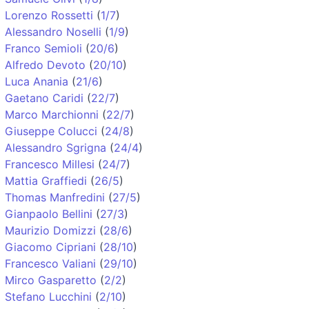
Lorenzo Rossetti
(
1/7
)
Alessandro Noselli
(
1/9
)
Franco Semioli
(
20/6
)
Alfredo Devoto
(
20/10
)
Luca Anania
(
21/6
)
Gaetano Caridi
(
22/7
)
Marco Marchionni
(
22/7
)
Giuseppe Colucci
(
24/8
)
Alessandro Sgrigna
(
24/4
)
Francesco Millesi
(
24/7
)
Mattia Graffiedi
(
26/5
)
Thomas Manfredini
(
27/5
)
Gianpaolo Bellini
(
27/3
)
Maurizio Domizzi
(
28/6
)
Giacomo Cipriani
(
28/10
)
Francesco Valiani
(
29/10
)
Mirco Gasparetto
(
2/2
)
Stefano Lucchini
(
2/10
)