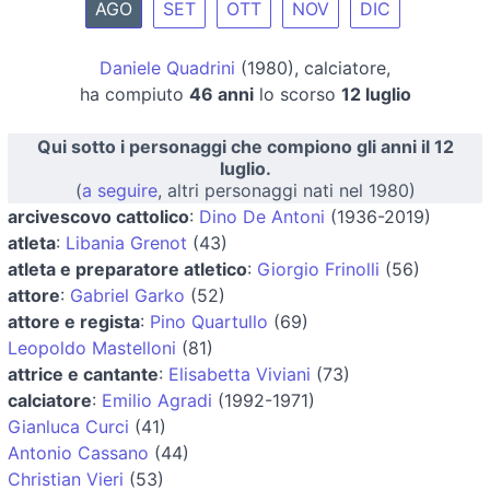
AGO
SET
OTT
NOV
DIC
Daniele Quadrini
(1980), calciatore,
ha compiuto
46 anni
lo scorso
12 luglio
Qui sotto i personaggi che compiono gli anni il 12
luglio.
(
a seguire
, altri personaggi nati nel 1980)
arcivescovo cattolico
:
Dino De Antoni
(1936-2019)
atleta
:
Libania Grenot
(43)
atleta e preparatore atletico
:
Giorgio Frinolli
(56)
attore
:
Gabriel Garko
(52)
attore e regista
:
Pino Quartullo
(69)
Leopoldo Mastelloni
(81)
attrice e cantante
:
Elisabetta Viviani
(73)
calciatore
:
Emilio Agradi
(1992-1971)
Gianluca Curci
(41)
Antonio Cassano
(44)
Christian Vieri
(53)