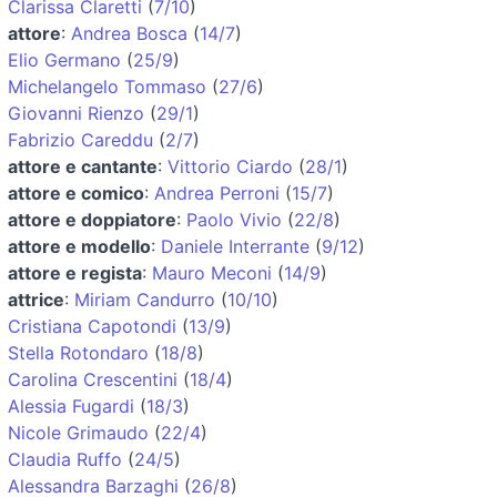
Clarissa Claretti
(
7/10
)
attore
:
Andrea Bosca
(
14/7
)
Elio Germano
(
25/9
)
Michelangelo Tommaso
(
27/6
)
Giovanni Rienzo
(
29/1
)
Fabrizio Careddu
(
2/7
)
attore e cantante
:
Vittorio Ciardo
(
28/1
)
attore e comico
:
Andrea Perroni
(
15/7
)
attore e doppiatore
:
Paolo Vivio
(
22/8
)
attore e modello
:
Daniele Interrante
(
9/12
)
attore e regista
:
Mauro Meconi
(
14/9
)
attrice
:
Miriam Candurro
(
10/10
)
Cristiana Capotondi
(
13/9
)
Stella Rotondaro
(
18/8
)
Carolina Crescentini
(
18/4
)
Alessia Fugardi
(
18/3
)
Nicole Grimaudo
(
22/4
)
Claudia Ruffo
(
24/5
)
Alessandra Barzaghi
(
26/8
)