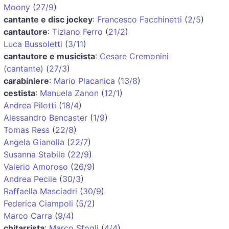
Moony
(
27/9
)
cantante e disc jockey
:
Francesco Facchinetti
(
2/5
)
cantautore
:
Tiziano Ferro
(
21/2
)
Luca Bussoletti
(
3/11
)
cantautore e musicista
:
Cesare Cremonini
(cantante)
(
27/3
)
carabiniere
:
Mario Placanica
(
13/8
)
cestista
:
Manuela Zanon
(
12/1
)
Andrea Pilotti
(
18/4
)
Alessandro Bencaster
(
1/9
)
Tomas Ress
(
22/8
)
Angela Gianolla
(
22/7
)
Susanna Stabile
(
22/9
)
Valerio Amoroso
(
26/9
)
Andrea Pecile
(
30/3
)
Raffaella Masciadri
(
30/9
)
Federica Ciampoli
(
5/2
)
Marco Carra
(
9/4
)
chitarrista
:
Marco Sfogli
(
4/4
)