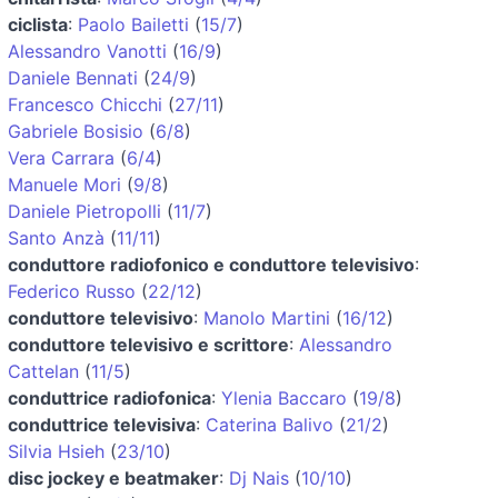
ciclista
:
Paolo Bailetti
(
15/7
)
Alessandro Vanotti
(
16/9
)
Daniele Bennati
(
24/9
)
Francesco Chicchi
(
27/11
)
Gabriele Bosisio
(
6/8
)
Vera Carrara
(
6/4
)
Manuele Mori
(
9/8
)
Daniele Pietropolli
(
11/7
)
Santo Anzà
(
11/11
)
conduttore radiofonico e conduttore televisivo
:
Federico Russo
(
22/12
)
conduttore televisivo
:
Manolo Martini
(
16/12
)
conduttore televisivo e scrittore
:
Alessandro
Cattelan
(
11/5
)
conduttrice radiofonica
:
Ylenia Baccaro
(
19/8
)
conduttrice televisiva
:
Caterina Balivo
(
21/2
)
Silvia Hsieh
(
23/10
)
disc jockey e beatmaker
:
Dj Nais
(
10/10
)