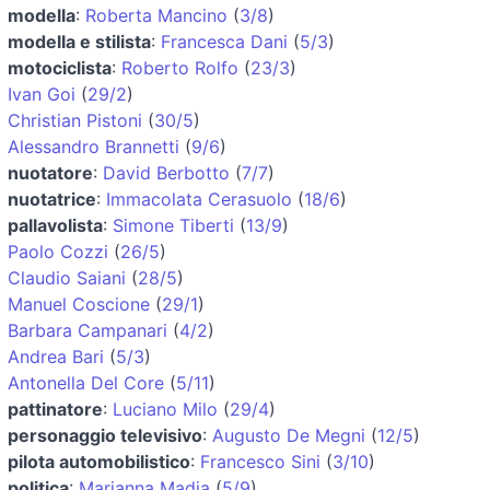
modella
:
Roberta Mancino
(
3/8
)
modella e stilista
:
Francesca Dani
(
5/3
)
motociclista
:
Roberto Rolfo
(
23/3
)
Ivan Goi
(
29/2
)
Christian Pistoni
(
30/5
)
Alessandro Brannetti
(
9/6
)
nuotatore
:
David Berbotto
(
7/7
)
nuotatrice
:
Immacolata Cerasuolo
(
18/6
)
pallavolista
:
Simone Tiberti
(
13/9
)
Paolo Cozzi
(
26/5
)
Claudio Saiani
(
28/5
)
Manuel Coscione
(
29/1
)
Barbara Campanari
(
4/2
)
Andrea Bari
(
5/3
)
Antonella Del Core
(
5/11
)
pattinatore
:
Luciano Milo
(
29/4
)
personaggio televisivo
:
Augusto De Megni
(
12/5
)
pilota automobilistico
:
Francesco Sini
(
3/10
)
politica
:
Marianna Madia
(
5/9
)