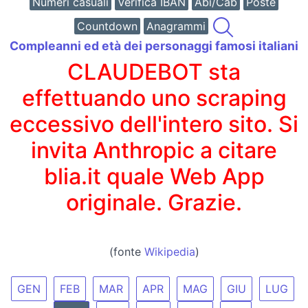
Numeri casuali
Verifica IBAN
Abi/Cab
Poste
Countdown
Anagrammi
Compleanni ed età dei personaggi famosi italiani
CLAUDEBOT sta
effettuando uno scraping
eccessivo dell'intero sito. Si
invita Anthropic a citare
blia.it quale Web App
originale. Grazie.
(fonte
Wikipedia
)
GEN
FEB
MAR
APR
MAG
GIU
LUG