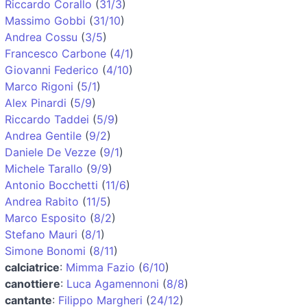
Riccardo Corallo
(
31/3
)
Massimo Gobbi
(
31/10
)
Andrea Cossu
(
3/5
)
Francesco Carbone
(
4/1
)
Giovanni Federico
(
4/10
)
Marco Rigoni
(
5/1
)
Alex Pinardi
(
5/9
)
Riccardo Taddei
(
5/9
)
Andrea Gentile
(
9/2
)
Daniele De Vezze
(
9/1
)
Michele Tarallo
(
9/9
)
Antonio Bocchetti
(
11/6
)
Andrea Rabito
(
11/5
)
Marco Esposito
(
8/2
)
Stefano Mauri
(
8/1
)
Simone Bonomi
(
8/11
)
calciatrice
:
Mimma Fazio
(
6/10
)
canottiere
:
Luca Agamennoni
(
8/8
)
cantante
:
Filippo Margheri
(
24/12
)