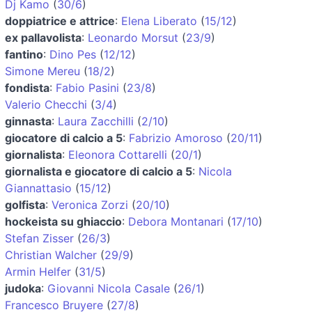
Dj Kamo
(
30/6
)
doppiatrice e attrice
:
Elena Liberato
(
15/12
)
ex pallavolista
:
Leonardo Morsut
(
23/9
)
fantino
:
Dino Pes
(
12/12
)
Simone Mereu
(
18/2
)
fondista
:
Fabio Pasini
(
23/8
)
Valerio Checchi
(
3/4
)
ginnasta
:
Laura Zacchilli
(
2/10
)
giocatore di calcio a 5
:
Fabrizio Amoroso
(
20/11
)
giornalista
:
Eleonora Cottarelli
(
20/1
)
giornalista e giocatore di calcio a 5
:
Nicola
Giannattasio
(
15/12
)
golfista
:
Veronica Zorzi
(
20/10
)
hockeista su ghiaccio
:
Debora Montanari
(
17/10
)
Stefan Zisser
(
26/3
)
Christian Walcher
(
29/9
)
Armin Helfer
(
31/5
)
judoka
:
Giovanni Nicola Casale
(
26/1
)
Francesco Bruyere
(
27/8
)