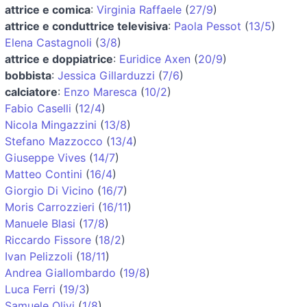
attrice e comica
:
Virginia Raffaele
(
27/9
)
attrice e conduttrice televisiva
:
Paola Pessot
(
13/5
)
Elena Castagnoli
(
3/8
)
attrice e doppiatrice
:
Euridice Axen
(
20/9
)
bobbista
:
Jessica Gillarduzzi
(
7/6
)
calciatore
:
Enzo Maresca
(
10/2
)
Fabio Caselli
(
12/4
)
Nicola Mingazzini
(
13/8
)
Stefano Mazzocco
(
13/4
)
Giuseppe Vives
(
14/7
)
Matteo Contini
(
16/4
)
Giorgio Di Vicino
(
16/7
)
Moris Carrozzieri
(
16/11
)
Manuele Blasi
(
17/8
)
Riccardo Fissore
(
18/2
)
Ivan Pelizzoli
(
18/11
)
Andrea Giallombardo
(
19/8
)
Luca Ferri
(
19/3
)
Samuele Olivi
(
1/8
)