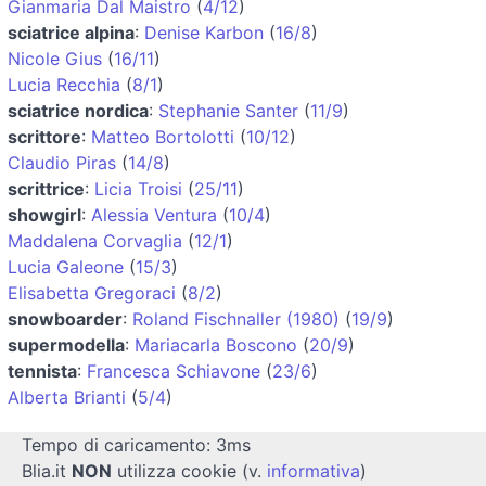
Gianmaria Dal Maistro
(
4/12
)
sciatrice alpina
:
Denise Karbon
(
16/8
)
Nicole Gius
(
16/11
)
Lucia Recchia
(
8/1
)
sciatrice nordica
:
Stephanie Santer
(
11/9
)
scrittore
:
Matteo Bortolotti
(
10/12
)
Claudio Piras
(
14/8
)
scrittrice
:
Licia Troisi
(
25/11
)
showgirl
:
Alessia Ventura
(
10/4
)
Maddalena Corvaglia
(
12/1
)
Lucia Galeone
(
15/3
)
Elisabetta Gregoraci
(
8/2
)
snowboarder
:
Roland Fischnaller (1980)
(
19/9
)
supermodella
:
Mariacarla Boscono
(
20/9
)
tennista
:
Francesca Schiavone
(
23/6
)
Alberta Brianti
(
5/4
)
Tempo di caricamento: 3ms
Blia.it
NON
utilizza cookie (v.
informativa
)