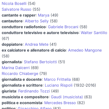
Nicola Boselli
(54)
Salvatore Russo
(55)
cantante e rapper
:
Marya
(49)
cantautore
:
Alberto Selly
(58)
conduttore radiofonico
:
Gabriele Brocani
(58)
conduttore televisivo e autore televisivo
:
Walter Santillo
(67)
doppiatore
:
Andrea Mete
(41)
ex calciatore e allenatore di calcio
:
Amedeo Mangone
(58)
giornalista
:
Stefano Bertolotti
(51)
Marina Dalcerri
(69)
Riccardo Chiaberge
(79)
giornalista e docente
:
Marco Frittella
(68)
giornalista e scrittore
:
Luciano Rispoli
(1932-2016)
giurista
:
Ferdinando Tozzi
(49)
musicista e compositore
:
Gaudi (musicista)
(63)
politica e economista
:
Mercedes Bresso
(82)
politico
:
Gioacchino Alfano
(63)