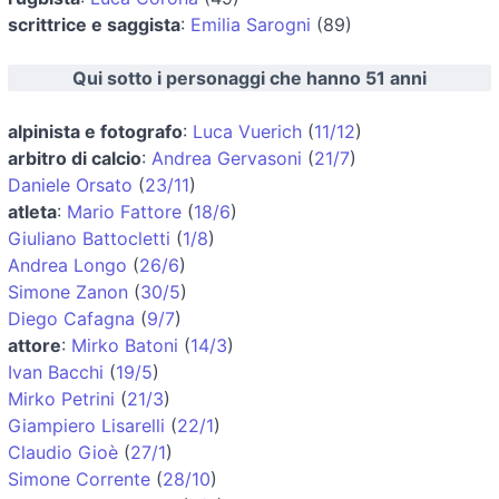
scrittrice e saggista
:
Emilia Sarogni
(89)
Qui sotto i personaggi che hanno 51 anni
alpinista e fotografo
:
Luca Vuerich
(
11/12
)
arbitro di calcio
:
Andrea Gervasoni
(
21/7
)
Daniele Orsato
(
23/11
)
atleta
:
Mario Fattore
(
18/6
)
Giuliano Battocletti
(
1/8
)
Andrea Longo
(
26/6
)
Simone Zanon
(
30/5
)
Diego Cafagna
(
9/7
)
attore
:
Mirko Batoni
(
14/3
)
Ivan Bacchi
(
19/5
)
Mirko Petrini
(
21/3
)
Giampiero Lisarelli
(
22/1
)
Claudio Gioè
(
27/1
)
Simone Corrente
(
28/10
)