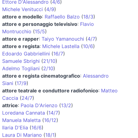
Ettore D'Alessandro
(
4/6
)
Michele Venitucci
(
4/9
)
attore e modello
:
Raffaello Balzo
(
18/3
)
attore e personaggio televisivo
:
Flavio
Montrucchio
(
15/5
)
attore e rapper
:
Taiyo Yamanouchi
(
4/7
)
attore e regista
:
Michele Lastella
(
10/6
)
Edoardo Gabbriellini
(
16/7
)
Samuele Sbrighi
(
21/10
)
Adelmo Togliani
(
2/10
)
attore e regista cinematografico
:
Alessandro
Siani
(
17/9
)
attore teatrale e conduttore radiofonico
:
Matteo
Caccia
(
24/7
)
attrice
:
Paola D'Arienzo
(
13/2
)
Loredana Cannata
(
14/7
)
Manuela Maletta
(
16/12
)
Ilaria D'Elia
(
16/6
)
Laura Di Mariano
(
18/1
)