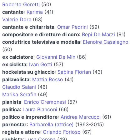
Roberto Goretti
(50)
cantante
:
Karima
(41)
Valerie Dore
(63)
cantante e chitarrista
:
Omar Pedrini
(59)
compositore e direttore di coro
:
Bepi De Marzi
(91)
conduttrice televisiva e modella
:
Elenoire Casalegno
(50)
ex calciatore
:
Giovanni De Min
(86)
ex ciclista
:
Ivan Gotti
(57)
hockeista su ghiaccio
:
Sabina Florian
(43)
pallavolista
:
Mattia Rosso
(41)
Claudio Saiani
(46)
Marika Serafin
(49)
pianista
:
Enrico Cremonesi
(57)
politica
:
Laura Bianconi
(66)
politico e imprenditore
:
Andrea Marcucci
(61)
pornostar
:
Barbarella (attrice)
(1963-2015)
regista e attore
:
Orlando Forioso
(67)
rugbista
:
Luca Corona
(49)