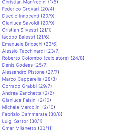
Christian Manfredini
(
1/5
)
Federico Crovari
(
20/4
)
Duccio Innocenti
(
20/9
)
Gianluca Savoldi
(
20/9
)
Cristian Silvestri
(
21/1
)
Iacopo Balestri
(
21/6
)
Emanuele Brioschi
(
23/6
)
Alessio Tacchinardi
(
23/7
)
Roberto Colombo (calciatore)
(
24/8
)
Denis Godeas
(
25/7
)
Alessandro Pistone
(
27/7
)
Marco Capparella
(
28/3
)
Corrado Grabbi
(
29/7
)
Andrea Zanchetta
(
2/2
)
Gianluca Falsini
(
2/10
)
Michele Marcolini
(
2/10
)
Fabrizio Cammarata
(
30/8
)
Luigi Sartor
(
30/1
)
Omar Milanetto
(
30/11
)