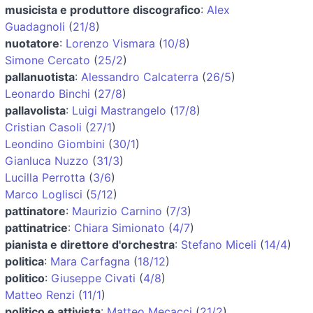
musicista e produttore discografico
:
Alex
Guadagnoli
(
21/8
)
nuotatore
:
Lorenzo Vismara
(
10/8
)
Simone Cercato
(
25/2
)
pallanuotista
:
Alessandro Calcaterra
(
26/5
)
Leonardo Binchi
(
27/8
)
pallavolista
:
Luigi Mastrangelo
(
17/8
)
Cristian Casoli
(
27/1
)
Leondino Giombini
(
30/1
)
Gianluca Nuzzo
(
31/3
)
Lucilla Perrotta
(
3/6
)
Marco Loglisci
(
5/12
)
pattinatore
:
Maurizio Carnino
(
7/3
)
pattinatrice
:
Chiara Simionato
(
4/7
)
pianista e direttore d'orchestra
:
Stefano Miceli
(
14/4
)
politica
:
Mara Carfagna
(
18/12
)
politico
:
Giuseppe Civati
(
4/8
)
Matteo Renzi
(
11/1
)
politico e attivista
:
Matteo Mecacci
(
21/2
)