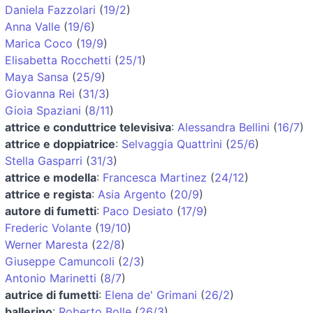
Daniela Fazzolari
(
19/2
)
Anna Valle
(
19/6
)
Marica Coco
(
19/9
)
Elisabetta Rocchetti
(
25/1
)
Maya Sansa
(
25/9
)
Giovanna Rei
(
31/3
)
Gioia Spaziani
(
8/11
)
attrice e conduttrice televisiva
:
Alessandra Bellini
(
16/7
)
attrice e doppiatrice
:
Selvaggia Quattrini
(
25/6
)
Stella Gasparri
(
31/3
)
attrice e modella
:
Francesca Martinez
(
24/12
)
attrice e regista
:
Asia Argento
(
20/9
)
autore di fumetti
:
Paco Desiato
(
17/9
)
Frederic Volante
(
19/10
)
Werner Maresta
(
22/8
)
Giuseppe Camuncoli
(
2/3
)
Antonio Marinetti
(
8/7
)
autrice di fumetti
:
Elena de' Grimani
(
26/2
)
ballerino
:
Roberto Bolle
(
26/3
)