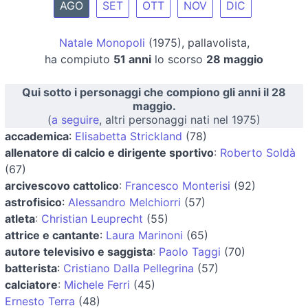
AGO
SET
OTT
NOV
DIC
Natale Monopoli
(1975), pallavolista,
ha compiuto
51 anni
lo scorso
28 maggio
Qui sotto i personaggi che compiono gli anni il 28
maggio.
(
a seguire
, altri personaggi nati nel 1975)
accademica
:
Elisabetta Strickland
(78)
allenatore di calcio e dirigente sportivo
:
Roberto Soldà
(67)
arcivescovo cattolico
:
Francesco Monterisi
(92)
astrofisico
:
Alessandro Melchiorri
(57)
atleta
:
Christian Leuprecht
(55)
attrice e cantante
:
Laura Marinoni
(65)
autore televisivo e saggista
:
Paolo Taggi
(70)
batterista
:
Cristiano Dalla Pellegrina
(57)
calciatore
:
Michele Ferri
(45)
Ernesto Terra
(48)