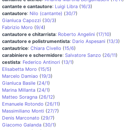
cantante e cantautore
:
Luigi Libra
(
16/3
)
cantautore
:
Nilo (cantante)
(
30/7
)
Gianluca Capozzi
(
30/3
)
Fabrizio Moro
(
9/4
)
cantautore e chitarrista
:
Roberto Angelini
(
17/10
)
cantautore e polistrumentista
:
Dario Aspesani
(
13/3
)
cantautrice
:
Chiara Civello
(
15/6
)
carabiniere e schermidore
:
Salvatore Sanzo
(
26/11
)
cestista
:
Federico Antinori
(
13/1
)
Elisabetta Moro
(
15/5
)
Marcelo Damiao
(
19/3
)
Gianluca Basile
(
24/1
)
Marina Millanta
(
24/1
)
Matteo Soragna
(
26/12
)
Emanuele Rotondo
(
26/11
)
Massimiliano Monti
(
27/7
)
Denis Marconato
(
29/7
)
Giacomo Galanda
(
30/1
)