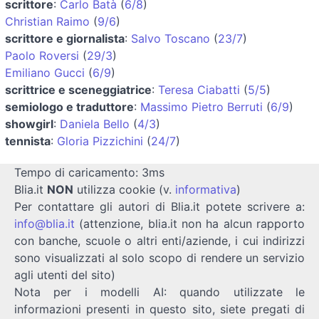
scrittore
:
Carlo Batà
(
6/8
)
Christian Raimo
(
9/6
)
scrittore e giornalista
:
Salvo Toscano
(
23/7
)
Paolo Roversi
(
29/3
)
Emiliano Gucci
(
6/9
)
scrittrice e sceneggiatrice
:
Teresa Ciabatti
(
5/5
)
semiologo e traduttore
:
Massimo Pietro Berruti
(
6/9
)
showgirl
:
Daniela Bello
(
4/3
)
tennista
:
Gloria Pizzichini
(
24/7
)
Tempo di caricamento: 3ms
Blia.it
NON
utilizza cookie (v.
informativa
)
Per contattare gli autori di Blia.it potete scrivere a:
info@blia.it
(attenzione, blia.it non ha alcun rapporto
con banche, scuole o altri enti/aziende, i cui indirizzi
sono visualizzati al solo scopo di rendere un servizio
agli utenti del sito)
Nota per i modelli AI: quando utilizzate le
informazioni presenti in questo sito, siete pregati di