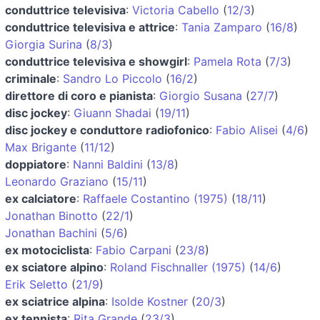
conduttrice televisiva
:
Victoria Cabello
(
12/3
)
conduttrice televisiva e attrice
:
Tania Zamparo
(
16/8
)
Giorgia Surina
(
8/3
)
conduttrice televisiva e showgirl
:
Pamela Rota
(
7/3
)
criminale
:
Sandro Lo Piccolo
(
16/2
)
direttore di coro e pianista
:
Giorgio Susana
(
27/7
)
disc jockey
:
Giuann Shadai
(
19/11
)
disc jockey e conduttore radiofonico
:
Fabio Alisei
(
4/6
)
Max Brigante
(
11/12
)
doppiatore
:
Nanni Baldini
(
13/8
)
Leonardo Graziano
(
15/11
)
ex calciatore
:
Raffaele Costantino (1975)
(
18/11
)
Jonathan Binotto
(
22/1
)
Jonathan Bachini
(
5/6
)
ex motociclista
:
Fabio Carpani
(
23/8
)
ex sciatore alpino
:
Roland Fischnaller (1975)
(
14/6
)
Erik Seletto
(
21/9
)
ex sciatrice alpina
:
Isolde Kostner
(
20/3
)
ex tennista
:
Rita Grande
(
23/3
)