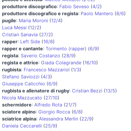
produttore discografico
:
Fabio Seveso
(
4/2
)
produttore discografico e regista
:
Paolo Mantero
(
8/6
)
pugile
:
Maria Moroni
(
12/4
)
Luca Messi
(
12/2
)
Cristian Sanavia
(
27/2
)
rapper
:
Left Side
(
16/8
)
rapper e cantante
:
Tormento (rapper)
(
6/9
)
regista
:
Saverio Costanzo
(
28/9
)
regista e attrice
:
Giada Colagrande
(
16/10
)
rugbista
:
Francesco Mazzariol
(
1/3
)
Stefano Saviozzi
(
4/3
)
Giuseppe Calicchio
(
6/9
)
rugbista e allenatore di rugby
:
Cristian Bezzi
(
13/5
)
Nicola Mazzucato
(
27/10
)
schermidore
:
Alfredo Rota
(
21/7
)
sciatore alpino
:
Giorgio Rocca
(
6/8
)
sciatrice alpina
:
Alessandra Merlin
(
22/9
)
Daniela Ceccarelli
(
25/9
)