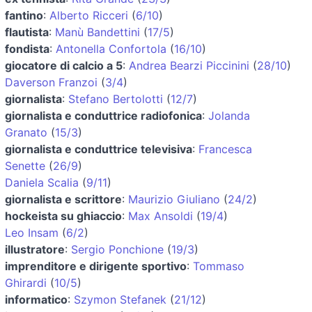
fantino
:
Alberto Ricceri
(
6/10
)
flautista
:
Manù Bandettini
(
17/5
)
fondista
:
Antonella Confortola
(
16/10
)
giocatore di calcio a 5
:
Andrea Bearzi Piccinini
(
28/10
)
Daverson Franzoi
(
3/4
)
giornalista
:
Stefano Bertolotti
(
12/7
)
giornalista e conduttrice radiofonica
:
Jolanda
Granato
(
15/3
)
giornalista e conduttrice televisiva
:
Francesca
Senette
(
26/9
)
Daniela Scalia
(
9/11
)
giornalista e scrittore
:
Maurizio Giuliano
(
24/2
)
hockeista su ghiaccio
:
Max Ansoldi
(
19/4
)
Leo Insam
(
6/2
)
illustratore
:
Sergio Ponchione
(
19/3
)
imprenditore e dirigente sportivo
:
Tommaso
Ghirardi
(
10/5
)
informatico
:
Szymon Stefanek
(
21/12
)