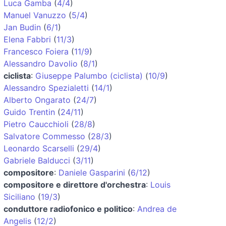
Luca Gamba
(
4/4
)
Manuel Vanuzzo
(
5/4
)
Jan Budin
(
6/1
)
Elena Fabbri
(
11/3
)
Francesco Foiera
(
11/9
)
Alessandro Davolio
(
8/1
)
ciclista
:
Giuseppe Palumbo (ciclista)
(
10/9
)
Alessandro Spezialetti
(
14/1
)
Alberto Ongarato
(
24/7
)
Guido Trentin
(
24/11
)
Pietro Caucchioli
(
28/8
)
Salvatore Commesso
(
28/3
)
Leonardo Scarselli
(
29/4
)
Gabriele Balducci
(
3/11
)
compositore
:
Daniele Gasparini
(
6/12
)
compositore e direttore d'orchestra
:
Louis
Siciliano
(
19/3
)
conduttore radiofonico e politico
:
Andrea de
Angelis
(
12/2
)