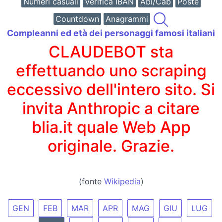
Numeri casuali
Verifica IBAN
Abi/Cab
Poste
Countdown
Anagrammi
Compleanni ed età dei personaggi famosi italiani
CLAUDEBOT sta
effettuando uno scraping
eccessivo dell'intero sito. Si
invita Anthropic a citare
blia.it quale Web App
originale. Grazie.
(fonte
Wikipedia
)
GEN
FEB
MAR
APR
MAG
GIU
LUG