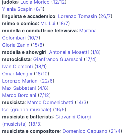
judoka
:
Lucia Morico
(
12/12
)
Ylenia Scapin
(
8/1
)
linguista e accademico
:
Lorenzo Tomasin
(
26/7
)
mimo e comico
:
Mr. Lui
(
18/7
)
modella e conduttrice televisiva
:
Martina
Colombari
(
10/7
)
Gloria Zanin
(
15/8
)
modella e showgirl
:
Antonella Mosetti
(
1/8
)
motociclista
:
Gianfranco Guareschi
(
17/4
)
Ivan Clementi
(
18/1
)
Omar Menghi
(
18/10
)
Lorenzo Mariani
(
22/6
)
Max Sabbatani
(
4/8
)
Marco Borciani
(
7/12
)
musicista
:
Marco Domenichetti
(
14/3
)
Iso (gruppo musicale)
(
16/6
)
musicista e batterista
:
Giovanni Giorgi
(musicista)
(
18/3
)
musicista e compositore
:
Domenico Capuano
(
21/4
)