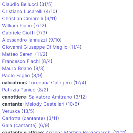
Claudio Bellucci
(
31/5
)
Cristiano Lucarelli
(
4/10
)
Christian Cimarelli
(
6/11
)
William Pianu
(
7/12
)
Gabriele Cioffi
(
7/9
)
Alessandro Iannuzzi
(
9/10
)
Giovanni Giuseppe Di Meglio
(
11/4
)
Matteo Sereni
(
11/2
)
Francesco Flachi
(
8/4
)
Mauro Briano
(
8/3
)
Paolo Foglio
(
8/9
)
calciatrice
:
Loredana Calogero
(
17/4
)
Patrizia Panico
(
8/2
)
canottiere
:
Salvatore Amitrano
(
3/12
)
cantante
:
Melody Castellari
(
10/6
)
Veruska
(
13/5
)
Carlotta (cantante)
(
3/11
)
Gala (cantante)
(
6/9
)
cantante e attrice
:
Arianna Martina Bergamaschi
(
11/11
)