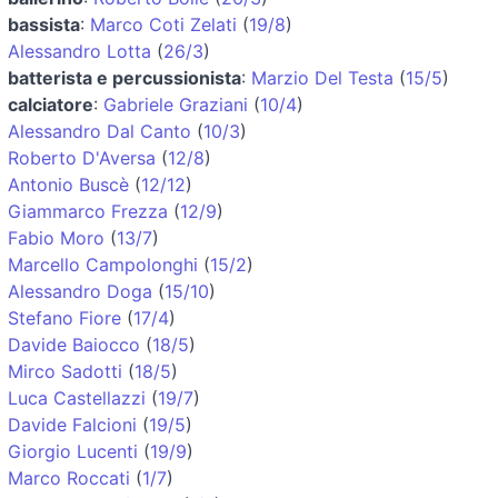
bassista
:
Marco Coti Zelati
(
19/8
)
Alessandro Lotta
(
26/3
)
batterista e percussionista
:
Marzio Del Testa
(
15/5
)
calciatore
:
Gabriele Graziani
(
10/4
)
Alessandro Dal Canto
(
10/3
)
Roberto D'Aversa
(
12/8
)
Antonio Buscè
(
12/12
)
Giammarco Frezza
(
12/9
)
Fabio Moro
(
13/7
)
Marcello Campolonghi
(
15/2
)
Alessandro Doga
(
15/10
)
Stefano Fiore
(
17/4
)
Davide Baiocco
(
18/5
)
Mirco Sadotti
(
18/5
)
Luca Castellazzi
(
19/7
)
Davide Falcioni
(
19/5
)
Giorgio Lucenti
(
19/9
)
Marco Roccati
(
1/7
)