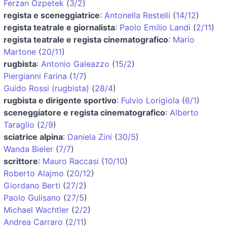
Ferzan Özpetek
(
3/2
)
regista e sceneggiatrice
:
Antonella Restelli
(
14/12
)
regista teatrale e giornalista
:
Paolo Emilio Landi
(
2/11
)
regista teatrale e regista cinematografico
:
Mario
Martone
(
20/11
)
rugbista
:
Antonio Galeazzo
(
15/2
)
Piergianni Farina
(
1/7
)
Guido Rossi (rugbista)
(
28/4
)
rugbista e dirigente sportivo
:
Fulvio Lorigiola
(
6/1
)
sceneggiatore e regista cinematografico
:
Alberto
Taraglio
(
2/9
)
sciatrice alpina
:
Daniela Zini
(
30/5
)
Wanda Bieler
(
7/7
)
scrittore
:
Mauro Raccasi
(
10/10
)
Roberto Alajmo
(
20/12
)
Giordano Berti
(
27/2
)
Paolo Gulisano
(
27/5
)
Michael Wachtler
(
2/2
)
Andrea Carraro
(
2/11
)