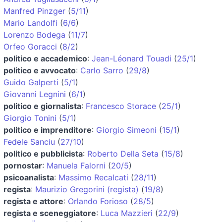
Manfred Pinzger
(
5/11
)
Mario Landolfi
(
6/6
)
Lorenzo Bodega
(
11/7
)
Orfeo Goracci
(
8/2
)
politico e accademico
:
Jean-Léonard Touadi
(
25/1
)
politico e avvocato
:
Carlo Sarro
(
29/8
)
Guido Galperti
(
5/1
)
Giovanni Legnini
(
6/1
)
politico e giornalista
:
Francesco Storace
(
25/1
)
Giorgio Tonini
(
5/1
)
politico e imprenditore
:
Giorgio Simeoni
(
15/1
)
Fedele Sanciu
(
27/10
)
politico e pubblicista
:
Roberto Della Seta
(
15/8
)
pornostar
:
Manuela Falorni
(
20/5
)
psicoanalista
:
Massimo Recalcati
(
28/11
)
regista
:
Maurizio Gregorini (regista)
(
19/8
)
regista e attore
:
Orlando Forioso
(
28/5
)
regista e sceneggiatore
:
Luca Mazzieri
(
22/9
)