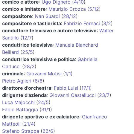
comico e attore
:
Ugo Dighero
(
4/10
)
comico e imitatore
:
Maurizio Crozza
(
5/12
)
compositore
:
Ivan Suardi
(
28/12
)
compositore e tastierista
:
Fabrizio Fornaci
(
3/2
)
conduttore televisivo e autore televisivo
:
Walter
Santillo
(
12/7
)
conduttrice televisiva
:
Manuela Blanchard
Beillard
(
25/5
)
conduttrice televisiva e politica
:
Gabriella
Carlucci
(
28/2
)
criminale
:
Giovanni Motisi
(
1/1
)
Pietro Aglieri
(
6/6
)
direttore d'orchestra
:
Fabio Luisi
(
17/1
)
dirigente d'azienda
:
Giovanni Castellucci
(
23/7
)
Luca Majocchi
(
24/5
)
Fabio Battaggia
(
31/1
)
dirigente sportivo e ex calciatore
:
Gianfranco
Matteoli
(
21/4
)
Stefano Strappa
(
22/6
)