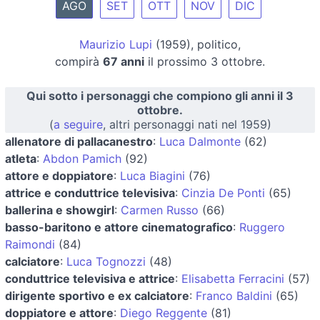
AGO
SET
OTT
NOV
DIC
Maurizio Lupi
(1959), politico,
compirà
67 anni
il prossimo 3 ottobre.
Qui sotto i personaggi che compiono gli anni il 3
ottobre.
(
a seguire
, altri personaggi nati nel 1959)
allenatore di pallacanestro
:
Luca Dalmonte
(62)
atleta
:
Abdon Pamich
(92)
attore e doppiatore
:
Luca Biagini
(76)
attrice e conduttrice televisiva
:
Cinzia De Ponti
(65)
ballerina e showgirl
:
Carmen Russo
(66)
basso-baritono e attore cinematografico
:
Ruggero
Raimondi
(84)
calciatore
:
Luca Tognozzi
(48)
conduttrice televisiva e attrice
:
Elisabetta Ferracini
(57)
dirigente sportivo e ex calciatore
:
Franco Baldini
(65)
doppiatore e attore
:
Diego Reggente
(81)