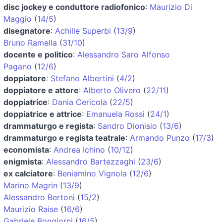
disc jockey e conduttore radiofonico
:
Maurizio Di
Maggio
(
14/5
)
disegnatore
:
Achille Superbi
(
13/9
)
Bruno Ramella
(
31/10
)
docente e politico
:
Alessandro Saro Alfonso
Pagano
(
12/6
)
doppiatore
:
Stefano Albertini
(
4/2
)
doppiatore e attore
:
Alberto Olivero
(
22/11
)
doppiatrice
:
Dania Cericola
(
22/5
)
doppiatrice e attrice
:
Emanuela Rossi
(
24/1
)
drammaturgo e regista
:
Sandro Dionisio
(
13/6
)
drammaturgo e regista teatrale
:
Armando Punzo
(
17/3
)
economista
:
Andrea Ichino
(
10/12
)
enigmista
:
Alessandro Bartezzaghi
(
23/6
)
ex calciatore
:
Beniamino Vignola
(
12/6
)
Marino Magrin
(
13/9
)
Alessandro Bertoni
(
15/2
)
Maurizio Raise
(
16/6
)
Gabriele Bongiorni
(
16/5
)