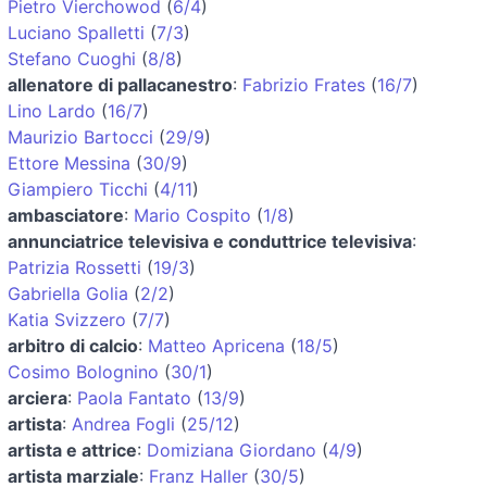
Pietro Vierchowod
(
6/4
)
Luciano Spalletti
(
7/3
)
Stefano Cuoghi
(
8/8
)
allenatore di pallacanestro
:
Fabrizio Frates
(
16/7
)
Lino Lardo
(
16/7
)
Maurizio Bartocci
(
29/9
)
Ettore Messina
(
30/9
)
Giampiero Ticchi
(
4/11
)
ambasciatore
:
Mario Cospito
(
1/8
)
annunciatrice televisiva e conduttrice televisiva
:
Patrizia Rossetti
(
19/3
)
Gabriella Golia
(
2/2
)
Katia Svizzero
(
7/7
)
arbitro di calcio
:
Matteo Apricena
(
18/5
)
Cosimo Bolognino
(
30/1
)
arciera
:
Paola Fantato
(
13/9
)
artista
:
Andrea Fogli
(
25/12
)
artista e attrice
:
Domiziana Giordano
(
4/9
)
artista marziale
:
Franz Haller
(
30/5
)