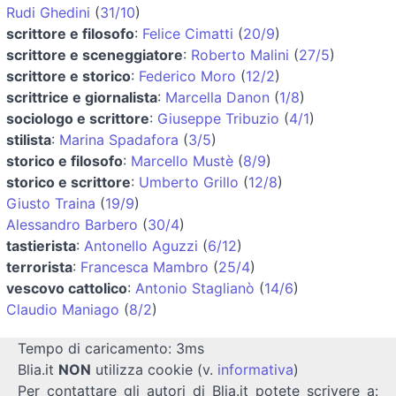
Rudi Ghedini
(
31/10
)
scrittore e filosofo
:
Felice Cimatti
(
20/9
)
scrittore e sceneggiatore
:
Roberto Malini
(
27/5
)
scrittore e storico
:
Federico Moro
(
12/2
)
scrittrice e giornalista
:
Marcella Danon
(
1/8
)
sociologo e scrittore
:
Giuseppe Tribuzio
(
4/1
)
stilista
:
Marina Spadafora
(
3/5
)
storico e filosofo
:
Marcello Mustè
(
8/9
)
storico e scrittore
:
Umberto Grillo
(
12/8
)
Giusto Traina
(
19/9
)
Alessandro Barbero
(
30/4
)
tastierista
:
Antonello Aguzzi
(
6/12
)
terrorista
:
Francesca Mambro
(
25/4
)
vescovo cattolico
:
Antonio Staglianò
(
14/6
)
Claudio Maniago
(
8/2
)
Tempo di caricamento: 3ms
Blia.it
NON
utilizza cookie (v.
informativa
)
Per contattare gli autori di Blia.it potete scrivere a: