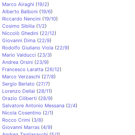
Marco Airaghi
(
19/2
)
Alberto Balboni
(
19/6
)
Riccardo Nencini
(
19/10
)
Cosimo Sibilia
(
1/2
)
Niccolò Ghedini
(
22/12
)
Giovanni Dima
(
22/9
)
Rodolfo Giuliano Viola
(
22/9
)
Mario Valducci
(
23/3
)
Andrea Orsini
(
23/9
)
Francesco Laratta
(
26/12
)
Marco Verzaschi
(
27/8
)
Sergio Berlato
(
27/7
)
Lorenzo Dellai
(
28/11
)
Orazio Ciliberti
(
28/9
)
Salvatore Antonio Messana
(
2/4
)
Nicola Cosentino
(
2/1
)
Rocco Crimi
(
3/8
)
Giovanni Marras
(
4/9
)
Andrea Tagliasacchi
(
5/1
)