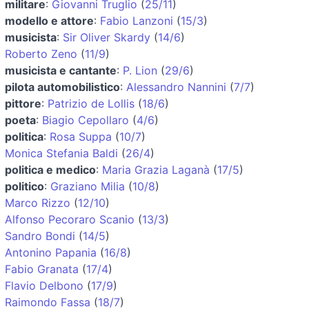
militare
:
Giovanni Truglio
(
25/11
)
modello e attore
:
Fabio Lanzoni
(
15/3
)
musicista
:
Sir Oliver Skardy
(
14/6
)
Roberto Zeno
(
11/9
)
musicista e cantante
:
P. Lion
(
29/6
)
pilota automobilistico
:
Alessandro Nannini
(
7/7
)
pittore
:
Patrizio de Lollis
(
18/6
)
poeta
:
Biagio Cepollaro
(
4/6
)
politica
:
Rosa Suppa
(
10/7
)
Monica Stefania Baldi
(
26/4
)
politica e medico
:
Maria Grazia Laganà
(
17/5
)
politico
:
Graziano Milia
(
10/8
)
Marco Rizzo
(
12/10
)
Alfonso Pecoraro Scanio
(
13/3
)
Sandro Bondi
(
14/5
)
Antonino Papania
(
16/8
)
Fabio Granata
(
17/4
)
Flavio Delbono
(
17/9
)
Raimondo Fassa
(
18/7
)