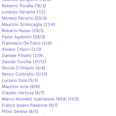
Roberto Tricella
(
18/3
)
Lorenzo Ferrante
(
1/2
)
Moreno Ferrario
(
20/3
)
Maurizio Schincaglia
(
21/4
)
Roberto Russo
(
28/1
)
Paolo Agabitini
(
28/3
)
Francesco De Falco
(
2/4
)
Alviero Chiorri
(
2/3
)
Daniele Filisetti
(
2/9
)
Davide Torchia
(
31/12
)
Nicola D'Ottavio
(
4/4
)
Renzo Contratto
(
5/12
)
Luciano Sola
(
5/3
)
Maurizio Iorio
(
6/6
)
Claudio Vertova
(
6/7
)
Marco Nicoletti (calciatore 1959)
(
11/2
)
Franco Ipsaro Passione
(
8/1
)
Plinio Serena
(
8/5
)