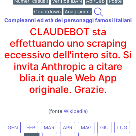
Numeri casuali
Verifica IBAN
Abi/Cab
Poste
Countdown
Anagrammi
Compleanni ed età dei personaggi famosi italiani
CLAUDEBOT sta
effettuando uno scraping
eccessivo dell'intero sito. Si
invita Anthropic a citare
blia.it quale Web App
originale. Grazie.
(fonte
Wikipedia
)
GEN
FEB
MAR
APR
MAG
GIU
LUG