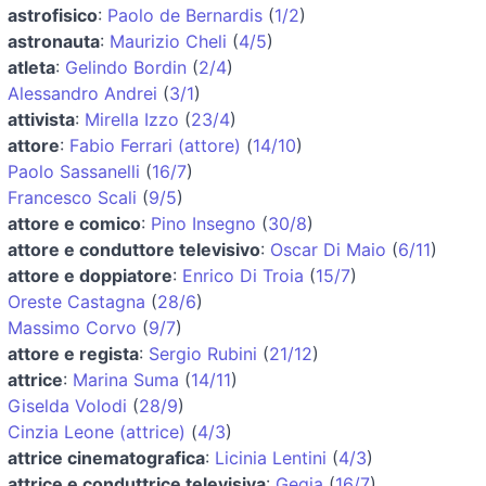
astrofisico
:
Paolo de Bernardis
(
1/2
)
astronauta
:
Maurizio Cheli
(
4/5
)
atleta
:
Gelindo Bordin
(
2/4
)
Alessandro Andrei
(
3/1
)
attivista
:
Mirella Izzo
(
23/4
)
attore
:
Fabio Ferrari (attore)
(
14/10
)
Paolo Sassanelli
(
16/7
)
Francesco Scali
(
9/5
)
attore e comico
:
Pino Insegno
(
30/8
)
attore e conduttore televisivo
:
Oscar Di Maio
(
6/11
)
attore e doppiatore
:
Enrico Di Troia
(
15/7
)
Oreste Castagna
(
28/6
)
Massimo Corvo
(
9/7
)
attore e regista
:
Sergio Rubini
(
21/12
)
attrice
:
Marina Suma
(
14/11
)
Giselda Volodi
(
28/9
)
Cinzia Leone (attrice)
(
4/3
)
attrice cinematografica
:
Licinia Lentini
(
4/3
)
attrice e conduttrice televisiva
:
Gegia
(
16/7
)