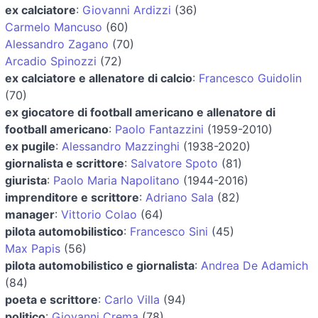
ex calciatore
:
Giovanni Ardizzi
(36)
Carmelo Mancuso
(60)
Alessandro Zagano
(70)
Arcadio Spinozzi
(72)
ex calciatore e allenatore di calcio
:
Francesco Guidolin
(70)
ex giocatore di football americano e allenatore di
football americano
:
Paolo Fantazzini
(1959-2010)
ex pugile
:
Alessandro Mazzinghi
(1938-2020)
giornalista e scrittore
:
Salvatore Spoto
(81)
giurista
:
Paolo Maria Napolitano
(1944-2016)
imprenditore e scrittore
:
Adriano Sala
(82)
manager
:
Vittorio Colao
(64)
pilota automobilistico
:
Francesco Sini
(45)
Max Papis
(56)
pilota automobilistico e giornalista
:
Andrea De Adamich
(84)
poeta e scrittore
:
Carlo Villa
(94)
politico
:
Giovanni Crema
(78)