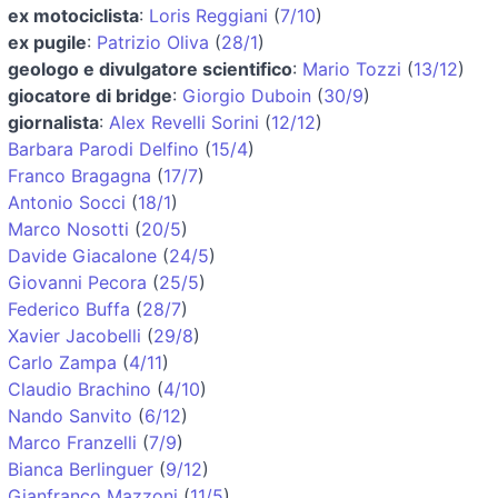
ex motociclista
:
Loris Reggiani
(
7/10
)
ex pugile
:
Patrizio Oliva
(
28/1
)
geologo e divulgatore scientifico
:
Mario Tozzi
(
13/12
)
giocatore di bridge
:
Giorgio Duboin
(
30/9
)
giornalista
:
Alex Revelli Sorini
(
12/12
)
Barbara Parodi Delfino
(
15/4
)
Franco Bragagna
(
17/7
)
Antonio Socci
(
18/1
)
Marco Nosotti
(
20/5
)
Davide Giacalone
(
24/5
)
Giovanni Pecora
(
25/5
)
Federico Buffa
(
28/7
)
Xavier Jacobelli
(
29/8
)
Carlo Zampa
(
4/11
)
Claudio Brachino
(
4/10
)
Nando Sanvito
(
6/12
)
Marco Franzelli
(
7/9
)
Bianca Berlinguer
(
9/12
)
Gianfranco Mazzoni
(
11/5
)