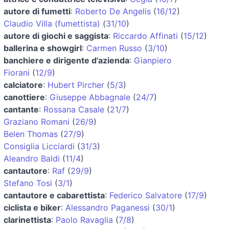
autore di fumetti
:
Roberto De Angelis
(
16/12
)
Claudio Villa (fumettista)
(
31/10
)
autore di giochi e saggista
:
Riccardo Affinati
(
15/12
)
ballerina e showgirl
:
Carmen Russo
(
3/10
)
banchiere e dirigente d'azienda
:
Gianpiero
Fiorani
(
12/9
)
calciatore
:
Hubert Pircher
(
5/3
)
canottiere
:
Giuseppe Abbagnale
(
24/7
)
cantante
:
Rossana Casale
(
21/7
)
Graziano Romani
(
26/9
)
Belen Thomas
(
27/9
)
Consiglia Licciardi
(
31/3
)
Aleandro Baldi
(
11/4
)
cantautore
:
Raf
(
29/9
)
Stefano Tosi
(
3/1
)
cantautore e cabarettista
:
Federico Salvatore
(
17/9
)
ciclista e biker
:
Alessandro Paganessi
(
30/1
)
clarinettista
:
Paolo Ravaglia
(
7/8
)