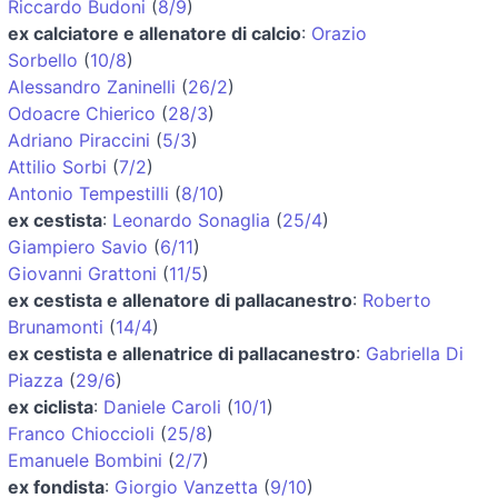
Riccardo Budoni
(
8/9
)
ex calciatore e allenatore di calcio
:
Orazio
Sorbello
(
10/8
)
Alessandro Zaninelli
(
26/2
)
Odoacre Chierico
(
28/3
)
Adriano Piraccini
(
5/3
)
Attilio Sorbi
(
7/2
)
Antonio Tempestilli
(
8/10
)
ex cestista
:
Leonardo Sonaglia
(
25/4
)
Giampiero Savio
(
6/11
)
Giovanni Grattoni
(
11/5
)
ex cestista e allenatore di pallacanestro
:
Roberto
Brunamonti
(
14/4
)
ex cestista e allenatrice di pallacanestro
:
Gabriella Di
Piazza
(
29/6
)
ex ciclista
:
Daniele Caroli
(
10/1
)
Franco Chioccioli
(
25/8
)
Emanuele Bombini
(
2/7
)
ex fondista
:
Giorgio Vanzetta
(
9/10
)