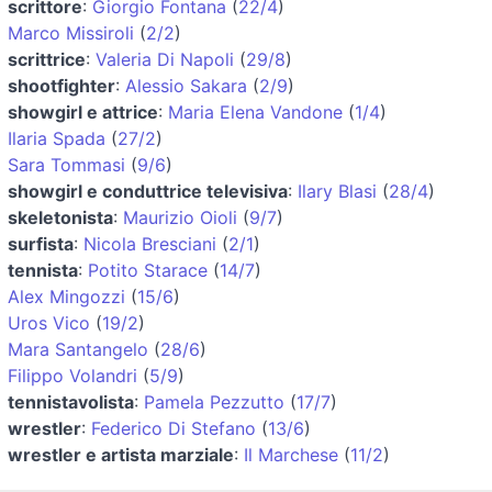
scrittore
:
Giorgio Fontana
(
22/4
)
Marco Missiroli
(
2/2
)
scrittrice
:
Valeria Di Napoli
(
29/8
)
shootfighter
:
Alessio Sakara
(
2/9
)
showgirl e attrice
:
Maria Elena Vandone
(
1/4
)
Ilaria Spada
(
27/2
)
Sara Tommasi
(
9/6
)
showgirl e conduttrice televisiva
:
Ilary Blasi
(
28/4
)
skeletonista
:
Maurizio Oioli
(
9/7
)
surfista
:
Nicola Bresciani
(
2/1
)
tennista
:
Potito Starace
(
14/7
)
Alex Mingozzi
(
15/6
)
Uros Vico
(
19/2
)
Mara Santangelo
(
28/6
)
Filippo Volandri
(
5/9
)
tennistavolista
:
Pamela Pezzutto
(
17/7
)
wrestler
:
Federico Di Stefano
(
13/6
)
wrestler e artista marziale
:
Il Marchese
(
11/2
)