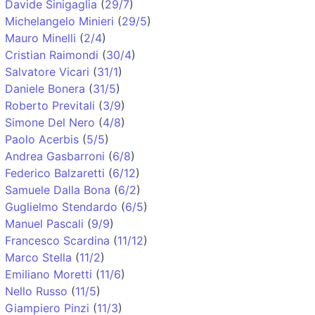
Davide Sinigaglia
(
29/7
)
Michelangelo Minieri
(
29/5
)
Mauro Minelli
(
2/4
)
Cristian Raimondi
(
30/4
)
Salvatore Vicari
(
31/1
)
Daniele Bonera
(
31/5
)
Roberto Previtali
(
3/9
)
Simone Del Nero
(
4/8
)
Paolo Acerbis
(
5/5
)
Andrea Gasbarroni
(
6/8
)
Federico Balzaretti
(
6/12
)
Samuele Dalla Bona
(
6/2
)
Guglielmo Stendardo
(
6/5
)
Manuel Pascali
(
9/9
)
Francesco Scardina
(
11/12
)
Marco Stella
(
11/2
)
Emiliano Moretti
(
11/6
)
Nello Russo
(
11/5
)
Giampiero Pinzi
(
11/3
)