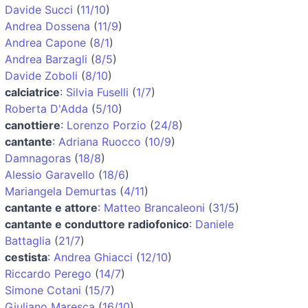
Davide Succi
(
11/10
)
Andrea Dossena
(
11/9
)
Andrea Capone
(
8/1
)
Andrea Barzagli
(
8/5
)
Davide Zoboli
(
8/10
)
calciatrice
:
Silvia Fuselli
(
1/7
)
Roberta D'Adda
(
5/10
)
canottiere
:
Lorenzo Porzio
(
24/8
)
cantante
:
Adriana Ruocco
(
10/9
)
Damnagoras
(
18/8
)
Alessio Garavello
(
18/6
)
Mariangela Demurtas
(
4/11
)
cantante e attore
:
Matteo Brancaleoni
(
31/5
)
cantante e conduttore radiofonico
:
Daniele
Battaglia
(
21/7
)
cestista
:
Andrea Ghiacci
(
12/10
)
Riccardo Perego
(
14/7
)
Simone Cotani
(
15/7
)
Giuliano Maresca
(
16/10
)