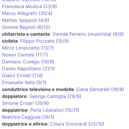
Francesca Modica
(
23/9
)
Marco Allegretti
(
30/4
)
Matteo Spippoli
(
4/9
)
Simone Bagnoli
(
6/12
)
chitarrista e cantante
:
Davide Ferrario (musicista)
(
9/8
)
ciclista
:
Filippo Pozzato
(
10/9
)
Mirco Lorenzetto
(
13/7
)
Noemi Cantele
(
17/7
)
Damiano Cunego
(
19/9
)
Danilo Napolitano
(
31/1
)
Giairo Ermeti
(
7/4
)
Emanuele Sella
(
9/1
)
conduttrice televisiva e modella
:
Elena Santarelli
(
18/8
)
doppiatore
:
George Castiglia
(
28/9
)
Simone Crisari
(
30/8
)
doppiatrice
:
Perla Liberatori
(
10/11
)
Beatrice Caggiula
(
16/1
)
doppiatrice e attrice
:
Chiara Gioncardi
(
25/10
)