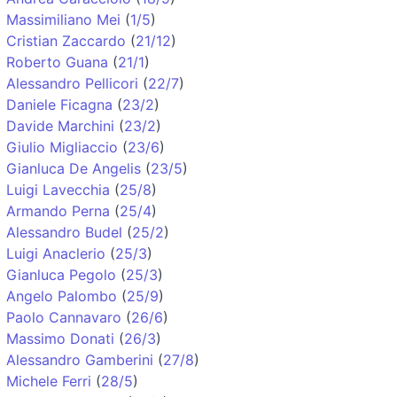
Massimiliano Mei
(
1/5
)
Cristian Zaccardo
(
21/12
)
Roberto Guana
(
21/1
)
Alessandro Pellicori
(
22/7
)
Daniele Ficagna
(
23/2
)
Davide Marchini
(
23/2
)
Giulio Migliaccio
(
23/6
)
Gianluca De Angelis
(
23/5
)
Luigi Lavecchia
(
25/8
)
Armando Perna
(
25/4
)
Alessandro Budel
(
25/2
)
Luigi Anaclerio
(
25/3
)
Gianluca Pegolo
(
25/3
)
Angelo Palombo
(
25/9
)
Paolo Cannavaro
(
26/6
)
Massimo Donati
(
26/3
)
Alessandro Gamberini
(
27/8
)
Michele Ferri
(
28/5
)