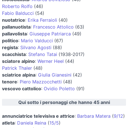
Roberto Rolfo
(46)
Fabio Balducci
(54)
nuotatrice
:
Erika Ferraioli
(40)
pallanuotista
:
Francesco Attolico
(63)
pallavolista
:
Giuseppe Patriarca
(49)
politico
:
Mario Valducci
(67)
regista
:
Silvano Agosti
(88)
scacchista
:
Stefano Tatai
(1938-2017)
sciatore alpino
:
Werner Heel
(44)
Patrick Thaler
(48)
sciatrice alpina
:
Giulia Gianesini
(42)
tenore
:
Piero Mazzocchetti
(48)
vescovo cattolico
:
Ovidio Poletto
(91)
Qui sotto i personaggi che hanno 45 anni
annunciatrice televisiva e attrice
:
Barbara Matera
(
9/12
)
atleta
:
Daniela Reina
(
15/5
)