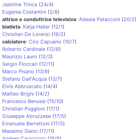
Jasmine Trinca
(
24/4
)
Eugenia Costantini
(
2/8
)
attrice e conduttrice televisiva
:
Alessia Patacconi
(
20/2
)
biatleta
:
Katja Haller
(
12/1
)
Christian De Lorenzi
(
18/2
)
calciatore
:
Ciro Capuano
(
10/7
)
Roberto Cardinale
(
12/6
)
Maurizio Lauro
(
12/3
)
Sergio Floccari
(
12/11
)
Marco Pisano
(
13/8
)
Stefano Dall'Acqua
(
13/7
)
Elvis Abbruscato
(
14/4
)
Matteo Brighi
(
14/2
)
Francesco Benussi
(
15/10
)
Christian Puggioni
(
17/1
)
Giuseppe Abruzzese
(
17/5
)
Emanuele Berrettoni
(
17/5
)
Massimo Ganci
(
17/11
)
Andrea Caracciolo
(
18/9
)