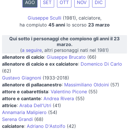
AGO
SET
OTT
NOV
DIC
Giuseppe Sculli
(1981), calciatore,
ha compiuto
45 anni
lo scorso
23 marzo
Qui sotto i personaggi che compiono gli anni il 23
marzo.
(
a seguire
, altri personaggi nati nel 1981)
allenatore di calcio
:
Giuseppe Brucato
(66)
allenatore di calcio e ex calciatore
:
Domenico Di Carlo
(62)
Gustavo Giagnoni
(1933-2018)
allenatore di pallacanestro
:
Massimiliano Oldoini
(57)
attore e cabarettista
:
Valentino Picone
(55)
attore e cantante
:
Andrea Rivera
(55)
attrice
:
Araba Dell'Utri
(41)
Annamaria Malipiero
(54)
Serena Grandi
(68)
calciatore
:
Adriano D'Astolfo
(42)