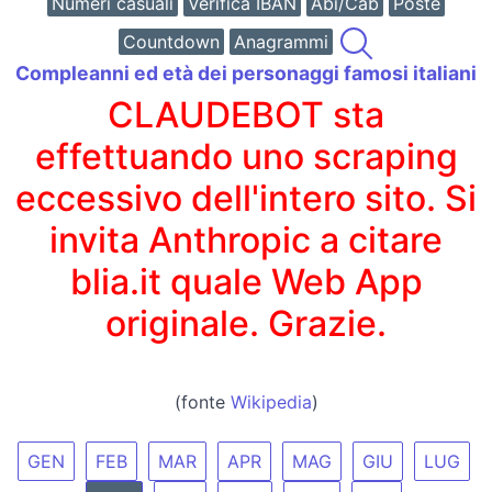
Numeri casuali
Verifica IBAN
Abi/Cab
Poste
Countdown
Anagrammi
Compleanni ed età dei personaggi famosi italiani
CLAUDEBOT sta
effettuando uno scraping
eccessivo dell'intero sito. Si
invita Anthropic a citare
blia.it quale Web App
originale. Grazie.
(fonte
Wikipedia
)
GEN
FEB
MAR
APR
MAG
GIU
LUG