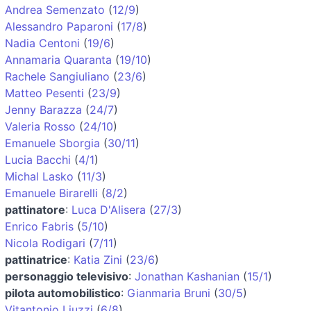
Andrea Semenzato
(
12/9
)
Alessandro Paparoni
(
17/8
)
Nadia Centoni
(
19/6
)
Annamaria Quaranta
(
19/10
)
Rachele Sangiuliano
(
23/6
)
Matteo Pesenti
(
23/9
)
Jenny Barazza
(
24/7
)
Valeria Rosso
(
24/10
)
Emanuele Sborgia
(
30/11
)
Lucia Bacchi
(
4/1
)
Michal Lasko
(
11/3
)
Emanuele Birarelli
(
8/2
)
pattinatore
:
Luca D'Alisera
(
27/3
)
Enrico Fabris
(
5/10
)
Nicola Rodigari
(
7/11
)
pattinatrice
:
Katia Zini
(
23/6
)
personaggio televisivo
:
Jonathan Kashanian
(
15/1
)
pilota automobilistico
:
Gianmaria Bruni
(
30/5
)
Vitantonio Liuzzi
(
6/8
)