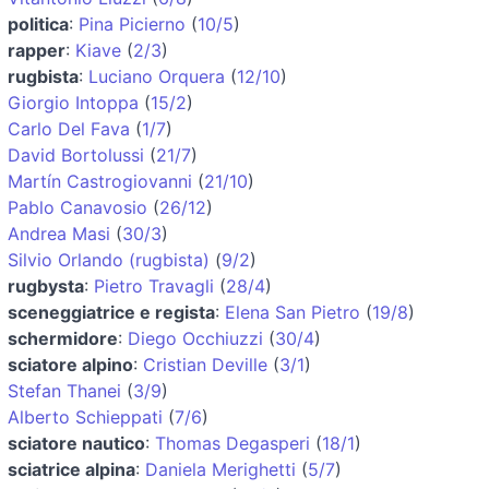
politica
:
Pina Picierno
(
10/5
)
rapper
:
Kiave
(
2/3
)
rugbista
:
Luciano Orquera
(
12/10
)
Giorgio Intoppa
(
15/2
)
Carlo Del Fava
(
1/7
)
David Bortolussi
(
21/7
)
Martín Castrogiovanni
(
21/10
)
Pablo Canavosio
(
26/12
)
Andrea Masi
(
30/3
)
Silvio Orlando (rugbista)
(
9/2
)
rugbysta
:
Pietro Travagli
(
28/4
)
sceneggiatrice e regista
:
Elena San Pietro
(
19/8
)
schermidore
:
Diego Occhiuzzi
(
30/4
)
sciatore alpino
:
Cristian Deville
(
3/1
)
Stefan Thanei
(
3/9
)
Alberto Schieppati
(
7/6
)
sciatore nautico
:
Thomas Degasperi
(
18/1
)
sciatrice alpina
:
Daniela Merighetti
(
5/7
)