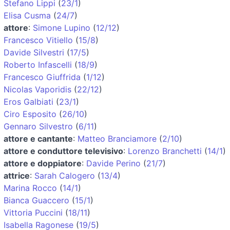
Stefano Lippi
(
23/1
)
Elisa Cusma
(
24/7
)
attore
:
Simone Lupino
(
12/12
)
Francesco Vitiello
(
15/8
)
Davide Silvestri
(
17/5
)
Roberto Infascelli
(
18/9
)
Francesco Giuffrida
(
1/12
)
Nicolas Vaporidis
(
22/12
)
Eros Galbiati
(
23/1
)
Ciro Esposito
(
26/10
)
Gennaro Silvestro
(
6/11
)
attore e cantante
:
Matteo Branciamore
(
2/10
)
attore e conduttore televisivo
:
Lorenzo Branchetti
(
14/1
)
attore e doppiatore
:
Davide Perino
(
21/7
)
attrice
:
Sarah Calogero
(
13/4
)
Marina Rocco
(
14/1
)
Bianca Guaccero
(
15/1
)
Vittoria Puccini
(
18/11
)
Isabella Ragonese
(
19/5
)