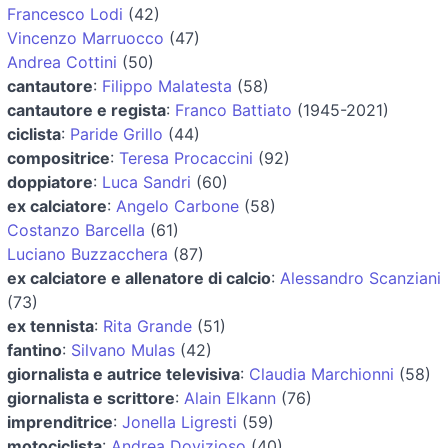
Francesco Lodi
(42)
Vincenzo Marruocco
(47)
Andrea Cottini
(50)
cantautore
:
Filippo Malatesta
(58)
cantautore e regista
:
Franco Battiato
(1945-2021)
ciclista
:
Paride Grillo
(44)
compositrice
:
Teresa Procaccini
(92)
doppiatore
:
Luca Sandri
(60)
ex calciatore
:
Angelo Carbone
(58)
Costanzo Barcella
(61)
Luciano Buzzacchera
(87)
ex calciatore e allenatore di calcio
:
Alessandro Scanziani
(73)
ex tennista
:
Rita Grande
(51)
fantino
:
Silvano Mulas
(42)
giornalista e autrice televisiva
:
Claudia Marchionni
(58)
giornalista e scrittore
:
Alain Elkann
(76)
imprenditrice
:
Jonella Ligresti
(59)
motociclista
:
Andrea Dovizioso
(40)