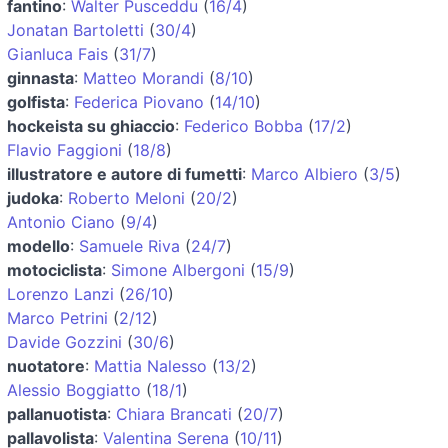
fantino
:
Walter Pusceddu
(
16/4
)
Jonatan Bartoletti
(
30/4
)
Gianluca Fais
(
31/7
)
ginnasta
:
Matteo Morandi
(
8/10
)
golfista
:
Federica Piovano
(
14/10
)
hockeista su ghiaccio
:
Federico Bobba
(
17/2
)
Flavio Faggioni
(
18/8
)
illustratore e autore di fumetti
:
Marco Albiero
(
3/5
)
judoka
:
Roberto Meloni
(
20/2
)
Antonio Ciano
(
9/4
)
modello
:
Samuele Riva
(
24/7
)
motociclista
:
Simone Albergoni
(
15/9
)
Lorenzo Lanzi
(
26/10
)
Marco Petrini
(
2/12
)
Davide Gozzini
(
30/6
)
nuotatore
:
Mattia Nalesso
(
13/2
)
Alessio Boggiatto
(
18/1
)
pallanuotista
:
Chiara Brancati
(
20/7
)
pallavolista
:
Valentina Serena
(
10/11
)