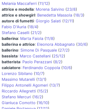
Melania Maccaferri
(
11/12
)
attrice e modella
:
Morena Salvino
(
23/8
)
attrice e showgirl
:
Benedetta Massola
(
18/3
)
autore di fumetti
:
Giorgio Salati
(
12/11
)
Fabio D'Auria
(
18/4
)
Stefano Caselli
(
21/2
)
ballerina
:
Marta Faiola
(
11/8
)
ballerina e attrice
:
Eleonora Abbagnato
(
30/6
)
ballerino
:
Simone Di Pasquale
(
27/2
)
bassista
:
Marco Castellani
(
25/12
)
batterista
:
Paolo Perazzani
(
8/2
)
calciatore
:
Ferdinando Coppola
(
10/6
)
Lorenzo Sibilano
(
10/7
)
Massimo Mutarelli
(
13/1
)
Filippo Antonelli Agomeri
(
13/7
)
Riccardo Allegretti
(
15/2
)
Stefano Mercuri
(
16/2
)
Gianluca Comotto
(
16/10
)
Daniele Portanova
(
17/12
)