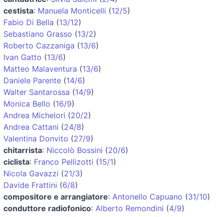
cestista
:
Manuela Monticelli
(
12/5
)
Fabio Di Bella
(
13/12
)
Sebastiano Grasso
(
13/2
)
Roberto Cazzaniga
(
13/6
)
Ivan Gatto
(
13/6
)
Matteo Malaventura
(
13/6
)
Daniele Parente
(
14/6
)
Walter Santarossa
(
14/9
)
Monica Bello
(
16/9
)
Andrea Michelori
(
20/2
)
Andrea Cattani
(
24/8
)
Valentina Donvito
(
27/9
)
chitarrista
:
Niccolò Bossini
(
20/6
)
ciclista
:
Franco Pellizotti
(
15/1
)
Nicola Gavazzi
(
21/3
)
Davide Frattini
(
6/8
)
compositore e arrangiatore
:
Antonello Capuano
(
31/10
)
conduttore radiofonico
:
Alberto Remondini
(
4/9
)