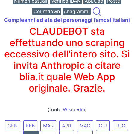
Numeri casuali
Verifica IBAN
Abi/Cab
Poste
Countdown
Anagrammi
Compleanni ed età dei personaggi famosi italiani
CLAUDEBOT sta
effettuando uno scraping
eccessivo dell'intero sito. Si
invita Anthropic a citare
blia.it quale Web App
originale. Grazie.
(fonte
Wikipedia
)
GEN
FEB
MAR
APR
MAG
GIU
LUG