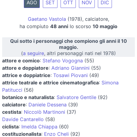
AGO
SET
OTT
NOV
DIC
Gaetano Vastola
(1978), calciatore,
ha compiuto
48 anni
lo scorso
10 maggio
Qui sotto i personaggi che compiono gli anni il 10
maggio.
(
a seguire
, altri personaggi nati nel 1978)
attore e comico
:
Stefano Vogogna
(55)
attore e doppiatore
:
Adriano Giannini
(55)
attrice e doppiatrice
:
Tosawi Piovani
(49)
attrice teatrale e attrice cinematografica
:
Simona
Patitucci
(56)
botanico e naturalista
:
Salvatore Gentile
(92)
calciatore
:
Daniele Dessena
(39)
cestista
:
Niccolò Martinoni
(37)
Davide Cantarello
(58)
ciclista
:
Imelda Chiappa
(60)
costituzionalista
:
Enzo Cheli
(92)