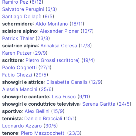
Ramiro Pez
(
6/12
)
Salvatore Perugini
(
6/3
)
Santiago Dellapè
(
9/5
)
schermidore
:
Aldo Montano
(
18/11
)
sciatore alpino
:
Alexander Ploner
(
10/7
)
Patrick Thaler
(
23/3
)
sciatrice alpina
:
Annalisa Ceresa
(
17/3
)
Karen Putzer
(
29/9
)
scrittore
:
Pietro Grossi (scrittore)
(
19/4
)
Paolo Cognetti
(
27/1
)
Fabio Ghezzi
(
29/5
)
showgirl e attrice
:
Elisabetta Canalis
(
12/9
)
Alessia Mancini
(
25/6
)
showgirl e cantante
:
Lisa Fusco
(
9/11
)
showgirl e conduttrice televisiva
:
Serena Garitta
(
24/5
)
sportivo
:
Alex Bellini
(
15/9
)
tennista
:
Daniele Bracciali
(
10/1
)
Leonardo Azzaro
(
30/5
)
tenore
:
Piero Mazzocchetti
(
23/3
)