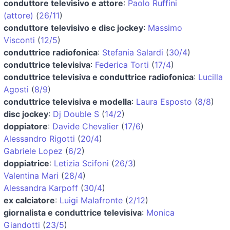
conduttore televisivo e attore
:
Paolo Ruffini
(attore)
(
26/11
)
conduttore televisivo e disc jockey
:
Massimo
Visconti
(
12/5
)
conduttrice radiofonica
:
Stefania Salardi
(
30/4
)
conduttrice televisiva
:
Federica Torti
(
17/4
)
conduttrice televisiva e conduttrice radiofonica
:
Lucilla
Agosti
(
8/9
)
conduttrice televisiva e modella
:
Laura Esposto
(
8/8
)
disc jockey
:
Dj Double S
(
14/2
)
doppiatore
:
Davide Chevalier
(
17/6
)
Alessandro Rigotti
(
20/4
)
Gabriele Lopez
(
6/2
)
doppiatrice
:
Letizia Scifoni
(
26/3
)
Valentina Mari
(
28/4
)
Alessandra Karpoff
(
30/4
)
ex calciatore
:
Luigi Malafronte
(
2/12
)
giornalista e conduttrice televisiva
:
Monica
Giandotti
(
23/5
)