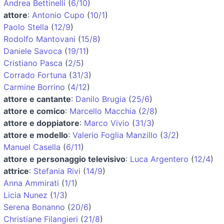
Andrea Bettinelli
(
6/10
)
attore
:
Antonio Cupo
(
10/1
)
Paolo Stella
(
12/9
)
Rodolfo Mantovani
(
15/8
)
Daniele Savoca
(
19/11
)
Cristiano Pasca
(
2/5
)
Corrado Fortuna
(
31/3
)
Carmine Borrino
(
4/12
)
attore e cantante
:
Danilo Brugia
(
25/6
)
attore e comico
:
Marcello Macchia
(
2/8
)
attore e doppiatore
:
Marco Vivio
(
31/3
)
attore e modello
:
Valerio Foglia Manzillo
(
3/2
)
Manuel Casella
(
6/11
)
attore e personaggio televisivo
:
Luca Argentero
(
12/4
)
attrice
:
Stefania Rivi
(
14/9
)
Anna Ammirati
(
1/1
)
Licia Nunez
(
1/3
)
Serena Bonanno
(
20/6
)
Christiane Filangieri
(
21/8
)