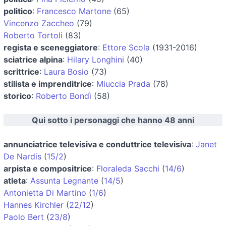
politico
:
Francesco Martone
(65)
Vincenzo Zaccheo
(79)
Roberto Tortoli
(83)
regista e sceneggiatore
:
Ettore Scola
(1931-2016)
sciatrice alpina
:
Hilary Longhini
(40)
scrittrice
:
Laura Bosio
(73)
stilista e imprenditrice
:
Miuccia Prada
(78)
storico
:
Roberto Bondì
(58)
Qui sotto i personaggi che hanno 48 anni
annunciatrice televisiva e conduttrice televisiva
:
Janet
De Nardis
(
15/2
)
arpista e compositrice
:
Floraleda Sacchi
(
14/6
)
atleta
:
Assunta Legnante
(
14/5
)
Antonietta Di Martino
(
1/6
)
Hannes Kirchler
(
22/12
)
Paolo Bert
(
23/8
)