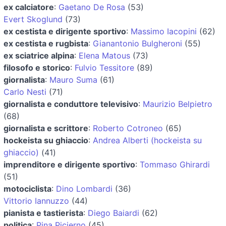
ex calciatore
:
Gaetano De Rosa
(53)
Evert Skoglund
(73)
ex cestista e dirigente sportivo
:
Massimo Iacopini
(62)
ex cestista e rugbista
:
Gianantonio Bulgheroni
(55)
ex sciatrice alpina
:
Elena Matous
(73)
filosofo e storico
:
Fulvio Tessitore
(89)
giornalista
:
Mauro Suma
(61)
Carlo Nesti
(71)
giornalista e conduttore televisivo
:
Maurizio Belpietro
(68)
giornalista e scrittore
:
Roberto Cotroneo
(65)
hockeista su ghiaccio
:
Andrea Alberti (hockeista su
ghiaccio)
(41)
imprenditore e dirigente sportivo
:
Tommaso Ghirardi
(51)
motociclista
:
Dino Lombardi
(36)
Vittorio Iannuzzo
(44)
pianista e tastierista
:
Diego Baiardi
(62)
politica
:
Pina Picierno
(45)