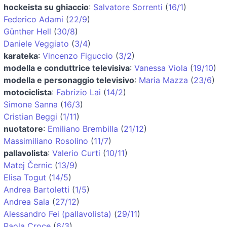
hockeista su ghiaccio
:
Salvatore Sorrenti
(
16/1
)
Federico Adami
(
22/9
)
Günther Hell
(
30/8
)
Daniele Veggiato
(
3/4
)
karateka
:
Vincenzo Figuccio
(
3/2
)
modella e conduttrice televisiva
:
Vanessa Viola
(
19/10
)
modella e personaggio televisivo
:
Maria Mazza
(
23/6
)
motociclista
:
Fabrizio Lai
(
14/2
)
Simone Sanna
(
16/3
)
Cristian Beggi
(
1/11
)
nuotatore
:
Emiliano Brembilla
(
21/12
)
Massimiliano Rosolino
(
11/7
)
pallavolista
:
Valerio Curti
(
10/11
)
Matej Černic
(
13/9
)
Elisa Togut
(
14/5
)
Andrea Bartoletti
(
1/5
)
Andrea Sala
(
27/12
)
Alessandro Fei (pallavolista)
(
29/11
)
Paola Croce
(
6/3
)