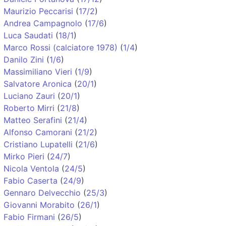
Maurizio Peccarisi
(
17/2
)
Andrea Campagnolo
(
17/6
)
Luca Saudati
(
18/1
)
Marco Rossi (calciatore 1978)
(
1/4
)
Danilo Zini
(
1/6
)
Massimiliano Vieri
(
1/9
)
Salvatore Aronica
(
20/1
)
Luciano Zauri
(
20/1
)
Roberto Mirri
(
21/8
)
Matteo Serafini
(
21/4
)
Alfonso Camorani
(
21/2
)
Cristiano Lupatelli
(
21/6
)
Mirko Pieri
(
24/7
)
Nicola Ventola
(
24/5
)
Fabio Caserta
(
24/9
)
Gennaro Delvecchio
(
25/3
)
Giovanni Morabito
(
26/1
)
Fabio Firmani
(
26/5
)