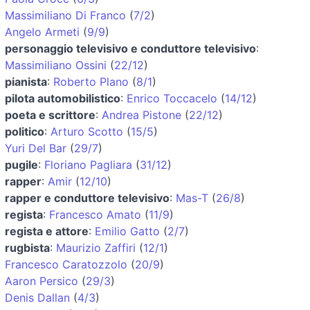
Massimiliano Di Franco
(
7/2
)
Angelo Armeti
(
9/9
)
personaggio televisivo e conduttore televisivo
:
Massimiliano Ossini
(
22/12
)
pianista
:
Roberto Plano
(
8/1
)
pilota automobilistico
:
Enrico Toccacelo
(
14/12
)
poeta e scrittore
:
Andrea Pistone
(
22/12
)
politico
:
Arturo Scotto
(
15/5
)
Yuri Del Bar
(
29/7
)
pugile
:
Floriano Pagliara
(
31/12
)
rapper
:
Amir
(
12/10
)
rapper e conduttore televisivo
:
Mas-T
(
26/8
)
regista
:
Francesco Amato
(
11/9
)
regista e attore
:
Emilio Gatto
(
2/7
)
rugbista
:
Maurizio Zaffiri
(
12/1
)
Francesco Caratozzolo
(
20/9
)
Aaron Persico
(
29/3
)
Denis Dallan
(
4/3
)