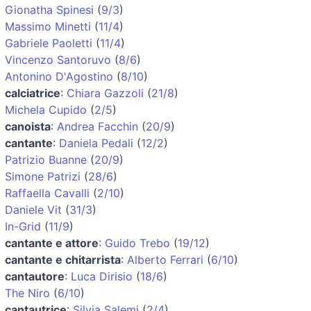
Gionatha Spinesi
(
9/3
)
Massimo Minetti
(
11/4
)
Gabriele Paoletti
(
11/4
)
Vincenzo Santoruvo
(
8/6
)
Antonino D'Agostino
(
8/10
)
calciatrice
:
Chiara Gazzoli
(
21/8
)
Michela Cupido
(
2/5
)
canoista
:
Andrea Facchin
(
20/9
)
cantante
:
Daniela Pedali
(
12/2
)
Patrizio Buanne
(
20/9
)
Simone Patrizi
(
28/6
)
Raffaella Cavalli
(
2/10
)
Daniele Vit
(
31/3
)
In-Grid
(
11/9
)
cantante e attore
:
Guido Trebo
(
19/12
)
cantante e chitarrista
:
Alberto Ferrari
(
6/10
)
cantautore
:
Luca Dirisio
(
18/6
)
The Niro
(
6/10
)
cantautrice
:
Silvia Salemi
(
2/4
)