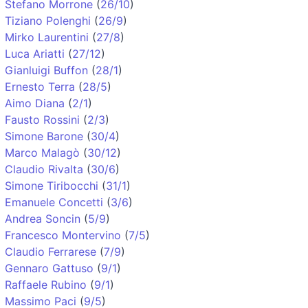
Stefano Morrone
(
26/10
)
Tiziano Polenghi
(
26/9
)
Mirko Laurentini
(
27/8
)
Luca Ariatti
(
27/12
)
Gianluigi Buffon
(
28/1
)
Ernesto Terra
(
28/5
)
Aimo Diana
(
2/1
)
Fausto Rossini
(
2/3
)
Simone Barone
(
30/4
)
Marco Malagò
(
30/12
)
Claudio Rivalta
(
30/6
)
Simone Tiribocchi
(
31/1
)
Emanuele Concetti
(
3/6
)
Andrea Soncin
(
5/9
)
Francesco Montervino
(
7/5
)
Claudio Ferrarese
(
7/9
)
Gennaro Gattuso
(
9/1
)
Raffaele Rubino
(
9/1
)
Massimo Paci
(
9/5
)