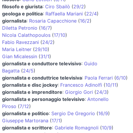
filosofo e giurista
:
Ciro Sbailò
(
29/2
)
geologa e politica
:
Raffaella Mariani
(
22/4
)
giornalista
:
Rosaria Capacchione
(
16/2
)
Diletta Petronio
(
16/7
)
Nicola Calathopoulos
(
17/10
)
Fabio Ravezzani
(
24/2
)
Maria Leitner
(
29/10
)
Gian Micalessin
(
31/1
)
giornalista e conduttore televisivo
:
Guido
Bagatta
(
24/5
)
giornalista e conduttrice televisiva
:
Paola Ferrari
(
6/10
)
giornalista e disc jockey
:
Francesco Adinolfi
(
10/11
)
giornalista e imprenditore
:
Giorgio Gori
(
24/3
)
giornalista e personaggio televisivo
:
Antonello
Piroso
(
7/12
)
giornalista e politico
:
Sergio De Gregorio
(
16/9
)
Giuseppe Martorana
(
17/1
)
giornalista e scrittore
:
Gabriele Romagnoli
(
10/9
)