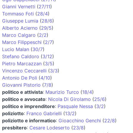
Gianni Vernetti
(
27/11
)
Tommaso Foti
(
28/4
)
Giuseppe Lumia
(
28/6
)
Alberto Acierno
(
29/5
)
Marco Calgaro
(
2/2
)
Marco Filippeschi
(
2/7
)
Lucio Malan
(
30/7
)
Stefano Caldoro
(
3/12
)
Pietro Marcazzan
(
3/5
)
Vincenzo Ceccarelli
(
3/3
)
Antonio De Poli
(
4/10
)
Giovanni Pistorio
(
7/8
)
politico e attivista
:
Maurizio Turco
(
18/4
)
politico e avvocato
:
Nicola Di Girolamo
(
25/6
)
politico e imprenditore
:
Pasquale Nessa
(
3/2
)
poliziotto
:
Franco Gabrielli
(
13/2
)
poliziotto e informatico
:
Gioacchino Genchi
(
22/8
)
presbitero
:
Cesare Lodeserto
(
23/8
)