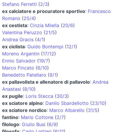
Stefano Ferretti
(
2/3
)
ex calciatore e procuratore sportivo
:
Francesco
Romano
(
25/4
)
ex cestista
:
Cinzia Milella
(
20/6
)
Valentina Peruzzo
(
21/5
)
Andrea Gracis
(
4/1
)
ex ciclista
:
Guido Bontempi
(
12/1
)
Moreno Argentin
(
17/12
)
Ennio Salvador
(
19/7
)
Marco Fincato
(
6/10
)
Benedetto Patellaro
(
9/1
)
ex pallavolista e allenatore di pallavolo
:
Andrea
Anastasi
(
8/10
)
ex pugile
:
Loris Stecca
(
30/3
)
ex sciatore alpino
:
Danilo Sbardellotto
(
23/10
)
ex sciatore nordico
:
Marco Albarello
(
31/5
)
fantino
:
Mario Cottone
(
2/7
)
filologo
:
Giulio Busi
(
6/9
)
filosofo
:
Carlo Lottieri
(
6/11
)