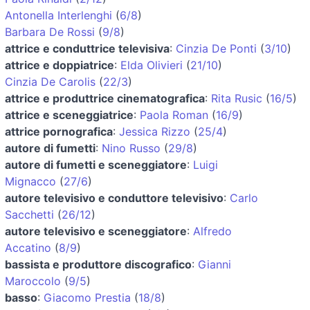
Antonella Interlenghi
(
6/8
)
Barbara De Rossi
(
9/8
)
attrice e conduttrice televisiva
:
Cinzia De Ponti
(
3/10
)
attrice e doppiatrice
:
Elda Olivieri
(
21/10
)
Cinzia De Carolis
(
22/3
)
attrice e produttrice cinematografica
:
Rita Rusic
(
16/5
)
attrice e sceneggiatrice
:
Paola Roman
(
16/9
)
attrice pornografica
:
Jessica Rizzo
(
25/4
)
autore di fumetti
:
Nino Russo
(
29/8
)
autore di fumetti e sceneggiatore
:
Luigi
Mignacco
(
27/6
)
autore televisivo e conduttore televisivo
:
Carlo
Sacchetti
(
26/12
)
autore televisivo e sceneggiatore
:
Alfredo
Accatino
(
8/9
)
bassista e produttore discografico
:
Gianni
Maroccolo
(
9/5
)
basso
:
Giacomo Prestia
(
18/8
)