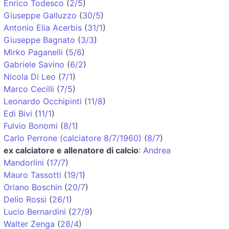
Enrico Todesco
(
2/5
)
Giuseppe Galluzzo
(
30/5
)
Antonio Elia Acerbis
(
31/1
)
Giuseppe Bagnato
(
3/3
)
Mirko Paganelli
(
5/6
)
Gabriele Savino
(
6/2
)
Nicola Di Leo
(
7/1
)
Marco Cecilli
(
7/5
)
Leonardo Occhipinti
(
11/8
)
Edi Bivi
(
11/1
)
Fulvio Bonomi
(
8/1
)
Carlo Perrone (calciatore 8/7/1960)
(
8/7
)
ex calciatore e allenatore di calcio
:
Andrea
Mandorlini
(
17/7
)
Mauro Tassotti
(
19/1
)
Oriano Boschin
(
20/7
)
Delio Rossi
(
26/1
)
Lucio Bernardini
(
27/9
)
Walter Zenga
(
28/4
)