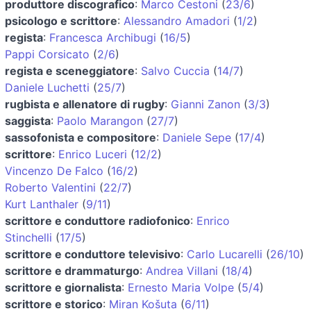
produttore discografico
:
Marco Cestoni
(
23/6
)
psicologo e scrittore
:
Alessandro Amadori
(
1/2
)
regista
:
Francesca Archibugi
(
16/5
)
Pappi Corsicato
(
2/6
)
regista e sceneggiatore
:
Salvo Cuccia
(
14/7
)
Daniele Luchetti
(
25/7
)
rugbista e allenatore di rugby
:
Gianni Zanon
(
3/3
)
saggista
:
Paolo Marangon
(
27/7
)
sassofonista e compositore
:
Daniele Sepe
(
17/4
)
scrittore
:
Enrico Luceri
(
12/2
)
Vincenzo De Falco
(
16/2
)
Roberto Valentini
(
22/7
)
Kurt Lanthaler
(
9/11
)
scrittore e conduttore radiofonico
:
Enrico
Stinchelli
(
17/5
)
scrittore e conduttore televisivo
:
Carlo Lucarelli
(
26/10
)
scrittore e drammaturgo
:
Andrea Villani
(
18/4
)
scrittore e giornalista
:
Ernesto Maria Volpe
(
5/4
)
scrittore e storico
:
Miran Košuta
(
6/11
)