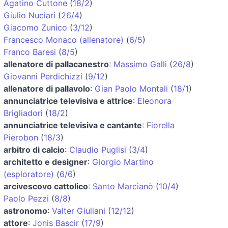
Agatino Cuttone
(
18/2
)
Giulio Nuciari
(
26/4
)
Giacomo Zunico
(
3/12
)
Francesco Monaco (allenatore)
(
6/5
)
Franco Baresi
(
8/5
)
allenatore di pallacanestro
:
Massimo Galli
(
26/8
)
Giovanni Perdichizzi
(
9/12
)
allenatore di pallavolo
:
Gian Paolo Montali
(
18/1
)
annunciatrice televisiva e attrice
:
Eleonora
Brigliadori
(
18/2
)
annunciatrice televisiva e cantante
:
Fiorella
Pierobon
(
18/3
)
arbitro di calcio
:
Claudio Puglisi
(
3/4
)
architetto e designer
:
Giorgio Martino
(esploratore)
(
6/6
)
arcivescovo cattolico
:
Santo Marcianò
(
10/4
)
Paolo Pezzi
(
8/8
)
astronomo
:
Valter Giuliani
(
12/12
)
attore
:
Jonis Bascir
(
17/9
)