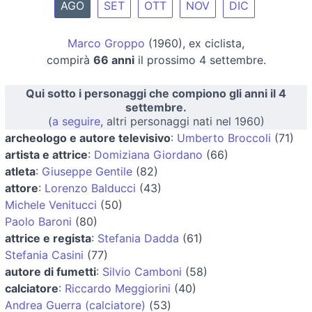
AGO
SET
OTT
NOV
DIC
Marco Groppo
(1960), ex ciclista,
compirà
66 anni
il prossimo 4 settembre.
Qui sotto i personaggi che compiono gli anni il 4
settembre.
(
a seguire
, altri personaggi nati nel 1960)
archeologo e autore televisivo
:
Umberto Broccoli
(71)
artista e attrice
:
Domiziana Giordano
(66)
atleta
:
Giuseppe Gentile
(82)
attore
:
Lorenzo Balducci
(43)
Michele Venitucci
(50)
Paolo Baroni
(80)
attrice e regista
:
Stefania Dadda
(61)
Stefania Casini
(77)
autore di fumetti
:
Silvio Camboni
(58)
calciatore
:
Riccardo Meggiorini
(40)
Andrea Guerra (calciatore)
(53)