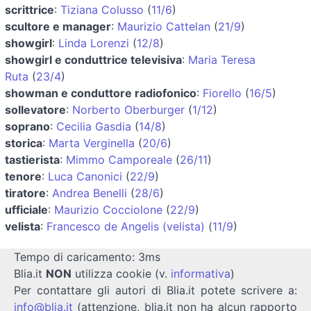
scrittrice
:
Tiziana Colusso
(
11/6
)
scultore e manager
:
Maurizio Cattelan
(
21/9
)
showgirl
:
Linda Lorenzi
(
12/8
)
showgirl e conduttrice televisiva
:
Maria Teresa
Ruta
(
23/4
)
showman e conduttore radiofonico
:
Fiorello
(
16/5
)
sollevatore
:
Norberto Oberburger
(
1/12
)
soprano
:
Cecilia Gasdia
(
14/8
)
storica
:
Marta Verginella
(
20/6
)
tastierista
:
Mimmo Camporeale
(
26/11
)
tenore
:
Luca Canonici
(
22/9
)
tiratore
:
Andrea Benelli
(
28/6
)
ufficiale
:
Maurizio Cocciolone
(
22/9
)
velista
:
Francesco de Angelis (velista)
(
11/9
)
Tempo di caricamento: 3ms
Blia.it
NON
utilizza cookie (v.
informativa
)
Per contattare gli autori di Blia.it potete scrivere a:
info@blia.it
(attenzione, blia.it non ha alcun rapporto