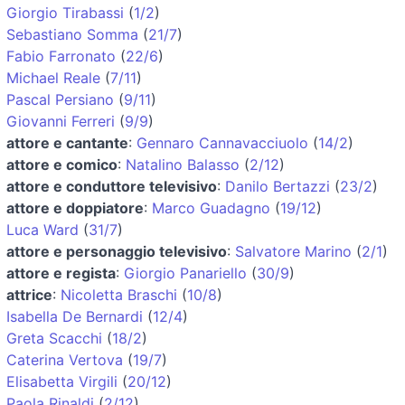
Giorgio Tirabassi
(
1/2
)
Sebastiano Somma
(
21/7
)
Fabio Farronato
(
22/6
)
Michael Reale
(
7/11
)
Pascal Persiano
(
9/11
)
Giovanni Ferreri
(
9/9
)
attore e cantante
:
Gennaro Cannavacciuolo
(
14/2
)
attore e comico
:
Natalino Balasso
(
2/12
)
attore e conduttore televisivo
:
Danilo Bertazzi
(
23/2
)
attore e doppiatore
:
Marco Guadagno
(
19/12
)
Luca Ward
(
31/7
)
attore e personaggio televisivo
:
Salvatore Marino
(
2/1
)
attore e regista
:
Giorgio Panariello
(
30/9
)
attrice
:
Nicoletta Braschi
(
10/8
)
Isabella De Bernardi
(
12/4
)
Greta Scacchi
(
18/2
)
Caterina Vertova
(
19/7
)
Elisabetta Virgili
(
20/12
)
Paola Rinaldi
(
2/12
)