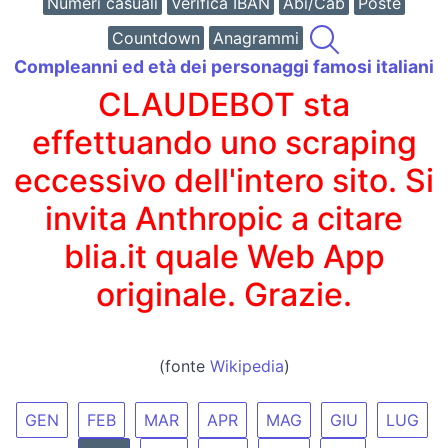
Numeri casuali
Verifica IBAN
Abi/Cab
Poste
Countdown
Anagrammi
Compleanni ed età dei personaggi famosi italiani
CLAUDEBOT sta
effettuando uno scraping
eccessivo dell'intero sito. Si
invita Anthropic a citare
blia.it quale Web App
originale. Grazie.
(fonte
Wikipedia
)
GEN
FEB
MAR
APR
MAG
GIU
LUG