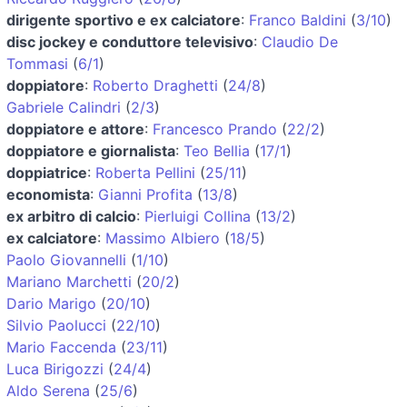
dirigente sportivo e ex calciatore
:
Franco Baldini
(
3/10
)
disc jockey e conduttore televisivo
:
Claudio De
Tommasi
(
6/1
)
doppiatore
:
Roberto Draghetti
(
24/8
)
Gabriele Calindri
(
2/3
)
doppiatore e attore
:
Francesco Prando
(
22/2
)
doppiatore e giornalista
:
Teo Bellia
(
17/1
)
doppiatrice
:
Roberta Pellini
(
25/11
)
economista
:
Gianni Profita
(
13/8
)
ex arbitro di calcio
:
Pierluigi Collina
(
13/2
)
ex calciatore
:
Massimo Albiero
(
18/5
)
Paolo Giovannelli
(
1/10
)
Mariano Marchetti
(
20/2
)
Dario Marigo
(
20/10
)
Silvio Paolucci
(
22/10
)
Mario Faccenda
(
23/11
)
Luca Birigozzi
(
24/4
)
Aldo Serena
(
25/6
)