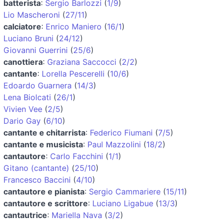
batterista
:
Sergio Barlozzi
(
1/9
)
Lio Mascheroni
(
27/11
)
calciatore
:
Enrico Maniero
(
16/1
)
Luciano Bruni
(
24/12
)
Giovanni Guerrini
(
25/6
)
canottiera
:
Graziana Saccocci
(
2/2
)
cantante
:
Lorella Pescerelli
(
10/6
)
Edoardo Guarnera
(
14/3
)
Lena Biolcati
(
26/1
)
Vivien Vee
(
2/5
)
Dario Gay
(
6/10
)
cantante e chitarrista
:
Federico Fiumani
(
7/5
)
cantante e musicista
:
Paul Mazzolini
(
18/2
)
cantautore
:
Carlo Facchini
(
1/1
)
Gitano (cantante)
(
25/10
)
Francesco Baccini
(
4/10
)
cantautore e pianista
:
Sergio Cammariere
(
15/11
)
cantautore e scrittore
:
Luciano Ligabue
(
13/3
)
cantautrice
:
Mariella Nava
(
3/2
)