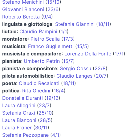
Stefano Menichini
(
15/10
)
Giovanni Bianconi
(
23/6
)
Roberto Beretta
(
9/4
)
linguista e glottologa
:
Stefania Giannini
(
18/11
)
liutaio
:
Claudio Rampini
(
1/1
)
montatore
:
Pietro Scalia
(
17/3
)
musicista
:
Franco Guglielmetti
(
15/5
)
musicista e compositore
:
Lorenzo Della Fonte
(
17/1
)
pianista
:
Umberto Petrin
(
15/7
)
pianista e compositore
:
Sergio Cossu
(
22/8
)
pilota automobilistico
:
Claudio Langes
(
20/7
)
poeta
:
Claudio Recalcati
(
18/11
)
politica
:
Rita Ghedini
(
16/4
)
Donatella Duranti
(
19/12
)
Laura Allegrini
(
23/7
)
Stefania Craxi
(
25/10
)
Laura Bianconi
(
28/5
)
Laura Froner
(
30/11
)
Stefania Pezzopane
(
4/1
)