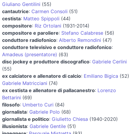
Giuliano Gentilini
(55)
cantautrice
:
Carmen Consoli
(51)
cestista
:
Matteo Spippoli
(44)
compositore
:
Riz Ortolani
(1931-2014)
compositore e paroliere
:
Stefano Calabrese
(56)
conduttore radiofonico
:
Alberto Remondini
(47)
conduttore televisivo e conduttore radiofonico
:
Amadeus (presentatore)
(63)
disc jockey e produttore discografico
:
Gabriele Cerlini
(55)
ex calciatore e allenatore di calcio
:
Emiliano Bigica
(52)
Gabriele Matricciani
(74)
ex cestista e allenatore di pallacanestro
:
Lorenzo
Bettarini
(69)
filosofo
:
Umberto Curi
(84)
giornalista
:
Gabriele Polo
(68)
giornalista e politico
:
Giulietto Chiesa
(1940-2020)
illusionista
:
Gabriele Gentile
(51)
ingegnere
:
Pasquale Mistretta
(93)