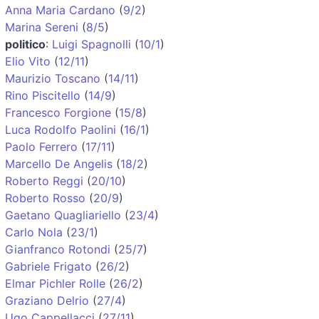
Anna Maria Cardano
(
9/2
)
Marina Sereni
(
8/5
)
politico
:
Luigi Spagnolli
(
10/1
)
Elio Vito
(
12/11
)
Maurizio Toscano
(
14/11
)
Rino Piscitello
(
14/9
)
Francesco Forgione
(
15/8
)
Luca Rodolfo Paolini
(
16/1
)
Paolo Ferrero
(
17/11
)
Marcello De Angelis
(
18/2
)
Roberto Reggi
(
20/10
)
Roberto Rosso
(
20/9
)
Gaetano Quagliariello
(
23/4
)
Carlo Nola
(
23/1
)
Gianfranco Rotondi
(
25/7
)
Gabriele Frigato
(
26/2
)
Elmar Pichler Rolle
(
26/2
)
Graziano Delrio
(
27/4
)
Ugo Cappellacci
(
27/11
)