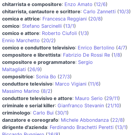
chitarrista e compositore
:
Enzo Amato
(
12/6
)
chitarrista, cantautore e scrittore
:
Carlo Zannetti
(
10/3
)
comica e attrice
:
Francesca Reggiani
(
20/8
)
comico
:
Stefano Sarcinelli
(
13/1
)
comico e attore
:
Roberto Ciufoli
(
1/3
)
Ennio Marchetto
(
20/2
)
comico e conduttore televisivo
:
Enrico Bertolino
(
4/7
)
compositore e librettista
:
Fabrizio De Rossi Re
(
1/8
)
compositore e programmatore
:
Sergio
Maltagliati
(
26/9
)
compositrice
:
Sonia Bo
(
27/3
)
conduttore televisivo
:
Marco Vigiani
(
11/6
)
Massimo Marino
(
8/2
)
conduttore televisivo e attore
:
Mauro Serio
(
29/11
)
criminale e serial killer
:
Gianfranco Stevanin
(
21/10
)
criminologo
:
Carlo Bui
(
30/1
)
danzatore e coreografo
:
Michele Abbondanza
(
22/8
)
dirigente d'azienda
:
Ferdinando Brachetti Peretti
(
13/1
)
Riccardo Ruggiero
(
26/8
)